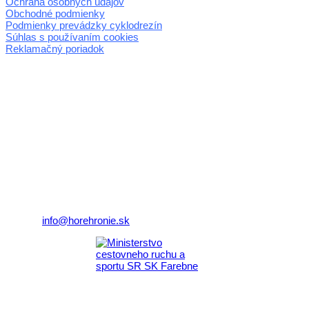
Ochrana osobných údajov
Obchodné podmienky
Podmienky prevádzky cyklodrezín
Súhlas s používaním cookies
Reklamačný poriadok
© 2026 horehronie.sk
REGIÓN HOREHRONIE
oblastná organizácia cestovného ruchu
Klaster Horehronie
združenie cestovného ruchu
Nám. gen. M.R. Štefánika 3
977 01 Brezno
Telefón:
+421 911 633 119
E-mail:
info@horehronie.sk
Aktivita realizovaná s finančnou podporou
Ministerstva cestovného ruchu