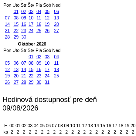
Pon
Uto
Str
Štv
Pia
Sob
Ned
01
02
03
04
05
06
07
08
09
10
11
12
13
14
15
16
17
18
19
20
21
22
23
24
25
26
27
28
29
30
Október 2026
Pon
Uto
Str
Štv
Pia
Sob
Ned
01
02
03
04
05
06
07
08
09
10
11
12
13
14
15
16
17
18
19
20
21
22
23
24
25
26
27
28
29
30
31
Hodinová dostupnosť pre deň
09/08/2026
H
00
01
02
03
04
05
06
07
08
09
10
11
12
13
14
15
16
17
18
19
20
ks
2
2
2
2
2
2
2
2
2
2
2
2
2
2
2
2
2
2
2
2
2