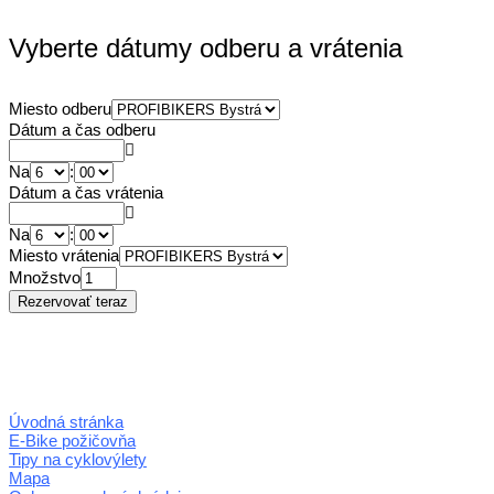
Vyberte dátumy odberu a vrátenia
Miesto odberu
Dátum a čas odberu
Na
:
Dátum a čas vrátenia
Na
:
Miesto vrátenia
Množstvo
Úvodná stránka
E-Bike požičovňa
Tipy na cyklovýlety
Mapa