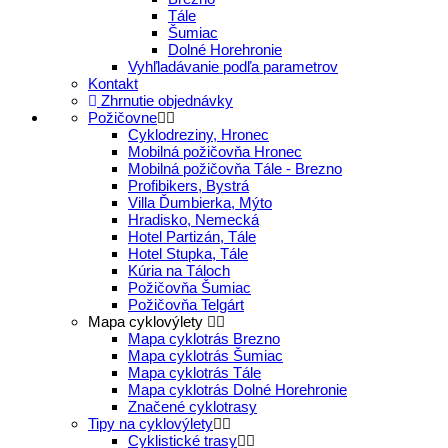
Tále
Šumiac
Dolné Horehronie
Vyhľladávanie podľa parametrov
Kontakt
Zhrnutie objednávky
Požičovne
Cyklodreziny, Hronec
Mobilná požičovňa Hronec
Mobilná požičovňa Tále - Brezno
Profibikers, Bystrá
Villa Ďumbierka, Mýto
Hradisko, Nemecká
Hotel Partizán, Tále
Hotel Stupka, Tále
Kúria na Táloch
Požičovňa Šumiac
Požičovňa Telgárt
Mapa cyklovýlety
Mapa cyklotrás Brezno
Mapa cyklotrás Šumiac
Mapa cyklotrás Tále
Mapa cyklotrás Dolné Horehronie
Značené cyklotrasy
Tipy na cyklovýlety
Cyklistické trasy