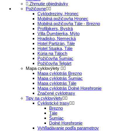
Zhrnutie objednávky
Požičovne
Cyklodreziny, Hronec
Mobilná požičovňa Hronec
Mobilná požičovňa Tále - Brezno
Profibikers, Bystrá
Villa Ďumbierka, Mýto
Hradisko, Nemecká
Hotel Partizán, Tále
Hotel Stupka, Tále
Kúria na Táloch
Požičovňa Šumiac
Požičovňa Telgárt
Mapa cyklovýlety
Mapa cyklotrás Brezno
Mapa cyklotrás Šumiac
Mapa cyklotrás Tále
Mapa cyklotrás Dolné Horehronie
Značené cyklotrasy
Tipy na cyklovýlety
Cyklistické trasy
Brezno
Tále
Šumiac
Dolné Horehronie
Vyhľladávanie podľa parametrov