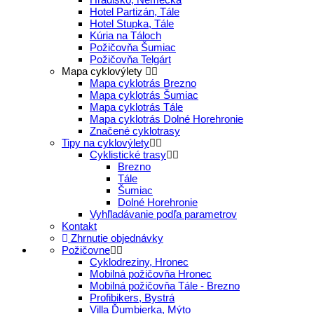
Hotel Partizán, Tále
Hotel Stupka, Tále
Kúria na Táloch
Požičovňa Šumiac
Požičovňa Telgárt
Mapa cyklovýlety
Mapa cyklotrás Brezno
Mapa cyklotrás Šumiac
Mapa cyklotrás Tále
Mapa cyklotrás Dolné Horehronie
Značené cyklotrasy
Tipy na cyklovýlety
Cyklistické trasy
Brezno
Tále
Šumiac
Dolné Horehronie
Vyhľladávanie podľa parametrov
Kontakt
Zhrnutie objednávky
Požičovne
Cyklodreziny, Hronec
Mobilná požičovňa Hronec
Mobilná požičovňa Tále - Brezno
Profibikers, Bystrá
Villa Ďumbierka, Mýto