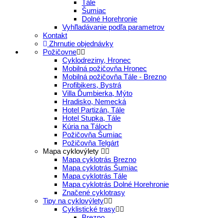
Tále
Šumiac
Dolné Horehronie
Vyhľladávanie podľa parametrov
Kontakt
Zhrnutie objednávky
Požičovne
Cyklodreziny, Hronec
Mobilná požičovňa Hronec
Mobilná požičovňa Tále - Brezno
Profibikers, Bystrá
Villa Ďumbierka, Mýto
Hradisko, Nemecká
Hotel Partizán, Tále
Hotel Stupka, Tále
Kúria na Táloch
Požičovňa Šumiac
Požičovňa Telgárt
Mapa cyklovýlety
Mapa cyklotrás Brezno
Mapa cyklotrás Šumiac
Mapa cyklotrás Tále
Mapa cyklotrás Dolné Horehronie
Značené cyklotrasy
Tipy na cyklovýlety
Cyklistické trasy
Brezno