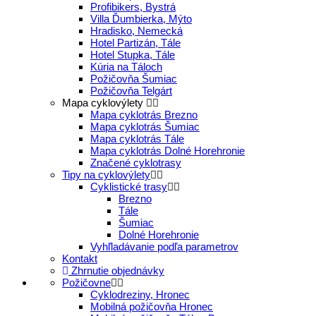
Profibikers, Bystrá
Villa Ďumbierka, Mýto
Hradisko, Nemecká
Hotel Partizán, Tále
Hotel Stupka, Tále
Kúria na Táloch
Požičovňa Šumiac
Požičovňa Telgárt
Mapa cyklovýlety
Mapa cyklotrás Brezno
Mapa cyklotrás Šumiac
Mapa cyklotrás Tále
Mapa cyklotrás Dolné Horehronie
Značené cyklotrasy
Tipy na cyklovýlety
Cyklistické trasy
Brezno
Tále
Šumiac
Dolné Horehronie
Vyhľladávanie podľa parametrov
Kontakt
Zhrnutie objednávky
Požičovne
Cyklodreziny, Hronec
Mobilná požičovňa Hronec