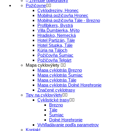
Zhrnutie objednávky
Požičovne
Cyklodreziny, Hronec
Mobilná požičovňa Hronec
Mobilná požičovňa Tále - Brezno
Profibikers, Bystrá
Villa Ďumbierka, Mýto
Hradisko, Nemecká
Hotel Partizán, Tále
Hotel Stupka, Tále
Kúria na Táloch
Požičovňa Šumiac
Požičovňa Telgárt
Mapa cyklovýlety
Mapa cyklotrás Brezno
Mapa cyklotrás Šumiac
Mapa cyklotrás Tále
Mapa cyklotrás Dolné Horehronie
Značené cyklotrasy
Tipy na cyklovýlety
Cyklistické trasy
Brezno
Tále
Šumiac
Dolné Horehronie
Vyhľladávanie podľa parametrov
Kontakt