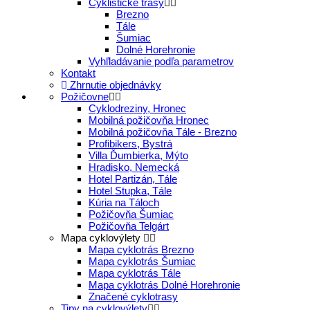
Cyklistické trasy
Brezno
Tále
Šumiac
Dolné Horehronie
Vyhľladávanie podľa parametrov
Kontakt
Zhrnutie objednávky
Požičovne
Cyklodreziny, Hronec
Mobilná požičovňa Hronec
Mobilná požičovňa Tále - Brezno
Profibikers, Bystrá
Villa Ďumbierka, Mýto
Hradisko, Nemecká
Hotel Partizán, Tále
Hotel Stupka, Tále
Kúria na Táloch
Požičovňa Šumiac
Požičovňa Telgárt
Mapa cyklovýlety
Mapa cyklotrás Brezno
Mapa cyklotrás Šumiac
Mapa cyklotrás Tále
Mapa cyklotrás Dolné Horehronie
Značené cyklotrasy
Tipy na cyklovýlety