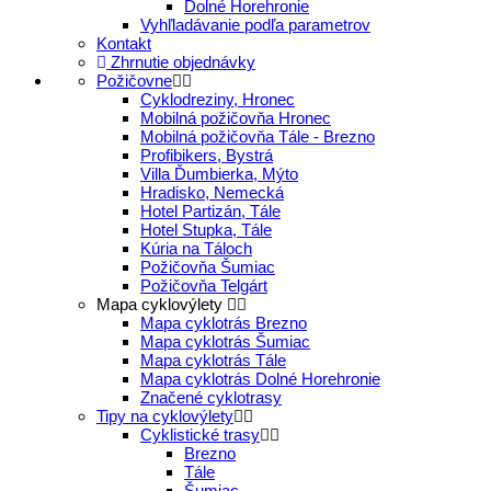
Dolné Horehronie
Vyhľladávanie podľa parametrov
Kontakt
Zhrnutie objednávky
Požičovne
Cyklodreziny, Hronec
Mobilná požičovňa Hronec
Mobilná požičovňa Tále - Brezno
Profibikers, Bystrá
Villa Ďumbierka, Mýto
Hradisko, Nemecká
Hotel Partizán, Tále
Hotel Stupka, Tále
Kúria na Táloch
Požičovňa Šumiac
Požičovňa Telgárt
Mapa cyklovýlety
Mapa cyklotrás Brezno
Mapa cyklotrás Šumiac
Mapa cyklotrás Tále
Mapa cyklotrás Dolné Horehronie
Značené cyklotrasy
Tipy na cyklovýlety
Cyklistické trasy
Brezno
Tále
Šumiac