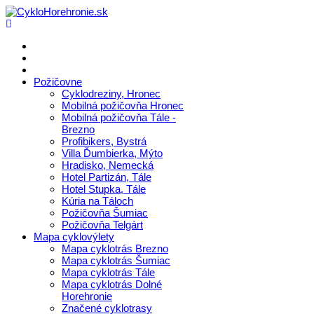
Požičovne
Cyklodreziny, Hronec
Mobilná požičovňa Hronec
Mobilná požičovňa Tále -
Brezno
Profibikers, Bystrá
Villa Ďumbierka, Mýto
Hradisko, Nemecká
Hotel Partizán, Tále
Hotel Stupka, Tále
Kúria na Táloch
Požičovňa Šumiac
Požičovňa Telgárt
Mapa cyklovýlety
Mapa cyklotrás Brezno
Mapa cyklotrás Šumiac
Mapa cyklotrás Tále
Mapa cyklotrás Dolné
Horehronie
Značené cyklotrasy