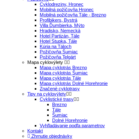
Cyklodreziny, Hronec
Mobilná požičovňa Hronec
Mobilná požičovňa Tále - Brezno
Profibikers, Bystrá
Villa Ďumbierka, Mýto
Hradisko, Nemecká
Hotel Partizán, Tále
Hotel Stupka, Tále
Kúria na Táloch
Požičovňa Šumiac
Požičovňa Telgárt
Mapa cyklovýlety
Mapa cyklotrás Brezno
Mapa cyklotrás Šumiac
Mapa cyklotrás Tále
Mapa cyklotrás Dolné Horehronie
Značené cyklotrasy
Tipy na cyklovýlety
Cyklistické trasy
Brezno
Tále
Šumiac
Dolné Horehronie
Vyhľladávanie podľa parametrov
Kontakt
Zhrnutie objednávky