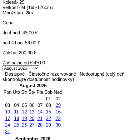
Kolesá- 29
Veľkosť- M (165-176cm)
Množstvo- 2ks
Cena:
do 4 hod. 49,00 €
nad 4 hod. 59,00 €
Záloha: 200,00 €
Začínajúc od
€ 49.00
Dostupné
Čiastočne rezervované
Nedostupné (celý deň,
skontrolujte dostupnosť hodinovky)
August 2026
Pon
Uto
Str
Štv
Pia
Sob
Ned
01
02
03
04
05
06
07
08
09
10
11
12
13
14
15
16
17
18
19
20
21
22
23
24
25
26
27
28
29
30
31
September 2026