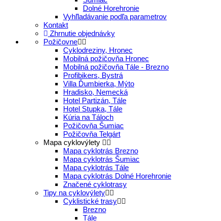
Dolné Horehronie
Vyhľladávanie podľa parametrov
Kontakt
Zhrnutie objednávky
Požičovne
Cyklodreziny, Hronec
Mobilná požičovňa Hronec
Mobilná požičovňa Tále - Brezno
Profibikers, Bystrá
Villa Ďumbierka, Mýto
Hradisko, Nemecká
Hotel Partizán, Tále
Hotel Stupka, Tále
Kúria na Táloch
Požičovňa Šumiac
Požičovňa Telgárt
Mapa cyklovýlety
Mapa cyklotrás Brezno
Mapa cyklotrás Šumiac
Mapa cyklotrás Tále
Mapa cyklotrás Dolné Horehronie
Značené cyklotrasy
Tipy na cyklovýlety
Cyklistické trasy
Brezno
Tále