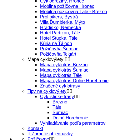
Cyklodreziny, Hronec
Mobilná požičovňa Hronec
Mobilná požičovňa Tále - Brezno
Profibikers, Bystrá
Villa Ďumbierka, Mýto
Hradisko, Nemecká
Hotel Partizán, Tále
Hotel Stupka, Tále
Kúria na Táloch
Požičovňa Šumiac
Požičovňa Telgárt
Mapa cyklovýlety
Mapa cyklotrás Brezno
Mapa cyklotrás Šumiac
Mapa cyklotrás Tále
Mapa cyklotrás Dolné Horehronie
Značené cyklotrasy
Tipy na cyklovýlety
Cyklistické trasy
Brezno
Tále
Šumiac
Dolné Horehronie
Vyhľladávanie podľa parametrov
Kontakt
Zhrnutie objednávky
Požičovne