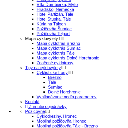
Villa Ďumbierka, Mýto
Hradisko, Nemecká
Hotel Partizán, Tále
Hotel Stupka, Tále
Kúria na Táloch
Požičovňa Šumiac
Požičovňa Telgárt
Mapa cyklovýlety
Mapa cyklotrás Brezno
Mapa cyklotrás Šumiac
Mapa cyklotrás Tále
Mapa cyklotrás Dolné Horehronie
Značené cyklotrasy
Tipy na cyklovýlety
Cyklistické trasy
Brezno
Tále
Šumiac
Dolné Horehronie
Vyhľladávanie podľa parametrov
Kontakt
Zhrnutie objednávky
Požičovne
Cyklodreziny, Hronec
Mobilná požičovňa Hronec
Mobilná požičovňa Tále - Brezno