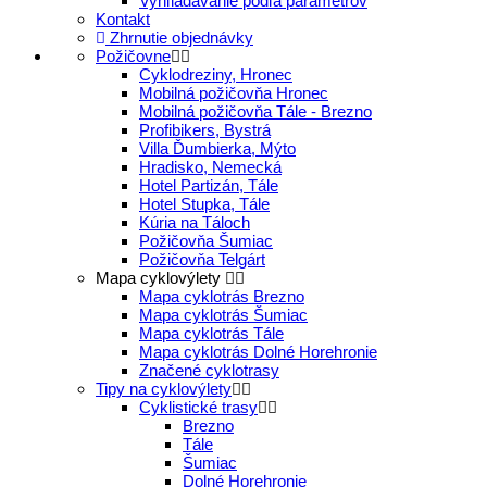
Vyhľladávanie podľa parametrov
Kontakt
Zhrnutie objednávky
Požičovne
Cyklodreziny, Hronec
Mobilná požičovňa Hronec
Mobilná požičovňa Tále - Brezno
Profibikers, Bystrá
Villa Ďumbierka, Mýto
Hradisko, Nemecká
Hotel Partizán, Tále
Hotel Stupka, Tále
Kúria na Táloch
Požičovňa Šumiac
Požičovňa Telgárt
Mapa cyklovýlety
Mapa cyklotrás Brezno
Mapa cyklotrás Šumiac
Mapa cyklotrás Tále
Mapa cyklotrás Dolné Horehronie
Značené cyklotrasy
Tipy na cyklovýlety
Cyklistické trasy
Brezno
Tále
Šumiac
Dolné Horehronie