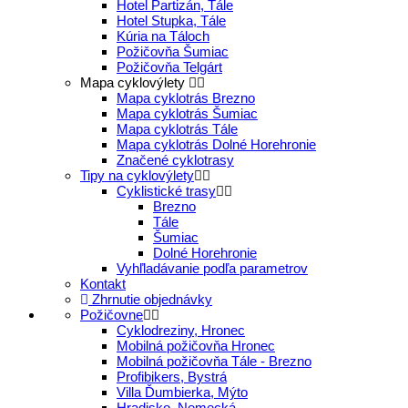
Hotel Partizán, Tále
Hotel Stupka, Tále
Kúria na Táloch
Požičovňa Šumiac
Požičovňa Telgárt
Mapa cyklovýlety
Mapa cyklotrás Brezno
Mapa cyklotrás Šumiac
Mapa cyklotrás Tále
Mapa cyklotrás Dolné Horehronie
Značené cyklotrasy
Tipy na cyklovýlety
Cyklistické trasy
Brezno
Tále
Šumiac
Dolné Horehronie
Vyhľladávanie podľa parametrov
Kontakt
Zhrnutie objednávky
Požičovne
Cyklodreziny, Hronec
Mobilná požičovňa Hronec
Mobilná požičovňa Tále - Brezno
Profibikers, Bystrá
Villa Ďumbierka, Mýto
Hradisko, Nemecká