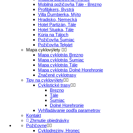
Mobilná požičovňa Tále - Brezno
Profibikers, Bystrá
Villa Ďumbierka, Mýto
Hradisko, Nemecká
Hotel Partizán, Tále
Hotel Stupka, Tále
Kúria na Táloch
Požičovňa Šumiac
Požičovňa Telgárt
Mapa cyklovýlety
Mapa cyklotrás Brezno
Mapa cyklotrás Šumiac
Mapa cyklotrás Tále
Mapa cyklotrás Dolné Horehronie
Značené cyklotrasy
Tipy na cyklovýlety
Cyklistické trasy
Brezno
Tále
Šumiac
Dolné Horehronie
Vyhľladávanie podľa parametrov
Kontakt
Zhrnutie objednávky
Požičovne
Cyklodreziny, Hronec