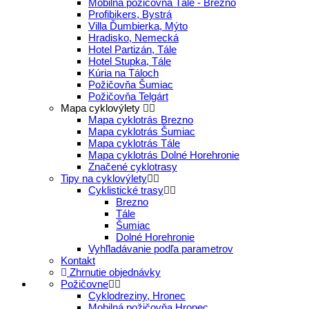
Mobilná požičovňa Tále - Brezno
Profibikers, Bystrá
Villa Ďumbierka, Mýto
Hradisko, Nemecká
Hotel Partizán, Tále
Hotel Stupka, Tále
Kúria na Táloch
Požičovňa Šumiac
Požičovňa Telgárt
Mapa cyklovýlety
Mapa cyklotrás Brezno
Mapa cyklotrás Šumiac
Mapa cyklotrás Tále
Mapa cyklotrás Dolné Horehronie
Značené cyklotrasy
Tipy na cyklovýlety
Cyklistické trasy
Brezno
Tále
Šumiac
Dolné Horehronie
Vyhľladávanie podľa parametrov
Kontakt
Zhrnutie objednávky
Požičovne
Cyklodreziny, Hronec
Mobilná požičovňa Hronec