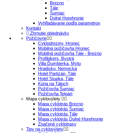
Brezno
Tále
Šumiac
Dolné Horehronie
Vyhľladávanie podľa parametrov
Kontakt
Zhrnutie objednávky
Požičovne
Cyklodreziny, Hronec
Mobilná požičovňa Hronec
Mobilná požičovňa Tále - Brezno
Profibikers, Bystrá
Villa Ďumbierka, Mýto
Hradisko, Nemecká
Hotel Partizán, Tále
Hotel Stupka, Tále
Kúria na Táloch
Požičovňa Šumiac
Požičovňa Telgárt
Mapa cyklovýlety
Mapa cyklotrás Brezno
Mapa cyklotrás Šumiac
Mapa cyklotrás Tále
Mapa cyklotrás Dolné Horehronie
Značené cyklotrasy
Tipy na cyklovýlety