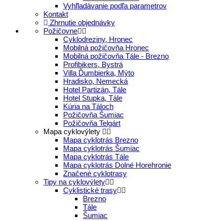
Vyhľladávanie podľa parametrov
Kontakt
Zhrnutie objednávky
Požičovne
Cyklodreziny, Hronec
Mobilná požičovňa Hronec
Mobilná požičovňa Tále - Brezno
Profibikers, Bystrá
Villa Ďumbierka, Mýto
Hradisko, Nemecká
Hotel Partizán, Tále
Hotel Stupka, Tále
Kúria na Táloch
Požičovňa Šumiac
Požičovňa Telgárt
Mapa cyklovýlety
Mapa cyklotrás Brezno
Mapa cyklotrás Šumiac
Mapa cyklotrás Tále
Mapa cyklotrás Dolné Horehronie
Značené cyklotrasy
Tipy na cyklovýlety
Cyklistické trasy
Brezno
Tále
Šumiac