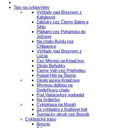
Tipy na cyklovýlety
Výhľady nad Breznom z
Kabátovej
Zákľuky cez Čierny Balog a
Sihlu
Pláňami cez Pohansko do
Ježovej
Na chatu Burdu cez
Chlipavice
Výhľady nad Breznom z
Lúčok
Cez Mlynnú na Krpačovo
Okolo Beňušky
Čierny Váh cez Priehybku
Popod Hrb na Štomp
Okolo jazera Krpáčovo
Mlynnou dolinou na
Dedečkovu chatu
Pod Vajskovksý vodopád
Na Srdiečko
Cyklotrasa na Muráň
Za výhľadmi z Kráľovej holi
Šumiacky okruh cez Besník
Cyklistické trasy
Brezno