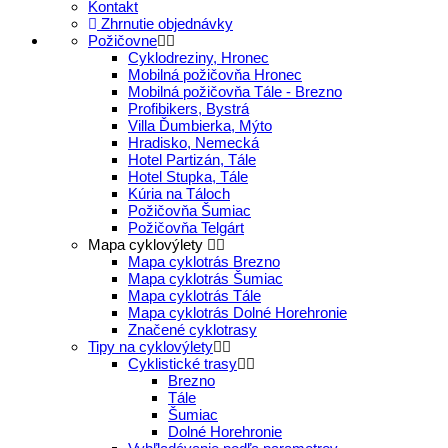
Kontakt
Zhrnutie objednávky
Požičovne
Cyklodreziny, Hronec
Mobilná požičovňa Hronec
Mobilná požičovňa Tále - Brezno
Profibikers, Bystrá
Villa Ďumbierka, Mýto
Hradisko, Nemecká
Hotel Partizán, Tále
Hotel Stupka, Tále
Kúria na Táloch
Požičovňa Šumiac
Požičovňa Telgárt
Mapa cyklovýlety
Mapa cyklotrás Brezno
Mapa cyklotrás Šumiac
Mapa cyklotrás Tále
Mapa cyklotrás Dolné Horehronie
Značené cyklotrasy
Tipy na cyklovýlety
Cyklistické trasy
Brezno
Tále
Šumiac
Dolné Horehronie