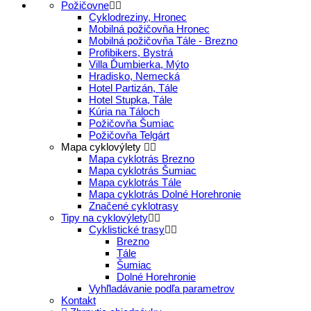
Požičovne
Cyklodreziny, Hronec
Mobilná požičovňa Hronec
Mobilná požičovňa Tále - Brezno
Profibikers, Bystrá
Villa Ďumbierka, Mýto
Hradisko, Nemecká
Hotel Partizán, Tále
Hotel Stupka, Tále
Kúria na Táloch
Požičovňa Šumiac
Požičovňa Telgárt
Mapa cyklovýlety
Mapa cyklotrás Brezno
Mapa cyklotrás Šumiac
Mapa cyklotrás Tále
Mapa cyklotrás Dolné Horehronie
Značené cyklotrasy
Tipy na cyklovýlety
Cyklistické trasy
Brezno
Tále
Šumiac
Dolné Horehronie
Vyhľladávanie podľa parametrov
Kontakt