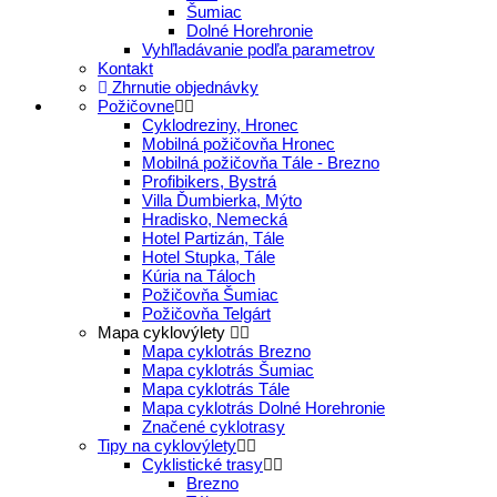
Šumiac
Dolné Horehronie
Vyhľladávanie podľa parametrov
Kontakt
Zhrnutie objednávky
Požičovne
Cyklodreziny, Hronec
Mobilná požičovňa Hronec
Mobilná požičovňa Tále - Brezno
Profibikers, Bystrá
Villa Ďumbierka, Mýto
Hradisko, Nemecká
Hotel Partizán, Tále
Hotel Stupka, Tále
Kúria na Táloch
Požičovňa Šumiac
Požičovňa Telgárt
Mapa cyklovýlety
Mapa cyklotrás Brezno
Mapa cyklotrás Šumiac
Mapa cyklotrás Tále
Mapa cyklotrás Dolné Horehronie
Značené cyklotrasy
Tipy na cyklovýlety
Cyklistické trasy
Brezno