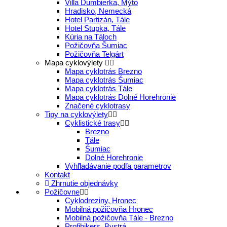
Villa Ďumbierka, Mýto
Hradisko, Nemecká
Hotel Partizán, Tále
Hotel Stupka, Tále
Kúria na Táloch
Požičovňa Šumiac
Požičovňa Telgárt
Mapa cyklovýlety
Mapa cyklotrás Brezno
Mapa cyklotrás Šumiac
Mapa cyklotrás Tále
Mapa cyklotrás Dolné Horehronie
Značené cyklotrasy
Tipy na cyklovýlety
Cyklistické trasy
Brezno
Tále
Šumiac
Dolné Horehronie
Vyhľladávanie podľa parametrov
Kontakt
Zhrnutie objednávky
Požičovne
Cyklodreziny, Hronec
Mobilná požičovňa Hronec
Mobilná požičovňa Tále - Brezno
Profibikers, Bystrá