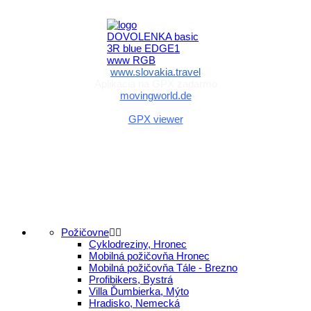
a športu Slovenskej republiky
www.slovakia.travel
Aplikácia na GPX zadarmo
movingworld.de
Aplikácia na GPX zadarmo (Android)
GPX viewer
Požičovne
Cyklodreziny, Hronec
Mobilná požičovňa Hronec
Mobilná požičovňa Tále - Brezno
Profibikers, Bystrá
Villa Ďumbierka, Mýto
Hradisko, Nemecká