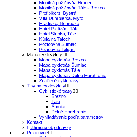
Mobilná požičovňa Hronec
Mobilná požičovňa Tále - Brezno
Profibikers, Bystrá
Villa Ďumbierka, Mýto
Hradisko, Nemecká
Hotel Partizán, Tále
Hotel Stupka, Tále
Kúria na Táloch
Požičovňa Šumiac
Požičovňa Telgárt
Mapa cyklovýlety
Mapa cyklotrás Brezno
Mapa cyklotrás Šumiac
Mapa cyklotrás Tále
Mapa cyklotrás Dolné Horehronie
Značené cyklotrasy
Tipy na cyklovýlety
Cyklistické trasy
Brezno
Tále
Šumiac
Dolné Horehronie
Vyhľladávanie podľa parametrov
Kontakt
Zhrnutie objednávky
Požičovne