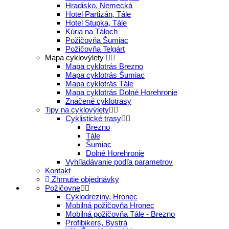
Hradisko, Nemecká
Hotel Partizán, Tále
Hotel Stupka, Tále
Kúria na Táloch
Požičovňa Šumiac
Požičovňa Telgárt
Mapa cyklovýlety
Mapa cyklotrás Brezno
Mapa cyklotrás Šumiac
Mapa cyklotrás Tále
Mapa cyklotrás Dolné Horehronie
Značené cyklotrasy
Tipy na cyklovýlety
Cyklistické trasy
Brezno
Tále
Šumiac
Dolné Horehronie
Vyhľladávanie podľa parametrov
Kontakt
Zhrnutie objednávky
Požičovne
Cyklodreziny, Hronec
Mobilná požičovňa Hronec
Mobilná požičovňa Tále - Brezno
Profibikers, Bystrá