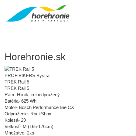
Horehronie.sk
PROFIBIKERS Bystrá
TREK Rail 5
TREK Rail 5
Rám- Hliník, celoodpružený
Batéria- 625 Wh
Motor- Bosch Performance line CX
Odpruženie- RockShox
Kolesá- 29
Veľkosť- M (165-176cm)
Množstvo- 2ks