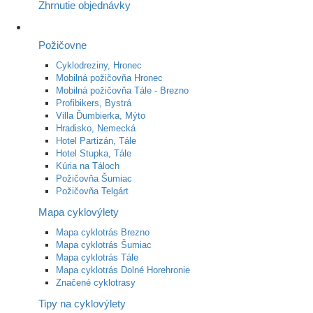
Zhrnutie objednávky
Požičovne
Cyklodreziny, Hronec
Mobilná požičovňa Hronec
Mobilná požičovňa Tále - Brezno
Profibikers, Bystrá
Villa Ďumbierka, Mýto
Hradisko, Nemecká
Hotel Partizán, Tále
Hotel Stupka, Tále
Kúria na Táloch
Požičovňa Šumiac
Požičovňa Telgárt
Mapa cyklovýlety
Mapa cyklotrás Brezno
Mapa cyklotrás Šumiac
Mapa cyklotrás Tále
Mapa cyklotrás Dolné Horehronie
Značené cyklotrasy
Tipy na cyklovýlety