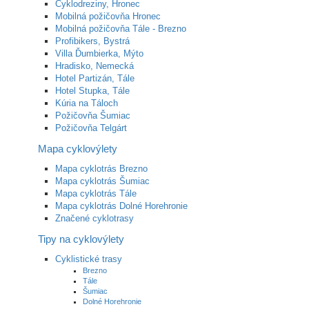
Cyklodreziny, Hronec
Mobilná požičovňa Hronec
Mobilná požičovňa Tále - Brezno
Profibikers, Bystrá
Villa Ďumbierka, Mýto
Hradisko, Nemecká
Hotel Partizán, Tále
Hotel Stupka, Tále
Kúria na Táloch
Požičovňa Šumiac
Požičovňa Telgárt
Mapa cyklovýlety
Mapa cyklotrás Brezno
Mapa cyklotrás Šumiac
Mapa cyklotrás Tále
Mapa cyklotrás Dolné Horehronie
Značené cyklotrasy
Tipy na cyklovýlety
Cyklistické trasy
Brezno
Tále
Šumiac
Dolné Horehronie