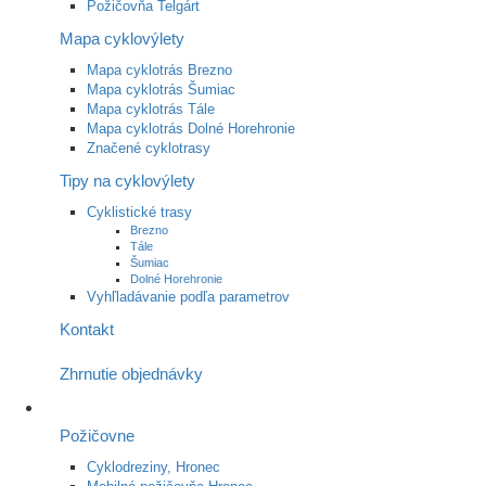
Požičovňa Telgárt
Mapa cyklovýlety
Mapa cyklotrás Brezno
Mapa cyklotrás Šumiac
Mapa cyklotrás Tále
Mapa cyklotrás Dolné Horehronie
Značené cyklotrasy
Tipy na cyklovýlety
Cyklistické trasy
Brezno
Tále
Šumiac
Dolné Horehronie
Vyhľladávanie podľa parametrov
Kontakt
Zhrnutie objednávky
Požičovne
Cyklodreziny, Hronec