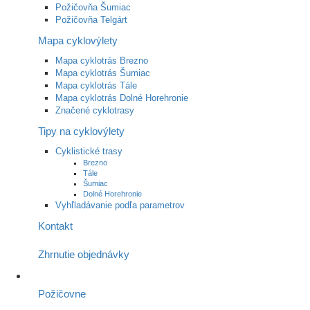
Požičovňa Šumiac
Požičovňa Telgárt
Mapa cyklovýlety
Mapa cyklotrás Brezno
Mapa cyklotrás Šumiac
Mapa cyklotrás Tále
Mapa cyklotrás Dolné Horehronie
Značené cyklotrasy
Tipy na cyklovýlety
Cyklistické trasy
Brezno
Tále
Šumiac
Dolné Horehronie
Vyhľladávanie podľa parametrov
Kontakt
Zhrnutie objednávky
Požičovne