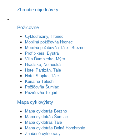
Zhrnutie objednávky
Požičovne
Cyklodreziny, Hronec
Mobilná požičovňa Hronec
Mobilná požičovňa Tále - Brezno
Profibikers, Bystrá
Villa Ďumbierka, Mýto
Hradisko, Nemecká
Hotel Partizán, Tále
Hotel Stupka, Tále
Kúria na Táloch
Požičovňa Šumiac
Požičovňa Telgárt
Mapa cyklovýlety
Mapa cyklotrás Brezno
Mapa cyklotrás Šumiac
Mapa cyklotrás Tále
Mapa cyklotrás Dolné Horehronie
Značené cyklotrasy