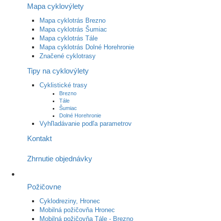
Mapa cyklovýlety
Mapa cyklotrás Brezno
Mapa cyklotrás Šumiac
Mapa cyklotrás Tále
Mapa cyklotrás Dolné Horehronie
Značené cyklotrasy
Tipy na cyklovýlety
Cyklistické trasy
Brezno
Tále
Šumiac
Dolné Horehronie
Vyhľladávanie podľa parametrov
Kontakt
Zhrnutie objednávky
Požičovne
Cyklodreziny, Hronec
Mobilná požičovňa Hronec
Mobilná požičovňa Tále - Brezno