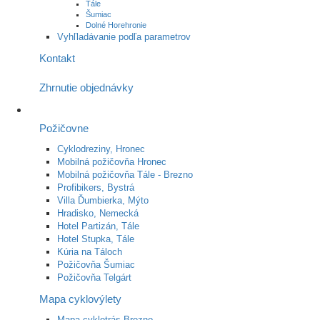
Tále
Šumiac
Dolné Horehronie
Vyhľladávanie podľa parametrov
Kontakt
Zhrnutie objednávky
Požičovne
Cyklodreziny, Hronec
Mobilná požičovňa Hronec
Mobilná požičovňa Tále - Brezno
Profibikers, Bystrá
Villa Ďumbierka, Mýto
Hradisko, Nemecká
Hotel Partizán, Tále
Hotel Stupka, Tále
Kúria na Táloch
Požičovňa Šumiac
Požičovňa Telgárt
Mapa cyklovýlety
Mapa cyklotrás Brezno