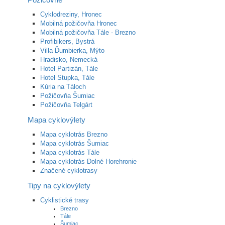
Cyklodreziny, Hronec
Mobilná požičovňa Hronec
Mobilná požičovňa Tále - Brezno
Profibikers, Bystrá
Villa Ďumbierka, Mýto
Hradisko, Nemecká
Hotel Partizán, Tále
Hotel Stupka, Tále
Kúria na Táloch
Požičovňa Šumiac
Požičovňa Telgárt
Mapa cyklovýlety
Mapa cyklotrás Brezno
Mapa cyklotrás Šumiac
Mapa cyklotrás Tále
Mapa cyklotrás Dolné Horehronie
Značené cyklotrasy
Tipy na cyklovýlety
Cyklistické trasy
Brezno
Tále
Šumiac