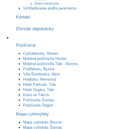
Dolné Horehronie
Vyhľladávanie podľa parametrov
Kontakt
Zhrnutie objednávky
Požičovne
Cyklodreziny, Hronec
Mobilná požičovňa Hronec
Mobilná požičovňa Tále - Brezno
Profibikers, Bystrá
Villa Ďumbierka, Mýto
Hradisko, Nemecká
Hotel Partizán, Tále
Hotel Stupka, Tále
Kúria na Táloch
Požičovňa Šumiac
Požičovňa Telgárt
Mapa cyklovýlety
Mapa cyklotrás Brezno
Mapa cyklotrás Šumiac