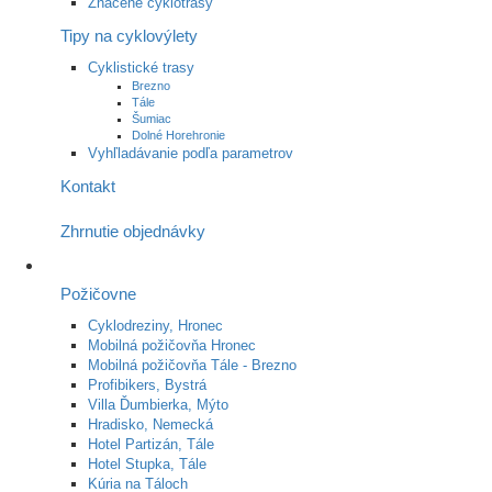
Značené cyklotrasy
Tipy na cyklovýlety
Cyklistické trasy
Brezno
Tále
Šumiac
Dolné Horehronie
Vyhľladávanie podľa parametrov
Kontakt
Zhrnutie objednávky
Požičovne
Cyklodreziny, Hronec
Mobilná požičovňa Hronec
Mobilná požičovňa Tále - Brezno
Profibikers, Bystrá
Villa Ďumbierka, Mýto
Hradisko, Nemecká
Hotel Partizán, Tále
Hotel Stupka, Tále
Kúria na Táloch