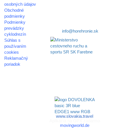
osobných údajov
Nám. gen. M.R. Štefánika 3
Obchodné
977 01 Brezno
podmienky
Podmienky
Telefón:
+421 911 633 119
prevádzky
E-mail:
info@horehronie.sk
cyklodrezín
Súhlas s
používaním
cookies
Reklamačný
Aktivita realizovaná s
poriadok
finančnou podporou
Ministerstva cestovného
© 2026
ruchu
horehronie.sk
a športu Slovenskej
republiky
www.slovakia.travel
Aplikácia na GPX zadarmo
movingworld.de