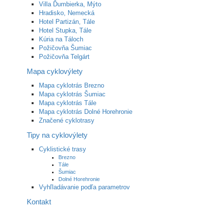
Villa Ďumbierka, Mýto
Hradisko, Nemecká
Hotel Partizán, Tále
Hotel Stupka, Tále
Kúria na Táloch
Požičovňa Šumiac
Požičovňa Telgárt
Mapa cyklovýlety
Mapa cyklotrás Brezno
Mapa cyklotrás Šumiac
Mapa cyklotrás Tále
Mapa cyklotrás Dolné Horehronie
Značené cyklotrasy
Tipy na cyklovýlety
Cyklistické trasy
Brezno
Tále
Šumiac
Dolné Horehronie
Vyhľladávanie podľa parametrov
Kontakt