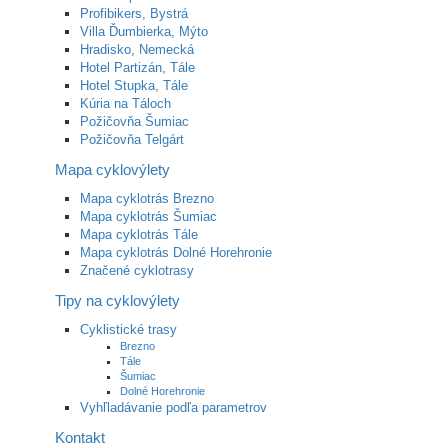
Profibikers, Bystrá
Villa Ďumbierka, Mýto
Hradisko, Nemecká
Hotel Partizán, Tále
Hotel Stupka, Tále
Kúria na Táloch
Požičovňa Šumiac
Požičovňa Telgárt
Mapa cyklovýlety
Mapa cyklotrás Brezno
Mapa cyklotrás Šumiac
Mapa cyklotrás Tále
Mapa cyklotrás Dolné Horehronie
Značené cyklotrasy
Tipy na cyklovýlety
Cyklistické trasy
Brezno
Tále
Šumiac
Dolné Horehronie
Vyhľladávanie podľa parametrov
Kontakt