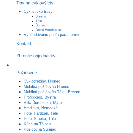
Tipy na cyklovýlety
Cyklistické trasy
Brezno
Tále
Šumiac
Dolné Horehronie
Vyhľladávanie podľa parametrov
Kontakt
Zhrnutie objednávky
Požičovne
Cyklodreziny, Hronec
Mobilná požičovňa Hronec
Mobilná požičovňa Tále - Brezno
Profibikers, Bystrá
Villa Ďumbierka, Mýto
Hradisko, Nemecká
Hotel Partizán, Tále
Hotel Stupka, Tále
Kúria na Táloch
Požičovňa Šumiac