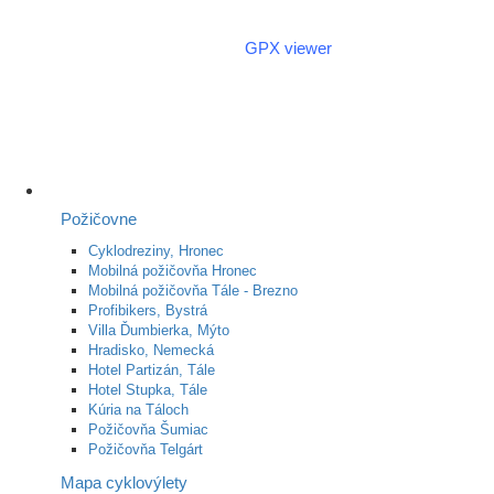
Aplikácia na GPX zadarmo
(Android)
GPX viewer
Požičovne
Cyklodreziny, Hronec
Mobilná požičovňa Hronec
Mobilná požičovňa Tále - Brezno
Profibikers, Bystrá
Villa Ďumbierka, Mýto
Hradisko, Nemecká
Hotel Partizán, Tále
Hotel Stupka, Tále
Kúria na Táloch
Požičovňa Šumiac
Požičovňa Telgárt
Mapa cyklovýlety