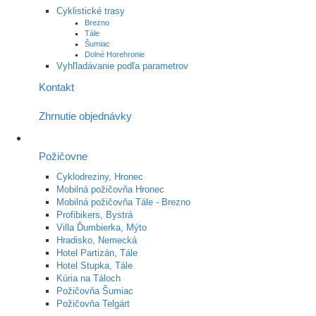
Cyklistické trasy
Brezno
Tále
Šumiac
Dolné Horehronie
Vyhľladávanie podľa parametrov
Kontakt
Zhrnutie objednávky
Požičovne
Cyklodreziny, Hronec
Mobilná požičovňa Hronec
Mobilná požičovňa Tále - Brezno
Profibikers, Bystrá
Villa Ďumbierka, Mýto
Hradisko, Nemecká
Hotel Partizán, Tále
Hotel Stupka, Tále
Kúria na Táloch
Požičovňa Šumiac
Požičovňa Telgárt