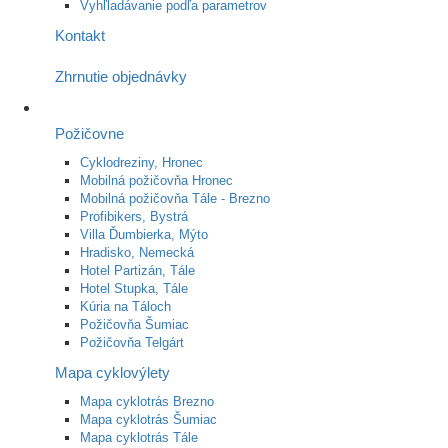
Vyhľladávanie podľa parametrov
Kontakt
Zhrnutie objednávky
Požičovne
Cyklodreziny, Hronec
Mobilná požičovňa Hronec
Mobilná požičovňa Tále - Brezno
Profibikers, Bystrá
Villa Ďumbierka, Mýto
Hradisko, Nemecká
Hotel Partizán, Tále
Hotel Stupka, Tále
Kúria na Táloch
Požičovňa Šumiac
Požičovňa Telgárt
Mapa cyklovýlety
Mapa cyklotrás Brezno
Mapa cyklotrás Šumiac
Mapa cyklotrás Tále