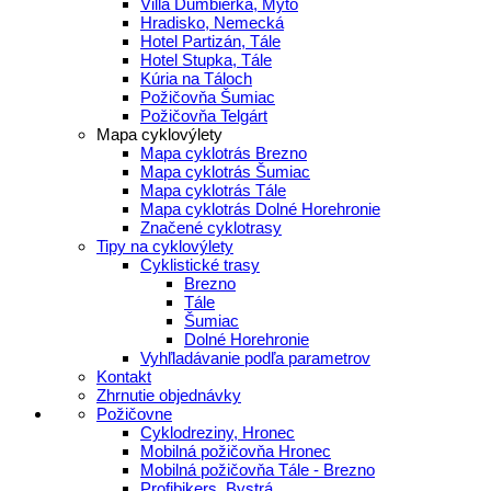
Villa Ďumbierka, Mýto
Hradisko, Nemecká
Hotel Partizán, Tále
Hotel Stupka, Tále
Kúria na Táloch
Požičovňa Šumiac
Požičovňa Telgárt
Mapa cyklovýlety
Mapa cyklotrás Brezno
Mapa cyklotrás Šumiac
Mapa cyklotrás Tále
Mapa cyklotrás Dolné Horehronie
Značené cyklotrasy
Tipy na cyklovýlety
Cyklistické trasy
Brezno
Tále
Šumiac
Dolné Horehronie
Vyhľladávanie podľa parametrov
Kontakt
Zhrnutie objednávky
Požičovne
Cyklodreziny, Hronec
Mobilná požičovňa Hronec
Mobilná požičovňa Tále - Brezno
Profibikers, Bystrá