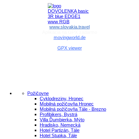
www.slovakia.travel
Aplikácia na GPX zadarmo
movingworld.de
Aplikácia na GPX zadarmo (Android)
GPX viewer
Požičovne
Cyklodreziny, Hronec
Mobilná požičovňa Hronec
Mobilná požičovňa Tále - Brezno
Profibikers, Bystrá
Villa Ďumbierka, Mýto
Hradisko, Nemecká
Hotel Partizán, Tále
Hotel Stupka, Tále