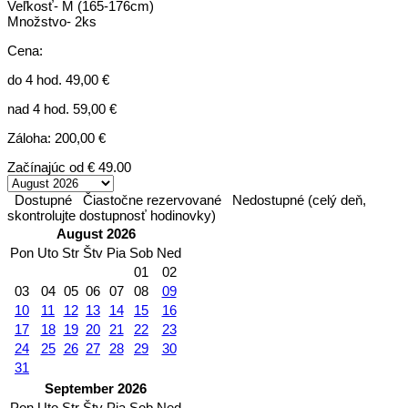
Veľkosť- M (165-176cm)
Množstvo- 2ks
Cena:
do 4 hod. 49,00 €
nad 4 hod. 59,00 €
Záloha: 200,00 €
Začínajúc od
€ 49.00
Dostupné
Čiastočne rezervované
Nedostupné (celý deň,
skontrolujte dostupnosť hodinovky)
August 2026
Pon
Uto
Str
Štv
Pia
Sob
Ned
01
02
03
04
05
06
07
08
09
10
11
12
13
14
15
16
17
18
19
20
21
22
23
24
25
26
27
28
29
30
31
September 2026
Pon
Uto
Str
Štv
Pia
Sob
Ned