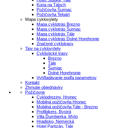
Kúria na Táloch
Požičovňa Šumiac
Požičovňa Telgárt
Mapa cyklovýlety
Mapa cyklotrás Brezno
Mapa cyklotrás Šumiac
Mapa cyklotrás Tále
Mapa cyklotrás Dolné Horehronie
Značené cyklotrasy
Tipy na cyklovýlety
Cyklistické trasy
Brezno
Tále
Šumiac
Dolné Horehronie
Vyhľladávanie podľa parametrov
Kontakt
Zhrnutie objednávky
Požičovne
Cyklodreziny, Hronec
Mobilná požičovňa Hronec
Mobilná požičovňa Tále - Brezno
Profibikers, Bystrá
Villa Ďumbierka, Mýto
Hradisko, Nemecká
Hotel Partizán, Tále