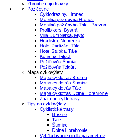
Zhrnutie objednávky
Požičovne
Cyklodreziny, Hronec
Mobilná požičovňa Hronec
Mobilná požičovňa Tále - Brezno
Profibikers, Bystrá
Villa Ďumbierka, Mýto
Hradisko, Nemecká
Hotel Partizán, Tále
Hotel Stupka, Tále
Kúria na Táloch
Požičovňa Šumiac
Požičovňa Telgárt
Mapa cyklovýlety
Mapa cyklotrás Brezno
Mapa cyklotrás Šumiac
Mapa cyklotrás Tále
Mapa cyklotrás Dolné Horehronie
Značené cyklotrasy
Tipy na cyklovýlety
Cyklistické trasy
Brezno
Tále
Šumiac
Dolné Horehronie
Vyhľladávanie podľa parametrov