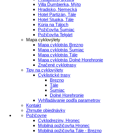
Villa Ďumbierka, Mýto
Hradisko, Nemecká
Hotel Partizán, Tále
Hotel Stupka, Tále
Kúria na Táloch
Požičovňa Šumiac
Požičovňa Telgárt
Mapa cyklovýlety
Mapa cyklotrás Brezno
Mapa cyklotrás Šumiac
Mapa cyklotrás Tále
Mapa cyklotrás Dolné Horehronie
Značené cyklotrasy
Tipy na cyklovýlety
Cyklistické trasy
Brezno
Tále
Šumiac
Dolné Horehronie
Vyhľladávanie podľa parametrov
Kontakt
Zhrnutie objednávky
Požičovne
Cyklodreziny, Hronec
Mobilná požičovňa Hronec
Mobilná požičovňa Tále - Brezno