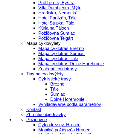
Profibikers, Bystrá
Villa Ďumbierka, Mýto
Hradisko, Nemecká
Hotel Partizán, Tále
Hotel Stupka, Tále
Kúria na Táloch
Požičovňa Šumiac
Požičovňa Telgárt
Mapa cyklovýlety
Mapa cyklotrás Brezno
Mapa cyklotrás Šumiac
Mapa cyklotrás Tále
Mapa cyklotrás Dolné Horehronie
Značené cyklotrasy
Tipy na cyklovýlety
Cyklistické trasy
Brezno
Tále
Šumiac
Dolné Horehronie
Vyhľladávanie podľa parametrov
Kontakt
Zhrnutie objednávky
Požičovne
Cyklodreziny, Hronec
Mobilná požičovňa Hronec