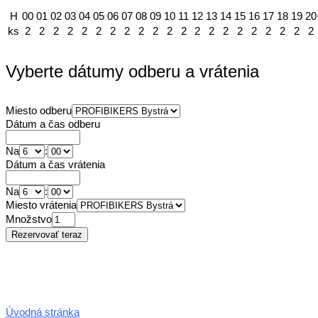
H
00
01
02
03
04
05
06
07
08
09
10
11
12
13
14
15
16
17
18
19
20
ks
2
2
2
2
2
2
2
2
2
2
2
2
2
2
2
2
2
2
2
2
2
Vyberte dátumy odberu a vrátenia
Miesto odberu
Dátum a čas odberu
Na
:
Dátum a čas vrátenia
Na
:
Miesto vrátenia
Množstvo
Úvodná stránka