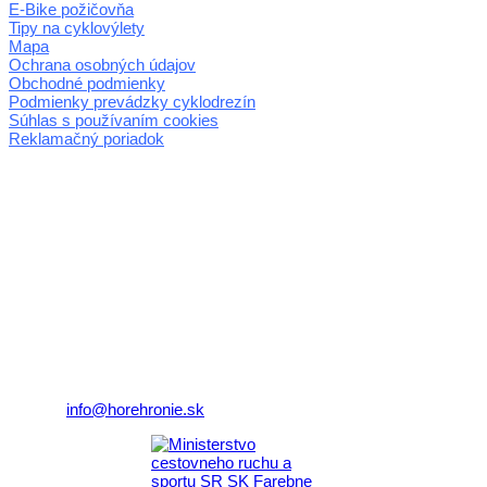
E-Bike požičovňa
Tipy na cyklovýlety
Mapa
Ochrana osobných údajov
Obchodné podmienky
Podmienky prevádzky cyklodrezín
Súhlas s používaním cookies
Reklamačný poriadok
© 2026 horehronie.sk
REGIÓN HOREHRONIE
oblastná organizácia cestovného ruchu
Klaster Horehronie
združenie cestovného ruchu
Nám. gen. M.R. Štefánika 3
977 01 Brezno
Telefón:
+421 911 633 119
E-mail:
info@horehronie.sk