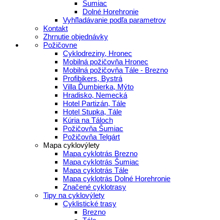
Šumiac
Dolné Horehronie
Vyhľladávanie podľa parametrov
Kontakt
Zhrnutie objednávky
Požičovne
Cyklodreziny, Hronec
Mobilná požičovňa Hronec
Mobilná požičovňa Tále - Brezno
Profibikers, Bystrá
Villa Ďumbierka, Mýto
Hradisko, Nemecká
Hotel Partizán, Tále
Hotel Stupka, Tále
Kúria na Táloch
Požičovňa Šumiac
Požičovňa Telgárt
Mapa cyklovýlety
Mapa cyklotrás Brezno
Mapa cyklotrás Šumiac
Mapa cyklotrás Tále
Mapa cyklotrás Dolné Horehronie
Značené cyklotrasy
Tipy na cyklovýlety
Cyklistické trasy
Brezno