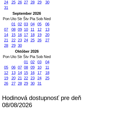
24
25
26
27
28
29
30
31
September 2026
Pon
Uto
Str
Štv
Pia
Sob
Ned
01
02
03
04
05
06
07
08
09
10
11
12
13
14
15
16
17
18
19
20
21
22
23
24
25
26
27
28
29
30
Október 2026
Pon
Uto
Str
Štv
Pia
Sob
Ned
01
02
03
04
05
06
07
08
09
10
11
12
13
14
15
16
17
18
19
20
21
22
23
24
25
26
27
28
29
30
31
Hodinová dostupnosť pre deň
08/08/2026