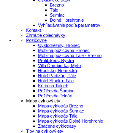
Brezno
Tále
Šumiac
Dolné Horehronie
Vyhľladávanie podľa parametrov
Kontakt
Zhrnutie objednávky
Požičovne
Cyklodreziny, Hronec
Mobilná požičovňa Hronec
Mobilná požičovňa Tále - Brezno
Profibikers, Bystrá
Villa Ďumbierka, Mýto
Hradisko, Nemecká
Hotel Partizán, Tále
Hotel Stupka, Tále
Kúria na Táloch
Požičovňa Šumiac
Požičovňa Telgárt
Mapa cyklovýlety
Mapa cyklotrás Brezno
Mapa cyklotrás Šumiac
Mapa cyklotrás Tále
Mapa cyklotrás Dolné Horehronie
Značené cyklotrasy
Tipy na cyklovýlety