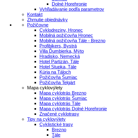
Dolné Horehronie
Vyhľladávanie podľa parametrov
Kontakt
Zhrnutie objednávky
Požičovne
Cyklodreziny, Hronec
Mobilná požičovňa Hronec
Mobilná požičovňa Tále - Brezno
Profibikers, Bystrá
Villa Ďumbierka, Mýto
Hradisko, Nemecká
Hotel Partizán, Tále
Hotel Stupka, Tále
Kúria na Táloch
Požičovňa Šumiac
Požičovňa Telgárt
Mapa cyklovýlety
Mapa cyklotrás Brezno
Mapa cyklotrás Šumiac
Mapa cyklotrás Tále
Mapa cyklotrás Dolné Horehronie
Značené cyklotrasy
Tipy na cyklovýlety
Cyklistické trasy
Brezno
Tále