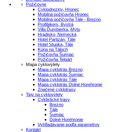
Požičovne
Cyklodreziny, Hronec
Mobilná požičovňa Hronec
Mobilná požičovňa Tále - Brezno
Profibikers, Bystrá
Villa Ďumbierka, Mýto
Hradisko, Nemecká
Hotel Partizán, Tále
Hotel Stupka, Tále
Kúria na Táloch
Požičovňa Šumiac
Požičovňa Telgárt
Mapa cyklovýlety
Mapa cyklotrás Brezno
Mapa cyklotrás Šumiac
Mapa cyklotrás Tále
Mapa cyklotrás Dolné Horehronie
Značené cyklotrasy
Tipy na cyklovýlety
Cyklistické trasy
Brezno
Tále
Šumiac
Dolné Horehronie
Vyhľladávanie podľa parametrov
Kontakt