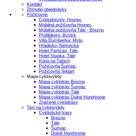
Kontakt
Zhrnutie objednávky
Požičovne
Cyklodreziny, Hronec
Mobilná požičovňa Hronec
Mobilná požičovňa Tále - Brezno
Profibikers, Bystrá
Villa Ďumbierka, Mýto
Hradisko, Nemecká
Hotel Partizán, Tále
Hotel Stupka, Tále
Kúria na Táloch
Požičovňa Šumiac
Požičovňa Telgárt
Mapa cyklovýlety
Mapa cyklotrás Brezno
Mapa cyklotrás Šumiac
Mapa cyklotrás Tále
Mapa cyklotrás Dolné Horehronie
Značené cyklotrasy
Tipy na cyklovýlety
Cyklistické trasy
Brezno
Tále
Šumiac
Dolné Horehronie