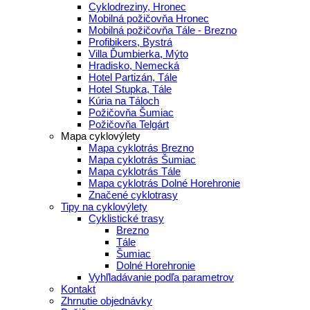
Cyklodreziny, Hronec
Mobilná požičovňa Hronec
Mobilná požičovňa Tále - Brezno
Profibikers, Bystrá
Villa Ďumbierka, Mýto
Hradisko, Nemecká
Hotel Partizán, Tále
Hotel Stupka, Tále
Kúria na Táloch
Požičovňa Šumiac
Požičovňa Telgárt
Mapa cyklovýlety
Mapa cyklotrás Brezno
Mapa cyklotrás Šumiac
Mapa cyklotrás Tále
Mapa cyklotrás Dolné Horehronie
Značené cyklotrasy
Tipy na cyklovýlety
Cyklistické trasy
Brezno
Tále
Šumiac
Dolné Horehronie
Vyhľladávanie podľa parametrov
Kontakt
Zhrnutie objednávky