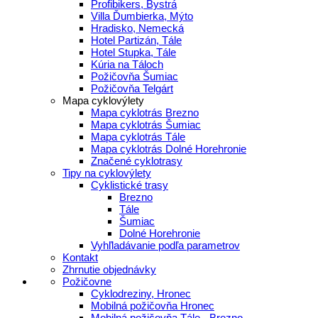
Profibikers, Bystrá
Villa Ďumbierka, Mýto
Hradisko, Nemecká
Hotel Partizán, Tále
Hotel Stupka, Tále
Kúria na Táloch
Požičovňa Šumiac
Požičovňa Telgárt
Mapa cyklovýlety
Mapa cyklotrás Brezno
Mapa cyklotrás Šumiac
Mapa cyklotrás Tále
Mapa cyklotrás Dolné Horehronie
Značené cyklotrasy
Tipy na cyklovýlety
Cyklistické trasy
Brezno
Tále
Šumiac
Dolné Horehronie
Vyhľladávanie podľa parametrov
Kontakt
Zhrnutie objednávky
Požičovne
Cyklodreziny, Hronec
Mobilná požičovňa Hronec
Mobilná požičovňa Tále - Brezno