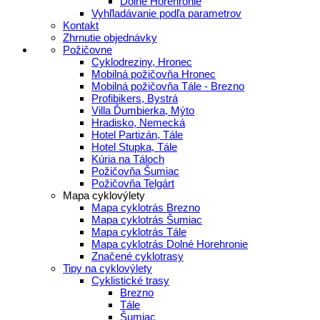
Dolné Horehronie
Vyhľladávanie podľa parametrov
Kontakt
Zhrnutie objednávky
Požičovne
Cyklodreziny, Hronec
Mobilná požičovňa Hronec
Mobilná požičovňa Tále - Brezno
Profibikers, Bystrá
Villa Ďumbierka, Mýto
Hradisko, Nemecká
Hotel Partizán, Tále
Hotel Stupka, Tále
Kúria na Táloch
Požičovňa Šumiac
Požičovňa Telgárt
Mapa cyklovýlety
Mapa cyklotrás Brezno
Mapa cyklotrás Šumiac
Mapa cyklotrás Tále
Mapa cyklotrás Dolné Horehronie
Značené cyklotrasy
Tipy na cyklovýlety
Cyklistické trasy
Brezno
Tále
Šumiac