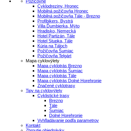
Požičovne
Cyklodreziny, Hronec
Mobilná požičovňa Hronec
Mobilná požičovňa Tále - Brezno
Profibikers, Bystrá
Villa Ďumbierka, Mýto
Hradisko, Nemecká
Hotel Partizán, Tále
Hotel Stupka, Tále
Kúria na Táloch
Požičovňa Šumiac
Požičovňa Telgárt
Mapa cyklovýlety
Mapa cyklotrás Brezno
Mapa cyklotrás Šumiac
Mapa cyklotrás Tále
Mapa cyklotrás Dolné Horehronie
Značené cyklotrasy
Tipy na cyklovýlety
Cyklistické trasy
Brezno
Tále
Šumiac
Dolné Horehronie
Vyhľladávanie podľa parametrov
Kontakt
Zhrnutie objednávky