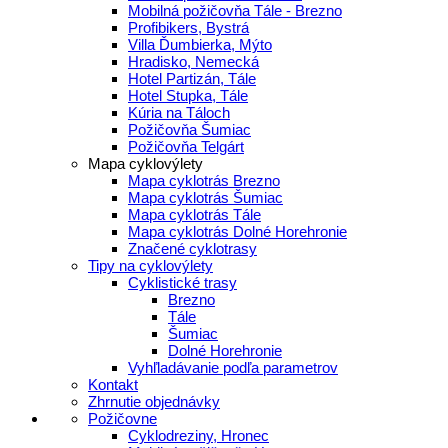
Mobilná požičovňa Tále - Brezno
Profibikers, Bystrá
Villa Ďumbierka, Mýto
Hradisko, Nemecká
Hotel Partizán, Tále
Hotel Stupka, Tále
Kúria na Táloch
Požičovňa Šumiac
Požičovňa Telgárt
Mapa cyklovýlety
Mapa cyklotrás Brezno
Mapa cyklotrás Šumiac
Mapa cyklotrás Tále
Mapa cyklotrás Dolné Horehronie
Značené cyklotrasy
Tipy na cyklovýlety
Cyklistické trasy
Brezno
Tále
Šumiac
Dolné Horehronie
Vyhľladávanie podľa parametrov
Kontakt
Zhrnutie objednávky
Požičovne
Cyklodreziny, Hronec