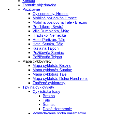
Kontakt
Zhrnutie objednávky
Požičovne
Cyklodreziny, Hronec
Mobilná požičovňa Hronec
Mobilná požičovňa Tále - Brezno
Profibikers, Bystrá
Villa Ďumbierka, Mýto
Hradisko, Nemecká
Hotel Partizán, Tále
Hotel Stupka, Tále
Kúria na Táloch
Požičovňa Šumiac
Požičovňa Telgárt
Mapa cyklovýlety
Mapa cyklotrás Brezno
Mapa cyklotrás Šumiac
Mapa cyklotrás Tále
Mapa cyklotrás Dolné Horehronie
Značené cyklotrasy
Tipy na cyklovýlety
Cyklistické trasy
Brezno
Tále
Šumiac
Dolné Horehronie
Vyhľladávanie podľa parametrov