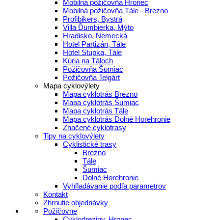
Mobilná požičovňa Hronec
Mobilná požičovňa Tále - Brezno
Profibikers, Bystrá
Villa Ďumbierka, Mýto
Hradisko, Nemecká
Hotel Partizán, Tále
Hotel Stupka, Tále
Kúria na Táloch
Požičovňa Šumiac
Požičovňa Telgárt
Mapa cyklovýlety
Mapa cyklotrás Brezno
Mapa cyklotrás Šumiac
Mapa cyklotrás Tále
Mapa cyklotrás Dolné Horehronie
Značené cyklotrasy
Tipy na cyklovýlety
Cyklistické trasy
Brezno
Tále
Šumiac
Dolné Horehronie
Vyhľladávanie podľa parametrov
Kontakt
Zhrnutie objednávky
Požičovne
Cyklodreziny, Hronec