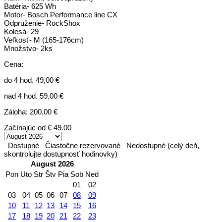
Batéria- 625 Wh
Motor- Bosch Performance line CX
Odpruženie- RockShox
Kolesá- 29
Veľkosť- M (165-176cm)
Množstvo- 2ks
Cena:
do 4 hod. 49,00 €
nad 4 hod. 59,00 €
Záloha: 200,00 €
Začínajúc od
€ 49.00
Dostupné
Čiastočne rezervované
Nedostupné (celý deň,
skontrolujte dostupnosť hodinovky)
August 2026
Pon
Uto
Str
Štv
Pia
Sob
Ned
01
02
03
04
05
06
07
08
09
10
11
12
13
14
15
16
17
18
19
20
21
22
23