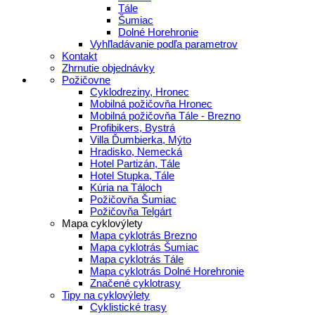
Tále
Šumiac
Dolné Horehronie
Vyhľladávanie podľa parametrov
Kontakt
Zhrnutie objednávky
Požičovne
Cyklodreziny, Hronec
Mobilná požičovňa Hronec
Mobilná požičovňa Tále - Brezno
Profibikers, Bystrá
Villa Ďumbierka, Mýto
Hradisko, Nemecká
Hotel Partizán, Tále
Hotel Stupka, Tále
Kúria na Táloch
Požičovňa Šumiac
Požičovňa Telgárt
Mapa cyklovýlety
Mapa cyklotrás Brezno
Mapa cyklotrás Šumiac
Mapa cyklotrás Tále
Mapa cyklotrás Dolné Horehronie
Značené cyklotrasy
Tipy na cyklovýlety
Cyklistické trasy