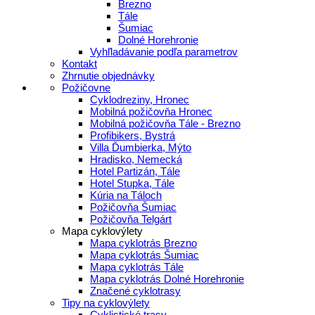
Brezno
Tále
Šumiac
Dolné Horehronie
Vyhľladávanie podľa parametrov
Kontakt
Zhrnutie objednávky
Požičovne
Cyklodreziny, Hronec
Mobilná požičovňa Hronec
Mobilná požičovňa Tále - Brezno
Profibikers, Bystrá
Villa Ďumbierka, Mýto
Hradisko, Nemecká
Hotel Partizán, Tále
Hotel Stupka, Tále
Kúria na Táloch
Požičovňa Šumiac
Požičovňa Telgárt
Mapa cyklovýlety
Mapa cyklotrás Brezno
Mapa cyklotrás Šumiac
Mapa cyklotrás Tále
Mapa cyklotrás Dolné Horehronie
Značené cyklotrasy
Tipy na cyklovýlety
Cyklistické trasy