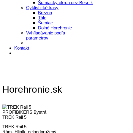
Šumiacky okruh cez Besník
Cyklistické trasy
Brezno
Tále
Šumiac
Dolné Horehronie
Vyhľladávanie podľa
parametrov
Kontakt
Horehronie.sk
PROFIBIKERS Bystrá
TREK Rail 5
TREK Rail 5
Rám- Hliník, celoodpružený