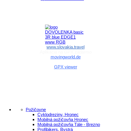
Aktivita realizovaná s finančnou podporou
Ministerstva cestovného ruchu
a športu Slovenskej republiky
www.slovakia.travel
Aplikácia na GPX zadarmo
movingworld.de
Aplikácia na GPX zadarmo (Android)
GPX viewer
Požičovne
Cyklodreziny, Hronec
Mobilná požičovňa Hronec
Mobilná požičovňa Tále - Brezno
Profibikers, Bystrá