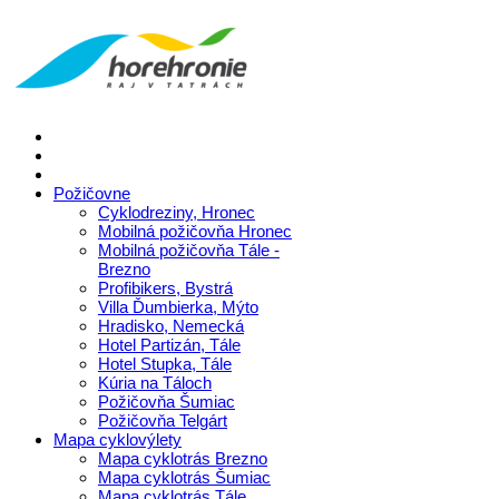
Požičovne
Cyklodreziny, Hronec
Mobilná požičovňa Hronec
Mobilná požičovňa Tále -
Brezno
Profibikers, Bystrá
Villa Ďumbierka, Mýto
Hradisko, Nemecká
Hotel Partizán, Tále
Hotel Stupka, Tále
Kúria na Táloch
Požičovňa Šumiac
Požičovňa Telgárt
Mapa cyklovýlety
Mapa cyklotrás Brezno
Mapa cyklotrás Šumiac
Mapa cyklotrás Tále