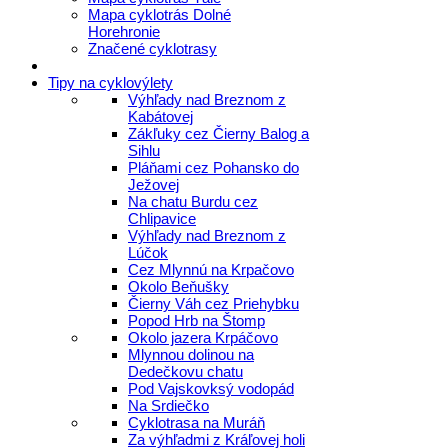
Mapa cyklotrás Dolné
Horehronie
Značené cyklotrasy
Tipy na cyklovýlety
Výhľady nad Breznom z
Kabátovej
Zákľuky cez Čierny Balog a
Sihlu
Pláňami cez Pohansko do
Ježovej
Na chatu Burdu cez
Chlipavice
Výhľady nad Breznom z
Lúčok
Cez Mlynnú na Krpačovo
Okolo Beňušky
Čierny Váh cez Priehybku
Popod Hrb na Štomp
Okolo jazera Krpáčovo
Mlynnou dolinou na
Dedečkovu chatu
Pod Vajskovksý vodopád
Na Srdiečko
Cyklotrasa na Muráň
Za výhľadmi z Kráľovej holi