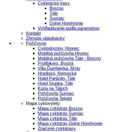
Cyklistické trasy
Brezno
Tále
Šumiac
Dolné Horehronie
Vyhľladávanie podľa parametrov
Kontakt
Zhrnutie objednávky
Požičovne
Cyklodreziny, Hronec
Mobilná požičovňa Hronec
Mobilná požičovňa Tále - Brezno
Profibikers, Bystrá
Villa Ďumbierka, Mýto
Hradisko, Nemecká
Hotel Partizán, Tále
Hotel Stupka, Tále
Kúria na Táloch
Požičovňa Šumiac
Požičovňa Telgárt
Mapa cyklovýlety
Mapa cyklotrás Brezno
Mapa cyklotrás Šumiac
Mapa cyklotrás Tále
Mapa cyklotrás Dolné Horehronie
Značené cyklotrasy