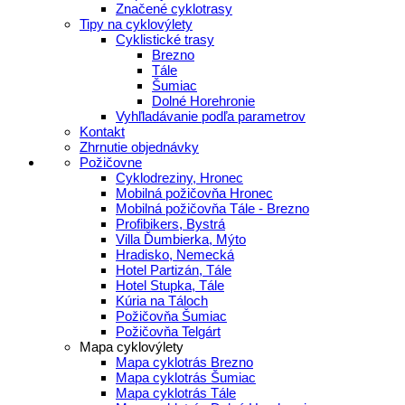
Značené cyklotrasy
Tipy na cyklovýlety
Cyklistické trasy
Brezno
Tále
Šumiac
Dolné Horehronie
Vyhľladávanie podľa parametrov
Kontakt
Zhrnutie objednávky
Požičovne
Cyklodreziny, Hronec
Mobilná požičovňa Hronec
Mobilná požičovňa Tále - Brezno
Profibikers, Bystrá
Villa Ďumbierka, Mýto
Hradisko, Nemecká
Hotel Partizán, Tále
Hotel Stupka, Tále
Kúria na Táloch
Požičovňa Šumiac
Požičovňa Telgárt
Mapa cyklovýlety
Mapa cyklotrás Brezno
Mapa cyklotrás Šumiac
Mapa cyklotrás Tále