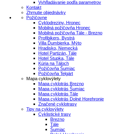
Vyhľladávanie podľa parametrov
Kontakt
Zhrnutie objednávky
Požičovne
Cyklodreziny, Hronec
Mobilná požičovňa Hronec
Mobilná požičovňa Tále - Brezno
Profibikers, Bystrá
Villa Ďumbierka, Mýto
Hradisko, Nemecká
Hotel Partizán, Tále
Hotel Stupka, Tále
Kúria na Táloch
Požičovňa Šumiac
Požičovňa Telgárt
Mapa cyklovýlety
Mapa cyklotrás Brezno
Mapa cyklotrás Šumiac
Mapa cyklotrás Tále
Mapa cyklotrás Dolné Horehronie
Značené cyklotrasy
Tipy na cyklovýlety
Cyklistické trasy
Brezno
Tále
Šumiac