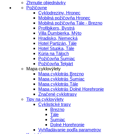
Zhrnutie objednávky
Požičovne
Cyklodreziny, Hronec
Mobilná požičovňa Hronec
Mobilná požičovňa Tále - Brezno
Profibikers, Bystrá
Villa Ďumbierka, Mýto
Hradisko, Nemecká
Hotel Partizán, Tále
Hotel Stupka, Tále
Kúria na Táloch
Požičovňa Šumiac
Požičovňa Telgárt
Mapa cyklovýlety
Mapa cyklotrás Brezno
Mapa cyklotrás Šumiac
Mapa cyklotrás Tále
Mapa cyklotrás Dolné Horehronie
Značené cyklotrasy
Tipy na cyklovýlety
Cyklistické trasy
Brezno
Tále
Šumiac
Dolné Horehronie
Vyhľladávanie podľa parametrov