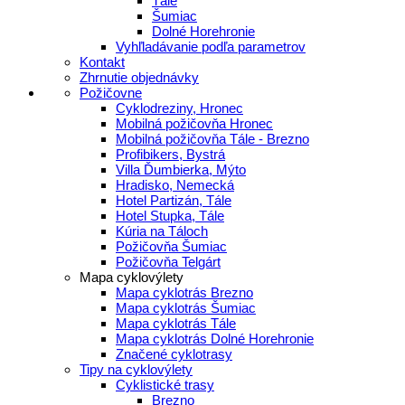
Tále
Šumiac
Dolné Horehronie
Vyhľladávanie podľa parametrov
Kontakt
Zhrnutie objednávky
Požičovne
Cyklodreziny, Hronec
Mobilná požičovňa Hronec
Mobilná požičovňa Tále - Brezno
Profibikers, Bystrá
Villa Ďumbierka, Mýto
Hradisko, Nemecká
Hotel Partizán, Tále
Hotel Stupka, Tále
Kúria na Táloch
Požičovňa Šumiac
Požičovňa Telgárt
Mapa cyklovýlety
Mapa cyklotrás Brezno
Mapa cyklotrás Šumiac
Mapa cyklotrás Tále
Mapa cyklotrás Dolné Horehronie
Značené cyklotrasy
Tipy na cyklovýlety
Cyklistické trasy
Brezno