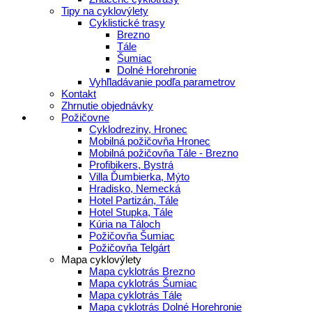
Tipy na cyklovýlety
Cyklistické trasy
Brezno
Tále
Šumiac
Dolné Horehronie
Vyhľladávanie podľa parametrov
Kontakt
Zhrnutie objednávky
Požičovne
Cyklodreziny, Hronec
Mobilná požičovňa Hronec
Mobilná požičovňa Tále - Brezno
Profibikers, Bystrá
Villa Ďumbierka, Mýto
Hradisko, Nemecká
Hotel Partizán, Tále
Hotel Stupka, Tále
Kúria na Táloch
Požičovňa Šumiac
Požičovňa Telgárt
Mapa cyklovýlety
Mapa cyklotrás Brezno
Mapa cyklotrás Šumiac
Mapa cyklotrás Tále
Mapa cyklotrás Dolné Horehronie