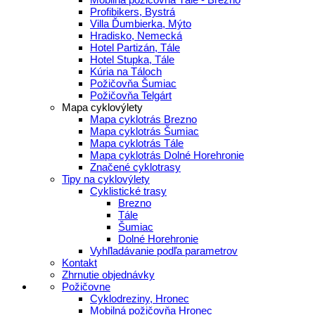
Profibikers, Bystrá
Villa Ďumbierka, Mýto
Hradisko, Nemecká
Hotel Partizán, Tále
Hotel Stupka, Tále
Kúria na Táloch
Požičovňa Šumiac
Požičovňa Telgárt
Mapa cyklovýlety
Mapa cyklotrás Brezno
Mapa cyklotrás Šumiac
Mapa cyklotrás Tále
Mapa cyklotrás Dolné Horehronie
Značené cyklotrasy
Tipy na cyklovýlety
Cyklistické trasy
Brezno
Tále
Šumiac
Dolné Horehronie
Vyhľladávanie podľa parametrov
Kontakt
Zhrnutie objednávky
Požičovne
Cyklodreziny, Hronec
Mobilná požičovňa Hronec