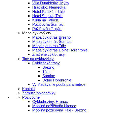
Villa Ďumbierka, Mýto
Hradisko, Nemecká
Hotel Partizán, Tále
Hotel Stupka, Tále
Kúria na Táloch
Požičovňa Šumiac
Požičovňa Telgárt
Mapa cyklovýlety
Mapa cyklotrás Brezno
Mapa cyklotrás Šumiac
Mapa cyklotrás Tále
Mapa cyklotrás Dolné Horehronie
Značené cyklotrasy
Tipy na cyklovýlety
Cyklistické trasy
Brezno
Tále
Šumiac
Dolné Horehronie
Vyhľladávanie podľa parametrov
Kontakt
Zhrnutie objednávky
Požičovne
Cyklodreziny, Hronec
Mobilná požičovňa Hronec
Mobilná požičovňa Tále - Brezno