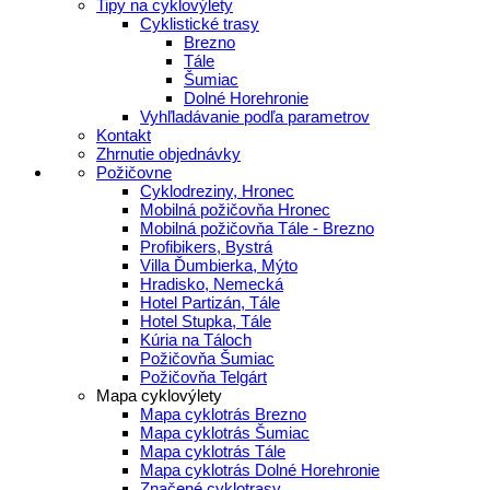
Tipy na cyklovýlety
Cyklistické trasy
Brezno
Tále
Šumiac
Dolné Horehronie
Vyhľladávanie podľa parametrov
Kontakt
Zhrnutie objednávky
Požičovne
Cyklodreziny, Hronec
Mobilná požičovňa Hronec
Mobilná požičovňa Tále - Brezno
Profibikers, Bystrá
Villa Ďumbierka, Mýto
Hradisko, Nemecká
Hotel Partizán, Tále
Hotel Stupka, Tále
Kúria na Táloch
Požičovňa Šumiac
Požičovňa Telgárt
Mapa cyklovýlety
Mapa cyklotrás Brezno
Mapa cyklotrás Šumiac
Mapa cyklotrás Tále
Mapa cyklotrás Dolné Horehronie
Značené cyklotrasy