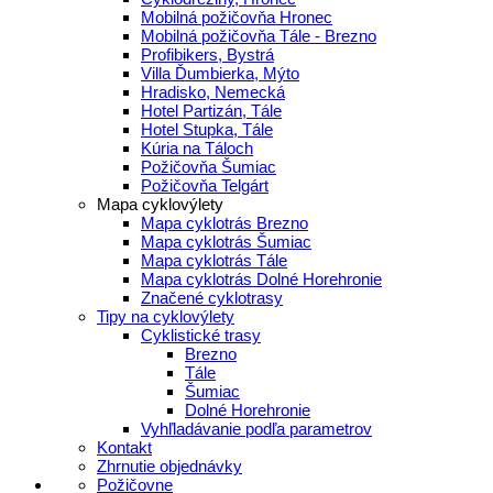
Mobilná požičovňa Hronec
Mobilná požičovňa Tále - Brezno
Profibikers, Bystrá
Villa Ďumbierka, Mýto
Hradisko, Nemecká
Hotel Partizán, Tále
Hotel Stupka, Tále
Kúria na Táloch
Požičovňa Šumiac
Požičovňa Telgárt
Mapa cyklovýlety
Mapa cyklotrás Brezno
Mapa cyklotrás Šumiac
Mapa cyklotrás Tále
Mapa cyklotrás Dolné Horehronie
Značené cyklotrasy
Tipy na cyklovýlety
Cyklistické trasy
Brezno
Tále
Šumiac
Dolné Horehronie
Vyhľladávanie podľa parametrov
Kontakt
Zhrnutie objednávky
Požičovne