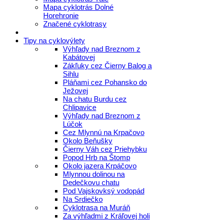
Mapa cyklotrás Dolné
Horehronie
Značené cyklotrasy
Tipy na cyklovýlety
Výhľady nad Breznom z
Kabátovej
Zákľuky cez Čierny Balog a
Sihlu
Pláňami cez Pohansko do
Ježovej
Na chatu Burdu cez
Chlipavice
Výhľady nad Breznom z
Lúčok
Cez Mlynnú na Krpačovo
Okolo Beňušky
Čierny Váh cez Priehybku
Popod Hrb na Štomp
Okolo jazera Krpáčovo
Mlynnou dolinou na
Dedečkovu chatu
Pod Vajskovksý vodopád
Na Srdiečko
Cyklotrasa na Muráň
Za výhľadmi z Kráľovej holi