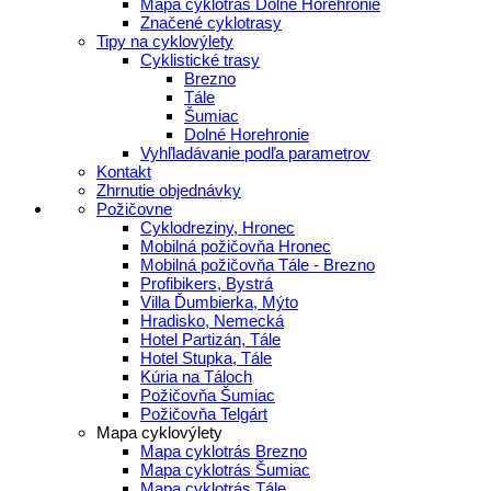
Mapa cyklotrás Dolné Horehronie
Značené cyklotrasy
Tipy na cyklovýlety
Cyklistické trasy
Brezno
Tále
Šumiac
Dolné Horehronie
Vyhľladávanie podľa parametrov
Kontakt
Zhrnutie objednávky
Požičovne
Cyklodreziny, Hronec
Mobilná požičovňa Hronec
Mobilná požičovňa Tále - Brezno
Profibikers, Bystrá
Villa Ďumbierka, Mýto
Hradisko, Nemecká
Hotel Partizán, Tále
Hotel Stupka, Tále
Kúria na Táloch
Požičovňa Šumiac
Požičovňa Telgárt
Mapa cyklovýlety
Mapa cyklotrás Brezno
Mapa cyklotrás Šumiac
Mapa cyklotrás Tále