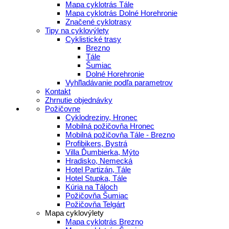
Mapa cyklotrás Tále
Mapa cyklotrás Dolné Horehronie
Značené cyklotrasy
Tipy na cyklovýlety
Cyklistické trasy
Brezno
Tále
Šumiac
Dolné Horehronie
Vyhľladávanie podľa parametrov
Kontakt
Zhrnutie objednávky
Požičovne
Cyklodreziny, Hronec
Mobilná požičovňa Hronec
Mobilná požičovňa Tále - Brezno
Profibikers, Bystrá
Villa Ďumbierka, Mýto
Hradisko, Nemecká
Hotel Partizán, Tále
Hotel Stupka, Tále
Kúria na Táloch
Požičovňa Šumiac
Požičovňa Telgárt
Mapa cyklovýlety
Mapa cyklotrás Brezno