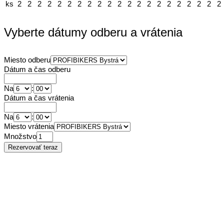
ks
2
2
2
2
2
2
2
2
2
2
2
2
2
2
2
2
2
2
2
2
2
Vyberte dátumy odberu a vrátenia
Miesto odberu
Dátum a čas odberu
Na
:
Dátum a čas vrátenia
Na
:
Miesto vrátenia
Množstvo