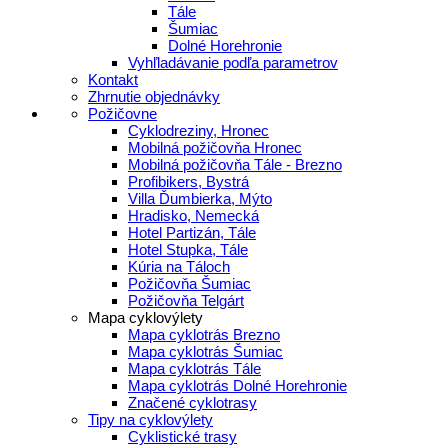
Tále
Šumiac
Dolné Horehronie
Vyhľladávanie podľa parametrov
Kontakt
Zhrnutie objednávky
Požičovne
Cyklodreziny, Hronec
Mobilná požičovňa Hronec
Mobilná požičovňa Tále - Brezno
Profibikers, Bystrá
Villa Ďumbierka, Mýto
Hradisko, Nemecká
Hotel Partizán, Tále
Hotel Stupka, Tále
Kúria na Táloch
Požičovňa Šumiac
Požičovňa Telgárt
Mapa cyklovýlety
Mapa cyklotrás Brezno
Mapa cyklotrás Šumiac
Mapa cyklotrás Tále
Mapa cyklotrás Dolné Horehronie
Značené cyklotrasy
Tipy na cyklovýlety
Cyklistické trasy