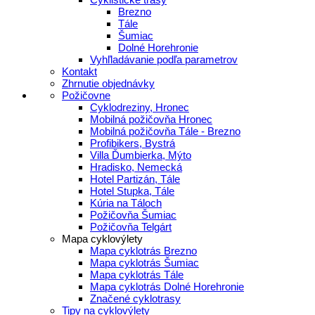
Brezno
Tále
Šumiac
Dolné Horehronie
Vyhľladávanie podľa parametrov
Kontakt
Zhrnutie objednávky
Požičovne
Cyklodreziny, Hronec
Mobilná požičovňa Hronec
Mobilná požičovňa Tále - Brezno
Profibikers, Bystrá
Villa Ďumbierka, Mýto
Hradisko, Nemecká
Hotel Partizán, Tále
Hotel Stupka, Tále
Kúria na Táloch
Požičovňa Šumiac
Požičovňa Telgárt
Mapa cyklovýlety
Mapa cyklotrás Brezno
Mapa cyklotrás Šumiac
Mapa cyklotrás Tále
Mapa cyklotrás Dolné Horehronie
Značené cyklotrasy
Tipy na cyklovýlety