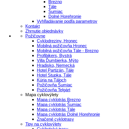
Brezno
Tále
Šumiac
Dolné Horehronie
Vyhľladávanie podľa parametrov
Kontakt
Zhrnutie objednávky
Požičovne
Cyklodreziny, Hronec
Mobilná požičovňa Hronec
Mobilná požičovňa Tále - Brezno
Profibikers, Bystrá
Villa Ďumbierka, Mýto
Hradisko, Nemecká
Hotel Partizán, Tále
Hotel Stupka, Tále
Kúria na Táloch
Požičovňa Šumiac
Požičovňa Telgárt
Mapa cyklovýlety
Mapa cyklotrás Brezno
Mapa cyklotrás Šumiac
Mapa cyklotrás Tále
Mapa cyklotrás Dolné Horehronie
Značené cyklotrasy
Tipy na cyklovýlety
Cyklistické trasy