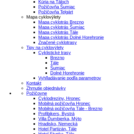
Kúria na Táloch
Požičovňa Šumiac
Požičovňa Telgárt
Mapa cyklovýlety
Mapa cyklotrás Brezno
Mapa cyklotrás Šumiac
Mapa cyklotrás Tále
Mapa cyklotrás Dolné Horehronie
Značené cyklotrasy
Tipy na cyklovýlety
Cyklistické trasy
Brezno
Tále
Šumiac
Dolné Horehronie
Vyhľladávanie podľa parametrov
Kontakt
Zhrnutie objednávky
Požičovne
Cyklodreziny, Hronec
Mobilná požičovňa Hronec
Mobilná požičovňa Tále - Brezno
Profibikers, Bystrá
Villa Ďumbierka, Mýto
Hradisko, Nemecká
Hotel Partizán, Tále
Hotel Stupka, Tále