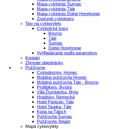
Mapa cyklotrás Šumiac
Mapa cyklotrás Tále
Mapa cyklotrás Dolné Horehronie
Značené cyklotrasy
Tipy na cyklovýlety
Cyklistické trasy
Brezno
Tále
Šumiac
Dolné Horehronie
Vyhľladávanie podľa parametrov
Kontakt
Zhrnutie objednávky
Požičovne
Cyklodreziny, Hronec
Mobilná požičovňa Hronec
Mobilná požičovňa Tále - Brezno
Profibikers, Bystrá
Villa Ďumbierka, Mýto
Hradisko, Nemecká
Hotel Partizán, Tále
Hotel Stupka, Tále
Kúria na Táloch
Požičovňa Šumiac
Požičovňa Telgárt
Mapa cyklovýlety