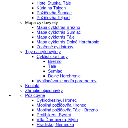
Hotel Stupka, Tále
Kúria na Táloch
Požičovňa Šumiac
Požičovňa Telgárt
Mapa cyklovýlety
Mapa cyklotrás Brezno
Mapa cyklotrás Šumiac
Mapa cyklotrás Tále
Mapa cyklotrás Dolné Horehronie
Značené cyklotrasy
Tipy na cyklovýlety
Cyklistické trasy
Brezno
Tále
Šumiac
Dolné Horehronie
Vyhľladávanie podľa parametrov
Kontakt
Zhrnutie objednávky
Požičovne
Cyklodreziny, Hronec
Mobilná požičovňa Hronec
Mobilná požičovňa Tále - Brezno
Profibikers, Bystrá
Villa Ďumbierka, Mýto
Hradisko, Nemecká