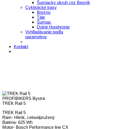
Šumiacky okruh cez Besník
Cyklistické trasy
Brezno
Tále
Šumiac
Dolné Horehronie
Vyhľladávanie podľa
parametrov
Kontakt
PROFIBIKERS Bystrá
TREK Rail 5
TREK Rail 5
Rám- Hliník, celoodpružený
Batéria- 625 Wh
Motor- Bosch Performance line CX