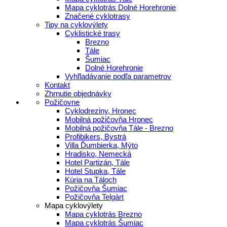
Mapa cyklotrás Dolné Horehronie
Značené cyklotrasy
Tipy na cyklovýlety
Cyklistické trasy
Brezno
Tále
Šumiac
Dolné Horehronie
Vyhľladávanie podľa parametrov
Kontakt
Zhrnutie objednávky
Požičovne
Cyklodreziny, Hronec
Mobilná požičovňa Hronec
Mobilná požičovňa Tále - Brezno
Profibikers, Bystrá
Villa Ďumbierka, Mýto
Hradisko, Nemecká
Hotel Partizán, Tále
Hotel Stupka, Tále
Kúria na Táloch
Požičovňa Šumiac
Požičovňa Telgárt
Mapa cyklovýlety
Mapa cyklotrás Brezno
Mapa cyklotrás Šumiac