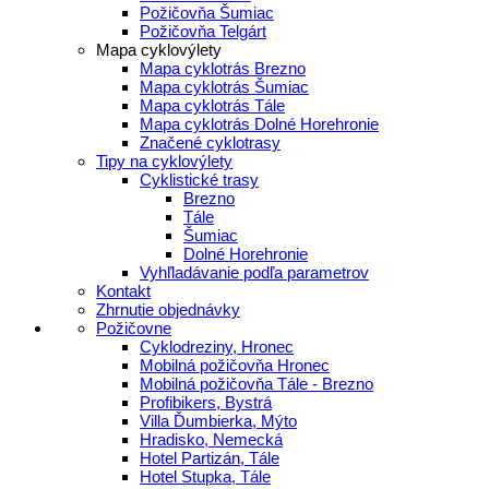
Požičovňa Šumiac
Požičovňa Telgárt
Mapa cyklovýlety
Mapa cyklotrás Brezno
Mapa cyklotrás Šumiac
Mapa cyklotrás Tále
Mapa cyklotrás Dolné Horehronie
Značené cyklotrasy
Tipy na cyklovýlety
Cyklistické trasy
Brezno
Tále
Šumiac
Dolné Horehronie
Vyhľladávanie podľa parametrov
Kontakt
Zhrnutie objednávky
Požičovne
Cyklodreziny, Hronec
Mobilná požičovňa Hronec
Mobilná požičovňa Tále - Brezno
Profibikers, Bystrá
Villa Ďumbierka, Mýto
Hradisko, Nemecká
Hotel Partizán, Tále
Hotel Stupka, Tále