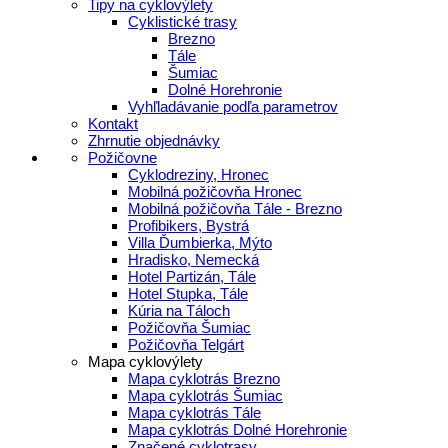
Tipy na cyklovýlety
Cyklistické trasy
Brezno
Tále
Šumiac
Dolné Horehronie
Vyhľladávanie podľa parametrov
Kontakt
Zhrnutie objednávky
Požičovne
Cyklodreziny, Hronec
Mobilná požičovňa Hronec
Mobilná požičovňa Tále - Brezno
Profibikers, Bystrá
Villa Ďumbierka, Mýto
Hradisko, Nemecká
Hotel Partizán, Tále
Hotel Stupka, Tále
Kúria na Táloch
Požičovňa Šumiac
Požičovňa Telgárt
Mapa cyklovýlety
Mapa cyklotrás Brezno
Mapa cyklotrás Šumiac
Mapa cyklotrás Tále
Mapa cyklotrás Dolné Horehronie
Značené cyklotrasy