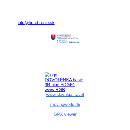
Nám. gen. M.R. Štefánika 3
977 01 Brezno
Telefón:
+421 911 633 119
E-mail:
info@horehronie.sk
Aktivita realizovaná s finančnou podporou
Ministerstva cestovného ruchu
a športu Slovenskej republiky
www.slovakia.travel
Aplikácia na GPX zadarmo
movingworld.de
Aplikácia na GPX zadarmo (Android)
GPX viewer