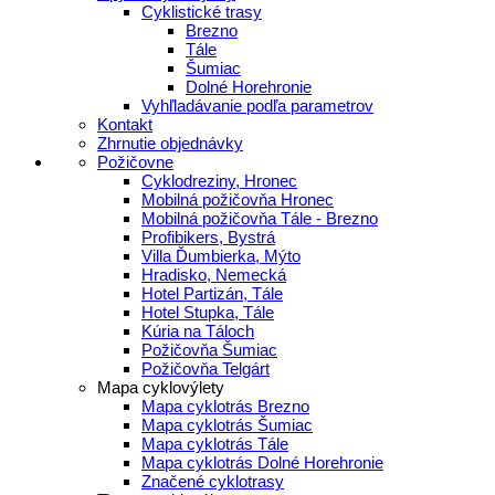
Cyklistické trasy
Brezno
Tále
Šumiac
Dolné Horehronie
Vyhľladávanie podľa parametrov
Kontakt
Zhrnutie objednávky
Požičovne
Cyklodreziny, Hronec
Mobilná požičovňa Hronec
Mobilná požičovňa Tále - Brezno
Profibikers, Bystrá
Villa Ďumbierka, Mýto
Hradisko, Nemecká
Hotel Partizán, Tále
Hotel Stupka, Tále
Kúria na Táloch
Požičovňa Šumiac
Požičovňa Telgárt
Mapa cyklovýlety
Mapa cyklotrás Brezno
Mapa cyklotrás Šumiac
Mapa cyklotrás Tále
Mapa cyklotrás Dolné Horehronie
Značené cyklotrasy