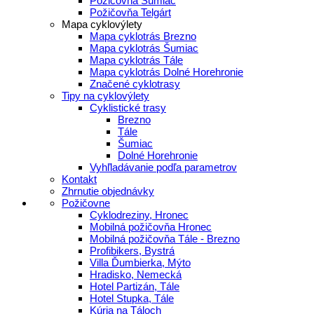
Požičovňa Šumiac
Požičovňa Telgárt
Mapa cyklovýlety
Mapa cyklotrás Brezno
Mapa cyklotrás Šumiac
Mapa cyklotrás Tále
Mapa cyklotrás Dolné Horehronie
Značené cyklotrasy
Tipy na cyklovýlety
Cyklistické trasy
Brezno
Tále
Šumiac
Dolné Horehronie
Vyhľladávanie podľa parametrov
Kontakt
Zhrnutie objednávky
Požičovne
Cyklodreziny, Hronec
Mobilná požičovňa Hronec
Mobilná požičovňa Tále - Brezno
Profibikers, Bystrá
Villa Ďumbierka, Mýto
Hradisko, Nemecká
Hotel Partizán, Tále
Hotel Stupka, Tále
Kúria na Táloch