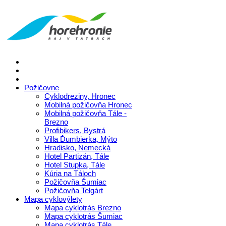
Požičovne
Cyklodreziny, Hronec
Mobilná požičovňa Hronec
Mobilná požičovňa Tále -
Brezno
Profibikers, Bystrá
Villa Ďumbierka, Mýto
Hradisko, Nemecká
Hotel Partizán, Tále
Hotel Stupka, Tále
Kúria na Táloch
Požičovňa Šumiac
Požičovňa Telgárt
Mapa cyklovýlety
Mapa cyklotrás Brezno
Mapa cyklotrás Šumiac
Mapa cyklotrás Tále