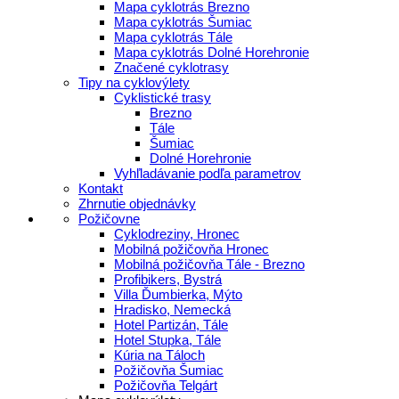
Mapa cyklotrás Brezno
Mapa cyklotrás Šumiac
Mapa cyklotrás Tále
Mapa cyklotrás Dolné Horehronie
Značené cyklotrasy
Tipy na cyklovýlety
Cyklistické trasy
Brezno
Tále
Šumiac
Dolné Horehronie
Vyhľladávanie podľa parametrov
Kontakt
Zhrnutie objednávky
Požičovne
Cyklodreziny, Hronec
Mobilná požičovňa Hronec
Mobilná požičovňa Tále - Brezno
Profibikers, Bystrá
Villa Ďumbierka, Mýto
Hradisko, Nemecká
Hotel Partizán, Tále
Hotel Stupka, Tále
Kúria na Táloch
Požičovňa Šumiac
Požičovňa Telgárt