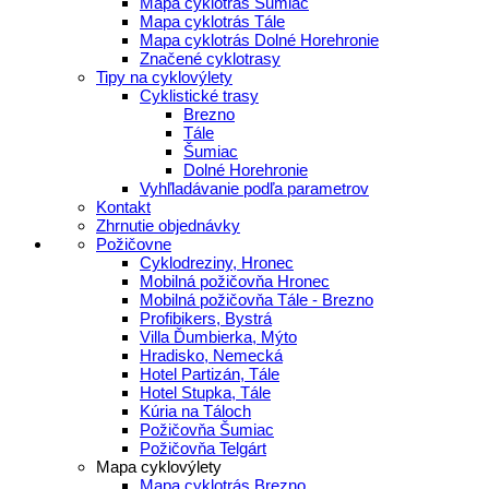
Mapa cyklotrás Šumiac
Mapa cyklotrás Tále
Mapa cyklotrás Dolné Horehronie
Značené cyklotrasy
Tipy na cyklovýlety
Cyklistické trasy
Brezno
Tále
Šumiac
Dolné Horehronie
Vyhľladávanie podľa parametrov
Kontakt
Zhrnutie objednávky
Požičovne
Cyklodreziny, Hronec
Mobilná požičovňa Hronec
Mobilná požičovňa Tále - Brezno
Profibikers, Bystrá
Villa Ďumbierka, Mýto
Hradisko, Nemecká
Hotel Partizán, Tále
Hotel Stupka, Tále
Kúria na Táloch
Požičovňa Šumiac
Požičovňa Telgárt
Mapa cyklovýlety
Mapa cyklotrás Brezno