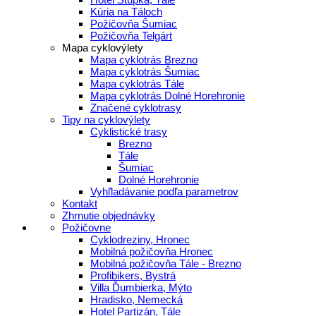
Kúria na Táloch
Požičovňa Šumiac
Požičovňa Telgárt
Mapa cyklovýlety
Mapa cyklotrás Brezno
Mapa cyklotrás Šumiac
Mapa cyklotrás Tále
Mapa cyklotrás Dolné Horehronie
Značené cyklotrasy
Tipy na cyklovýlety
Cyklistické trasy
Brezno
Tále
Šumiac
Dolné Horehronie
Vyhľladávanie podľa parametrov
Kontakt
Zhrnutie objednávky
Požičovne
Cyklodreziny, Hronec
Mobilná požičovňa Hronec
Mobilná požičovňa Tále - Brezno
Profibikers, Bystrá
Villa Ďumbierka, Mýto
Hradisko, Nemecká
Hotel Partizán, Tále