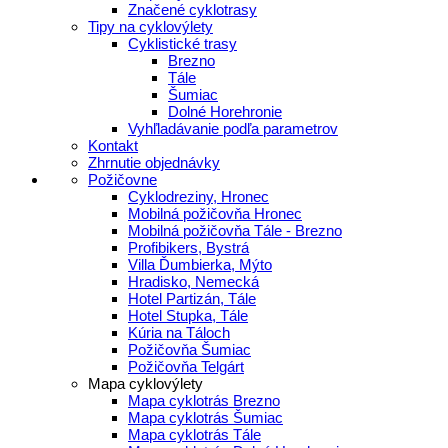
Značené cyklotrasy
Tipy na cyklovýlety
Cyklistické trasy
Brezno
Tále
Šumiac
Dolné Horehronie
Vyhľladávanie podľa parametrov
Kontakt
Zhrnutie objednávky
Požičovne
Cyklodreziny, Hronec
Mobilná požičovňa Hronec
Mobilná požičovňa Tále - Brezno
Profibikers, Bystrá
Villa Ďumbierka, Mýto
Hradisko, Nemecká
Hotel Partizán, Tále
Hotel Stupka, Tále
Kúria na Táloch
Požičovňa Šumiac
Požičovňa Telgárt
Mapa cyklovýlety
Mapa cyklotrás Brezno
Mapa cyklotrás Šumiac
Mapa cyklotrás Tále