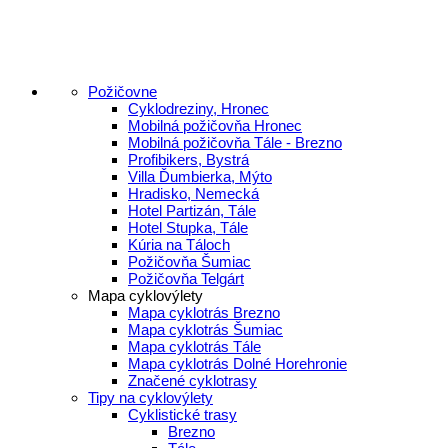
Požičovne
Cyklodreziny, Hronec
Mobilná požičovňa Hronec
Mobilná požičovňa Tále - Brezno
Profibikers, Bystrá
Villa Ďumbierka, Mýto
Hradisko, Nemecká
Hotel Partizán, Tále
Hotel Stupka, Tále
Kúria na Táloch
Požičovňa Šumiac
Požičovňa Telgárt
Mapa cyklovýlety
Mapa cyklotrás Brezno
Mapa cyklotrás Šumiac
Mapa cyklotrás Tále
Mapa cyklotrás Dolné Horehronie
Značené cyklotrasy
Tipy na cyklovýlety
Cyklistické trasy
Brezno