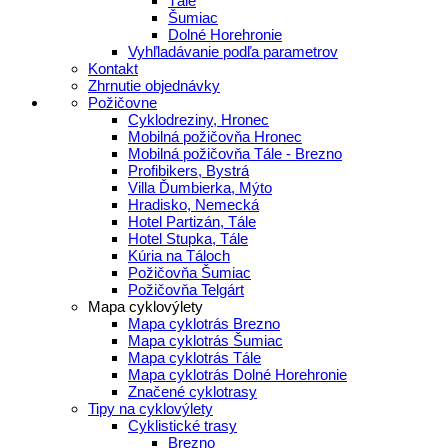
Tále
Šumiac
Dolné Horehronie
Vyhľladávanie podľa parametrov
Kontakt
Zhrnutie objednávky
Požičovne
Cyklodreziny, Hronec
Mobilná požičovňa Hronec
Mobilná požičovňa Tále - Brezno
Profibikers, Bystrá
Villa Ďumbierka, Mýto
Hradisko, Nemecká
Hotel Partizán, Tále
Hotel Stupka, Tále
Kúria na Táloch
Požičovňa Šumiac
Požičovňa Telgárt
Mapa cyklovýlety
Mapa cyklotrás Brezno
Mapa cyklotrás Šumiac
Mapa cyklotrás Tále
Mapa cyklotrás Dolné Horehronie
Značené cyklotrasy
Tipy na cyklovýlety
Cyklistické trasy
Brezno