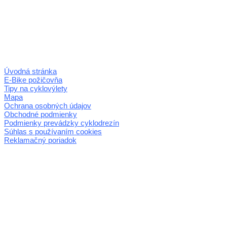
Úvodná stránka
E-Bike požičovňa
Tipy na cyklovýlety
Mapa
Ochrana osobných údajov
Obchodné podmienky
Podmienky prevádzky cyklodrezín
Súhlas s používaním cookies
Reklamačný poriadok
© 2026 horehronie.sk
REGIÓN HOREHRONIE
oblastná organizácia cestovného ruchu
Klaster Horehronie
združenie cestovného ruchu