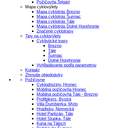
Požičovňa Telgárt
Mapa cyklovýlety
Mapa cyklotrás Brezno
Mapa cyklotrás Šumiac
Mapa cyklotrás Tále
Mapa cyklotrás Dolné Horehronie
Značené cyklotrasy
Tipy na cyklovýlety
Cyklistické trasy
Brezno
Tále
Šumiac
Dolné Horehronie
Vyhľladávanie podľa parametrov
Kontakt
Zhrnutie objednávky
Požičovne
Cyklodreziny, Hronec
Mobilná požičovňa Hronec
Mobilná požičovňa Tále - Brezno
Profibikers, Bystrá
Villa Ďumbierka, Mýto
Hradisko, Nemecká
Hotel Partizán, Tále
Hotel Stupka, Tále
Kúria na Táloch