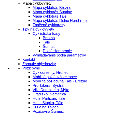
Mapa cyklovýlety
Mapa cyklotrás Brezno
Mapa cyklotrás Šumiac
Mapa cyklotrás Tále
Mapa cyklotrás Dolné Horehronie
Značené cyklotrasy
Tipy na cyklovýlety
Cyklistické trasy
Brezno
Tále
Šumiac
Dolné Horehronie
Vyhľladávanie podľa parametrov
Kontakt
Zhrnutie objednávky
Požičovne
Cyklodreziny, Hronec
Mobilná požičovňa Hronec
Mobilná požičovňa Tále - Brezno
Profibikers, Bystrá
Villa Ďumbierka, Mýto
Hradisko, Nemecká
Hotel Partizán, Tále
Hotel Stupka, Tále
Kúria na Táloch
Požičovňa Šumiac