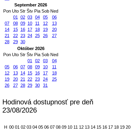
September 2026
Pon
Uto
Str
Štv
Pia
Sob
Ned
01
02
03
04
05
06
07
08
09
10
11
12
13
14
15
16
17
18
19
20
21
22
23
24
25
26
27
28
29
30
Október 2026
Pon
Uto
Str
Štv
Pia
Sob
Ned
01
02
03
04
05
06
07
08
09
10
11
12
13
14
15
16
17
18
19
20
21
22
23
24
25
26
27
28
29
30
31
Hodinová dostupnosť pre deň
23/08/2026
H
00
01
02
03
04
05
06
07
08
09
10
11
12
13
14
15
16
17
18
19
20