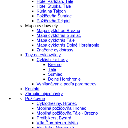
Hotel Partizán, Tále
Hotel Stupka, Tále
Kúria na Táloch
Požičovňa Šumiac
Požičovňa Telgárt
Mapa cyklovýlety
Mapa cyklotrás Brezno
Mapa cyklotrás Šumiac
Mapa cyklotrás Tále
Mapa cyklotrás Dolné Horehronie
Značené cyklotrasy
Tipy na cyklovýlety
Cyklistické trasy
Brezno
Tále
Šumiac
Dolné Horehronie
Vyhľladávanie podľa parametrov
Kontakt
Zhrnutie objednávky
Požičovne
Cyklodreziny, Hronec
Mobilná požičovňa Hronec
Mobilná požičovňa Tále - Brezno
Profibikers, Bystrá
Villa Ďumbierka, Mýto
Hradisko, Nemecká