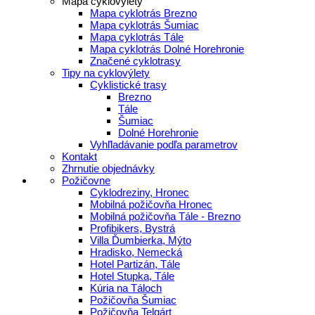
Mapa cyklovýlety
Mapa cyklotrás Brezno
Mapa cyklotrás Šumiac
Mapa cyklotrás Tále
Mapa cyklotrás Dolné Horehronie
Značené cyklotrasy
Tipy na cyklovýlety
Cyklistické trasy
Brezno
Tále
Šumiac
Dolné Horehronie
Vyhľladávanie podľa parametrov
Kontakt
Zhrnutie objednávky
Požičovne
Cyklodreziny, Hronec
Mobilná požičovňa Hronec
Mobilná požičovňa Tále - Brezno
Profibikers, Bystrá
Villa Ďumbierka, Mýto
Hradisko, Nemecká
Hotel Partizán, Tále
Hotel Stupka, Tále
Kúria na Táloch
Požičovňa Šumiac
Požičovňa Telgárt