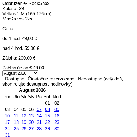
Odpruženie- RockShox
Kolesá- 29
Veľkosť- M (165-176cm)
Množstvo- 2ks
Cena:
do 4 hod. 49,00 €
nad 4 hod. 59,00 €
Záloha: 200,00 €
Začínajúc od
€ 49.00
Dostupné
Čiastočne rezervované
Nedostupné (celý deň,
skontrolujte dostupnosť hodinovky)
August 2026
Pon
Uto
Str
Štv
Pia
Sob
Ned
01
02
03
04
05
06
07
08
09
10
11
12
13
14
15
16
17
18
19
20
21
22
23
24
25
26
27
28
29
30
31