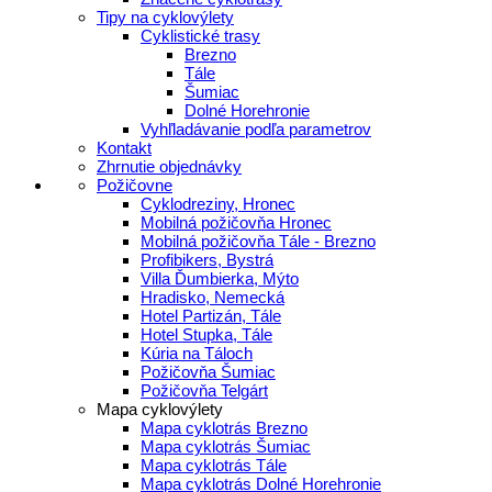
Tipy na cyklovýlety
Cyklistické trasy
Brezno
Tále
Šumiac
Dolné Horehronie
Vyhľladávanie podľa parametrov
Kontakt
Zhrnutie objednávky
Požičovne
Cyklodreziny, Hronec
Mobilná požičovňa Hronec
Mobilná požičovňa Tále - Brezno
Profibikers, Bystrá
Villa Ďumbierka, Mýto
Hradisko, Nemecká
Hotel Partizán, Tále
Hotel Stupka, Tále
Kúria na Táloch
Požičovňa Šumiac
Požičovňa Telgárt
Mapa cyklovýlety
Mapa cyklotrás Brezno
Mapa cyklotrás Šumiac
Mapa cyklotrás Tále
Mapa cyklotrás Dolné Horehronie