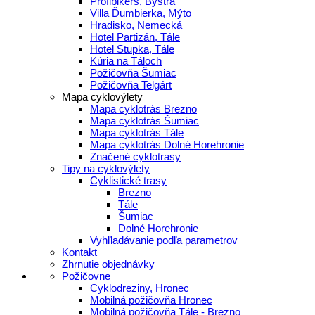
Profibikers, Bystrá
Villa Ďumbierka, Mýto
Hradisko, Nemecká
Hotel Partizán, Tále
Hotel Stupka, Tále
Kúria na Táloch
Požičovňa Šumiac
Požičovňa Telgárt
Mapa cyklovýlety
Mapa cyklotrás Brezno
Mapa cyklotrás Šumiac
Mapa cyklotrás Tále
Mapa cyklotrás Dolné Horehronie
Značené cyklotrasy
Tipy na cyklovýlety
Cyklistické trasy
Brezno
Tále
Šumiac
Dolné Horehronie
Vyhľladávanie podľa parametrov
Kontakt
Zhrnutie objednávky
Požičovne
Cyklodreziny, Hronec
Mobilná požičovňa Hronec
Mobilná požičovňa Tále - Brezno