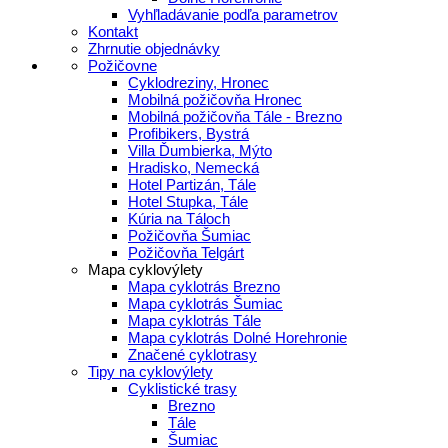
Vyhľladávanie podľa parametrov
Kontakt
Zhrnutie objednávky
Požičovne
Cyklodreziny, Hronec
Mobilná požičovňa Hronec
Mobilná požičovňa Tále - Brezno
Profibikers, Bystrá
Villa Ďumbierka, Mýto
Hradisko, Nemecká
Hotel Partizán, Tále
Hotel Stupka, Tále
Kúria na Táloch
Požičovňa Šumiac
Požičovňa Telgárt
Mapa cyklovýlety
Mapa cyklotrás Brezno
Mapa cyklotrás Šumiac
Mapa cyklotrás Tále
Mapa cyklotrás Dolné Horehronie
Značené cyklotrasy
Tipy na cyklovýlety
Cyklistické trasy
Brezno
Tále
Šumiac