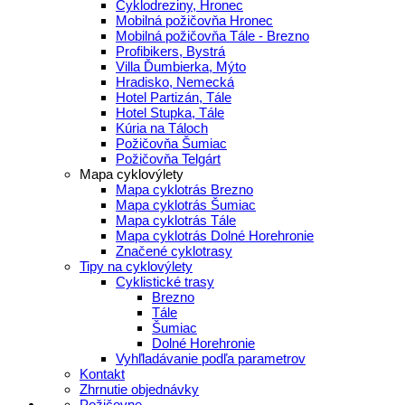
Cyklodreziny, Hronec
Mobilná požičovňa Hronec
Mobilná požičovňa Tále - Brezno
Profibikers, Bystrá
Villa Ďumbierka, Mýto
Hradisko, Nemecká
Hotel Partizán, Tále
Hotel Stupka, Tále
Kúria na Táloch
Požičovňa Šumiac
Požičovňa Telgárt
Mapa cyklovýlety
Mapa cyklotrás Brezno
Mapa cyklotrás Šumiac
Mapa cyklotrás Tále
Mapa cyklotrás Dolné Horehronie
Značené cyklotrasy
Tipy na cyklovýlety
Cyklistické trasy
Brezno
Tále
Šumiac
Dolné Horehronie
Vyhľladávanie podľa parametrov
Kontakt
Zhrnutie objednávky
Požičovne