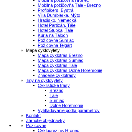
Mobilná požičovňa Hronec
Mobilná požičovňa Tále - Brezno
Profibikers, Bystrá
Villa Ďumbierka, Mýto
Hradisko, Nemecká
Hotel Partizán, Tále
Hotel Stupka, Tále
Kúria na Táloch
Požičovňa Šumiac
Požičovňa Telgárt
Mapa cyklovýlety
Mapa cyklotrás Brezno
Mapa cyklotrás Šumiac
Mapa cyklotrás Tále
Mapa cyklotrás Dolné Horehronie
Značené cyklotrasy
Tipy na cyklovýlety
Cyklistické trasy
Brezno
Tále
Šumiac
Dolné Horehronie
Vyhľladávanie podľa parametrov
Kontakt
Zhrnutie objednávky
Požičovne
Cyklodreziny, Hronec