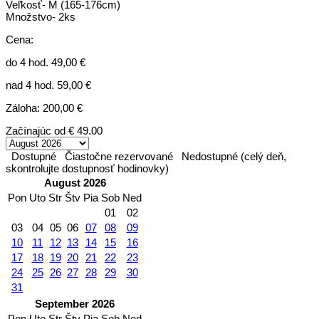
Veľkosť- M (165-176cm)
Množstvo- 2ks
Cena:
do 4 hod. 49,00 €
nad 4 hod. 59,00 €
Záloha: 200,00 €
Začínajúc od
€ 49.00
Dostupné
Čiastočne rezervované
Nedostupné (celý deň,
skontrolujte dostupnosť hodinovky)
August 2026
Pon
Uto
Str
Štv
Pia
Sob
Ned
01
02
03
04
05
06
07
08
09
10
11
12
13
14
15
16
17
18
19
20
21
22
23
24
25
26
27
28
29
30
31
September 2026
Pon
Uto
Str
Štv
Pia
Sob
Ned