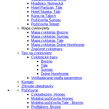
Hradisko, Nemecká
Hotel Partizán, Tále
Hotel Stupka, Tále
Kúria na Táloch
Požičovňa Šumiac
Požičovňa Telgárt
Mapa cyklovýlety
Mapa cyklotrás Brezno
Mapa cyklotrás Šumiac
Mapa cyklotrás Tále
Mapa cyklotrás Dolné Horehronie
Značené cyklotrasy
Tipy na cyklovýlety
Cyklistické trasy
Brezno
Tále
Šumiac
Dolné Horehronie
Vyhľladávanie podľa parametrov
Kontakt
Zhrnutie objednávky
Požičovne
Cyklodreziny, Hronec
Mobilná požičovňa Hronec
Mobilná požičovňa Tále - Brezno
Profibikers, Bystrá