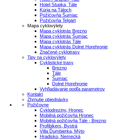
Hotel Stupka, Tále
Kúria na Táloch
Požičovňa Šumiac
Požičovňa Telgárt
Mapa cyklovýlety
Mapa cyklotrás Brezno
Mapa cyklotrás Šumiac
Mapa cyklotrás Tále
Mapa cyklotrás Dolné Horehronie
Značené cyklotrasy
Tipy na cyklovýlety
Cyklistické trasy
Brezno
Tále
Šumiac
Dolné Horehronie
Vyhľladávanie podľa parametrov
Kontakt
Zhrnutie objednávky
Požičovne
Cyklodreziny, Hronec
Mobilná požičovňa Hronec
Mobilná požičovňa Tále - Brezno
Profibikers, Bystrá
Villa Ďumbierka, Mýto
Hradisko, Nemecká