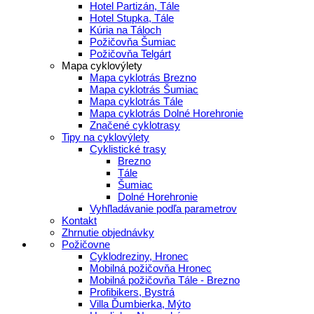
Hotel Partizán, Tále
Hotel Stupka, Tále
Kúria na Táloch
Požičovňa Šumiac
Požičovňa Telgárt
Mapa cyklovýlety
Mapa cyklotrás Brezno
Mapa cyklotrás Šumiac
Mapa cyklotrás Tále
Mapa cyklotrás Dolné Horehronie
Značené cyklotrasy
Tipy na cyklovýlety
Cyklistické trasy
Brezno
Tále
Šumiac
Dolné Horehronie
Vyhľladávanie podľa parametrov
Kontakt
Zhrnutie objednávky
Požičovne
Cyklodreziny, Hronec
Mobilná požičovňa Hronec
Mobilná požičovňa Tále - Brezno
Profibikers, Bystrá
Villa Ďumbierka, Mýto