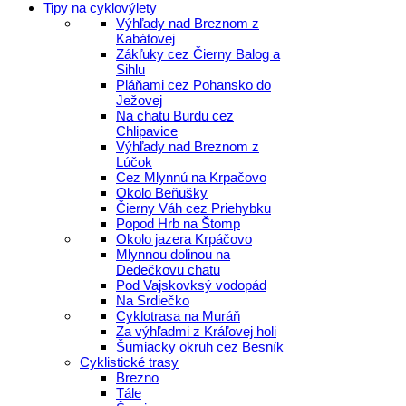
Tipy na cyklovýlety
Výhľady nad Breznom z
Kabátovej
Zákľuky cez Čierny Balog a
Sihlu
Pláňami cez Pohansko do
Ježovej
Na chatu Burdu cez
Chlipavice
Výhľady nad Breznom z
Lúčok
Cez Mlynnú na Krpačovo
Okolo Beňušky
Čierny Váh cez Priehybku
Popod Hrb na Štomp
Okolo jazera Krpáčovo
Mlynnou dolinou na
Dedečkovu chatu
Pod Vajskovksý vodopád
Na Srdiečko
Cyklotrasa na Muráň
Za výhľadmi z Kráľovej holi
Šumiacky okruh cez Besník
Cyklistické trasy
Brezno
Tále