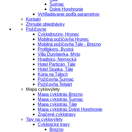
Šumiac
Dolné Horehronie
Vyhľladávanie podľa parametrov
Kontakt
Zhrnutie objednávky
Požičovne
Cyklodreziny, Hronec
Mobilná požičovňa Hronec
Mobilná požičovňa Tále - Brezno
Profibikers, Bystrá
Villa Ďumbierka, Mýto
Hradisko, Nemecká
Hotel Partizán, Tále
Hotel Stupka, Tále
Kúria na Táloch
Požičovňa Šumiac
Požičovňa Telgárt
Mapa cyklovýlety
Mapa cyklotrás Brezno
Mapa cyklotrás Šumiac
Mapa cyklotrás Tále
Mapa cyklotrás Dolné Horehronie
Značené cyklotrasy
Tipy na cyklovýlety
Cyklistické trasy
Brezno