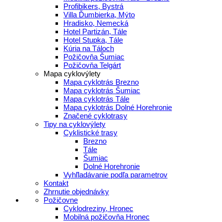
Profibikers, Bystrá
Villa Ďumbierka, Mýto
Hradisko, Nemecká
Hotel Partizán, Tále
Hotel Stupka, Tále
Kúria na Táloch
Požičovňa Šumiac
Požičovňa Telgárt
Mapa cyklovýlety
Mapa cyklotrás Brezno
Mapa cyklotrás Šumiac
Mapa cyklotrás Tále
Mapa cyklotrás Dolné Horehronie
Značené cyklotrasy
Tipy na cyklovýlety
Cyklistické trasy
Brezno
Tále
Šumiac
Dolné Horehronie
Vyhľladávanie podľa parametrov
Kontakt
Zhrnutie objednávky
Požičovne
Cyklodreziny, Hronec
Mobilná požičovňa Hronec