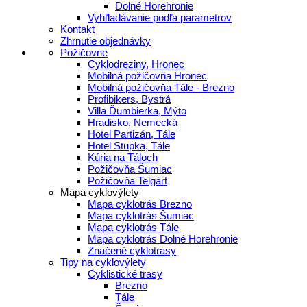
Dolné Horehronie
Vyhľladávanie podľa parametrov
Kontakt
Zhrnutie objednávky
Požičovne
Cyklodreziny, Hronec
Mobilná požičovňa Hronec
Mobilná požičovňa Tále - Brezno
Profibikers, Bystrá
Villa Ďumbierka, Mýto
Hradisko, Nemecká
Hotel Partizán, Tále
Hotel Stupka, Tále
Kúria na Táloch
Požičovňa Šumiac
Požičovňa Telgárt
Mapa cyklovýlety
Mapa cyklotrás Brezno
Mapa cyklotrás Šumiac
Mapa cyklotrás Tále
Mapa cyklotrás Dolné Horehronie
Značené cyklotrasy
Tipy na cyklovýlety
Cyklistické trasy
Brezno
Tále