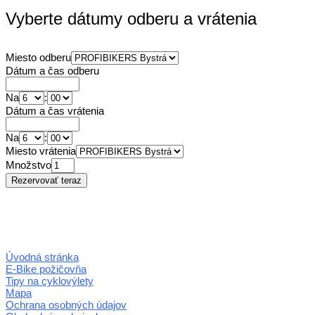
Vyberte dátumy odberu a vrátenia
Miesto odberu
Dátum a čas odberu
Na
:
Dátum a čas vrátenia
Na
:
Miesto vrátenia
Množstvo
Úvodná stránka
E-Bike požičovňa
Tipy na cyklovýlety
Mapa
Ochrana osobných údajov