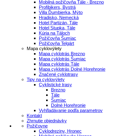
Mobilná požičovňa Tále - Brezno
Profibikers, Bystrá
Villa Ďumbierka, Mýto
Hradisko, Nemecká
Hotel Partizán, Tále
Hotel Stupka, Tále
Kúria na Táloch
Požičovňa Šumiac
Požičovňa Telgárt
Mapa cyklovýlety
Mapa cyklotrás Brezno
Mapa cyklotrás Šumiac
Mapa cyklotrás Tále
Mapa cyklotrás Dolné Horehronie
Značené cyklotrasy
Tipy na cyklovýlety
Cyklistické trasy
Brezno
Tále
Šumiac
Dolné Horehronie
Vyhľladávanie podľa parametrov
Kontakt
Zhrnutie objednávky
Požičovne
Cyklodreziny, Hronec