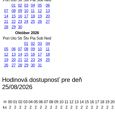
01
02
03
04
05
06
07
08
09
10
11
12
13
14
15
16
17
18
19
20
21
22
23
24
25
26
27
28
29
30
Október 2026
Pon
Uto
Str
Štv
Pia
Sob
Ned
01
02
03
04
05
06
07
08
09
10
11
12
13
14
15
16
17
18
19
20
21
22
23
24
25
26
27
28
29
30
31
Hodinová dostupnosť pre deň
25/08/2026
H
00
01
02
03
04
05
06
07
08
09
10
11
12
13
14
15
16
17
18
19
20
ks
2
2
2
2
2
2
2
2
2
2
2
2
2
2
2
2
2
2
2
2
2