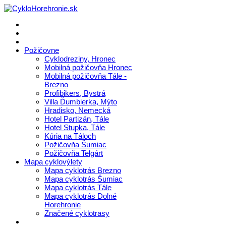
Požičovne
Cyklodreziny, Hronec
Mobilná požičovňa Hronec
Mobilná požičovňa Tále -
Brezno
Profibikers, Bystrá
Villa Ďumbierka, Mýto
Hradisko, Nemecká
Hotel Partizán, Tále
Hotel Stupka, Tále
Kúria na Táloch
Požičovňa Šumiac
Požičovňa Telgárt
Mapa cyklovýlety
Mapa cyklotrás Brezno
Mapa cyklotrás Šumiac
Mapa cyklotrás Tále
Mapa cyklotrás Dolné
Horehronie
Značené cyklotrasy