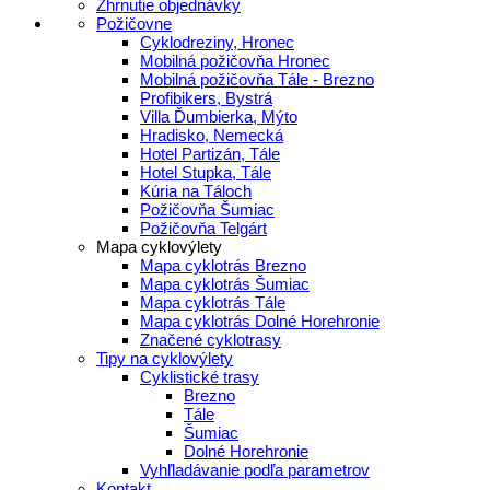
Zhrnutie objednávky
Požičovne
Cyklodreziny, Hronec
Mobilná požičovňa Hronec
Mobilná požičovňa Tále - Brezno
Profibikers, Bystrá
Villa Ďumbierka, Mýto
Hradisko, Nemecká
Hotel Partizán, Tále
Hotel Stupka, Tále
Kúria na Táloch
Požičovňa Šumiac
Požičovňa Telgárt
Mapa cyklovýlety
Mapa cyklotrás Brezno
Mapa cyklotrás Šumiac
Mapa cyklotrás Tále
Mapa cyklotrás Dolné Horehronie
Značené cyklotrasy
Tipy na cyklovýlety
Cyklistické trasy
Brezno
Tále
Šumiac
Dolné Horehronie
Vyhľladávanie podľa parametrov
Kontakt