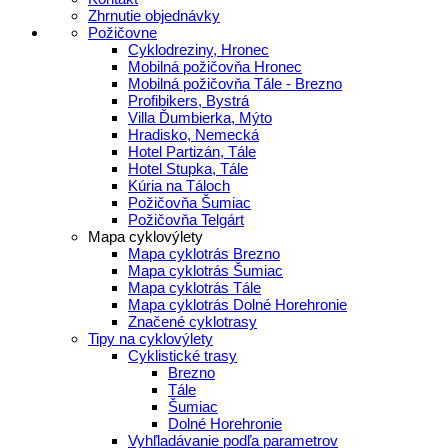
Zhrnutie objednávky
Požičovne
Cyklodreziny, Hronec
Mobilná požičovňa Hronec
Mobilná požičovňa Tále - Brezno
Profibikers, Bystrá
Villa Ďumbierka, Mýto
Hradisko, Nemecká
Hotel Partizán, Tále
Hotel Stupka, Tále
Kúria na Táloch
Požičovňa Šumiac
Požičovňa Telgárt
Mapa cyklovýlety
Mapa cyklotrás Brezno
Mapa cyklotrás Šumiac
Mapa cyklotrás Tále
Mapa cyklotrás Dolné Horehronie
Značené cyklotrasy
Tipy na cyklovýlety
Cyklistické trasy
Brezno
Tále
Šumiac
Dolné Horehronie
Vyhľladávanie podľa parametrov