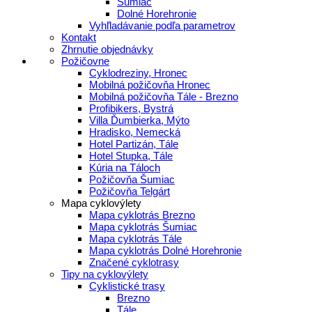
Šumiac
Dolné Horehronie
Vyhľladávanie podľa parametrov
Kontakt
Zhrnutie objednávky
Požičovne
Cyklodreziny, Hronec
Mobilná požičovňa Hronec
Mobilná požičovňa Tále - Brezno
Profibikers, Bystrá
Villa Ďumbierka, Mýto
Hradisko, Nemecká
Hotel Partizán, Tále
Hotel Stupka, Tále
Kúria na Táloch
Požičovňa Šumiac
Požičovňa Telgárt
Mapa cyklovýlety
Mapa cyklotrás Brezno
Mapa cyklotrás Šumiac
Mapa cyklotrás Tále
Mapa cyklotrás Dolné Horehronie
Značené cyklotrasy
Tipy na cyklovýlety
Cyklistické trasy
Brezno
Tále