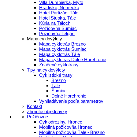
Villa Ďumbierka, Mýto
Hradisko, Nemecká
Hotel Partizán, Tále
Hotel Stupka, Tále
Kúria na Táloch
Požičovňa Šumiac
Požičovňa Telgárt
Mapa cyklovýlety
Mapa cyklotrás Brezno
Mapa cyklotrás Šumiac
Mapa cyklotrás Tále
Mapa cyklotrás Dolné Horehronie
Značené cyklotrasy
Tipy na cyklovýlety
Cyklistické trasy
Brezno
Tále
Šumiac
Dolné Horehronie
Vyhľladávanie podľa parametrov
Kontakt
Zhrnutie objednávky
Požičovne
Cyklodreziny, Hronec
Mobilná požičovňa Hronec
Mobilná požičovňa Tále - Brezno