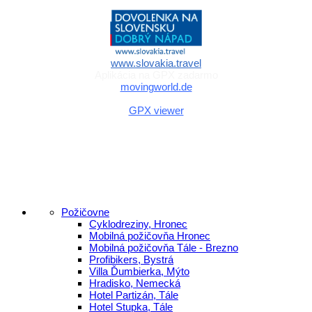
www.slovakia.travel
Aplikácia na GPX zadarmo
movingworld.de
Aplikácia na GPX zadarmo (Android)
GPX viewer
Požičovne
Cyklodreziny, Hronec
Mobilná požičovňa Hronec
Mobilná požičovňa Tále - Brezno
Profibikers, Bystrá
Villa Ďumbierka, Mýto
Hradisko, Nemecká
Hotel Partizán, Tále
Hotel Stupka, Tále