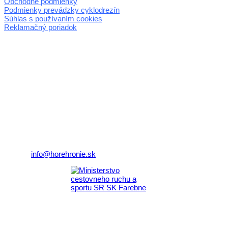
Obchodné podmienky
Podmienky prevádzky cyklodrezín
Súhlas s používaním cookies
Reklamačný poriadok
© 2026 horehronie.sk
REGIÓN HOREHRONIE
oblastná organizácia cestovného ruchu
Klaster Horehronie
združenie cestovného ruchu
Nám. gen. M.R. Štefánika 3
977 01 Brezno
Telefón:
+421 911 633 119
E-mail:
info@horehronie.sk
Aktivita realizovaná s finančnou podporou
Ministerstva cestovného ruchu
a športu Slovenskej republiky