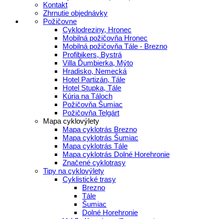
Kontakt
Zhrnutie objednávky
Požičovne
Cyklodreziny, Hronec
Mobilná požičovňa Hronec
Mobilná požičovňa Tále - Brezno
Profibikers, Bystrá
Villa Ďumbierka, Mýto
Hradisko, Nemecká
Hotel Partizán, Tále
Hotel Stupka, Tále
Kúria na Táloch
Požičovňa Šumiac
Požičovňa Telgárt
Mapa cyklovýlety
Mapa cyklotrás Brezno
Mapa cyklotrás Šumiac
Mapa cyklotrás Tále
Mapa cyklotrás Dolné Horehronie
Značené cyklotrasy
Tipy na cyklovýlety
Cyklistické trasy
Brezno
Tále
Šumiac
Dolné Horehronie