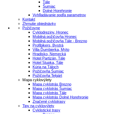
Tále
Šumiac
Dolné Horehronie
Vyhľladávanie podľa parametrov
Kontakt
Zhrnutie objednávky
Požičovne
Cyklodreziny, Hronec
Mobilná požičovňa Hronec
Mobilná požičovňa Tále - Brezno
Profibikers, Bystrá
Villa Ďumbierka, Mýto
Hradisko, Nemecká
Hotel Partizán, Tále
Hotel Stupka, Tále
Kúria na Táloch
Požičovňa Šumiac
Požičovňa Telgárt
Mapa cyklovýlety
Mapa cyklotrás Brezno
Mapa cyklotrás Šumiac
Mapa cyklotrás Tále
Mapa cyklotrás Dolné Horehronie
Značené cyklotrasy
Tipy na cyklovýlety
Cyklistické trasy