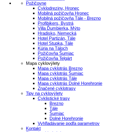
Požičovne
Cyklodreziny, Hronec
Mobilná požičovňa Hronec
Mobilná požičovňa Tále - Brezno
Profibikers, Bystrá
Villa Ďumbierka, Mýto
Hradisko, Nemecká
Hotel Partizán, Tále
Hotel Stupka, Tále
Kúria na Táloch
Požičovňa Šumiac
Požičovňa Telgárt
Mapa cyklovýlety
Mapa cyklotrás Brezno
Mapa cyklotrás Šumiac
Mapa cyklotrás Tále
Mapa cyklotrás Dolné Horehronie
Značené cyklotrasy
Tipy na cyklovýlety
Cyklistické trasy
Brezno
Tále
Šumiac
Dolné Horehronie
Vyhľladávanie podľa parametrov
Kontakt