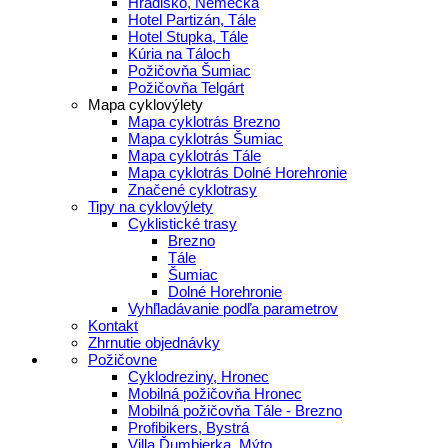
Hradisko, Nemecká
Hotel Partizán, Tále
Hotel Stupka, Tále
Kúria na Táloch
Požičovňa Šumiac
Požičovňa Telgárt
Mapa cyklovýlety
Mapa cyklotrás Brezno
Mapa cyklotrás Šumiac
Mapa cyklotrás Tále
Mapa cyklotrás Dolné Horehronie
Značené cyklotrasy
Tipy na cyklovýlety
Cyklistické trasy
Brezno
Tále
Šumiac
Dolné Horehronie
Vyhľladávanie podľa parametrov
Kontakt
Zhrnutie objednávky
Požičovne
Cyklodreziny, Hronec
Mobilná požičovňa Hronec
Mobilná požičovňa Tále - Brezno
Profibikers, Bystrá
Villa Ďumbierka, Mýto