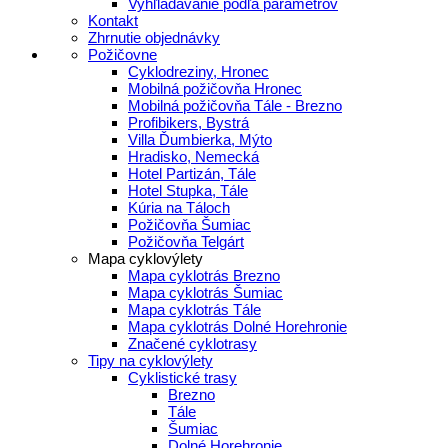
Vyhľladávanie podľa parametrov
Kontakt
Zhrnutie objednávky
Požičovne
Cyklodreziny, Hronec
Mobilná požičovňa Hronec
Mobilná požičovňa Tále - Brezno
Profibikers, Bystrá
Villa Ďumbierka, Mýto
Hradisko, Nemecká
Hotel Partizán, Tále
Hotel Stupka, Tále
Kúria na Táloch
Požičovňa Šumiac
Požičovňa Telgárt
Mapa cyklovýlety
Mapa cyklotrás Brezno
Mapa cyklotrás Šumiac
Mapa cyklotrás Tále
Mapa cyklotrás Dolné Horehronie
Značené cyklotrasy
Tipy na cyklovýlety
Cyklistické trasy
Brezno
Tále
Šumiac
Dolné Horehronie