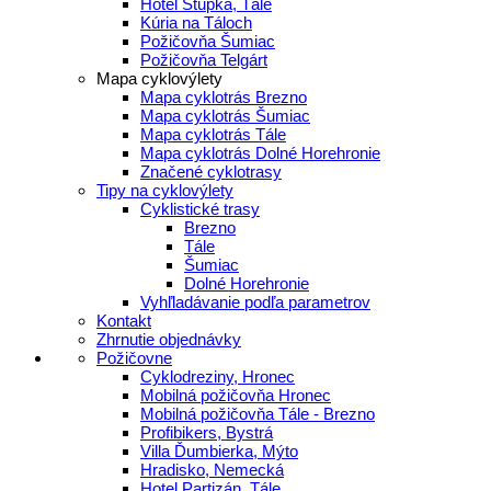
Hotel Stupka, Tále
Kúria na Táloch
Požičovňa Šumiac
Požičovňa Telgárt
Mapa cyklovýlety
Mapa cyklotrás Brezno
Mapa cyklotrás Šumiac
Mapa cyklotrás Tále
Mapa cyklotrás Dolné Horehronie
Značené cyklotrasy
Tipy na cyklovýlety
Cyklistické trasy
Brezno
Tále
Šumiac
Dolné Horehronie
Vyhľladávanie podľa parametrov
Kontakt
Zhrnutie objednávky
Požičovne
Cyklodreziny, Hronec
Mobilná požičovňa Hronec
Mobilná požičovňa Tále - Brezno
Profibikers, Bystrá
Villa Ďumbierka, Mýto
Hradisko, Nemecká
Hotel Partizán, Tále