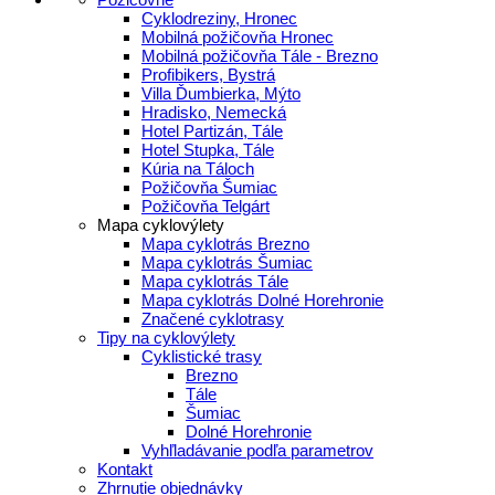
Cyklodreziny, Hronec
Mobilná požičovňa Hronec
Mobilná požičovňa Tále - Brezno
Profibikers, Bystrá
Villa Ďumbierka, Mýto
Hradisko, Nemecká
Hotel Partizán, Tále
Hotel Stupka, Tále
Kúria na Táloch
Požičovňa Šumiac
Požičovňa Telgárt
Mapa cyklovýlety
Mapa cyklotrás Brezno
Mapa cyklotrás Šumiac
Mapa cyklotrás Tále
Mapa cyklotrás Dolné Horehronie
Značené cyklotrasy
Tipy na cyklovýlety
Cyklistické trasy
Brezno
Tále
Šumiac
Dolné Horehronie
Vyhľladávanie podľa parametrov
Kontakt
Zhrnutie objednávky