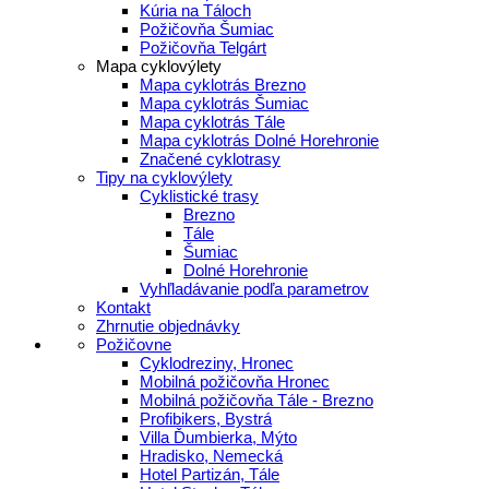
Kúria na Táloch
Požičovňa Šumiac
Požičovňa Telgárt
Mapa cyklovýlety
Mapa cyklotrás Brezno
Mapa cyklotrás Šumiac
Mapa cyklotrás Tále
Mapa cyklotrás Dolné Horehronie
Značené cyklotrasy
Tipy na cyklovýlety
Cyklistické trasy
Brezno
Tále
Šumiac
Dolné Horehronie
Vyhľladávanie podľa parametrov
Kontakt
Zhrnutie objednávky
Požičovne
Cyklodreziny, Hronec
Mobilná požičovňa Hronec
Mobilná požičovňa Tále - Brezno
Profibikers, Bystrá
Villa Ďumbierka, Mýto
Hradisko, Nemecká
Hotel Partizán, Tále