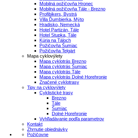
Mobilná požičovňa Hronec
Mobilná požičovňa Tále - Brezno
Profibikers, Bystrá
Villa Ďumbierka, Mýto
Hradisko, Nemecká
Hotel Partizán, Tále
Hotel Stupka, Tále
Kúria na Táloch
Požičovňa Šumiac
Požičovňa Telgárt
Mapa cyklovýlety
Mapa cyklotrás Brezno
Mapa cyklotrás Šumiac
Mapa cyklotrás Tále
Mapa cyklotrás Dolné Horehronie
Značené cyklotrasy
Tipy na cyklovýlety
Cyklistické trasy
Brezno
Tále
Šumiac
Dolné Horehronie
Vyhľladávanie podľa parametrov
Kontakt
Zhrnutie objednávky
Požičovne