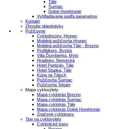
Tále
Šumiac
Dolné Horehronie
Vyhľladávanie podľa parametrov
Kontakt
Zhrnutie objednávky
Požičovne
Cyklodreziny, Hronec
Mobilná požičovňa Hronec
Mobilná požičovňa Tále - Brezno
Profibikers, Bystrá
Villa Ďumbierka, Mýto
Hradisko, Nemecká
Hotel Partizán, Tále
Hotel Stupka, Tále
Kúria na Táloch
Požičovňa Šumiac
Požičovňa Telgárt
Mapa cyklovýlety
Mapa cyklotrás Brezno
Mapa cyklotrás Šumiac
Mapa cyklotrás Tále
Mapa cyklotrás Dolné Horehronie
Značené cyklotrasy
Tipy na cyklovýlety
Cyklistické trasy
Brezno