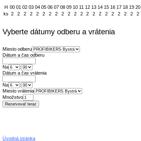
H
00
01
02
03
04
05
06
07
08
09
10
11
12
13
14
15
16
17
18
19
20
ks
2
2
2
2
2
2
2
2
2
2
2
2
2
2
2
2
2
2
2
2
2
Vyberte dátumy odberu a vrátenia
Miesto odberu
Dátum a čas odberu
Na
:
Dátum a čas vrátenia
Na
:
Miesto vrátenia
Množstvo
Úvodná stránka