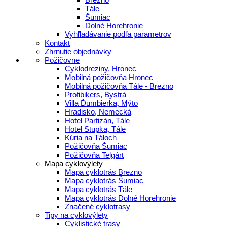
Tále
Šumiac
Dolné Horehronie
Vyhľladávanie podľa parametrov
Kontakt
Zhrnutie objednávky
Požičovne
Cyklodreziny, Hronec
Mobilná požičovňa Hronec
Mobilná požičovňa Tále - Brezno
Profibikers, Bystrá
Villa Ďumbierka, Mýto
Hradisko, Nemecká
Hotel Partizán, Tále
Hotel Stupka, Tále
Kúria na Táloch
Požičovňa Šumiac
Požičovňa Telgárt
Mapa cyklovýlety
Mapa cyklotrás Brezno
Mapa cyklotrás Šumiac
Mapa cyklotrás Tále
Mapa cyklotrás Dolné Horehronie
Značené cyklotrasy
Tipy na cyklovýlety
Cyklistické trasy