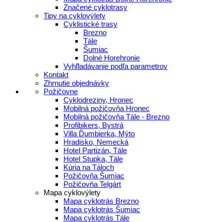
Značené cyklotrasy
Tipy na cyklovýlety
Cyklistické trasy
Brezno
Tále
Šumiac
Dolné Horehronie
Vyhľladávanie podľa parametrov
Kontakt
Zhrnutie objednávky
Požičovne
Cyklodreziny, Hronec
Mobilná požičovňa Hronec
Mobilná požičovňa Tále - Brezno
Profibikers, Bystrá
Villa Ďumbierka, Mýto
Hradisko, Nemecká
Hotel Partizán, Tále
Hotel Stupka, Tále
Kúria na Táloch
Požičovňa Šumiac
Požičovňa Telgárt
Mapa cyklovýlety
Mapa cyklotrás Brezno
Mapa cyklotrás Šumiac
Mapa cyklotrás Tále