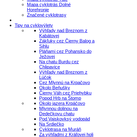
Mapa cyklotrás Dolné
Horehronie
Značené cyklotrasy
Tipy na cyklovýlety
Výhľady nad Breznom z
Kabátovej
Zákľuky cez Čierny Balog a
Sihlu
Pláňami cez Pohansko do
Ježovej
Na chatu Burdu cez
Chlipavice
Výhľady nad Breznom z
Lúčok
Cez Mlynnú na Krpačovo
Okolo Beňušky
Čierny Váh cez Priehybku
Popod Hrb na Štomp
Okolo jazera Krpáčovo
Mlynnou dolinou na
Dedečkovu chatu
Pod Vajskovksý vodopád
Na Srdiečko
Cyklotrasa na Muráň
Za výhľadmi z Kráľovej holi