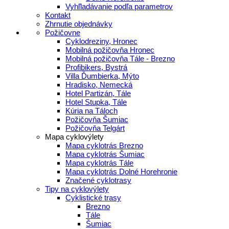
Vyhľladávanie podľa parametrov
Kontakt
Zhrnutie objednávky
Požičovne
Cyklodreziny, Hronec
Mobilná požičovňa Hronec
Mobilná požičovňa Tále - Brezno
Profibikers, Bystrá
Villa Ďumbierka, Mýto
Hradisko, Nemecká
Hotel Partizán, Tále
Hotel Stupka, Tále
Kúria na Táloch
Požičovňa Šumiac
Požičovňa Telgárt
Mapa cyklovýlety
Mapa cyklotrás Brezno
Mapa cyklotrás Šumiac
Mapa cyklotrás Tále
Mapa cyklotrás Dolné Horehronie
Značené cyklotrasy
Tipy na cyklovýlety
Cyklistické trasy
Brezno
Tále
Šumiac