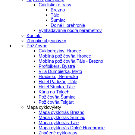
Cyklistické trasy
Brezno
Tále
Šumiac
Dolné Horehronie
Vyhľladávanie podľa parametrov
Kontakt
Zhrnutie objednávky
Požičovne
Cyklodreziny, Hronec
Mobilná požičovňa Hronec
Mobilná požičovňa Tále - Brezno
Profibikers, Bystrá
Villa Ďumbierka, Mýto
Hradisko, Nemecká
Hotel Partizán, Tále
Hotel Stupka, Tále
Kúria na Táloch
Požičovňa Šumiac
Požičovňa Telgárt
Mapa cyklovýlety
Mapa cyklotrás Brezno
Mapa cyklotrás Šumiac
Mapa cyklotrás Tále
Mapa cyklotrás Dolné Horehronie
Značené cyklotrasy