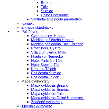
Brezno
Tále
Šumiac
Dolné Horehronie
Vyhľladávanie podľa parametrov
Kontakt
Zhrnutie objednávky
Požičovne
Cyklodreziny, Hronec
Mobilná požičovňa Hronec
Mobilná požičovňa Tále - Brezno
Profibikers, Bystrá
Villa Ďumbierka, Mýto
Hradisko, Nemecká
Hotel Partizán, Tále
Hotel Stupka, Tále
Kúria na Táloch
Požičovňa Šumiac
Požičovňa Telgárt
Mapa cyklovýlety
Mapa cyklotrás Brezno
Mapa cyklotrás Šumiac
Mapa cyklotrás Tále
Mapa cyklotrás Dolné Horehronie
Značené cyklotrasy
Tipy na cyklovýlety