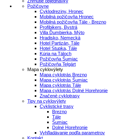
Zhrnutie objednávky
Požičovne
Cyklodreziny, Hronec
Mobilná požičovňa Hronec
Mobilná požičovňa Tále - Brezno
Profibikers, Bystrá
Villa Ďumbierka, Mýto
Hradisko, Nemecká
Hotel Partizán, Tále
Hotel Stupka, Tále
Kúria na Táloch
Požičovňa Šumiac
Požičovňa Telgárt
Mapa cyklovýlety
Mapa cyklotrás Brezno
Mapa cyklotrás Šumiac
Mapa cyklotrás Tále
Mapa cyklotrás Dolné Horehronie
Značené cyklotrasy
Tipy na cyklovýlety
Cyklistické trasy
Brezno
Tále
Šumiac
Dolné Horehronie
Vyhľladávanie podľa parametrov
Kontakt