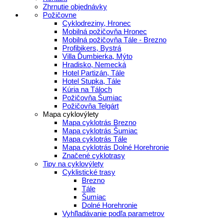
Zhrnutie objednávky
Požičovne
Cyklodreziny, Hronec
Mobilná požičovňa Hronec
Mobilná požičovňa Tále - Brezno
Profibikers, Bystrá
Villa Ďumbierka, Mýto
Hradisko, Nemecká
Hotel Partizán, Tále
Hotel Stupka, Tále
Kúria na Táloch
Požičovňa Šumiac
Požičovňa Telgárt
Mapa cyklovýlety
Mapa cyklotrás Brezno
Mapa cyklotrás Šumiac
Mapa cyklotrás Tále
Mapa cyklotrás Dolné Horehronie
Značené cyklotrasy
Tipy na cyklovýlety
Cyklistické trasy
Brezno
Tále
Šumiac
Dolné Horehronie
Vyhľladávanie podľa parametrov