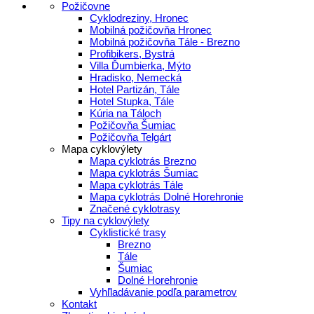
Požičovne
Cyklodreziny, Hronec
Mobilná požičovňa Hronec
Mobilná požičovňa Tále - Brezno
Profibikers, Bystrá
Villa Ďumbierka, Mýto
Hradisko, Nemecká
Hotel Partizán, Tále
Hotel Stupka, Tále
Kúria na Táloch
Požičovňa Šumiac
Požičovňa Telgárt
Mapa cyklovýlety
Mapa cyklotrás Brezno
Mapa cyklotrás Šumiac
Mapa cyklotrás Tále
Mapa cyklotrás Dolné Horehronie
Značené cyklotrasy
Tipy na cyklovýlety
Cyklistické trasy
Brezno
Tále
Šumiac
Dolné Horehronie
Vyhľladávanie podľa parametrov
Kontakt