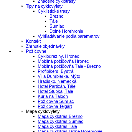
Značené cyklotrasy
Tipy na cyklovýlety
Cyklistické trasy
Brezno
Tále
Šumiac
Dolné Horehronie
Vyhľladávanie podľa parametrov
Kontakt
Zhrnutie objednávky
Požičovne
Cyklodreziny, Hronec
Mobilná požičovňa Hronec
Mobilná požičovňa Tále - Brezno
Profibikers, Bystrá
Villa Ďumbierka, Mýto
Hradisko, Nemecká
Hotel Partizán, Tále
Hotel Stupka, Tále
Kúria na Táloch
Požičovňa Šumiac
Požičovňa Telgárt
Mapa cyklovýlety
Mapa cyklotrás Brezno
Mapa cyklotrás Šumiac
Mapa cyklotrás Tále
Mapa cyklotrás Dolné Horehronie