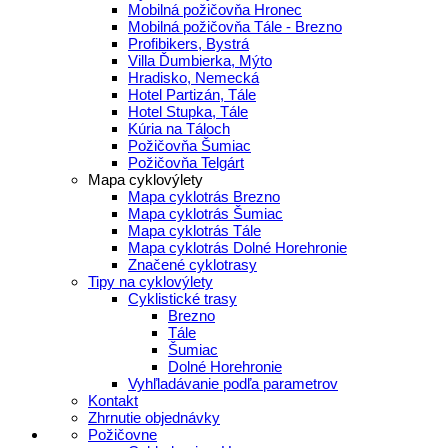
Mobilná požičovňa Hronec
Mobilná požičovňa Tále - Brezno
Profibikers, Bystrá
Villa Ďumbierka, Mýto
Hradisko, Nemecká
Hotel Partizán, Tále
Hotel Stupka, Tále
Kúria na Táloch
Požičovňa Šumiac
Požičovňa Telgárt
Mapa cyklovýlety
Mapa cyklotrás Brezno
Mapa cyklotrás Šumiac
Mapa cyklotrás Tále
Mapa cyklotrás Dolné Horehronie
Značené cyklotrasy
Tipy na cyklovýlety
Cyklistické trasy
Brezno
Tále
Šumiac
Dolné Horehronie
Vyhľladávanie podľa parametrov
Kontakt
Zhrnutie objednávky
Požičovne