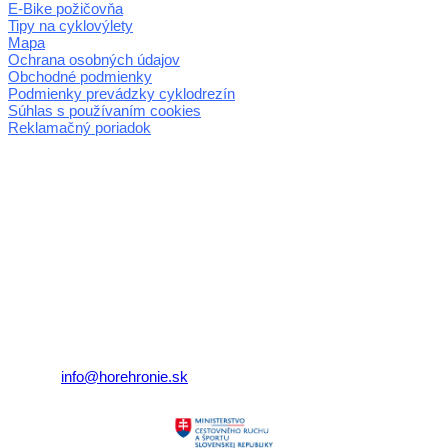
E-Bike požičovňa
Tipy na cyklovýlety
Mapa
Ochrana osobných údajov
Obchodné podmienky
Podmienky prevádzky cyklodrezín
Súhlas s používaním cookies
Reklamačný poriadok
© 2026 horehronie.sk
REGIÓN HOREHRONIE
oblastná organizácia cestovného ruchu
Klaster Horehronie
združenie cestovného ruchu
Nám. gen. M.R. Štefánika 3
977 01 Brezno
Telefón:
+421 911 633 119
E-mail:
info@horehronie.sk