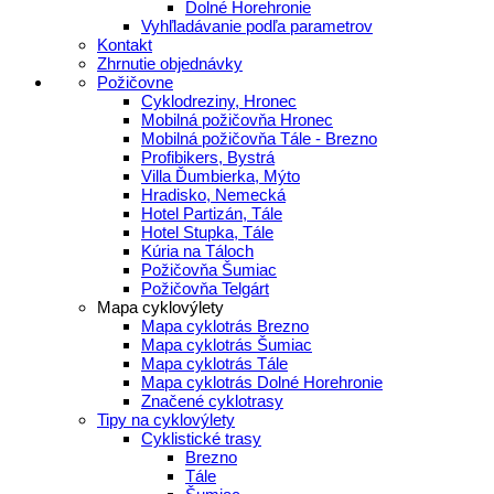
Dolné Horehronie
Vyhľladávanie podľa parametrov
Kontakt
Zhrnutie objednávky
Požičovne
Cyklodreziny, Hronec
Mobilná požičovňa Hronec
Mobilná požičovňa Tále - Brezno
Profibikers, Bystrá
Villa Ďumbierka, Mýto
Hradisko, Nemecká
Hotel Partizán, Tále
Hotel Stupka, Tále
Kúria na Táloch
Požičovňa Šumiac
Požičovňa Telgárt
Mapa cyklovýlety
Mapa cyklotrás Brezno
Mapa cyklotrás Šumiac
Mapa cyklotrás Tále
Mapa cyklotrás Dolné Horehronie
Značené cyklotrasy
Tipy na cyklovýlety
Cyklistické trasy
Brezno
Tále