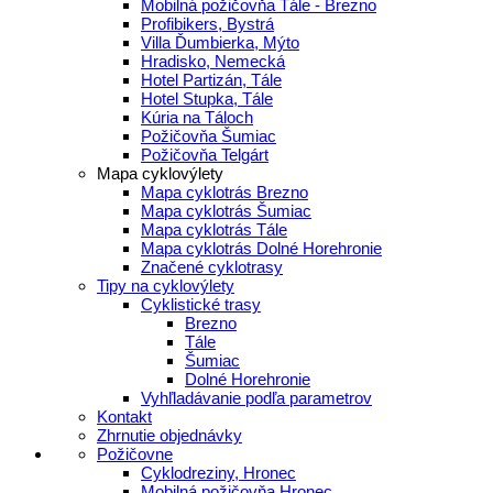
Mobilná požičovňa Tále - Brezno
Profibikers, Bystrá
Villa Ďumbierka, Mýto
Hradisko, Nemecká
Hotel Partizán, Tále
Hotel Stupka, Tále
Kúria na Táloch
Požičovňa Šumiac
Požičovňa Telgárt
Mapa cyklovýlety
Mapa cyklotrás Brezno
Mapa cyklotrás Šumiac
Mapa cyklotrás Tále
Mapa cyklotrás Dolné Horehronie
Značené cyklotrasy
Tipy na cyklovýlety
Cyklistické trasy
Brezno
Tále
Šumiac
Dolné Horehronie
Vyhľladávanie podľa parametrov
Kontakt
Zhrnutie objednávky
Požičovne
Cyklodreziny, Hronec
Mobilná požičovňa Hronec