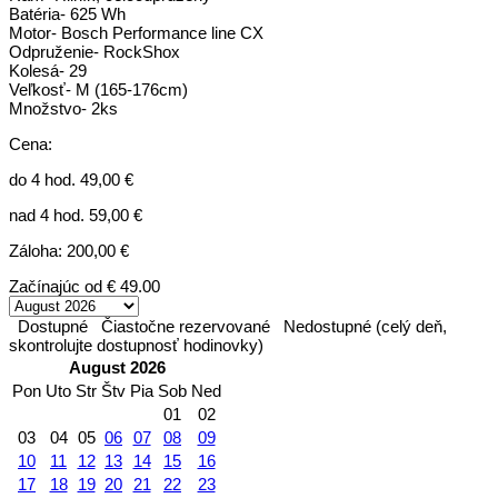
Batéria- 625 Wh
Motor- Bosch Performance line CX
Odpruženie- RockShox
Kolesá- 29
Veľkosť- M (165-176cm)
Množstvo- 2ks
Cena:
do 4 hod. 49,00 €
nad 4 hod. 59,00 €
Záloha: 200,00 €
Začínajúc od
€ 49.00
Dostupné
Čiastočne rezervované
Nedostupné (celý deň,
skontrolujte dostupnosť hodinovky)
August 2026
Pon
Uto
Str
Štv
Pia
Sob
Ned
01
02
03
04
05
06
07
08
09
10
11
12
13
14
15
16
17
18
19
20
21
22
23