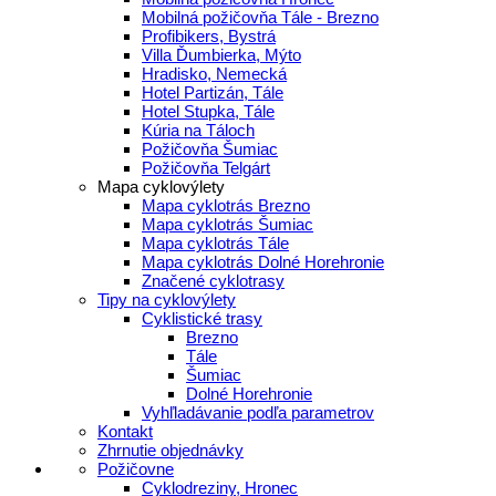
Mobilná požičovňa Tále - Brezno
Profibikers, Bystrá
Villa Ďumbierka, Mýto
Hradisko, Nemecká
Hotel Partizán, Tále
Hotel Stupka, Tále
Kúria na Táloch
Požičovňa Šumiac
Požičovňa Telgárt
Mapa cyklovýlety
Mapa cyklotrás Brezno
Mapa cyklotrás Šumiac
Mapa cyklotrás Tále
Mapa cyklotrás Dolné Horehronie
Značené cyklotrasy
Tipy na cyklovýlety
Cyklistické trasy
Brezno
Tále
Šumiac
Dolné Horehronie
Vyhľladávanie podľa parametrov
Kontakt
Zhrnutie objednávky
Požičovne
Cyklodreziny, Hronec