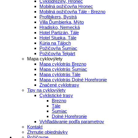
Cyklodreziny, Hronec
Mobilná požičovňa Hronec
Mobilná požičovňa Tále - Brezno
Profibikers, Bystrá
Villa Ďumbierka, Mýto
Hradisko, Nemecká
Hotel Partizán, Tále
Hotel Stupka, Tále
Kúria na Táloch
Požičovňa Šumiac
Požičovňa Telgárt
Mapa cyklovýlety
Mapa cyklotrás Brezno
Mapa cyklotrás Šumiac
Mapa cyklotrás Tále
Mapa cyklotrás Dolné Horehronie
Značené cyklotrasy
Tipy na cyklovýlety
Cyklistické trasy
Brezno
Tále
Šumiac
Dolné Horehronie
Vyhľladávanie podľa parametrov
Kontakt
Zhrnutie objednávky
Požičovne