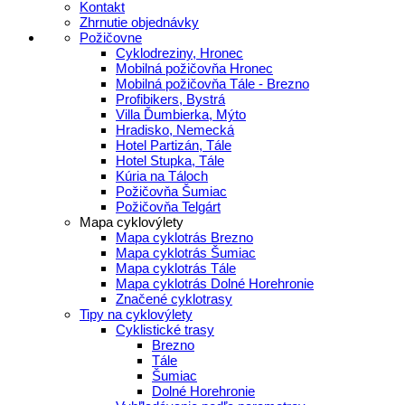
Kontakt
Zhrnutie objednávky
Požičovne
Cyklodreziny, Hronec
Mobilná požičovňa Hronec
Mobilná požičovňa Tále - Brezno
Profibikers, Bystrá
Villa Ďumbierka, Mýto
Hradisko, Nemecká
Hotel Partizán, Tále
Hotel Stupka, Tále
Kúria na Táloch
Požičovňa Šumiac
Požičovňa Telgárt
Mapa cyklovýlety
Mapa cyklotrás Brezno
Mapa cyklotrás Šumiac
Mapa cyklotrás Tále
Mapa cyklotrás Dolné Horehronie
Značené cyklotrasy
Tipy na cyklovýlety
Cyklistické trasy
Brezno
Tále
Šumiac
Dolné Horehronie