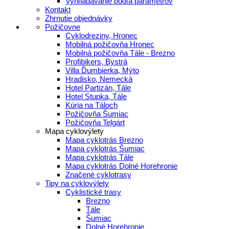
Vyhľladávanie podľa parametrov
Kontakt
Zhrnutie objednávky
Požičovne
Cyklodreziny, Hronec
Mobilná požičovňa Hronec
Mobilná požičovňa Tále - Brezno
Profibikers, Bystrá
Villa Ďumbierka, Mýto
Hradisko, Nemecká
Hotel Partizán, Tále
Hotel Stupka, Tále
Kúria na Táloch
Požičovňa Šumiac
Požičovňa Telgárt
Mapa cyklovýlety
Mapa cyklotrás Brezno
Mapa cyklotrás Šumiac
Mapa cyklotrás Tále
Mapa cyklotrás Dolné Horehronie
Značené cyklotrasy
Tipy na cyklovýlety
Cyklistické trasy
Brezno
Tále
Šumiac
Dolné Horehronie