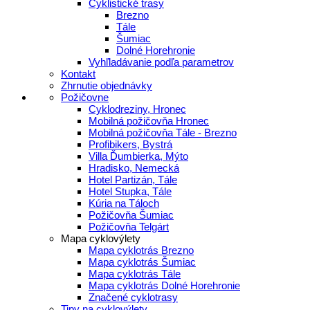
Cyklistické trasy
Brezno
Tále
Šumiac
Dolné Horehronie
Vyhľladávanie podľa parametrov
Kontakt
Zhrnutie objednávky
Požičovne
Cyklodreziny, Hronec
Mobilná požičovňa Hronec
Mobilná požičovňa Tále - Brezno
Profibikers, Bystrá
Villa Ďumbierka, Mýto
Hradisko, Nemecká
Hotel Partizán, Tále
Hotel Stupka, Tále
Kúria na Táloch
Požičovňa Šumiac
Požičovňa Telgárt
Mapa cyklovýlety
Mapa cyklotrás Brezno
Mapa cyklotrás Šumiac
Mapa cyklotrás Tále
Mapa cyklotrás Dolné Horehronie
Značené cyklotrasy
Tipy na cyklovýlety