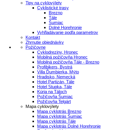
Tipy na cyklovýlety
Cyklistické trasy
Brezno
Tále
Šumiac
Dolné Horehronie
Vyhľladávanie podľa parametrov
Kontakt
Zhrnutie objednávky
Požičovne
Cyklodreziny, Hronec
Mobilná požičovňa Hronec
Mobilná požičovňa Tále - Brezno
Profibikers, Bystrá
Villa Ďumbierka, Mýto
Hradisko, Nemecká
Hotel Partizán, Tále
Hotel Stupka, Tále
Kúria na Táloch
Požičovňa Šumiac
Požičovňa Telgárt
Mapa cyklovýlety
Mapa cyklotrás Brezno
Mapa cyklotrás Šumiac
Mapa cyklotrás Tále
Mapa cyklotrás Dolné Horehronie