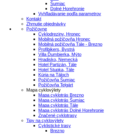
Šumiac
Dolné Horehronie
Vyhľladávanie podľa parametrov
Kontakt
Zhrnutie objednávky
Požičovne
Cyklodreziny, Hronec
Mobilná požičovňa Hronec
Mobilná požičovňa Tále - Brezno
Profibikers, Bystrá
Villa Ďumbierka, Mýto
Hradisko, Nemecká
Hotel Partizán, Tále
Hotel Stupka, Tále
Kúria na Táloch
Požičovňa Šumiac
Požičovňa Telgárt
Mapa cyklovýlety
Mapa cyklotrás Brezno
Mapa cyklotrás Šumiac
Mapa cyklotrás Tále
Mapa cyklotrás Dolné Horehronie
Značené cyklotrasy
Tipy na cyklovýlety
Cyklistické trasy
Brezno