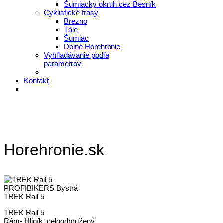
Šumiacky okruh cez Besník
Cyklistické trasy
Brezno
Tále
Šumiac
Dolné Horehronie
Vyhľladávanie podľa
parametrov
Kontakt
Horehronie.sk
PROFIBIKERS Bystrá
TREK Rail 5
TREK Rail 5
Rám- Hliník, celoodpružený