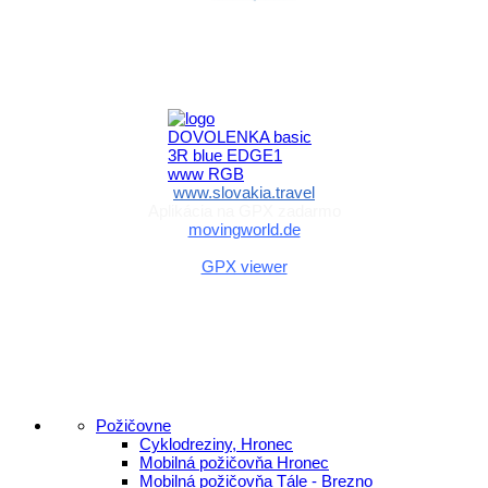
Aktivita realizovaná s finančnou podporou
Ministerstva cestovného ruchu
a športu Slovenskej republiky
www.slovakia.travel
Aplikácia na GPX zadarmo
movingworld.de
Aplikácia na GPX zadarmo (Android)
GPX viewer
Požičovne
Cyklodreziny, Hronec
Mobilná požičovňa Hronec
Mobilná požičovňa Tále - Brezno