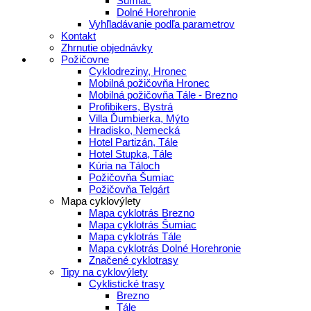
Šumiac
Dolné Horehronie
Vyhľladávanie podľa parametrov
Kontakt
Zhrnutie objednávky
Požičovne
Cyklodreziny, Hronec
Mobilná požičovňa Hronec
Mobilná požičovňa Tále - Brezno
Profibikers, Bystrá
Villa Ďumbierka, Mýto
Hradisko, Nemecká
Hotel Partizán, Tále
Hotel Stupka, Tále
Kúria na Táloch
Požičovňa Šumiac
Požičovňa Telgárt
Mapa cyklovýlety
Mapa cyklotrás Brezno
Mapa cyklotrás Šumiac
Mapa cyklotrás Tále
Mapa cyklotrás Dolné Horehronie
Značené cyklotrasy
Tipy na cyklovýlety
Cyklistické trasy
Brezno
Tále