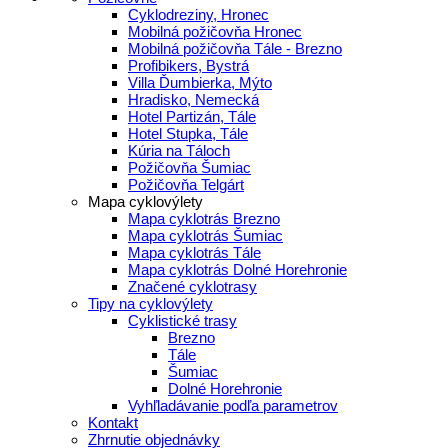
Cyklodreziny, Hronec
Mobilná požičovňa Hronec
Mobilná požičovňa Tále - Brezno
Profibikers, Bystrá
Villa Ďumbierka, Mýto
Hradisko, Nemecká
Hotel Partizán, Tále
Hotel Stupka, Tále
Kúria na Táloch
Požičovňa Šumiac
Požičovňa Telgárt
Mapa cyklovýlety
Mapa cyklotrás Brezno
Mapa cyklotrás Šumiac
Mapa cyklotrás Tále
Mapa cyklotrás Dolné Horehronie
Značené cyklotrasy
Tipy na cyklovýlety
Cyklistické trasy
Brezno
Tále
Šumiac
Dolné Horehronie
Vyhľladávanie podľa parametrov
Kontakt
Zhrnutie objednávky