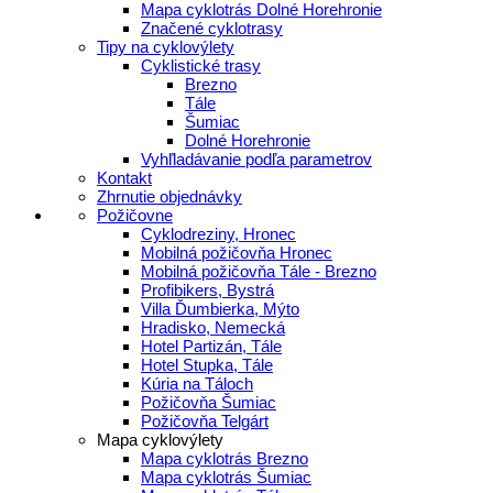
Mapa cyklotrás Dolné Horehronie
Značené cyklotrasy
Tipy na cyklovýlety
Cyklistické trasy
Brezno
Tále
Šumiac
Dolné Horehronie
Vyhľladávanie podľa parametrov
Kontakt
Zhrnutie objednávky
Požičovne
Cyklodreziny, Hronec
Mobilná požičovňa Hronec
Mobilná požičovňa Tále - Brezno
Profibikers, Bystrá
Villa Ďumbierka, Mýto
Hradisko, Nemecká
Hotel Partizán, Tále
Hotel Stupka, Tále
Kúria na Táloch
Požičovňa Šumiac
Požičovňa Telgárt
Mapa cyklovýlety
Mapa cyklotrás Brezno
Mapa cyklotrás Šumiac