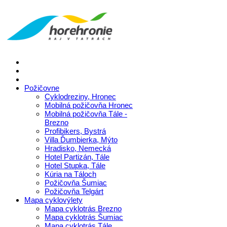
Požičovne
Cyklodreziny, Hronec
Mobilná požičovňa Hronec
Mobilná požičovňa Tále -
Brezno
Profibikers, Bystrá
Villa Ďumbierka, Mýto
Hradisko, Nemecká
Hotel Partizán, Tále
Hotel Stupka, Tále
Kúria na Táloch
Požičovňa Šumiac
Požičovňa Telgárt
Mapa cyklovýlety
Mapa cyklotrás Brezno
Mapa cyklotrás Šumiac
Mapa cyklotrás Tále