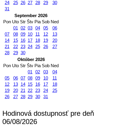
24
25
26
27
28
29
30
31
September 2026
Pon
Uto
Str
Štv
Pia
Sob
Ned
01
02
03
04
05
06
07
08
09
10
11
12
13
14
15
16
17
18
19
20
21
22
23
24
25
26
27
28
29
30
Október 2026
Pon
Uto
Str
Štv
Pia
Sob
Ned
01
02
03
04
05
06
07
08
09
10
11
12
13
14
15
16
17
18
19
20
21
22
23
24
25
26
27
28
29
30
31
Hodinová dostupnosť pre deň
06/08/2026