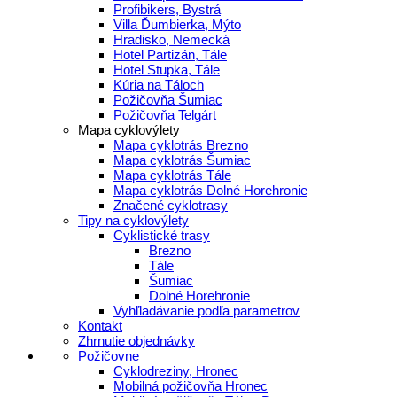
Profibikers, Bystrá
Villa Ďumbierka, Mýto
Hradisko, Nemecká
Hotel Partizán, Tále
Hotel Stupka, Tále
Kúria na Táloch
Požičovňa Šumiac
Požičovňa Telgárt
Mapa cyklovýlety
Mapa cyklotrás Brezno
Mapa cyklotrás Šumiac
Mapa cyklotrás Tále
Mapa cyklotrás Dolné Horehronie
Značené cyklotrasy
Tipy na cyklovýlety
Cyklistické trasy
Brezno
Tále
Šumiac
Dolné Horehronie
Vyhľladávanie podľa parametrov
Kontakt
Zhrnutie objednávky
Požičovne
Cyklodreziny, Hronec
Mobilná požičovňa Hronec