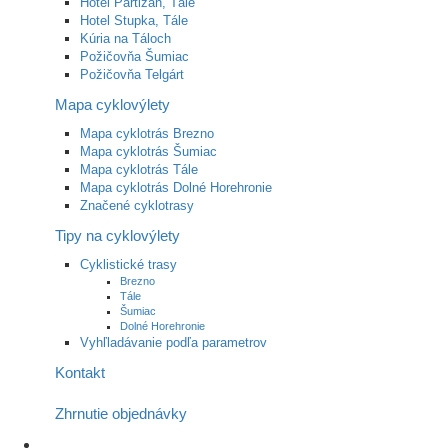
Hotel Partizán, Tále
Hotel Stupka, Tále
Kúria na Táloch
Požičovňa Šumiac
Požičovňa Telgárt
Mapa cyklovýlety
Mapa cyklotrás Brezno
Mapa cyklotrás Šumiac
Mapa cyklotrás Tále
Mapa cyklotrás Dolné Horehronie
Značené cyklotrasy
Tipy na cyklovýlety
Cyklistické trasy
Brezno
Tále
Šumiac
Dolné Horehronie
Vyhľladávanie podľa parametrov
Kontakt
Zhrnutie objednávky