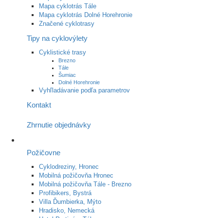
Mapa cyklotrás Tále
Mapa cyklotrás Dolné Horehronie
Značené cyklotrasy
Tipy na cyklovýlety
Cyklistické trasy
Brezno
Tále
Šumiac
Dolné Horehronie
Vyhľladávanie podľa parametrov
Kontakt
Zhrnutie objednávky
Požičovne
Cyklodreziny, Hronec
Mobilná požičovňa Hronec
Mobilná požičovňa Tále - Brezno
Profibikers, Bystrá
Villa Ďumbierka, Mýto
Hradisko, Nemecká