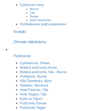
Cyklistické trasy
Brezno
Tále
Šumiac
Dolné Horehronie
Vyhľladávanie podľa parametrov
Kontakt
Zhrnutie objednávky
Požičovne
Cyklodreziny, Hronec
Mobilná požičovňa Hronec
Mobilná požičovňa Tále - Brezno
Profibikers, Bystrá
Villa Ďumbierka, Mýto
Hradisko, Nemecká
Hotel Partizán, Tále
Hotel Stupka, Tále
Kúria na Táloch
Požičovňa Šumiac
Požičovňa Telgárt