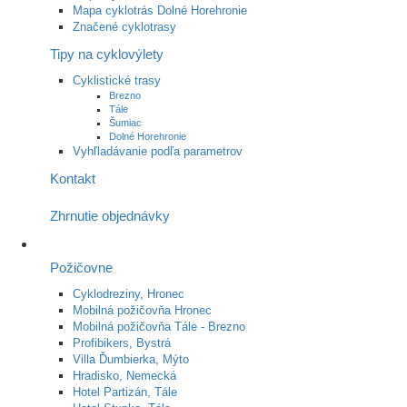
Mapa cyklotrás Dolné Horehronie
Značené cyklotrasy
Tipy na cyklovýlety
Cyklistické trasy
Brezno
Tále
Šumiac
Dolné Horehronie
Vyhľladávanie podľa parametrov
Kontakt
Zhrnutie objednávky
Požičovne
Cyklodreziny, Hronec
Mobilná požičovňa Hronec
Mobilná požičovňa Tále - Brezno
Profibikers, Bystrá
Villa Ďumbierka, Mýto
Hradisko, Nemecká
Hotel Partizán, Tále