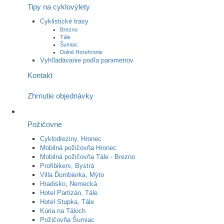
Tipy na cyklovýlety
Cyklistické trasy
Brezno
Tále
Šumiac
Dolné Horehronie
Vyhľladávanie podľa parametrov
Kontakt
Zhrnutie objednávky
Požičovne
Cyklodreziny, Hronec
Mobilná požičovňa Hronec
Mobilná požičovňa Tále - Brezno
Profibikers, Bystrá
Villa Ďumbierka, Mýto
Hradisko, Nemecká
Hotel Partizán, Tále
Hotel Stupka, Tále
Kúria na Táloch
Požičovňa Šumiac