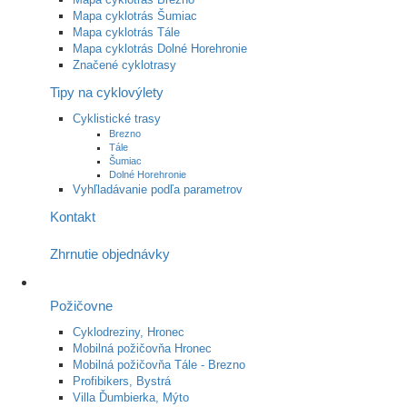
Mapa cyklotrás Šumiac
Mapa cyklotrás Tále
Mapa cyklotrás Dolné Horehronie
Značené cyklotrasy
Tipy na cyklovýlety
Cyklistické trasy
Brezno
Tále
Šumiac
Dolné Horehronie
Vyhľladávanie podľa parametrov
Kontakt
Zhrnutie objednávky
Požičovne
Cyklodreziny, Hronec
Mobilná požičovňa Hronec
Mobilná požičovňa Tále - Brezno
Profibikers, Bystrá
Villa Ďumbierka, Mýto