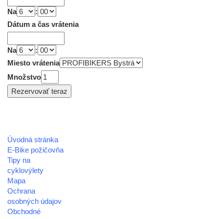
Na
:
Dátum a čas vrátenia
Na
:
Miesto vrátenia
Množstvo
Úvodná stránka
REGIÓN HOREHRONIE
E-Bike požičovňa
oblastná organizácia cestovného ruchu
Tipy na
cyklovýlety
Klaster Horehronie
Mapa
združenie cestovného ruchu
Ochrana
osobných údajov
Nám. gen. M.R. Štefánika 3
Obchodné
977 01 Brezno