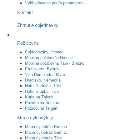
Vyhľladávanie podľa parametrov
Kontakt
Zhrnutie objednávky
Požičovne
Cyklodreziny, Hronec
Mobilná požičovňa Hronec
Mobilná požičovňa Tále - Brezno
Profibikers, Bystrá
Villa Ďumbierka, Mýto
Hradisko, Nemecká
Hotel Partizán, Tále
Hotel Stupka, Tále
Kúria na Táloch
Požičovňa Šumiac
Požičovňa Telgárt
Mapa cyklovýlety
Mapa cyklotrás Brezno
Mapa cyklotrás Šumiac
Mapa cyklotrás Tále