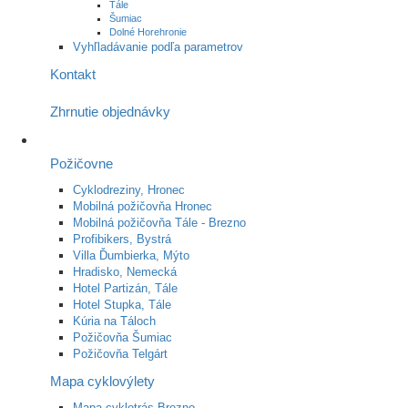
Tále
Šumiac
Dolné Horehronie
Vyhľladávanie podľa parametrov
Kontakt
Zhrnutie objednávky
Požičovne
Cyklodreziny, Hronec
Mobilná požičovňa Hronec
Mobilná požičovňa Tále - Brezno
Profibikers, Bystrá
Villa Ďumbierka, Mýto
Hradisko, Nemecká
Hotel Partizán, Tále
Hotel Stupka, Tále
Kúria na Táloch
Požičovňa Šumiac
Požičovňa Telgárt
Mapa cyklovýlety
Mapa cyklotrás Brezno