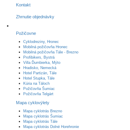
Kontakt
Zhrnutie objednávky
Požičovne
Cyklodreziny, Hronec
Mobilná požičovňa Hronec
Mobilná požičovňa Tále - Brezno
Profibikers, Bystrá
Villa Ďumbierka, Mýto
Hradisko, Nemecká
Hotel Partizán, Tále
Hotel Stupka, Tále
Kúria na Táloch
Požičovňa Šumiac
Požičovňa Telgárt
Mapa cyklovýlety
Mapa cyklotrás Brezno
Mapa cyklotrás Šumiac
Mapa cyklotrás Tále
Mapa cyklotrás Dolné Horehronie