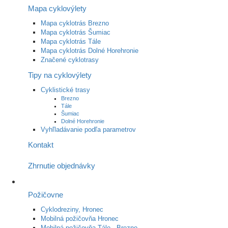
Mapa cyklovýlety
Mapa cyklotrás Brezno
Mapa cyklotrás Šumiac
Mapa cyklotrás Tále
Mapa cyklotrás Dolné Horehronie
Značené cyklotrasy
Tipy na cyklovýlety
Cyklistické trasy
Brezno
Tále
Šumiac
Dolné Horehronie
Vyhľladávanie podľa parametrov
Kontakt
Zhrnutie objednávky
Požičovne
Cyklodreziny, Hronec
Mobilná požičovňa Hronec
Mobilná požičovňa Tále - Brezno