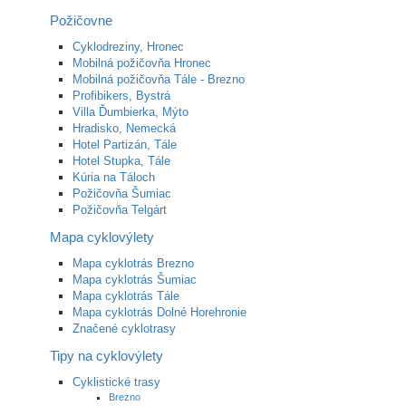
Požičovne
Cyklodreziny, Hronec
Mobilná požičovňa Hronec
Mobilná požičovňa Tále - Brezno
Profibikers, Bystrá
Villa Ďumbierka, Mýto
Hradisko, Nemecká
Hotel Partizán, Tále
Hotel Stupka, Tále
Kúria na Táloch
Požičovňa Šumiac
Požičovňa Telgárt
Mapa cyklovýlety
Mapa cyklotrás Brezno
Mapa cyklotrás Šumiac
Mapa cyklotrás Tále
Mapa cyklotrás Dolné Horehronie
Značené cyklotrasy
Tipy na cyklovýlety
Cyklistické trasy
Brezno