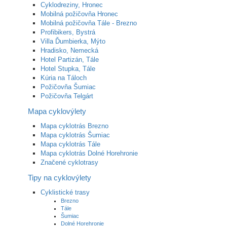
Cyklodreziny, Hronec
Mobilná požičovňa Hronec
Mobilná požičovňa Tále - Brezno
Profibikers, Bystrá
Villa Ďumbierka, Mýto
Hradisko, Nemecká
Hotel Partizán, Tále
Hotel Stupka, Tále
Kúria na Táloch
Požičovňa Šumiac
Požičovňa Telgárt
Mapa cyklovýlety
Mapa cyklotrás Brezno
Mapa cyklotrás Šumiac
Mapa cyklotrás Tále
Mapa cyklotrás Dolné Horehronie
Značené cyklotrasy
Tipy na cyklovýlety
Cyklistické trasy
Brezno
Tále
Šumiac
Dolné Horehronie