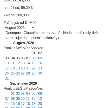
do 4 hod. 49,00 €
nad 4 hod. 59,00 €
Záloha: 200,00 €
Začínajúc od
€ 49.00
Dostupné
Čiastočne rezervované
Nedostupné (celý deň,
skontrolujte dostupnosť hodinovky)
August 2026
Pon
Uto
Str
Štv
Pia
Sob
Ned
01
02
03
04
05
06
07
08
09
10
11
12
13
14
15
16
17
18
19
20
21
22
23
24
25
26
27
28
29
30
31
September 2026
Pon
Uto
Str
Štv
Pia
Sob
Ned
01
02
03
04
05
06
07
08
09
10
11
12
13
14
15
16
17
18
19
20