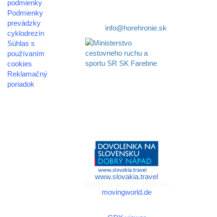
podmienky
Podmienky
Telefón:
+421 911 633 119
prevádzky
E-mail:
info@horehronie.sk
cyklodrezín
Súhlas s
používaním
cookies
Reklamačný
Aktivita realizovaná s
poriadok
finančnou podporou
Ministerstva cestovného
© 2026
ruchu
horehronie.sk
a športu Slovenskej
republiky
www.slovakia.travel
Aplikácia na GPX zadarmo
movingworld.de
Aplikácia na GPX zadarmo
(Android)