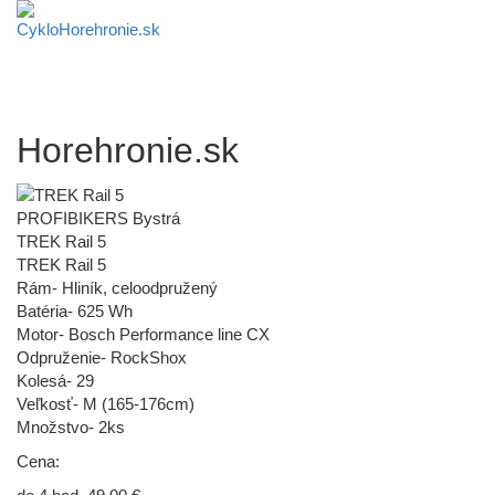
Horehronie.sk
PROFIBIKERS Bystrá
TREK Rail 5
TREK Rail 5
Rám- Hliník, celoodpružený
Batéria- 625 Wh
Motor- Bosch Performance line CX
Odpruženie- RockShox
Kolesá- 29
Veľkosť- M (165-176cm)
Množstvo- 2ks
Cena: