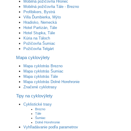
Mobilná požičovňa Hronec
Mobilná požičovňa Tále - Brezno
Profibikers, Bystrá
Villa Ďumbierka, Mýto
Hradisko, Nemecká
Hotel Partizán, Tále
Hotel Stupka, Tále
Kúria na Táloch
Požičovňa Šumiac
Požičovňa Telgárt
Mapa cyklovýlety
Mapa cyklotrás Brezno
Mapa cyklotrás Šumiac
Mapa cyklotrás Tále
Mapa cyklotrás Dolné Horehronie
Značené cyklotrasy
Tipy na cyklovýlety
Cyklistické trasy
Brezno
Tále
Šumiac
Dolné Horehronie
Vyhľladávanie podľa parametrov