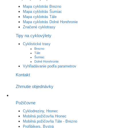
Mapa cyklotrás Brezno
Mapa cyklotrás Šumiac
Mapa cyklotrás Tále
Mapa cyklotrás Dolné Horehronie
Značené cyklotrasy
Tipy na cyklovýlety
Cyklistické trasy
Brezno
Tále
Šumiac
Dolné Horehronie
Vyhľladávanie podľa parametrov
Kontakt
Zhrnutie objednávky
Požičovne
Cyklodreziny, Hronec
Mobilná požičovňa Hronec
Mobilná požičovňa Tále - Brezno
Profibikers, Bystrá