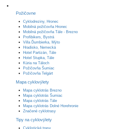
Požičovne
Cyklodreziny, Hronec
Mobilná požičovňa Hronec
Mobilná požičovňa Tále - Brezno
Profibikers, Bystrá
Villa Ďumbierka, Mýto
Hradisko, Nemecká
Hotel Partizán, Tále
Hotel Stupka, Tále
Kúria na Táloch
Požičovňa Šumiac
Požičovňa Telgárt
Mapa cyklovýlety
Mapa cyklotrás Brezno
Mapa cyklotrás Šumiac
Mapa cyklotrás Tále
Mapa cyklotrás Dolné Horehronie
Značené cyklotrasy
Tipy na cyklovýlety
Cyklistické trasy