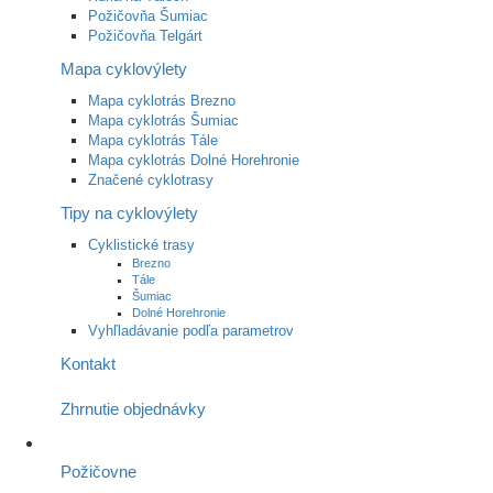
Požičovňa Šumiac
Požičovňa Telgárt
Mapa cyklovýlety
Mapa cyklotrás Brezno
Mapa cyklotrás Šumiac
Mapa cyklotrás Tále
Mapa cyklotrás Dolné Horehronie
Značené cyklotrasy
Tipy na cyklovýlety
Cyklistické trasy
Brezno
Tále
Šumiac
Dolné Horehronie
Vyhľladávanie podľa parametrov
Kontakt
Zhrnutie objednávky
Požičovne