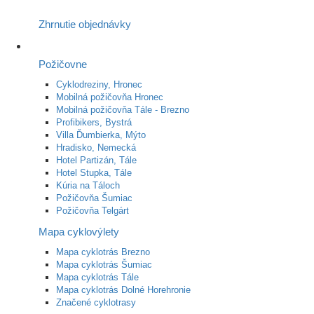
Zhrnutie objednávky
Požičovne
Cyklodreziny, Hronec
Mobilná požičovňa Hronec
Mobilná požičovňa Tále - Brezno
Profibikers, Bystrá
Villa Ďumbierka, Mýto
Hradisko, Nemecká
Hotel Partizán, Tále
Hotel Stupka, Tále
Kúria na Táloch
Požičovňa Šumiac
Požičovňa Telgárt
Mapa cyklovýlety
Mapa cyklotrás Brezno
Mapa cyklotrás Šumiac
Mapa cyklotrás Tále
Mapa cyklotrás Dolné Horehronie
Značené cyklotrasy