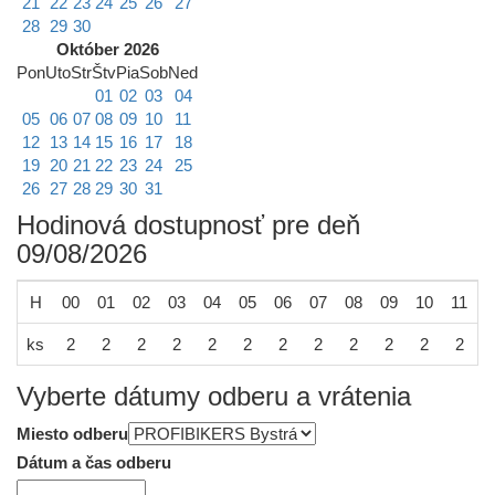
21
22
23
24
25
26
27
28
29
30
Október 2026
Pon
Uto
Str
Štv
Pia
Sob
Ned
01
02
03
04
05
06
07
08
09
10
11
12
13
14
15
16
17
18
19
20
21
22
23
24
25
26
27
28
29
30
31
Hodinová dostupnosť pre deň
09/08/2026
H
00
01
02
03
04
05
06
07
08
09
10
11
1
ks
2
2
2
2
2
2
2
2
2
2
2
2
Vyberte dátumy odberu a vrátenia
Miesto odberu
Dátum a čas odberu