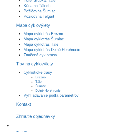
Hotel Stupka, Tále
Kúria na Táloch
Požičovňa Šumiac
Požičovňa Telgárt
Mapa cyklovýlety
Mapa cyklotrás Brezno
Mapa cyklotrás Šumiac
Mapa cyklotrás Tále
Mapa cyklotrás Dolné Horehronie
Značené cyklotrasy
Tipy na cyklovýlety
Cyklistické trasy
Brezno
Tále
Šumiac
Dolné Horehronie
Vyhľladávanie podľa parametrov
Kontakt
Zhrnutie objednávky