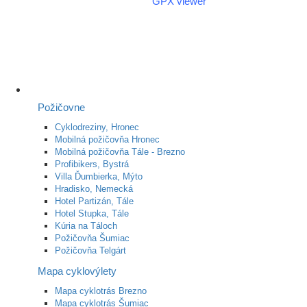
GPX viewer
Požičovne
Cyklodreziny, Hronec
Mobilná požičovňa Hronec
Mobilná požičovňa Tále - Brezno
Profibikers, Bystrá
Villa Ďumbierka, Mýto
Hradisko, Nemecká
Hotel Partizán, Tále
Hotel Stupka, Tále
Kúria na Táloch
Požičovňa Šumiac
Požičovňa Telgárt
Mapa cyklovýlety
Mapa cyklotrás Brezno
Mapa cyklotrás Šumiac