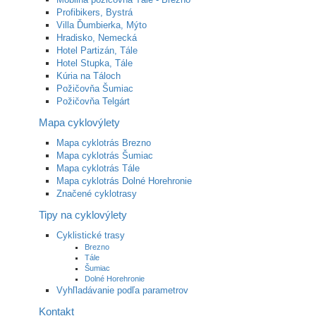
Profibikers, Bystrá
Villa Ďumbierka, Mýto
Hradisko, Nemecká
Hotel Partizán, Tále
Hotel Stupka, Tále
Kúria na Táloch
Požičovňa Šumiac
Požičovňa Telgárt
Mapa cyklovýlety
Mapa cyklotrás Brezno
Mapa cyklotrás Šumiac
Mapa cyklotrás Tále
Mapa cyklotrás Dolné Horehronie
Značené cyklotrasy
Tipy na cyklovýlety
Cyklistické trasy
Brezno
Tále
Šumiac
Dolné Horehronie
Vyhľladávanie podľa parametrov
Kontakt