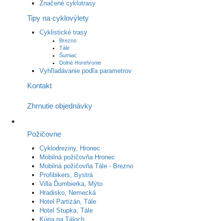
Značené cyklotrasy
Tipy na cyklovýlety
Cyklistické trasy
Brezno
Tále
Šumiac
Dolné Horehronie
Vyhľladávanie podľa parametrov
Kontakt
Zhrnutie objednávky
Požičovne
Cyklodreziny, Hronec
Mobilná požičovňa Hronec
Mobilná požičovňa Tále - Brezno
Profibikers, Bystrá
Villa Ďumbierka, Mýto
Hradisko, Nemecká
Hotel Partizán, Tále
Hotel Stupka, Tále
Kúria na Táloch