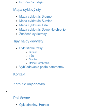
Požičovňa Telgárt
Mapa cyklovýlety
Mapa cyklotrás Brezno
Mapa cyklotrás Šumiac
Mapa cyklotrás Tále
Mapa cyklotrás Dolné Horehronie
Značené cyklotrasy
Tipy na cyklovýlety
Cyklistické trasy
Brezno
Tále
Šumiac
Dolné Horehronie
Vyhľladávanie podľa parametrov
Kontakt
Zhrnutie objednávky
Požičovne
Cyklodreziny, Hronec