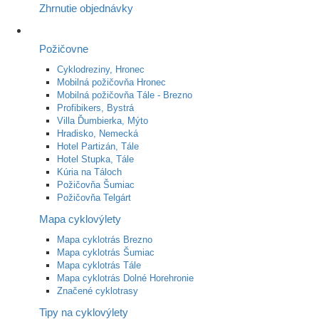
Zhrnutie objednávky
Požičovne
Cyklodreziny, Hronec
Mobilná požičovňa Hronec
Mobilná požičovňa Tále - Brezno
Profibikers, Bystrá
Villa Ďumbierka, Mýto
Hradisko, Nemecká
Hotel Partizán, Tále
Hotel Stupka, Tále
Kúria na Táloch
Požičovňa Šumiac
Požičovňa Telgárt
Mapa cyklovýlety
Mapa cyklotrás Brezno
Mapa cyklotrás Šumiac
Mapa cyklotrás Tále
Mapa cyklotrás Dolné Horehronie
Značené cyklotrasy
Tipy na cyklovýlety