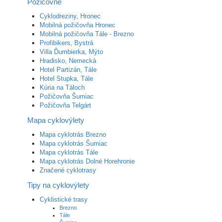
Požičovne
Cyklodreziny, Hronec
Mobilná požičovňa Hronec
Mobilná požičovňa Tále - Brezno
Profibikers, Bystrá
Villa Ďumbierka, Mýto
Hradisko, Nemecká
Hotel Partizán, Tále
Hotel Stupka, Tále
Kúria na Táloch
Požičovňa Šumiac
Požičovňa Telgárt
Mapa cyklovýlety
Mapa cyklotrás Brezno
Mapa cyklotrás Šumiac
Mapa cyklotrás Tále
Mapa cyklotrás Dolné Horehronie
Značené cyklotrasy
Tipy na cyklovýlety
Cyklistické trasy
Brezno
Tále