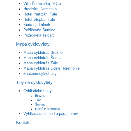
Villa Ďumbierka, Mýto
Hradisko, Nemecká
Hotel Partizán, Tále
Hotel Stupka, Tále
Kúria na Táloch
Požičovňa Šumiac
Požičovňa Telgárt
Mapa cyklovýlety
Mapa cyklotrás Brezno
Mapa cyklotrás Šumiac
Mapa cyklotrás Tále
Mapa cyklotrás Dolné Horehronie
Značené cyklotrasy
Tipy na cyklovýlety
Cyklistické trasy
Brezno
Tále
Šumiac
Dolné Horehronie
Vyhľladávanie podľa parametrov
Kontakt