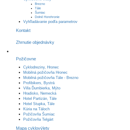
Brezno
Tále
Šumiac
Dolné Horehronie
Vyhľladávanie podľa parametrov
Kontakt
Zhrnutie objednávky
Požičovne
Cyklodreziny, Hronec
Mobilná požičovňa Hronec
Mobilná požičovňa Tále - Brezno
Profibikers, Bystrá
Villa Ďumbierka, Mýto
Hradisko, Nemecká
Hotel Partizán, Tále
Hotel Stupka, Tále
Kúria na Táloch
Požičovňa Šumiac
Požičovňa Telgárt
Mapa cyklovýlety