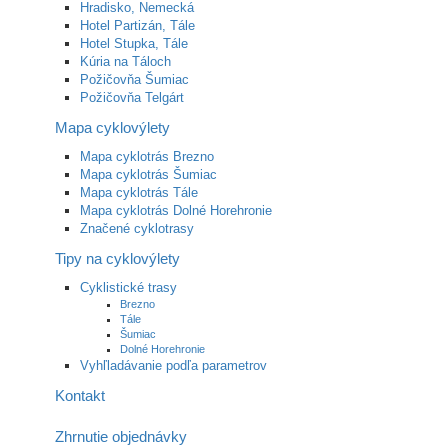
Hradisko, Nemecká
Hotel Partizán, Tále
Hotel Stupka, Tále
Kúria na Táloch
Požičovňa Šumiac
Požičovňa Telgárt
Mapa cyklovýlety
Mapa cyklotrás Brezno
Mapa cyklotrás Šumiac
Mapa cyklotrás Tále
Mapa cyklotrás Dolné Horehronie
Značené cyklotrasy
Tipy na cyklovýlety
Cyklistické trasy
Brezno
Tále
Šumiac
Dolné Horehronie
Vyhľladávanie podľa parametrov
Kontakt
Zhrnutie objednávky