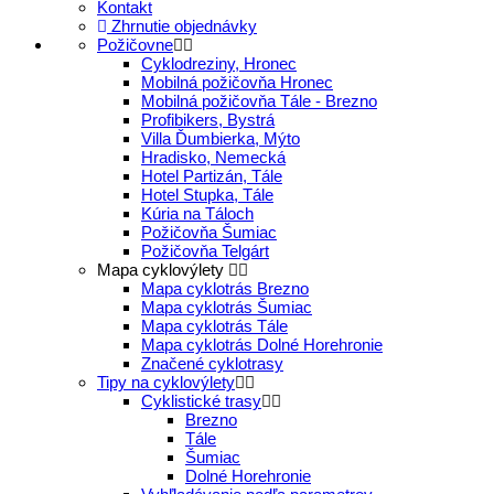
Kontakt
Zhrnutie objednávky
Požičovne
Cyklodreziny, Hronec
Mobilná požičovňa Hronec
Mobilná požičovňa Tále - Brezno
Profibikers, Bystrá
Villa Ďumbierka, Mýto
Hradisko, Nemecká
Hotel Partizán, Tále
Hotel Stupka, Tále
Kúria na Táloch
Požičovňa Šumiac
Požičovňa Telgárt
Mapa cyklovýlety
Mapa cyklotrás Brezno
Mapa cyklotrás Šumiac
Mapa cyklotrás Tále
Mapa cyklotrás Dolné Horehronie
Značené cyklotrasy
Tipy na cyklovýlety
Cyklistické trasy
Brezno
Tále
Šumiac
Dolné Horehronie