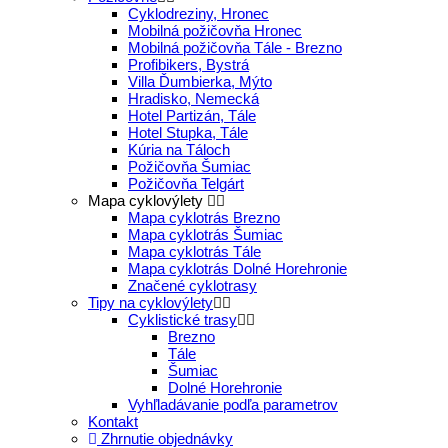
Cyklodreziny, Hronec
Mobilná požičovňa Hronec
Mobilná požičovňa Tále - Brezno
Profibikers, Bystrá
Villa Ďumbierka, Mýto
Hradisko, Nemecká
Hotel Partizán, Tále
Hotel Stupka, Tále
Kúria na Táloch
Požičovňa Šumiac
Požičovňa Telgárt
Mapa cyklovýlety
Mapa cyklotrás Brezno
Mapa cyklotrás Šumiac
Mapa cyklotrás Tále
Mapa cyklotrás Dolné Horehronie
Značené cyklotrasy
Tipy na cyklovýlety
Cyklistické trasy
Brezno
Tále
Šumiac
Dolné Horehronie
Vyhľladávanie podľa parametrov
Kontakt
Zhrnutie objednávky