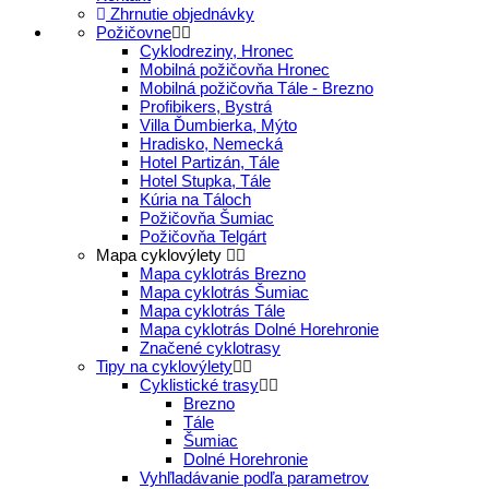
Zhrnutie objednávky
Požičovne
Cyklodreziny, Hronec
Mobilná požičovňa Hronec
Mobilná požičovňa Tále - Brezno
Profibikers, Bystrá
Villa Ďumbierka, Mýto
Hradisko, Nemecká
Hotel Partizán, Tále
Hotel Stupka, Tále
Kúria na Táloch
Požičovňa Šumiac
Požičovňa Telgárt
Mapa cyklovýlety
Mapa cyklotrás Brezno
Mapa cyklotrás Šumiac
Mapa cyklotrás Tále
Mapa cyklotrás Dolné Horehronie
Značené cyklotrasy
Tipy na cyklovýlety
Cyklistické trasy
Brezno
Tále
Šumiac
Dolné Horehronie
Vyhľladávanie podľa parametrov