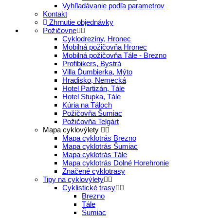
Vyhľladávanie podľa parametrov
Kontakt
Zhrnutie objednávky
Požičovne
Cyklodreziny, Hronec
Mobilná požičovňa Hronec
Mobilná požičovňa Tále - Brezno
Profibikers, Bystrá
Villa Ďumbierka, Mýto
Hradisko, Nemecká
Hotel Partizán, Tále
Hotel Stupka, Tále
Kúria na Táloch
Požičovňa Šumiac
Požičovňa Telgárt
Mapa cyklovýlety
Mapa cyklotrás Brezno
Mapa cyklotrás Šumiac
Mapa cyklotrás Tále
Mapa cyklotrás Dolné Horehronie
Značené cyklotrasy
Tipy na cyklovýlety
Cyklistické trasy
Brezno
Tále
Šumiac