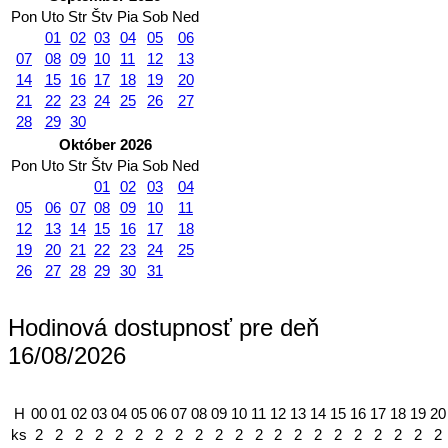
Pon
Uto
Str
Štv
Pia
Sob
Ned
01
02
03
04
05
06
07
08
09
10
11
12
13
14
15
16
17
18
19
20
21
22
23
24
25
26
27
28
29
30
Október 2026
Pon
Uto
Str
Štv
Pia
Sob
Ned
01
02
03
04
05
06
07
08
09
10
11
12
13
14
15
16
17
18
19
20
21
22
23
24
25
26
27
28
29
30
31
Hodinová dostupnosť pre deň
16/08/2026
H
00
01
02
03
04
05
06
07
08
09
10
11
12
13
14
15
16
17
18
19
20
ks
2
2
2
2
2
2
2
2
2
2
2
2
2
2
2
2
2
2
2
2
2