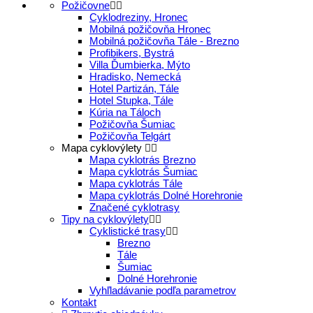
Požičovne
Cyklodreziny, Hronec
Mobilná požičovňa Hronec
Mobilná požičovňa Tále - Brezno
Profibikers, Bystrá
Villa Ďumbierka, Mýto
Hradisko, Nemecká
Hotel Partizán, Tále
Hotel Stupka, Tále
Kúria na Táloch
Požičovňa Šumiac
Požičovňa Telgárt
Mapa cyklovýlety
Mapa cyklotrás Brezno
Mapa cyklotrás Šumiac
Mapa cyklotrás Tále
Mapa cyklotrás Dolné Horehronie
Značené cyklotrasy
Tipy na cyklovýlety
Cyklistické trasy
Brezno
Tále
Šumiac
Dolné Horehronie
Vyhľladávanie podľa parametrov
Kontakt