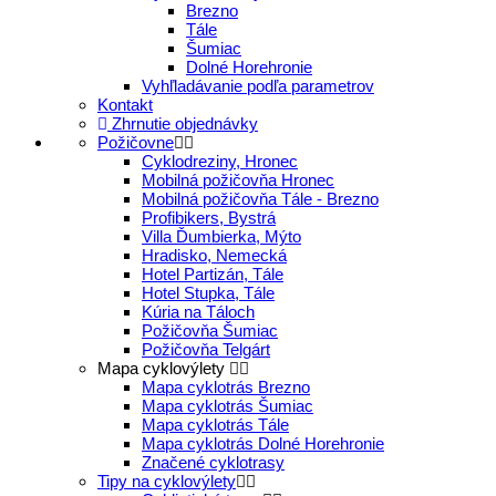
Brezno
Tále
Šumiac
Dolné Horehronie
Vyhľladávanie podľa parametrov
Kontakt
Zhrnutie objednávky
Požičovne
Cyklodreziny, Hronec
Mobilná požičovňa Hronec
Mobilná požičovňa Tále - Brezno
Profibikers, Bystrá
Villa Ďumbierka, Mýto
Hradisko, Nemecká
Hotel Partizán, Tále
Hotel Stupka, Tále
Kúria na Táloch
Požičovňa Šumiac
Požičovňa Telgárt
Mapa cyklovýlety
Mapa cyklotrás Brezno
Mapa cyklotrás Šumiac
Mapa cyklotrás Tále
Mapa cyklotrás Dolné Horehronie
Značené cyklotrasy
Tipy na cyklovýlety