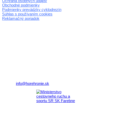
Ochrana osobných údajov
Obchodné podmienky
Podmienky prevádzky cyklodrezín
Súhlas s používaním cookies
Reklamačný poriadok
© 2026 horehronie.sk
REGIÓN HOREHRONIE
oblastná organizácia cestovného ruchu
Klaster Horehronie
združenie cestovného ruchu
Nám. gen. M.R. Štefánika 3
977 01 Brezno
Telefón:
+421 911 633 119
E-mail:
info@horehronie.sk
Aktivita realizovaná s finančnou podporou
Ministerstva cestovného ruchu