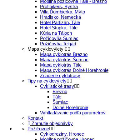
Mobilná požičovňa Tále - Brezno
Profibikers, Bystrá
Villa Ďumbierka, Mýto
Hradisko, Nemecká
Hotel Partizán, Tále
Hotel Stupka, Tále
Kúria na Táloch
Požičovňa Šumiac
Požičovňa Telgárt
Mapa cyklovýlety
Mapa cyklotrás Brezno
Mapa cyklotrás Šumiac
Mapa cyklotrás Tále
Mapa cyklotrás Dolné Horehronie
Značené cyklotrasy
Tipy na cyklovýlety
Cyklistické trasy
Brezno
Tále
Šumiac
Dolné Horehronie
Vyhľladávanie podľa parametrov
Kontakt
Zhrnutie objednávky
Požičovne
Cyklodreziny, Hronec
Mobilná požičovňa Hronec