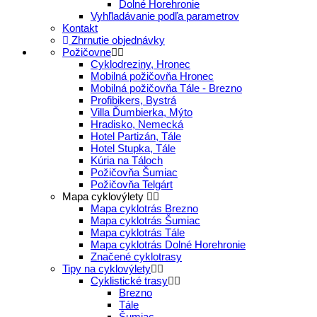
Dolné Horehronie
Vyhľladávanie podľa parametrov
Kontakt
Zhrnutie objednávky
Požičovne
Cyklodreziny, Hronec
Mobilná požičovňa Hronec
Mobilná požičovňa Tále - Brezno
Profibikers, Bystrá
Villa Ďumbierka, Mýto
Hradisko, Nemecká
Hotel Partizán, Tále
Hotel Stupka, Tále
Kúria na Táloch
Požičovňa Šumiac
Požičovňa Telgárt
Mapa cyklovýlety
Mapa cyklotrás Brezno
Mapa cyklotrás Šumiac
Mapa cyklotrás Tále
Mapa cyklotrás Dolné Horehronie
Značené cyklotrasy
Tipy na cyklovýlety
Cyklistické trasy
Brezno
Tále
Šumiac