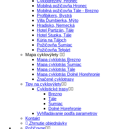
Cyklodreziny, Hronec
Mobilná požičovňa Hronec
Mobilná požičovňa Tále - Brezno
Profibikers, Bystrá
Villa Ďumbierka, Mýto
Hradisko, Nemecká
Hotel Partizán, Tále
Hotel Stupka, Tále
Kúria na Táloch
Požičovňa Šumiac
Požičovňa Telgárt
Mapa cyklovýlety
Mapa cyklotrás Brezno
Mapa cyklotrás Šumiac
Mapa cyklotrás Tále
Mapa cyklotrás Dolné Horehronie
Značené cyklotrasy
Tipy na cyklovýlety
Cyklistické trasy
Brezno
Tále
Šumiac
Dolné Horehronie
Vyhľladávanie podľa parametrov
Kontakt
Zhrnutie objednávky
Požičovne