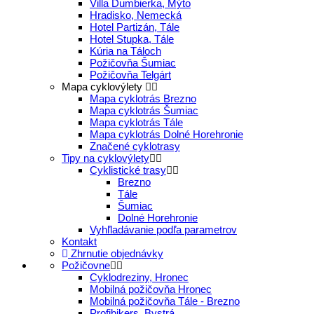
Villa Ďumbierka, Mýto
Hradisko, Nemecká
Hotel Partizán, Tále
Hotel Stupka, Tále
Kúria na Táloch
Požičovňa Šumiac
Požičovňa Telgárt
Mapa cyklovýlety
Mapa cyklotrás Brezno
Mapa cyklotrás Šumiac
Mapa cyklotrás Tále
Mapa cyklotrás Dolné Horehronie
Značené cyklotrasy
Tipy na cyklovýlety
Cyklistické trasy
Brezno
Tále
Šumiac
Dolné Horehronie
Vyhľladávanie podľa parametrov
Kontakt
Zhrnutie objednávky
Požičovne
Cyklodreziny, Hronec
Mobilná požičovňa Hronec
Mobilná požičovňa Tále - Brezno
Profibikers, Bystrá