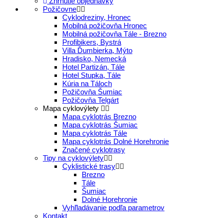
Zhrnutie objednávky
Požičovne
Cyklodreziny, Hronec
Mobilná požičovňa Hronec
Mobilná požičovňa Tále - Brezno
Profibikers, Bystrá
Villa Ďumbierka, Mýto
Hradisko, Nemecká
Hotel Partizán, Tále
Hotel Stupka, Tále
Kúria na Táloch
Požičovňa Šumiac
Požičovňa Telgárt
Mapa cyklovýlety
Mapa cyklotrás Brezno
Mapa cyklotrás Šumiac
Mapa cyklotrás Tále
Mapa cyklotrás Dolné Horehronie
Značené cyklotrasy
Tipy na cyklovýlety
Cyklistické trasy
Brezno
Tále
Šumiac
Dolné Horehronie
Vyhľladávanie podľa parametrov
Kontakt