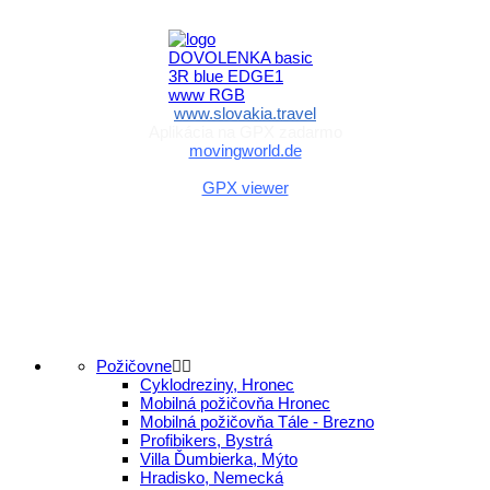
a športu Slovenskej republiky
www.slovakia.travel
Aplikácia na GPX zadarmo
movingworld.de
Aplikácia na GPX zadarmo (Android)
GPX viewer
Požičovne
Cyklodreziny, Hronec
Mobilná požičovňa Hronec
Mobilná požičovňa Tále - Brezno
Profibikers, Bystrá
Villa Ďumbierka, Mýto
Hradisko, Nemecká