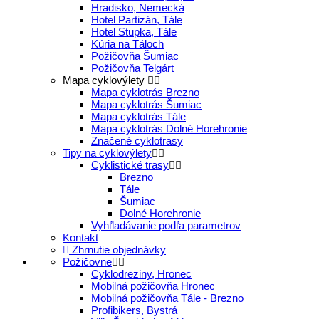
Hradisko, Nemecká
Hotel Partizán, Tále
Hotel Stupka, Tále
Kúria na Táloch
Požičovňa Šumiac
Požičovňa Telgárt
Mapa cyklovýlety
Mapa cyklotrás Brezno
Mapa cyklotrás Šumiac
Mapa cyklotrás Tále
Mapa cyklotrás Dolné Horehronie
Značené cyklotrasy
Tipy na cyklovýlety
Cyklistické trasy
Brezno
Tále
Šumiac
Dolné Horehronie
Vyhľladávanie podľa parametrov
Kontakt
Zhrnutie objednávky
Požičovne
Cyklodreziny, Hronec
Mobilná požičovňa Hronec
Mobilná požičovňa Tále - Brezno
Profibikers, Bystrá