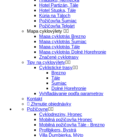
Hotel Partizán, Tále
Hotel Stupka, Tále
Kúria na Táloch
Požičovňa Šumiac
Požičovňa Telgárt
Mapa cyklovýlety
Mapa cyklotrás Brezno
Mapa cyklotrás Šumiac
Mapa cyklotrás Tále
Mapa cyklotrás Dolné Horehronie
Značené cyklotrasy
Tipy na cyklovýlety
Cyklistické trasy
Brezno
Tále
Šumiac
Dolné Horehronie
Vyhľladávanie podľa parametrov
Kontakt
Zhrnutie objednávky
Požičovne
Cyklodreziny, Hronec
Mobilná požičovňa Hronec
Mobilná požičovňa Tále - Brezno
Profibikers, Bystrá
Villa Ďumbierka, Mýto