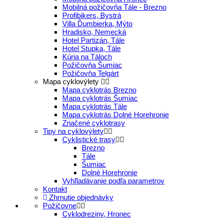
Mobilná požičovňa Tále - Brezno
Profibikers, Bystrá
Villa Ďumbierka, Mýto
Hradisko, Nemecká
Hotel Partizán, Tále
Hotel Stupka, Tále
Kúria na Táloch
Požičovňa Šumiac
Požičovňa Telgárt
Mapa cyklovýlety
Mapa cyklotrás Brezno
Mapa cyklotrás Šumiac
Mapa cyklotrás Tále
Mapa cyklotrás Dolné Horehronie
Značené cyklotrasy
Tipy na cyklovýlety
Cyklistické trasy
Brezno
Tále
Šumiac
Dolné Horehronie
Vyhľladávanie podľa parametrov
Kontakt
Zhrnutie objednávky
Požičovne
Cyklodreziny, Hronec