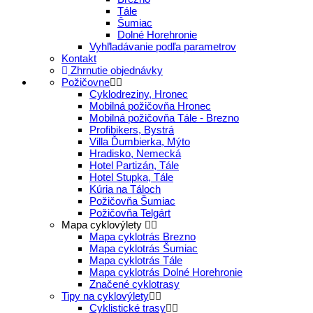
Tále
Šumiac
Dolné Horehronie
Vyhľladávanie podľa parametrov
Kontakt
Zhrnutie objednávky
Požičovne
Cyklodreziny, Hronec
Mobilná požičovňa Hronec
Mobilná požičovňa Tále - Brezno
Profibikers, Bystrá
Villa Ďumbierka, Mýto
Hradisko, Nemecká
Hotel Partizán, Tále
Hotel Stupka, Tále
Kúria na Táloch
Požičovňa Šumiac
Požičovňa Telgárt
Mapa cyklovýlety
Mapa cyklotrás Brezno
Mapa cyklotrás Šumiac
Mapa cyklotrás Tále
Mapa cyklotrás Dolné Horehronie
Značené cyklotrasy
Tipy na cyklovýlety
Cyklistické trasy