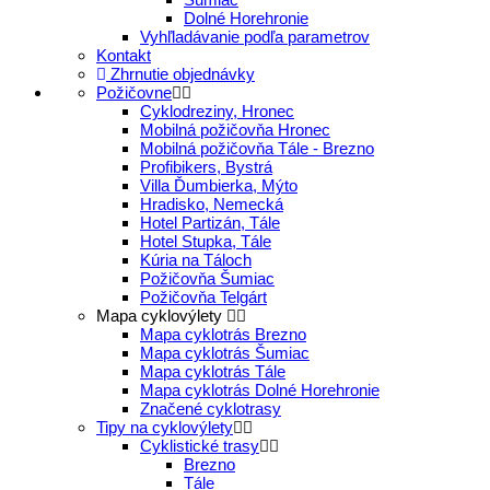
Dolné Horehronie
Vyhľladávanie podľa parametrov
Kontakt
Zhrnutie objednávky
Požičovne
Cyklodreziny, Hronec
Mobilná požičovňa Hronec
Mobilná požičovňa Tále - Brezno
Profibikers, Bystrá
Villa Ďumbierka, Mýto
Hradisko, Nemecká
Hotel Partizán, Tále
Hotel Stupka, Tále
Kúria na Táloch
Požičovňa Šumiac
Požičovňa Telgárt
Mapa cyklovýlety
Mapa cyklotrás Brezno
Mapa cyklotrás Šumiac
Mapa cyklotrás Tále
Mapa cyklotrás Dolné Horehronie
Značené cyklotrasy
Tipy na cyklovýlety
Cyklistické trasy
Brezno
Tále