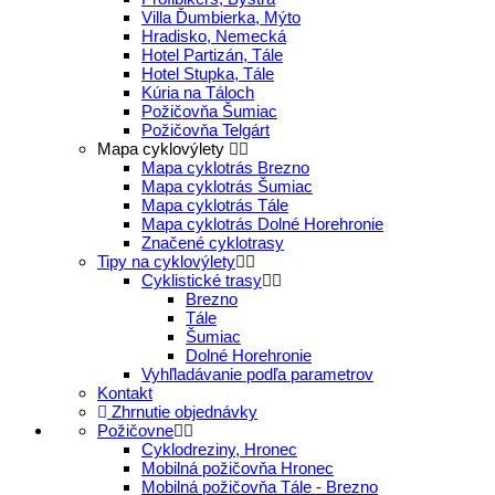
Villa Ďumbierka, Mýto
Hradisko, Nemecká
Hotel Partizán, Tále
Hotel Stupka, Tále
Kúria na Táloch
Požičovňa Šumiac
Požičovňa Telgárt
Mapa cyklovýlety
Mapa cyklotrás Brezno
Mapa cyklotrás Šumiac
Mapa cyklotrás Tále
Mapa cyklotrás Dolné Horehronie
Značené cyklotrasy
Tipy na cyklovýlety
Cyklistické trasy
Brezno
Tále
Šumiac
Dolné Horehronie
Vyhľladávanie podľa parametrov
Kontakt
Zhrnutie objednávky
Požičovne
Cyklodreziny, Hronec
Mobilná požičovňa Hronec
Mobilná požičovňa Tále - Brezno