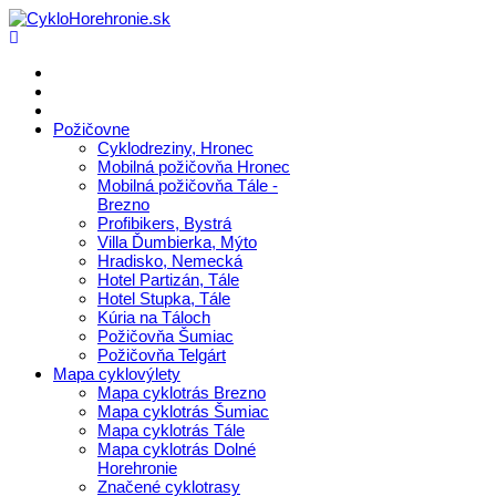
Požičovne
Cyklodreziny, Hronec
Mobilná požičovňa Hronec
Mobilná požičovňa Tále -
Brezno
Profibikers, Bystrá
Villa Ďumbierka, Mýto
Hradisko, Nemecká
Hotel Partizán, Tále
Hotel Stupka, Tále
Kúria na Táloch
Požičovňa Šumiac
Požičovňa Telgárt
Mapa cyklovýlety
Mapa cyklotrás Brezno
Mapa cyklotrás Šumiac
Mapa cyklotrás Tále
Mapa cyklotrás Dolné
Horehronie
Značené cyklotrasy