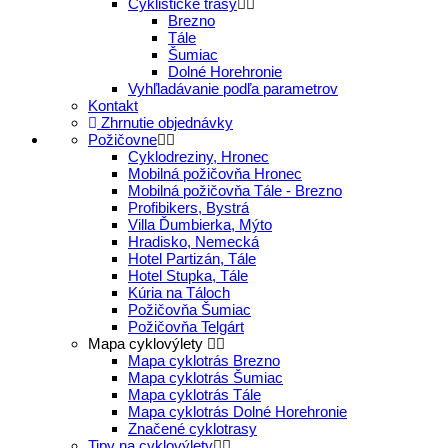
Cyklistické trasy
Brezno
Tále
Šumiac
Dolné Horehronie
Vyhľladávanie podľa parametrov
Kontakt
Zhrnutie objednávky
Požičovne
Cyklodreziny, Hronec
Mobilná požičovňa Hronec
Mobilná požičovňa Tále - Brezno
Profibikers, Bystrá
Villa Ďumbierka, Mýto
Hradisko, Nemecká
Hotel Partizán, Tále
Hotel Stupka, Tále
Kúria na Táloch
Požičovňa Šumiac
Požičovňa Telgárt
Mapa cyklovýlety
Mapa cyklotrás Brezno
Mapa cyklotrás Šumiac
Mapa cyklotrás Tále
Mapa cyklotrás Dolné Horehronie
Značené cyklotrasy
Tipy na cyklovýlety