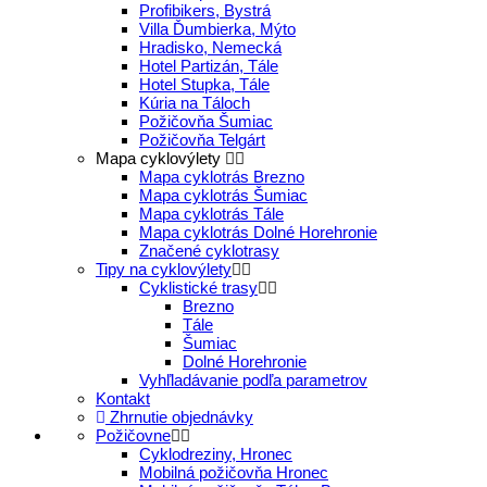
Profibikers, Bystrá
Villa Ďumbierka, Mýto
Hradisko, Nemecká
Hotel Partizán, Tále
Hotel Stupka, Tále
Kúria na Táloch
Požičovňa Šumiac
Požičovňa Telgárt
Mapa cyklovýlety
Mapa cyklotrás Brezno
Mapa cyklotrás Šumiac
Mapa cyklotrás Tále
Mapa cyklotrás Dolné Horehronie
Značené cyklotrasy
Tipy na cyklovýlety
Cyklistické trasy
Brezno
Tále
Šumiac
Dolné Horehronie
Vyhľladávanie podľa parametrov
Kontakt
Zhrnutie objednávky
Požičovne
Cyklodreziny, Hronec
Mobilná požičovňa Hronec