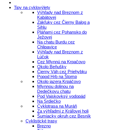
Tipy na cyklovýlety
Výhľady nad Breznom z
Kabátovej
Zákľuky cez Čierny Balog a
Sihlu
Pláňami cez Pohansko do
Ježovej
Na chatu Burdu cez
Chlipavice
Výhľady nad Breznom z
Lúčok
Cez Mlynnú na Krpačovo
Okolo Beňušky
Čierny Váh cez Priehybku
Popod Hrb na Štomp
Okolo jazera Krpáčovo
Mlynnou dolinou na
Dedečkovu chatu
Pod Vajskovksý vodopád
Na Srdiečko
Cyklotrasa na Muráň
Za výhľadmi z Kráľovej holi
Šumiacky okruh cez Besník
Cyklistické trasy
Brezno