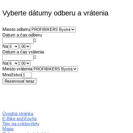
Vyberte dátumy odberu a vrátenia
Miesto odberu
Dátum a čas odberu
Na
:
Dátum a čas vrátenia
Na
:
Miesto vrátenia
Množstvo
Úvodná stránka
E-Bike požičovňa
Tipy na cyklovýlety
Mapa