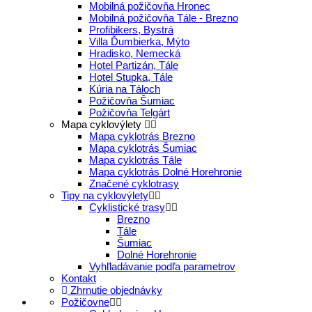
Mobilná požičovňa Hronec
Mobilná požičovňa Tále - Brezno
Profibikers, Bystrá
Villa Ďumbierka, Mýto
Hradisko, Nemecká
Hotel Partizán, Tále
Hotel Stupka, Tále
Kúria na Táloch
Požičovňa Šumiac
Požičovňa Telgárt
Mapa cyklovýlety
Mapa cyklotrás Brezno
Mapa cyklotrás Šumiac
Mapa cyklotrás Tále
Mapa cyklotrás Dolné Horehronie
Značené cyklotrasy
Tipy na cyklovýlety
Cyklistické trasy
Brezno
Tále
Šumiac
Dolné Horehronie
Vyhľladávanie podľa parametrov
Kontakt
Zhrnutie objednávky
Požičovne