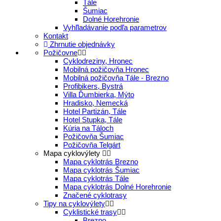
Tále
Šumiac
Dolné Horehronie
Vyhľladávanie podľa parametrov
Kontakt
Zhrnutie objednávky
Požičovne
Cyklodreziny, Hronec
Mobilná požičovňa Hronec
Mobilná požičovňa Tále - Brezno
Profibikers, Bystrá
Villa Ďumbierka, Mýto
Hradisko, Nemecká
Hotel Partizán, Tále
Hotel Stupka, Tále
Kúria na Táloch
Požičovňa Šumiac
Požičovňa Telgárt
Mapa cyklovýlety
Mapa cyklotrás Brezno
Mapa cyklotrás Šumiac
Mapa cyklotrás Tále
Mapa cyklotrás Dolné Horehronie
Značené cyklotrasy
Tipy na cyklovýlety
Cyklistické trasy
Brezno