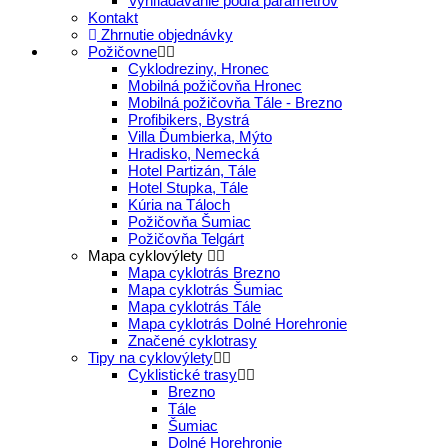
Vyhľladávanie podľa parametrov
Kontakt
Zhrnutie objednávky
Požičovne
Cyklodreziny, Hronec
Mobilná požičovňa Hronec
Mobilná požičovňa Tále - Brezno
Profibikers, Bystrá
Villa Ďumbierka, Mýto
Hradisko, Nemecká
Hotel Partizán, Tále
Hotel Stupka, Tále
Kúria na Táloch
Požičovňa Šumiac
Požičovňa Telgárt
Mapa cyklovýlety
Mapa cyklotrás Brezno
Mapa cyklotrás Šumiac
Mapa cyklotrás Tále
Mapa cyklotrás Dolné Horehronie
Značené cyklotrasy
Tipy na cyklovýlety
Cyklistické trasy
Brezno
Tále
Šumiac
Dolné Horehronie