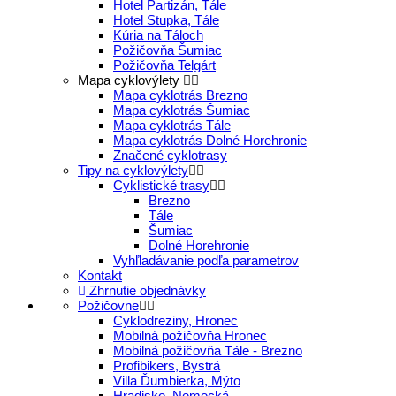
Hotel Partizán, Tále
Hotel Stupka, Tále
Kúria na Táloch
Požičovňa Šumiac
Požičovňa Telgárt
Mapa cyklovýlety
Mapa cyklotrás Brezno
Mapa cyklotrás Šumiac
Mapa cyklotrás Tále
Mapa cyklotrás Dolné Horehronie
Značené cyklotrasy
Tipy na cyklovýlety
Cyklistické trasy
Brezno
Tále
Šumiac
Dolné Horehronie
Vyhľladávanie podľa parametrov
Kontakt
Zhrnutie objednávky
Požičovne
Cyklodreziny, Hronec
Mobilná požičovňa Hronec
Mobilná požičovňa Tále - Brezno
Profibikers, Bystrá
Villa Ďumbierka, Mýto
Hradisko, Nemecká