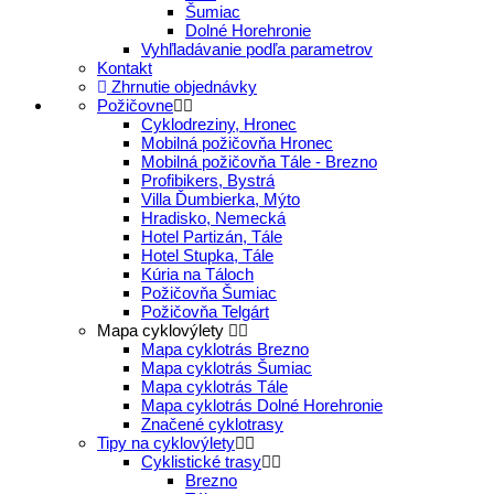
Šumiac
Dolné Horehronie
Vyhľladávanie podľa parametrov
Kontakt
Zhrnutie objednávky
Požičovne
Cyklodreziny, Hronec
Mobilná požičovňa Hronec
Mobilná požičovňa Tále - Brezno
Profibikers, Bystrá
Villa Ďumbierka, Mýto
Hradisko, Nemecká
Hotel Partizán, Tále
Hotel Stupka, Tále
Kúria na Táloch
Požičovňa Šumiac
Požičovňa Telgárt
Mapa cyklovýlety
Mapa cyklotrás Brezno
Mapa cyklotrás Šumiac
Mapa cyklotrás Tále
Mapa cyklotrás Dolné Horehronie
Značené cyklotrasy
Tipy na cyklovýlety
Cyklistické trasy
Brezno