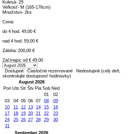
Kolesá- 29
Veľkosť- M (165-176cm)
Množstvo- 2ks
Cena:
do 4 hod. 49,00 €
nad 4 hod. 59,00 €
Záloha: 200,00 €
Začínajúc od
€ 49.00
Dostupné
Čiastočne rezervované
Nedostupné (celý deň,
skontrolujte dostupnosť hodinovky)
August 2026
Pon
Uto
Str
Štv
Pia
Sob
Ned
01
02
03
04
05
06
07
08
09
10
11
12
13
14
15
16
17
18
19
20
21
22
23
24
25
26
27
28
29
30
31
September 2026