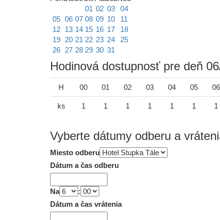
01
02
03
04
05
06
07
08
09
10
11
12
13
14
15
16
17
18
19
20
21
22
23
24
25
26
27
28
29
30
31
Hodinová dostupnosť pre deň 06
H
00
01
02
03
04
05
06
ks
1
1
1
1
1
1
1
Vyberte dátumy odberu a vráteni
Miesto odberu
Dátum a čas odberu
Na
:
Dátum a čas vrátenia