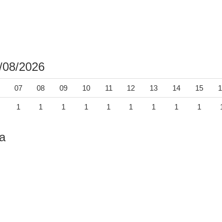
/08/2026
07
08
09
10
11
12
13
14
15
1
1
1
1
1
1
1
1
1
1
a