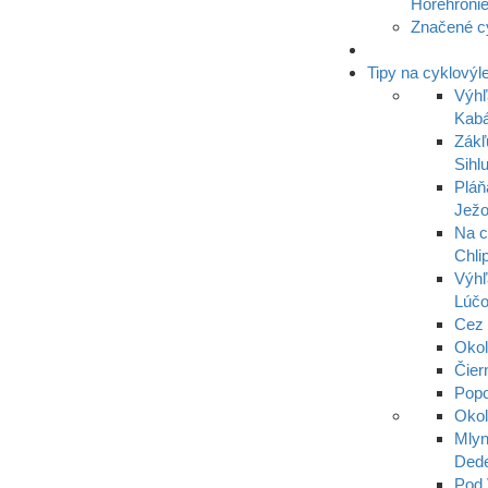
Horehroni
Značené c
Tipy na cyklovýl
Výhľ
Kabá
Zákľ
Sihl
Pláň
Ježo
Na c
Chli
Výhľ
Lúč
Cez 
Oko
Čier
Popo
Okol
Mlyn
Dede
Pod 