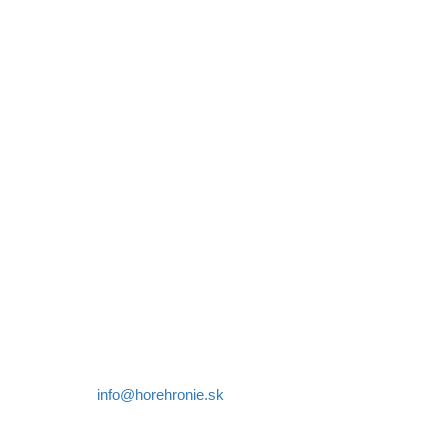
REGIÓN HOREHRONIE
oblastná organizácia cestovného ruchu
Klaster Horehronie
združenie cestovného ruchu
Nám. gen. M.R. Štefánika 3
977 01 Brezno
Telefón:
+421 911 633 119
E-mail:
info@horehronie.sk