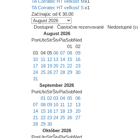
TA Corratec HT veľkosť M
x1
TA Corratec HT veľkosť S
x1
Začínajúc od
€ 30.00
Dostupné
Čiastočne rezervované
Nedostupné (ce
August 2026
Pon
Uto
Str
Štv
Pia
Sob
Ned
01
02
03
04
05
06
07
08
09
10
11
12
13
14
15
16
17
18
19
20
21
22
23
24
25
26
27
28
29
30
31
September 2026
Pon
Uto
Str
Štv
Pia
Sob
Ned
01
02
03
04
05
06
07
08
09
10
11
12
13
14
15
16
17
18
19
20
21
22
23
24
25
26
27
28
29
30
Október 2026
Pon
Uto
Str
Štv
Pia
Sob
Ned