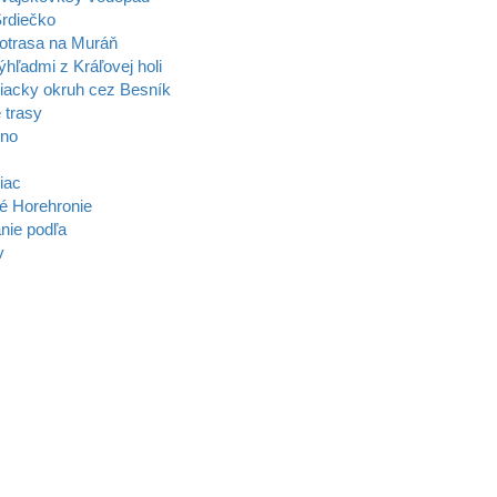
rdiečko
otrasa na Muráň
ýhľadmi z Kráľovej holi
acky okruh cez Besník
 trasy
zno
iac
é Horehronie
nie podľa
v