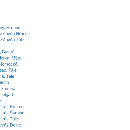
ny, Hronec
ožičovňa Hronec
žičovňa Tále -
, Bystrá
ierka, Mýto
 Nemecká
zán, Tále
ka, Tále
áloch
 Šumiac
Telgárt
y
otrás Brezno
otrás Šumiac
trás Tále
otrás Dolné