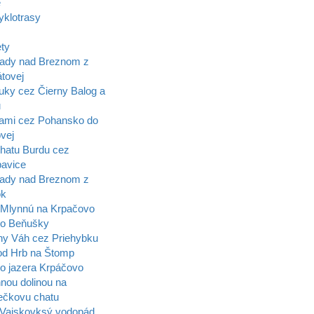
e
yklotrasy
ety
ady nad Breznom z
tovej
uky cez Čierny Balog a
u
ami cez Pohansko do
vej
hatu Burdu cez
pavice
ady nad Breznom z
ok
Mlynnú na Krpačovo
lo Beňušky
ny Váh cez Priehybku
d Hrb na Štomp
o jazera Krpáčovo
nou dolinou na
čkovu chatu
Vajskovksý vodopád