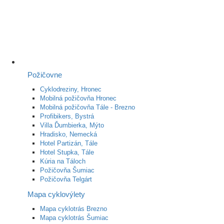
Požičovne
Cyklodreziny, Hronec
Mobilná požičovňa Hronec
Mobilná požičovňa Tále - Brezno
Profibikers, Bystrá
Villa Ďumbierka, Mýto
Hradisko, Nemecká
Hotel Partizán, Tále
Hotel Stupka, Tále
Kúria na Táloch
Požičovňa Šumiac
Požičovňa Telgárt
Mapa cyklovýlety
Mapa cyklotrás Brezno
Mapa cyklotrás Šumiac