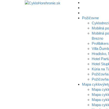
Požičovne
Cyklodrezi
Mobilná p
Mobilná po
Brezno
Profibikers
Villa Ďumb
Hradisko,
Hotel Parti
Hotel Stup
Kúria na T
Požičovňa
Požičovňa 
Mapa cyklovýlet
Mapa cykl
Mapa cykl
Mapa cyklo
Mapa cykl