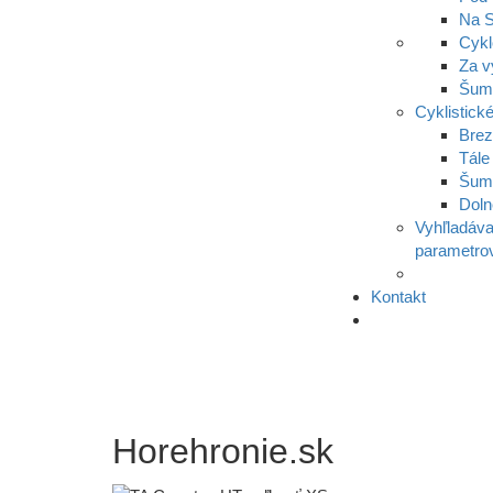
Na S
Cykl
Za v
Šumi
Cyklistické
Bre
Tále
Šum
Doln
Vyhľladáva
parametro
Kontakt
Horehronie.sk