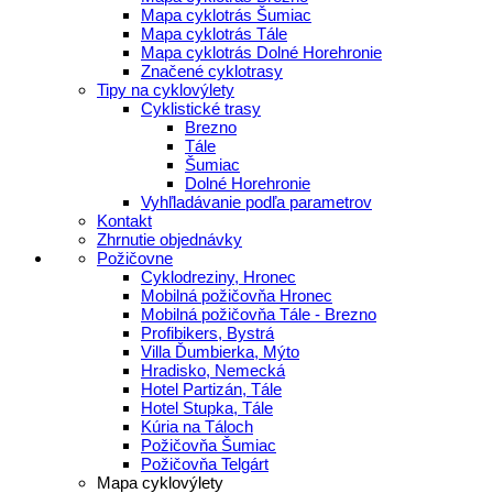
Mapa cyklotrás Šumiac
Mapa cyklotrás Tále
Mapa cyklotrás Dolné Horehronie
Značené cyklotrasy
Tipy na cyklovýlety
Cyklistické trasy
Brezno
Tále
Šumiac
Dolné Horehronie
Vyhľladávanie podľa parametrov
Kontakt
Zhrnutie objednávky
Požičovne
Cyklodreziny, Hronec
Mobilná požičovňa Hronec
Mobilná požičovňa Tále - Brezno
Profibikers, Bystrá
Villa Ďumbierka, Mýto
Hradisko, Nemecká
Hotel Partizán, Tále
Hotel Stupka, Tále
Kúria na Táloch
Požičovňa Šumiac
Požičovňa Telgárt
Mapa cyklovýlety