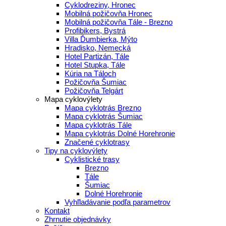
Cyklodreziny, Hronec
Mobilná požičovňa Hronec
Mobilná požičovňa Tále - Brezno
Profibikers, Bystrá
Villa Ďumbierka, Mýto
Hradisko, Nemecká
Hotel Partizán, Tále
Hotel Stupka, Tále
Kúria na Táloch
Požičovňa Šumiac
Požičovňa Telgárt
Mapa cyklovýlety
Mapa cyklotrás Brezno
Mapa cyklotrás Šumiac
Mapa cyklotrás Tále
Mapa cyklotrás Dolné Horehronie
Značené cyklotrasy
Tipy na cyklovýlety
Cyklistické trasy
Brezno
Tále
Šumiac
Dolné Horehronie
Vyhľladávanie podľa parametrov
Kontakt
Zhrnutie objednávky