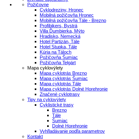
Požičovne
Cyklodreziny, Hronec
Mobilná požičovňa Hronec
Mobilná požičovňa Tále - Brezno
Profibikers, Bystrá
Villa Ďumbierka, Mýto
Hradisko, Nemecká
Hotel Partizán, Tále
Hotel Stupka, Tále
Kúria na Táloch
Požičovňa Šumiac
Požičovňa Telgárt
Mapa cyklovýlety
Mapa cyklotrás Brezno
Mapa cyklotrás Šumiac
Mapa cyklotrás Tále
Mapa cyklotrás Dolné Horehronie
Značené cyklotrasy
Tipy na cyklovýlety
Cyklistické trasy
Brezno
Tále
Šumiac
Dolné Horehronie
Vyhľladávanie podľa parametrov
Kontakt