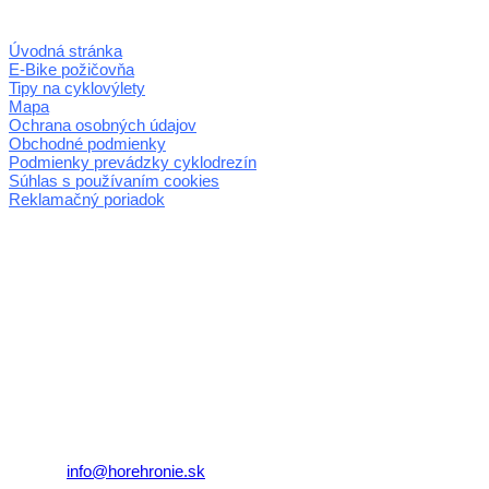
Úvodná stránka
E-Bike požičovňa
Tipy na cyklovýlety
Mapa
Ochrana osobných údajov
Obchodné podmienky
Podmienky prevádzky cyklodrezín
Súhlas s používaním cookies
Reklamačný poriadok
© 2026 horehronie.sk
REGIÓN HOREHRONIE
oblastná organizácia cestovného ruchu
Klaster Horehronie
združenie cestovného ruchu
Nám. gen. M.R. Štefánika 3
977 01 Brezno
Telefón:
+421 911 633 119
E-mail:
info@horehronie.sk