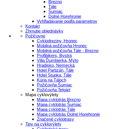
Brezno
Tále
Šumiac
Dolné Horehronie
Vyhľladávanie podľa parametrov
Kontakt
Zhrnutie objednávky
Požičovne
Cyklodreziny, Hronec
Mobilná požičovňa Hronec
Mobilná požičovňa Tále - Brezno
Profibikers, Bystrá
Villa Ďumbierka, Mýto
Hradisko, Nemecká
Hotel Partizán, Tále
Hotel Stupka, Tále
Kúria na Táloch
Požičovňa Šumiac
Požičovňa Telgárt
Mapa cyklovýlety
Mapa cyklotrás Brezno
Mapa cyklotrás Šumiac
Mapa cyklotrás Tále
Mapa cyklotrás Dolné Horehronie
Značené cyklotrasy
Tipy na cyklovýlety
Cyklistické trasy