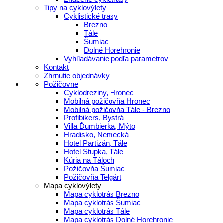
Tipy na cyklovýlety
Cyklistické trasy
Brezno
Tále
Šumiac
Dolné Horehronie
Vyhľladávanie podľa parametrov
Kontakt
Zhrnutie objednávky
Požičovne
Cyklodreziny, Hronec
Mobilná požičovňa Hronec
Mobilná požičovňa Tále - Brezno
Profibikers, Bystrá
Villa Ďumbierka, Mýto
Hradisko, Nemecká
Hotel Partizán, Tále
Hotel Stupka, Tále
Kúria na Táloch
Požičovňa Šumiac
Požičovňa Telgárt
Mapa cyklovýlety
Mapa cyklotrás Brezno
Mapa cyklotrás Šumiac
Mapa cyklotrás Tále
Mapa cyklotrás Dolné Horehronie