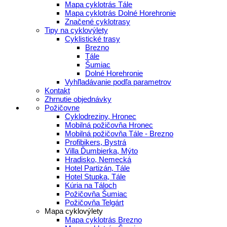
Mapa cyklotrás Tále
Mapa cyklotrás Dolné Horehronie
Značené cyklotrasy
Tipy na cyklovýlety
Cyklistické trasy
Brezno
Tále
Šumiac
Dolné Horehronie
Vyhľladávanie podľa parametrov
Kontakt
Zhrnutie objednávky
Požičovne
Cyklodreziny, Hronec
Mobilná požičovňa Hronec
Mobilná požičovňa Tále - Brezno
Profibikers, Bystrá
Villa Ďumbierka, Mýto
Hradisko, Nemecká
Hotel Partizán, Tále
Hotel Stupka, Tále
Kúria na Táloch
Požičovňa Šumiac
Požičovňa Telgárt
Mapa cyklovýlety
Mapa cyklotrás Brezno