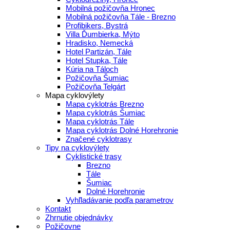
Mobilná požičovňa Hronec
Mobilná požičovňa Tále - Brezno
Profibikers, Bystrá
Villa Ďumbierka, Mýto
Hradisko, Nemecká
Hotel Partizán, Tále
Hotel Stupka, Tále
Kúria na Táloch
Požičovňa Šumiac
Požičovňa Telgárt
Mapa cyklovýlety
Mapa cyklotrás Brezno
Mapa cyklotrás Šumiac
Mapa cyklotrás Tále
Mapa cyklotrás Dolné Horehronie
Značené cyklotrasy
Tipy na cyklovýlety
Cyklistické trasy
Brezno
Tále
Šumiac
Dolné Horehronie
Vyhľladávanie podľa parametrov
Kontakt
Zhrnutie objednávky
Požičovne