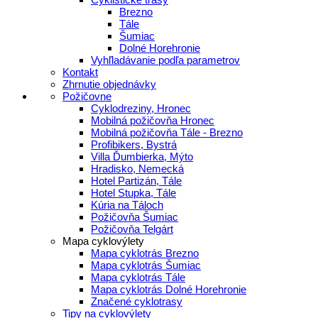
Brezno
Tále
Šumiac
Dolné Horehronie
Vyhľladávanie podľa parametrov
Kontakt
Zhrnutie objednávky
Požičovne
Cyklodreziny, Hronec
Mobilná požičovňa Hronec
Mobilná požičovňa Tále - Brezno
Profibikers, Bystrá
Villa Ďumbierka, Mýto
Hradisko, Nemecká
Hotel Partizán, Tále
Hotel Stupka, Tále
Kúria na Táloch
Požičovňa Šumiac
Požičovňa Telgárt
Mapa cyklovýlety
Mapa cyklotrás Brezno
Mapa cyklotrás Šumiac
Mapa cyklotrás Tále
Mapa cyklotrás Dolné Horehronie
Značené cyklotrasy
Tipy na cyklovýlety