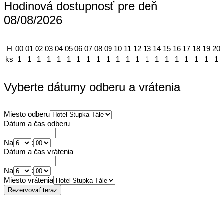
Hodinová dostupnosť pre deň
08/08/2026
H
00
01
02
03
04
05
06
07
08
09
10
11
12
13
14
15
16
17
18
19
20
ks
1
1
1
1
1
1
1
1
1
1
1
1
1
1
1
1
1
1
1
1
1
Vyberte dátumy odberu a vrátenia
Miesto odberu
Dátum a čas odberu
Na
:
Dátum a čas vrátenia
Na
:
Miesto vrátenia