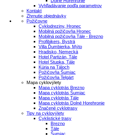
Dolné Horehronie
Vyhľladávanie podľa parametrov
Kontakt
Zhrnutie objednávky
Požičovne
Cyklodreziny, Hronec
Mobilná požičovňa Hronec
Mobilná požičovňa Tále - Brezno
Profibikers, Bystrá
Villa Ďumbierka, Mýto
Hradisko, Nemecká
Hotel Partizán, Tále
Hotel Stupka, Tále
Kúria na Táloch
Požičovňa Šumiac
Požičovňa Telgárt
Mapa cyklovýlety
Mapa cyklotrás Brezno
Mapa cyklotrás Šumiac
Mapa cyklotrás Tále
Mapa cyklotrás Dolné Horehronie
Značené cyklotrasy
Tipy na cyklovýlety
Cyklistické trasy
Brezno
Tále
Šumiac