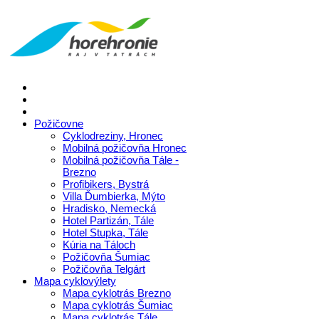
Požičovne
Cyklodreziny, Hronec
Mobilná požičovňa Hronec
Mobilná požičovňa Tále -
Brezno
Profibikers, Bystrá
Villa Ďumbierka, Mýto
Hradisko, Nemecká
Hotel Partizán, Tále
Hotel Stupka, Tále
Kúria na Táloch
Požičovňa Šumiac
Požičovňa Telgárt
Mapa cyklovýlety
Mapa cyklotrás Brezno
Mapa cyklotrás Šumiac
Mapa cyklotrás Tále