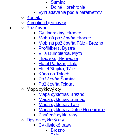
Šumiac
Dolné Horehronie
Vyhľladávanie podľa parametrov
Kontakt
Zhrnutie objednávky
Požičovne
Cyklodreziny, Hronec
Mobilná požičovňa Hronec
Mobilná požičovňa Tále - Brezno
Profibikers, Bystrá
Villa Ďumbierka, Mýto
Hradisko, Nemecká
Hotel Partizán, Tále
Hotel Stupka, Tále
Kúria na Táloch
Požičovňa Šumiac
Požičovňa Telgárt
Mapa cyklovýlety
Mapa cyklotrás Brezno
Mapa cyklotrás Šumiac
Mapa cyklotrás Tále
Mapa cyklotrás Dolné Horehronie
Značené cyklotrasy
Tipy na cyklovýlety
Cyklistické trasy
Brezno