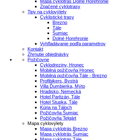
Mapa cyklotrás Dolné Horehronie
Značené cyklotrasy
Tipy na cyklovýlety
Cyklistické trasy
Brezno
Tále
Šumiac
Dolné Horehronie
Vyhľladávanie podľa parametrov
Kontakt
Zhrnutie objednávky
Požičovne
Cyklodreziny, Hronec
Mobilná požičovňa Hronec
Mobilná požičovňa Tále - Brezno
Profibikers, Bystrá
Villa Ďumbierka, Mýto
Hradisko, Nemecká
Hotel Partizán, Tále
Hotel Stupka, Tále
Kúria na Táloch
Požičovňa Šumiac
Požičovňa Telgárt
Mapa cyklovýlety
Mapa cyklotrás Brezno
Mapa cyklotrás Šumiac
Mapa cyklotrás Tále