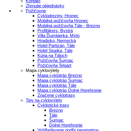
Kontakt
Zhrnutie objednávky
Požičovne
Cyklodreziny, Hronec
Mobilná požičovňa Hronec
Mobilná požičovňa Tále - Brezno
Profibikers, Bystrá
Villa Ďumbierka, Mýto
Hradisko, Nemecká
Hotel Partizán, Tále
Hotel Stupka, Tále
Kúria na Táloch
Požičovňa Šumiac
Požičovňa Telgárt
Mapa cyklovýlety
Mapa cyklotrás Brezno
Mapa cyklotrás Šumiac
Mapa cyklotrás Tále
Mapa cyklotrás Dolné Horehronie
Značené cyklotrasy
Tipy na cyklovýlety
Cyklistické trasy
Brezno
Tále
Šumiac
Dolné Horehronie
Vyhľladávanie podľa parametrov