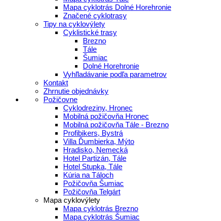
Mapa cyklotrás Dolné Horehronie
Značené cyklotrasy
Tipy na cyklovýlety
Cyklistické trasy
Brezno
Tále
Šumiac
Dolné Horehronie
Vyhľladávanie podľa parametrov
Kontakt
Zhrnutie objednávky
Požičovne
Cyklodreziny, Hronec
Mobilná požičovňa Hronec
Mobilná požičovňa Tále - Brezno
Profibikers, Bystrá
Villa Ďumbierka, Mýto
Hradisko, Nemecká
Hotel Partizán, Tále
Hotel Stupka, Tále
Kúria na Táloch
Požičovňa Šumiac
Požičovňa Telgárt
Mapa cyklovýlety
Mapa cyklotrás Brezno
Mapa cyklotrás Šumiac