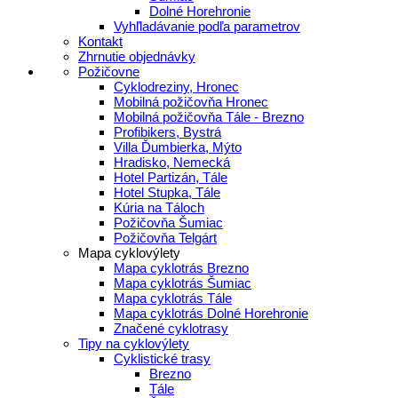
Dolné Horehronie
Vyhľladávanie podľa parametrov
Kontakt
Zhrnutie objednávky
Požičovne
Cyklodreziny, Hronec
Mobilná požičovňa Hronec
Mobilná požičovňa Tále - Brezno
Profibikers, Bystrá
Villa Ďumbierka, Mýto
Hradisko, Nemecká
Hotel Partizán, Tále
Hotel Stupka, Tále
Kúria na Táloch
Požičovňa Šumiac
Požičovňa Telgárt
Mapa cyklovýlety
Mapa cyklotrás Brezno
Mapa cyklotrás Šumiac
Mapa cyklotrás Tále
Mapa cyklotrás Dolné Horehronie
Značené cyklotrasy
Tipy na cyklovýlety
Cyklistické trasy
Brezno
Tále