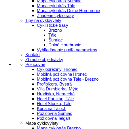
Mapa cyklotrás Šumiac
Mapa cyklotrás Tále
Mapa cyklotrás Dolné Horehronie
Značené cyklotrasy
Tipy na cyklovýlety
Cyklistické trasy
Brezno
Tále
Šumiac
Dolné Horehronie
Vyhľladávanie podľa parametrov
Kontakt
Zhrnutie objednávky
Požičovne
Cyklodreziny, Hronec
Mobilná požičovňa Hronec
Mobilná požičovňa Tále - Brezno
Profibikers, Bystrá
Villa Ďumbierka, Mýto
Hradisko, Nemecká
Hotel Partizán, Tále
Hotel Stupka, Tále
Kúria na Táloch
Požičovňa Šumiac
Požičovňa Telgárt
Mapa cyklovýlety
Mapa cyklotrás Brezno