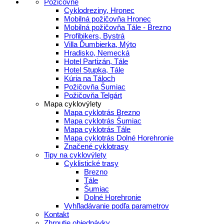
Požičovne
Cyklodreziny, Hronec
Mobilná požičovňa Hronec
Mobilná požičovňa Tále - Brezno
Profibikers, Bystrá
Villa Ďumbierka, Mýto
Hradisko, Nemecká
Hotel Partizán, Tále
Hotel Stupka, Tále
Kúria na Táloch
Požičovňa Šumiac
Požičovňa Telgárt
Mapa cyklovýlety
Mapa cyklotrás Brezno
Mapa cyklotrás Šumiac
Mapa cyklotrás Tále
Mapa cyklotrás Dolné Horehronie
Značené cyklotrasy
Tipy na cyklovýlety
Cyklistické trasy
Brezno
Tále
Šumiac
Dolné Horehronie
Vyhľladávanie podľa parametrov
Kontakt
Zhrnutie objednávky