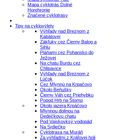
Mapa cyklotrás Dolné
Horehronie
Značené cyklotrasy
Tipy na cyklovýlety
Výhľady nad Breznom z
Kabátovej
Zákľuky cez Čierny Balog a
Sihlu
Pláňami cez Pohansko do
Ježovej
Na chatu Burdu cez
Chlipavice
Výhľady nad Breznom z
Lúčok
Cez Mlynnú na Krpačovo
Okolo Beňušky
Čierny Váh cez Priehybku
Popod Hrb na Štomp
Okolo jazera Krpáčovo
Mlynnou dolinou na
Dedečkovu chatu
Pod Vajskovksý vodopád
Na Srdiečko
Cyklotrasa na Muráň
Za výhľadmi z Kráľovej holi