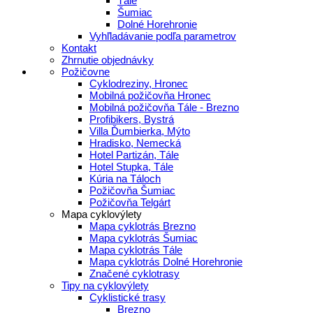
Tále
Šumiac
Dolné Horehronie
Vyhľladávanie podľa parametrov
Kontakt
Zhrnutie objednávky
Požičovne
Cyklodreziny, Hronec
Mobilná požičovňa Hronec
Mobilná požičovňa Tále - Brezno
Profibikers, Bystrá
Villa Ďumbierka, Mýto
Hradisko, Nemecká
Hotel Partizán, Tále
Hotel Stupka, Tále
Kúria na Táloch
Požičovňa Šumiac
Požičovňa Telgárt
Mapa cyklovýlety
Mapa cyklotrás Brezno
Mapa cyklotrás Šumiac
Mapa cyklotrás Tále
Mapa cyklotrás Dolné Horehronie
Značené cyklotrasy
Tipy na cyklovýlety
Cyklistické trasy
Brezno