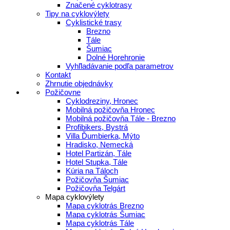
Značené cyklotrasy
Tipy na cyklovýlety
Cyklistické trasy
Brezno
Tále
Šumiac
Dolné Horehronie
Vyhľladávanie podľa parametrov
Kontakt
Zhrnutie objednávky
Požičovne
Cyklodreziny, Hronec
Mobilná požičovňa Hronec
Mobilná požičovňa Tále - Brezno
Profibikers, Bystrá
Villa Ďumbierka, Mýto
Hradisko, Nemecká
Hotel Partizán, Tále
Hotel Stupka, Tále
Kúria na Táloch
Požičovňa Šumiac
Požičovňa Telgárt
Mapa cyklovýlety
Mapa cyklotrás Brezno
Mapa cyklotrás Šumiac
Mapa cyklotrás Tále