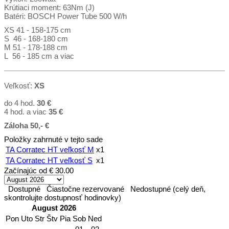
Krútiaci moment: 63Nm (J)
Batéri: BOSCH Power Tube 500 W/h
XS 41 - 158-175 cm
S 46 - 168-180 cm
M 51 - 178-188 cm
L 56 - 185 cm a viac
Veľkosť:
XS
do 4 hod.
30 €
4 hod. a viac
35
€
Záloha 50,- €
Položky zahrnuté v tejto sade
TA Corratec HT veľkosť M
x1
TA Corratec HT veľkosť S
x1
Začínajúc od
€ 30.00
Dostupné
Čiastočne rezervované
Nedostupné (celý deň,
skontrolujte dostupnosť hodinovky)
August 2026
Pon
Uto
Str
Štv
Pia
Sob
Ned