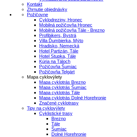
Kontakt
Zhrnutie objednávky
Požičovne
Cyklodreziny, Hronec
Mobilná požičovňa Hronec
Mobilná požičovňa Tále - Brezno
Profibikers, Bystrá
Villa Ďumbierka, Mýto
Hradisko, Nemecká
Hotel Partizán, Tále
Hotel Stupka, Tále
Kúria na Táloch
Požičovňa Šumiac
Požičovňa Telgárt
Mapa cyklovýlety
Mapa cyklotrás Brezno
Mapa cyklotrás Šumiac
Mapa cyklotrás Tále
Mapa cyklotrás Dolné Horehronie
Značené cyklotrasy
Tipy na cyklovýlety
Cyklistické trasy
Brezno
Tále
Šumiac
Dolné Horehronie