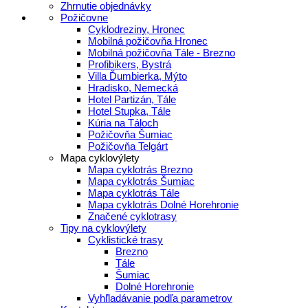
Zhrnutie objednávky
Požičovne
Cyklodreziny, Hronec
Mobilná požičovňa Hronec
Mobilná požičovňa Tále - Brezno
Profibikers, Bystrá
Villa Ďumbierka, Mýto
Hradisko, Nemecká
Hotel Partizán, Tále
Hotel Stupka, Tále
Kúria na Táloch
Požičovňa Šumiac
Požičovňa Telgárt
Mapa cyklovýlety
Mapa cyklotrás Brezno
Mapa cyklotrás Šumiac
Mapa cyklotrás Tále
Mapa cyklotrás Dolné Horehronie
Značené cyklotrasy
Tipy na cyklovýlety
Cyklistické trasy
Brezno
Tále
Šumiac
Dolné Horehronie
Vyhľladávanie podľa parametrov