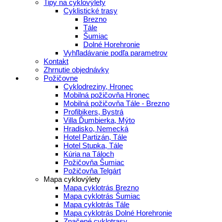
Tipy na cyklovýlety
Cyklistické trasy
Brezno
Tále
Šumiac
Dolné Horehronie
Vyhľladávanie podľa parametrov
Kontakt
Zhrnutie objednávky
Požičovne
Cyklodreziny, Hronec
Mobilná požičovňa Hronec
Mobilná požičovňa Tále - Brezno
Profibikers, Bystrá
Villa Ďumbierka, Mýto
Hradisko, Nemecká
Hotel Partizán, Tále
Hotel Stupka, Tále
Kúria na Táloch
Požičovňa Šumiac
Požičovňa Telgárt
Mapa cyklovýlety
Mapa cyklotrás Brezno
Mapa cyklotrás Šumiac
Mapa cyklotrás Tále
Mapa cyklotrás Dolné Horehronie
Značené cyklotrasy