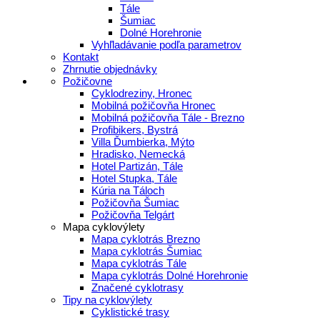
Tále
Šumiac
Dolné Horehronie
Vyhľladávanie podľa parametrov
Kontakt
Zhrnutie objednávky
Požičovne
Cyklodreziny, Hronec
Mobilná požičovňa Hronec
Mobilná požičovňa Tále - Brezno
Profibikers, Bystrá
Villa Ďumbierka, Mýto
Hradisko, Nemecká
Hotel Partizán, Tále
Hotel Stupka, Tále
Kúria na Táloch
Požičovňa Šumiac
Požičovňa Telgárt
Mapa cyklovýlety
Mapa cyklotrás Brezno
Mapa cyklotrás Šumiac
Mapa cyklotrás Tále
Mapa cyklotrás Dolné Horehronie
Značené cyklotrasy
Tipy na cyklovýlety
Cyklistické trasy