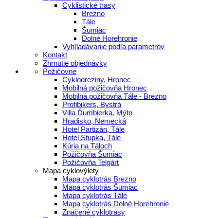
Cyklistické trasy
Brezno
Tále
Šumiac
Dolné Horehronie
Vyhľladávanie podľa parametrov
Kontakt
Zhrnutie objednávky
Požičovne
Cyklodreziny, Hronec
Mobilná požičovňa Hronec
Mobilná požičovňa Tále - Brezno
Profibikers, Bystrá
Villa Ďumbierka, Mýto
Hradisko, Nemecká
Hotel Partizán, Tále
Hotel Stupka, Tále
Kúria na Táloch
Požičovňa Šumiac
Požičovňa Telgárt
Mapa cyklovýlety
Mapa cyklotrás Brezno
Mapa cyklotrás Šumiac
Mapa cyklotrás Tále
Mapa cyklotrás Dolné Horehronie
Značené cyklotrasy