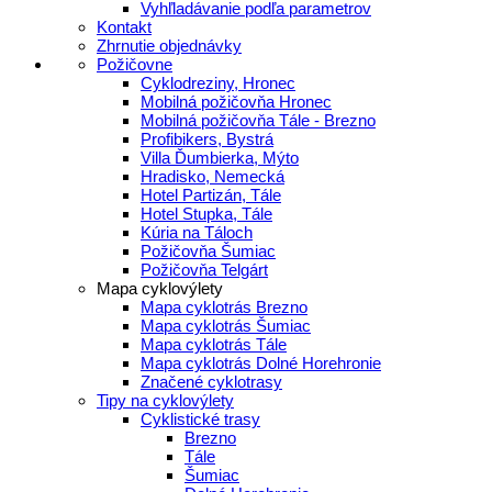
Vyhľladávanie podľa parametrov
Kontakt
Zhrnutie objednávky
Požičovne
Cyklodreziny, Hronec
Mobilná požičovňa Hronec
Mobilná požičovňa Tále - Brezno
Profibikers, Bystrá
Villa Ďumbierka, Mýto
Hradisko, Nemecká
Hotel Partizán, Tále
Hotel Stupka, Tále
Kúria na Táloch
Požičovňa Šumiac
Požičovňa Telgárt
Mapa cyklovýlety
Mapa cyklotrás Brezno
Mapa cyklotrás Šumiac
Mapa cyklotrás Tále
Mapa cyklotrás Dolné Horehronie
Značené cyklotrasy
Tipy na cyklovýlety
Cyklistické trasy
Brezno
Tále
Šumiac