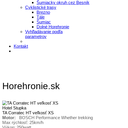
Šumiacky okruh cez Besník
Cyklistické trasy
Brezno
Tále
Šumiac
Dolné Horehronie
Vyhľladávanie podľa
parametrov
Kontakt
Horehronie.sk
Hotel Stupka
TA Corratec HT veľkosť XS
Motor:
BOSCH Performance Whether trekking
Max rýchlosť: 25km/h
Výkon: 250watt