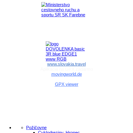
Aktivita realizovaná s finančnou podporou
Ministerstva cestovného ruchu
a športu Slovenskej republiky
www.slovakia.travel
Aplikácia na GPX zadarmo
movingworld.de
Aplikácia na GPX zadarmo (Android)
GPX viewer
Požičovne
Cyklodreziny, Hronec