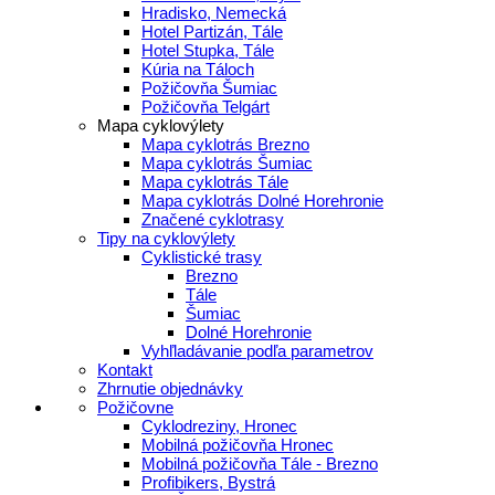
Hradisko, Nemecká
Hotel Partizán, Tále
Hotel Stupka, Tále
Kúria na Táloch
Požičovňa Šumiac
Požičovňa Telgárt
Mapa cyklovýlety
Mapa cyklotrás Brezno
Mapa cyklotrás Šumiac
Mapa cyklotrás Tále
Mapa cyklotrás Dolné Horehronie
Značené cyklotrasy
Tipy na cyklovýlety
Cyklistické trasy
Brezno
Tále
Šumiac
Dolné Horehronie
Vyhľladávanie podľa parametrov
Kontakt
Zhrnutie objednávky
Požičovne
Cyklodreziny, Hronec
Mobilná požičovňa Hronec
Mobilná požičovňa Tále - Brezno
Profibikers, Bystrá