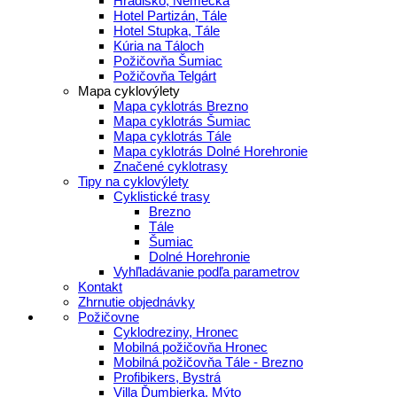
Hradisko, Nemecká
Hotel Partizán, Tále
Hotel Stupka, Tále
Kúria na Táloch
Požičovňa Šumiac
Požičovňa Telgárt
Mapa cyklovýlety
Mapa cyklotrás Brezno
Mapa cyklotrás Šumiac
Mapa cyklotrás Tále
Mapa cyklotrás Dolné Horehronie
Značené cyklotrasy
Tipy na cyklovýlety
Cyklistické trasy
Brezno
Tále
Šumiac
Dolné Horehronie
Vyhľladávanie podľa parametrov
Kontakt
Zhrnutie objednávky
Požičovne
Cyklodreziny, Hronec
Mobilná požičovňa Hronec
Mobilná požičovňa Tále - Brezno
Profibikers, Bystrá
Villa Ďumbierka, Mýto