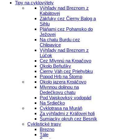
Tipy na cyklovýlety
Výhľady nad Breznom z
Kabátovej
Zákľuky cez Čierny Balog a
Sihlu
Pláňami cez Pohansko do
Ježovej
Na chatu Burdu cez
Chlipavice
Výhľady nad Breznom z
Lúčok
Cez Mlynnú na Krpačovo
Okolo Beňušky
Čierny Váh cez Priehybku
Popod Hrb na Štomp
Okolo jazera Krpáčovo
Mlynnou dolinou na
Dedečkovu chatu
Pod Vajskovksý vodopád
Na Srdiečko
Cyklotrasa na Muráň
Za výhľadmi z Kráľovej holi
Šumiacky okruh cez Besník
Cyklistické trasy
Brezno
Tále