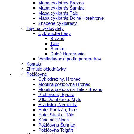
Mapa cyklotrás Brezno
Mapa cyklotrás Šumiac
Mapa cyklotrás Tále
Mapa cyklotrás Dolné Horehronie
Značené cyklotrasy
Tipy na cyklovýlety
Cyklistické trasy
Brezno
Tále
Šumiac
Dolné Horehronie
Vyhľladávanie podľa parametrov
Kontakt
Zhrnutie objednávky
Požičovne
Cyklodreziny, Hronec
Mobilná požičovňa Hronec
Mobilná požičovňa Tále - Brezno
Profibikers, Bystrá
Villa Ďumbierka, Mýto
Hradisko, Nemecká
Hotel Partizán, Tále
Hotel Stupka, Tále
Kúria na Táloch
Požičovňa Šumiac
Požičovňa Telgárt