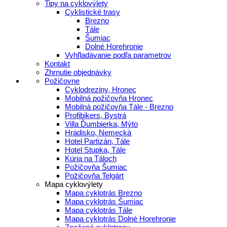
Tipy na cyklovýlety
Cyklistické trasy
Brezno
Tále
Šumiac
Dolné Horehronie
Vyhľladávanie podľa parametrov
Kontakt
Zhrnutie objednávky
Požičovne
Cyklodreziny, Hronec
Mobilná požičovňa Hronec
Mobilná požičovňa Tále - Brezno
Profibikers, Bystrá
Villa Ďumbierka, Mýto
Hradisko, Nemecká
Hotel Partizán, Tále
Hotel Stupka, Tále
Kúria na Táloch
Požičovňa Šumiac
Požičovňa Telgárt
Mapa cyklovýlety
Mapa cyklotrás Brezno
Mapa cyklotrás Šumiac
Mapa cyklotrás Tále
Mapa cyklotrás Dolné Horehronie