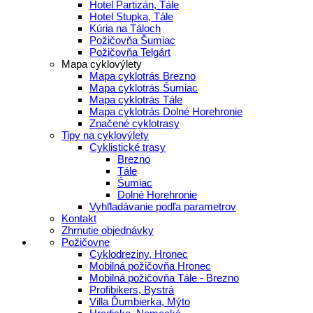
Hotel Partizán, Tále
Hotel Stupka, Tále
Kúria na Táloch
Požičovňa Šumiac
Požičovňa Telgárt
Mapa cyklovýlety
Mapa cyklotrás Brezno
Mapa cyklotrás Šumiac
Mapa cyklotrás Tále
Mapa cyklotrás Dolné Horehronie
Značené cyklotrasy
Tipy na cyklovýlety
Cyklistické trasy
Brezno
Tále
Šumiac
Dolné Horehronie
Vyhľladávanie podľa parametrov
Kontakt
Zhrnutie objednávky
Požičovne
Cyklodreziny, Hronec
Mobilná požičovňa Hronec
Mobilná požičovňa Tále - Brezno
Profibikers, Bystrá
Villa Ďumbierka, Mýto