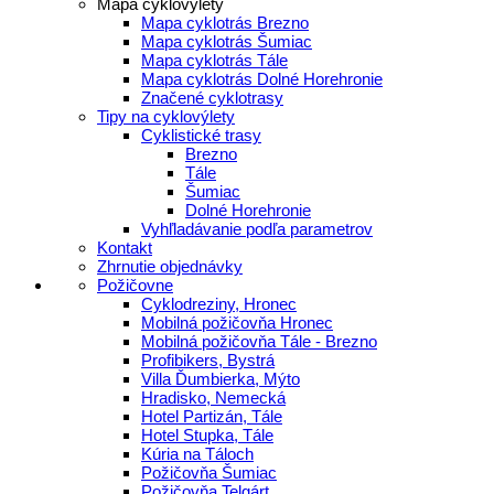
Mapa cyklovýlety
Mapa cyklotrás Brezno
Mapa cyklotrás Šumiac
Mapa cyklotrás Tále
Mapa cyklotrás Dolné Horehronie
Značené cyklotrasy
Tipy na cyklovýlety
Cyklistické trasy
Brezno
Tále
Šumiac
Dolné Horehronie
Vyhľladávanie podľa parametrov
Kontakt
Zhrnutie objednávky
Požičovne
Cyklodreziny, Hronec
Mobilná požičovňa Hronec
Mobilná požičovňa Tále - Brezno
Profibikers, Bystrá
Villa Ďumbierka, Mýto
Hradisko, Nemecká
Hotel Partizán, Tále
Hotel Stupka, Tále
Kúria na Táloch
Požičovňa Šumiac
Požičovňa Telgárt