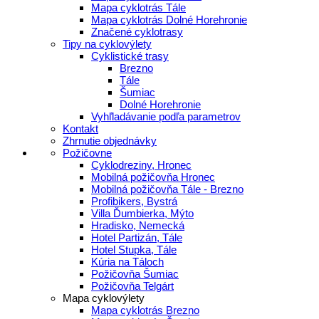
Mapa cyklotrás Tále
Mapa cyklotrás Dolné Horehronie
Značené cyklotrasy
Tipy na cyklovýlety
Cyklistické trasy
Brezno
Tále
Šumiac
Dolné Horehronie
Vyhľladávanie podľa parametrov
Kontakt
Zhrnutie objednávky
Požičovne
Cyklodreziny, Hronec
Mobilná požičovňa Hronec
Mobilná požičovňa Tále - Brezno
Profibikers, Bystrá
Villa Ďumbierka, Mýto
Hradisko, Nemecká
Hotel Partizán, Tále
Hotel Stupka, Tále
Kúria na Táloch
Požičovňa Šumiac
Požičovňa Telgárt
Mapa cyklovýlety
Mapa cyklotrás Brezno