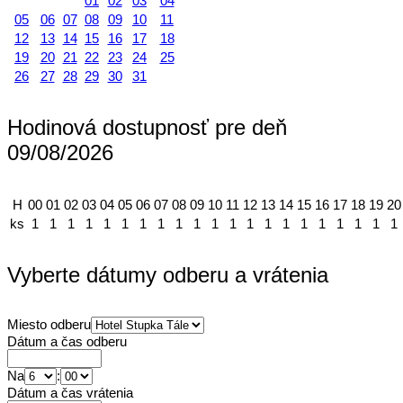
01
02
03
04
05
06
07
08
09
10
11
12
13
14
15
16
17
18
19
20
21
22
23
24
25
26
27
28
29
30
31
Hodinová dostupnosť pre deň
09/08/2026
H
00
01
02
03
04
05
06
07
08
09
10
11
12
13
14
15
16
17
18
19
20
ks
1
1
1
1
1
1
1
1
1
1
1
1
1
1
1
1
1
1
1
1
1
Vyberte dátumy odberu a vrátenia
Miesto odberu
Dátum a čas odberu
Na
:
Dátum a čas vrátenia