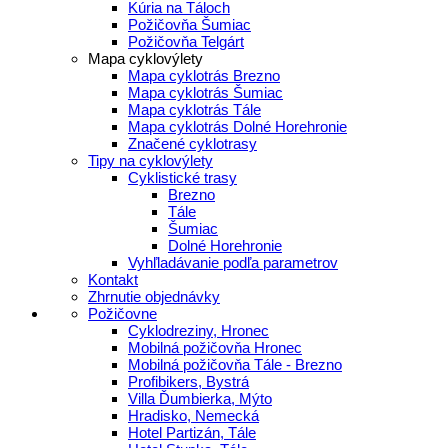
Kúria na Táloch
Požičovňa Šumiac
Požičovňa Telgárt
Mapa cyklovýlety
Mapa cyklotrás Brezno
Mapa cyklotrás Šumiac
Mapa cyklotrás Tále
Mapa cyklotrás Dolné Horehronie
Značené cyklotrasy
Tipy na cyklovýlety
Cyklistické trasy
Brezno
Tále
Šumiac
Dolné Horehronie
Vyhľladávanie podľa parametrov
Kontakt
Zhrnutie objednávky
Požičovne
Cyklodreziny, Hronec
Mobilná požičovňa Hronec
Mobilná požičovňa Tále - Brezno
Profibikers, Bystrá
Villa Ďumbierka, Mýto
Hradisko, Nemecká
Hotel Partizán, Tále