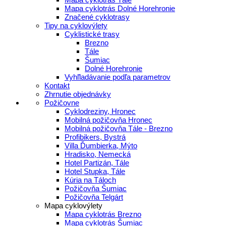
Mapa cyklotrás Dolné Horehronie
Značené cyklotrasy
Tipy na cyklovýlety
Cyklistické trasy
Brezno
Tále
Šumiac
Dolné Horehronie
Vyhľladávanie podľa parametrov
Kontakt
Zhrnutie objednávky
Požičovne
Cyklodreziny, Hronec
Mobilná požičovňa Hronec
Mobilná požičovňa Tále - Brezno
Profibikers, Bystrá
Villa Ďumbierka, Mýto
Hradisko, Nemecká
Hotel Partizán, Tále
Hotel Stupka, Tále
Kúria na Táloch
Požičovňa Šumiac
Požičovňa Telgárt
Mapa cyklovýlety
Mapa cyklotrás Brezno
Mapa cyklotrás Šumiac