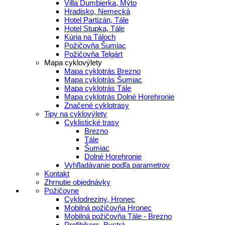
Villa Ďumbierka, Mýto
Hradisko, Nemecká
Hotel Partizán, Tále
Hotel Stupka, Tále
Kúria na Táloch
Požičovňa Šumiac
Požičovňa Telgárt
Mapa cyklovýlety
Mapa cyklotrás Brezno
Mapa cyklotrás Šumiac
Mapa cyklotrás Tále
Mapa cyklotrás Dolné Horehronie
Značené cyklotrasy
Tipy na cyklovýlety
Cyklistické trasy
Brezno
Tále
Šumiac
Dolné Horehronie
Vyhľladávanie podľa parametrov
Kontakt
Zhrnutie objednávky
Požičovne
Cyklodreziny, Hronec
Mobilná požičovňa Hronec
Mobilná požičovňa Tále - Brezno
Profibikers, Bystrá