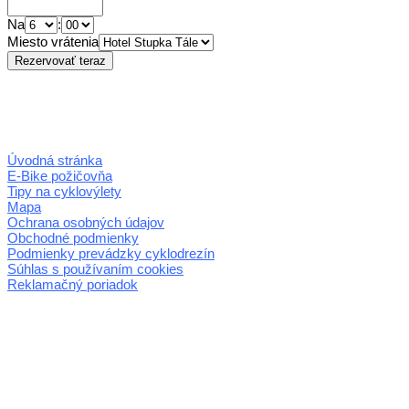
Na
:
Miesto vrátenia
Úvodná stránka
E-Bike požičovňa
Tipy na cyklovýlety
Mapa
Ochrana osobných údajov
Obchodné podmienky
Podmienky prevádzky cyklodrezín
Súhlas s používaním cookies
Reklamačný poriadok
© 2026 horehronie.sk
REGIÓN HOREHRONIE
oblastná organizácia cestovného ruchu
Klaster Horehronie
združenie cestovného ruchu