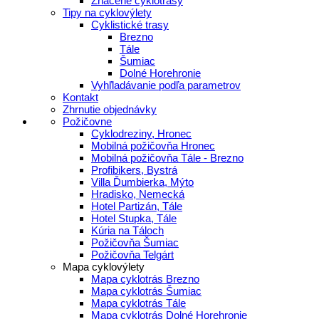
Značené cyklotrasy
Tipy na cyklovýlety
Cyklistické trasy
Brezno
Tále
Šumiac
Dolné Horehronie
Vyhľladávanie podľa parametrov
Kontakt
Zhrnutie objednávky
Požičovne
Cyklodreziny, Hronec
Mobilná požičovňa Hronec
Mobilná požičovňa Tále - Brezno
Profibikers, Bystrá
Villa Ďumbierka, Mýto
Hradisko, Nemecká
Hotel Partizán, Tále
Hotel Stupka, Tále
Kúria na Táloch
Požičovňa Šumiac
Požičovňa Telgárt
Mapa cyklovýlety
Mapa cyklotrás Brezno
Mapa cyklotrás Šumiac
Mapa cyklotrás Tále
Mapa cyklotrás Dolné Horehronie