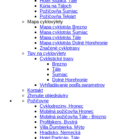
Hotel Stupka, Tále
Kúria na Táloch
Požičovňa Šumiac
Požičovňa Telgárt
Mapa cyklovýlety
Mapa cyklotrás Brezno
Mapa cyklotrás Šumiac
Mapa cyklotrás Tále
Mapa cyklotrás Dolné Horehronie
Značené cyklotrasy
Tipy na cyklovýlety
Cyklistické trasy
Brezno
Tále
Šumiac
Dolné Horehronie
Vyhľladávanie podľa parametrov
Kontakt
Zhrnutie objednávky
Požičovne
Cyklodreziny, Hronec
Mobilná požičovňa Hronec
Mobilná požičovňa Tále - Brezno
Profibikers, Bystrá
Villa Ďumbierka, Mýto
Hradisko, Nemecká
Hotel Partizán, Tále