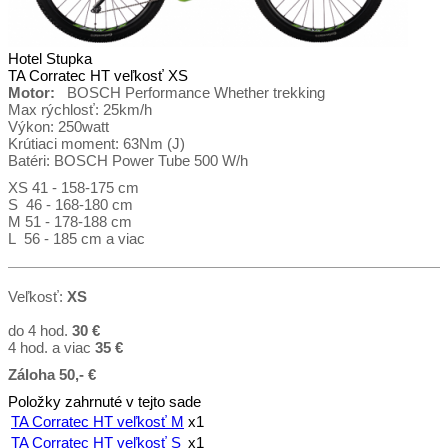
Hotel Stupka
TA Corratec HT veľkosť XS
Motor:
BOSCH Performance Whether trekking
Max rýchlosť: 25km/h
Výkon: 250watt
Krútiaci moment: 63Nm (J)
Batéri: BOSCH Power Tube 500 W/h
XS 41 - 158-175 cm
S 46 - 168-180 cm
M 51 - 178-188 cm
L 56 - 185 cm a viac
Veľkosť:
XS
do 4 hod.
30 €
4 hod. a viac
35
€
Záloha 50,- €
Položky zahrnuté v tejto sade
TA Corratec HT veľkosť M
x1
TA Corratec HT veľkosť S
x1