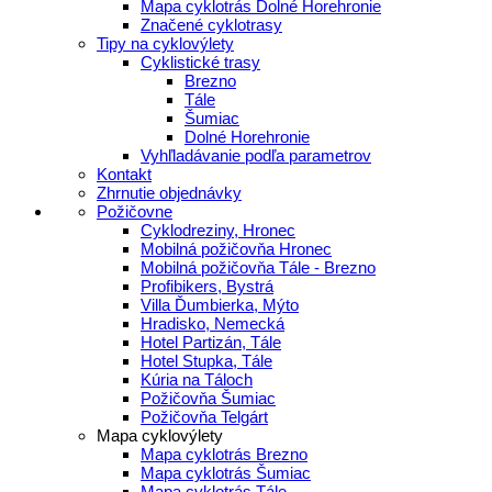
Mapa cyklotrás Dolné Horehronie
Značené cyklotrasy
Tipy na cyklovýlety
Cyklistické trasy
Brezno
Tále
Šumiac
Dolné Horehronie
Vyhľladávanie podľa parametrov
Kontakt
Zhrnutie objednávky
Požičovne
Cyklodreziny, Hronec
Mobilná požičovňa Hronec
Mobilná požičovňa Tále - Brezno
Profibikers, Bystrá
Villa Ďumbierka, Mýto
Hradisko, Nemecká
Hotel Partizán, Tále
Hotel Stupka, Tále
Kúria na Táloch
Požičovňa Šumiac
Požičovňa Telgárt
Mapa cyklovýlety
Mapa cyklotrás Brezno
Mapa cyklotrás Šumiac
Mapa cyklotrás Tále