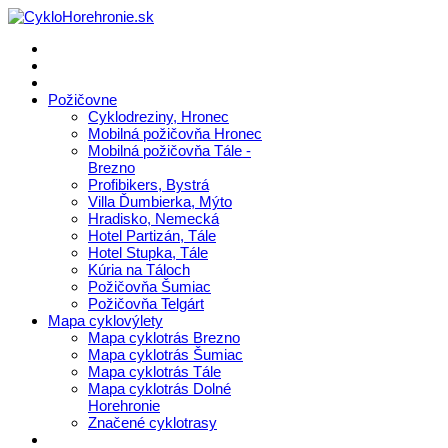
Požičovne
Cyklodreziny, Hronec
Mobilná požičovňa Hronec
Mobilná požičovňa Tále -
Brezno
Profibikers, Bystrá
Villa Ďumbierka, Mýto
Hradisko, Nemecká
Hotel Partizán, Tále
Hotel Stupka, Tále
Kúria na Táloch
Požičovňa Šumiac
Požičovňa Telgárt
Mapa cyklovýlety
Mapa cyklotrás Brezno
Mapa cyklotrás Šumiac
Mapa cyklotrás Tále
Mapa cyklotrás Dolné
Horehronie
Značené cyklotrasy