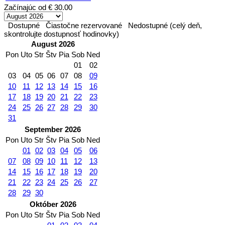
Začínajúc od
€ 30.00
Dostupné
Čiastočne rezervované
Nedostupné (celý deň,
skontrolujte dostupnosť hodinovky)
August 2026
Pon
Uto
Str
Štv
Pia
Sob
Ned
01
02
03
04
05
06
07
08
09
10
11
12
13
14
15
16
17
18
19
20
21
22
23
24
25
26
27
28
29
30
31
September 2026
Pon
Uto
Str
Štv
Pia
Sob
Ned
01
02
03
04
05
06
07
08
09
10
11
12
13
14
15
16
17
18
19
20
21
22
23
24
25
26
27
28
29
30
Október 2026
Pon
Uto
Str
Štv
Pia
Sob
Ned