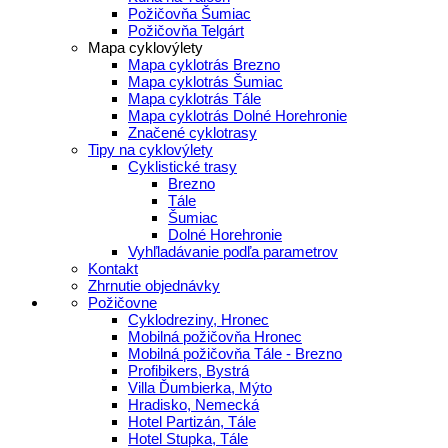
Požičovňa Šumiac
Požičovňa Telgárt
Mapa cyklovýlety
Mapa cyklotrás Brezno
Mapa cyklotrás Šumiac
Mapa cyklotrás Tále
Mapa cyklotrás Dolné Horehronie
Značené cyklotrasy
Tipy na cyklovýlety
Cyklistické trasy
Brezno
Tále
Šumiac
Dolné Horehronie
Vyhľladávanie podľa parametrov
Kontakt
Zhrnutie objednávky
Požičovne
Cyklodreziny, Hronec
Mobilná požičovňa Hronec
Mobilná požičovňa Tále - Brezno
Profibikers, Bystrá
Villa Ďumbierka, Mýto
Hradisko, Nemecká
Hotel Partizán, Tále
Hotel Stupka, Tále