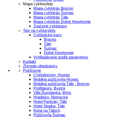
Mapa cyklovýlety
Mapa cyklotrás Brezno
Mapa cyklotrás Šumiac
Mapa cyklotrás Tále
Mapa cyklotrás Dolné Horehronie
Značené cyklotrasy
Tipy na cyklovýlety
Cyklistické trasy
Brezno
Tále
Šumiac
Dolné Horehronie
Vyhľladávanie podľa parametrov
Kontakt
Zhrnutie objednávky
Požičovne
Cyklodreziny, Hronec
Mobilná požičovňa Hronec
Mobilná požičovňa Tále - Brezno
Profibikers, Bystrá
Villa Ďumbierka, Mýto
Hradisko, Nemecká
Hotel Partizán, Tále
Hotel Stupka, Tále
Kúria na Táloch
Požičovňa Šumiac