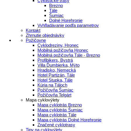
Cyklistické trasy
Brezno
Tále
Šumiac
Dolné Horehronie
Vyhľladávanie podľa parametrov
Kontakt
Zhrnutie objednávky
Požičovne
Cyklodreziny, Hronec
Mobilná požičovňa Hronec
Mobilná požičovňa Tále - Brezno
Profibikers, Bystrá
Villa Ďumbierka, Mýto
Hradisko, Nemecká
Hotel Partizán, Tále
Hotel Stupka, Tále
Kúria na Táloch
Požičovňa Šumiac
Požičovňa Telgárt
Mapa cyklovýlety
Mapa cyklotrás Brezno
Mapa cyklotrás Šumiac
Mapa cyklotrás Tále
Mapa cyklotrás Dolné Horehronie
Značené cyklotrasy
Tipy na cyklovýlety