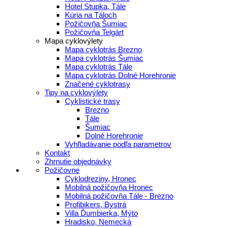
Hotel Stupka, Tále
Kúria na Táloch
Požičovňa Šumiac
Požičovňa Telgárt
Mapa cyklovýlety
Mapa cyklotrás Brezno
Mapa cyklotrás Šumiac
Mapa cyklotrás Tále
Mapa cyklotrás Dolné Horehronie
Značené cyklotrasy
Tipy na cyklovýlety
Cyklistické trasy
Brezno
Tále
Šumiac
Dolné Horehronie
Vyhľladávanie podľa parametrov
Kontakt
Zhrnutie objednávky
Požičovne
Cyklodreziny, Hronec
Mobilná požičovňa Hronec
Mobilná požičovňa Tále - Brezno
Profibikers, Bystrá
Villa Ďumbierka, Mýto
Hradisko, Nemecká