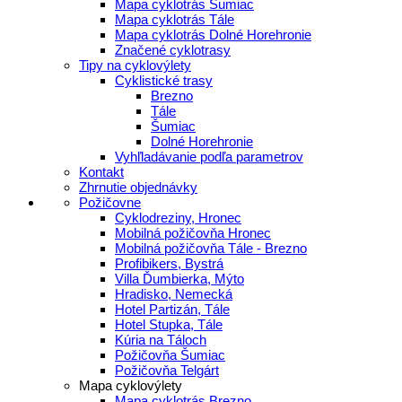
Mapa cyklotrás Šumiac
Mapa cyklotrás Tále
Mapa cyklotrás Dolné Horehronie
Značené cyklotrasy
Tipy na cyklovýlety
Cyklistické trasy
Brezno
Tále
Šumiac
Dolné Horehronie
Vyhľladávanie podľa parametrov
Kontakt
Zhrnutie objednávky
Požičovne
Cyklodreziny, Hronec
Mobilná požičovňa Hronec
Mobilná požičovňa Tále - Brezno
Profibikers, Bystrá
Villa Ďumbierka, Mýto
Hradisko, Nemecká
Hotel Partizán, Tále
Hotel Stupka, Tále
Kúria na Táloch
Požičovňa Šumiac
Požičovňa Telgárt
Mapa cyklovýlety
Mapa cyklotrás Brezno