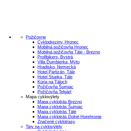
Požičovne
Cyklodreziny, Hronec
Mobilná požičovňa Hronec
Mobilná požičovňa Tále - Brezno
Profibikers, Bystrá
Villa Ďumbierka, Mýto
Hradisko, Nemecká
Hotel Partizán, Tále
Hotel Stupka, Tále
Kúria na Táloch
Požičovňa Šumiac
Požičovňa Telgárt
Mapa cyklovýlety
Mapa cyklotrás Brezno
Mapa cyklotrás Šumiac
Mapa cyklotrás Tále
Mapa cyklotrás Dolné Horehronie
Značené cyklotrasy
Tipy na cyklovýlety