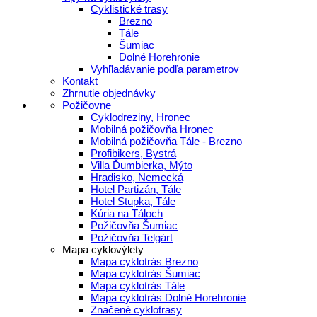
Cyklistické trasy
Brezno
Tále
Šumiac
Dolné Horehronie
Vyhľladávanie podľa parametrov
Kontakt
Zhrnutie objednávky
Požičovne
Cyklodreziny, Hronec
Mobilná požičovňa Hronec
Mobilná požičovňa Tále - Brezno
Profibikers, Bystrá
Villa Ďumbierka, Mýto
Hradisko, Nemecká
Hotel Partizán, Tále
Hotel Stupka, Tále
Kúria na Táloch
Požičovňa Šumiac
Požičovňa Telgárt
Mapa cyklovýlety
Mapa cyklotrás Brezno
Mapa cyklotrás Šumiac
Mapa cyklotrás Tále
Mapa cyklotrás Dolné Horehronie
Značené cyklotrasy