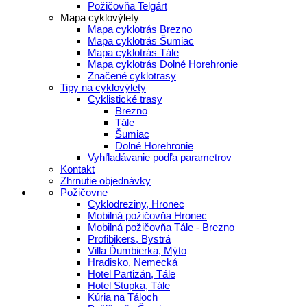
Požičovňa Telgárt
Mapa cyklovýlety
Mapa cyklotrás Brezno
Mapa cyklotrás Šumiac
Mapa cyklotrás Tále
Mapa cyklotrás Dolné Horehronie
Značené cyklotrasy
Tipy na cyklovýlety
Cyklistické trasy
Brezno
Tále
Šumiac
Dolné Horehronie
Vyhľladávanie podľa parametrov
Kontakt
Zhrnutie objednávky
Požičovne
Cyklodreziny, Hronec
Mobilná požičovňa Hronec
Mobilná požičovňa Tále - Brezno
Profibikers, Bystrá
Villa Ďumbierka, Mýto
Hradisko, Nemecká
Hotel Partizán, Tále
Hotel Stupka, Tále
Kúria na Táloch