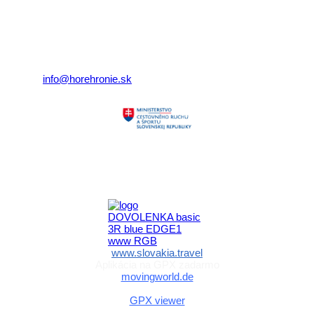
Nám. gen. M.R. Štefánika 3
977 01 Brezno
Telefón:
+421 911 633 119
E-mail:
info@horehronie.sk
Aktivita realizovaná s finančnou podporou
Ministerstva cestovného ruchu
a športu Slovenskej republiky
www.slovakia.travel
Aplikácia na GPX zadarmo
movingworld.de
Aplikácia na GPX zadarmo (Android)
GPX viewer