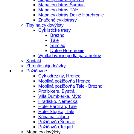
Mapa cyklotrás Šumiac
Mapa cyklotrás Tále
Mapa cyklotrás Dolné Horehronie
Značené cyklotrasy
Tipy na cyklovýlety
Cyklistické trasy
Brezno
Tále
Šumiac
Dolné Horehronie
Vyhľladávanie podľa parametrov
Kontakt
Zhrnutie objednávky
Požičovne
Cyklodreziny, Hronec
Mobilná požičovňa Hronec
Mobilná požičovňa Tále - Brezno
Profibikers, Bystrá
Villa Ďumbierka, Mýto
Hradisko, Nemecká
Hotel Partizán, Tále
Hotel Stupka, Tále
Kúria na Táloch
Požičovňa Šumiac
Požičovňa Telgárt
Mapa cyklovýlety