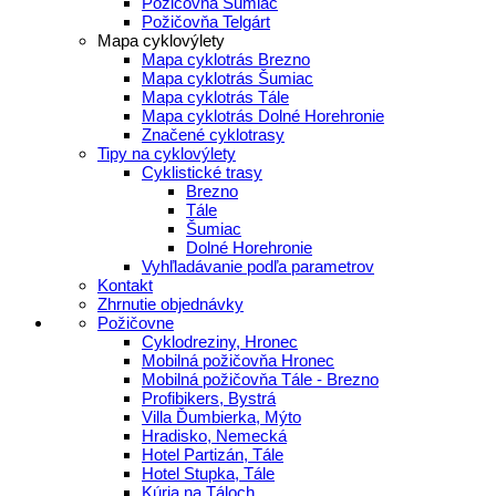
Požičovňa Šumiac
Požičovňa Telgárt
Mapa cyklovýlety
Mapa cyklotrás Brezno
Mapa cyklotrás Šumiac
Mapa cyklotrás Tále
Mapa cyklotrás Dolné Horehronie
Značené cyklotrasy
Tipy na cyklovýlety
Cyklistické trasy
Brezno
Tále
Šumiac
Dolné Horehronie
Vyhľladávanie podľa parametrov
Kontakt
Zhrnutie objednávky
Požičovne
Cyklodreziny, Hronec
Mobilná požičovňa Hronec
Mobilná požičovňa Tále - Brezno
Profibikers, Bystrá
Villa Ďumbierka, Mýto
Hradisko, Nemecká
Hotel Partizán, Tále
Hotel Stupka, Tále
Kúria na Táloch