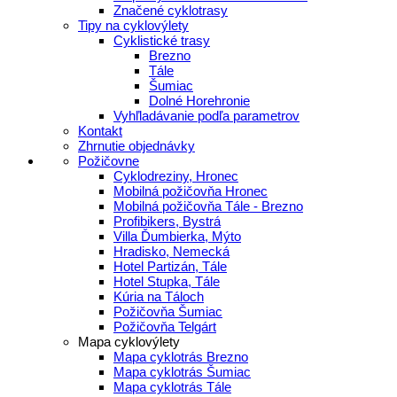
Značené cyklotrasy
Tipy na cyklovýlety
Cyklistické trasy
Brezno
Tále
Šumiac
Dolné Horehronie
Vyhľladávanie podľa parametrov
Kontakt
Zhrnutie objednávky
Požičovne
Cyklodreziny, Hronec
Mobilná požičovňa Hronec
Mobilná požičovňa Tále - Brezno
Profibikers, Bystrá
Villa Ďumbierka, Mýto
Hradisko, Nemecká
Hotel Partizán, Tále
Hotel Stupka, Tále
Kúria na Táloch
Požičovňa Šumiac
Požičovňa Telgárt
Mapa cyklovýlety
Mapa cyklotrás Brezno
Mapa cyklotrás Šumiac
Mapa cyklotrás Tále