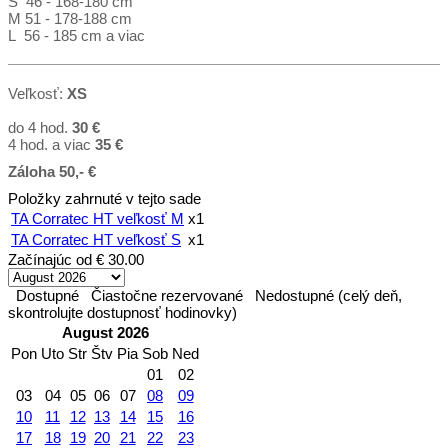
S 46 - 168-180 cm
M 51 - 178-188 cm
L 56 - 185 cm a viac
Veľkosť:
XS
do 4 hod.
30 €
4 hod. a viac
35
€
Záloha 50,- €
Položky zahrnuté v tejto sade
TA Corratec HT veľkosť M
x1
TA Corratec HT veľkosť S
x1
Začínajúc od
€ 30.00
Dostupné
Čiastočne rezervované
Nedostupné (celý deň,
skontrolujte dostupnosť hodinovky)
August 2026
Pon
Uto
Str
Štv
Pia
Sob
Ned
01
02
03
04
05
06
07
08
09
10
11
12
13
14
15
16
17
18
19
20
21
22
23