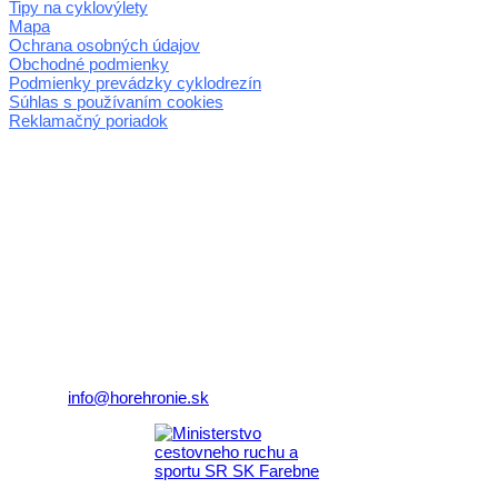
Tipy na cyklovýlety
Mapa
Ochrana osobných údajov
Obchodné podmienky
Podmienky prevádzky cyklodrezín
Súhlas s používaním cookies
Reklamačný poriadok
© 2026 horehronie.sk
REGIÓN HOREHRONIE
oblastná organizácia cestovného ruchu
Klaster Horehronie
združenie cestovného ruchu
Nám. gen. M.R. Štefánika 3
977 01 Brezno
Telefón:
+421 911 633 119
E-mail:
info@horehronie.sk