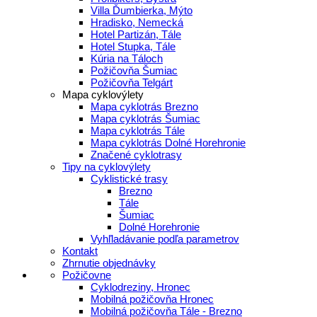
Villa Ďumbierka, Mýto
Hradisko, Nemecká
Hotel Partizán, Tále
Hotel Stupka, Tále
Kúria na Táloch
Požičovňa Šumiac
Požičovňa Telgárt
Mapa cyklovýlety
Mapa cyklotrás Brezno
Mapa cyklotrás Šumiac
Mapa cyklotrás Tále
Mapa cyklotrás Dolné Horehronie
Značené cyklotrasy
Tipy na cyklovýlety
Cyklistické trasy
Brezno
Tále
Šumiac
Dolné Horehronie
Vyhľladávanie podľa parametrov
Kontakt
Zhrnutie objednávky
Požičovne
Cyklodreziny, Hronec
Mobilná požičovňa Hronec
Mobilná požičovňa Tále - Brezno