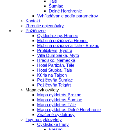
Tále
Šumiac
Dolné Horehronie
Vyhľladávanie podľa parametrov
Kontakt
Zhrnutie objednávky
Požičovne
Cyklodreziny, Hronec
Mobilná požičovňa Hronec
Mobilná požičovňa Tále - Brezno
Profibikers, Bystrá
Villa Ďumbierka, Mýto
Hradisko, Nemecká
Hotel Partizán, Tále
Hotel Stupka, Tále
Kúria na Táloch
Požičovňa Šumiac
Požičovňa Telgárt
Mapa cyklovýlety
Mapa cyklotrás Brezno
Mapa cyklotrás Šumiac
Mapa cyklotrás Tále
Mapa cyklotrás Dolné Horehronie
Značené cyklotrasy
Tipy na cyklovýlety
Cyklistické trasy
Brezno