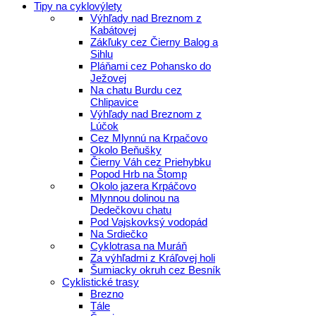
Tipy na cyklovýlety
Výhľady nad Breznom z
Kabátovej
Zákľuky cez Čierny Balog a
Sihlu
Pláňami cez Pohansko do
Ježovej
Na chatu Burdu cez
Chlipavice
Výhľady nad Breznom z
Lúčok
Cez Mlynnú na Krpačovo
Okolo Beňušky
Čierny Váh cez Priehybku
Popod Hrb na Štomp
Okolo jazera Krpáčovo
Mlynnou dolinou na
Dedečkovu chatu
Pod Vajskovksý vodopád
Na Srdiečko
Cyklotrasa na Muráň
Za výhľadmi z Kráľovej holi
Šumiacky okruh cez Besník
Cyklistické trasy
Brezno
Tále