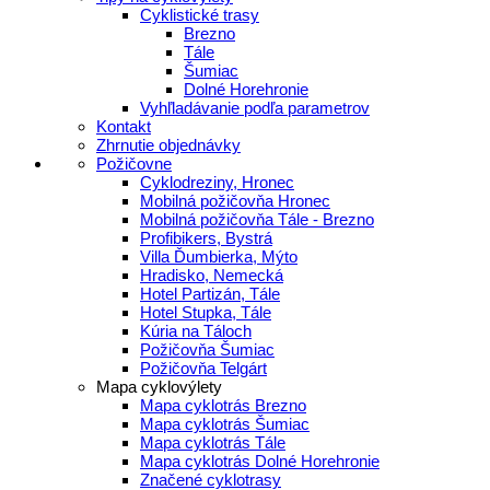
Cyklistické trasy
Brezno
Tále
Šumiac
Dolné Horehronie
Vyhľladávanie podľa parametrov
Kontakt
Zhrnutie objednávky
Požičovne
Cyklodreziny, Hronec
Mobilná požičovňa Hronec
Mobilná požičovňa Tále - Brezno
Profibikers, Bystrá
Villa Ďumbierka, Mýto
Hradisko, Nemecká
Hotel Partizán, Tále
Hotel Stupka, Tále
Kúria na Táloch
Požičovňa Šumiac
Požičovňa Telgárt
Mapa cyklovýlety
Mapa cyklotrás Brezno
Mapa cyklotrás Šumiac
Mapa cyklotrás Tále
Mapa cyklotrás Dolné Horehronie
Značené cyklotrasy