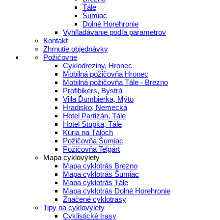
Tále
Šumiac
Dolné Horehronie
Vyhľladávanie podľa parametrov
Kontakt
Zhrnutie objednávky
Požičovne
Cyklodreziny, Hronec
Mobilná požičovňa Hronec
Mobilná požičovňa Tále - Brezno
Profibikers, Bystrá
Villa Ďumbierka, Mýto
Hradisko, Nemecká
Hotel Partizán, Tále
Hotel Stupka, Tále
Kúria na Táloch
Požičovňa Šumiac
Požičovňa Telgárt
Mapa cyklovýlety
Mapa cyklotrás Brezno
Mapa cyklotrás Šumiac
Mapa cyklotrás Tále
Mapa cyklotrás Dolné Horehronie
Značené cyklotrasy
Tipy na cyklovýlety
Cyklistické trasy