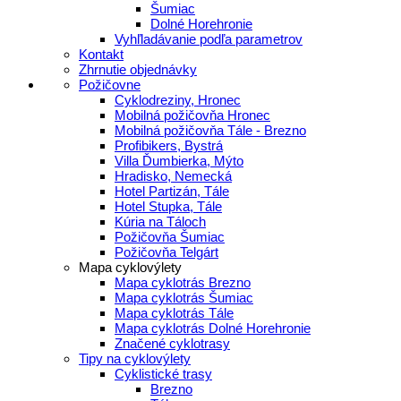
Šumiac
Dolné Horehronie
Vyhľladávanie podľa parametrov
Kontakt
Zhrnutie objednávky
Požičovne
Cyklodreziny, Hronec
Mobilná požičovňa Hronec
Mobilná požičovňa Tále - Brezno
Profibikers, Bystrá
Villa Ďumbierka, Mýto
Hradisko, Nemecká
Hotel Partizán, Tále
Hotel Stupka, Tále
Kúria na Táloch
Požičovňa Šumiac
Požičovňa Telgárt
Mapa cyklovýlety
Mapa cyklotrás Brezno
Mapa cyklotrás Šumiac
Mapa cyklotrás Tále
Mapa cyklotrás Dolné Horehronie
Značené cyklotrasy
Tipy na cyklovýlety
Cyklistické trasy
Brezno