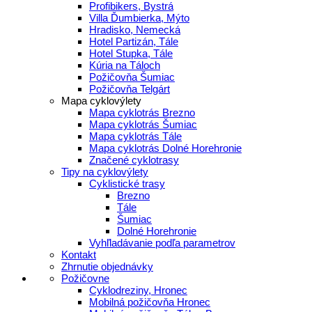
Profibikers, Bystrá
Villa Ďumbierka, Mýto
Hradisko, Nemecká
Hotel Partizán, Tále
Hotel Stupka, Tále
Kúria na Táloch
Požičovňa Šumiac
Požičovňa Telgárt
Mapa cyklovýlety
Mapa cyklotrás Brezno
Mapa cyklotrás Šumiac
Mapa cyklotrás Tále
Mapa cyklotrás Dolné Horehronie
Značené cyklotrasy
Tipy na cyklovýlety
Cyklistické trasy
Brezno
Tále
Šumiac
Dolné Horehronie
Vyhľladávanie podľa parametrov
Kontakt
Zhrnutie objednávky
Požičovne
Cyklodreziny, Hronec
Mobilná požičovňa Hronec