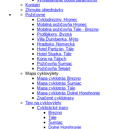
Kontakt
Zhrnutie objednávky
Požičovne
Cyklodreziny, Hronec
Mobilná požičovňa Hronec
Mobilná požičovňa Tále - Brezno
Profibikers, Bystrá
Villa Ďumbierka, Mýto
Hradisko, Nemecká
Hotel Partizán, Tále
Hotel Stupka, Tále
Kúria na Táloch
Požičovňa Šumiac
Požičovňa Telgárt
Mapa cyklovýlety
Mapa cyklotrás Brezno
Mapa cyklotrás Šumiac
Mapa cyklotrás Tále
Mapa cyklotrás Dolné Horehronie
Značené cyklotrasy
Tipy na cyklovýlety
Cyklistické trasy
Brezno
Tále
Šumiac
Dolné Horehronie