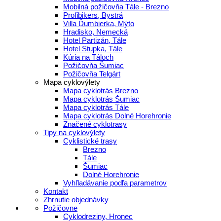
Mobilná požičovňa Tále - Brezno
Profibikers, Bystrá
Villa Ďumbierka, Mýto
Hradisko, Nemecká
Hotel Partizán, Tále
Hotel Stupka, Tále
Kúria na Táloch
Požičovňa Šumiac
Požičovňa Telgárt
Mapa cyklovýlety
Mapa cyklotrás Brezno
Mapa cyklotrás Šumiac
Mapa cyklotrás Tále
Mapa cyklotrás Dolné Horehronie
Značené cyklotrasy
Tipy na cyklovýlety
Cyklistické trasy
Brezno
Tále
Šumiac
Dolné Horehronie
Vyhľladávanie podľa parametrov
Kontakt
Zhrnutie objednávky
Požičovne
Cyklodreziny, Hronec