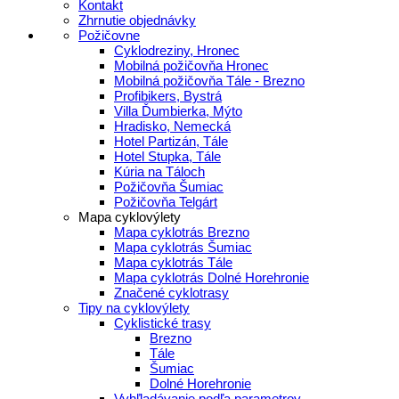
Kontakt
Zhrnutie objednávky
Požičovne
Cyklodreziny, Hronec
Mobilná požičovňa Hronec
Mobilná požičovňa Tále - Brezno
Profibikers, Bystrá
Villa Ďumbierka, Mýto
Hradisko, Nemecká
Hotel Partizán, Tále
Hotel Stupka, Tále
Kúria na Táloch
Požičovňa Šumiac
Požičovňa Telgárt
Mapa cyklovýlety
Mapa cyklotrás Brezno
Mapa cyklotrás Šumiac
Mapa cyklotrás Tále
Mapa cyklotrás Dolné Horehronie
Značené cyklotrasy
Tipy na cyklovýlety
Cyklistické trasy
Brezno
Tále
Šumiac
Dolné Horehronie
Vyhľladávanie podľa parametrov