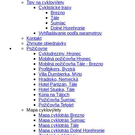
Tipy na cyklovýlety
Cyklistické trasy
Brezno
Tále
Šumiac
Dolné Horehronie
Vyhľladávanie podľa parametrov
Kontakt
Zhrnutie objednávky
Požičovne
Cyklodreziny, Hronec
Mobilná požičovňa Hronec
Mobilná požičovňa Tále - Brezno
Profibikers, Bystrá
Villa Ďumbierka, Mýto
Hradisko, Nemecká
Hotel Partizán, Tále
Hotel Stupka, Tále
Kúria na Táloch
Požičovňa Šumiac
Požičovňa Telgárt
Mapa cyklovýlety
Mapa cyklotrás Brezno
Mapa cyklotrás Šumiac
Mapa cyklotrás Tále
Mapa cyklotrás Dolné Horehronie