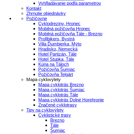
Vyhľladávanie podľa parametrov
Kontakt
Zhrnutie objednávky
Požičovne
Cyklodreziny, Hronec
Mobilná požičovňa Hronec
Mobilná požičovňa Tále - Brezno
Profibikers, Bystrá
Villa Ďumbierka, Mýto
Hradisko, Nemecká
Hotel Partizán, Tále
Hotel Stupka, Tále
Kúria na Táloch
Požičovňa Šumiac
Požičovňa Telgárt
Mapa cyklovýlety
Mapa cyklotrás Brezno
Mapa cyklotrás Šumiac
Mapa cyklotrás Tále
Mapa cyklotrás Dolné Horehronie
Značené cyklotrasy
Tipy na cyklovýlety
Cyklistické trasy
Brezno
Tále
Šumiac