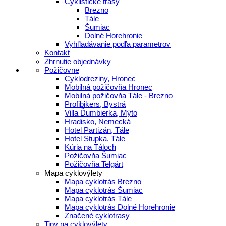
Cyklistické trasy
Brezno
Tále
Šumiac
Dolné Horehronie
Vyhľladávanie podľa parametrov
Kontakt
Zhrnutie objednávky
Požičovne
Cyklodreziny, Hronec
Mobilná požičovňa Hronec
Mobilná požičovňa Tále - Brezno
Profibikers, Bystrá
Villa Ďumbierka, Mýto
Hradisko, Nemecká
Hotel Partizán, Tále
Hotel Stupka, Tále
Kúria na Táloch
Požičovňa Šumiac
Požičovňa Telgárt
Mapa cyklovýlety
Mapa cyklotrás Brezno
Mapa cyklotrás Šumiac
Mapa cyklotrás Tále
Mapa cyklotrás Dolné Horehronie
Značené cyklotrasy
Tipy na cyklovýlety