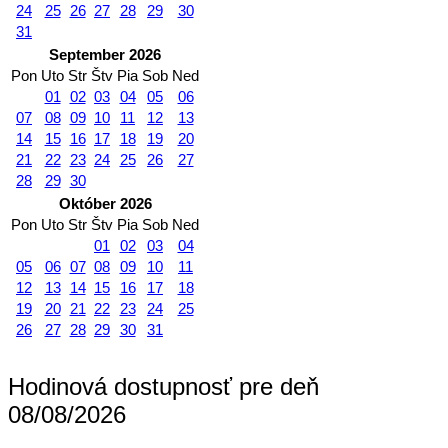
24
25
26
27
28
29
30
31
September 2026
Pon
Uto
Str
Štv
Pia
Sob
Ned
01
02
03
04
05
06
07
08
09
10
11
12
13
14
15
16
17
18
19
20
21
22
23
24
25
26
27
28
29
30
Október 2026
Pon
Uto
Str
Štv
Pia
Sob
Ned
01
02
03
04
05
06
07
08
09
10
11
12
13
14
15
16
17
18
19
20
21
22
23
24
25
26
27
28
29
30
31
Hodinová dostupnosť pre deň
08/08/2026