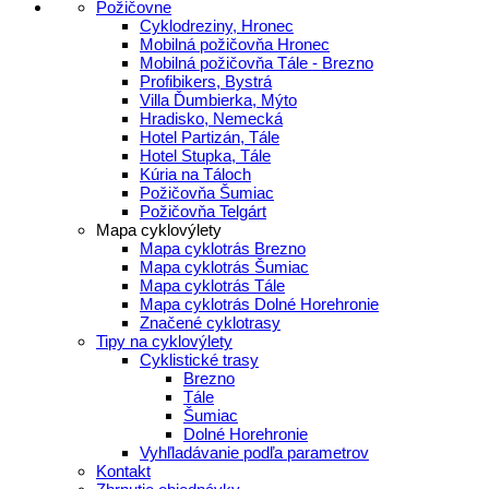
Požičovne
Cyklodreziny, Hronec
Mobilná požičovňa Hronec
Mobilná požičovňa Tále - Brezno
Profibikers, Bystrá
Villa Ďumbierka, Mýto
Hradisko, Nemecká
Hotel Partizán, Tále
Hotel Stupka, Tále
Kúria na Táloch
Požičovňa Šumiac
Požičovňa Telgárt
Mapa cyklovýlety
Mapa cyklotrás Brezno
Mapa cyklotrás Šumiac
Mapa cyklotrás Tále
Mapa cyklotrás Dolné Horehronie
Značené cyklotrasy
Tipy na cyklovýlety
Cyklistické trasy
Brezno
Tále
Šumiac
Dolné Horehronie
Vyhľladávanie podľa parametrov
Kontakt