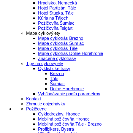
Hradisko, Nemecká
Hotel Partizán, Tále
Hotel Stupka, Tále
Kúria na Táloch
Požičovňa Šumiac
Požičovňa Telgárt
Mapa cyklovýlety
Mapa cyklotrás Brezno
Mapa cyklotrás Šumiac
Mapa cyklotrás Tále
Mapa cyklotrás Dolné Horehronie
Značené cyklotrasy
Tipy na cyklovýlety
Cyklistické trasy
Brezno
Tále
Šumiac
Dolné Horehronie
Vyhľladávanie podľa parametrov
Kontakt
Zhrnutie objednávky
Požičovne
Cyklodreziny, Hronec
Mobilná požičovňa Hronec
Mobilná požičovňa Tále - Brezno
Profibikers, Bystrá