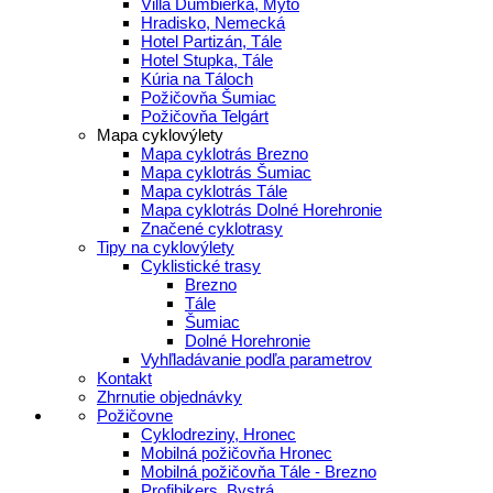
Villa Ďumbierka, Mýto
Hradisko, Nemecká
Hotel Partizán, Tále
Hotel Stupka, Tále
Kúria na Táloch
Požičovňa Šumiac
Požičovňa Telgárt
Mapa cyklovýlety
Mapa cyklotrás Brezno
Mapa cyklotrás Šumiac
Mapa cyklotrás Tále
Mapa cyklotrás Dolné Horehronie
Značené cyklotrasy
Tipy na cyklovýlety
Cyklistické trasy
Brezno
Tále
Šumiac
Dolné Horehronie
Vyhľladávanie podľa parametrov
Kontakt
Zhrnutie objednávky
Požičovne
Cyklodreziny, Hronec
Mobilná požičovňa Hronec
Mobilná požičovňa Tále - Brezno
Profibikers, Bystrá