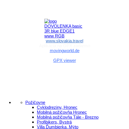
Aktivita realizovaná s finančnou podporou
Ministerstva cestovného ruchu
a športu Slovenskej republiky
www.slovakia.travel
Aplikácia na GPX zadarmo
movingworld.de
Aplikácia na GPX zadarmo (Android)
GPX viewer
Požičovne
Cyklodreziny, Hronec
Mobilná požičovňa Hronec
Mobilná požičovňa Tále - Brezno
Profibikers, Bystrá
Villa Ďumbierka, Mýto