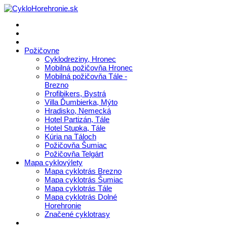
Požičovne
Cyklodreziny, Hronec
Mobilná požičovňa Hronec
Mobilná požičovňa Tále -
Brezno
Profibikers, Bystrá
Villa Ďumbierka, Mýto
Hradisko, Nemecká
Hotel Partizán, Tále
Hotel Stupka, Tále
Kúria na Táloch
Požičovňa Šumiac
Požičovňa Telgárt
Mapa cyklovýlety
Mapa cyklotrás Brezno
Mapa cyklotrás Šumiac
Mapa cyklotrás Tále
Mapa cyklotrás Dolné
Horehronie
Značené cyklotrasy