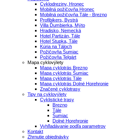
Cyklodreziny, Hronec
Mobilná požičovňa Hronec
Mobilná požičovňa Tále - Brezno
Profibikers, Bystrá
Villa Ďumbierka, Mýto
Hradisko, Nemecká
Hotel Partizán, Tále
Hotel Stupka, Tále
Kúria na Táloch
Požičovňa Šumiac
Požičovňa Telgárt
Mapa cyklovýlety
Mapa cyklotrás Brezno
Mapa cyklotrás Šumiac
Mapa cyklotrás Tále
Mapa cyklotrás Dolné Horehronie
Značené cyklotrasy
Tipy na cyklovýlety
Cyklistické trasy
Brezno
Tále
Šumiac
Dolné Horehronie
Vyhľladávanie podľa parametrov
Kontakt
Zhrnutie objednávky