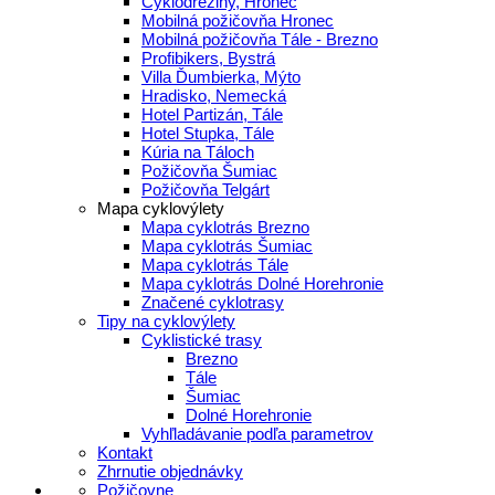
Cyklodreziny, Hronec
Mobilná požičovňa Hronec
Mobilná požičovňa Tále - Brezno
Profibikers, Bystrá
Villa Ďumbierka, Mýto
Hradisko, Nemecká
Hotel Partizán, Tále
Hotel Stupka, Tále
Kúria na Táloch
Požičovňa Šumiac
Požičovňa Telgárt
Mapa cyklovýlety
Mapa cyklotrás Brezno
Mapa cyklotrás Šumiac
Mapa cyklotrás Tále
Mapa cyklotrás Dolné Horehronie
Značené cyklotrasy
Tipy na cyklovýlety
Cyklistické trasy
Brezno
Tále
Šumiac
Dolné Horehronie
Vyhľladávanie podľa parametrov
Kontakt
Zhrnutie objednávky
Požičovne