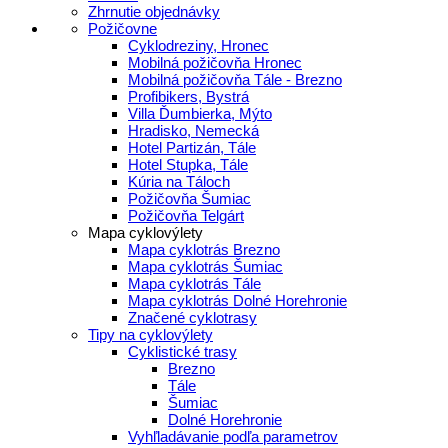
Zhrnutie objednávky
Požičovne
Cyklodreziny, Hronec
Mobilná požičovňa Hronec
Mobilná požičovňa Tále - Brezno
Profibikers, Bystrá
Villa Ďumbierka, Mýto
Hradisko, Nemecká
Hotel Partizán, Tále
Hotel Stupka, Tále
Kúria na Táloch
Požičovňa Šumiac
Požičovňa Telgárt
Mapa cyklovýlety
Mapa cyklotrás Brezno
Mapa cyklotrás Šumiac
Mapa cyklotrás Tále
Mapa cyklotrás Dolné Horehronie
Značené cyklotrasy
Tipy na cyklovýlety
Cyklistické trasy
Brezno
Tále
Šumiac
Dolné Horehronie
Vyhľladávanie podľa parametrov