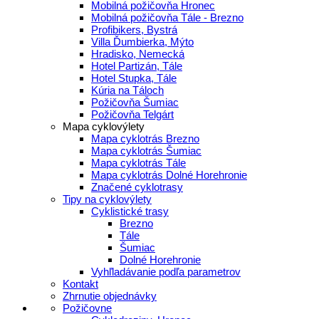
Mobilná požičovňa Hronec
Mobilná požičovňa Tále - Brezno
Profibikers, Bystrá
Villa Ďumbierka, Mýto
Hradisko, Nemecká
Hotel Partizán, Tále
Hotel Stupka, Tále
Kúria na Táloch
Požičovňa Šumiac
Požičovňa Telgárt
Mapa cyklovýlety
Mapa cyklotrás Brezno
Mapa cyklotrás Šumiac
Mapa cyklotrás Tále
Mapa cyklotrás Dolné Horehronie
Značené cyklotrasy
Tipy na cyklovýlety
Cyklistické trasy
Brezno
Tále
Šumiac
Dolné Horehronie
Vyhľladávanie podľa parametrov
Kontakt
Zhrnutie objednávky
Požičovne