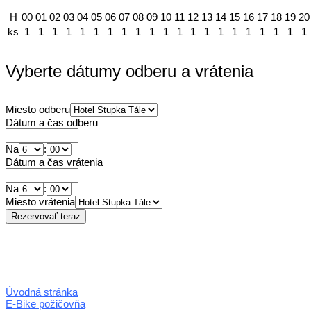
H
00
01
02
03
04
05
06
07
08
09
10
11
12
13
14
15
16
17
18
19
20
ks
1
1
1
1
1
1
1
1
1
1
1
1
1
1
1
1
1
1
1
1
1
Vyberte dátumy odberu a vrátenia
Miesto odberu
Dátum a čas odberu
Na
:
Dátum a čas vrátenia
Na
:
Miesto vrátenia
Úvodná stránka
E-Bike požičovňa