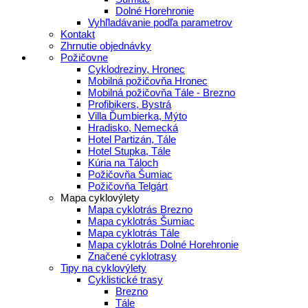
Dolné Horehronie
Vyhľladávanie podľa parametrov
Kontakt
Zhrnutie objednávky
Požičovne
Cyklodreziny, Hronec
Mobilná požičovňa Hronec
Mobilná požičovňa Tále - Brezno
Profibikers, Bystrá
Villa Ďumbierka, Mýto
Hradisko, Nemecká
Hotel Partizán, Tále
Hotel Stupka, Tále
Kúria na Táloch
Požičovňa Šumiac
Požičovňa Telgárt
Mapa cyklovýlety
Mapa cyklotrás Brezno
Mapa cyklotrás Šumiac
Mapa cyklotrás Tále
Mapa cyklotrás Dolné Horehronie
Značené cyklotrasy
Tipy na cyklovýlety
Cyklistické trasy
Brezno
Tále