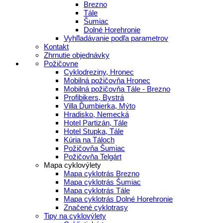
Brezno
Tále
Šumiac
Dolné Horehronie
Vyhľladávanie podľa parametrov
Kontakt
Zhrnutie objednávky
Požičovne
Cyklodreziny, Hronec
Mobilná požičovňa Hronec
Mobilná požičovňa Tále - Brezno
Profibikers, Bystrá
Villa Ďumbierka, Mýto
Hradisko, Nemecká
Hotel Partizán, Tále
Hotel Stupka, Tále
Kúria na Táloch
Požičovňa Šumiac
Požičovňa Telgárt
Mapa cyklovýlety
Mapa cyklotrás Brezno
Mapa cyklotrás Šumiac
Mapa cyklotrás Tále
Mapa cyklotrás Dolné Horehronie
Značené cyklotrasy
Tipy na cyklovýlety