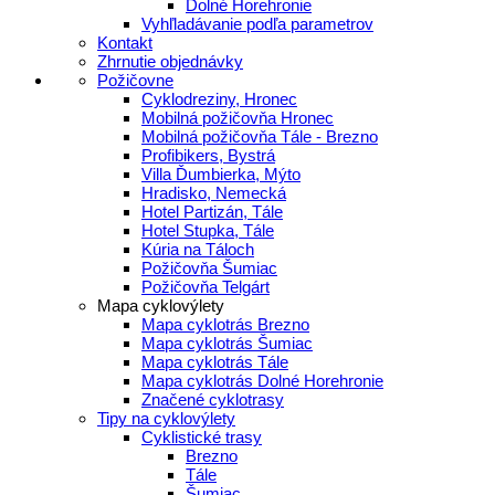
Dolné Horehronie
Vyhľladávanie podľa parametrov
Kontakt
Zhrnutie objednávky
Požičovne
Cyklodreziny, Hronec
Mobilná požičovňa Hronec
Mobilná požičovňa Tále - Brezno
Profibikers, Bystrá
Villa Ďumbierka, Mýto
Hradisko, Nemecká
Hotel Partizán, Tále
Hotel Stupka, Tále
Kúria na Táloch
Požičovňa Šumiac
Požičovňa Telgárt
Mapa cyklovýlety
Mapa cyklotrás Brezno
Mapa cyklotrás Šumiac
Mapa cyklotrás Tále
Mapa cyklotrás Dolné Horehronie
Značené cyklotrasy
Tipy na cyklovýlety
Cyklistické trasy
Brezno
Tále
Šumiac