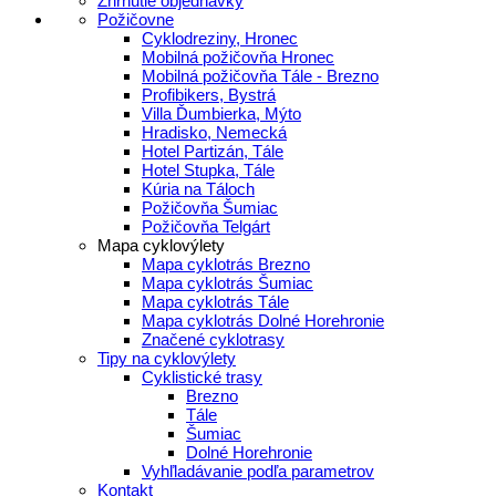
Zhrnutie objednávky
Požičovne
Cyklodreziny, Hronec
Mobilná požičovňa Hronec
Mobilná požičovňa Tále - Brezno
Profibikers, Bystrá
Villa Ďumbierka, Mýto
Hradisko, Nemecká
Hotel Partizán, Tále
Hotel Stupka, Tále
Kúria na Táloch
Požičovňa Šumiac
Požičovňa Telgárt
Mapa cyklovýlety
Mapa cyklotrás Brezno
Mapa cyklotrás Šumiac
Mapa cyklotrás Tále
Mapa cyklotrás Dolné Horehronie
Značené cyklotrasy
Tipy na cyklovýlety
Cyklistické trasy
Brezno
Tále
Šumiac
Dolné Horehronie
Vyhľladávanie podľa parametrov
Kontakt