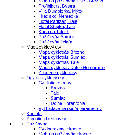
Mobilná požičovňa Tále - Brezno
Profibikers, Bystrá
Villa Ďumbierka, Mýto
Hradisko, Nemecká
Hotel Partizán, Tále
Hotel Stupka, Tále
Kúria na Táloch
Požičovňa Šumiac
Požičovňa Telgárt
Mapa cyklovýlety
Mapa cyklotrás Brezno
Mapa cyklotrás Šumiac
Mapa cyklotrás Tále
Mapa cyklotrás Dolné Horehronie
Značené cyklotrasy
Tipy na cyklovýlety
Cyklistické trasy
Brezno
Tále
Šumiac
Dolné Horehronie
Vyhľladávanie podľa parametrov
Kontakt
Zhrnutie objednávky
Požičovne
Cyklodreziny, Hronec
Mobilná požičovňa Hronec