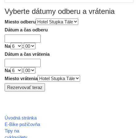
Vyberte dátumy odberu a vrátenia
Miesto odberu
Dátum a čas odberu
Na
:
Dátum a čas vrátenia
Na
:
Miesto vrátenia
Úvodná stránka
REGIÓN HOREHRONIE
E-Bike požičovňa
oblastná organizácia cestovného ruchu
Tipy na
cyklovýlety
Klaster Horehronie