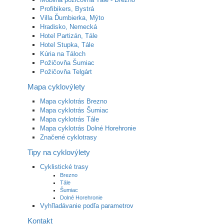
Profibikers, Bystrá
Villa Ďumbierka, Mýto
Hradisko, Nemecká
Hotel Partizán, Tále
Hotel Stupka, Tále
Kúria na Táloch
Požičovňa Šumiac
Požičovňa Telgárt
Mapa cyklovýlety
Mapa cyklotrás Brezno
Mapa cyklotrás Šumiac
Mapa cyklotrás Tále
Mapa cyklotrás Dolné Horehronie
Značené cyklotrasy
Tipy na cyklovýlety
Cyklistické trasy
Brezno
Tále
Šumiac
Dolné Horehronie
Vyhľladávanie podľa parametrov
Kontakt