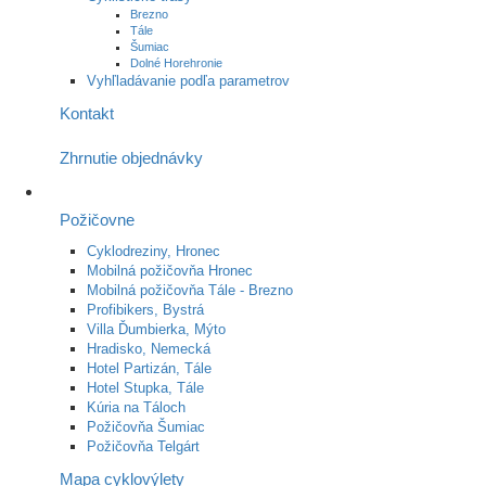
Brezno
Tále
Šumiac
Dolné Horehronie
Vyhľladávanie podľa parametrov
Kontakt
Zhrnutie objednávky
Požičovne
Cyklodreziny, Hronec
Mobilná požičovňa Hronec
Mobilná požičovňa Tále - Brezno
Profibikers, Bystrá
Villa Ďumbierka, Mýto
Hradisko, Nemecká
Hotel Partizán, Tále
Hotel Stupka, Tále
Kúria na Táloch
Požičovňa Šumiac
Požičovňa Telgárt
Mapa cyklovýlety