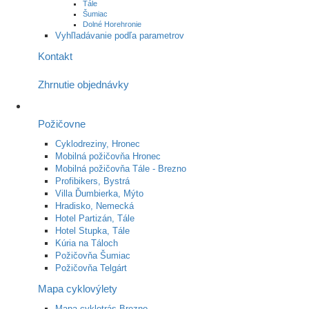
Tále
Šumiac
Dolné Horehronie
Vyhľladávanie podľa parametrov
Kontakt
Zhrnutie objednávky
Požičovne
Cyklodreziny, Hronec
Mobilná požičovňa Hronec
Mobilná požičovňa Tále - Brezno
Profibikers, Bystrá
Villa Ďumbierka, Mýto
Hradisko, Nemecká
Hotel Partizán, Tále
Hotel Stupka, Tále
Kúria na Táloch
Požičovňa Šumiac
Požičovňa Telgárt
Mapa cyklovýlety
Mapa cyklotrás Brezno