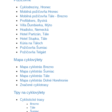
Cyklodreziny, Hronec
Mobilná požičovňa Hronec
Mobilná požičovňa Tále - Brezno
Profibikers, Bystrá
Villa Ďumbierka, Mýto
Hradisko, Nemecká
Hotel Partizán, Tále
Hotel Stupka, Tále
Kúria na Táloch
Požičovňa Šumiac
Požičovňa Telgárt
Mapa cyklovýlety
Mapa cyklotrás Brezno
Mapa cyklotrás Šumiac
Mapa cyklotrás Tále
Mapa cyklotrás Dolné Horehronie
Značené cyklotrasy
Tipy na cyklovýlety
Cyklistické trasy
Brezno
Tále
Šumiac