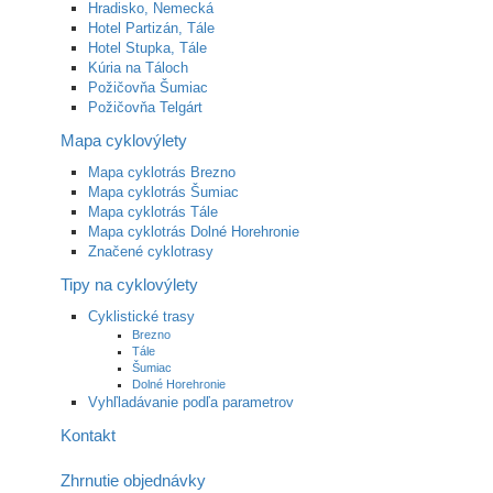
Hradisko, Nemecká
Hotel Partizán, Tále
Hotel Stupka, Tále
Kúria na Táloch
Požičovňa Šumiac
Požičovňa Telgárt
Mapa cyklovýlety
Mapa cyklotrás Brezno
Mapa cyklotrás Šumiac
Mapa cyklotrás Tále
Mapa cyklotrás Dolné Horehronie
Značené cyklotrasy
Tipy na cyklovýlety
Cyklistické trasy
Brezno
Tále
Šumiac
Dolné Horehronie
Vyhľladávanie podľa parametrov
Kontakt
Zhrnutie objednávky