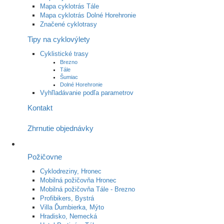
Mapa cyklotrás Tále
Mapa cyklotrás Dolné Horehronie
Značené cyklotrasy
Tipy na cyklovýlety
Cyklistické trasy
Brezno
Tále
Šumiac
Dolné Horehronie
Vyhľladávanie podľa parametrov
Kontakt
Zhrnutie objednávky
Požičovne
Cyklodreziny, Hronec
Mobilná požičovňa Hronec
Mobilná požičovňa Tále - Brezno
Profibikers, Bystrá
Villa Ďumbierka, Mýto
Hradisko, Nemecká