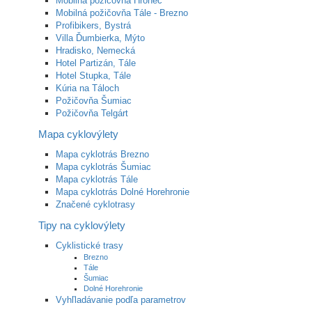
Mobilná požičovňa Hronec
Mobilná požičovňa Tále - Brezno
Profibikers, Bystrá
Villa Ďumbierka, Mýto
Hradisko, Nemecká
Hotel Partizán, Tále
Hotel Stupka, Tále
Kúria na Táloch
Požičovňa Šumiac
Požičovňa Telgárt
Mapa cyklovýlety
Mapa cyklotrás Brezno
Mapa cyklotrás Šumiac
Mapa cyklotrás Tále
Mapa cyklotrás Dolné Horehronie
Značené cyklotrasy
Tipy na cyklovýlety
Cyklistické trasy
Brezno
Tále
Šumiac
Dolné Horehronie
Vyhľladávanie podľa parametrov