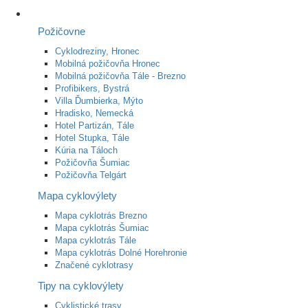
Požičovne
Cyklodreziny, Hronec
Mobilná požičovňa Hronec
Mobilná požičovňa Tále - Brezno
Profibikers, Bystrá
Villa Ďumbierka, Mýto
Hradisko, Nemecká
Hotel Partizán, Tále
Hotel Stupka, Tále
Kúria na Táloch
Požičovňa Šumiac
Požičovňa Telgárt
Mapa cyklovýlety
Mapa cyklotrás Brezno
Mapa cyklotrás Šumiac
Mapa cyklotrás Tále
Mapa cyklotrás Dolné Horehronie
Značené cyklotrasy
Tipy na cyklovýlety
Cyklistické trasy