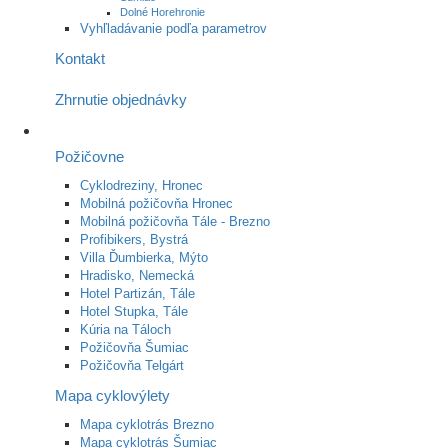
Dolné Horehronie
Vyhľladávanie podľa parametrov
Kontakt
Zhrnutie objednávky
Požičovne
Cyklodreziny, Hronec
Mobilná požičovňa Hronec
Mobilná požičovňa Tále - Brezno
Profibikers, Bystrá
Villa Ďumbierka, Mýto
Hradisko, Nemecká
Hotel Partizán, Tále
Hotel Stupka, Tále
Kúria na Táloch
Požičovňa Šumiac
Požičovňa Telgárt
Mapa cyklovýlety
Mapa cyklotrás Brezno
Mapa cyklotrás Šumiac