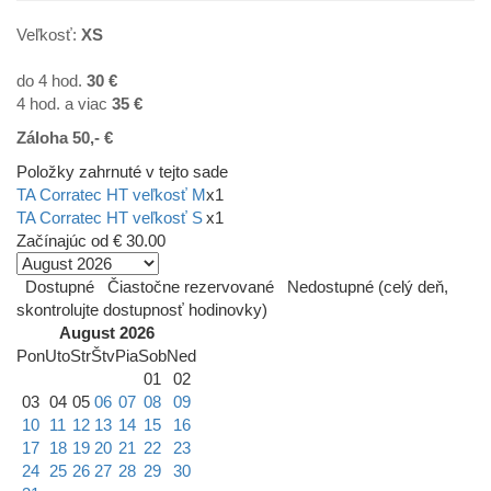
Veľkosť:
XS
do 4 hod.
30 €
4 hod. a viac
35
€
Záloha 50,- €
Položky zahrnuté v tejto sade
TA Corratec HT veľkosť M
x1
TA Corratec HT veľkosť S
x1
Začínajúc od
€ 30.00
Dostupné
Čiastočne rezervované
Nedostupné (celý deň,
skontrolujte dostupnosť hodinovky)
August 2026
Pon
Uto
Str
Štv
Pia
Sob
Ned
01
02
03
04
05
06
07
08
09
10
11
12
13
14
15
16
17
18
19
20
21
22
23
24
25
26
27
28
29
30