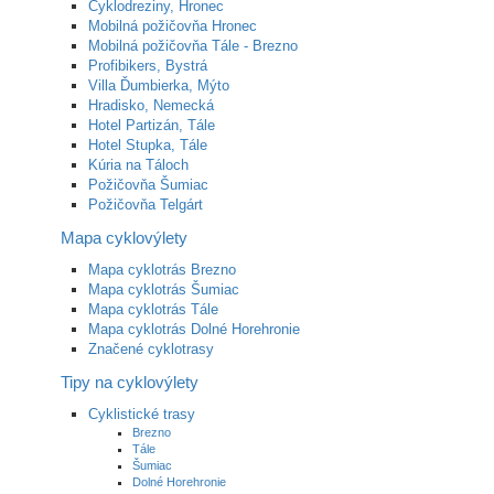
Cyklodreziny, Hronec
Mobilná požičovňa Hronec
Mobilná požičovňa Tále - Brezno
Profibikers, Bystrá
Villa Ďumbierka, Mýto
Hradisko, Nemecká
Hotel Partizán, Tále
Hotel Stupka, Tále
Kúria na Táloch
Požičovňa Šumiac
Požičovňa Telgárt
Mapa cyklovýlety
Mapa cyklotrás Brezno
Mapa cyklotrás Šumiac
Mapa cyklotrás Tále
Mapa cyklotrás Dolné Horehronie
Značené cyklotrasy
Tipy na cyklovýlety
Cyklistické trasy
Brezno
Tále
Šumiac
Dolné Horehronie