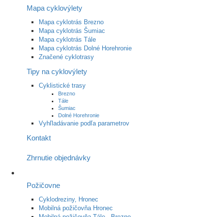
Mapa cyklovýlety
Mapa cyklotrás Brezno
Mapa cyklotrás Šumiac
Mapa cyklotrás Tále
Mapa cyklotrás Dolné Horehronie
Značené cyklotrasy
Tipy na cyklovýlety
Cyklistické trasy
Brezno
Tále
Šumiac
Dolné Horehronie
Vyhľladávanie podľa parametrov
Kontakt
Zhrnutie objednávky
Požičovne
Cyklodreziny, Hronec
Mobilná požičovňa Hronec
Mobilná požičovňa Tále - Brezno