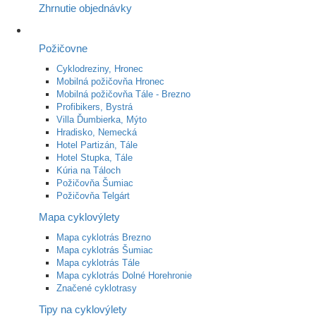
Zhrnutie objednávky
Požičovne
Cyklodreziny, Hronec
Mobilná požičovňa Hronec
Mobilná požičovňa Tále - Brezno
Profibikers, Bystrá
Villa Ďumbierka, Mýto
Hradisko, Nemecká
Hotel Partizán, Tále
Hotel Stupka, Tále
Kúria na Táloch
Požičovňa Šumiac
Požičovňa Telgárt
Mapa cyklovýlety
Mapa cyklotrás Brezno
Mapa cyklotrás Šumiac
Mapa cyklotrás Tále
Mapa cyklotrás Dolné Horehronie
Značené cyklotrasy
Tipy na cyklovýlety