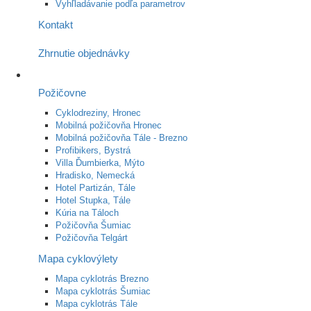
Vyhľladávanie podľa parametrov
Kontakt
Zhrnutie objednávky
Požičovne
Cyklodreziny, Hronec
Mobilná požičovňa Hronec
Mobilná požičovňa Tále - Brezno
Profibikers, Bystrá
Villa Ďumbierka, Mýto
Hradisko, Nemecká
Hotel Partizán, Tále
Hotel Stupka, Tále
Kúria na Táloch
Požičovňa Šumiac
Požičovňa Telgárt
Mapa cyklovýlety
Mapa cyklotrás Brezno
Mapa cyklotrás Šumiac
Mapa cyklotrás Tále