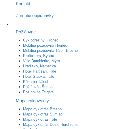
Kontakt
Zhrnutie objednávky
Požičovne
Cyklodreziny, Hronec
Mobilná požičovňa Hronec
Mobilná požičovňa Tále - Brezno
Profibikers, Bystrá
Villa Ďumbierka, Mýto
Hradisko, Nemecká
Hotel Partizán, Tále
Hotel Stupka, Tále
Kúria na Táloch
Požičovňa Šumiac
Požičovňa Telgárt
Mapa cyklovýlety
Mapa cyklotrás Brezno
Mapa cyklotrás Šumiac
Mapa cyklotrás Tále
Mapa cyklotrás Dolné Horehronie