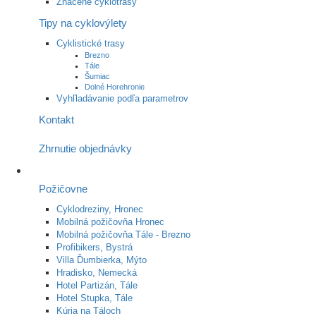
Značené cyklotrasy
Tipy na cyklovýlety
Cyklistické trasy
Brezno
Tále
Šumiac
Dolné Horehronie
Vyhľladávanie podľa parametrov
Kontakt
Zhrnutie objednávky
Požičovne
Cyklodreziny, Hronec
Mobilná požičovňa Hronec
Mobilná požičovňa Tále - Brezno
Profibikers, Bystrá
Villa Ďumbierka, Mýto
Hradisko, Nemecká
Hotel Partizán, Tále
Hotel Stupka, Tále
Kúria na Táloch