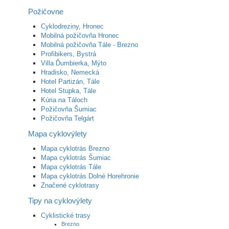
Požičovne
Cyklodreziny, Hronec
Mobilná požičovňa Hronec
Mobilná požičovňa Tále - Brezno
Profibikers, Bystrá
Villa Ďumbierka, Mýto
Hradisko, Nemecká
Hotel Partizán, Tále
Hotel Stupka, Tále
Kúria na Táloch
Požičovňa Šumiac
Požičovňa Telgárt
Mapa cyklovýlety
Mapa cyklotrás Brezno
Mapa cyklotrás Šumiac
Mapa cyklotrás Tále
Mapa cyklotrás Dolné Horehronie
Značené cyklotrasy
Tipy na cyklovýlety
Cyklistické trasy
Brezno