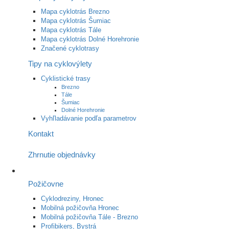
Mapa cyklotrás Brezno
Mapa cyklotrás Šumiac
Mapa cyklotrás Tále
Mapa cyklotrás Dolné Horehronie
Značené cyklotrasy
Tipy na cyklovýlety
Cyklistické trasy
Brezno
Tále
Šumiac
Dolné Horehronie
Vyhľladávanie podľa parametrov
Kontakt
Zhrnutie objednávky
Požičovne
Cyklodreziny, Hronec
Mobilná požičovňa Hronec
Mobilná požičovňa Tále - Brezno
Profibikers, Bystrá