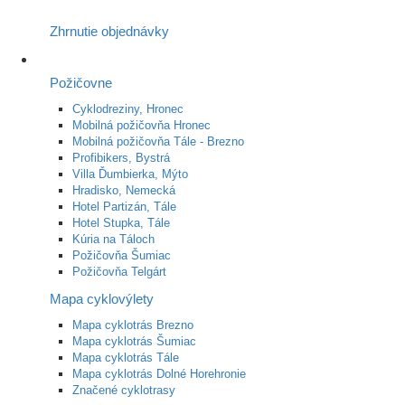
Zhrnutie objednávky
Požičovne
Cyklodreziny, Hronec
Mobilná požičovňa Hronec
Mobilná požičovňa Tále - Brezno
Profibikers, Bystrá
Villa Ďumbierka, Mýto
Hradisko, Nemecká
Hotel Partizán, Tále
Hotel Stupka, Tále
Kúria na Táloch
Požičovňa Šumiac
Požičovňa Telgárt
Mapa cyklovýlety
Mapa cyklotrás Brezno
Mapa cyklotrás Šumiac
Mapa cyklotrás Tále
Mapa cyklotrás Dolné Horehronie
Značené cyklotrasy