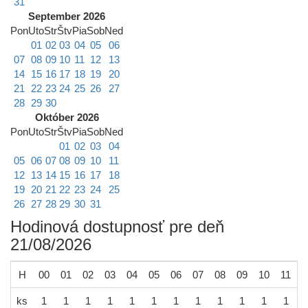
31
September 2026
Pon
Uto
Str
Štv
Pia
Sob
Ned
01
02
03
04
05
06
07
08
09
10
11
12
13
14
15
16
17
18
19
20
21
22
23
24
25
26
27
28
29
30
Október 2026
Pon
Uto
Str
Štv
Pia
Sob
Ned
01
02
03
04
05
06
07
08
09
10
11
12
13
14
15
16
17
18
19
20
21
22
23
24
25
26
27
28
29
30
31
Hodinová dostupnosť pre deň
21/08/2026
H
00
01
02
03
04
05
06
07
08
09
10
11
1
ks
1
1
1
1
1
1
1
1
1
1
1
1