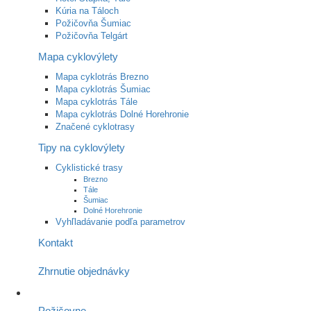
Kúria na Táloch
Požičovňa Šumiac
Požičovňa Telgárt
Mapa cyklovýlety
Mapa cyklotrás Brezno
Mapa cyklotrás Šumiac
Mapa cyklotrás Tále
Mapa cyklotrás Dolné Horehronie
Značené cyklotrasy
Tipy na cyklovýlety
Cyklistické trasy
Brezno
Tále
Šumiac
Dolné Horehronie
Vyhľladávanie podľa parametrov
Kontakt
Zhrnutie objednávky
Požičovne