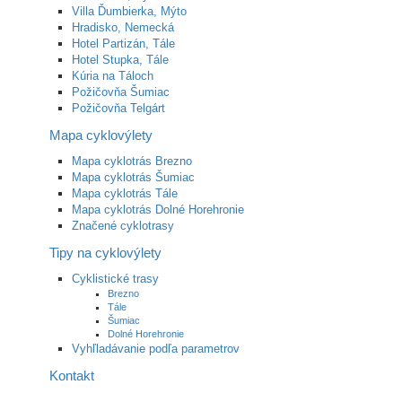
Villa Ďumbierka, Mýto
Hradisko, Nemecká
Hotel Partizán, Tále
Hotel Stupka, Tále
Kúria na Táloch
Požičovňa Šumiac
Požičovňa Telgárt
Mapa cyklovýlety
Mapa cyklotrás Brezno
Mapa cyklotrás Šumiac
Mapa cyklotrás Tále
Mapa cyklotrás Dolné Horehronie
Značené cyklotrasy
Tipy na cyklovýlety
Cyklistické trasy
Brezno
Tále
Šumiac
Dolné Horehronie
Vyhľladávanie podľa parametrov
Kontakt