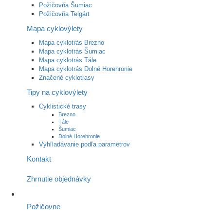
Požičovňa Šumiac
Požičovňa Telgárt
Mapa cyklovýlety
Mapa cyklotrás Brezno
Mapa cyklotrás Šumiac
Mapa cyklotrás Tále
Mapa cyklotrás Dolné Horehronie
Značené cyklotrasy
Tipy na cyklovýlety
Cyklistické trasy
Brezno
Tále
Šumiac
Dolné Horehronie
Vyhľladávanie podľa parametrov
Kontakt
Zhrnutie objednávky
Požičovne