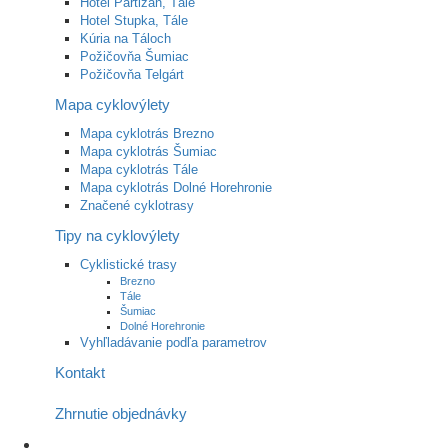
Hotel Partizán, Tále
Hotel Stupka, Tále
Kúria na Táloch
Požičovňa Šumiac
Požičovňa Telgárt
Mapa cyklovýlety
Mapa cyklotrás Brezno
Mapa cyklotrás Šumiac
Mapa cyklotrás Tále
Mapa cyklotrás Dolné Horehronie
Značené cyklotrasy
Tipy na cyklovýlety
Cyklistické trasy
Brezno
Tále
Šumiac
Dolné Horehronie
Vyhľladávanie podľa parametrov
Kontakt
Zhrnutie objednávky