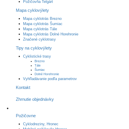
Požičovňa Telgárt
Mapa cyklovýlety
Mapa cyklotrás Brezno
Mapa cyklotrás Šumiac
Mapa cyklotrás Tále
Mapa cyklotrás Dolné Horehronie
Značené cyklotrasy
Tipy na cyklovýlety
Cyklistické trasy
Brezno
Tále
Šumiac
Dolné Horehronie
Vyhľladávanie podľa parametrov
Kontakt
Zhrnutie objednávky
Požičovne
Cyklodreziny, Hronec