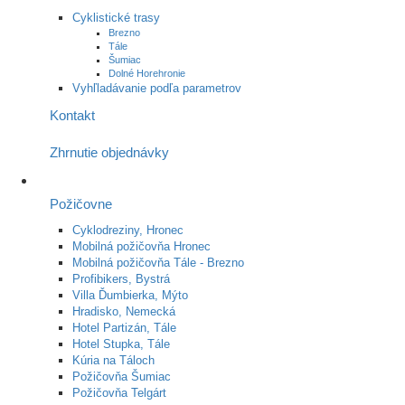
Cyklistické trasy
Brezno
Tále
Šumiac
Dolné Horehronie
Vyhľladávanie podľa parametrov
Kontakt
Zhrnutie objednávky
Požičovne
Cyklodreziny, Hronec
Mobilná požičovňa Hronec
Mobilná požičovňa Tále - Brezno
Profibikers, Bystrá
Villa Ďumbierka, Mýto
Hradisko, Nemecká
Hotel Partizán, Tále
Hotel Stupka, Tále
Kúria na Táloch
Požičovňa Šumiac
Požičovňa Telgárt