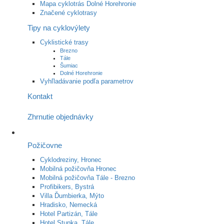
Mapa cyklotrás Dolné Horehronie
Značené cyklotrasy
Tipy na cyklovýlety
Cyklistické trasy
Brezno
Tále
Šumiac
Dolné Horehronie
Vyhľladávanie podľa parametrov
Kontakt
Zhrnutie objednávky
Požičovne
Cyklodreziny, Hronec
Mobilná požičovňa Hronec
Mobilná požičovňa Tále - Brezno
Profibikers, Bystrá
Villa Ďumbierka, Mýto
Hradisko, Nemecká
Hotel Partizán, Tále
Hotel Stupka, Tále