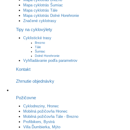
Mapa cyklotrás Šumiac
Mapa cyklotrás Tále
Mapa cyklotrás Dolné Horehronie
Značené cyklotrasy
Tipy na cyklovýlety
Cyklistické trasy
Brezno
Tále
Šumiac
Dolné Horehronie
Vyhľladávanie podľa parametrov
Kontakt
Zhrnutie objednávky
Požičovne
Cyklodreziny, Hronec
Mobilná požičovňa Hronec
Mobilná požičovňa Tále - Brezno
Profibikers, Bystrá
Villa Ďumbierka, Mýto