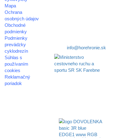
Mapa
združenie cestovného ruchu
Ochrana
osobných údajov
Nám. gen. M.R. Štefánika 3
Obchodné
977 01 Brezno
podmienky
Podmienky
Telefón:
+421 911 633 119
prevádzky
E-mail:
info@horehronie.sk
cyklodrezín
Súhlas s
používaním
cookies
Reklamačný
Aktivita realizovaná s
poriadok
finančnou podporou
Ministerstva cestovného
© 2026
ruchu
horehronie.sk
a športu Slovenskej
republiky