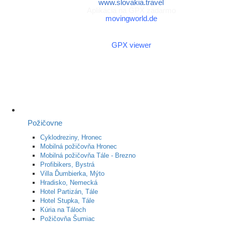
www.slovakia.travel
Aplikácia na GPX zadarmo
movingworld.de
Aplikácia na GPX zadarmo
(Android)
GPX viewer
Požičovne
Cyklodreziny, Hronec
Mobilná požičovňa Hronec
Mobilná požičovňa Tále - Brezno
Profibikers, Bystrá
Villa Ďumbierka, Mýto
Hradisko, Nemecká
Hotel Partizán, Tále
Hotel Stupka, Tále
Kúria na Táloch
Požičovňa Šumiac