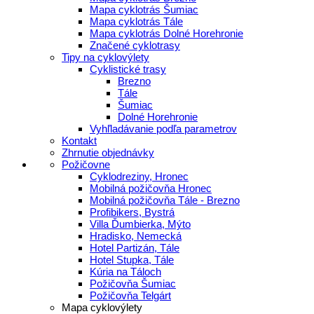
Mapa cyklotrás Šumiac
Mapa cyklotrás Tále
Mapa cyklotrás Dolné Horehronie
Značené cyklotrasy
Tipy na cyklovýlety
Cyklistické trasy
Brezno
Tále
Šumiac
Dolné Horehronie
Vyhľladávanie podľa parametrov
Kontakt
Zhrnutie objednávky
Požičovne
Cyklodreziny, Hronec
Mobilná požičovňa Hronec
Mobilná požičovňa Tále - Brezno
Profibikers, Bystrá
Villa Ďumbierka, Mýto
Hradisko, Nemecká
Hotel Partizán, Tále
Hotel Stupka, Tále
Kúria na Táloch
Požičovňa Šumiac
Požičovňa Telgárt
Mapa cyklovýlety