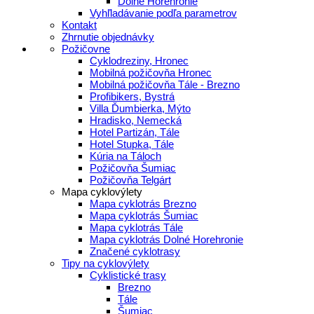
Dolné Horehronie
Vyhľladávanie podľa parametrov
Kontakt
Zhrnutie objednávky
Požičovne
Cyklodreziny, Hronec
Mobilná požičovňa Hronec
Mobilná požičovňa Tále - Brezno
Profibikers, Bystrá
Villa Ďumbierka, Mýto
Hradisko, Nemecká
Hotel Partizán, Tále
Hotel Stupka, Tále
Kúria na Táloch
Požičovňa Šumiac
Požičovňa Telgárt
Mapa cyklovýlety
Mapa cyklotrás Brezno
Mapa cyklotrás Šumiac
Mapa cyklotrás Tále
Mapa cyklotrás Dolné Horehronie
Značené cyklotrasy
Tipy na cyklovýlety
Cyklistické trasy
Brezno
Tále
Šumiac