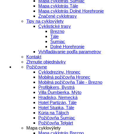
Mapa cyklotrás Šumiac
Mapa cyklotrás Tále
Mapa cyklotrás Dolné Horehronie
Značené cyklotrasy
Tipy na cyklovýlety
Cyklistické trasy
Brezno
Tále
Šumiac
Dolné Horehronie
Vyhľladávanie podľa parametrov
Kontakt
Zhrnutie objednávky
Požičovne
Cyklodreziny, Hronec
Mobilná požičovňa Hronec
Mobilná požičovňa Tále - Brezno
Profibikers, Bystrá
Villa Ďumbierka, Mýto
Hradisko, Nemecká
Hotel Partizán, Tále
Hotel Stupka, Tále
Kúria na Táloch
Požičovňa Šumiac
Požičovňa Telgárt
Mapa cyklovýlety
Mapa cyklotrás Brezno