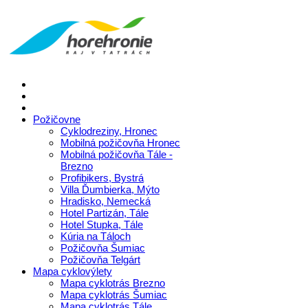
Požičovne
Cyklodreziny, Hronec
Mobilná požičovňa Hronec
Mobilná požičovňa Tále -
Brezno
Profibikers, Bystrá
Villa Ďumbierka, Mýto
Hradisko, Nemecká
Hotel Partizán, Tále
Hotel Stupka, Tále
Kúria na Táloch
Požičovňa Šumiac
Požičovňa Telgárt
Mapa cyklovýlety
Mapa cyklotrás Brezno
Mapa cyklotrás Šumiac
Mapa cyklotrás Tále