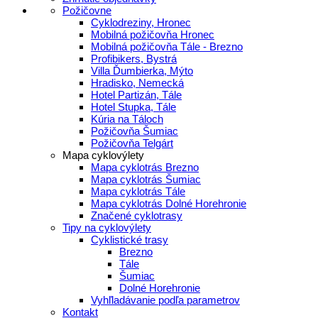
Požičovne
Cyklodreziny, Hronec
Mobilná požičovňa Hronec
Mobilná požičovňa Tále - Brezno
Profibikers, Bystrá
Villa Ďumbierka, Mýto
Hradisko, Nemecká
Hotel Partizán, Tále
Hotel Stupka, Tále
Kúria na Táloch
Požičovňa Šumiac
Požičovňa Telgárt
Mapa cyklovýlety
Mapa cyklotrás Brezno
Mapa cyklotrás Šumiac
Mapa cyklotrás Tále
Mapa cyklotrás Dolné Horehronie
Značené cyklotrasy
Tipy na cyklovýlety
Cyklistické trasy
Brezno
Tále
Šumiac
Dolné Horehronie
Vyhľladávanie podľa parametrov
Kontakt