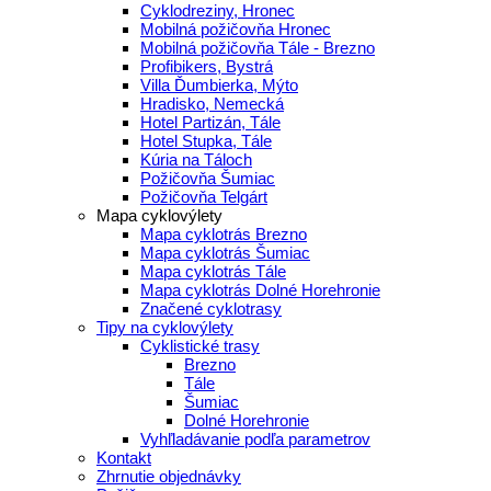
Cyklodreziny, Hronec
Mobilná požičovňa Hronec
Mobilná požičovňa Tále - Brezno
Profibikers, Bystrá
Villa Ďumbierka, Mýto
Hradisko, Nemecká
Hotel Partizán, Tále
Hotel Stupka, Tále
Kúria na Táloch
Požičovňa Šumiac
Požičovňa Telgárt
Mapa cyklovýlety
Mapa cyklotrás Brezno
Mapa cyklotrás Šumiac
Mapa cyklotrás Tále
Mapa cyklotrás Dolné Horehronie
Značené cyklotrasy
Tipy na cyklovýlety
Cyklistické trasy
Brezno
Tále
Šumiac
Dolné Horehronie
Vyhľladávanie podľa parametrov
Kontakt
Zhrnutie objednávky