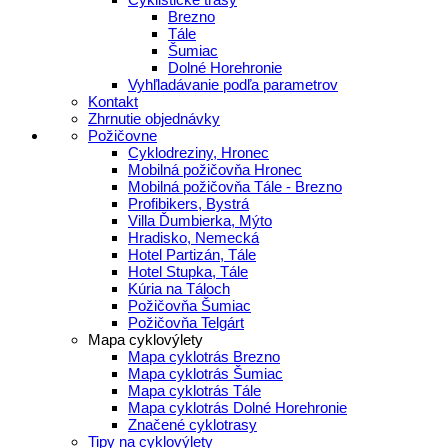
Brezno
Tále
Šumiac
Dolné Horehronie
Vyhľladávanie podľa parametrov
Kontakt
Zhrnutie objednávky
Požičovne
Cyklodreziny, Hronec
Mobilná požičovňa Hronec
Mobilná požičovňa Tále - Brezno
Profibikers, Bystrá
Villa Ďumbierka, Mýto
Hradisko, Nemecká
Hotel Partizán, Tále
Hotel Stupka, Tále
Kúria na Táloch
Požičovňa Šumiac
Požičovňa Telgárt
Mapa cyklovýlety
Mapa cyklotrás Brezno
Mapa cyklotrás Šumiac
Mapa cyklotrás Tále
Mapa cyklotrás Dolné Horehronie
Značené cyklotrasy
Tipy na cyklovýlety