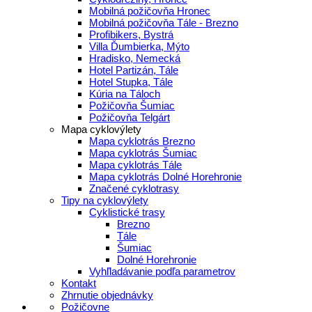
Mobilná požičovňa Hronec
Mobilná požičovňa Tále - Brezno
Profibikers, Bystrá
Villa Ďumbierka, Mýto
Hradisko, Nemecká
Hotel Partizán, Tále
Hotel Stupka, Tále
Kúria na Táloch
Požičovňa Šumiac
Požičovňa Telgárt
Mapa cyklovýlety
Mapa cyklotrás Brezno
Mapa cyklotrás Šumiac
Mapa cyklotrás Tále
Mapa cyklotrás Dolné Horehronie
Značené cyklotrasy
Tipy na cyklovýlety
Cyklistické trasy
Brezno
Tále
Šumiac
Dolné Horehronie
Vyhľladávanie podľa parametrov
Kontakt
Zhrnutie objednávky
Požičovne