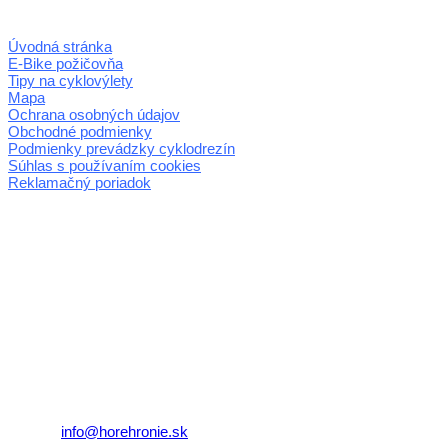
Úvodná stránka
E-Bike požičovňa
Tipy na cyklovýlety
Mapa
Ochrana osobných údajov
Obchodné podmienky
Podmienky prevádzky cyklodrezín
Súhlas s používaním cookies
Reklamačný poriadok
© 2026 horehronie.sk
REGIÓN HOREHRONIE
oblastná organizácia cestovného ruchu
Klaster Horehronie
združenie cestovného ruchu
Nám. gen. M.R. Štefánika 3
977 01 Brezno
Telefón:
+421 911 633 119
E-mail:
info@horehronie.sk