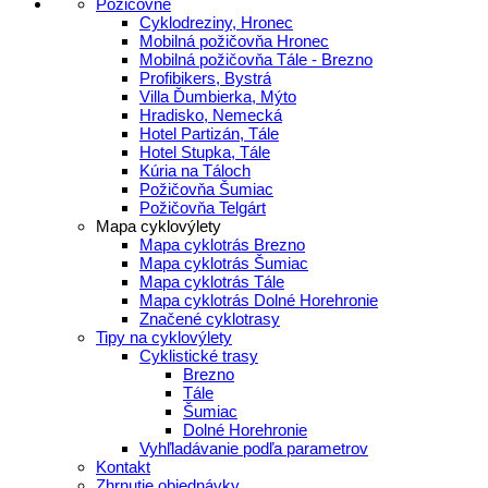
Požičovne
Cyklodreziny, Hronec
Mobilná požičovňa Hronec
Mobilná požičovňa Tále - Brezno
Profibikers, Bystrá
Villa Ďumbierka, Mýto
Hradisko, Nemecká
Hotel Partizán, Tále
Hotel Stupka, Tále
Kúria na Táloch
Požičovňa Šumiac
Požičovňa Telgárt
Mapa cyklovýlety
Mapa cyklotrás Brezno
Mapa cyklotrás Šumiac
Mapa cyklotrás Tále
Mapa cyklotrás Dolné Horehronie
Značené cyklotrasy
Tipy na cyklovýlety
Cyklistické trasy
Brezno
Tále
Šumiac
Dolné Horehronie
Vyhľladávanie podľa parametrov
Kontakt
Zhrnutie objednávky