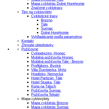
Mapa cyklotrás Dolné Horehronie
Značené cyklotrasy
Tipy na cyklovýlety
Cyklistické trasy
Brezno
Tále
Šumiac
Dolné Horehronie
Vyhľladávanie podľa parametrov
Kontakt
Zhrnutie objednávky
Požičovne
Cyklodreziny, Hronec
Mobilná požičovňa Hronec
Mobilná požičovňa Tále - Brezno
Profibikers, Bystrá
Villa Ďumbierka, Mýto
Hradisko, Nemecká
Hotel Partizán, Tále
Hotel Stupka, Tále
Kúria na Táloch
Požičovňa Šumiac
Požičovňa Telgárt
Mapa cyklovýlety
Mapa cyklotrás Brezno
Mapa cyklotrás Šumiac