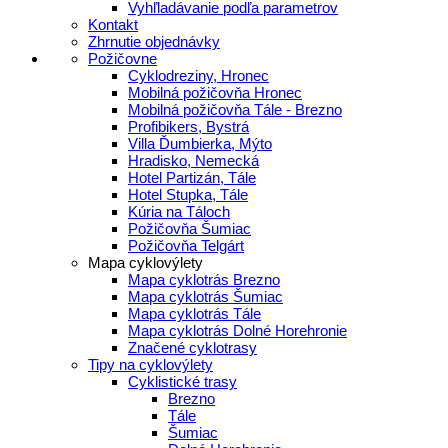
Vyhľladávanie podľa parametrov
Kontakt
Zhrnutie objednávky
Požičovne
Cyklodreziny, Hronec
Mobilná požičovňa Hronec
Mobilná požičovňa Tále - Brezno
Profibikers, Bystrá
Villa Ďumbierka, Mýto
Hradisko, Nemecká
Hotel Partizán, Tále
Hotel Stupka, Tále
Kúria na Táloch
Požičovňa Šumiac
Požičovňa Telgárt
Mapa cyklovýlety
Mapa cyklotrás Brezno
Mapa cyklotrás Šumiac
Mapa cyklotrás Tále
Mapa cyklotrás Dolné Horehronie
Značené cyklotrasy
Tipy na cyklovýlety
Cyklistické trasy
Brezno
Tále
Šumiac