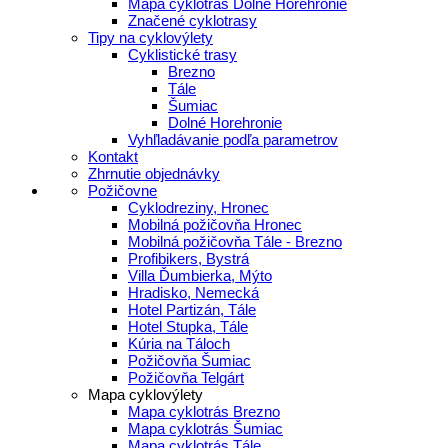
Mapa cyklotrás Dolné Horehronie
Značené cyklotrasy
Tipy na cyklovýlety
Cyklistické trasy
Brezno
Tále
Šumiac
Dolné Horehronie
Vyhľladávanie podľa parametrov
Kontakt
Zhrnutie objednávky
Požičovne
Cyklodreziny, Hronec
Mobilná požičovňa Hronec
Mobilná požičovňa Tále - Brezno
Profibikers, Bystrá
Villa Ďumbierka, Mýto
Hradisko, Nemecká
Hotel Partizán, Tále
Hotel Stupka, Tále
Kúria na Táloch
Požičovňa Šumiac
Požičovňa Telgárt
Mapa cyklovýlety
Mapa cyklotrás Brezno
Mapa cyklotrás Šumiac
Mapa cyklotrás Tále