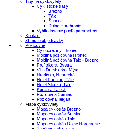
Tipy na cyklovýlety
Cyklistické trasy
Brezno
Tále
Šumiac
Dolné Horehronie
Vyhľladávanie podľa parametrov
Kontakt
Zhrnutie objednávky
Požičovne
Cyklodreziny, Hronec
Mobilná požičovňa Hronec
Mobilná požičovňa Tále - Brezno
Profibikers, Bystrá
Villa Ďumbierka, Mýto
Hradisko, Nemecká
Hotel Partizán, Tále
Hotel Stupka, Tále
Kúria na Táloch
Požičovňa Šumiac
Požičovňa Telgárt
Mapa cyklovýlety
Mapa cyklotrás Brezno
Mapa cyklotrás Šumiac
Mapa cyklotrás Tále
Mapa cyklotrás Dolné Horehronie
Značené cyklotrasy