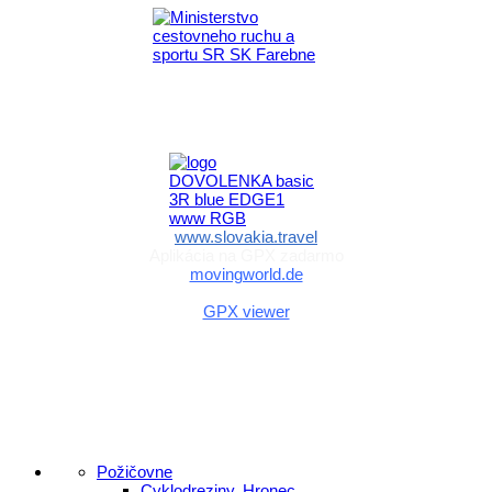
Aktivita realizovaná s finančnou podporou
Ministerstva cestovného ruchu
a športu Slovenskej republiky
www.slovakia.travel
Aplikácia na GPX zadarmo
movingworld.de
Aplikácia na GPX zadarmo (Android)
GPX viewer
Požičovne
Cyklodreziny, Hronec