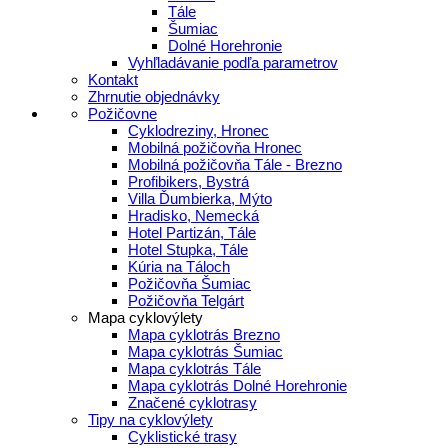
Tále
Šumiac
Dolné Horehronie
Vyhľladávanie podľa parametrov
Kontakt
Zhrnutie objednávky
Požičovne
Cyklodreziny, Hronec
Mobilná požičovňa Hronec
Mobilná požičovňa Tále - Brezno
Profibikers, Bystrá
Villa Ďumbierka, Mýto
Hradisko, Nemecká
Hotel Partizán, Tále
Hotel Stupka, Tále
Kúria na Táloch
Požičovňa Šumiac
Požičovňa Telgárt
Mapa cyklovýlety
Mapa cyklotrás Brezno
Mapa cyklotrás Šumiac
Mapa cyklotrás Tále
Mapa cyklotrás Dolné Horehronie
Značené cyklotrasy
Tipy na cyklovýlety
Cyklistické trasy