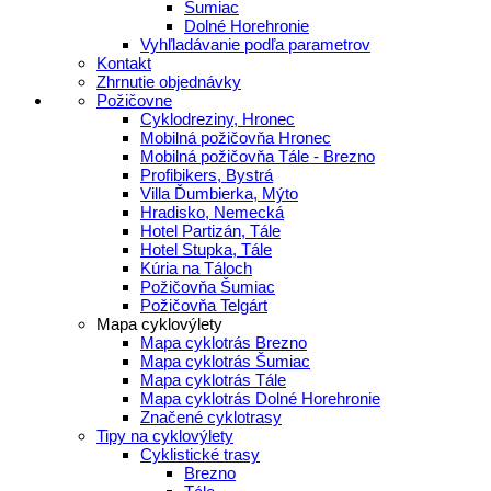
Šumiac
Dolné Horehronie
Vyhľladávanie podľa parametrov
Kontakt
Zhrnutie objednávky
Požičovne
Cyklodreziny, Hronec
Mobilná požičovňa Hronec
Mobilná požičovňa Tále - Brezno
Profibikers, Bystrá
Villa Ďumbierka, Mýto
Hradisko, Nemecká
Hotel Partizán, Tále
Hotel Stupka, Tále
Kúria na Táloch
Požičovňa Šumiac
Požičovňa Telgárt
Mapa cyklovýlety
Mapa cyklotrás Brezno
Mapa cyklotrás Šumiac
Mapa cyklotrás Tále
Mapa cyklotrás Dolné Horehronie
Značené cyklotrasy
Tipy na cyklovýlety
Cyklistické trasy
Brezno