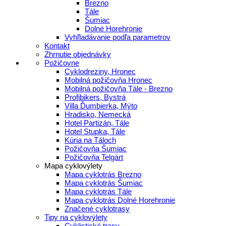
Brezno
Tále
Šumiac
Dolné Horehronie
Vyhľladávanie podľa parametrov
Kontakt
Zhrnutie objednávky
Požičovne
Cyklodreziny, Hronec
Mobilná požičovňa Hronec
Mobilná požičovňa Tále - Brezno
Profibikers, Bystrá
Villa Ďumbierka, Mýto
Hradisko, Nemecká
Hotel Partizán, Tále
Hotel Stupka, Tále
Kúria na Táloch
Požičovňa Šumiac
Požičovňa Telgárt
Mapa cyklovýlety
Mapa cyklotrás Brezno
Mapa cyklotrás Šumiac
Mapa cyklotrás Tále
Mapa cyklotrás Dolné Horehronie
Značené cyklotrasy
Tipy na cyklovýlety
Cyklistické trasy