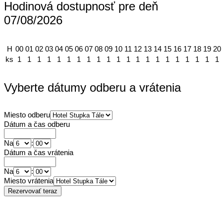
Hodinová dostupnosť pre deň
07/08/2026
H
00
01
02
03
04
05
06
07
08
09
10
11
12
13
14
15
16
17
18
19
20
ks
1
1
1
1
1
1
1
1
1
1
1
1
1
1
1
1
1
1
1
1
1
Vyberte dátumy odberu a vrátenia
Miesto odberu
Dátum a čas odberu
Na
:
Dátum a čas vrátenia
Na
:
Miesto vrátenia