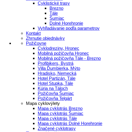
Cyklistické trasy
Brezno
Tále
Šumiac
Dolné Horehronie
Vyhľladávanie podľa parametrov
Kontakt
Zhrnutie objednávky
Požičovne
Cyklodreziny, Hronec
Mobilná požičovňa Hronec
Mobilná požičovňa Tále - Brezno
Profibikers, Bystrá
Villa Ďumbierka, Mýto
Hradisko, Nemecká
Hotel Partizán, Tále
Hotel Stupka, Tále
Kúria na Táloch
Požičovňa Šumiac
Požičovňa Telgárt
Mapa cyklovýlety
Mapa cyklotrás Brezno
Mapa cyklotrás Šumiac
Mapa cyklotrás Tále
Mapa cyklotrás Dolné Horehronie
Značené cyklotrasy