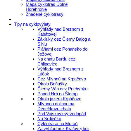
Mapa cyklotrás Dolné
Horehronie
Značené cyklotrasy
Tipy na cyklovýlety
Výhľady nad Breznom z
Kabátovej
Zákľuky cez Čierny Balog a
Sihlu
Pláňami cez Pohansko do
Ježovej
Na chatu Burdu cez
Chlipavice
Výhľady nad Breznom z
Lúčok
Cez Mlynnú na Krpačovo
Okolo Beňušky
Čierny Váh cez Priehybku
Popod Hrb na Štomp
Okolo jazera Krpáčovo
Mlynnou dolinou na
Dedečkovu chatu
Pod Vajskovksý vodopád
Na Srdiečko
Cyklotrasa na Muráň
Za výhľadmi z Kráľovej holi