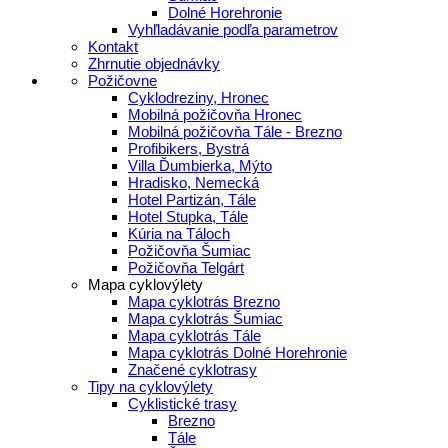
Dolné Horehronie
Vyhľladávanie podľa parametrov
Kontakt
Zhrnutie objednávky
Požičovne
Cyklodreziny, Hronec
Mobilná požičovňa Hronec
Mobilná požičovňa Tále - Brezno
Profibikers, Bystrá
Villa Ďumbierka, Mýto
Hradisko, Nemecká
Hotel Partizán, Tále
Hotel Stupka, Tále
Kúria na Táloch
Požičovňa Šumiac
Požičovňa Telgárt
Mapa cyklovýlety
Mapa cyklotrás Brezno
Mapa cyklotrás Šumiac
Mapa cyklotrás Tále
Mapa cyklotrás Dolné Horehronie
Značené cyklotrasy
Tipy na cyklovýlety
Cyklistické trasy
Brezno
Tále