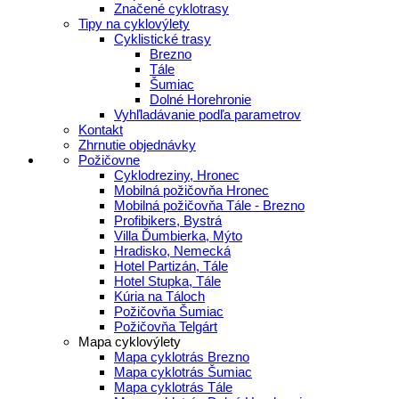
Značené cyklotrasy
Tipy na cyklovýlety
Cyklistické trasy
Brezno
Tále
Šumiac
Dolné Horehronie
Vyhľladávanie podľa parametrov
Kontakt
Zhrnutie objednávky
Požičovne
Cyklodreziny, Hronec
Mobilná požičovňa Hronec
Mobilná požičovňa Tále - Brezno
Profibikers, Bystrá
Villa Ďumbierka, Mýto
Hradisko, Nemecká
Hotel Partizán, Tále
Hotel Stupka, Tále
Kúria na Táloch
Požičovňa Šumiac
Požičovňa Telgárt
Mapa cyklovýlety
Mapa cyklotrás Brezno
Mapa cyklotrás Šumiac
Mapa cyklotrás Tále