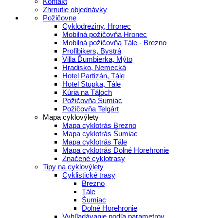
Kontakt
Zhrnutie objednávky
Požičovne
Cyklodreziny, Hronec
Mobilná požičovňa Hronec
Mobilná požičovňa Tále - Brezno
Profibikers, Bystrá
Villa Ďumbierka, Mýto
Hradisko, Nemecká
Hotel Partizán, Tále
Hotel Stupka, Tále
Kúria na Táloch
Požičovňa Šumiac
Požičovňa Telgárt
Mapa cyklovýlety
Mapa cyklotrás Brezno
Mapa cyklotrás Šumiac
Mapa cyklotrás Tále
Mapa cyklotrás Dolné Horehronie
Značené cyklotrasy
Tipy na cyklovýlety
Cyklistické trasy
Brezno
Tále
Šumiac
Dolné Horehronie
Vyhľladávanie podľa parametrov