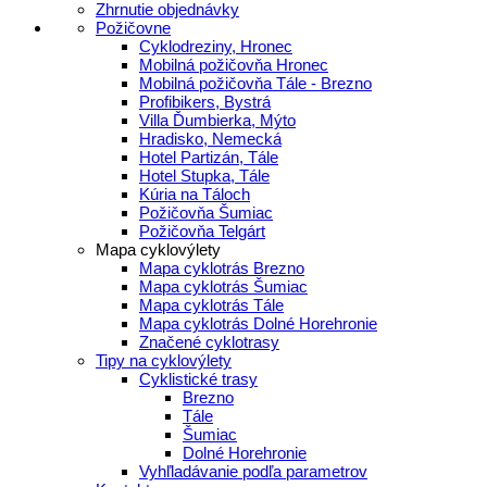
Zhrnutie objednávky
Požičovne
Cyklodreziny, Hronec
Mobilná požičovňa Hronec
Mobilná požičovňa Tále - Brezno
Profibikers, Bystrá
Villa Ďumbierka, Mýto
Hradisko, Nemecká
Hotel Partizán, Tále
Hotel Stupka, Tále
Kúria na Táloch
Požičovňa Šumiac
Požičovňa Telgárt
Mapa cyklovýlety
Mapa cyklotrás Brezno
Mapa cyklotrás Šumiac
Mapa cyklotrás Tále
Mapa cyklotrás Dolné Horehronie
Značené cyklotrasy
Tipy na cyklovýlety
Cyklistické trasy
Brezno
Tále
Šumiac
Dolné Horehronie
Vyhľladávanie podľa parametrov