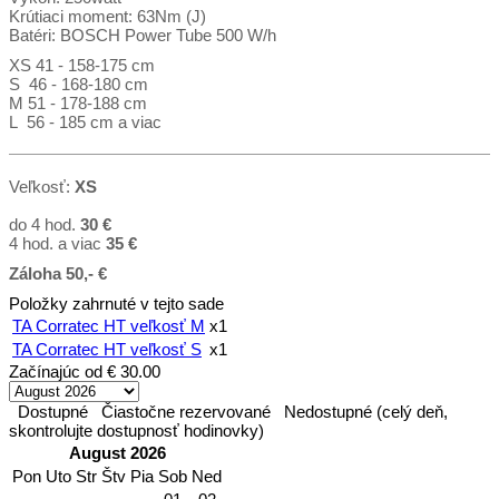
Krútiaci moment: 63Nm (J)
Batéri: BOSCH Power Tube 500 W/h
XS 41 - 158-175 cm
S 46 - 168-180 cm
M 51 - 178-188 cm
L 56 - 185 cm a viac
Veľkosť:
XS
do 4 hod.
30 €
4 hod. a viac
35
€
Záloha 50,- €
Položky zahrnuté v tejto sade
TA Corratec HT veľkosť M
x1
TA Corratec HT veľkosť S
x1
Začínajúc od
€ 30.00
Dostupné
Čiastočne rezervované
Nedostupné (celý deň,
skontrolujte dostupnosť hodinovky)
August 2026
Pon
Uto
Str
Štv
Pia
Sob
Ned