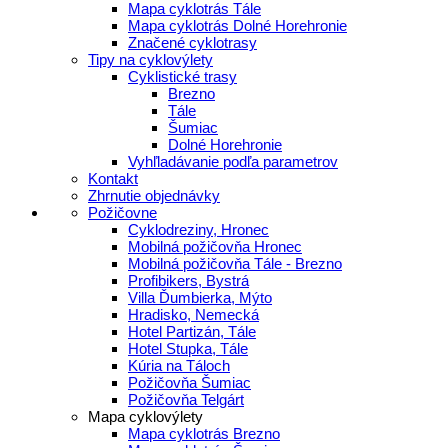
Mapa cyklotrás Tále
Mapa cyklotrás Dolné Horehronie
Značené cyklotrasy
Tipy na cyklovýlety
Cyklistické trasy
Brezno
Tále
Šumiac
Dolné Horehronie
Vyhľladávanie podľa parametrov
Kontakt
Zhrnutie objednávky
Požičovne
Cyklodreziny, Hronec
Mobilná požičovňa Hronec
Mobilná požičovňa Tále - Brezno
Profibikers, Bystrá
Villa Ďumbierka, Mýto
Hradisko, Nemecká
Hotel Partizán, Tále
Hotel Stupka, Tále
Kúria na Táloch
Požičovňa Šumiac
Požičovňa Telgárt
Mapa cyklovýlety
Mapa cyklotrás Brezno