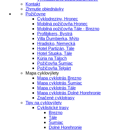
Kontakt
Zhrnutie objednávky
Požičovne
Cyklodreziny, Hronec
Mobilná požičovňa Hronec
Mobilná požičovňa Tále - Brezno
Profibikers, Bystrá
Villa Ďumbierka, Mýto
Hradisko, Nemecká
Hotel Partizán, Tále
Hotel Stupka, Tále
Kúria na Táloch
Požičovňa Šumiac
Požičovňa Telgárt
Mapa cyklovýlety
Mapa cyklotrás Brezno
Mapa cyklotrás Šumiac
Mapa cyklotrás Tále
Mapa cyklotrás Dolné Horehronie
Značené cyklotrasy
Tipy na cyklovýlety
Cyklistické trasy
Brezno
Tále
Šumiac
Dolné Horehronie