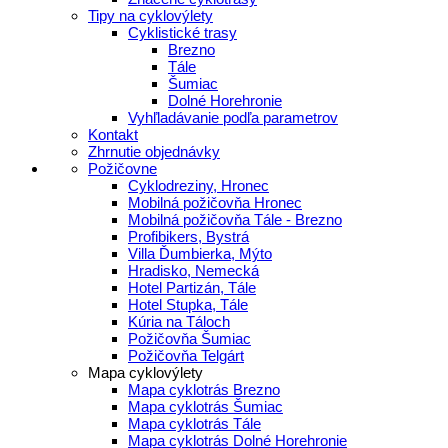
Tipy na cyklovýlety
Cyklistické trasy
Brezno
Tále
Šumiac
Dolné Horehronie
Vyhľladávanie podľa parametrov
Kontakt
Zhrnutie objednávky
Požičovne
Cyklodreziny, Hronec
Mobilná požičovňa Hronec
Mobilná požičovňa Tále - Brezno
Profibikers, Bystrá
Villa Ďumbierka, Mýto
Hradisko, Nemecká
Hotel Partizán, Tále
Hotel Stupka, Tále
Kúria na Táloch
Požičovňa Šumiac
Požičovňa Telgárt
Mapa cyklovýlety
Mapa cyklotrás Brezno
Mapa cyklotrás Šumiac
Mapa cyklotrás Tále
Mapa cyklotrás Dolné Horehronie