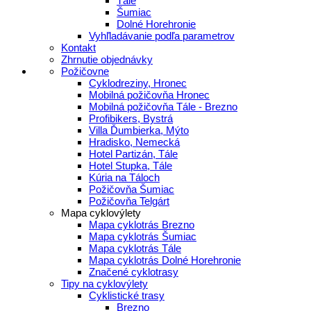
Tále
Šumiac
Dolné Horehronie
Vyhľladávanie podľa parametrov
Kontakt
Zhrnutie objednávky
Požičovne
Cyklodreziny, Hronec
Mobilná požičovňa Hronec
Mobilná požičovňa Tále - Brezno
Profibikers, Bystrá
Villa Ďumbierka, Mýto
Hradisko, Nemecká
Hotel Partizán, Tále
Hotel Stupka, Tále
Kúria na Táloch
Požičovňa Šumiac
Požičovňa Telgárt
Mapa cyklovýlety
Mapa cyklotrás Brezno
Mapa cyklotrás Šumiac
Mapa cyklotrás Tále
Mapa cyklotrás Dolné Horehronie
Značené cyklotrasy
Tipy na cyklovýlety
Cyklistické trasy
Brezno