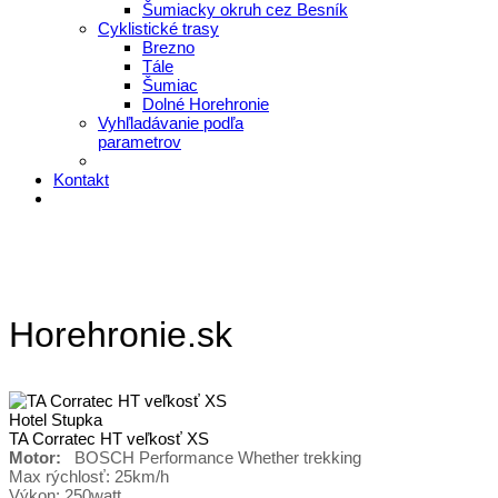
Šumiacky okruh cez Besník
Cyklistické trasy
Brezno
Tále
Šumiac
Dolné Horehronie
Vyhľladávanie podľa
parametrov
Kontakt
Horehronie.sk
Hotel Stupka
TA Corratec HT veľkosť XS
Motor:
BOSCH Performance Whether trekking
Max rýchlosť: 25km/h
Výkon: 250watt