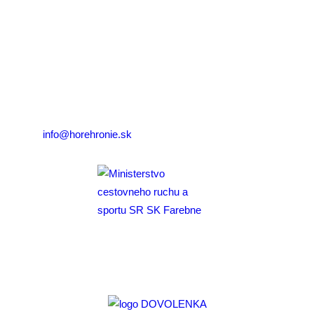
združenie cestovného ruchu
Nám. gen. M.R. Štefánika 3
977 01 Brezno
Telefón:
+421 911 633 119
E-mail:
info@horehronie.sk
Aktivita realizovaná s finančnou podporou
Ministerstva cestovného ruchu
a športu Slovenskej republiky