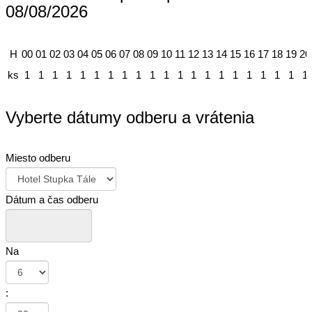
08/08/2026
H
00
01
02
03
04
05
06
07
08
09
10
11
12
13
14
15
16
17
18
19
20
ks
1
1
1
1
1
1
1
1
1
1
1
1
1
1
1
1
1
1
1
1
1
Vyberte dátumy odberu a vrátenia
Miesto odberu
Dátum a čas odberu
Na
: