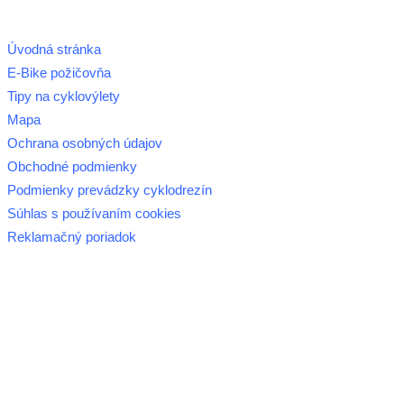
Úvodná stránka
E-Bike požičovňa
Tipy na cyklovýlety
Mapa
Ochrana osobných údajov
Obchodné podmienky
Podmienky prevádzky cyklodrezín
Súhlas s používaním cookies
Reklamačný poriadok
© 2026 horehronie.sk
REGIÓN HOREHRONIE
oblastná organizácia cestovného ruchu
Klaster Horehronie