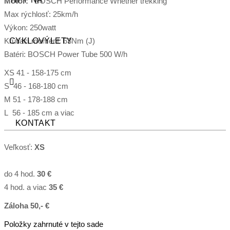
Motor:
BOSCH Performance Whether trekking
Max rýchlosť: 25km/h
Výkon: 250watt
Krútiaci moment: 63Nm (J)
CYKLOVÝLETY
Batéri: BOSCH Power Tube 500 W/h
XS 41 - 158-175 cm
S 46 - 168-180 cm
M 51 - 178-188 cm
L 56 - 185 cm a viac
KONTAKT
Veľkosť:
XS
do 4 hod.
30 €
4 hod. a viac
35
€
Záloha 50,- €
Položky zahrnuté v tejto sade