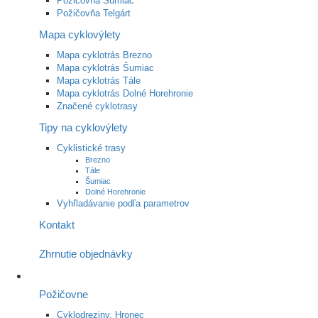
Požičovňa Šumiac
Požičovňa Telgárt
Mapa cyklovýlety
Mapa cyklotrás Brezno
Mapa cyklotrás Šumiac
Mapa cyklotrás Tále
Mapa cyklotrás Dolné Horehronie
Značené cyklotrasy
Tipy na cyklovýlety
Cyklistické trasy
Brezno
Tále
Šumiac
Dolné Horehronie
Vyhľladávanie podľa parametrov
Kontakt
Zhrnutie objednávky
Požičovne
Cyklodreziny, Hronec