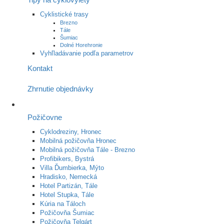
Cyklistické trasy
Brezno
Tále
Šumiac
Dolné Horehronie
Vyhľladávanie podľa parametrov
Kontakt
Zhrnutie objednávky
Požičovne
Cyklodreziny, Hronec
Mobilná požičovňa Hronec
Mobilná požičovňa Tále - Brezno
Profibikers, Bystrá
Villa Ďumbierka, Mýto
Hradisko, Nemecká
Hotel Partizán, Tále
Hotel Stupka, Tále
Kúria na Táloch
Požičovňa Šumiac
Požičovňa Telgárt