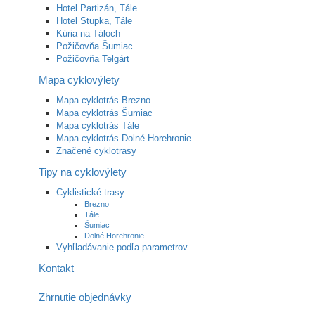
Hotel Partizán, Tále
Hotel Stupka, Tále
Kúria na Táloch
Požičovňa Šumiac
Požičovňa Telgárt
Mapa cyklovýlety
Mapa cyklotrás Brezno
Mapa cyklotrás Šumiac
Mapa cyklotrás Tále
Mapa cyklotrás Dolné Horehronie
Značené cyklotrasy
Tipy na cyklovýlety
Cyklistické trasy
Brezno
Tále
Šumiac
Dolné Horehronie
Vyhľladávanie podľa parametrov
Kontakt
Zhrnutie objednávky