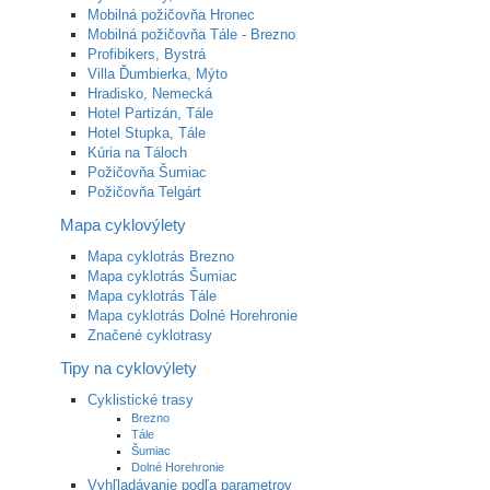
Mobilná požičovňa Hronec
Mobilná požičovňa Tále - Brezno
Profibikers, Bystrá
Villa Ďumbierka, Mýto
Hradisko, Nemecká
Hotel Partizán, Tále
Hotel Stupka, Tále
Kúria na Táloch
Požičovňa Šumiac
Požičovňa Telgárt
Mapa cyklovýlety
Mapa cyklotrás Brezno
Mapa cyklotrás Šumiac
Mapa cyklotrás Tále
Mapa cyklotrás Dolné Horehronie
Značené cyklotrasy
Tipy na cyklovýlety
Cyklistické trasy
Brezno
Tále
Šumiac
Dolné Horehronie
Vyhľladávanie podľa parametrov