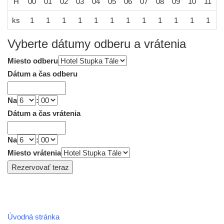
H
00
01
02
03
04
05
06
07
08
09
10
11
1
ks
1
1
1
1
1
1
1
1
1
1
1
1
Vyberte dátumy odberu a vrátenia
Miesto odberu
Dátum a čas odberu
Na
:
Dátum a čas vrátenia
Na
:
Miesto vrátenia
Úvodná stránka
REGIÓN HOREHRONIE