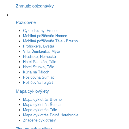
Zhrnutie objednávky
Požičovne
Cyklodreziny, Hronec
Mobilná požičovňa Hronec
Mobilná požičovňa Tále - Brezno
Profibikers, Bystrá
Villa Ďumbierka, Mýto
Hradisko, Nemecká
Hotel Partizán, Tále
Hotel Stupka, Tále
Kúria na Táloch
Požičovňa Šumiac
Požičovňa Telgárt
Mapa cyklovýlety
Mapa cyklotrás Brezno
Mapa cyklotrás Šumiac
Mapa cyklotrás Tále
Mapa cyklotrás Dolné Horehronie
Značené cyklotrasy
Tipy na cyklovýlety