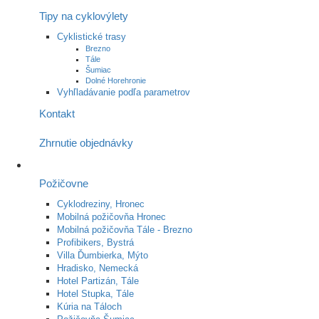
Tipy na cyklovýlety
Cyklistické trasy
Brezno
Tále
Šumiac
Dolné Horehronie
Vyhľladávanie podľa parametrov
Kontakt
Zhrnutie objednávky
Požičovne
Cyklodreziny, Hronec
Mobilná požičovňa Hronec
Mobilná požičovňa Tále - Brezno
Profibikers, Bystrá
Villa Ďumbierka, Mýto
Hradisko, Nemecká
Hotel Partizán, Tále
Hotel Stupka, Tále
Kúria na Táloch