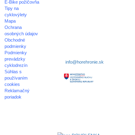
E-Bike požičovňa
oblastná organizácia cestovného ruchu
Tipy na
cyklovýlety
Klaster Horehronie
Mapa
združenie cestovného ruchu
Ochrana
osobných údajov
Nám. gen. M.R. Štefánika 3
Obchodné
977 01 Brezno
podmienky
Podmienky
Telefón:
+421 911 633 119
prevádzky
E-mail:
info@horehronie.sk
cyklodrezín
Súhlas s
používaním
cookies
Reklamačný
Aktivita realizovaná s
poriadok
finančnou podporou
© 2026
Ministerstva cestovného
horehronie.sk
ruchu
a športu Slovenskej
republiky