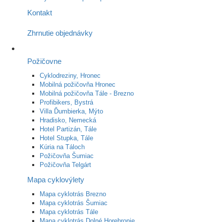
Kontakt
Zhrnutie objednávky
Požičovne
Cyklodreziny, Hronec
Mobilná požičovňa Hronec
Mobilná požičovňa Tále - Brezno
Profibikers, Bystrá
Villa Ďumbierka, Mýto
Hradisko, Nemecká
Hotel Partizán, Tále
Hotel Stupka, Tále
Kúria na Táloch
Požičovňa Šumiac
Požičovňa Telgárt
Mapa cyklovýlety
Mapa cyklotrás Brezno
Mapa cyklotrás Šumiac
Mapa cyklotrás Tále
Mapa cyklotrás Dolné Horehronie