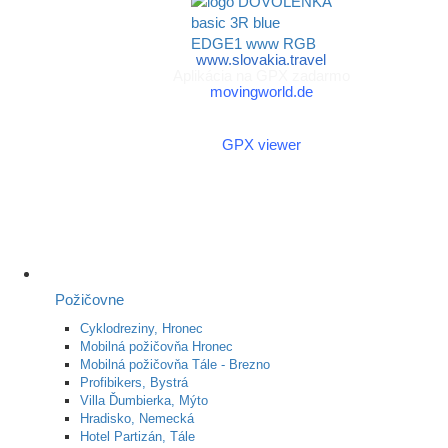
www.slovakia.travel
Aplikácia na GPX zadarmo
movingworld.de
Aplikácia na GPX zadarmo
(Android)
GPX viewer
Požičovne
Cyklodreziny, Hronec
Mobilná požičovňa Hronec
Mobilná požičovňa Tále - Brezno
Profibikers, Bystrá
Villa Ďumbierka, Mýto
Hradisko, Nemecká
Hotel Partizán, Tále