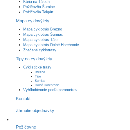
Kúria na Táloch
Požičovňa Šumiac
Požičovňa Telgárt
Mapa cyklovýlety
Mapa cyklotrás Brezno
Mapa cyklotrás Šumiac
Mapa cyklotrás Tále
Mapa cyklotrás Dolné Horehronie
Značené cyklotrasy
Tipy na cyklovýlety
Cyklistické trasy
Brezno
Tále
Šumiac
Dolné Horehronie
Vyhľladávanie podľa parametrov
Kontakt
Zhrnutie objednávky
Požičovne