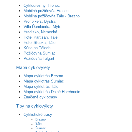
Cyklodreziny, Hronec
Mobilná požičovňa Hronec
Mobilná požičovňa Tále - Brezno
Profibikers, Bystrá
Villa Ďumbierka, Mýto
Hradisko, Nemecká
Hotel Partizán, Tále
Hotel Stupka, Tále
Kúria na Táloch
Požičovňa Šumiac
Požičovňa Telgárt
Mapa cyklovýlety
Mapa cyklotrás Brezno
Mapa cyklotrás Šumiac
Mapa cyklotrás Tále
Mapa cyklotrás Dolné Horehronie
Značené cyklotrasy
Tipy na cyklovýlety
Cyklistické trasy
Brezno
Tále
Šumiac