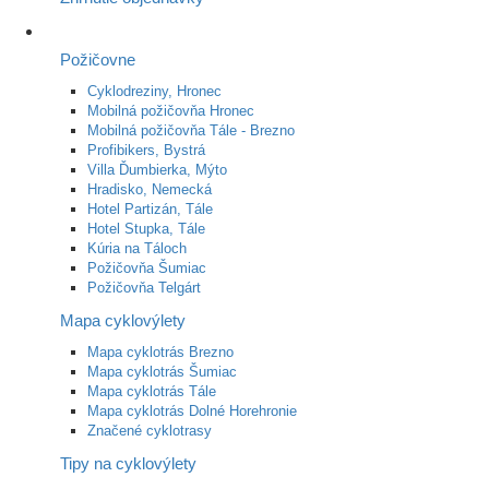
Požičovne
Cyklodreziny, Hronec
Mobilná požičovňa Hronec
Mobilná požičovňa Tále - Brezno
Profibikers, Bystrá
Villa Ďumbierka, Mýto
Hradisko, Nemecká
Hotel Partizán, Tále
Hotel Stupka, Tále
Kúria na Táloch
Požičovňa Šumiac
Požičovňa Telgárt
Mapa cyklovýlety
Mapa cyklotrás Brezno
Mapa cyklotrás Šumiac
Mapa cyklotrás Tále
Mapa cyklotrás Dolné Horehronie
Značené cyklotrasy
Tipy na cyklovýlety