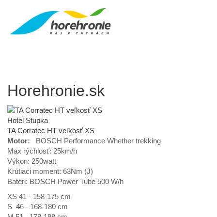
Horehronie.sk
Hotel Stupka
TA Corratec HT veľkosť XS
Motor:
BOSCH Performance Whether trekking
Max rýchlosť: 25km/h
Výkon: 250watt
Krútiaci moment: 63Nm (J)
Batéri: BOSCH Power Tube 500 W/h
XS 41 - 158-175 cm
S 46 - 168-180 cm
M 51 - 178-188 cm