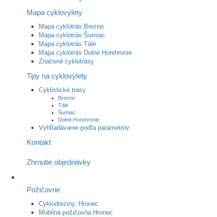
Mapa cyklovýlety
Mapa cyklotrás Brezno
Mapa cyklotrás Šumiac
Mapa cyklotrás Tále
Mapa cyklotrás Dolné Horehronie
Značené cyklotrasy
Tipy na cyklovýlety
Cyklistické trasy
Brezno
Tále
Šumiac
Dolné Horehronie
Vyhľladávanie podľa parametrov
Kontakt
Zhrnutie objednávky
Požičovne
Cyklodreziny, Hronec
Mobilná požičovňa Hronec