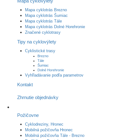
Mapa cyklovýlety
Mapa cyklotrás Brezno
Mapa cyklotrás Šumiac
Mapa cyklotrás Tále
Mapa cyklotrás Dolné Horehronie
Značené cyklotrasy
Tipy na cyklovýlety
Cyklistické trasy
Brezno
Tále
Šumiac
Dolné Horehronie
Vyhľladávanie podľa parametrov
Kontakt
Zhrnutie objednávky
Požičovne
Cyklodreziny, Hronec
Mobilná požičovňa Hronec
Mobilná požičovňa Tále - Brezno