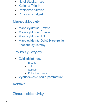
Hotel Stupka, Tále
Kúria na Táloch
Požičovňa Šumiac
Požičovňa Telgárt
Mapa cyklovýlety
Mapa cyklotrás Brezno
Mapa cyklotrás Šumiac
Mapa cyklotrás Tále
Mapa cyklotrás Dolné Horehronie
Značené cyklotrasy
Tipy na cyklovýlety
Cyklistické trasy
Brezno
Tále
Šumiac
Dolné Horehronie
Vyhľladávanie podľa parametrov
Kontakt
Zhrnutie objednávky