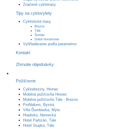
Značené cyklotrasy
Tipy na cyklovýlety
Cyklistické trasy
Brezno
Tále
Šumiac
Dolné Horehronie
Vyhľladávanie podľa parametrov
Kontakt
Zhrnutie objednávky
Požičovne
Cyklodreziny, Hronec
Mobilná požičovňa Hronec
Mobilná požičovňa Tále - Brezno
Profibikers, Bystrá
Villa Ďumbierka, Mýto
Hradisko, Nemecká
Hotel Partizán, Tále
Hotel Stupka, Tále