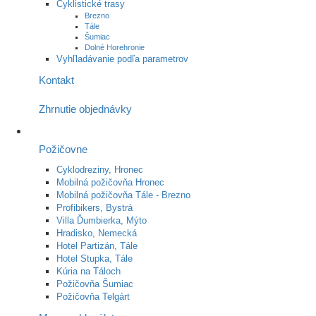
Cyklistické trasy
Brezno
Tále
Šumiac
Dolné Horehronie
Vyhľladávanie podľa parametrov
Kontakt
Zhrnutie objednávky
Požičovne
Cyklodreziny, Hronec
Mobilná požičovňa Hronec
Mobilná požičovňa Tále - Brezno
Profibikers, Bystrá
Villa Ďumbierka, Mýto
Hradisko, Nemecká
Hotel Partizán, Tále
Hotel Stupka, Tále
Kúria na Táloch
Požičovňa Šumiac
Požičovňa Telgárt