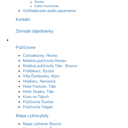
Šumiac
Dolné Horehronie
Vyhľladávanie podľa parametrov
Kontakt
Zhrnutie objednávky
Požičovne
Cyklodreziny, Hronec
Mobilná požičovňa Hronec
Mobilná požičovňa Tále - Brezno
Profibikers, Bystrá
Villa Ďumbierka, Mýto
Hradisko, Nemecká
Hotel Partizán, Tále
Hotel Stupka, Tále
Kúria na Táloch
Požičovňa Šumiac
Požičovňa Telgárt
Mapa cyklovýlety
Mapa cyklotrás Brezno