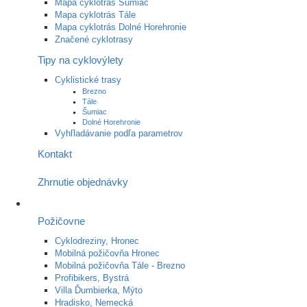
Mapa cyklotrás Šumiac
Mapa cyklotrás Tále
Mapa cyklotrás Dolné Horehronie
Značené cyklotrasy
Tipy na cyklovýlety
Cyklistické trasy
Brezno
Tále
Šumiac
Dolné Horehronie
Vyhľladávanie podľa parametrov
Kontakt
Zhrnutie objednávky
Požičovne
Cyklodreziny, Hronec
Mobilná požičovňa Hronec
Mobilná požičovňa Tále - Brezno
Profibikers, Bystrá
Villa Ďumbierka, Mýto
Hradisko, Nemecká