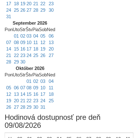
17
18
19
20
21
22
23
24
25
26
27
28
29
30
31
September 2026
Pon
Uto
Str
Štv
Pia
Sob
Ned
01
02
03
04
05
06
07
08
09
10
11
12
13
14
15
16
17
18
19
20
21
22
23
24
25
26
27
28
29
30
Október 2026
Pon
Uto
Str
Štv
Pia
Sob
Ned
01
02
03
04
05
06
07
08
09
10
11
12
13
14
15
16
17
18
19
20
21
22
23
24
25
26
27
28
29
30
31
Hodinová dostupnosť pre deň
09/08/2026