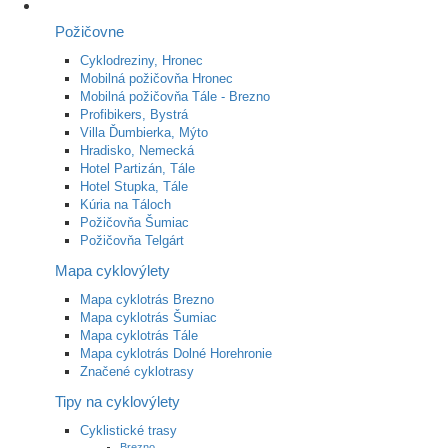
Požičovne
Cyklodreziny, Hronec
Mobilná požičovňa Hronec
Mobilná požičovňa Tále - Brezno
Profibikers, Bystrá
Villa Ďumbierka, Mýto
Hradisko, Nemecká
Hotel Partizán, Tále
Hotel Stupka, Tále
Kúria na Táloch
Požičovňa Šumiac
Požičovňa Telgárt
Mapa cyklovýlety
Mapa cyklotrás Brezno
Mapa cyklotrás Šumiac
Mapa cyklotrás Tále
Mapa cyklotrás Dolné Horehronie
Značené cyklotrasy
Tipy na cyklovýlety
Cyklistické trasy
Brezno