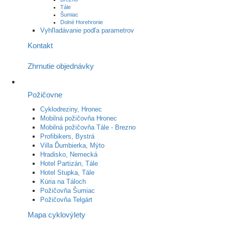
Tále
Šumiac
Dolné Horehronie
Vyhľladávanie podľa parametrov
Kontakt
Zhrnutie objednávky
Požičovne
Cyklodreziny, Hronec
Mobilná požičovňa Hronec
Mobilná požičovňa Tále - Brezno
Profibikers, Bystrá
Villa Ďumbierka, Mýto
Hradisko, Nemecká
Hotel Partizán, Tále
Hotel Stupka, Tále
Kúria na Táloch
Požičovňa Šumiac
Požičovňa Telgárt
Mapa cyklovýlety