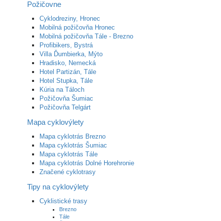
Požičovne
Cyklodreziny, Hronec
Mobilná požičovňa Hronec
Mobilná požičovňa Tále - Brezno
Profibikers, Bystrá
Villa Ďumbierka, Mýto
Hradisko, Nemecká
Hotel Partizán, Tále
Hotel Stupka, Tále
Kúria na Táloch
Požičovňa Šumiac
Požičovňa Telgárt
Mapa cyklovýlety
Mapa cyklotrás Brezno
Mapa cyklotrás Šumiac
Mapa cyklotrás Tále
Mapa cyklotrás Dolné Horehronie
Značené cyklotrasy
Tipy na cyklovýlety
Cyklistické trasy
Brezno
Tále