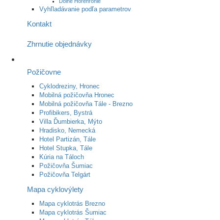
Dolné Horehronie
Vyhľladávanie podľa parametrov
Kontakt
Zhrnutie objednávky
Požičovne
Cyklodreziny, Hronec
Mobilná požičovňa Hronec
Mobilná požičovňa Tále - Brezno
Profibikers, Bystrá
Villa Ďumbierka, Mýto
Hradisko, Nemecká
Hotel Partizán, Tále
Hotel Stupka, Tále
Kúria na Táloch
Požičovňa Šumiac
Požičovňa Telgárt
Mapa cyklovýlety
Mapa cyklotrás Brezno
Mapa cyklotrás Šumiac