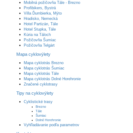
Mobilná požičovňa Tále - Brezno
Profibikers, Bystrá
Villa Ďumbierka, Mýto
Hradisko, Nemecká
Hotel Partizán, Tále
Hotel Stupka, Tále
Kúria na Táloch
Požičovňa Šumiac
Požičovňa Telgárt
Mapa cyklovýlety
Mapa cyklotrás Brezno
Mapa cyklotrás Šumiac
Mapa cyklotrás Tále
Mapa cyklotrás Dolné Horehronie
Značené cyklotrasy
Tipy na cyklovýlety
Cyklistické trasy
Brezno
Tále
Šumiac
Dolné Horehronie
Vyhľladávanie podľa parametrov