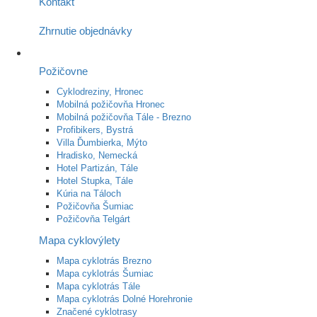
Kontakt
Zhrnutie objednávky
Požičovne
Cyklodreziny, Hronec
Mobilná požičovňa Hronec
Mobilná požičovňa Tále - Brezno
Profibikers, Bystrá
Villa Ďumbierka, Mýto
Hradisko, Nemecká
Hotel Partizán, Tále
Hotel Stupka, Tále
Kúria na Táloch
Požičovňa Šumiac
Požičovňa Telgárt
Mapa cyklovýlety
Mapa cyklotrás Brezno
Mapa cyklotrás Šumiac
Mapa cyklotrás Tále
Mapa cyklotrás Dolné Horehronie
Značené cyklotrasy