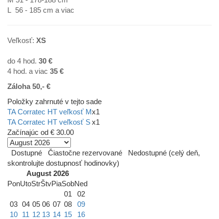
L 56 - 185 cm a viac
Veľkosť:
XS
do 4 hod.
30 €
4 hod. a viac
35
€
Záloha 50,- €
Položky zahrnuté v tejto sade
TA Corratec HT veľkosť M
x1
TA Corratec HT veľkosť S
x1
Začínajúc od
€ 30.00
Dostupné
Čiastočne rezervované
Nedostupné (celý deň,
skontrolujte dostupnosť hodinovky)
August 2026
Pon
Uto
Str
Štv
Pia
Sob
Ned
01
02
03
04
05
06
07
08
09
10
11
12
13
14
15
16