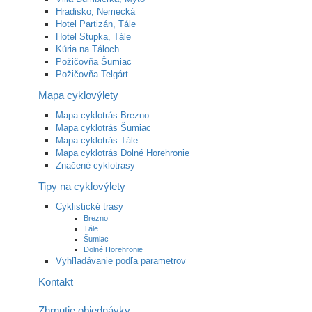
Hradisko, Nemecká
Hotel Partizán, Tále
Hotel Stupka, Tále
Kúria na Táloch
Požičovňa Šumiac
Požičovňa Telgárt
Mapa cyklovýlety
Mapa cyklotrás Brezno
Mapa cyklotrás Šumiac
Mapa cyklotrás Tále
Mapa cyklotrás Dolné Horehronie
Značené cyklotrasy
Tipy na cyklovýlety
Cyklistické trasy
Brezno
Tále
Šumiac
Dolné Horehronie
Vyhľladávanie podľa parametrov
Kontakt
Zhrnutie objednávky