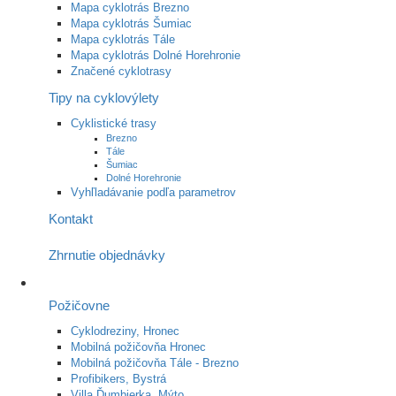
Mapa cyklotrás Brezno
Mapa cyklotrás Šumiac
Mapa cyklotrás Tále
Mapa cyklotrás Dolné Horehronie
Značené cyklotrasy
Tipy na cyklovýlety
Cyklistické trasy
Brezno
Tále
Šumiac
Dolné Horehronie
Vyhľladávanie podľa parametrov
Kontakt
Zhrnutie objednávky
Požičovne
Cyklodreziny, Hronec
Mobilná požičovňa Hronec
Mobilná požičovňa Tále - Brezno
Profibikers, Bystrá
Villa Ďumbierka, Mýto