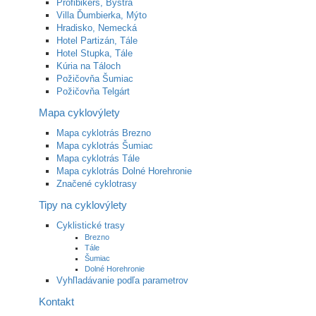
Profibikers, Bystrá
Villa Ďumbierka, Mýto
Hradisko, Nemecká
Hotel Partizán, Tále
Hotel Stupka, Tále
Kúria na Táloch
Požičovňa Šumiac
Požičovňa Telgárt
Mapa cyklovýlety
Mapa cyklotrás Brezno
Mapa cyklotrás Šumiac
Mapa cyklotrás Tále
Mapa cyklotrás Dolné Horehronie
Značené cyklotrasy
Tipy na cyklovýlety
Cyklistické trasy
Brezno
Tále
Šumiac
Dolné Horehronie
Vyhľladávanie podľa parametrov
Kontakt