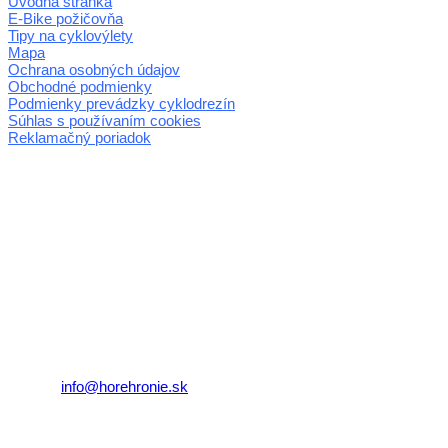
Úvodná stránka
E-Bike požičovňa
Tipy na cyklovýlety
Mapa
Ochrana osobných údajov
Obchodné podmienky
Podmienky prevádzky cyklodrezín
Súhlas s používaním cookies
Reklamačný poriadok
© 2026 horehronie.sk
REGIÓN HOREHRONIE
oblastná organizácia cestovného ruchu
Klaster Horehronie
združenie cestovného ruchu
Nám. gen. M.R. Štefánika 3
977 01 Brezno
Telefón:
+421 911 633 119
E-mail:
info@horehronie.sk