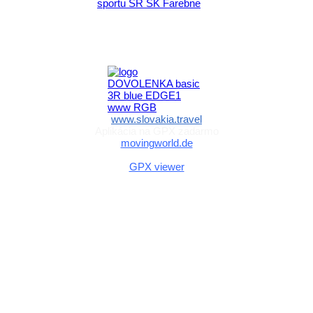
Aktivita realizovaná s finančnou podporou
Ministerstva cestovného ruchu
a športu Slovenskej republiky
www.slovakia.travel
Aplikácia na GPX zadarmo
movingworld.de
Aplikácia na GPX zadarmo (Android)
GPX viewer