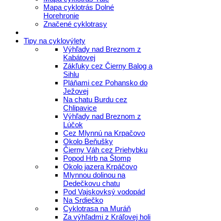
Mapa cyklotrás Dolné
Horehronie
Značené cyklotrasy
Tipy na cyklovýlety
Výhľady nad Breznom z
Kabátovej
Zákľuky cez Čierny Balog a
Sihlu
Pláňami cez Pohansko do
Ježovej
Na chatu Burdu cez
Chlipavice
Výhľady nad Breznom z
Lúčok
Cez Mlynnú na Krpačovo
Okolo Beňušky
Čierny Váh cez Priehybku
Popod Hrb na Štomp
Okolo jazera Krpáčovo
Mlynnou dolinou na
Dedečkovu chatu
Pod Vajskovksý vodopád
Na Srdiečko
Cyklotrasa na Muráň
Za výhľadmi z Kráľovej holi