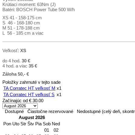
Krútiaci moment: 63Nm (J)
Batéri: BOSCH Power Tube 500 W/h
XS 41 - 158-175 cm
S 46 - 168-180 cm
M 51 - 178-188 cm
L 56 - 185 cm a viac
Veľkosť:
XS
do 4 hod.
30 €
4 hod. a viac
35
€
Záloha 50,- €
Položky zahrnuté v tejto sade
TA Corratec HT veľkosť M
x1
TA Corratec HT veľkosť S
x1
Začínajúc od
€ 30.00
Dostupné
Čiastočne rezervované
Nedostupné (celý deň, skontr
August 2026
Pon
Uto
Str
Štv
Pia
Sob
Ned
01
02