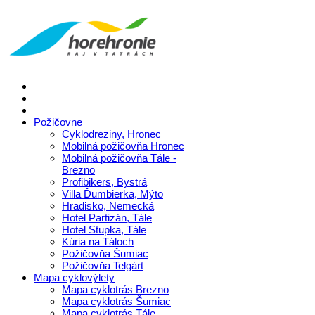
Požičovne
Cyklodreziny, Hronec
Mobilná požičovňa Hronec
Mobilná požičovňa Tále -
Brezno
Profibikers, Bystrá
Villa Ďumbierka, Mýto
Hradisko, Nemecká
Hotel Partizán, Tále
Hotel Stupka, Tále
Kúria na Táloch
Požičovňa Šumiac
Požičovňa Telgárt
Mapa cyklovýlety
Mapa cyklotrás Brezno
Mapa cyklotrás Šumiac
Mapa cyklotrás Tále