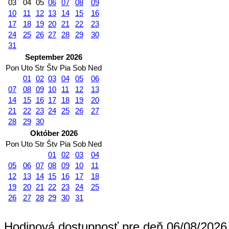
03
04
05
06
07
08
09
10
11
12
13
14
15
16
17
18
19
20
21
22
23
24
25
26
27
28
29
30
31
September 2026
Pon
Uto
Str
Štv
Pia
Sob
Ned
01
02
03
04
05
06
07
08
09
10
11
12
13
14
15
16
17
18
19
20
21
22
23
24
25
26
27
28
29
30
Október 2026
Pon
Uto
Str
Štv
Pia
Sob
Ned
01
02
03
04
05
06
07
08
09
10
11
12
13
14
15
16
17
18
19
20
21
22
23
24
25
26
27
28
29
30
31
Hodinová dostupnosť pre deň 06/08/2026