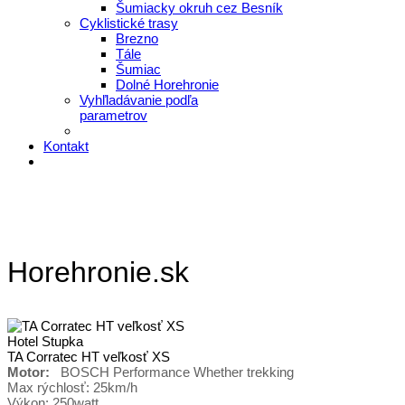
Šumiacky okruh cez Besník
Cyklistické trasy
Brezno
Tále
Šumiac
Dolné Horehronie
Vyhľladávanie podľa
parametrov
Kontakt
Horehronie.sk
Hotel Stupka
TA Corratec HT veľkosť XS
Motor:
BOSCH Performance Whether trekking
Max rýchlosť: 25km/h
Výkon: 250watt