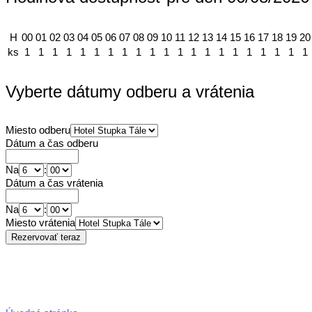
H
00
01
02
03
04
05
06
07
08
09
10
11
12
13
14
15
16
17
18
19
20
ks
1
1
1
1
1
1
1
1
1
1
1
1
1
1
1
1
1
1
1
1
1
Vyberte dátumy odberu a vrátenia
Miesto odberu
Dátum a čas odberu
Na
:
Dátum a čas vrátenia
Na
:
Miesto vrátenia