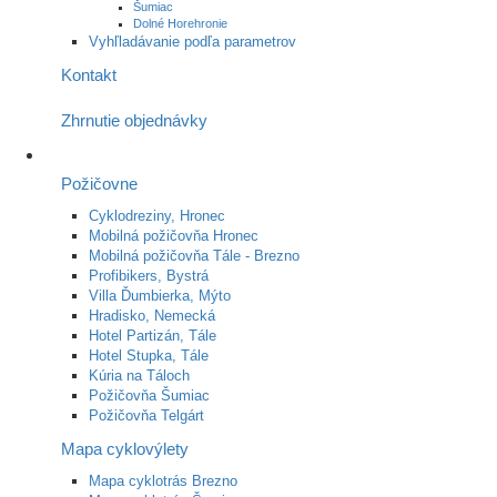
Šumiac
Dolné Horehronie
Vyhľladávanie podľa parametrov
Kontakt
Zhrnutie objednávky
Požičovne
Cyklodreziny, Hronec
Mobilná požičovňa Hronec
Mobilná požičovňa Tále - Brezno
Profibikers, Bystrá
Villa Ďumbierka, Mýto
Hradisko, Nemecká
Hotel Partizán, Tále
Hotel Stupka, Tále
Kúria na Táloch
Požičovňa Šumiac
Požičovňa Telgárt
Mapa cyklovýlety
Mapa cyklotrás Brezno