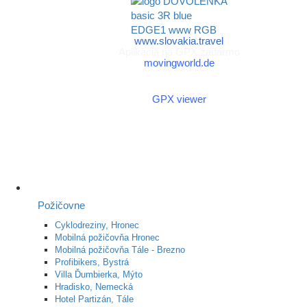
www.slovakia.travel
Aplikácia na GPX zadarmo
movingworld.de
Aplikácia na GPX zadarmo
(Android)
GPX viewer
Požičovne
Cyklodreziny, Hronec
Mobilná požičovňa Hronec
Mobilná požičovňa Tále - Brezno
Profibikers, Bystrá
Villa Ďumbierka, Mýto
Hradisko, Nemecká
Hotel Partizán, Tále