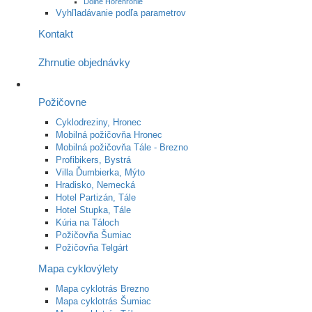
Dolné Horehronie
Vyhľladávanie podľa parametrov
Kontakt
Zhrnutie objednávky
Požičovne
Cyklodreziny, Hronec
Mobilná požičovňa Hronec
Mobilná požičovňa Tále - Brezno
Profibikers, Bystrá
Villa Ďumbierka, Mýto
Hradisko, Nemecká
Hotel Partizán, Tále
Hotel Stupka, Tále
Kúria na Táloch
Požičovňa Šumiac
Požičovňa Telgárt
Mapa cyklovýlety
Mapa cyklotrás Brezno
Mapa cyklotrás Šumiac