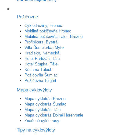
Požičovne
Cyklodreziny, Hronec
Mobilná požičovňa Hronec
Mobilná požičovňa Tále - Brezno
Profibikers, Bystrá
Villa Ďumbierka, Mýto
Hradisko, Nemecká
Hotel Partizán, Tále
Hotel Stupka, Tále
Kúria na Táloch
Požičovňa Šumiac
Požičovňa Telgárt
Mapa cyklovýlety
Mapa cyklotrás Brezno
Mapa cyklotrás Šumiac
Mapa cyklotrás Tále
Mapa cyklotrás Dolné Horehronie
Značené cyklotrasy
Tipy na cyklovýlety