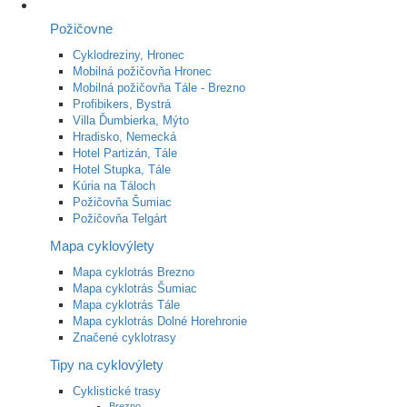
Požičovne
Cyklodreziny, Hronec
Mobilná požičovňa Hronec
Mobilná požičovňa Tále - Brezno
Profibikers, Bystrá
Villa Ďumbierka, Mýto
Hradisko, Nemecká
Hotel Partizán, Tále
Hotel Stupka, Tále
Kúria na Táloch
Požičovňa Šumiac
Požičovňa Telgárt
Mapa cyklovýlety
Mapa cyklotrás Brezno
Mapa cyklotrás Šumiac
Mapa cyklotrás Tále
Mapa cyklotrás Dolné Horehronie
Značené cyklotrasy
Tipy na cyklovýlety
Cyklistické trasy
Brezno