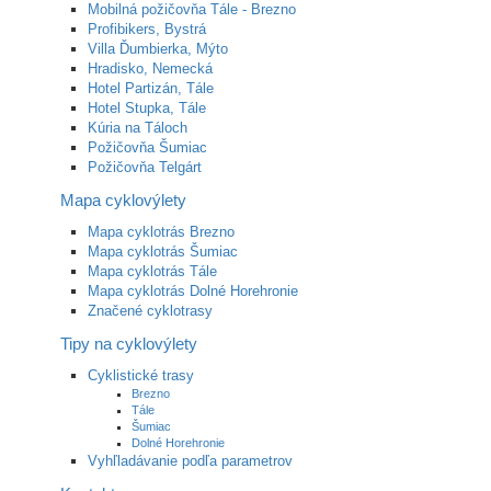
Mobilná požičovňa Tále - Brezno
Profibikers, Bystrá
Villa Ďumbierka, Mýto
Hradisko, Nemecká
Hotel Partizán, Tále
Hotel Stupka, Tále
Kúria na Táloch
Požičovňa Šumiac
Požičovňa Telgárt
Mapa cyklovýlety
Mapa cyklotrás Brezno
Mapa cyklotrás Šumiac
Mapa cyklotrás Tále
Mapa cyklotrás Dolné Horehronie
Značené cyklotrasy
Tipy na cyklovýlety
Cyklistické trasy
Brezno
Tále
Šumiac
Dolné Horehronie
Vyhľladávanie podľa parametrov