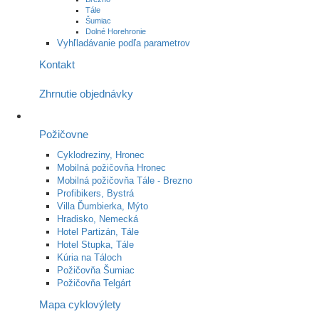
Tále
Šumiac
Dolné Horehronie
Vyhľladávanie podľa parametrov
Kontakt
Zhrnutie objednávky
Požičovne
Cyklodreziny, Hronec
Mobilná požičovňa Hronec
Mobilná požičovňa Tále - Brezno
Profibikers, Bystrá
Villa Ďumbierka, Mýto
Hradisko, Nemecká
Hotel Partizán, Tále
Hotel Stupka, Tále
Kúria na Táloch
Požičovňa Šumiac
Požičovňa Telgárt
Mapa cyklovýlety