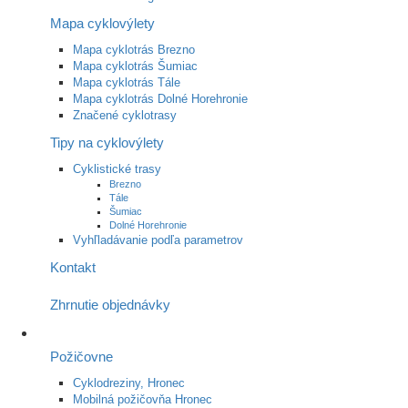
Mapa cyklovýlety
Mapa cyklotrás Brezno
Mapa cyklotrás Šumiac
Mapa cyklotrás Tále
Mapa cyklotrás Dolné Horehronie
Značené cyklotrasy
Tipy na cyklovýlety
Cyklistické trasy
Brezno
Tále
Šumiac
Dolné Horehronie
Vyhľladávanie podľa parametrov
Kontakt
Zhrnutie objednávky
Požičovne
Cyklodreziny, Hronec
Mobilná požičovňa Hronec