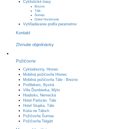
Cyklistické trasy
Brezno
Tále
Šumiac
Dolné Horehronie
Vyhľladávanie podľa parametrov
Kontakt
Zhrnutie objednávky
Požičovne
Cyklodreziny, Hronec
Mobilná požičovňa Hronec
Mobilná požičovňa Tále - Brezno
Profibikers, Bystrá
Villa Ďumbierka, Mýto
Hradisko, Nemecká
Hotel Partizán, Tále
Hotel Stupka, Tále
Kúria na Táloch
Požičovňa Šumiac
Požičovňa Telgárt