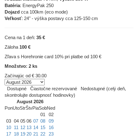
Batéria
: EnergyPak 250
Dojazd
cca 100km (eco mode)
Veľkosť
: 24" - výška postavy cca 125-150 cm
Cena na 1 deň:
35 €
Záloha
100 €
Zľava s Horehronie card 10% pri platbe od 100 €
Množstvo: 2 ks
Začínajúc od
€ 30.00
Dostupné
Čiastočne rezervované
Nedostupné (celý deň,
skontrolujte dostupnosť hodinovky)
August 2026
Pon
Uto
Str
Štv
Pia
Sob
Ned
01
02
03
04
05
06
07
08
09
10
11
12
13
14
15
16
17
18
19
20
21
22
23