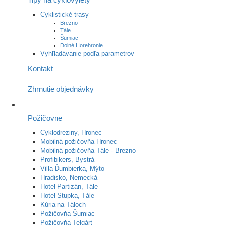
Cyklistické trasy
Brezno
Tále
Šumiac
Dolné Horehronie
Vyhľladávanie podľa parametrov
Kontakt
Zhrnutie objednávky
Požičovne
Cyklodreziny, Hronec
Mobilná požičovňa Hronec
Mobilná požičovňa Tále - Brezno
Profibikers, Bystrá
Villa Ďumbierka, Mýto
Hradisko, Nemecká
Hotel Partizán, Tále
Hotel Stupka, Tále
Kúria na Táloch
Požičovňa Šumiac
Požičovňa Telgárt