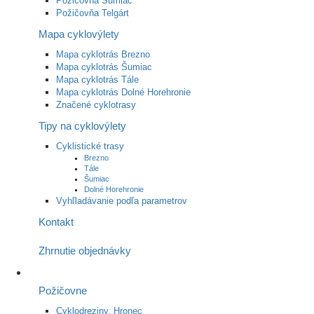
Požičovňa Šumiac
Požičovňa Telgárt
Mapa cyklovýlety
Mapa cyklotrás Brezno
Mapa cyklotrás Šumiac
Mapa cyklotrás Tále
Mapa cyklotrás Dolné Horehronie
Značené cyklotrasy
Tipy na cyklovýlety
Cyklistické trasy
Brezno
Tále
Šumiac
Dolné Horehronie
Vyhľladávanie podľa parametrov
Kontakt
Zhrnutie objednávky
Požičovne
Cyklodreziny, Hronec