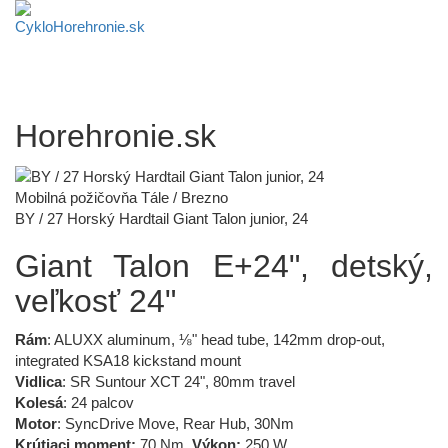
Horehronie.sk
Mobilná požičovňa Tále / Brezno
BY / 27 Horský Hardtail Giant Talon junior, 24
Giant Talon E+24", detský,
veľkosť 24"
Rám
: ALUXX aluminum, ⅛" head tube, 142mm drop-out,
integrated KSA18 kickstand mount
Vidlica
: SR Suntour XCT 24", 80mm travel
Kolesá
: 24 palcov
Motor
: SyncDrive Move, Rear Hub, 30Nm
Krútiaci moment:
70 Nm,
Výkon:
250 W