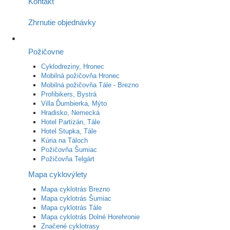
Kontakt
Zhrnutie objednávky
Požičovne
Cyklodreziny, Hronec
Mobilná požičovňa Hronec
Mobilná požičovňa Tále - Brezno
Profibikers, Bystrá
Villa Ďumbierka, Mýto
Hradisko, Nemecká
Hotel Partizán, Tále
Hotel Stupka, Tále
Kúria na Táloch
Požičovňa Šumiac
Požičovňa Telgárt
Mapa cyklovýlety
Mapa cyklotrás Brezno
Mapa cyklotrás Šumiac
Mapa cyklotrás Tále
Mapa cyklotrás Dolné Horehronie
Značené cyklotrasy