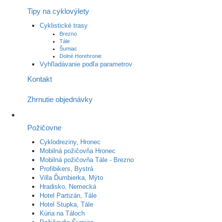
Tipy na cyklovýlety
Cyklistické trasy
Brezno
Tále
Šumiac
Dolné Horehronie
Vyhľladávanie podľa parametrov
Kontakt
Zhrnutie objednávky
Požičovne
Cyklodreziny, Hronec
Mobilná požičovňa Hronec
Mobilná požičovňa Tále - Brezno
Profibikers, Bystrá
Villa Ďumbierka, Mýto
Hradisko, Nemecká
Hotel Partizán, Tále
Hotel Stupka, Tále
Kúria na Táloch