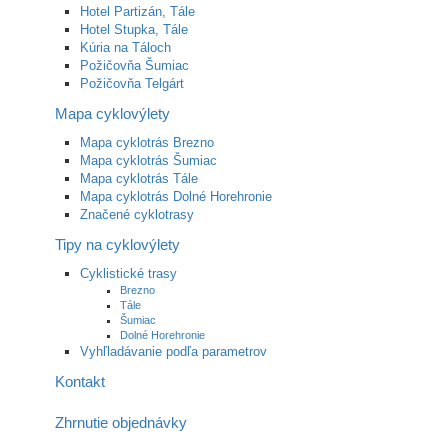
Hotel Partizán, Tále
Hotel Stupka, Tále
Kúria na Táloch
Požičovňa Šumiac
Požičovňa Telgárt
Mapa cyklovýlety
Mapa cyklotrás Brezno
Mapa cyklotrás Šumiac
Mapa cyklotrás Tále
Mapa cyklotrás Dolné Horehronie
Značené cyklotrasy
Tipy na cyklovýlety
Cyklistické trasy
Brezno
Tále
Šumiac
Dolné Horehronie
Vyhľladávanie podľa parametrov
Kontakt
Zhrnutie objednávky