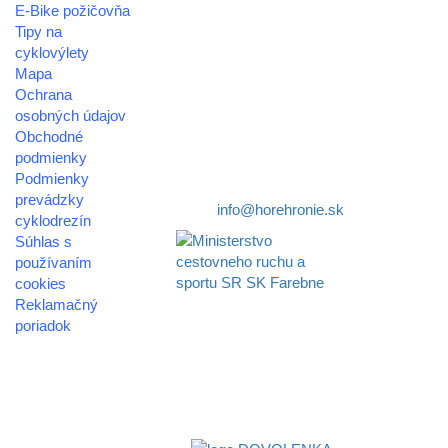
E-Bike požičovňa
oblastná organizácia cestovného ruchu
Tipy na
cyklovýlety
Klaster Horehronie
Mapa
združenie cestovného ruchu
Ochrana
osobných údajov
Nám. gen. M.R. Štefánika 3
Obchodné
977 01 Brezno
podmienky
Podmienky
Telefón:
+421 911 633 119
prevádzky
E-mail:
info@horehronie.sk
cyklodrezín
Súhlas s
používaním
cookies
Reklamačný
Aktivita realizovaná s
poriadok
finančnou podporou
Ministerstva cestovného
© 2026
ruchu
horehronie.sk
a športu Slovenskej
republiky