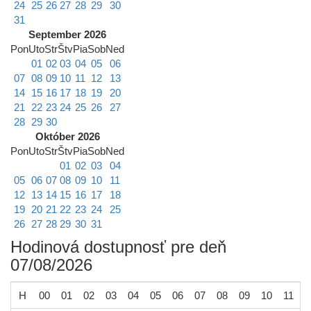
24
25
26
27
28
29
30
31
September 2026
Pon
Uto
Str
Štv
Pia
Sob
Ned
01
02
03
04
05
06
07
08
09
10
11
12
13
14
15
16
17
18
19
20
21
22
23
24
25
26
27
28
29
30
Október 2026
Pon
Uto
Str
Štv
Pia
Sob
Ned
01
02
03
04
05
06
07
08
09
10
11
12
13
14
15
16
17
18
19
20
21
22
23
24
25
26
27
28
29
30
31
Hodinová dostupnosť pre deň
07/08/2026
H
00
01
02
03
04
05
06
07
08
09
10
11
1