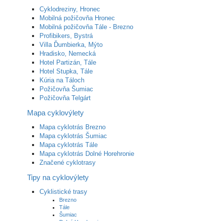
Cyklodreziny, Hronec
Mobilná požičovňa Hronec
Mobilná požičovňa Tále - Brezno
Profibikers, Bystrá
Villa Ďumbierka, Mýto
Hradisko, Nemecká
Hotel Partizán, Tále
Hotel Stupka, Tále
Kúria na Táloch
Požičovňa Šumiac
Požičovňa Telgárt
Mapa cyklovýlety
Mapa cyklotrás Brezno
Mapa cyklotrás Šumiac
Mapa cyklotrás Tále
Mapa cyklotrás Dolné Horehronie
Značené cyklotrasy
Tipy na cyklovýlety
Cyklistické trasy
Brezno
Tále
Šumiac