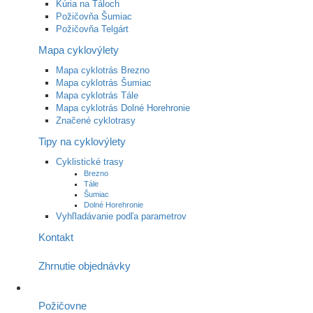
Kúria na Táloch
Požičovňa Šumiac
Požičovňa Telgárt
Mapa cyklovýlety
Mapa cyklotrás Brezno
Mapa cyklotrás Šumiac
Mapa cyklotrás Tále
Mapa cyklotrás Dolné Horehronie
Značené cyklotrasy
Tipy na cyklovýlety
Cyklistické trasy
Brezno
Tále
Šumiac
Dolné Horehronie
Vyhľladávanie podľa parametrov
Kontakt
Zhrnutie objednávky
Požičovne