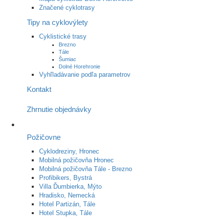
Značené cyklotrasy
Tipy na cyklovýlety
Cyklistické trasy
Brezno
Tále
Šumiac
Dolné Horehronie
Vyhľladávanie podľa parametrov
Kontakt
Zhrnutie objednávky
Požičovne
Cyklodreziny, Hronec
Mobilná požičovňa Hronec
Mobilná požičovňa Tále - Brezno
Profibikers, Bystrá
Villa Ďumbierka, Mýto
Hradisko, Nemecká
Hotel Partizán, Tále
Hotel Stupka, Tále