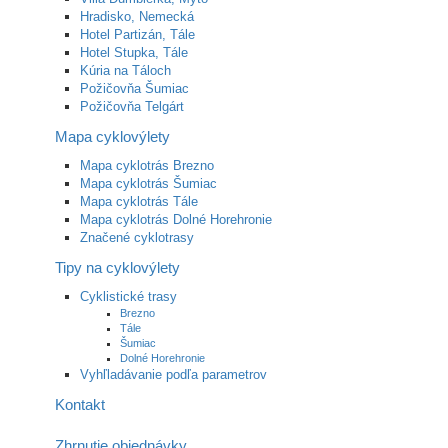
Hradisko, Nemecká
Hotel Partizán, Tále
Hotel Stupka, Tále
Kúria na Táloch
Požičovňa Šumiac
Požičovňa Telgárt
Mapa cyklovýlety
Mapa cyklotrás Brezno
Mapa cyklotrás Šumiac
Mapa cyklotrás Tále
Mapa cyklotrás Dolné Horehronie
Značené cyklotrasy
Tipy na cyklovýlety
Cyklistické trasy
Brezno
Tále
Šumiac
Dolné Horehronie
Vyhľladávanie podľa parametrov
Kontakt
Zhrnutie objednávky