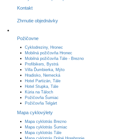
Kontakt
Zhrnutie objednávky
Požičovne
Cyklodreziny, Hronec
Mobilná požičovňa Hronec
Mobilná požičovňa Tále - Brezno
Profibikers, Bystrá
Villa Ďumbierka, Mýto
Hradisko, Nemecká
Hotel Partizán, Tále
Hotel Stupka, Tále
Kúria na Táloch
Požičovňa Šumiac
Požičovňa Telgárt
Mapa cyklovýlety
Mapa cyklotrás Brezno
Mapa cyklotrás Šumiac
Mapa cyklotrás Tále
Mapa cyklotrás Dolné Horehronie