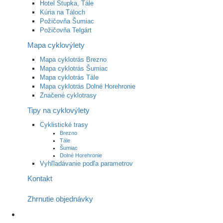
Hotel Stupka, Tále
Kúria na Táloch
Požičovňa Šumiac
Požičovňa Telgárt
Mapa cyklovýlety
Mapa cyklotrás Brezno
Mapa cyklotrás Šumiac
Mapa cyklotrás Tále
Mapa cyklotrás Dolné Horehronie
Značené cyklotrasy
Tipy na cyklovýlety
Cyklistické trasy
Brezno
Tále
Šumiac
Dolné Horehronie
Vyhľladávanie podľa parametrov
Kontakt
Zhrnutie objednávky