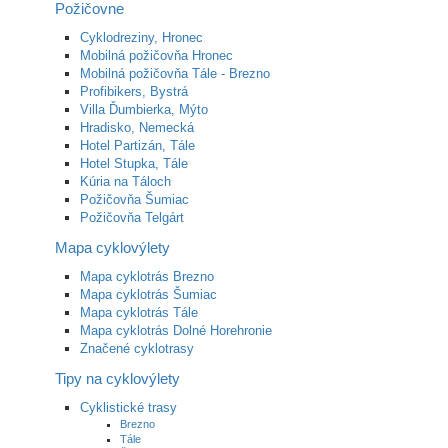
Požičovne
Cyklodreziny, Hronec
Mobilná požičovňa Hronec
Mobilná požičovňa Tále - Brezno
Profibikers, Bystrá
Villa Ďumbierka, Mýto
Hradisko, Nemecká
Hotel Partizán, Tále
Hotel Stupka, Tále
Kúria na Táloch
Požičovňa Šumiac
Požičovňa Telgárt
Mapa cyklovýlety
Mapa cyklotrás Brezno
Mapa cyklotrás Šumiac
Mapa cyklotrás Tále
Mapa cyklotrás Dolné Horehronie
Značené cyklotrasy
Tipy na cyklovýlety
Cyklistické trasy
Brezno
Tále