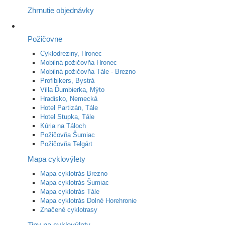
Zhrnutie objednávky
Požičovne
Cyklodreziny, Hronec
Mobilná požičovňa Hronec
Mobilná požičovňa Tále - Brezno
Profibikers, Bystrá
Villa Ďumbierka, Mýto
Hradisko, Nemecká
Hotel Partizán, Tále
Hotel Stupka, Tále
Kúria na Táloch
Požičovňa Šumiac
Požičovňa Telgárt
Mapa cyklovýlety
Mapa cyklotrás Brezno
Mapa cyklotrás Šumiac
Mapa cyklotrás Tále
Mapa cyklotrás Dolné Horehronie
Značené cyklotrasy
Tipy na cyklovýlety