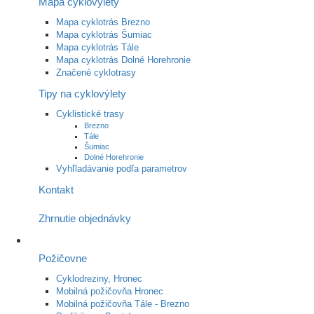
Mapa cyklovýlety
Mapa cyklotrás Brezno
Mapa cyklotrás Šumiac
Mapa cyklotrás Tále
Mapa cyklotrás Dolné Horehronie
Značené cyklotrasy
Tipy na cyklovýlety
Cyklistické trasy
Brezno
Tále
Šumiac
Dolné Horehronie
Vyhľladávanie podľa parametrov
Kontakt
Zhrnutie objednávky
Požičovne
Cyklodreziny, Hronec
Mobilná požičovňa Hronec
Mobilná požičovňa Tále - Brezno