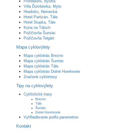
Profibikers, Bystrá
Villa Ďumbierka, Mýto
Hradisko, Nemecká
Hotel Partizán, Tále
Hotel Stupka, Tále
Kúria na Táloch
Požičovňa Šumiac
Požičovňa Telgárt
Mapa cyklovýlety
Mapa cyklotrás Brezno
Mapa cyklotrás Šumiac
Mapa cyklotrás Tále
Mapa cyklotrás Dolné Horehronie
Značené cyklotrasy
Tipy na cyklovýlety
Cyklistické trasy
Brezno
Tále
Šumiac
Dolné Horehronie
Vyhľladávanie podľa parametrov
Kontakt