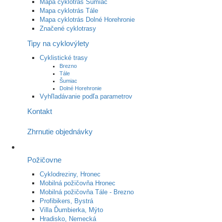
Mapa cyklotrás Šumiac
Mapa cyklotrás Tále
Mapa cyklotrás Dolné Horehronie
Značené cyklotrasy
Tipy na cyklovýlety
Cyklistické trasy
Brezno
Tále
Šumiac
Dolné Horehronie
Vyhľladávanie podľa parametrov
Kontakt
Zhrnutie objednávky
Požičovne
Cyklodreziny, Hronec
Mobilná požičovňa Hronec
Mobilná požičovňa Tále - Brezno
Profibikers, Bystrá
Villa Ďumbierka, Mýto
Hradisko, Nemecká