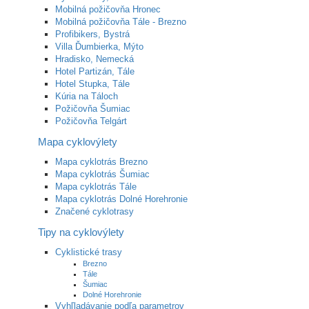
Mobilná požičovňa Hronec
Mobilná požičovňa Tále - Brezno
Profibikers, Bystrá
Villa Ďumbierka, Mýto
Hradisko, Nemecká
Hotel Partizán, Tále
Hotel Stupka, Tále
Kúria na Táloch
Požičovňa Šumiac
Požičovňa Telgárt
Mapa cyklovýlety
Mapa cyklotrás Brezno
Mapa cyklotrás Šumiac
Mapa cyklotrás Tále
Mapa cyklotrás Dolné Horehronie
Značené cyklotrasy
Tipy na cyklovýlety
Cyklistické trasy
Brezno
Tále
Šumiac
Dolné Horehronie
Vyhľladávanie podľa parametrov