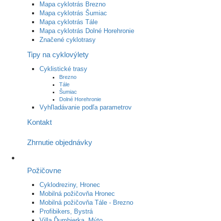
Mapa cyklotrás Brezno
Mapa cyklotrás Šumiac
Mapa cyklotrás Tále
Mapa cyklotrás Dolné Horehronie
Značené cyklotrasy
Tipy na cyklovýlety
Cyklistické trasy
Brezno
Tále
Šumiac
Dolné Horehronie
Vyhľladávanie podľa parametrov
Kontakt
Zhrnutie objednávky
Požičovne
Cyklodreziny, Hronec
Mobilná požičovňa Hronec
Mobilná požičovňa Tále - Brezno
Profibikers, Bystrá
Villa Ďumbierka, Mýto