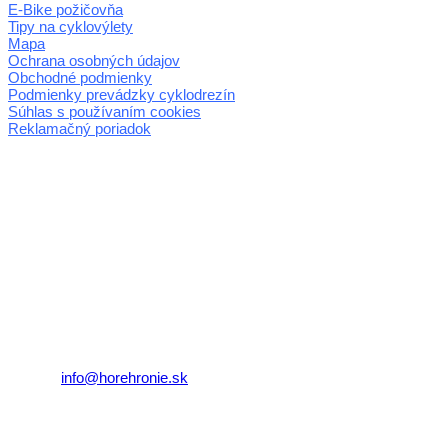
E-Bike požičovňa
Tipy na cyklovýlety
Mapa
Ochrana osobných údajov
Obchodné podmienky
Podmienky prevádzky cyklodrezín
Súhlas s používaním cookies
Reklamačný poriadok
© 2026 horehronie.sk
REGIÓN HOREHRONIE
oblastná organizácia cestovného ruchu
Klaster Horehronie
združenie cestovného ruchu
Nám. gen. M.R. Štefánika 3
977 01 Brezno
Telefón:
+421 911 633 119
E-mail:
info@horehronie.sk