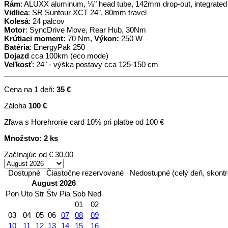
Rám
: ALUXX aluminum, ⅛" head tube, 142mm drop-out, integrate
Vidlica
: SR Suntour XCT 24", 80mm travel
Kolesá
: 24 palcov
Motor
: SyncDrive Move, Rear Hub, 30Nm
Krútiaci moment:
70 Nm,
Výkon:
250 W
Batéria
: EnergyPak 250
Dojazd
cca 100km (eco mode)
Veľkosť
: 24" - výška postavy cca 125-150 cm
Cena na 1 deň:
35 €
Záloha
100 €
Zľava s Horehronie card 10% pri platbe od 100 €
Množstvo: 2 ks
Začínajúc od
€ 30.00
Dostupné
Čiastočne rezervované
Nedostupné (celý deň, skontr
August 2026
Pon
Uto
Str
Štv
Pia
Sob
Ned
01
02
03
04
05
06
07
08
09
10
11
12
13
14
15
16