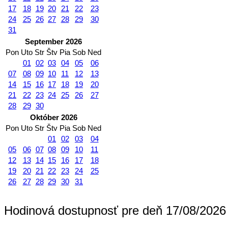
17
18
19
20
21
22
23
24
25
26
27
28
29
30
31
September 2026
Pon
Uto
Str
Štv
Pia
Sob
Ned
01
02
03
04
05
06
07
08
09
10
11
12
13
14
15
16
17
18
19
20
21
22
23
24
25
26
27
28
29
30
Október 2026
Pon
Uto
Str
Štv
Pia
Sob
Ned
01
02
03
04
05
06
07
08
09
10
11
12
13
14
15
16
17
18
19
20
21
22
23
24
25
26
27
28
29
30
31
Hodinová dostupnosť pre deň 17/08/2026