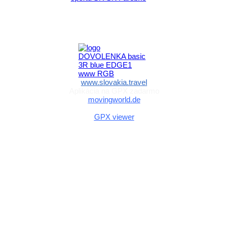
Aktivita realizovaná s finančnou podporou
Ministerstva cestovného ruchu
a športu Slovenskej republiky
www.slovakia.travel
Aplikácia na GPX zadarmo
movingworld.de
Aplikácia na GPX zadarmo (Android)
GPX viewer