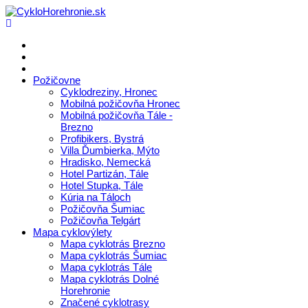
Požičovne
Cyklodreziny, Hronec
Mobilná požičovňa Hronec
Mobilná požičovňa Tále -
Brezno
Profibikers, Bystrá
Villa Ďumbierka, Mýto
Hradisko, Nemecká
Hotel Partizán, Tále
Hotel Stupka, Tále
Kúria na Táloch
Požičovňa Šumiac
Požičovňa Telgárt
Mapa cyklovýlety
Mapa cyklotrás Brezno
Mapa cyklotrás Šumiac
Mapa cyklotrás Tále
Mapa cyklotrás Dolné
Horehronie
Značené cyklotrasy