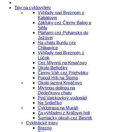
Tipy na cyklovýlety
Výhľady nad Breznom z
Kabátovej
Zákľuky cez Čierny Balog a
Sihlu
Pláňami cez Pohansko do
Ježovej
Na chatu Burdu cez
Chlipavice
Výhľady nad Breznom z
Lúčok
Cez Mlynnú na Krpačovo
Okolo Beňušky
Čierny Váh cez Priehybku
Popod Hrb na Štomp
Okolo jazera Krpáčovo
Mlynnou dolinou na
Dedečkovu chatu
Pod Vajskovksý vodopád
Na Srdiečko
Cyklotrasa na Muráň
Za výhľadmi z Kráľovej holi
Šumiacky okruh cez Besník
Cyklistické trasy
Brezno