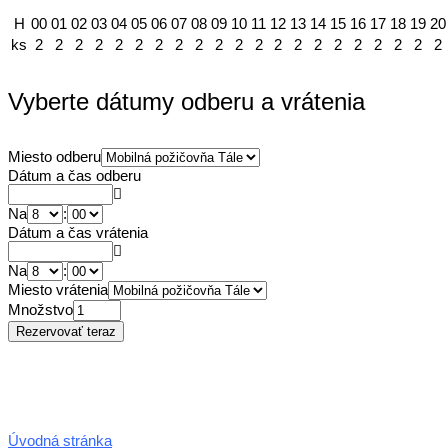
H
00
01
02
03
04
05
06
07
08
09
10
11
12
13
14
15
16
17
18
19
20
ks
2
2
2
2
2
2
2
2
2
2
2
2
2
2
2
2
2
2
2
2
2
Vyberte dátumy odberu a vrátenia
Miesto odberu
Dátum a čas odberu
Na
:
Dátum a čas vrátenia
Na
:
Miesto vrátenia
Množstvo
Úvodná stránka