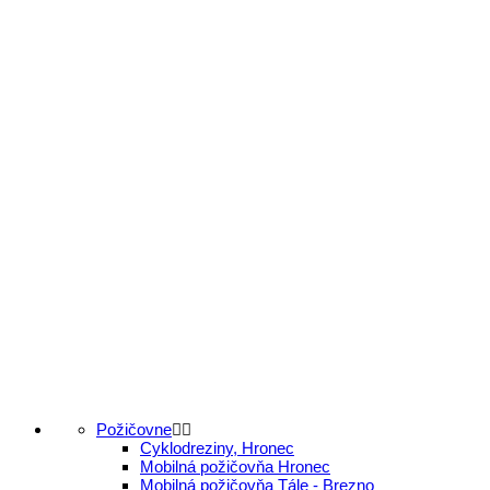
Požičovne
Cyklodreziny, Hronec
Mobilná požičovňa Hronec
Mobilná požičovňa Tále - Brezno