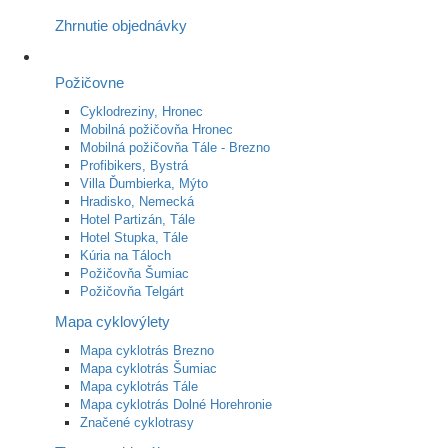
Zhrnutie objednávky
Požičovne
Cyklodreziny, Hronec
Mobilná požičovňa Hronec
Mobilná požičovňa Tále - Brezno
Profibikers, Bystrá
Villa Ďumbierka, Mýto
Hradisko, Nemecká
Hotel Partizán, Tále
Hotel Stupka, Tále
Kúria na Táloch
Požičovňa Šumiac
Požičovňa Telgárt
Mapa cyklovýlety
Mapa cyklotrás Brezno
Mapa cyklotrás Šumiac
Mapa cyklotrás Tále
Mapa cyklotrás Dolné Horehronie
Značené cyklotrasy