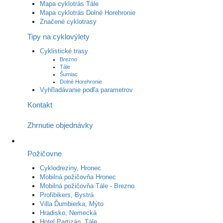
Mapa cyklotrás Tále
Mapa cyklotrás Dolné Horehronie
Značené cyklotrasy
Tipy na cyklovýlety
Cyklistické trasy
Brezno
Tále
Šumiac
Dolné Horehronie
Vyhľladávanie podľa parametrov
Kontakt
Zhrnutie objednávky
Požičovne
Cyklodreziny, Hronec
Mobilná požičovňa Hronec
Mobilná požičovňa Tále - Brezno
Profibikers, Bystrá
Villa Ďumbierka, Mýto
Hradisko, Nemecká
Hotel Partizán, Tále