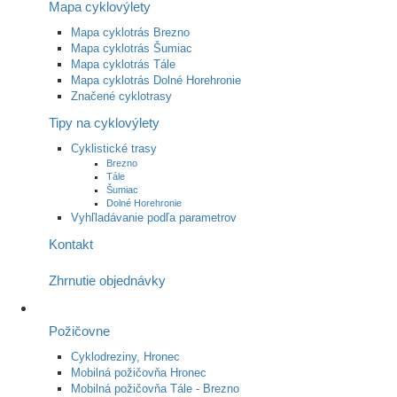
Mapa cyklovýlety
Mapa cyklotrás Brezno
Mapa cyklotrás Šumiac
Mapa cyklotrás Tále
Mapa cyklotrás Dolné Horehronie
Značené cyklotrasy
Tipy na cyklovýlety
Cyklistické trasy
Brezno
Tále
Šumiac
Dolné Horehronie
Vyhľladávanie podľa parametrov
Kontakt
Zhrnutie objednávky
Požičovne
Cyklodreziny, Hronec
Mobilná požičovňa Hronec
Mobilná požičovňa Tále - Brezno