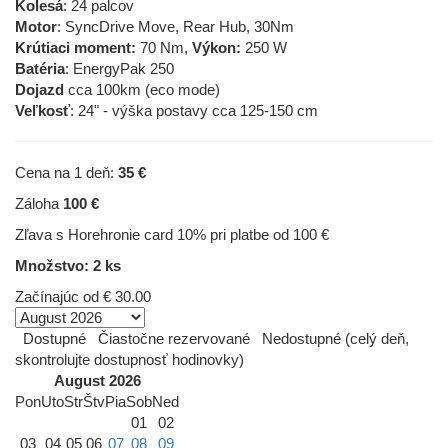
Kolesá
: 24 palcov
Motor
: SyncDrive Move, Rear Hub, 30Nm
Krútiaci moment:
70 Nm,
Výkon:
250 W
Batéria
: EnergyPak 250
Dojazd
cca 100km (eco mode)
Veľkosť
: 24" - výška postavy cca 125-150 cm
Cena na 1 deň:
35 €
Záloha
100 €
Zľava s Horehronie card 10% pri platbe od 100 €
Množstvo: 2 ks
Začínajúc od
€ 30.00
Dostupné
Čiastočne rezervované
Nedostupné (celý deň,
skontrolujte dostupnosť hodinovky)
August 2026
Pon
Uto
Str
Štv
Pia
Sob
Ned
01
02
03
04
05
06
07
08
09