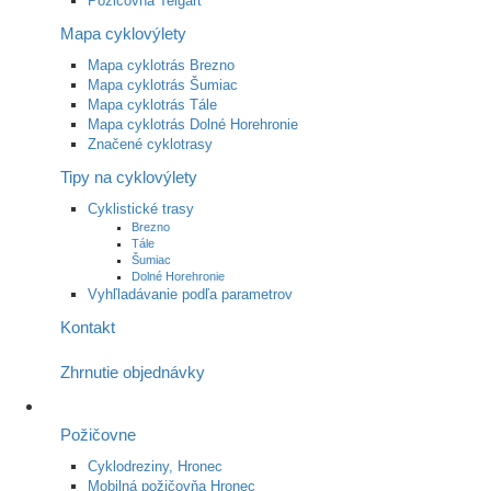
Požičovňa Telgárt
Mapa cyklovýlety
Mapa cyklotrás Brezno
Mapa cyklotrás Šumiac
Mapa cyklotrás Tále
Mapa cyklotrás Dolné Horehronie
Značené cyklotrasy
Tipy na cyklovýlety
Cyklistické trasy
Brezno
Tále
Šumiac
Dolné Horehronie
Vyhľladávanie podľa parametrov
Kontakt
Zhrnutie objednávky
Požičovne
Cyklodreziny, Hronec
Mobilná požičovňa Hronec