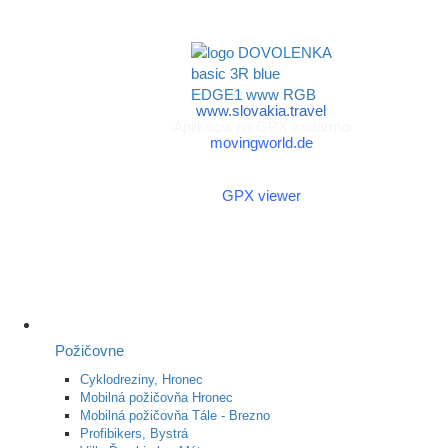
a športu Slovenskej
republiky
www.slovakia.travel
Aplikácia na GPX zadarmo
movingworld.de
Aplikácia na GPX zadarmo
(Android)
GPX viewer
Požičovne
Cyklodreziny, Hronec
Mobilná požičovňa Hronec
Mobilná požičovňa Tále - Brezno
Profibikers, Bystrá