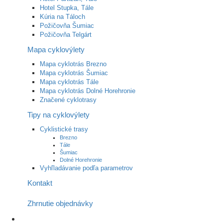
Hotel Stupka, Tále
Kúria na Táloch
Požičovňa Šumiac
Požičovňa Telgárt
Mapa cyklovýlety
Mapa cyklotrás Brezno
Mapa cyklotrás Šumiac
Mapa cyklotrás Tále
Mapa cyklotrás Dolné Horehronie
Značené cyklotrasy
Tipy na cyklovýlety
Cyklistické trasy
Brezno
Tále
Šumiac
Dolné Horehronie
Vyhľladávanie podľa parametrov
Kontakt
Zhrnutie objednávky