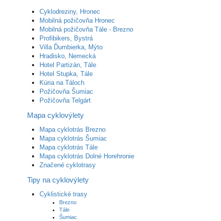
Cyklodreziny, Hronec
Mobilná požičovňa Hronec
Mobilná požičovňa Tále - Brezno
Profibikers, Bystrá
Villa Ďumbierka, Mýto
Hradisko, Nemecká
Hotel Partizán, Tále
Hotel Stupka, Tále
Kúria na Táloch
Požičovňa Šumiac
Požičovňa Telgárt
Mapa cyklovýlety
Mapa cyklotrás Brezno
Mapa cyklotrás Šumiac
Mapa cyklotrás Tále
Mapa cyklotrás Dolné Horehronie
Značené cyklotrasy
Tipy na cyklovýlety
Cyklistické trasy
Brezno
Tále
Šumiac