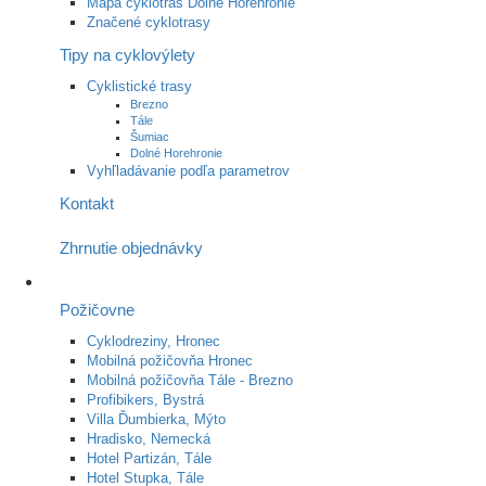
Mapa cyklotrás Dolné Horehronie
Značené cyklotrasy
Tipy na cyklovýlety
Cyklistické trasy
Brezno
Tále
Šumiac
Dolné Horehronie
Vyhľladávanie podľa parametrov
Kontakt
Zhrnutie objednávky
Požičovne
Cyklodreziny, Hronec
Mobilná požičovňa Hronec
Mobilná požičovňa Tále - Brezno
Profibikers, Bystrá
Villa Ďumbierka, Mýto
Hradisko, Nemecká
Hotel Partizán, Tále
Hotel Stupka, Tále