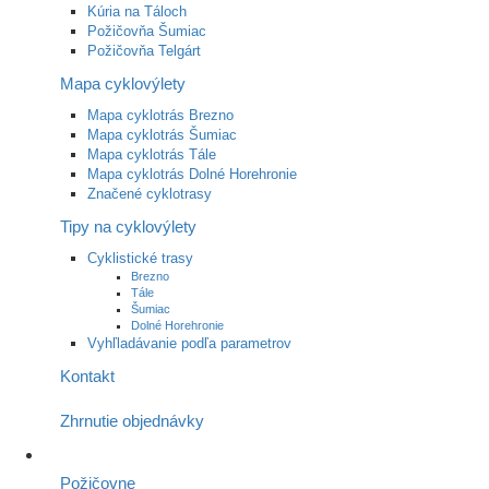
Kúria na Táloch
Požičovňa Šumiac
Požičovňa Telgárt
Mapa cyklovýlety
Mapa cyklotrás Brezno
Mapa cyklotrás Šumiac
Mapa cyklotrás Tále
Mapa cyklotrás Dolné Horehronie
Značené cyklotrasy
Tipy na cyklovýlety
Cyklistické trasy
Brezno
Tále
Šumiac
Dolné Horehronie
Vyhľladávanie podľa parametrov
Kontakt
Zhrnutie objednávky
Požičovne