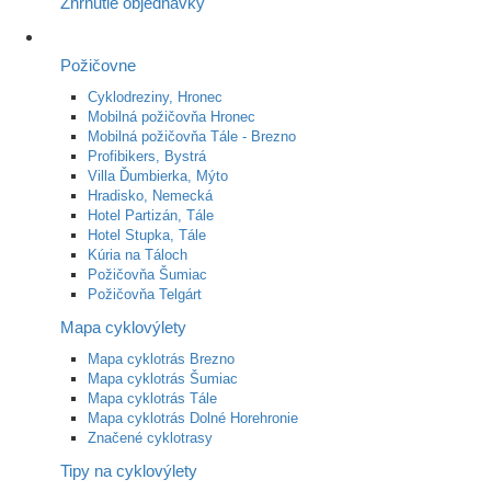
Zhrnutie objednávky
Požičovne
Cyklodreziny, Hronec
Mobilná požičovňa Hronec
Mobilná požičovňa Tále - Brezno
Profibikers, Bystrá
Villa Ďumbierka, Mýto
Hradisko, Nemecká
Hotel Partizán, Tále
Hotel Stupka, Tále
Kúria na Táloch
Požičovňa Šumiac
Požičovňa Telgárt
Mapa cyklovýlety
Mapa cyklotrás Brezno
Mapa cyklotrás Šumiac
Mapa cyklotrás Tále
Mapa cyklotrás Dolné Horehronie
Značené cyklotrasy
Tipy na cyklovýlety