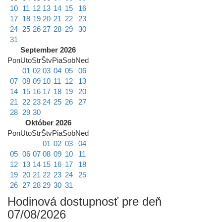
10
11
12
13
14
15
16
17
18
19
20
21
22
23
24
25
26
27
28
29
30
31
September 2026
Pon
Uto
Str
Štv
Pia
Sob
Ned
01
02
03
04
05
06
07
08
09
10
11
12
13
14
15
16
17
18
19
20
21
22
23
24
25
26
27
28
29
30
Október 2026
Pon
Uto
Str
Štv
Pia
Sob
Ned
01
02
03
04
05
06
07
08
09
10
11
12
13
14
15
16
17
18
19
20
21
22
23
24
25
26
27
28
29
30
31
Hodinová dostupnosť pre deň
07/08/2026