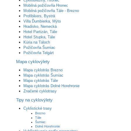
Cyklodreziny, Hronec
Mobilná požičovňa Hronec
Mobilná požičovňa Tále - Brezno
Profibikers, Bystrá
Villa Ďumbierka, Mýto
Hradisko, Nemecká
Hotel Partizán, Tále
Hotel Stupka, Tále
Kúria na Táloch
Požičovňa Šumiac
Požičovňa Telgárt
Mapa cyklovýlety
Mapa cyklotrás Brezno
Mapa cyklotrás Šumiac
Mapa cyklotrás Tále
Mapa cyklotrás Dolné Horehronie
Značené cyklotrasy
Tipy na cyklovýlety
Cyklistické trasy
Brezno
Tále
Šumiac
Dolné Horehronie