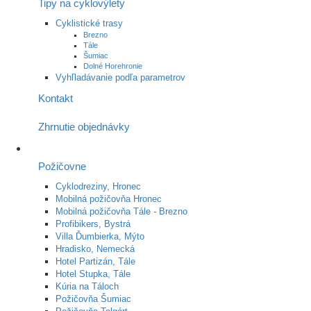
Tipy na cyklovýlety
Cyklistické trasy
Brezno
Tále
Šumiac
Dolné Horehronie
Vyhľladávanie podľa parametrov
Kontakt
Zhrnutie objednávky
Požičovne
Cyklodreziny, Hronec
Mobilná požičovňa Hronec
Mobilná požičovňa Tále - Brezno
Profibikers, Bystrá
Villa Ďumbierka, Mýto
Hradisko, Nemecká
Hotel Partizán, Tále
Hotel Stupka, Tále
Kúria na Táloch
Požičovňa Šumiac