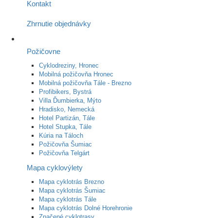
Kontakt
Zhrnutie objednávky
Požičovne
Cyklodreziny, Hronec
Mobilná požičovňa Hronec
Mobilná požičovňa Tále - Brezno
Profibikers, Bystrá
Villa Ďumbierka, Mýto
Hradisko, Nemecká
Hotel Partizán, Tále
Hotel Stupka, Tále
Kúria na Táloch
Požičovňa Šumiac
Požičovňa Telgárt
Mapa cyklovýlety
Mapa cyklotrás Brezno
Mapa cyklotrás Šumiac
Mapa cyklotrás Tále
Mapa cyklotrás Dolné Horehronie
Značené cyklotrasy