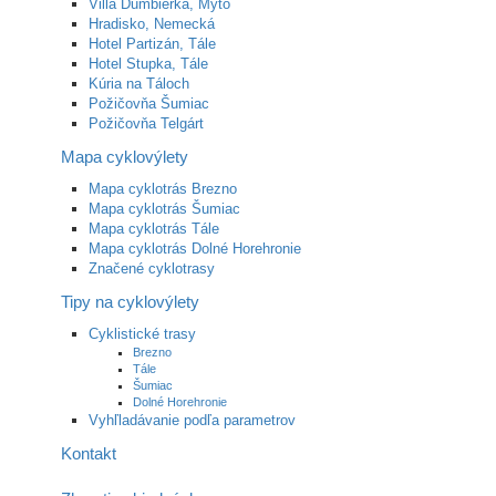
Villa Ďumbierka, Mýto
Hradisko, Nemecká
Hotel Partizán, Tále
Hotel Stupka, Tále
Kúria na Táloch
Požičovňa Šumiac
Požičovňa Telgárt
Mapa cyklovýlety
Mapa cyklotrás Brezno
Mapa cyklotrás Šumiac
Mapa cyklotrás Tále
Mapa cyklotrás Dolné Horehronie
Značené cyklotrasy
Tipy na cyklovýlety
Cyklistické trasy
Brezno
Tále
Šumiac
Dolné Horehronie
Vyhľladávanie podľa parametrov
Kontakt