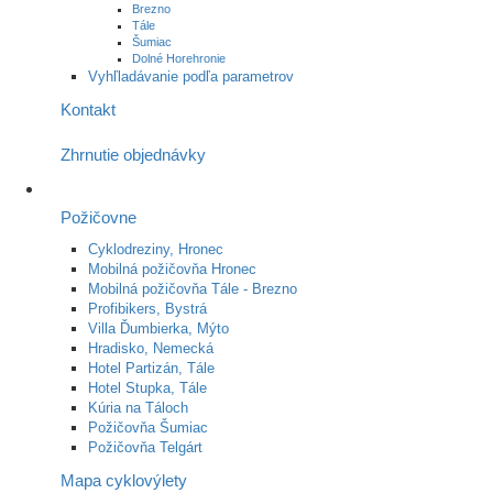
Brezno
Tále
Šumiac
Dolné Horehronie
Vyhľladávanie podľa parametrov
Kontakt
Zhrnutie objednávky
Požičovne
Cyklodreziny, Hronec
Mobilná požičovňa Hronec
Mobilná požičovňa Tále - Brezno
Profibikers, Bystrá
Villa Ďumbierka, Mýto
Hradisko, Nemecká
Hotel Partizán, Tále
Hotel Stupka, Tále
Kúria na Táloch
Požičovňa Šumiac
Požičovňa Telgárt
Mapa cyklovýlety