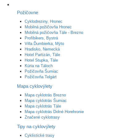
Požičovne
Cyklodreziny, Hronec
Mobilná požičovňa Hronec
Mobilná požičovňa Tále - Brezno
Profibikers, Bystrá
Villa Ďumbierka, Mýto
Hradisko, Nemecká
Hotel Partizán, Tále
Hotel Stupka, Tále
Kúria na Táloch
Požičovňa Šumiac
Požičovňa Telgárt
Mapa cyklovýlety
Mapa cyklotrás Brezno
Mapa cyklotrás Šumiac
Mapa cyklotrás Tále
Mapa cyklotrás Dolné Horehronie
Značené cyklotrasy
Tipy na cyklovýlety
Cyklistické trasy