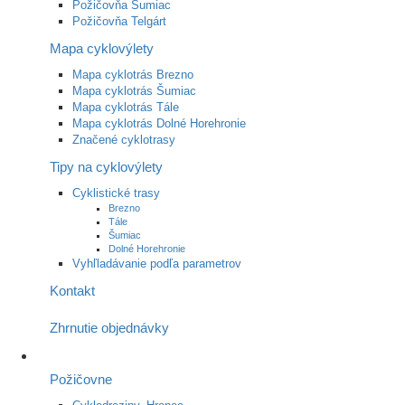
Požičovňa Šumiac
Požičovňa Telgárt
Mapa cyklovýlety
Mapa cyklotrás Brezno
Mapa cyklotrás Šumiac
Mapa cyklotrás Tále
Mapa cyklotrás Dolné Horehronie
Značené cyklotrasy
Tipy na cyklovýlety
Cyklistické trasy
Brezno
Tále
Šumiac
Dolné Horehronie
Vyhľladávanie podľa parametrov
Kontakt
Zhrnutie objednávky
Požičovne