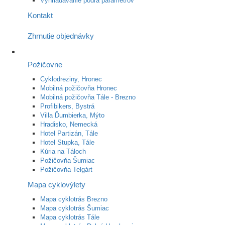
Vyhľladávanie podľa parametrov
Kontakt
Zhrnutie objednávky
Požičovne
Cyklodreziny, Hronec
Mobilná požičovňa Hronec
Mobilná požičovňa Tále - Brezno
Profibikers, Bystrá
Villa Ďumbierka, Mýto
Hradisko, Nemecká
Hotel Partizán, Tále
Hotel Stupka, Tále
Kúria na Táloch
Požičovňa Šumiac
Požičovňa Telgárt
Mapa cyklovýlety
Mapa cyklotrás Brezno
Mapa cyklotrás Šumiac
Mapa cyklotrás Tále