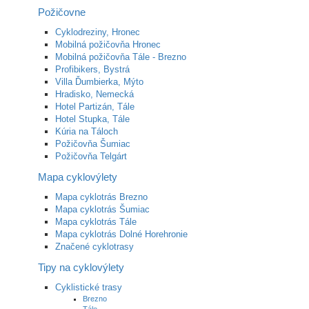
Požičovne
Cyklodreziny, Hronec
Mobilná požičovňa Hronec
Mobilná požičovňa Tále - Brezno
Profibikers, Bystrá
Villa Ďumbierka, Mýto
Hradisko, Nemecká
Hotel Partizán, Tále
Hotel Stupka, Tále
Kúria na Táloch
Požičovňa Šumiac
Požičovňa Telgárt
Mapa cyklovýlety
Mapa cyklotrás Brezno
Mapa cyklotrás Šumiac
Mapa cyklotrás Tále
Mapa cyklotrás Dolné Horehronie
Značené cyklotrasy
Tipy na cyklovýlety
Cyklistické trasy
Brezno
Tále