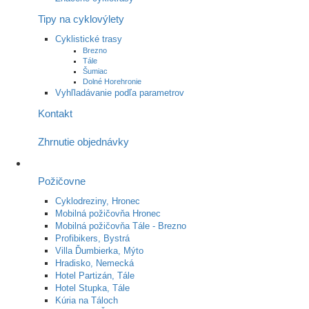
Tipy na cyklovýlety
Cyklistické trasy
Brezno
Tále
Šumiac
Dolné Horehronie
Vyhľladávanie podľa parametrov
Kontakt
Zhrnutie objednávky
Požičovne
Cyklodreziny, Hronec
Mobilná požičovňa Hronec
Mobilná požičovňa Tále - Brezno
Profibikers, Bystrá
Villa Ďumbierka, Mýto
Hradisko, Nemecká
Hotel Partizán, Tále
Hotel Stupka, Tále
Kúria na Táloch