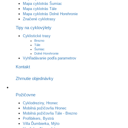
Mapa cyklotrás Šumiac
Mapa cyklotrás Tále
Mapa cyklotrás Dolné Horehronie
Značené cyklotrasy
Tipy na cyklovýlety
Cyklistické trasy
Brezno
Tále
Šumiac
Dolné Horehronie
Vyhľladávanie podľa parametrov
Kontakt
Zhrnutie objednávky
Požičovne
Cyklodreziny, Hronec
Mobilná požičovňa Hronec
Mobilná požičovňa Tále - Brezno
Profibikers, Bystrá
Villa Ďumbierka, Mýto