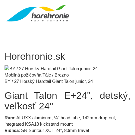
Horehronie.sk
Mobilná požičovňa Tále / Brezno
BY / 27 Horský Hardtail Giant Talon junior, 24
Giant Talon E+24", detský,
veľkosť 24"
Rám
: ALUXX aluminum, ⅛" head tube, 142mm drop-out,
integrated KSA18 kickstand mount
Vidlica
: SR Suntour XCT 24", 80mm travel