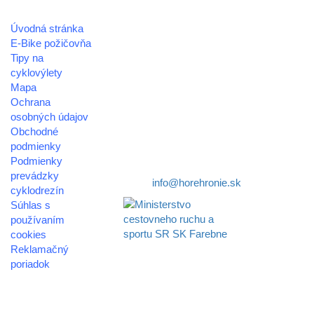
Úvodná stránka
REGIÓN HOREHRONIE
E-Bike požičovňa
oblastná organizácia cestovného ruchu
Tipy na
cyklovýlety
Klaster Horehronie
Mapa
združenie cestovného ruchu
Ochrana
osobných údajov
Nám. gen. M.R. Štefánika 3
Obchodné
977 01 Brezno
podmienky
Podmienky
Telefón:
+421 911 633 119
prevádzky
E-mail:
info@horehronie.sk
cyklodrezín
Súhlas s
používaním
cookies
Reklamačný
Aktivita realizovaná s
poriadok
finančnou podporou
Ministerstva cestovného
© 2026
ruchu
horehronie.sk