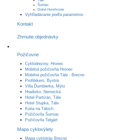
Šumiac
Dolné Horehronie
Vyhľladávanie podľa parametrov
Kontakt
Zhrnutie objednávky
Požičovne
Cyklodreziny, Hronec
Mobilná požičovňa Hronec
Mobilná požičovňa Tále - Brezno
Profibikers, Bystrá
Villa Ďumbierka, Mýto
Hradisko, Nemecká
Hotel Partizán, Tále
Hotel Stupka, Tále
Kúria na Táloch
Požičovňa Šumiac
Požičovňa Telgárt
Mapa cyklovýlety
Mapa cyklotrás Brezno