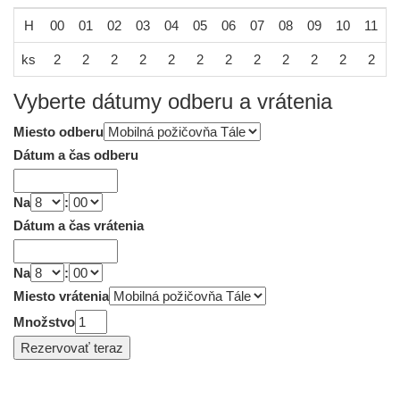
H
00
01
02
03
04
05
06
07
08
09
10
11
1
ks
2
2
2
2
2
2
2
2
2
2
2
2
Vyberte dátumy odberu a vrátenia
Miesto odberu
Dátum a čas odberu
Na
:
Dátum a čas vrátenia
Na
:
Miesto vrátenia
Množstvo