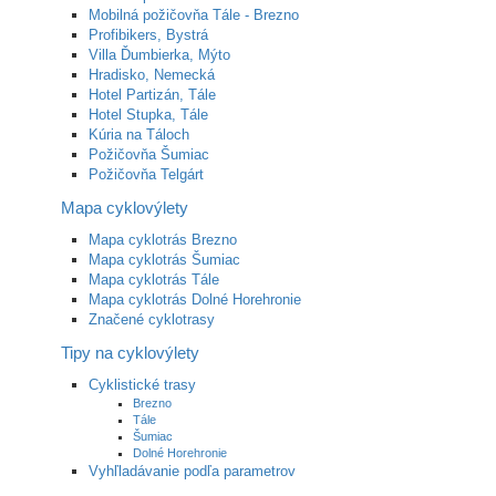
Mobilná požičovňa Tále - Brezno
Profibikers, Bystrá
Villa Ďumbierka, Mýto
Hradisko, Nemecká
Hotel Partizán, Tále
Hotel Stupka, Tále
Kúria na Táloch
Požičovňa Šumiac
Požičovňa Telgárt
Mapa cyklovýlety
Mapa cyklotrás Brezno
Mapa cyklotrás Šumiac
Mapa cyklotrás Tále
Mapa cyklotrás Dolné Horehronie
Značené cyklotrasy
Tipy na cyklovýlety
Cyklistické trasy
Brezno
Tále
Šumiac
Dolné Horehronie
Vyhľladávanie podľa parametrov