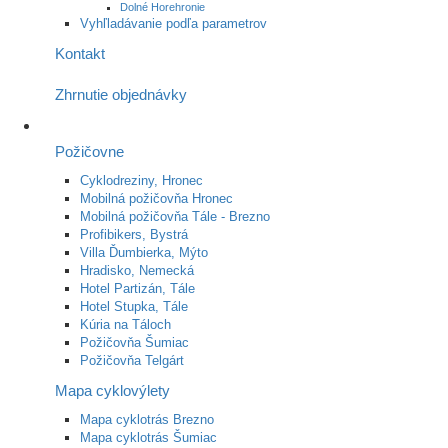
Dolné Horehronie
Vyhľladávanie podľa parametrov
Kontakt
Zhrnutie objednávky
Požičovne
Cyklodreziny, Hronec
Mobilná požičovňa Hronec
Mobilná požičovňa Tále - Brezno
Profibikers, Bystrá
Villa Ďumbierka, Mýto
Hradisko, Nemecká
Hotel Partizán, Tále
Hotel Stupka, Tále
Kúria na Táloch
Požičovňa Šumiac
Požičovňa Telgárt
Mapa cyklovýlety
Mapa cyklotrás Brezno
Mapa cyklotrás Šumiac