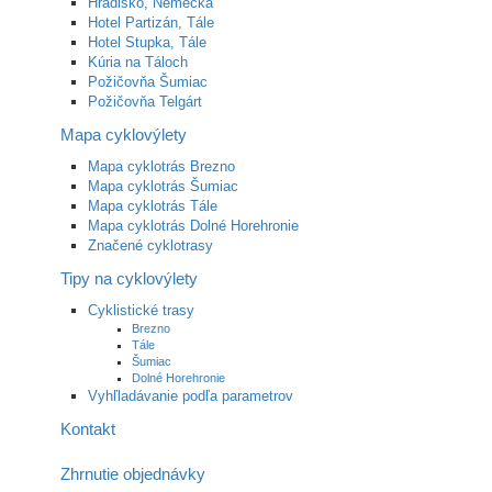
Hradisko, Nemecká
Hotel Partizán, Tále
Hotel Stupka, Tále
Kúria na Táloch
Požičovňa Šumiac
Požičovňa Telgárt
Mapa cyklovýlety
Mapa cyklotrás Brezno
Mapa cyklotrás Šumiac
Mapa cyklotrás Tále
Mapa cyklotrás Dolné Horehronie
Značené cyklotrasy
Tipy na cyklovýlety
Cyklistické trasy
Brezno
Tále
Šumiac
Dolné Horehronie
Vyhľladávanie podľa parametrov
Kontakt
Zhrnutie objednávky