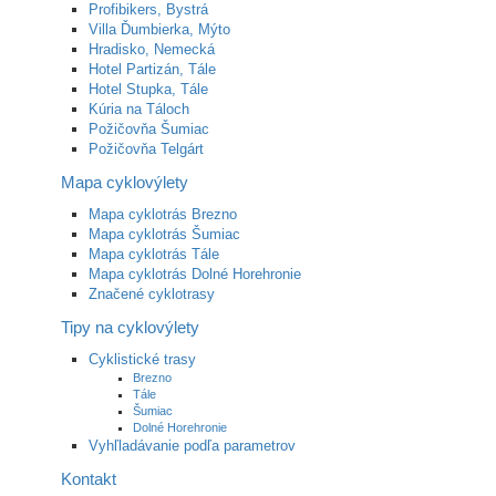
Profibikers, Bystrá
Villa Ďumbierka, Mýto
Hradisko, Nemecká
Hotel Partizán, Tále
Hotel Stupka, Tále
Kúria na Táloch
Požičovňa Šumiac
Požičovňa Telgárt
Mapa cyklovýlety
Mapa cyklotrás Brezno
Mapa cyklotrás Šumiac
Mapa cyklotrás Tále
Mapa cyklotrás Dolné Horehronie
Značené cyklotrasy
Tipy na cyklovýlety
Cyklistické trasy
Brezno
Tále
Šumiac
Dolné Horehronie
Vyhľladávanie podľa parametrov
Kontakt