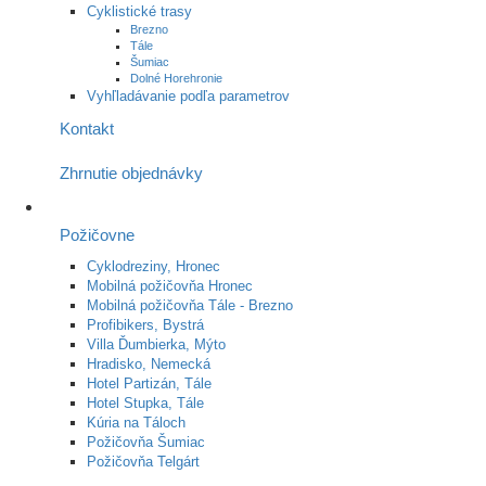
Cyklistické trasy
Brezno
Tále
Šumiac
Dolné Horehronie
Vyhľladávanie podľa parametrov
Kontakt
Zhrnutie objednávky
Požičovne
Cyklodreziny, Hronec
Mobilná požičovňa Hronec
Mobilná požičovňa Tále - Brezno
Profibikers, Bystrá
Villa Ďumbierka, Mýto
Hradisko, Nemecká
Hotel Partizán, Tále
Hotel Stupka, Tále
Kúria na Táloch
Požičovňa Šumiac
Požičovňa Telgárt