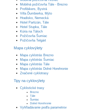
Mobilná požičovňa Tále - Brezno
Profibikers, Bystrá
Villa Ďumbierka, Mýto
Hradisko, Nemecká
Hotel Partizán, Tále
Hotel Stupka, Tále
Kúria na Táloch
Požičovňa Šumiac
Požičovňa Telgárt
Mapa cyklovýlety
Mapa cyklotrás Brezno
Mapa cyklotrás Šumiac
Mapa cyklotrás Tále
Mapa cyklotrás Dolné Horehronie
Značené cyklotrasy
Tipy na cyklovýlety
Cyklistické trasy
Brezno
Tále
Šumiac
Dolné Horehronie
Vyhľladávanie podľa parametrov