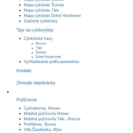
Mapa cyklotrás Šumiac
Mapa cyklotrás Tále
Mapa cyklotrás Dolné Horehronie
Značené cyklotrasy
Tipy na cyklovýlety
Cyklistické trasy
Brezno
Tále
Šumiac
Dolné Horehronie
Vyhľladávanie podľa parametrov
Kontakt
Zhrnutie objednávky
Požičovne
Cyklodreziny, Hronec
Mobilná požičovňa Hronec
Mobilná požičovňa Tále - Brezno
Profibikers, Bystrá
Villa Ďumbierka, Mýto