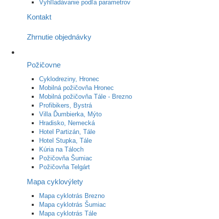
Vyhľladávanie podľa parametrov
Kontakt
Zhrnutie objednávky
Požičovne
Cyklodreziny, Hronec
Mobilná požičovňa Hronec
Mobilná požičovňa Tále - Brezno
Profibikers, Bystrá
Villa Ďumbierka, Mýto
Hradisko, Nemecká
Hotel Partizán, Tále
Hotel Stupka, Tále
Kúria na Táloch
Požičovňa Šumiac
Požičovňa Telgárt
Mapa cyklovýlety
Mapa cyklotrás Brezno
Mapa cyklotrás Šumiac
Mapa cyklotrás Tále