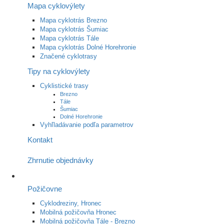
Mapa cyklovýlety
Mapa cyklotrás Brezno
Mapa cyklotrás Šumiac
Mapa cyklotrás Tále
Mapa cyklotrás Dolné Horehronie
Značené cyklotrasy
Tipy na cyklovýlety
Cyklistické trasy
Brezno
Tále
Šumiac
Dolné Horehronie
Vyhľladávanie podľa parametrov
Kontakt
Zhrnutie objednávky
Požičovne
Cyklodreziny, Hronec
Mobilná požičovňa Hronec
Mobilná požičovňa Tále - Brezno