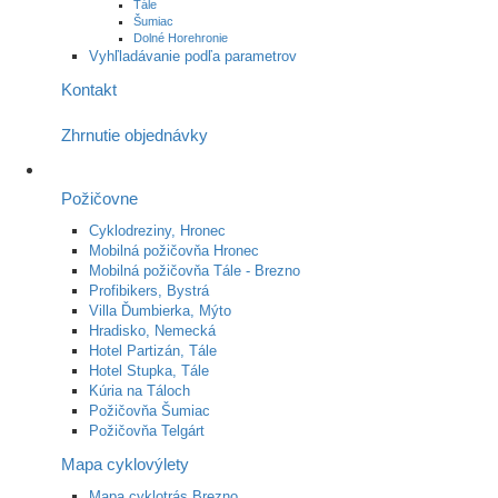
Tále
Šumiac
Dolné Horehronie
Vyhľladávanie podľa parametrov
Kontakt
Zhrnutie objednávky
Požičovne
Cyklodreziny, Hronec
Mobilná požičovňa Hronec
Mobilná požičovňa Tále - Brezno
Profibikers, Bystrá
Villa Ďumbierka, Mýto
Hradisko, Nemecká
Hotel Partizán, Tále
Hotel Stupka, Tále
Kúria na Táloch
Požičovňa Šumiac
Požičovňa Telgárt
Mapa cyklovýlety
Mapa cyklotrás Brezno