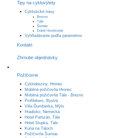
Tipy na cyklovýlety
Cyklistické trasy
Brezno
Tále
Šumiac
Dolné Horehronie
Vyhľladávanie podľa parametrov
Kontakt
Zhrnutie objednávky
Požičovne
Cyklodreziny, Hronec
Mobilná požičovňa Hronec
Mobilná požičovňa Tále - Brezno
Profibikers, Bystrá
Villa Ďumbierka, Mýto
Hradisko, Nemecká
Hotel Partizán, Tále
Hotel Stupka, Tále
Kúria na Táloch
Požičovňa Šumiac