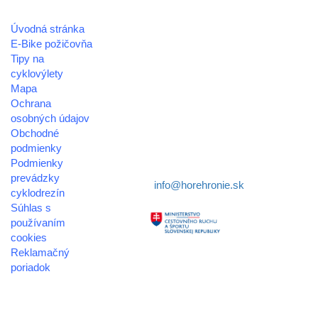
Úvodná stránka
REGIÓN HOREHRONIE
E-Bike požičovňa
oblastná organizácia cestovného ruchu
Tipy na
cyklovýlety
Klaster Horehronie
Mapa
združenie cestovného ruchu
Ochrana
osobných údajov
Nám. gen. M.R. Štefánika 3
Obchodné
977 01 Brezno
podmienky
Podmienky
Telefón:
+421 911 633 119
prevádzky
E-mail:
info@horehronie.sk
cyklodrezín
Súhlas s
používaním
cookies
Reklamačný
Aktivita realizovaná s
poriadok
finančnou podporou
© 2026
Ministerstva cestovného
horehronie.sk
ruchu