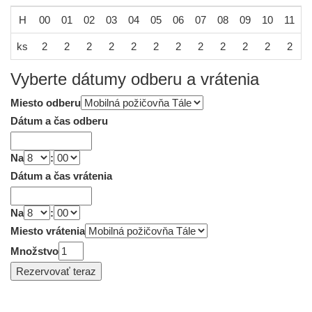
H
00
01
02
03
04
05
06
07
08
09
10
11
1
ks
2
2
2
2
2
2
2
2
2
2
2
2
Vyberte dátumy odberu a vrátenia
Miesto odberu
Dátum a čas odberu
Na
:
Dátum a čas vrátenia
Na
:
Miesto vrátenia
Množstvo