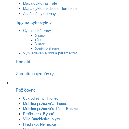
Mapa cyklotrás Tále
Mapa cyklotrás Dolné Horehronie
Značené cyklotrasy
Tipy na cyklovýlety
Cyklistické trasy
Brezno
Tále
Šumiac
Dolné Horehronie
Vyhľladávanie podľa parametrov
Kontakt
Zhrnutie objednávky
Požičovne
Cyklodreziny, Hronec
Mobilná požičovňa Hronec
Mobilná požičovňa Tále - Brezno
Profibikers, Bystrá
Villa Ďumbierka, Mýto
Hradisko, Nemecká