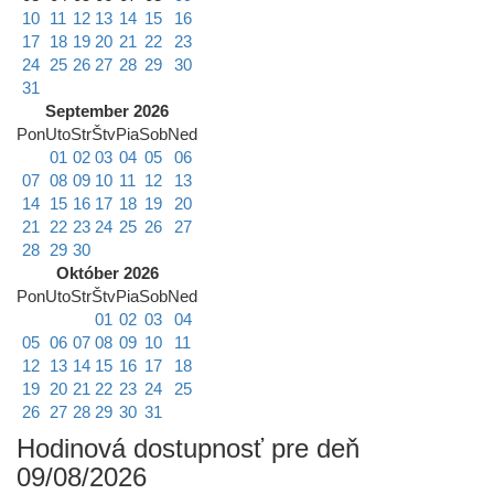
10
11
12
13
14
15
16
17
18
19
20
21
22
23
24
25
26
27
28
29
30
31
September 2026
Pon
Uto
Str
Štv
Pia
Sob
Ned
01
02
03
04
05
06
07
08
09
10
11
12
13
14
15
16
17
18
19
20
21
22
23
24
25
26
27
28
29
30
Október 2026
Pon
Uto
Str
Štv
Pia
Sob
Ned
01
02
03
04
05
06
07
08
09
10
11
12
13
14
15
16
17
18
19
20
21
22
23
24
25
26
27
28
29
30
31
Hodinová dostupnosť pre deň
09/08/2026