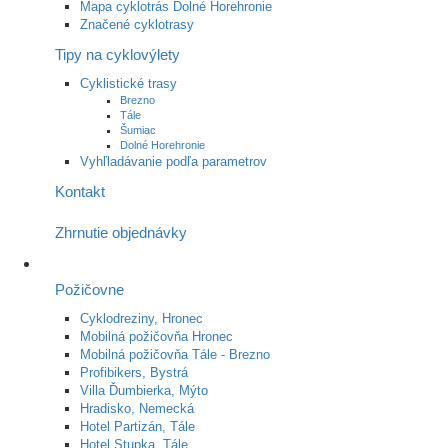
Mapa cyklotrás Dolné Horehronie
Značené cyklotrasy
Tipy na cyklovýlety
Cyklistické trasy
Brezno
Tále
Šumiac
Dolné Horehronie
Vyhľladávanie podľa parametrov
Kontakt
Zhrnutie objednávky
Požičovne
Cyklodreziny, Hronec
Mobilná požičovňa Hronec
Mobilná požičovňa Tále - Brezno
Profibikers, Bystrá
Villa Ďumbierka, Mýto
Hradisko, Nemecká
Hotel Partizán, Tále
Hotel Stupka, Tále