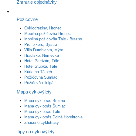
Zhrnutie objednávky
Požičovne
Cyklodreziny, Hronec
Mobilná požičovňa Hronec
Mobilná požičovňa Tále - Brezno
Profibikers, Bystrá
Villa Ďumbierka, Mýto
Hradisko, Nemecká
Hotel Partizán, Tále
Hotel Stupka, Tále
Kúria na Táloch
Požičovňa Šumiac
Požičovňa Telgárt
Mapa cyklovýlety
Mapa cyklotrás Brezno
Mapa cyklotrás Šumiac
Mapa cyklotrás Tále
Mapa cyklotrás Dolné Horehronie
Značené cyklotrasy
Tipy na cyklovýlety