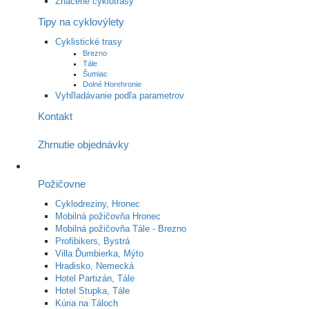
Značené cyklotrasy
Tipy na cyklovýlety
Cyklistické trasy
Brezno
Tále
Šumiac
Dolné Horehronie
Vyhľladávanie podľa parametrov
Kontakt
Zhrnutie objednávky
Požičovne
Cyklodreziny, Hronec
Mobilná požičovňa Hronec
Mobilná požičovňa Tále - Brezno
Profibikers, Bystrá
Villa Ďumbierka, Mýto
Hradisko, Nemecká
Hotel Partizán, Tále
Hotel Stupka, Tále
Kúria na Táloch