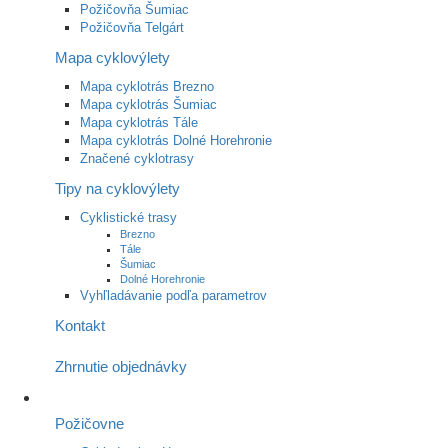
Požičovňa Šumiac
Požičovňa Telgárt
Mapa cyklovýlety
Mapa cyklotrás Brezno
Mapa cyklotrás Šumiac
Mapa cyklotrás Tále
Mapa cyklotrás Dolné Horehronie
Značené cyklotrasy
Tipy na cyklovýlety
Cyklistické trasy
Brezno
Tále
Šumiac
Dolné Horehronie
Vyhľladávanie podľa parametrov
Kontakt
Zhrnutie objednávky
Požičovne