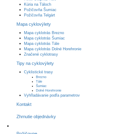
Kúria na Táloch
Požičovňa Šumiac
Požičovňa Telgárt
Mapa cyklovýlety
Mapa cyklotrás Brezno
Mapa cyklotrás Šumiac
Mapa cyklotrás Tále
Mapa cyklotrás Dolné Horehronie
Značené cyklotrasy
Tipy na cyklovýlety
Cyklistické trasy
Brezno
Tále
Šumiac
Dolné Horehronie
Vyhľladávanie podľa parametrov
Kontakt
Zhrnutie objednávky
Požičovne