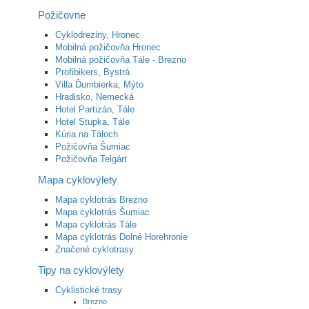
Požičovne
Cyklodreziny, Hronec
Mobilná požičovňa Hronec
Mobilná požičovňa Tále - Brezno
Profibikers, Bystrá
Villa Ďumbierka, Mýto
Hradisko, Nemecká
Hotel Partizán, Tále
Hotel Stupka, Tále
Kúria na Táloch
Požičovňa Šumiac
Požičovňa Telgárt
Mapa cyklovýlety
Mapa cyklotrás Brezno
Mapa cyklotrás Šumiac
Mapa cyklotrás Tále
Mapa cyklotrás Dolné Horehronie
Značené cyklotrasy
Tipy na cyklovýlety
Cyklistické trasy
Brezno