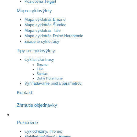
Požičovňa Telgárt
Mapa cyklovýlety
Mapa cyklotrás Brezno
Mapa cyklotrás Šumiac
Mapa cyklotrás Tále
Mapa cyklotrás Dolné Horehronie
Značené cyklotrasy
Tipy na cyklovýlety
Cyklistické trasy
Brezno
Tále
Šumiac
Dolné Horehronie
Vyhľladávanie podľa parametrov
Kontakt
Zhrnutie objednávky
Požičovne
Cyklodreziny, Hronec
Mobilná požičovňa Hronec