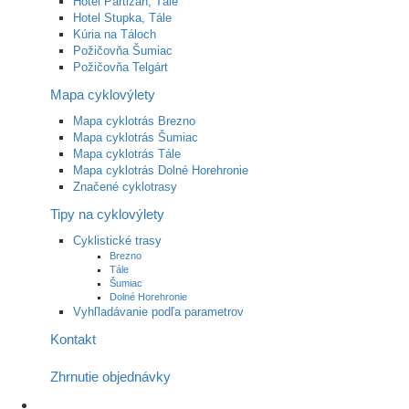
Hotel Partizán, Tále
Hotel Stupka, Tále
Kúria na Táloch
Požičovňa Šumiac
Požičovňa Telgárt
Mapa cyklovýlety
Mapa cyklotrás Brezno
Mapa cyklotrás Šumiac
Mapa cyklotrás Tále
Mapa cyklotrás Dolné Horehronie
Značené cyklotrasy
Tipy na cyklovýlety
Cyklistické trasy
Brezno
Tále
Šumiac
Dolné Horehronie
Vyhľladávanie podľa parametrov
Kontakt
Zhrnutie objednávky