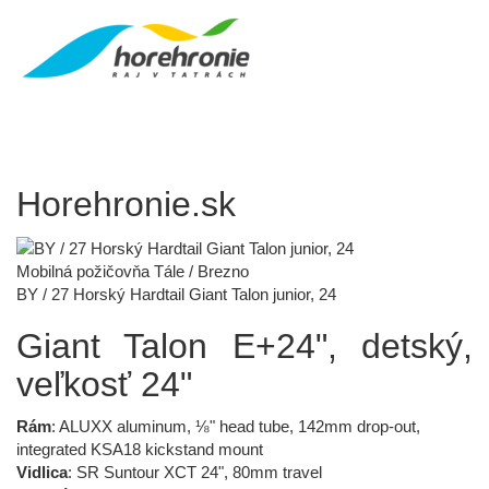
Horehronie.sk
Mobilná požičovňa Tále / Brezno
BY / 27 Horský Hardtail Giant Talon junior, 24
Giant Talon E+24", detský,
veľkosť 24"
Rám
: ALUXX aluminum, ⅛" head tube, 142mm drop-out,
integrated KSA18 kickstand mount
Vidlica
: SR Suntour XCT 24", 80mm travel