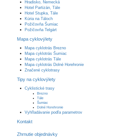
Hradisko, Nemecká
Hotel Partizán, Tále
Hotel Stupka, Tále
Kúria na Táloch
Požičovňa Šumiac
Požičovňa Telgárt
Mapa cyklovýlety
Mapa cyklotrás Brezno
Mapa cyklotrás Šumiac
Mapa cyklotrás Tále
Mapa cyklotrás Dolné Horehronie
Značené cyklotrasy
Tipy na cyklovýlety
Cyklistické trasy
Brezno
Tále
Šumiac
Dolné Horehronie
Vyhľladávanie podľa parametrov
Kontakt
Zhrnutie objednávky