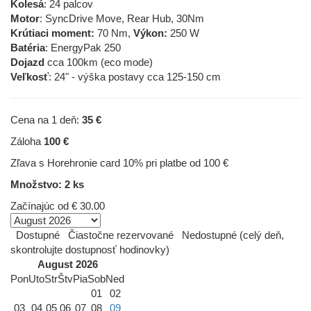
Kolesá
: 24 palcov
Motor
: SyncDrive Move, Rear Hub, 30Nm
Krútiaci moment:
70 Nm,
Výkon:
250 W
Batéria
: EnergyPak 250
Dojazd
cca 100km (eco mode)
Veľkosť
: 24" - výška postavy cca 125-150 cm
Cena na 1 deň:
35 €
Záloha
100 €
Zľava s Horehronie card 10% pri platbe od 100 €
Množstvo: 2 ks
Začínajúc od
€ 30.00
Dostupné
Čiastočne rezervované
Nedostupné (celý deň,
skontrolujte dostupnosť hodinovky)
August 2026
Pon
Uto
Str
Štv
Pia
Sob
Ned
01
02
03
04
05
06
07
08
09