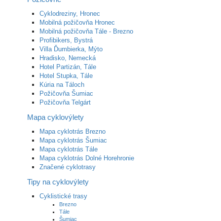
Cyklodreziny, Hronec
Mobilná požičovňa Hronec
Mobilná požičovňa Tále - Brezno
Profibikers, Bystrá
Villa Ďumbierka, Mýto
Hradisko, Nemecká
Hotel Partizán, Tále
Hotel Stupka, Tále
Kúria na Táloch
Požičovňa Šumiac
Požičovňa Telgárt
Mapa cyklovýlety
Mapa cyklotrás Brezno
Mapa cyklotrás Šumiac
Mapa cyklotrás Tále
Mapa cyklotrás Dolné Horehronie
Značené cyklotrasy
Tipy na cyklovýlety
Cyklistické trasy
Brezno
Tále
Šumiac