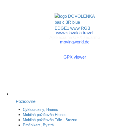
a športu Slovenskej
republiky
www.slovakia.travel
Aplikácia na GPX zadarmo
movingworld.de
Aplikácia na GPX zadarmo
(Android)
GPX viewer
Požičovne
Cyklodreziny, Hronec
Mobilná požičovňa Hronec
Mobilná požičovňa Tále - Brezno
Profibikers, Bystrá