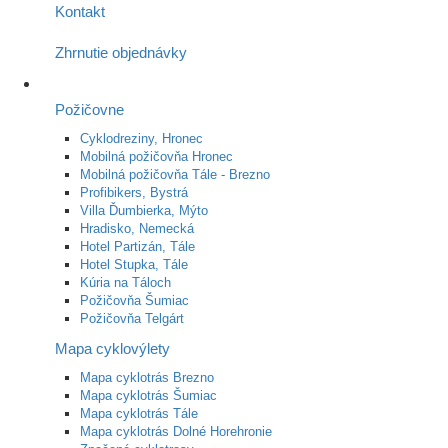
Kontakt
Zhrnutie objednávky
Požičovne
Cyklodreziny, Hronec
Mobilná požičovňa Hronec
Mobilná požičovňa Tále - Brezno
Profibikers, Bystrá
Villa Ďumbierka, Mýto
Hradisko, Nemecká
Hotel Partizán, Tále
Hotel Stupka, Tále
Kúria na Táloch
Požičovňa Šumiac
Požičovňa Telgárt
Mapa cyklovýlety
Mapa cyklotrás Brezno
Mapa cyklotrás Šumiac
Mapa cyklotrás Tále
Mapa cyklotrás Dolné Horehronie