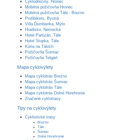
Cyklodreziny, Hronec
Mobilná požičovňa Hronec
Mobilná požičovňa Tále - Brezno
Profibikers, Bystrá
Villa Ďumbierka, Mýto
Hradisko, Nemecká
Hotel Partizán, Tále
Hotel Stupka, Tále
Kúria na Táloch
Požičovňa Šumiac
Požičovňa Telgárt
Mapa cyklovýlety
Mapa cyklotrás Brezno
Mapa cyklotrás Šumiac
Mapa cyklotrás Tále
Mapa cyklotrás Dolné Horehronie
Značené cyklotrasy
Tipy na cyklovýlety
Cyklistické trasy
Brezno
Tále
Šumiac
Dolné Horehronie