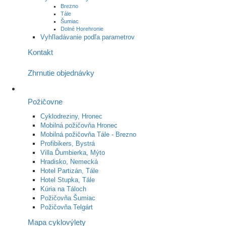
Brezno
Tále
Šumiac
Dolné Horehronie
Vyhľladávanie podľa parametrov
Kontakt
Zhrnutie objednávky
Požičovne
Cyklodreziny, Hronec
Mobilná požičovňa Hronec
Mobilná požičovňa Tále - Brezno
Profibikers, Bystrá
Villa Ďumbierka, Mýto
Hradisko, Nemecká
Hotel Partizán, Tále
Hotel Stupka, Tále
Kúria na Táloch
Požičovňa Šumiac
Požičovňa Telgárt
Mapa cyklovýlety