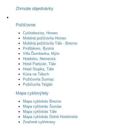
Zhrnutie objednávky
Požičovne
Cyklodreziny, Hronec
Mobilná požičovňa Hronec
Mobilná požičovňa Tále - Brezno
Profibikers, Bystrá
Villa Ďumbierka, Mýto
Hradisko, Nemecká
Hotel Partizán, Tále
Hotel Stupka, Tále
Kúria na Táloch
Požičovňa Šumiac
Požičovňa Telgárt
Mapa cyklovýlety
Mapa cyklotrás Brezno
Mapa cyklotrás Šumiac
Mapa cyklotrás Tále
Mapa cyklotrás Dolné Horehronie
Značené cyklotrasy