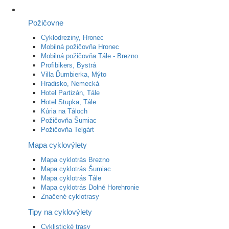
Požičovne
Cyklodreziny, Hronec
Mobilná požičovňa Hronec
Mobilná požičovňa Tále - Brezno
Profibikers, Bystrá
Villa Ďumbierka, Mýto
Hradisko, Nemecká
Hotel Partizán, Tále
Hotel Stupka, Tále
Kúria na Táloch
Požičovňa Šumiac
Požičovňa Telgárt
Mapa cyklovýlety
Mapa cyklotrás Brezno
Mapa cyklotrás Šumiac
Mapa cyklotrás Tále
Mapa cyklotrás Dolné Horehronie
Značené cyklotrasy
Tipy na cyklovýlety
Cyklistické trasy