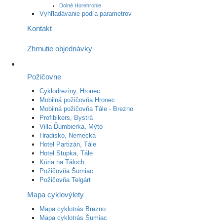
Dolné Horehronie
Vyhľladávanie podľa parametrov
Kontakt
Zhrnutie objednávky
Požičovne
Cyklodreziny, Hronec
Mobilná požičovňa Hronec
Mobilná požičovňa Tále - Brezno
Profibikers, Bystrá
Villa Ďumbierka, Mýto
Hradisko, Nemecká
Hotel Partizán, Tále
Hotel Stupka, Tále
Kúria na Táloch
Požičovňa Šumiac
Požičovňa Telgárt
Mapa cyklovýlety
Mapa cyklotrás Brezno
Mapa cyklotrás Šumiac