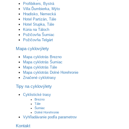
Profibikers, Bystrá
Villa Ďumbierka, Mýto
Hradisko, Nemecká
Hotel Partizán, Tále
Hotel Stupka, Tále
Kúria na Táloch
Požičovňa Šumiac
Požičovňa Telgárt
Mapa cyklovýlety
Mapa cyklotrás Brezno
Mapa cyklotrás Šumiac
Mapa cyklotrás Tále
Mapa cyklotrás Dolné Horehronie
Značené cyklotrasy
Tipy na cyklovýlety
Cyklistické trasy
Brezno
Tále
Šumiac
Dolné Horehronie
Vyhľladávanie podľa parametrov
Kontakt