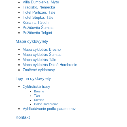
Villa Ďumbierka, Mýto
Hradisko, Nemecká
Hotel Partizán, Tále
Hotel Stupka, Tále
Kúria na Táloch
Požičovňa Šumiac
Požičovňa Telgárt
Mapa cyklovýlety
Mapa cyklotrás Brezno
Mapa cyklotrás Šumiac
Mapa cyklotrás Tále
Mapa cyklotrás Dolné Horehronie
Značené cyklotrasy
Tipy na cyklovýlety
Cyklistické trasy
Brezno
Tále
Šumiac
Dolné Horehronie
Vyhľladávanie podľa parametrov
Kontakt