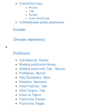
Cyklistické trasy
Brezno
Tále
Šumiac
Dolné Horehronie
Vyhľladávanie podľa parametrov
Kontakt
Zhrnutie objednávky
Požičovne
Cyklodreziny, Hronec
Mobilná požičovňa Hronec
Mobilná požičovňa Tále - Brezno
Profibikers, Bystrá
Villa Ďumbierka, Mýto
Hradisko, Nemecká
Hotel Partizán, Tále
Hotel Stupka, Tále
Kúria na Táloch
Požičovňa Šumiac
Požičovňa Telgárt