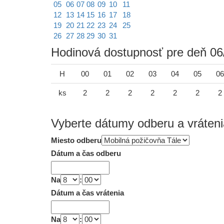
05
06
07
08
09
10
11
12
13
14
15
16
17
18
19
20
21
22
23
24
25
26
27
28
29
30
31
Hodinová dostupnosť pre deň 06
H
00
01
02
03
04
05
06
ks
2
2
2
2
2
2
2
Vyberte dátumy odberu a vráteni
Miesto odberu
Dátum a čas odberu
Na
:
Dátum a čas vrátenia
Na
: