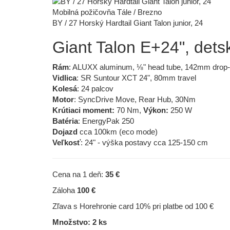
Mobilná požičovňa Tále / Brezno
BY / 27 Horský Hardtail Giant Talon junior, 24
Giant Talon E+24", dets
Rám
: ALUXX aluminum, ⅛" head tube, 142mm drop-o
Vidlica
: SR Suntour XCT 24", 80mm travel
Kolesá
: 24 palcov
Motor
: SyncDrive Move, Rear Hub, 30Nm
Krútiaci moment:
70 Nm,
Výkon:
250 W
Batéria
: EnergyPak 250
Dojazd
cca 100km (eco mode)
Veľkosť
: 24" - výška postavy cca 125-150 cm
Cena na 1 deň:
35 €
Záloha
100 €
Zľava s Horehronie card 10% pri platbe od 100 €
Množstvo: 2 ks