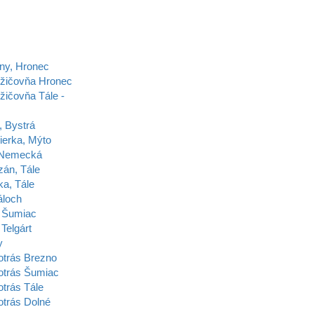
ny, Hronec
ožičovňa Hronec
žičovňa Tále -
, Bystrá
ierka, Mýto
 Nemecká
zán, Tále
ka, Tále
áloch
 Šumiac
Telgárt
y
otrás Brezno
otrás Šumiac
trás Tále
otrás Dolné