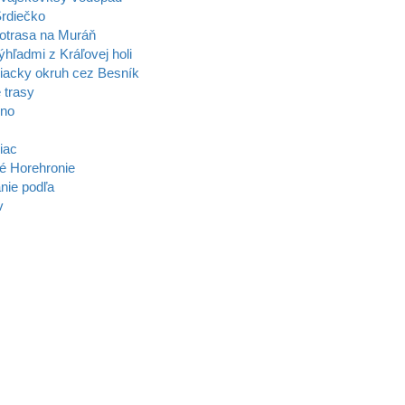
rdiečko
otrasa na Muráň
ýhľadmi z Kráľovej holi
acky okruh cez Besník
 trasy
zno
iac
é Horehronie
nie podľa
v