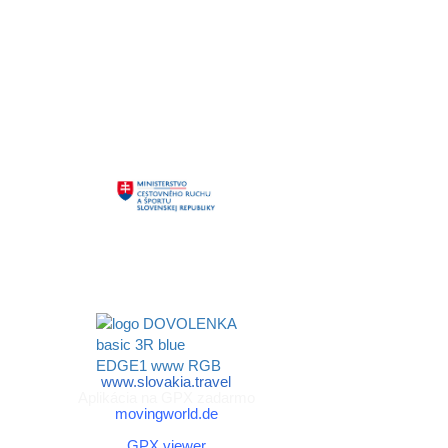
Aktivita realizovaná s finančnou podporou
Ministerstva cestovného ruchu
a športu Slovenskej republiky
www.slovakia.travel
Aplikácia na GPX zadarmo
movingworld.de
Aplikácia na GPX zadarmo (Android)
GPX viewer