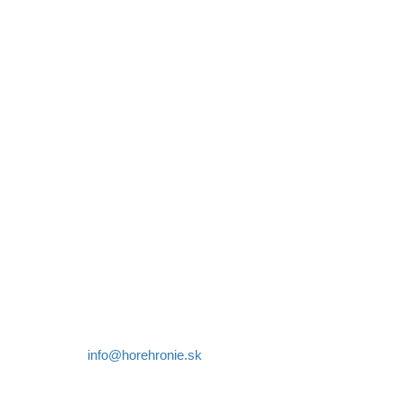
REGIÓN HOREHRONIE
oblastná organizácia cestovného ruchu
Klaster Horehronie
združenie cestovného ruchu
Nám. gen. M.R. Štefánika 3
977 01 Brezno
Telefón:
+421 911 633 119
E-mail:
info@horehronie.sk