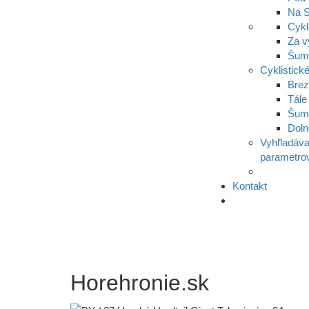
Na S
Cykl
Za v
Šumi
Cyklistické
Bre
Tále
Šum
Doln
Vyhľladáva
parametro
Kontakt
Horehronie.sk