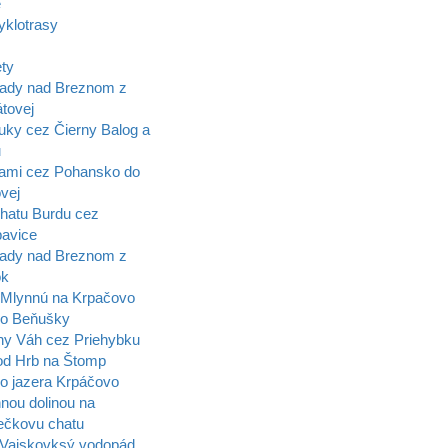
e
yklotrasy
ety
ady nad Breznom z
tovej
uky cez Čierny Balog a
u
ami cez Pohansko do
vej
hatu Burdu cez
pavice
ady nad Breznom z
ok
Mlynnú na Krpačovo
lo Beňušky
ny Váh cez Priehybku
d Hrb na Štomp
o jazera Krpáčovo
nou dolinou na
čkovu chatu
Vajskovksý vodopád