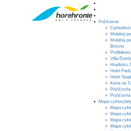
Požičovne
Cyklodrezi
Mobilná p
Mobilná po
Brezno
Profibikers
Villa Ďumb
Hradisko,
Hotel Parti
Hotel Stup
Kúria na T
Požičovňa
Požičovňa 
Mapa cyklovýlet
Mapa cykl
Mapa cykl
Mapa cyklo
Mapa cykl