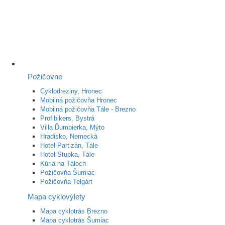
Požičovne
Cyklodreziny, Hronec
Mobilná požičovňa Hronec
Mobilná požičovňa Tále - Brezno
Profibikers, Bystrá
Villa Ďumbierka, Mýto
Hradisko, Nemecká
Hotel Partizán, Tále
Hotel Stupka, Tále
Kúria na Táloch
Požičovňa Šumiac
Požičovňa Telgárt
Mapa cyklovýlety
Mapa cyklotrás Brezno
Mapa cyklotrás Šumiac