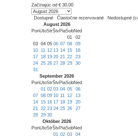
Začínajúc od
€ 30.00
Dostupné
Čiastočne rezervované
Nedostupné (ce
August 2026
Pon
Uto
Str
Štv
Pia
Sob
Ned
01
02
03
04
05
06
07
08
09
10
11
12
13
14
15
16
17
18
19
20
21
22
23
24
25
26
27
28
29
30
31
September 2026
Pon
Uto
Str
Štv
Pia
Sob
Ned
01
02
03
04
05
06
07
08
09
10
11
12
13
14
15
16
17
18
19
20
21
22
23
24
25
26
27
28
29
30
Október 2026
Pon
Uto
Str
Štv
Pia
Sob
Ned
01
02
03
04