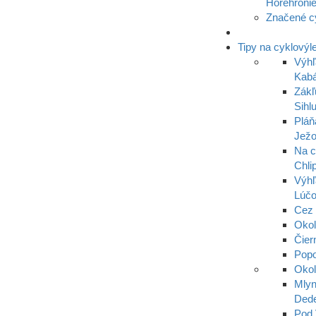
Horehroni
Značené c
Tipy na cyklovýl
Výhľ
Kabá
Zákľ
Sihl
Pláň
Ježo
Na c
Chli
Výhľ
Lúč
Cez 
Oko
Čier
Popo
Okol
Mlyn
Dede
Pod 