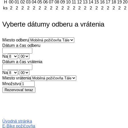
H
00
01
02
03
04
05
06
07
08
09
10
11
12
13
14
15
16
17
18
19
20
ks
2
2
2
2
2
2
2
2
2
2
2
2
2
2
2
2
2
2
2
2
2
Vyberte dátumy odberu a vrátenia
Miesto odberu
Dátum a čas odberu
Na
:
Dátum a čas vrátenia
Na
:
Miesto vrátenia
Množstvo
Úvodná stránka
E-Bike požičovňa