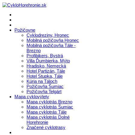
Požičovne
Cyklodreziny, Hronec
Mobilná požičovňa Hronec
Mobilná požičovňa Tále -
Brezno
Profibikers, Bystrá
Villa Ďumbierka, Mýto
Hradisko, Nemecká
Hotel Partizán, Tále
Hotel Stupka, Tále
Kúria na Táloch
Požičovňa Šumiac
Požičovňa Telgárt
Mapa cyklovýlety
Mapa cyklotrás Brezno
Mapa cyklotrás Šumiac
Mapa cyklotrás Tále
Mapa cyklotrás Dolné
Horehronie
Značené cyklotrasy