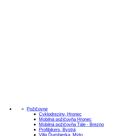
Požičovne
Cyklodreziny, Hronec
Mobilná požičovňa Hronec
Mobilná požičovňa Tále - Brezno
Profibikers, Bystrá
Villa Ďumbierka, Mýto