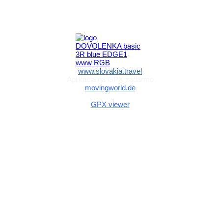
Aktivita realizovaná s finančnou podporou
Ministerstva cestovného ruchu
a športu Slovenskej republiky
www.slovakia.travel
Aplikácia na GPX zadarmo
movingworld.de
Aplikácia na GPX zadarmo (Android)
GPX viewer