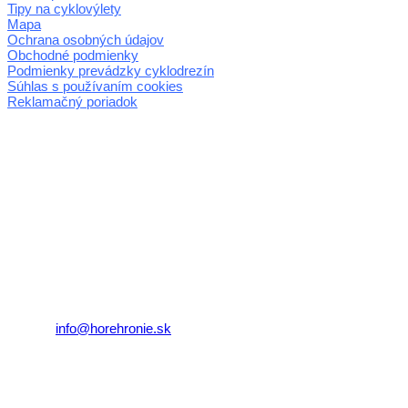
Tipy na cyklovýlety
Mapa
Ochrana osobných údajov
Obchodné podmienky
Podmienky prevádzky cyklodrezín
Súhlas s používaním cookies
Reklamačný poriadok
© 2026 horehronie.sk
REGIÓN HOREHRONIE
oblastná organizácia cestovného ruchu
Klaster Horehronie
združenie cestovného ruchu
Nám. gen. M.R. Štefánika 3
977 01 Brezno
Telefón:
+421 911 633 119
E-mail:
info@horehronie.sk