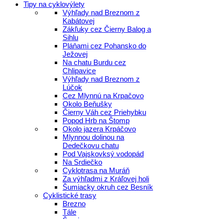
Tipy na cyklovýlety
Výhľady nad Breznom z
Kabátovej
Zákľuky cez Čierny Balog a
Sihlu
Pláňami cez Pohansko do
Ježovej
Na chatu Burdu cez
Chlipavice
Výhľady nad Breznom z
Lúčok
Cez Mlynnú na Krpačovo
Okolo Beňušky
Čierny Váh cez Priehybku
Popod Hrb na Štomp
Okolo jazera Krpáčovo
Mlynnou dolinou na
Dedečkovu chatu
Pod Vajskovksý vodopád
Na Srdiečko
Cyklotrasa na Muráň
Za výhľadmi z Kráľovej holi
Šumiacky okruh cez Besník
Cyklistické trasy
Brezno
Tále