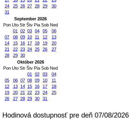
24
25
26
27
28
29
30
31
September 2026
Pon
Uto
Str
Štv
Pia
Sob
Ned
01
02
03
04
05
06
07
08
09
10
11
12
13
14
15
16
17
18
19
20
21
22
23
24
25
26
27
28
29
30
Október 2026
Pon
Uto
Str
Štv
Pia
Sob
Ned
01
02
03
04
05
06
07
08
09
10
11
12
13
14
15
16
17
18
19
20
21
22
23
24
25
26
27
28
29
30
31
Hodinová dostupnosť pre deň 07/08/2026