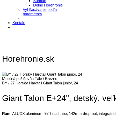
Šumiac
Dolné Horehronie
Vyhľladávanie podľa
parametrov
Kontakt
Horehronie.sk
Mobilná požičovňa Tále / Brezno
BY / 27 Horský Hardtail Giant Talon junior, 24
Giant Talon E+24", detský, veľ
Rám
: ALUXX aluminum, ⅛" head tube, 142mm drop-out, integrate