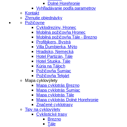
Dolné Horehronie
Vyhľladávanie podľa parametrov
Kontakt
Zhrnutie objednávky
Požičovne
Cyklodreziny, Hronec
Mobilná požičovňa Hronec
Mobilná požičovňa Tále - Brezno
Profibikers, Bystrá
Villa Ďumbierka, Mýto
Hradisko, Nemecká
Hotel Partizán, Tále
Hotel Stupka, Tále
Kúria na Táloch
Požičovňa Šumiac
Požičovňa Telgárt
Mapa cyklovýlety
Mapa cyklotrás Brezno
Mapa cyklotrás Šumiac
Mapa cyklotrás Tále
Mapa cyklotrás Dolné Horehronie
Značené cyklotrasy
Tipy na cyklovýlety
Cyklistické trasy
Brezno
Tále