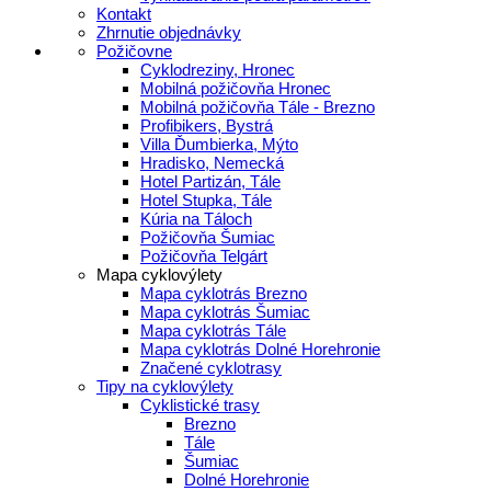
Kontakt
Zhrnutie objednávky
Požičovne
Cyklodreziny, Hronec
Mobilná požičovňa Hronec
Mobilná požičovňa Tále - Brezno
Profibikers, Bystrá
Villa Ďumbierka, Mýto
Hradisko, Nemecká
Hotel Partizán, Tále
Hotel Stupka, Tále
Kúria na Táloch
Požičovňa Šumiac
Požičovňa Telgárt
Mapa cyklovýlety
Mapa cyklotrás Brezno
Mapa cyklotrás Šumiac
Mapa cyklotrás Tále
Mapa cyklotrás Dolné Horehronie
Značené cyklotrasy
Tipy na cyklovýlety
Cyklistické trasy
Brezno
Tále
Šumiac
Dolné Horehronie