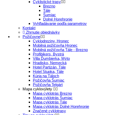
Cyklistické trasy
Brezno
Tále
Šumiac
Dolné Horehronie
Vyhľladávanie podľa parametrov
Kontakt
Zhrnutie objednávky
Požičovne
Cyklodreziny, Hronec
Mobilná požičovňa Hronec
Mobilná požičovňa Tále - Brezno
Profibikers, Bystrá
Villa Ďumbierka, Mýto
Hradisko, Nemecká
Hotel Partizán, Tále
Hotel Stupka, Tále
Kúria na Táloch
Požičovňa Šumiac
Požičovňa Telgárt
Mapa cyklovýlety
Mapa cyklotrás Brezno
Mapa cyklotrás Šumiac
Mapa cyklotrás Tále
Mapa cyklotrás Dolné Horehronie
Značené cyklotrasy