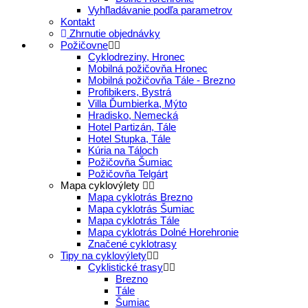
Vyhľladávanie podľa parametrov
Kontakt
Zhrnutie objednávky
Požičovne
Cyklodreziny, Hronec
Mobilná požičovňa Hronec
Mobilná požičovňa Tále - Brezno
Profibikers, Bystrá
Villa Ďumbierka, Mýto
Hradisko, Nemecká
Hotel Partizán, Tále
Hotel Stupka, Tále
Kúria na Táloch
Požičovňa Šumiac
Požičovňa Telgárt
Mapa cyklovýlety
Mapa cyklotrás Brezno
Mapa cyklotrás Šumiac
Mapa cyklotrás Tále
Mapa cyklotrás Dolné Horehronie
Značené cyklotrasy
Tipy na cyklovýlety
Cyklistické trasy
Brezno
Tále
Šumiac