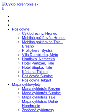
Požičovne
Cyklodreziny, Hronec
Mobilná požičovňa Hronec
Mobilná požičovňa Tále -
Brezno
Profibikers, Bystrá
Villa Ďumbierka, Mýto
Hradisko, Nemecká
Hotel Partizán, Tále
Hotel Stupka, Tále
Kúria na Táloch
Požičovňa Šumiac
Požičovňa Telgárt
Mapa cyklovýlety
Mapa cyklotrás Brezno
Mapa cyklotrás Šumiac
Mapa cyklotrás Tále
Mapa cyklotrás Dolné
Horehronie
Značené cyklotrasy