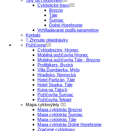
Tipy na cyklovýlety
Cyklistické trasy
Brezno
Tále
Šumiac
Dolné Horehronie
Vyhľladávanie podľa parametrov
Kontakt
Zhrnutie objednávky
Požičovne
Cyklodreziny, Hronec
Mobilná požičovňa Hronec
Mobilná požičovňa Tále - Brezno
Profibikers, Bystrá
Villa Ďumbierka, Mýto
Hradisko, Nemecká
Hotel Partizán, Tále
Hotel Stupka, Tále
Kúria na Táloch
Požičovňa Šumiac
Požičovňa Telgárt
Mapa cyklovýlety
Mapa cyklotrás Brezno
Mapa cyklotrás Šumiac
Mapa cyklotrás Tále
Mapa cyklotrás Dolné Horehronie
Značené cyklotrasy