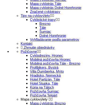
Mapa cyklotrás Tále
Mapa cyklotrás Dolné Horehronie
Značené cyklotrasy
Tipy na cyklovýlety
Cyklistické trasy
Brezno
Tále
Šumiac
Dolné Horehronie
Vyhľladávanie podľa parametrov
Kontakt
Zhrnutie objednávky
Požičovne
Cyklodreziny, Hronec
Mobilná požičovňa Hronec
Mobilná požičovňa Tále - Brezno
Profibikers, Bystrá
Villa Ďumbierka, Mýto
Hradisko, Nemecká
Hotel Partizán, Tále
Hotel Stupka, Tále
Kúria na Táloch
Požičovňa Šumiac
Požičovňa Telgárt
Mapa cyklovýlety
Mapa cyklotrás Brezno