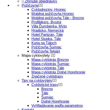
Zhrnutie objednávky
Požičovne
Cyklodreziny, Hronec
Mobilná požičovňa Hronec
Mobilná požičovňa Tále - Brezno
Profibikers, Bystrá
Villa Ďumbierka, Mýto
Hradisko, Nemecká
Hotel Partizán, Tále
Hotel Stupka, Tále
Kúria na Táloch
Požičovňa Šumiac
Požičovňa Telgárt
Mapa cyklovýlety
Mapa cyklotrás Brezno
Mapa cyklotrás Šumiac
Mapa cyklotrás Tále
Mapa cyklotrás Dolné Horehronie
Značené cyklotrasy
Tipy na cyklovýlety
Cyklistické trasy
Brezno
Tále
Šumiac
Dolné Horehronie
Vyhľladávanie podľa parametrov
Kontakt