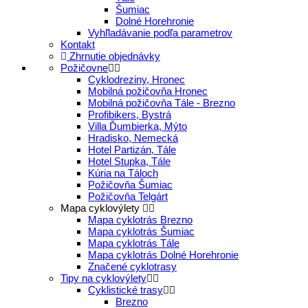
Šumiac
Dolné Horehronie
Vyhľladávanie podľa parametrov
Kontakt
Zhrnutie objednávky
Požičovne
Cyklodreziny, Hronec
Mobilná požičovňa Hronec
Mobilná požičovňa Tále - Brezno
Profibikers, Bystrá
Villa Ďumbierka, Mýto
Hradisko, Nemecká
Hotel Partizán, Tále
Hotel Stupka, Tále
Kúria na Táloch
Požičovňa Šumiac
Požičovňa Telgárt
Mapa cyklovýlety
Mapa cyklotrás Brezno
Mapa cyklotrás Šumiac
Mapa cyklotrás Tále
Mapa cyklotrás Dolné Horehronie
Značené cyklotrasy
Tipy na cyklovýlety
Cyklistické trasy
Brezno