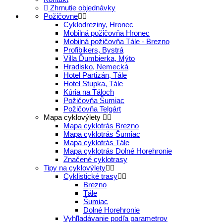
Zhrnutie objednávky
Požičovne
Cyklodreziny, Hronec
Mobilná požičovňa Hronec
Mobilná požičovňa Tále - Brezno
Profibikers, Bystrá
Villa Ďumbierka, Mýto
Hradisko, Nemecká
Hotel Partizán, Tále
Hotel Stupka, Tále
Kúria na Táloch
Požičovňa Šumiac
Požičovňa Telgárt
Mapa cyklovýlety
Mapa cyklotrás Brezno
Mapa cyklotrás Šumiac
Mapa cyklotrás Tále
Mapa cyklotrás Dolné Horehronie
Značené cyklotrasy
Tipy na cyklovýlety
Cyklistické trasy
Brezno
Tále
Šumiac
Dolné Horehronie
Vyhľladávanie podľa parametrov