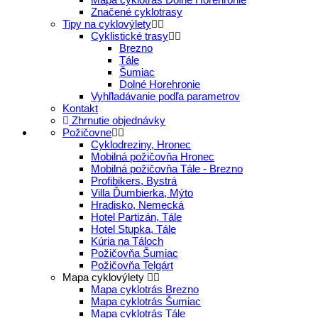
Značené cyklotrasy
Tipy na cyklovýlety
Cyklistické trasy
Brezno
Tále
Šumiac
Dolné Horehronie
Vyhľladávanie podľa parametrov
Kontakt
Zhrnutie objednávky
Požičovne
Cyklodreziny, Hronec
Mobilná požičovňa Hronec
Mobilná požičovňa Tále - Brezno
Profibikers, Bystrá
Villa Ďumbierka, Mýto
Hradisko, Nemecká
Hotel Partizán, Tále
Hotel Stupka, Tále
Kúria na Táloch
Požičovňa Šumiac
Požičovňa Telgárt
Mapa cyklovýlety
Mapa cyklotrás Brezno
Mapa cyklotrás Šumiac
Mapa cyklotrás Tále