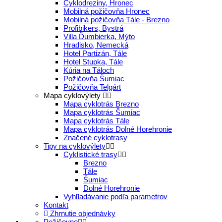
Cyklodreziny, Hronec
Mobilná požičovňa Hronec
Mobilná požičovňa Tále - Brezno
Profibikers, Bystrá
Villa Ďumbierka, Mýto
Hradisko, Nemecká
Hotel Partizán, Tále
Hotel Stupka, Tále
Kúria na Táloch
Požičovňa Šumiac
Požičovňa Telgárt
Mapa cyklovýlety
Mapa cyklotrás Brezno
Mapa cyklotrás Šumiac
Mapa cyklotrás Tále
Mapa cyklotrás Dolné Horehronie
Značené cyklotrasy
Tipy na cyklovýlety
Cyklistické trasy
Brezno
Tále
Šumiac
Dolné Horehronie
Vyhľladávanie podľa parametrov
Kontakt
Zhrnutie objednávky
Požičovne