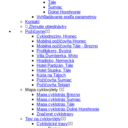
Tále
Šumiac
Dolné Horehronie
Vyhľladávanie podľa parametrov
Kontakt
Zhrnutie objednávky
Požičovne
Cyklodreziny, Hronec
Mobilná požičovňa Hronec
Mobilná požičovňa Tále - Brezno
Profibikers, Bystrá
Villa Ďumbierka, Mýto
Hradisko, Nemecká
Hotel Partizán, Tále
Hotel Stupka, Tále
Kúria na Táloch
Požičovňa Šumiac
Požičovňa Telgárt
Mapa cyklovýlety
Mapa cyklotrás Brezno
Mapa cyklotrás Šumiac
Mapa cyklotrás Tále
Mapa cyklotrás Dolné Horehronie
Značené cyklotrasy
Tipy na cyklovýlety
Cyklistické trasy