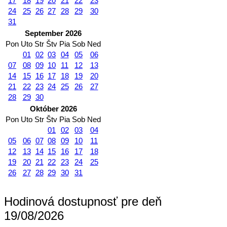
17
18
19
20
21
22
23
24
25
26
27
28
29
30
31
September 2026
Pon
Uto
Str
Štv
Pia
Sob
Ned
01
02
03
04
05
06
07
08
09
10
11
12
13
14
15
16
17
18
19
20
21
22
23
24
25
26
27
28
29
30
Október 2026
Pon
Uto
Str
Štv
Pia
Sob
Ned
01
02
03
04
05
06
07
08
09
10
11
12
13
14
15
16
17
18
19
20
21
22
23
24
25
26
27
28
29
30
31
Hodinová dostupnosť pre deň
19/08/2026