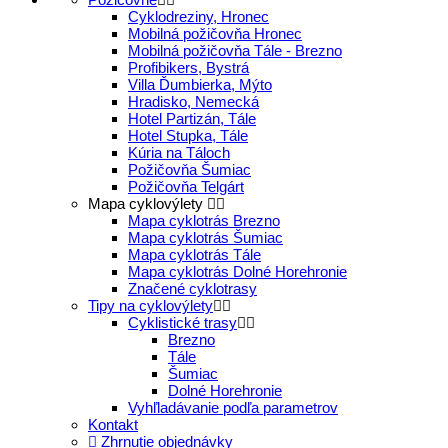
Cyklodreziny, Hronec
Mobilná požičovňa Hronec
Mobilná požičovňa Tále - Brezno
Profibikers, Bystrá
Villa Ďumbierka, Mýto
Hradisko, Nemecká
Hotel Partizán, Tále
Hotel Stupka, Tále
Kúria na Táloch
Požičovňa Šumiac
Požičovňa Telgárt
Mapa cyklovýlety
Mapa cyklotrás Brezno
Mapa cyklotrás Šumiac
Mapa cyklotrás Tále
Mapa cyklotrás Dolné Horehronie
Značené cyklotrasy
Tipy na cyklovýlety
Cyklistické trasy
Brezno
Tále
Šumiac
Dolné Horehronie
Vyhľladávanie podľa parametrov
Kontakt
Zhrnutie objednávky