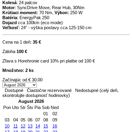
Kolesá
: 24 palcov
Motor
: SyncDrive Move, Rear Hub, 30Nm
Krútiaci moment:
70 Nm,
Výkon:
250 W
Batéria
: EnergyPak 250
Dojazd
cca 100km (eco mode)
Veľkosť
: 24" - výška postavy cca 125-150 cm
Cena na 1 deň:
35 €
Záloha
100 €
Zľava s Horehronie card 10% pri platbe od 100 €
Množstvo: 2 ks
Začínajúc od
€ 30.00
Dostupné
Čiastočne rezervované
Nedostupné (celý deň,
skontrolujte dostupnosť hodinovky)
August 2026
Pon
Uto
Str
Štv
Pia
Sob
Ned
01
02
03
04
05
06
07
08
09
10
11
12
13
14
15
16