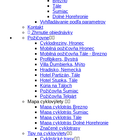
Brezno
Tále
Šumiac
Dolné Horehronie
Vyhľladávanie podľa parametrov
Kontakt
Zhrnutie objednávky
Požičovne
Cyklodreziny, Hronec
Mobilná požičovňa Hronec
Mobilná požičovňa Tále - Brezno
Profibikers, Bystrá
Villa Ďumbierka, Mýto
Hradisko, Nemecká
Hotel Partizán, Tále
Hotel Stupka, Tále
Kúria na Táloch
Požičovňa Šumiac
Požičovňa Telgárt
Mapa cyklovýlety
Mapa cyklotrás Brezno
Mapa cyklotrás Šumiac
Mapa cyklotrás Tále
Mapa cyklotrás Dolné Horehronie
Značené cyklotrasy
Tipy na cyklovýlety
Cyklistické trasy