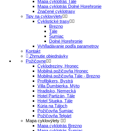
Mapa cyklotrás Tále
Mapa cyklotrás Dolné Horehronie
Značené cyklotrasy
Tipy na cyklovýlety
Cyklistické trasy
Brezno
Tále
Šumiac
Dolné Horehronie
Vyhľladávanie podľa parametrov
Kontakt
Zhrnutie objednávky
Požičovne
Cyklodreziny, Hronec
Mobilná požičovňa Hronec
Mobilná požičovňa Tále - Brezno
Profibikers, Bystrá
Villa Ďumbierka, Mýto
Hradisko, Nemecká
Hotel Partizán, Tále
Hotel Stupka, Tále
Kúria na Táloch
Požičovňa Šumiac
Požičovňa Telgárt
Mapa cyklovýlety
Mapa cyklotrás Brezno
Mapa cyklotrás Šumiac