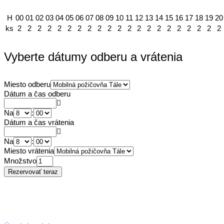
H
00
01
02
03
04
05
06
07
08
09
10
11
12
13
14
15
16
17
18
19
20
ks
2
2
2
2
2
2
2
2
2
2
2
2
2
2
2
2
2
2
2
2
2
Vyberte dátumy odberu a vrátenia
Miesto odberu
Dátum a čas odberu
Na
:
Dátum a čas vrátenia
Na
:
Miesto vrátenia
Množstvo