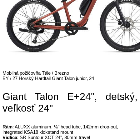
Mobilná požičovňa Tále / Brezno
BY / 27 Horský Hardtail Giant Talon junior, 24
Giant Talon E+24", detský,
veľkosť 24"
Rám
: ALUXX aluminum, ⅛" head tube, 142mm drop-out,
integrated KSA18 kickstand mount
Vidlica
: SR Suntour XCT 24", 80mm travel