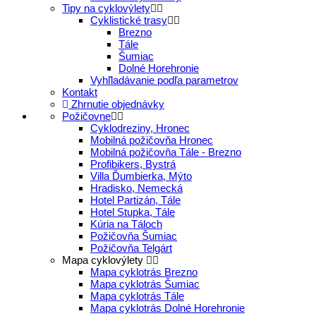
Tipy na cyklovýlety
Cyklistické trasy
Brezno
Tále
Šumiac
Dolné Horehronie
Vyhľladávanie podľa parametrov
Kontakt
Zhrnutie objednávky
Požičovne
Cyklodreziny, Hronec
Mobilná požičovňa Hronec
Mobilná požičovňa Tále - Brezno
Profibikers, Bystrá
Villa Ďumbierka, Mýto
Hradisko, Nemecká
Hotel Partizán, Tále
Hotel Stupka, Tále
Kúria na Táloch
Požičovňa Šumiac
Požičovňa Telgárt
Mapa cyklovýlety
Mapa cyklotrás Brezno
Mapa cyklotrás Šumiac
Mapa cyklotrás Tále
Mapa cyklotrás Dolné Horehronie