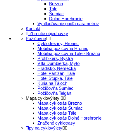
Brezno
Tále
Šumiac
Dolné Horehronie
Vyhľladávanie podľa parametrov
Kontakt
Zhrnutie objednávky
Požičovne
Cyklodreziny, Hronec
Mobilná požičovňa Hronec
Mobilná požičovňa Tále - Brezno
Profibikers, Bystrá
Villa Ďumbierka, Mýto
Hradisko, Nemecká
Hotel Partizán, Tále
Hotel Stupka, Tále
Kúria na Táloch
Požičovňa Šumiac
Požičovňa Telgárt
Mapa cyklovýlety
Mapa cyklotrás Brezno
Mapa cyklotrás Šumiac
Mapa cyklotrás Tále
Mapa cyklotrás Dolné Horehronie
Značené cyklotrasy
Tipy na cyklovýlety