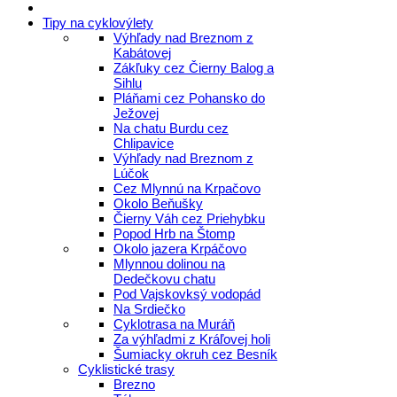
Tipy na cyklovýlety
Výhľady nad Breznom z
Kabátovej
Zákľuky cez Čierny Balog a
Sihlu
Pláňami cez Pohansko do
Ježovej
Na chatu Burdu cez
Chlipavice
Výhľady nad Breznom z
Lúčok
Cez Mlynnú na Krpačovo
Okolo Beňušky
Čierny Váh cez Priehybku
Popod Hrb na Štomp
Okolo jazera Krpáčovo
Mlynnou dolinou na
Dedečkovu chatu
Pod Vajskovksý vodopád
Na Srdiečko
Cyklotrasa na Muráň
Za výhľadmi z Kráľovej holi
Šumiacky okruh cez Besník
Cyklistické trasy
Brezno