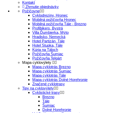
Kontakt
Zhrnutie objednávky
Požičovne
Cyklodreziny, Hronec
Mobilná požičovňa Hronec
Mobilná požičovňa Tále - Brezno
Profibikers, Bystrá
Villa Ďumbierka, Mýto
Hradisko, Nemecká
Hotel Partizán, Tále
Hotel Stupka, Tále
Kúria na Táloch
Požičovňa Šumiac
Požičovňa Telgárt
Mapa cyklovýlety
Mapa cyklotrás Brezno
Mapa cyklotrás Šumiac
Mapa cyklotrás Tále
Mapa cyklotrás Dolné Horehronie
Značené cyklotrasy
Tipy na cyklovýlety
Cyklistické trasy
Brezno
Tále
Šumiac
Dolné Horehronie