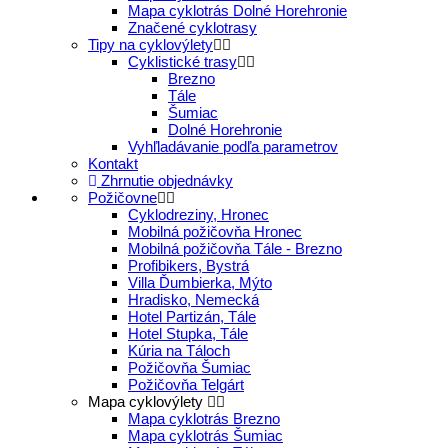
Mapa cyklotrás Dolné Horehronie
Značené cyklotrasy
Tipy na cyklovýlety
Cyklistické trasy
Brezno
Tále
Šumiac
Dolné Horehronie
Vyhľladávanie podľa parametrov
Kontakt
Zhrnutie objednávky
Požičovne
Cyklodreziny, Hronec
Mobilná požičovňa Hronec
Mobilná požičovňa Tále - Brezno
Profibikers, Bystrá
Villa Ďumbierka, Mýto
Hradisko, Nemecká
Hotel Partizán, Tále
Hotel Stupka, Tále
Kúria na Táloch
Požičovňa Šumiac
Požičovňa Telgárt
Mapa cyklovýlety
Mapa cyklotrás Brezno
Mapa cyklotrás Šumiac