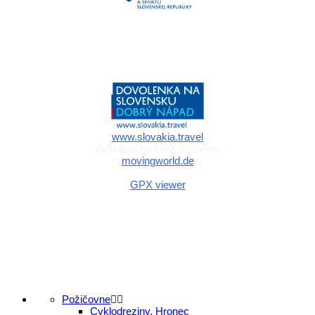
Aktivita realizovaná s finančnou podporou
Ministerstva cestovného ruchu
a športu Slovenskej republiky
www.slovakia.travel
Aplikácia na GPX zadarmo
movingworld.de
Aplikácia na GPX zadarmo (Android)
GPX viewer
Požičovne
Cyklodreziny, Hronec