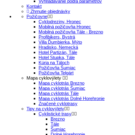
Vyhľladávanie podľa parametrov
Kontakt
Zhrnutie objednávky
Požičovne
Cyklodreziny, Hronec
Mobilná požičovňa Hronec
Mobilná požičovňa Tále - Brezno
Profibikers, Bystrá
Villa Ďumbierka, Mýto
Hradisko, Nemecká
Hotel Partizán, Tále
Hotel Stupka, Tále
Kúria na Táloch
Požičovňa Šumiac
Požičovňa Telgárt
Mapa cyklovýlety
Mapa cyklotrás Brezno
Mapa cyklotrás Šumiac
Mapa cyklotrás Tále
Mapa cyklotrás Dolné Horehronie
Značené cyklotrasy
Tipy na cyklovýlety
Cyklistické trasy
Brezno
Tále
Šumiac
Dolné Horehronie