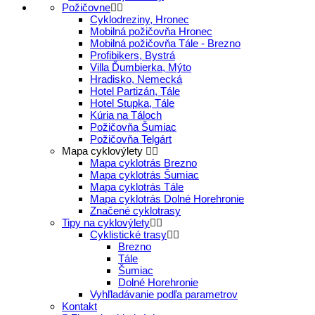
Požičovne
Cyklodreziny, Hronec
Mobilná požičovňa Hronec
Mobilná požičovňa Tále - Brezno
Profibikers, Bystrá
Villa Ďumbierka, Mýto
Hradisko, Nemecká
Hotel Partizán, Tále
Hotel Stupka, Tále
Kúria na Táloch
Požičovňa Šumiac
Požičovňa Telgárt
Mapa cyklovýlety
Mapa cyklotrás Brezno
Mapa cyklotrás Šumiac
Mapa cyklotrás Tále
Mapa cyklotrás Dolné Horehronie
Značené cyklotrasy
Tipy na cyklovýlety
Cyklistické trasy
Brezno
Tále
Šumiac
Dolné Horehronie
Vyhľladávanie podľa parametrov
Kontakt