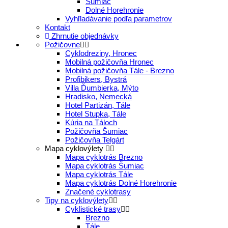
Šumiac
Dolné Horehronie
Vyhľladávanie podľa parametrov
Kontakt
Zhrnutie objednávky
Požičovne
Cyklodreziny, Hronec
Mobilná požičovňa Hronec
Mobilná požičovňa Tále - Brezno
Profibikers, Bystrá
Villa Ďumbierka, Mýto
Hradisko, Nemecká
Hotel Partizán, Tále
Hotel Stupka, Tále
Kúria na Táloch
Požičovňa Šumiac
Požičovňa Telgárt
Mapa cyklovýlety
Mapa cyklotrás Brezno
Mapa cyklotrás Šumiac
Mapa cyklotrás Tále
Mapa cyklotrás Dolné Horehronie
Značené cyklotrasy
Tipy na cyklovýlety
Cyklistické trasy
Brezno
Tále