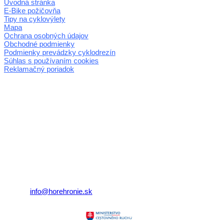
Úvodná stránka
E-Bike požičovňa
Tipy na cyklovýlety
Mapa
Ochrana osobných údajov
Obchodné podmienky
Podmienky prevádzky cyklodrezín
Súhlas s používaním cookies
Reklamačný poriadok
© 2026 horehronie.sk
REGIÓN HOREHRONIE
oblastná organizácia cestovného ruchu
Klaster Horehronie
združenie cestovného ruchu
Nám. gen. M.R. Štefánika 3
977 01 Brezno
Telefón:
+421 911 633 119
E-mail:
info@horehronie.sk