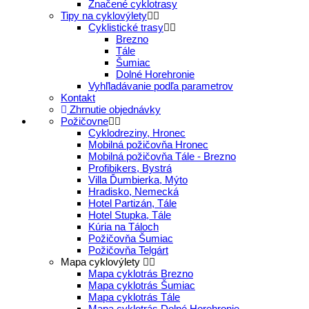
Značené cyklotrasy
Tipy na cyklovýlety
Cyklistické trasy
Brezno
Tále
Šumiac
Dolné Horehronie
Vyhľladávanie podľa parametrov
Kontakt
Zhrnutie objednávky
Požičovne
Cyklodreziny, Hronec
Mobilná požičovňa Hronec
Mobilná požičovňa Tále - Brezno
Profibikers, Bystrá
Villa Ďumbierka, Mýto
Hradisko, Nemecká
Hotel Partizán, Tále
Hotel Stupka, Tále
Kúria na Táloch
Požičovňa Šumiac
Požičovňa Telgárt
Mapa cyklovýlety
Mapa cyklotrás Brezno
Mapa cyklotrás Šumiac
Mapa cyklotrás Tále
Mapa cyklotrás Dolné Horehronie