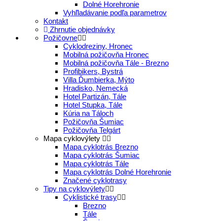
Dolné Horehronie
Vyhľladávanie podľa parametrov
Kontakt
Zhrnutie objednávky
Požičovne
Cyklodreziny, Hronec
Mobilná požičovňa Hronec
Mobilná požičovňa Tále - Brezno
Profibikers, Bystrá
Villa Ďumbierka, Mýto
Hradisko, Nemecká
Hotel Partizán, Tále
Hotel Stupka, Tále
Kúria na Táloch
Požičovňa Šumiac
Požičovňa Telgárt
Mapa cyklovýlety
Mapa cyklotrás Brezno
Mapa cyklotrás Šumiac
Mapa cyklotrás Tále
Mapa cyklotrás Dolné Horehronie
Značené cyklotrasy
Tipy na cyklovýlety
Cyklistické trasy
Brezno
Tále