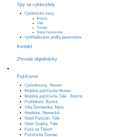
Tipy na cyklovýlety
Cyklistické trasy
Brezno
Tále
Šumiac
Dolné Horehronie
Vyhľladávanie podľa parametrov
Kontakt
Zhrnutie objednávky
Požičovne
Cyklodreziny, Hronec
Mobilná požičovňa Hronec
Mobilná požičovňa Tále - Brezno
Profibikers, Bystrá
Villa Ďumbierka, Mýto
Hradisko, Nemecká
Hotel Partizán, Tále
Hotel Stupka, Tále
Kúria na Táloch
Požičovňa Šumiac