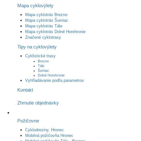
Mapa cyklovýlety
Mapa cyklotrás Brezno
Mapa cyklotrás Šumiac
Mapa cyklotrás Tále
Mapa cyklotrás Dolné Horehronie
Značené cyklotrasy
Tipy na cyklovýlety
Cyklistické trasy
Brezno
Tále
Šumiac
Dolné Horehronie
Vyhľladávanie podľa parametrov
Kontakt
Zhrnutie objednávky
Požičovne
Cyklodreziny, Hronec
Mobilná požičovňa Hronec