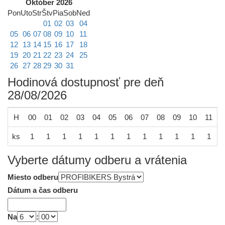
Október 2026
Pon
Uto
Str
Štv
Pia
Sob
Ned
01
02
03
04
05
06
07
08
09
10
11
12
13
14
15
16
17
18
19
20
21
22
23
24
25
26
27
28
29
30
31
Hodinová dostupnosť pre deň
28/08/2026
H
00
01
02
03
04
05
06
07
08
09
10
11
1
ks
1
1
1
1
1
1
1
1
1
1
1
1
Vyberte dátumy odberu a vrátenia
Miesto odberu
Dátum a čas odberu
Na
: