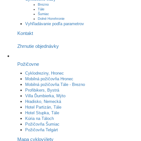
Brezno
Tále
Šumiac
Dolné Horehronie
Vyhľladávanie podľa parametrov
Kontakt
Zhrnutie objednávky
Požičovne
Cyklodreziny, Hronec
Mobilná požičovňa Hronec
Mobilná požičovňa Tále - Brezno
Profibikers, Bystrá
Villa Ďumbierka, Mýto
Hradisko, Nemecká
Hotel Partizán, Tále
Hotel Stupka, Tále
Kúria na Táloch
Požičovňa Šumiac
Požičovňa Telgárt
Mapa cyklovýlety