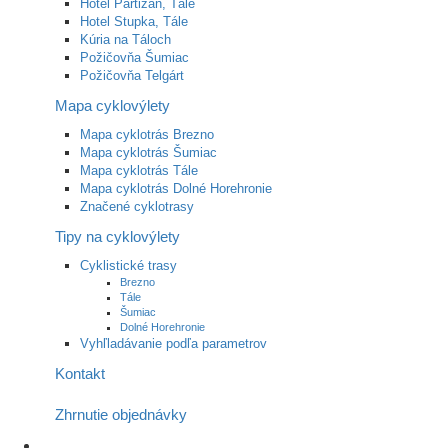
Hotel Partizán, Tále
Hotel Stupka, Tále
Kúria na Táloch
Požičovňa Šumiac
Požičovňa Telgárt
Mapa cyklovýlety
Mapa cyklotrás Brezno
Mapa cyklotrás Šumiac
Mapa cyklotrás Tále
Mapa cyklotrás Dolné Horehronie
Značené cyklotrasy
Tipy na cyklovýlety
Cyklistické trasy
Brezno
Tále
Šumiac
Dolné Horehronie
Vyhľladávanie podľa parametrov
Kontakt
Zhrnutie objednávky