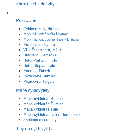
Zhrnutie objednávky
Požičovne
Cyklodreziny, Hronec
Mobilná požičovňa Hronec
Mobilná požičovňa Tále - Brezno
Profibikers, Bystrá
Villa Ďumbierka, Mýto
Hradisko, Nemecká
Hotel Partizán, Tále
Hotel Stupka, Tále
Kúria na Táloch
Požičovňa Šumiac
Požičovňa Telgárt
Mapa cyklovýlety
Mapa cyklotrás Brezno
Mapa cyklotrás Šumiac
Mapa cyklotrás Tále
Mapa cyklotrás Dolné Horehronie
Značené cyklotrasy
Tipy na cyklovýlety