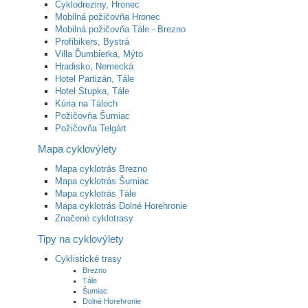
Cyklodreziny, Hronec
Mobilná požičovňa Hronec
Mobilná požičovňa Tále - Brezno
Profibikers, Bystrá
Villa Ďumbierka, Mýto
Hradisko, Nemecká
Hotel Partizán, Tále
Hotel Stupka, Tále
Kúria na Táloch
Požičovňa Šumiac
Požičovňa Telgárt
Mapa cyklovýlety
Mapa cyklotrás Brezno
Mapa cyklotrás Šumiac
Mapa cyklotrás Tále
Mapa cyklotrás Dolné Horehronie
Značené cyklotrasy
Tipy na cyklovýlety
Cyklistické trasy
Brezno
Tále
Šumiac
Dolné Horehronie