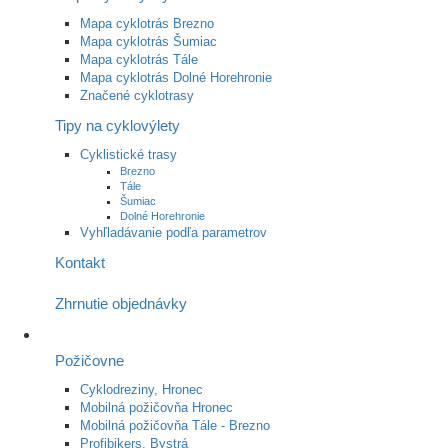
Mapa cyklotrás Brezno
Mapa cyklotrás Šumiac
Mapa cyklotrás Tále
Mapa cyklotrás Dolné Horehronie
Značené cyklotrasy
Tipy na cyklovýlety
Cyklistické trasy
Brezno
Tále
Šumiac
Dolné Horehronie
Vyhľladávanie podľa parametrov
Kontakt
Zhrnutie objednávky
Požičovne
Cyklodreziny, Hronec
Mobilná požičovňa Hronec
Mobilná požičovňa Tále - Brezno
Profibikers, Bystrá