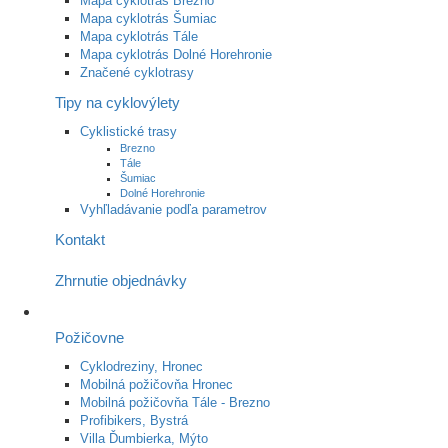
Mapa cyklotrás Brezno
Mapa cyklotrás Šumiac
Mapa cyklotrás Tále
Mapa cyklotrás Dolné Horehronie
Značené cyklotrasy
Tipy na cyklovýlety
Cyklistické trasy
Brezno
Tále
Šumiac
Dolné Horehronie
Vyhľladávanie podľa parametrov
Kontakt
Zhrnutie objednávky
Požičovne
Cyklodreziny, Hronec
Mobilná požičovňa Hronec
Mobilná požičovňa Tále - Brezno
Profibikers, Bystrá
Villa Ďumbierka, Mýto