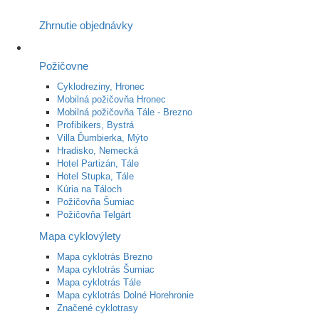
Zhrnutie objednávky
Požičovne
Cyklodreziny, Hronec
Mobilná požičovňa Hronec
Mobilná požičovňa Tále - Brezno
Profibikers, Bystrá
Villa Ďumbierka, Mýto
Hradisko, Nemecká
Hotel Partizán, Tále
Hotel Stupka, Tále
Kúria na Táloch
Požičovňa Šumiac
Požičovňa Telgárt
Mapa cyklovýlety
Mapa cyklotrás Brezno
Mapa cyklotrás Šumiac
Mapa cyklotrás Tále
Mapa cyklotrás Dolné Horehronie
Značené cyklotrasy