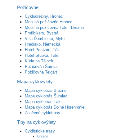
Požičovne
Cyklodreziny, Hronec
Mobilná požičovňa Hronec
Mobilná požičovňa Tále - Brezno
Profibikers, Bystrá
Villa Ďumbierka, Mýto
Hradisko, Nemecká
Hotel Partizán, Tále
Hotel Stupka, Tále
Kúria na Táloch
Požičovňa Šumiac
Požičovňa Telgárt
Mapa cyklovýlety
Mapa cyklotrás Brezno
Mapa cyklotrás Šumiac
Mapa cyklotrás Tále
Mapa cyklotrás Dolné Horehronie
Značené cyklotrasy
Tipy na cyklovýlety
Cyklistické trasy
Brezno