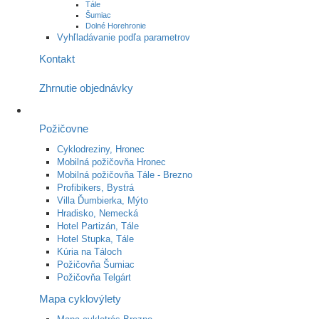
Tále
Šumiac
Dolné Horehronie
Vyhľladávanie podľa parametrov
Kontakt
Zhrnutie objednávky
Požičovne
Cyklodreziny, Hronec
Mobilná požičovňa Hronec
Mobilná požičovňa Tále - Brezno
Profibikers, Bystrá
Villa Ďumbierka, Mýto
Hradisko, Nemecká
Hotel Partizán, Tále
Hotel Stupka, Tále
Kúria na Táloch
Požičovňa Šumiac
Požičovňa Telgárt
Mapa cyklovýlety