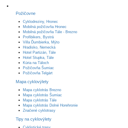
Požičovne
Cyklodreziny, Hronec
Mobilná požičovňa Hronec
Mobilná požičovňa Tále - Brezno
Profibikers, Bystrá
Villa Ďumbierka, Mýto
Hradisko, Nemecká
Hotel Partizán, Tále
Hotel Stupka, Tále
Kúria na Táloch
Požičovňa Šumiac
Požičovňa Telgárt
Mapa cyklovýlety
Mapa cyklotrás Brezno
Mapa cyklotrás Šumiac
Mapa cyklotrás Tále
Mapa cyklotrás Dolné Horehronie
Značené cyklotrasy
Tipy na cyklovýlety
Cyklistické trasy