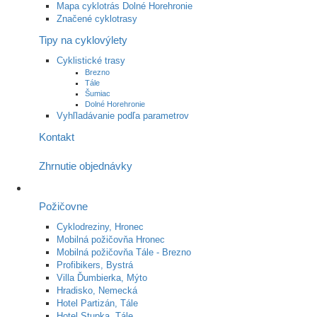
Mapa cyklotrás Dolné Horehronie
Značené cyklotrasy
Tipy na cyklovýlety
Cyklistické trasy
Brezno
Tále
Šumiac
Dolné Horehronie
Vyhľladávanie podľa parametrov
Kontakt
Zhrnutie objednávky
Požičovne
Cyklodreziny, Hronec
Mobilná požičovňa Hronec
Mobilná požičovňa Tále - Brezno
Profibikers, Bystrá
Villa Ďumbierka, Mýto
Hradisko, Nemecká
Hotel Partizán, Tále
Hotel Stupka, Tále