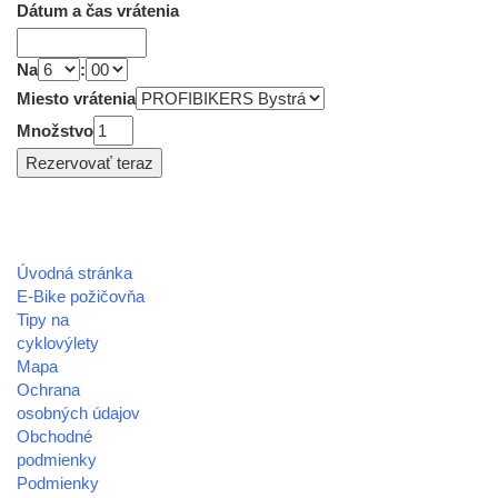
Dátum a čas vrátenia
Na
:
Miesto vrátenia
Množstvo
Úvodná stránka
REGIÓN HOREHRONIE
E-Bike požičovňa
oblastná organizácia cestovného ruchu
Tipy na
cyklovýlety
Klaster Horehronie
Mapa
združenie cestovného ruchu
Ochrana
osobných údajov
Nám. gen. M.R. Štefánika 3
Obchodné
977 01 Brezno
podmienky
Podmienky
Telefón:
+421 911 633 119