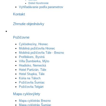
Dolné Horehronie
Vyhľladávanie podľa parametrov
Kontakt
Zhrnutie objednávky
Požičovne
Cyklodreziny, Hronec
Mobilná požičovňa Hronec
Mobilná požičovňa Tále - Brezno
Profibikers, Bystrá
Villa Ďumbierka, Mýto
Hradisko, Nemecká
Hotel Partizán, Tále
Hotel Stupka, Tále
Kúria na Táloch
Požičovňa Šumiac
Požičovňa Telgárt
Mapa cyklovýlety
Mapa cyklotrás Brezno
Mapa cyklotrás Šumiac