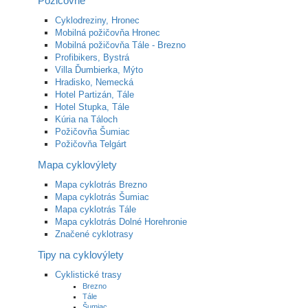
Požičovne
Cyklodreziny, Hronec
Mobilná požičovňa Hronec
Mobilná požičovňa Tále - Brezno
Profibikers, Bystrá
Villa Ďumbierka, Mýto
Hradisko, Nemecká
Hotel Partizán, Tále
Hotel Stupka, Tále
Kúria na Táloch
Požičovňa Šumiac
Požičovňa Telgárt
Mapa cyklovýlety
Mapa cyklotrás Brezno
Mapa cyklotrás Šumiac
Mapa cyklotrás Tále
Mapa cyklotrás Dolné Horehronie
Značené cyklotrasy
Tipy na cyklovýlety
Cyklistické trasy
Brezno
Tále
Šumiac