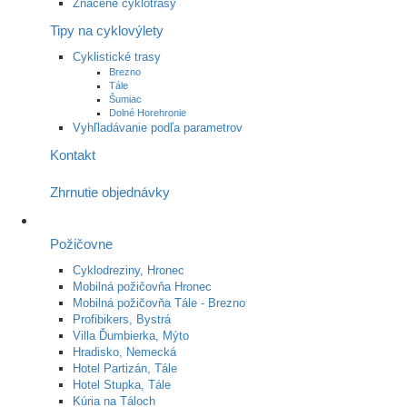
Značené cyklotrasy
Tipy na cyklovýlety
Cyklistické trasy
Brezno
Tále
Šumiac
Dolné Horehronie
Vyhľladávanie podľa parametrov
Kontakt
Zhrnutie objednávky
Požičovne
Cyklodreziny, Hronec
Mobilná požičovňa Hronec
Mobilná požičovňa Tále - Brezno
Profibikers, Bystrá
Villa Ďumbierka, Mýto
Hradisko, Nemecká
Hotel Partizán, Tále
Hotel Stupka, Tále
Kúria na Táloch