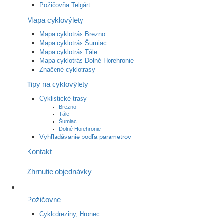
Požičovňa Telgárt
Mapa cyklovýlety
Mapa cyklotrás Brezno
Mapa cyklotrás Šumiac
Mapa cyklotrás Tále
Mapa cyklotrás Dolné Horehronie
Značené cyklotrasy
Tipy na cyklovýlety
Cyklistické trasy
Brezno
Tále
Šumiac
Dolné Horehronie
Vyhľladávanie podľa parametrov
Kontakt
Zhrnutie objednávky
Požičovne
Cyklodreziny, Hronec