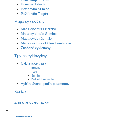
Kúria na Táloch
Požičovňa Šumiac
Požičovňa Telgárt
Mapa cyklovýlety
Mapa cyklotrás Brezno
Mapa cyklotrás Šumiac
Mapa cyklotrás Tále
Mapa cyklotrás Dolné Horehronie
Značené cyklotrasy
Tipy na cyklovýlety
Cyklistické trasy
Brezno
Tále
Šumiac
Dolné Horehronie
Vyhľladávanie podľa parametrov
Kontakt
Zhrnutie objednávky