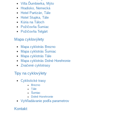
Villa Ďumbierka, Mýto
Hradisko, Nemecká
Hotel Partizán, Tále
Hotel Stupka, Tále
Kúria na Táloch
Požičovňa Šumiac
Požičovňa Telgárt
Mapa cyklovýlety
Mapa cyklotrás Brezno
Mapa cyklotrás Šumiac
Mapa cyklotrás Tále
Mapa cyklotrás Dolné Horehronie
Značené cyklotrasy
Tipy na cyklovýlety
Cyklistické trasy
Brezno
Tále
Šumiac
Dolné Horehronie
Vyhľladávanie podľa parametrov
Kontakt