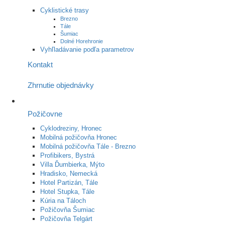
Cyklistické trasy
Brezno
Tále
Šumiac
Dolné Horehronie
Vyhľladávanie podľa parametrov
Kontakt
Zhrnutie objednávky
Požičovne
Cyklodreziny, Hronec
Mobilná požičovňa Hronec
Mobilná požičovňa Tále - Brezno
Profibikers, Bystrá
Villa Ďumbierka, Mýto
Hradisko, Nemecká
Hotel Partizán, Tále
Hotel Stupka, Tále
Kúria na Táloch
Požičovňa Šumiac
Požičovňa Telgárt