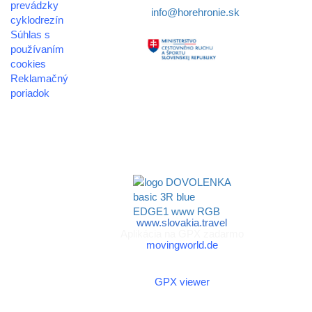
prevádzky
E-mail:
info@horehronie.sk
cyklodrezín
Súhlas s
používaním
cookies
Reklamačný
Aktivita realizovaná s
poriadok
finančnou podporou
© 2026
Ministerstva cestovného
horehronie.sk
ruchu
a športu Slovenskej
republiky
www.slovakia.travel
Aplikácia na GPX zadarmo
movingworld.de
Aplikácia na GPX zadarmo
(Android)
GPX viewer