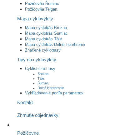
Požičovňa Šumiac
Požičovňa Telgárt
Mapa cyklovýlety
Mapa cyklotrás Brezno
Mapa cyklotrás Šumiac
Mapa cyklotrás Tále
Mapa cyklotrás Dolné Horehronie
Značené cyklotrasy
Tipy na cyklovýlety
Cyklistické trasy
Brezno
Tále
Šumiac
Dolné Horehronie
Vyhľladávanie podľa parametrov
Kontakt
Zhrnutie objednávky
Požičovne