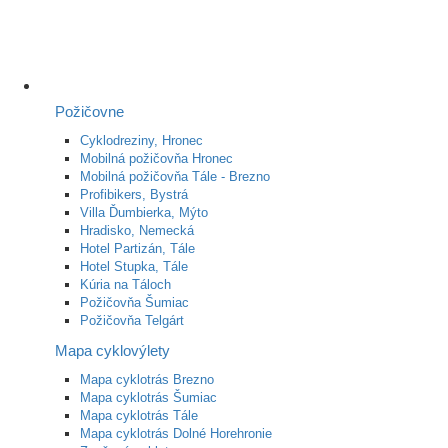
Požičovne
Cyklodreziny, Hronec
Mobilná požičovňa Hronec
Mobilná požičovňa Tále - Brezno
Profibikers, Bystrá
Villa Ďumbierka, Mýto
Hradisko, Nemecká
Hotel Partizán, Tále
Hotel Stupka, Tále
Kúria na Táloch
Požičovňa Šumiac
Požičovňa Telgárt
Mapa cyklovýlety
Mapa cyklotrás Brezno
Mapa cyklotrás Šumiac
Mapa cyklotrás Tále
Mapa cyklotrás Dolné Horehronie