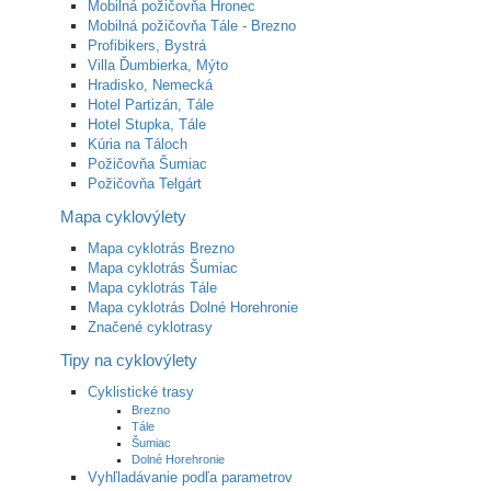
Mobilná požičovňa Hronec
Mobilná požičovňa Tále - Brezno
Profibikers, Bystrá
Villa Ďumbierka, Mýto
Hradisko, Nemecká
Hotel Partizán, Tále
Hotel Stupka, Tále
Kúria na Táloch
Požičovňa Šumiac
Požičovňa Telgárt
Mapa cyklovýlety
Mapa cyklotrás Brezno
Mapa cyklotrás Šumiac
Mapa cyklotrás Tále
Mapa cyklotrás Dolné Horehronie
Značené cyklotrasy
Tipy na cyklovýlety
Cyklistické trasy
Brezno
Tále
Šumiac
Dolné Horehronie
Vyhľladávanie podľa parametrov