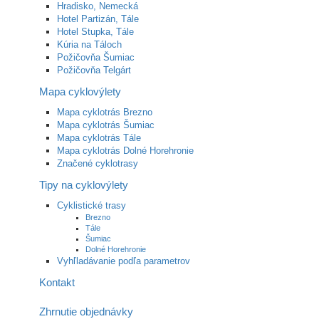
Hradisko, Nemecká
Hotel Partizán, Tále
Hotel Stupka, Tále
Kúria na Táloch
Požičovňa Šumiac
Požičovňa Telgárt
Mapa cyklovýlety
Mapa cyklotrás Brezno
Mapa cyklotrás Šumiac
Mapa cyklotrás Tále
Mapa cyklotrás Dolné Horehronie
Značené cyklotrasy
Tipy na cyklovýlety
Cyklistické trasy
Brezno
Tále
Šumiac
Dolné Horehronie
Vyhľladávanie podľa parametrov
Kontakt
Zhrnutie objednávky