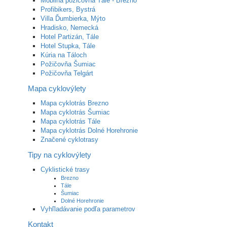
Mobilná požičovňa Tále - Brezno
Profibikers, Bystrá
Villa Ďumbierka, Mýto
Hradisko, Nemecká
Hotel Partizán, Tále
Hotel Stupka, Tále
Kúria na Táloch
Požičovňa Šumiac
Požičovňa Telgárt
Mapa cyklovýlety
Mapa cyklotrás Brezno
Mapa cyklotrás Šumiac
Mapa cyklotrás Tále
Mapa cyklotrás Dolné Horehronie
Značené cyklotrasy
Tipy na cyklovýlety
Cyklistické trasy
Brezno
Tále
Šumiac
Dolné Horehronie
Vyhľladávanie podľa parametrov
Kontakt