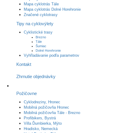
Mapa cyklotrás Tále
Mapa cyklotrás Dolné Horehronie
Značené cyklotrasy
Tipy na cyklovýlety
Cyklistické trasy
Brezno
Tále
Šumiac
Dolné Horehronie
Vyhľladávanie podľa parametrov
Kontakt
Zhrnutie objednávky
Požičovne
Cyklodreziny, Hronec
Mobilná požičovňa Hronec
Mobilná požičovňa Tále - Brezno
Profibikers, Bystrá
Villa Ďumbierka, Mýto
Hradisko, Nemecká