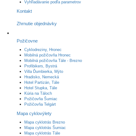
Vyhľladávanie podľa parametrov
Kontakt
Zhrnutie objednávky
Požičovne
Cyklodreziny, Hronec
Mobilná požičovňa Hronec
Mobilná požičovňa Tále - Brezno
Profibikers, Bystrá
Villa Ďumbierka, Mýto
Hradisko, Nemecká
Hotel Partizán, Tále
Hotel Stupka, Tále
Kúria na Táloch
Požičovňa Šumiac
Požičovňa Telgárt
Mapa cyklovýlety
Mapa cyklotrás Brezno
Mapa cyklotrás Šumiac
Mapa cyklotrás Tále