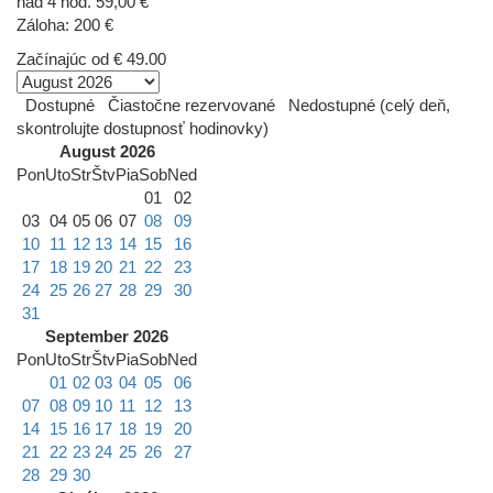
nad 4 hod. 59,00 €
Záloha: 200 €
Začínajúc od
€ 49.00
Dostupné
Čiastočne rezervované
Nedostupné (celý deň,
skontrolujte dostupnosť hodinovky)
August 2026
Pon
Uto
Str
Štv
Pia
Sob
Ned
01
02
03
04
05
06
07
08
09
10
11
12
13
14
15
16
17
18
19
20
21
22
23
24
25
26
27
28
29
30
31
September 2026
Pon
Uto
Str
Štv
Pia
Sob
Ned
01
02
03
04
05
06
07
08
09
10
11
12
13
14
15
16
17
18
19
20
21
22
23
24
25
26
27
28
29
30