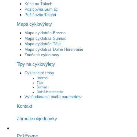
Kúria na Táloch
Požičovňa Šumiac
Požičovňa Telgárt
Mapa cyklovýlety
Mapa cyklotrás Brezno
Mapa cyklotrás Šumiac
Mapa cyklotrás Tále
Mapa cyklotrás Dolné Horehronie
Značené cyklotrasy
Tipy na cyklovýlety
Cyklistické trasy
Brezno
Tále
Šumiac
Dolné Horehronie
Vyhľladávanie podľa parametrov
Kontakt
Zhrnutie objednávky
Požičovne