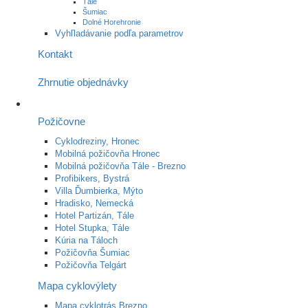
Tále
Šumiac
Dolné Horehronie
Vyhľladávanie podľa parametrov
Kontakt
Zhrnutie objednávky
Požičovne
Cyklodreziny, Hronec
Mobilná požičovňa Hronec
Mobilná požičovňa Tále - Brezno
Profibikers, Bystrá
Villa Ďumbierka, Mýto
Hradisko, Nemecká
Hotel Partizán, Tále
Hotel Stupka, Tále
Kúria na Táloch
Požičovňa Šumiac
Požičovňa Telgárt
Mapa cyklovýlety
Mapa cyklotrás Brezno