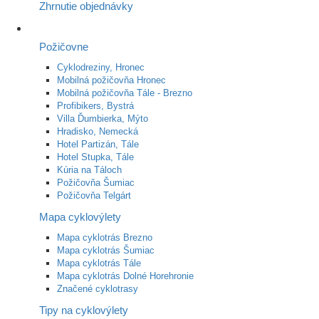
Zhrnutie objednávky
Požičovne
Cyklodreziny, Hronec
Mobilná požičovňa Hronec
Mobilná požičovňa Tále - Brezno
Profibikers, Bystrá
Villa Ďumbierka, Mýto
Hradisko, Nemecká
Hotel Partizán, Tále
Hotel Stupka, Tále
Kúria na Táloch
Požičovňa Šumiac
Požičovňa Telgárt
Mapa cyklovýlety
Mapa cyklotrás Brezno
Mapa cyklotrás Šumiac
Mapa cyklotrás Tále
Mapa cyklotrás Dolné Horehronie
Značené cyklotrasy
Tipy na cyklovýlety