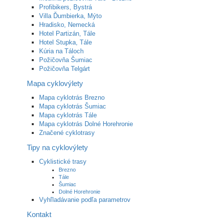
Profibikers, Bystrá
Villa Ďumbierka, Mýto
Hradisko, Nemecká
Hotel Partizán, Tále
Hotel Stupka, Tále
Kúria na Táloch
Požičovňa Šumiac
Požičovňa Telgárt
Mapa cyklovýlety
Mapa cyklotrás Brezno
Mapa cyklotrás Šumiac
Mapa cyklotrás Tále
Mapa cyklotrás Dolné Horehronie
Značené cyklotrasy
Tipy na cyklovýlety
Cyklistické trasy
Brezno
Tále
Šumiac
Dolné Horehronie
Vyhľladávanie podľa parametrov
Kontakt