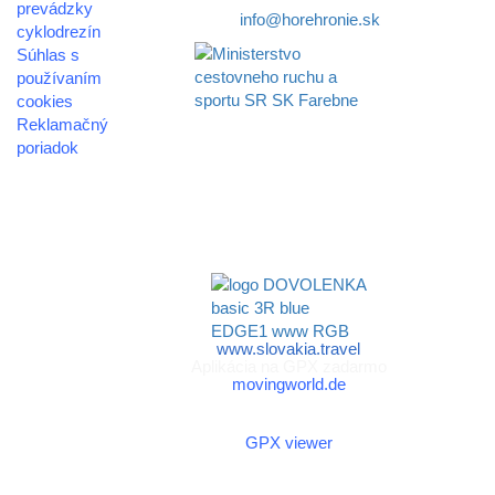
prevádzky
E-mail:
info@horehronie.sk
cyklodrezín
Súhlas s
používaním
cookies
Reklamačný
Aktivita realizovaná s
poriadok
finančnou podporou
Ministerstva cestovného
© 2026
ruchu
horehronie.sk
a športu Slovenskej
republiky
www.slovakia.travel
Aplikácia na GPX zadarmo
movingworld.de
Aplikácia na GPX zadarmo
(Android)
GPX viewer