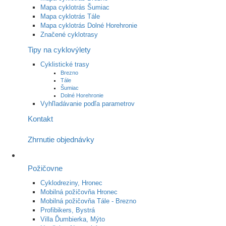
Mapa cyklotrás Šumiac
Mapa cyklotrás Tále
Mapa cyklotrás Dolné Horehronie
Značené cyklotrasy
Tipy na cyklovýlety
Cyklistické trasy
Brezno
Tále
Šumiac
Dolné Horehronie
Vyhľladávanie podľa parametrov
Kontakt
Zhrnutie objednávky
Požičovne
Cyklodreziny, Hronec
Mobilná požičovňa Hronec
Mobilná požičovňa Tále - Brezno
Profibikers, Bystrá
Villa Ďumbierka, Mýto