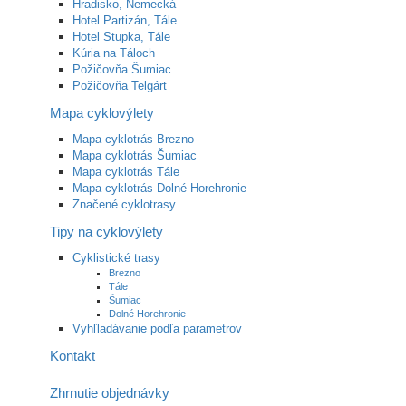
Hradisko, Nemecká
Hotel Partizán, Tále
Hotel Stupka, Tále
Kúria na Táloch
Požičovňa Šumiac
Požičovňa Telgárt
Mapa cyklovýlety
Mapa cyklotrás Brezno
Mapa cyklotrás Šumiac
Mapa cyklotrás Tále
Mapa cyklotrás Dolné Horehronie
Značené cyklotrasy
Tipy na cyklovýlety
Cyklistické trasy
Brezno
Tále
Šumiac
Dolné Horehronie
Vyhľladávanie podľa parametrov
Kontakt
Zhrnutie objednávky