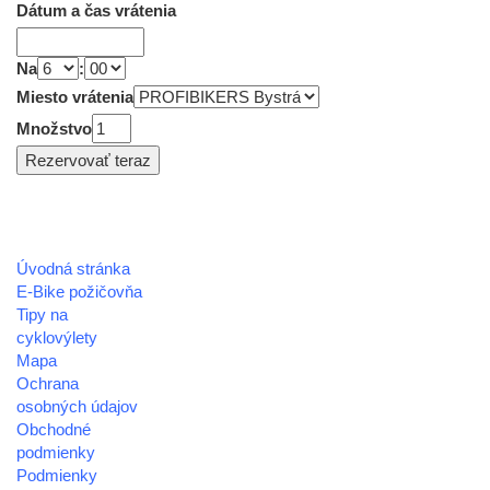
Dátum a čas vrátenia
Na
:
Miesto vrátenia
Množstvo
Úvodná stránka
REGIÓN HOREHRONIE
E-Bike požičovňa
oblastná organizácia cestovného ruchu
Tipy na
cyklovýlety
Klaster Horehronie
Mapa
združenie cestovného ruchu
Ochrana
osobných údajov
Nám. gen. M.R. Štefánika 3
Obchodné
977 01 Brezno
podmienky
Podmienky
Telefón:
+421 911 633 119