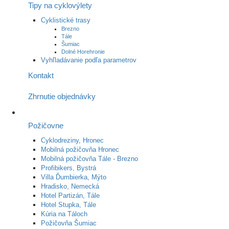
Tipy na cyklovýlety
Cyklistické trasy
Brezno
Tále
Šumiac
Dolné Horehronie
Vyhľladávanie podľa parametrov
Kontakt
Zhrnutie objednávky
Požičovne
Cyklodreziny, Hronec
Mobilná požičovňa Hronec
Mobilná požičovňa Tále - Brezno
Profibikers, Bystrá
Villa Ďumbierka, Mýto
Hradisko, Nemecká
Hotel Partizán, Tále
Hotel Stupka, Tále
Kúria na Táloch
Požičovňa Šumiac