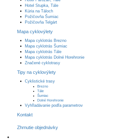
Hotel Stupka, Tále
Kúria na Táloch
Požičovňa Šumiac
Požičovňa Telgárt
Mapa cyklovýlety
Mapa cyklotrás Brezno
Mapa cyklotrás Šumiac
Mapa cyklotrás Tále
Mapa cyklotrás Dolné Horehronie
Značené cyklotrasy
Tipy na cyklovýlety
Cyklistické trasy
Brezno
Tále
Šumiac
Dolné Horehronie
Vyhľladávanie podľa parametrov
Kontakt
Zhrnutie objednávky