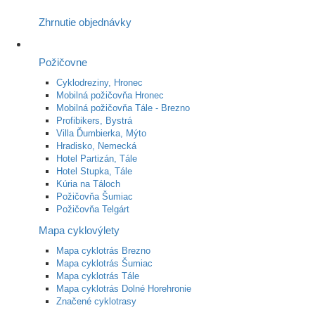
Zhrnutie objednávky
Požičovne
Cyklodreziny, Hronec
Mobilná požičovňa Hronec
Mobilná požičovňa Tále - Brezno
Profibikers, Bystrá
Villa Ďumbierka, Mýto
Hradisko, Nemecká
Hotel Partizán, Tále
Hotel Stupka, Tále
Kúria na Táloch
Požičovňa Šumiac
Požičovňa Telgárt
Mapa cyklovýlety
Mapa cyklotrás Brezno
Mapa cyklotrás Šumiac
Mapa cyklotrás Tále
Mapa cyklotrás Dolné Horehronie
Značené cyklotrasy