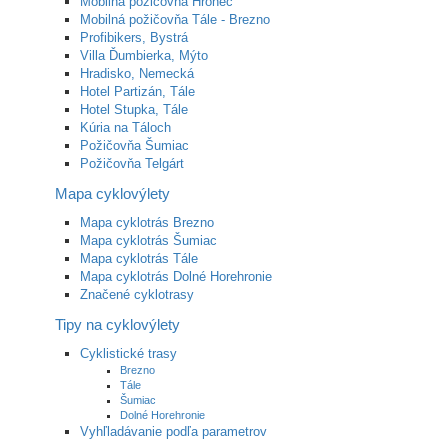
Mobilná požičovňa Hronec
Mobilná požičovňa Tále - Brezno
Profibikers, Bystrá
Villa Ďumbierka, Mýto
Hradisko, Nemecká
Hotel Partizán, Tále
Hotel Stupka, Tále
Kúria na Táloch
Požičovňa Šumiac
Požičovňa Telgárt
Mapa cyklovýlety
Mapa cyklotrás Brezno
Mapa cyklotrás Šumiac
Mapa cyklotrás Tále
Mapa cyklotrás Dolné Horehronie
Značené cyklotrasy
Tipy na cyklovýlety
Cyklistické trasy
Brezno
Tále
Šumiac
Dolné Horehronie
Vyhľladávanie podľa parametrov