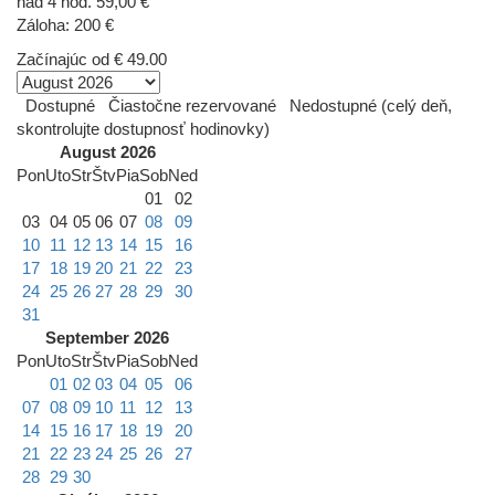
nad 4 hod. 59,00 €
Záloha: 200 €
Začínajúc od
€ 49.00
Dostupné
Čiastočne rezervované
Nedostupné (celý deň,
skontrolujte dostupnosť hodinovky)
August 2026
Pon
Uto
Str
Štv
Pia
Sob
Ned
01
02
03
04
05
06
07
08
09
10
11
12
13
14
15
16
17
18
19
20
21
22
23
24
25
26
27
28
29
30
31
September 2026
Pon
Uto
Str
Štv
Pia
Sob
Ned
01
02
03
04
05
06
07
08
09
10
11
12
13
14
15
16
17
18
19
20
21
22
23
24
25
26
27
28
29
30