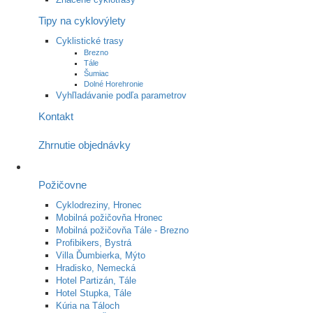
Tipy na cyklovýlety
Cyklistické trasy
Brezno
Tále
Šumiac
Dolné Horehronie
Vyhľladávanie podľa parametrov
Kontakt
Zhrnutie objednávky
Požičovne
Cyklodreziny, Hronec
Mobilná požičovňa Hronec
Mobilná požičovňa Tále - Brezno
Profibikers, Bystrá
Villa Ďumbierka, Mýto
Hradisko, Nemecká
Hotel Partizán, Tále
Hotel Stupka, Tále
Kúria na Táloch