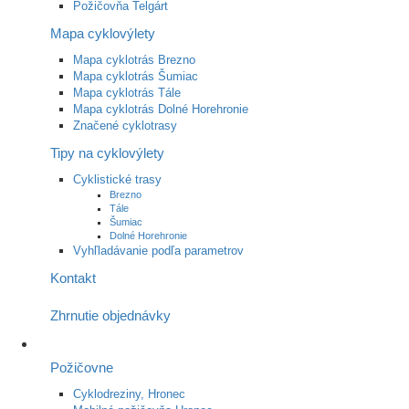
Požičovňa Telgárt
Mapa cyklovýlety
Mapa cyklotrás Brezno
Mapa cyklotrás Šumiac
Mapa cyklotrás Tále
Mapa cyklotrás Dolné Horehronie
Značené cyklotrasy
Tipy na cyklovýlety
Cyklistické trasy
Brezno
Tále
Šumiac
Dolné Horehronie
Vyhľladávanie podľa parametrov
Kontakt
Zhrnutie objednávky
Požičovne
Cyklodreziny, Hronec