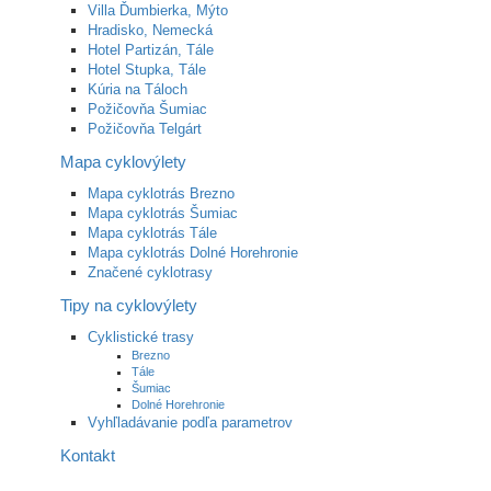
Villa Ďumbierka, Mýto
Hradisko, Nemecká
Hotel Partizán, Tále
Hotel Stupka, Tále
Kúria na Táloch
Požičovňa Šumiac
Požičovňa Telgárt
Mapa cyklovýlety
Mapa cyklotrás Brezno
Mapa cyklotrás Šumiac
Mapa cyklotrás Tále
Mapa cyklotrás Dolné Horehronie
Značené cyklotrasy
Tipy na cyklovýlety
Cyklistické trasy
Brezno
Tále
Šumiac
Dolné Horehronie
Vyhľladávanie podľa parametrov
Kontakt