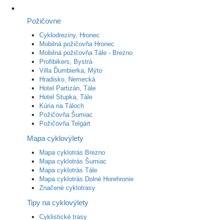
Požičovne
Cyklodreziny, Hronec
Mobilná požičovňa Hronec
Mobilná požičovňa Tále - Brezno
Profibikers, Bystrá
Villa Ďumbierka, Mýto
Hradisko, Nemecká
Hotel Partizán, Tále
Hotel Stupka, Tále
Kúria na Táloch
Požičovňa Šumiac
Požičovňa Telgárt
Mapa cyklovýlety
Mapa cyklotrás Brezno
Mapa cyklotrás Šumiac
Mapa cyklotrás Tále
Mapa cyklotrás Dolné Horehronie
Značené cyklotrasy
Tipy na cyklovýlety
Cyklistické trasy