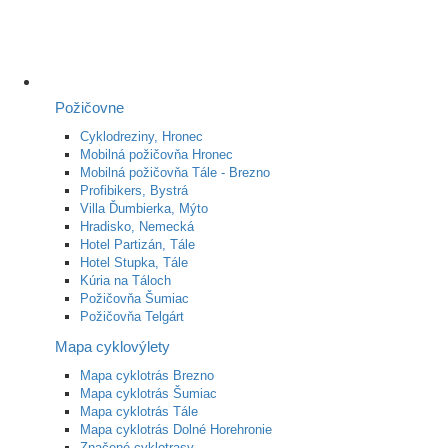
Požičovne
Cyklodreziny, Hronec
Mobilná požičovňa Hronec
Mobilná požičovňa Tále - Brezno
Profibikers, Bystrá
Villa Ďumbierka, Mýto
Hradisko, Nemecká
Hotel Partizán, Tále
Hotel Stupka, Tále
Kúria na Táloch
Požičovňa Šumiac
Požičovňa Telgárt
Mapa cyklovýlety
Mapa cyklotrás Brezno
Mapa cyklotrás Šumiac
Mapa cyklotrás Tále
Mapa cyklotrás Dolné Horehronie
Značené cyklotrasy