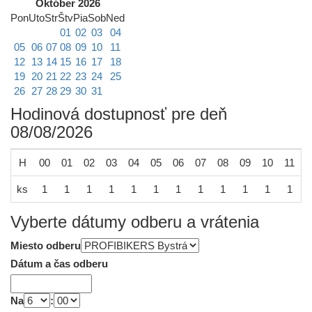
Október 2026
Pon
Uto
Str
Štv
Pia
Sob
Ned
01
02
03
04
05
06
07
08
09
10
11
12
13
14
15
16
17
18
19
20
21
22
23
24
25
26
27
28
29
30
31
Hodinová dostupnosť pre deň
08/08/2026
H
00
01
02
03
04
05
06
07
08
09
10
11
1
ks
1
1
1
1
1
1
1
1
1
1
1
1
Vyberte dátumy odberu a vrátenia
Miesto odberu
Dátum a čas odberu
Na
: