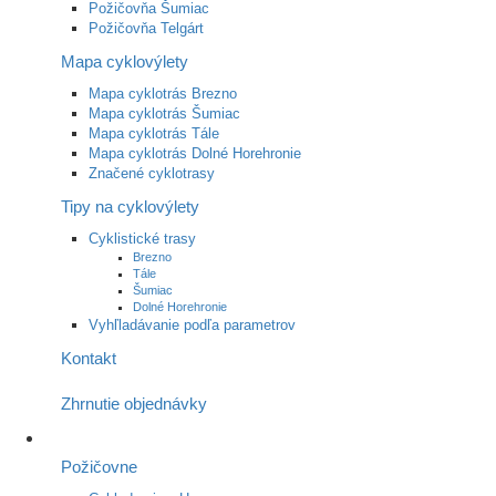
Požičovňa Šumiac
Požičovňa Telgárt
Mapa cyklovýlety
Mapa cyklotrás Brezno
Mapa cyklotrás Šumiac
Mapa cyklotrás Tále
Mapa cyklotrás Dolné Horehronie
Značené cyklotrasy
Tipy na cyklovýlety
Cyklistické trasy
Brezno
Tále
Šumiac
Dolné Horehronie
Vyhľladávanie podľa parametrov
Kontakt
Zhrnutie objednávky
Požičovne