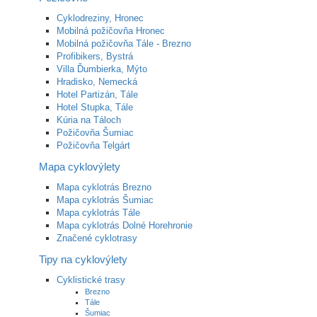
Cyklodreziny, Hronec
Mobilná požičovňa Hronec
Mobilná požičovňa Tále - Brezno
Profibikers, Bystrá
Villa Ďumbierka, Mýto
Hradisko, Nemecká
Hotel Partizán, Tále
Hotel Stupka, Tále
Kúria na Táloch
Požičovňa Šumiac
Požičovňa Telgárt
Mapa cyklovýlety
Mapa cyklotrás Brezno
Mapa cyklotrás Šumiac
Mapa cyklotrás Tále
Mapa cyklotrás Dolné Horehronie
Značené cyklotrasy
Tipy na cyklovýlety
Cyklistické trasy
Brezno
Tále
Šumiac