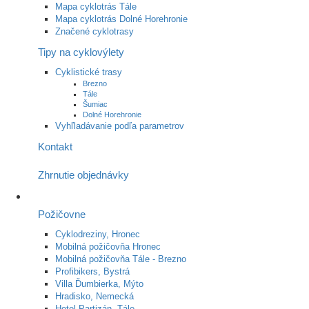
Mapa cyklotrás Tále
Mapa cyklotrás Dolné Horehronie
Značené cyklotrasy
Tipy na cyklovýlety
Cyklistické trasy
Brezno
Tále
Šumiac
Dolné Horehronie
Vyhľladávanie podľa parametrov
Kontakt
Zhrnutie objednávky
Požičovne
Cyklodreziny, Hronec
Mobilná požičovňa Hronec
Mobilná požičovňa Tále - Brezno
Profibikers, Bystrá
Villa Ďumbierka, Mýto
Hradisko, Nemecká
Hotel Partizán, Tále