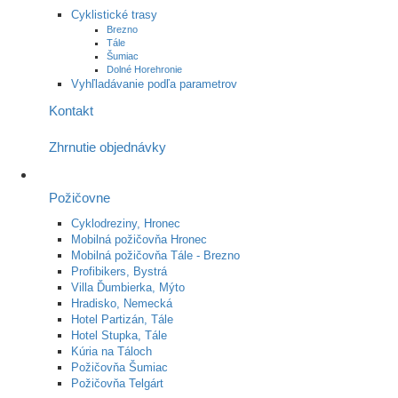
Cyklistické trasy
Brezno
Tále
Šumiac
Dolné Horehronie
Vyhľladávanie podľa parametrov
Kontakt
Zhrnutie objednávky
Požičovne
Cyklodreziny, Hronec
Mobilná požičovňa Hronec
Mobilná požičovňa Tále - Brezno
Profibikers, Bystrá
Villa Ďumbierka, Mýto
Hradisko, Nemecká
Hotel Partizán, Tále
Hotel Stupka, Tále
Kúria na Táloch
Požičovňa Šumiac
Požičovňa Telgárt