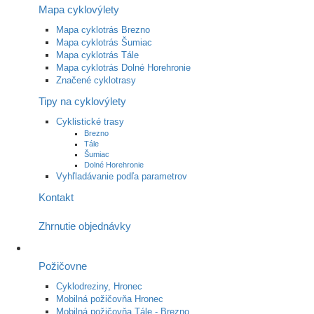
Mapa cyklovýlety
Mapa cyklotrás Brezno
Mapa cyklotrás Šumiac
Mapa cyklotrás Tále
Mapa cyklotrás Dolné Horehronie
Značené cyklotrasy
Tipy na cyklovýlety
Cyklistické trasy
Brezno
Tále
Šumiac
Dolné Horehronie
Vyhľladávanie podľa parametrov
Kontakt
Zhrnutie objednávky
Požičovne
Cyklodreziny, Hronec
Mobilná požičovňa Hronec
Mobilná požičovňa Tále - Brezno