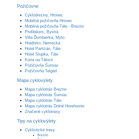
Požičovne
Cyklodreziny, Hronec
Mobilná požičovňa Hronec
Mobilná požičovňa Tále - Brezno
Profibikers, Bystrá
Villa Ďumbierka, Mýto
Hradisko, Nemecká
Hotel Partizán, Tále
Hotel Stupka, Tále
Kúria na Táloch
Požičovňa Šumiac
Požičovňa Telgárt
Mapa cyklovýlety
Mapa cyklotrás Brezno
Mapa cyklotrás Šumiac
Mapa cyklotrás Tále
Mapa cyklotrás Dolné Horehronie
Značené cyklotrasy
Tipy na cyklovýlety
Cyklistické trasy
Brezno