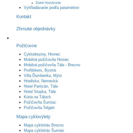
Dolné Horehronie
Vyhľladávanie podľa parametrov
Kontakt
Zhrnutie objednávky
Požičovne
Cyklodreziny, Hronec
Mobilná požičovňa Hronec
Mobilná požičovňa Tále - Brezno
Profibikers, Bystrá
Villa Ďumbierka, Mýto
Hradisko, Nemecká
Hotel Partizán, Tále
Hotel Stupka, Tále
Kúria na Táloch
Požičovňa Šumiac
Požičovňa Telgárt
Mapa cyklovýlety
Mapa cyklotrás Brezno
Mapa cyklotrás Šumiac