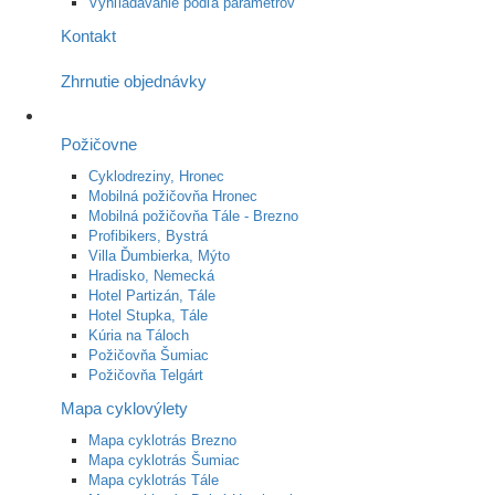
Vyhľladávanie podľa parametrov
Kontakt
Zhrnutie objednávky
Požičovne
Cyklodreziny, Hronec
Mobilná požičovňa Hronec
Mobilná požičovňa Tále - Brezno
Profibikers, Bystrá
Villa Ďumbierka, Mýto
Hradisko, Nemecká
Hotel Partizán, Tále
Hotel Stupka, Tále
Kúria na Táloch
Požičovňa Šumiac
Požičovňa Telgárt
Mapa cyklovýlety
Mapa cyklotrás Brezno
Mapa cyklotrás Šumiac
Mapa cyklotrás Tále