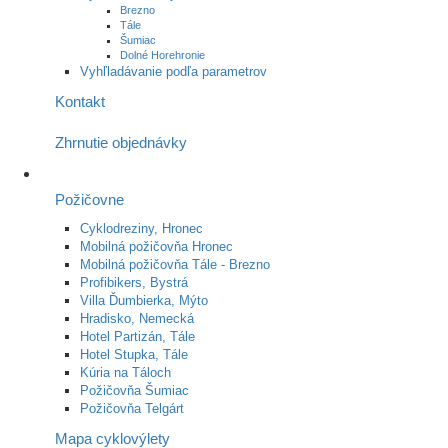
Brezno
Tále
Šumiac
Dolné Horehronie
Vyhľladávanie podľa parametrov
Kontakt
Zhrnutie objednávky
Požičovne
Cyklodreziny, Hronec
Mobilná požičovňa Hronec
Mobilná požičovňa Tále - Brezno
Profibikers, Bystrá
Villa Ďumbierka, Mýto
Hradisko, Nemecká
Hotel Partizán, Tále
Hotel Stupka, Tále
Kúria na Táloch
Požičovňa Šumiac
Požičovňa Telgárt
Mapa cyklovýlety