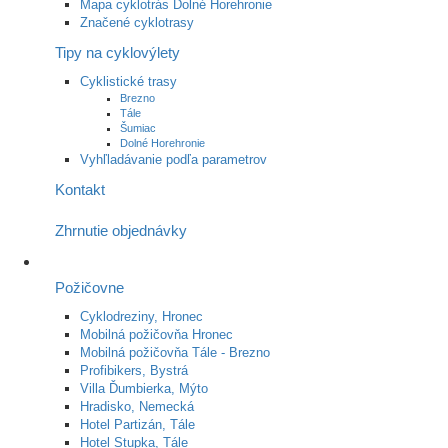
Mapa cyklotrás Dolné Horehronie
Značené cyklotrasy
Tipy na cyklovýlety
Cyklistické trasy
Brezno
Tále
Šumiac
Dolné Horehronie
Vyhľladávanie podľa parametrov
Kontakt
Zhrnutie objednávky
Požičovne
Cyklodreziny, Hronec
Mobilná požičovňa Hronec
Mobilná požičovňa Tále - Brezno
Profibikers, Bystrá
Villa Ďumbierka, Mýto
Hradisko, Nemecká
Hotel Partizán, Tále
Hotel Stupka, Tále