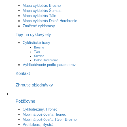
Mapa cyklotrás Brezno
Mapa cyklotrás Šumiac
Mapa cyklotrás Tále
Mapa cyklotrás Dolné Horehronie
Značené cyklotrasy
Tipy na cyklovýlety
Cyklistické trasy
Brezno
Tále
Šumiac
Dolné Horehronie
Vyhľladávanie podľa parametrov
Kontakt
Zhrnutie objednávky
Požičovne
Cyklodreziny, Hronec
Mobilná požičovňa Hronec
Mobilná požičovňa Tále - Brezno
Profibikers, Bystrá