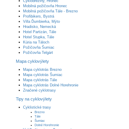
Cyklodreziny, Hronec
Mobilná požičovňa Hronec
Mobilná požičovňa Tále - Brezno
Profibikers, Bystrá
Villa Ďumbierka, Mýto
Hradisko, Nemecká
Hotel Partizán, Tále
Hotel Stupka, Tále
Kúria na Táloch
Požičovňa Šumiac
Požičovňa Telgárt
Mapa cyklovýlety
Mapa cyklotrás Brezno
Mapa cyklotrás Šumiac
Mapa cyklotrás Tále
Mapa cyklotrás Dolné Horehronie
Značené cyklotrasy
Tipy na cyklovýlety
Cyklistické trasy
Brezno
Tále
Šumiac
Dolné Horehronie