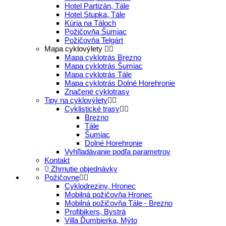
Hotel Partizán, Tále
Hotel Stupka, Tále
Kúria na Táloch
Požičovňa Šumiac
Požičovňa Telgárt
Mapa cyklovýlety
Mapa cyklotrás Brezno
Mapa cyklotrás Šumiac
Mapa cyklotrás Tále
Mapa cyklotrás Dolné Horehronie
Značené cyklotrasy
Tipy na cyklovýlety
Cyklistické trasy
Brezno
Tále
Šumiac
Dolné Horehronie
Vyhľladávanie podľa parametrov
Kontakt
Zhrnutie objednávky
Požičovne
Cyklodreziny, Hronec
Mobilná požičovňa Hronec
Mobilná požičovňa Tále - Brezno
Profibikers, Bystrá
Villa Ďumbierka, Mýto