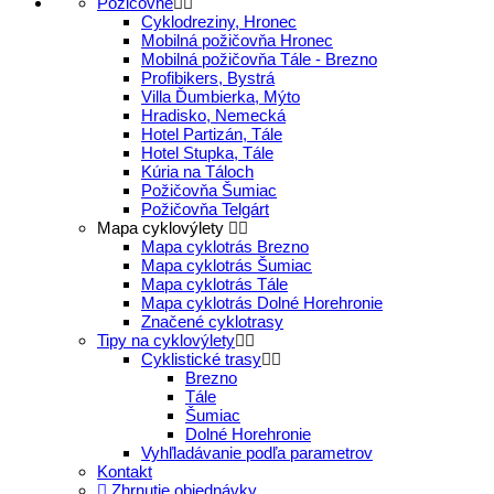
Požičovne
Cyklodreziny, Hronec
Mobilná požičovňa Hronec
Mobilná požičovňa Tále - Brezno
Profibikers, Bystrá
Villa Ďumbierka, Mýto
Hradisko, Nemecká
Hotel Partizán, Tále
Hotel Stupka, Tále
Kúria na Táloch
Požičovňa Šumiac
Požičovňa Telgárt
Mapa cyklovýlety
Mapa cyklotrás Brezno
Mapa cyklotrás Šumiac
Mapa cyklotrás Tále
Mapa cyklotrás Dolné Horehronie
Značené cyklotrasy
Tipy na cyklovýlety
Cyklistické trasy
Brezno
Tále
Šumiac
Dolné Horehronie
Vyhľladávanie podľa parametrov
Kontakt
Zhrnutie objednávky