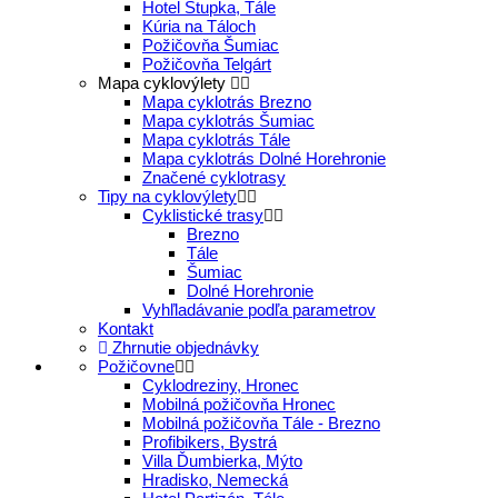
Hotel Stupka, Tále
Kúria na Táloch
Požičovňa Šumiac
Požičovňa Telgárt
Mapa cyklovýlety
Mapa cyklotrás Brezno
Mapa cyklotrás Šumiac
Mapa cyklotrás Tále
Mapa cyklotrás Dolné Horehronie
Značené cyklotrasy
Tipy na cyklovýlety
Cyklistické trasy
Brezno
Tále
Šumiac
Dolné Horehronie
Vyhľladávanie podľa parametrov
Kontakt
Zhrnutie objednávky
Požičovne
Cyklodreziny, Hronec
Mobilná požičovňa Hronec
Mobilná požičovňa Tále - Brezno
Profibikers, Bystrá
Villa Ďumbierka, Mýto
Hradisko, Nemecká