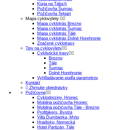
Kúria na Táloch
Požičovňa Šumiac
Požičovňa Telgárt
Mapa cyklovýlety
Mapa cyklotrás Brezno
Mapa cyklotrás Šumiac
Mapa cyklotrás Tále
Mapa cyklotrás Dolné Horehronie
Značené cyklotrasy
Tipy na cyklovýlety
Cyklistické trasy
Brezno
Tále
Šumiac
Dolné Horehronie
Vyhľladávanie podľa parametrov
Kontakt
Zhrnutie objednávky
Požičovne
Cyklodreziny, Hronec
Mobilná požičovňa Hronec
Mobilná požičovňa Tále - Brezno
Profibikers, Bystrá
Villa Ďumbierka, Mýto
Hradisko, Nemecká
Hotel Partizán, Tále