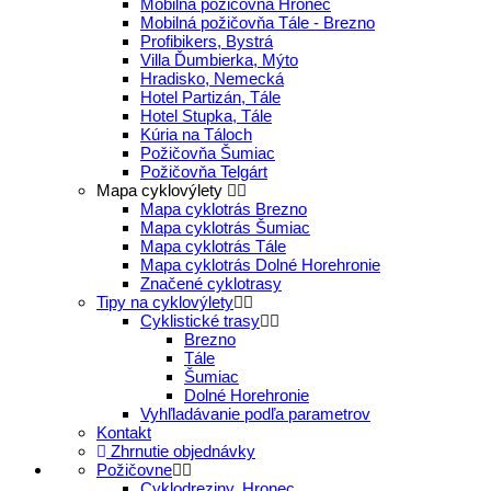
Mobilná požičovňa Hronec
Mobilná požičovňa Tále - Brezno
Profibikers, Bystrá
Villa Ďumbierka, Mýto
Hradisko, Nemecká
Hotel Partizán, Tále
Hotel Stupka, Tále
Kúria na Táloch
Požičovňa Šumiac
Požičovňa Telgárt
Mapa cyklovýlety
Mapa cyklotrás Brezno
Mapa cyklotrás Šumiac
Mapa cyklotrás Tále
Mapa cyklotrás Dolné Horehronie
Značené cyklotrasy
Tipy na cyklovýlety
Cyklistické trasy
Brezno
Tále
Šumiac
Dolné Horehronie
Vyhľladávanie podľa parametrov
Kontakt
Zhrnutie objednávky
Požičovne
Cyklodreziny, Hronec