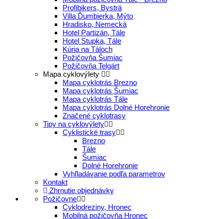
Profibikers, Bystrá
Villa Ďumbierka, Mýto
Hradisko, Nemecká
Hotel Partizán, Tále
Hotel Stupka, Tále
Kúria na Táloch
Požičovňa Šumiac
Požičovňa Telgárt
Mapa cyklovýlety
Mapa cyklotrás Brezno
Mapa cyklotrás Šumiac
Mapa cyklotrás Tále
Mapa cyklotrás Dolné Horehronie
Značené cyklotrasy
Tipy na cyklovýlety
Cyklistické trasy
Brezno
Tále
Šumiac
Dolné Horehronie
Vyhľladávanie podľa parametrov
Kontakt
Zhrnutie objednávky
Požičovne
Cyklodreziny, Hronec
Mobilná požičovňa Hronec