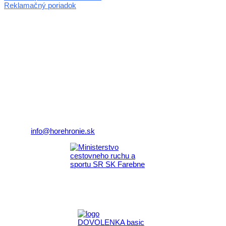
Reklamačný poriadok
© 2026 horehronie.sk
REGIÓN HOREHRONIE
oblastná organizácia cestovného ruchu
Klaster Horehronie
združenie cestovného ruchu
Nám. gen. M.R. Štefánika 3
977 01 Brezno
Telefón:
+421 911 633 119
E-mail:
info@horehronie.sk
Aktivita realizovaná s finančnou podporou
Ministerstva cestovného ruchu
a športu Slovenskej republiky