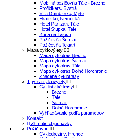
Mobilná požičovňa Tále - Brezno
Profibikers, Bystrá
Villa Ďumbierka, Mýto
Hradisko, Nemecká
Hotel Partizán, Tále
Hotel Stupka, Tále
Kúria na Táloch
Požičovňa Šumiac
Požičovňa Telgárt
Mapa cyklovýlety
Mapa cyklotrás Brezno
Mapa cyklotrás Šumiac
Mapa cyklotrás Tále
Mapa cyklotrás Dolné Horehronie
Značené cyklotrasy
Tipy na cyklovýlety
Cyklistické trasy
Brezno
Tále
Šumiac
Dolné Horehronie
Vyhľladávanie podľa parametrov
Kontakt
Zhrnutie objednávky
Požičovne
Cyklodreziny, Hronec