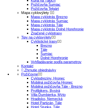
Kúria na Táloch
Požičovňa Šumiac
Požičovňa Telgárt
Mapa cyklovýlety
Mapa cyklotrás Brezno
Mapa cyklotrás Šumiac
Mapa cyklotrás Tále
Mapa cyklotrás Dolné Horehronie
Značené cyklotrasy
Tipy na cyklovýlety
Cyklistické trasy
Brezno
Tále
Šumiac
Dolné Horehronie
Vyhľladávanie podľa parametrov
Kontakt
Zhrnutie objednávky
Požičovne
Cyklodreziny, Hronec
Mobilná požičovňa Hronec
Mobilná požičovňa Tále - Brezno
Profibikers, Bystrá
Villa Ďumbierka, Mýto
Hradisko, Nemecká
Hotel Partizán, Tále
Hotel Stupka, Tále