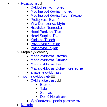
Požičovne
Cyklodreziny, Hronec
Mobilná požičovňa Hronec
Mobilná požičovňa Tále - Brezno
Profibikers, Bystrá
Villa Ďumbierka, Mýto
Hradisko, Nemecká
Hotel Partizán, Tále
Hotel Stupka, Tále
Kúria na Táloch
Požičovňa Šumiac
Požičovňa Telgárt
Mapa cyklovýlety
Mapa cyklotrás Brezno
Mapa cyklotrás Šumiac
Mapa cyklotrás Tále
Mapa cyklotrás Dolné Horehronie
Značené cyklotrasy
Tipy na cyklovýlety
Cyklistické trasy
Brezno
Tále
Šumiac
Dolné Horehronie
Vyhľladávanie podľa parametrov
Kontakt