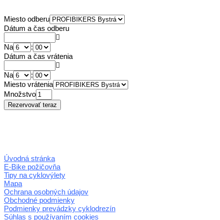
Miesto odberu
Dátum a čas odberu
Na
:
Dátum a čas vrátenia
Na
:
Miesto vrátenia
Množstvo
Úvodná stránka
E-Bike požičovňa
Tipy na cyklovýlety
Mapa
Ochrana osobných údajov
Obchodné podmienky
Podmienky prevádzky cyklodrezín
Súhlas s používaním cookies