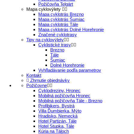
Požičovňa Telgárt
Mapa cyklovýlety
Mapa cyklotrás Brezno
Mapa cyklotrás Šumiac
Mapa cyklotrás Tále
Mapa cyklotrás Dolné Horehronie
Značené cyklotrasy
Tipy na cyklovýlety
Cyklistické trasy
Brezno
Tále
Šumiac
Dolné Horehronie
Vyhľladávanie podľa parametrov
Kontakt
Zhrnutie objednávky
Požičovne
Cyklodreziny, Hronec
Mobilná požičovňa Hronec
Mobilná požičovňa Tále - Brezno
Profibikers, Bystrá
Villa Ďumbierka, Mýto
Hradisko, Nemecká
Hotel Partizán, Tále
Hotel Stupka, Tále
Kúria na Táloch