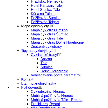
Hradisko, Nemecká
Hotel Partizán, Tále
Hotel Stupka, Tále
Kúria na Táloch
Požičovňa Šumiac
Požičovňa Telgárt
Mapa cyklovýlety
Mapa cyklotrás Brezno
Mapa cyklotrás Šumiac
Mapa cyklotrás Tále
Mapa cyklotrás Dolné Horehronie
Značené cyklotrasy
Tipy na cyklovýlety
Cyklistické trasy
Brezno
Tále
Šumiac
Dolné Horehronie
Vyhľladávanie podľa parametrov
Kontakt
Zhrnutie objednávky
Požičovne
Cyklodreziny, Hronec
Mobilná požičovňa Hronec
Mobilná požičovňa Tále - Brezno
Profibikers, Bystrá
Villa Ďumbierka, Mýto