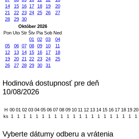
14
15
16
17
18
19
20
21
22
23
24
25
26
27
28
29
30
Október 2026
Pon
Uto
Str
Štv
Pia
Sob
Ned
01
02
03
04
05
06
07
08
09
10
11
12
13
14
15
16
17
18
19
20
21
22
23
24
25
26
27
28
29
30
31
Hodinová dostupnosť pre deň
10/08/2026
H
00
01
02
03
04
05
06
07
08
09
10
11
12
13
14
15
16
17
18
19
20
ks
1
1
1
1
1
1
1
1
1
1
1
1
1
1
1
1
1
1
1
1
1
Vyberte dátumy odberu a vrátenia