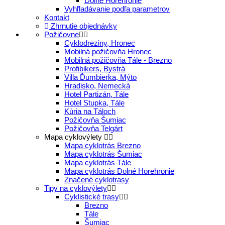
Dolné Horehronie
Vyhľladávanie podľa parametrov
Kontakt
Zhrnutie objednávky
Požičovne
Cyklodreziny, Hronec
Mobilná požičovňa Hronec
Mobilná požičovňa Tále - Brezno
Profibikers, Bystrá
Villa Ďumbierka, Mýto
Hradisko, Nemecká
Hotel Partizán, Tále
Hotel Stupka, Tále
Kúria na Táloch
Požičovňa Šumiac
Požičovňa Telgárt
Mapa cyklovýlety
Mapa cyklotrás Brezno
Mapa cyklotrás Šumiac
Mapa cyklotrás Tále
Mapa cyklotrás Dolné Horehronie
Značené cyklotrasy
Tipy na cyklovýlety
Cyklistické trasy
Brezno
Tále
Šumiac