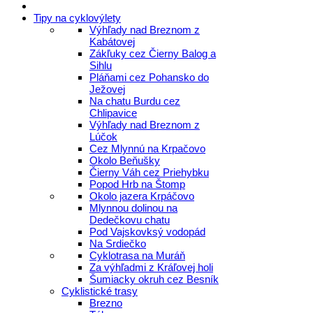
Tipy na cyklovýlety
Výhľady nad Breznom z
Kabátovej
Zákľuky cez Čierny Balog a
Sihlu
Pláňami cez Pohansko do
Ježovej
Na chatu Burdu cez
Chlipavice
Výhľady nad Breznom z
Lúčok
Cez Mlynnú na Krpačovo
Okolo Beňušky
Čierny Váh cez Priehybku
Popod Hrb na Štomp
Okolo jazera Krpáčovo
Mlynnou dolinou na
Dedečkovu chatu
Pod Vajskovksý vodopád
Na Srdiečko
Cyklotrasa na Muráň
Za výhľadmi z Kráľovej holi
Šumiacky okruh cez Besník
Cyklistické trasy
Brezno