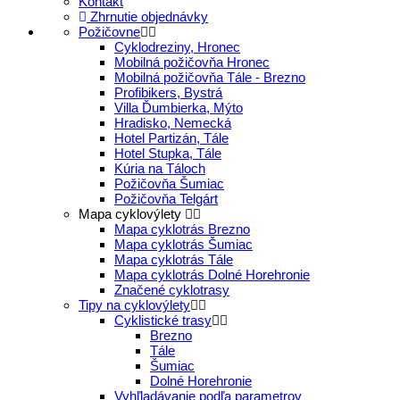
Kontakt
Zhrnutie objednávky
Požičovne
Cyklodreziny, Hronec
Mobilná požičovňa Hronec
Mobilná požičovňa Tále - Brezno
Profibikers, Bystrá
Villa Ďumbierka, Mýto
Hradisko, Nemecká
Hotel Partizán, Tále
Hotel Stupka, Tále
Kúria na Táloch
Požičovňa Šumiac
Požičovňa Telgárt
Mapa cyklovýlety
Mapa cyklotrás Brezno
Mapa cyklotrás Šumiac
Mapa cyklotrás Tále
Mapa cyklotrás Dolné Horehronie
Značené cyklotrasy
Tipy na cyklovýlety
Cyklistické trasy
Brezno
Tále
Šumiac
Dolné Horehronie
Vyhľladávanie podľa parametrov