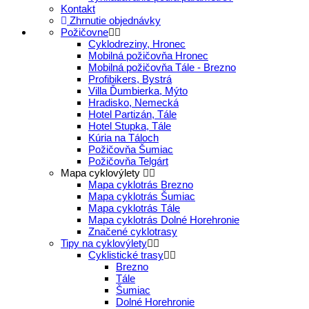
Kontakt
Zhrnutie objednávky
Požičovne
Cyklodreziny, Hronec
Mobilná požičovňa Hronec
Mobilná požičovňa Tále - Brezno
Profibikers, Bystrá
Villa Ďumbierka, Mýto
Hradisko, Nemecká
Hotel Partizán, Tále
Hotel Stupka, Tále
Kúria na Táloch
Požičovňa Šumiac
Požičovňa Telgárt
Mapa cyklovýlety
Mapa cyklotrás Brezno
Mapa cyklotrás Šumiac
Mapa cyklotrás Tále
Mapa cyklotrás Dolné Horehronie
Značené cyklotrasy
Tipy na cyklovýlety
Cyklistické trasy
Brezno
Tále
Šumiac
Dolné Horehronie