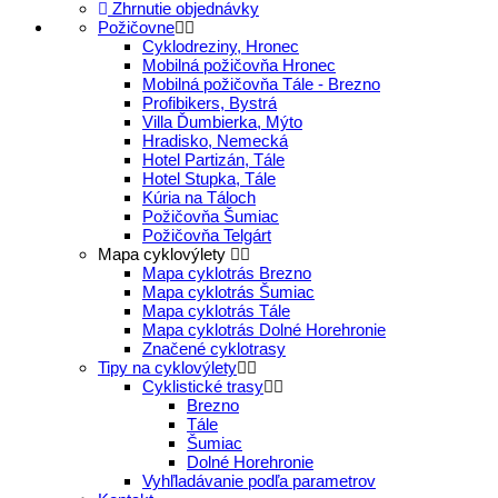
Zhrnutie objednávky
Požičovne
Cyklodreziny, Hronec
Mobilná požičovňa Hronec
Mobilná požičovňa Tále - Brezno
Profibikers, Bystrá
Villa Ďumbierka, Mýto
Hradisko, Nemecká
Hotel Partizán, Tále
Hotel Stupka, Tále
Kúria na Táloch
Požičovňa Šumiac
Požičovňa Telgárt
Mapa cyklovýlety
Mapa cyklotrás Brezno
Mapa cyklotrás Šumiac
Mapa cyklotrás Tále
Mapa cyklotrás Dolné Horehronie
Značené cyklotrasy
Tipy na cyklovýlety
Cyklistické trasy
Brezno
Tále
Šumiac
Dolné Horehronie
Vyhľladávanie podľa parametrov