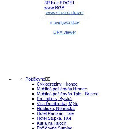
www.slovakia.travel
Aplikácia na GPX zadarmo
movingworld.de
Aplikácia na GPX zadarmo (Android)
GPX viewer
Požičovne
Cyklodreziny, Hronec
Mobilná požičovňa Hronec
Mobilná požičovňa Tále - Brezno
Profibikers, Bystrá
Villa Ďumbierka, Mýto
Hradisko, Nemecká
Hotel Partizán, Tále
Hotel Stupka, Tále
Kúria na Táloch
Požičovňa Šumiac