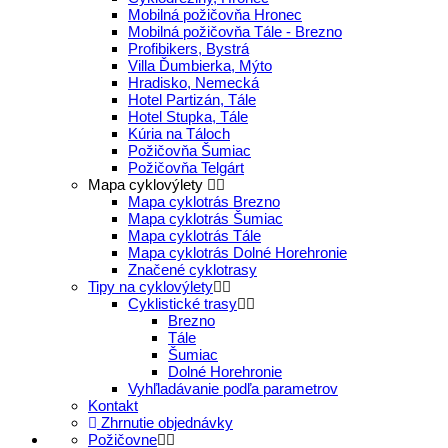
Mobilná požičovňa Hronec
Mobilná požičovňa Tále - Brezno
Profibikers, Bystrá
Villa Ďumbierka, Mýto
Hradisko, Nemecká
Hotel Partizán, Tále
Hotel Stupka, Tále
Kúria na Táloch
Požičovňa Šumiac
Požičovňa Telgárt
Mapa cyklovýlety
Mapa cyklotrás Brezno
Mapa cyklotrás Šumiac
Mapa cyklotrás Tále
Mapa cyklotrás Dolné Horehronie
Značené cyklotrasy
Tipy na cyklovýlety
Cyklistické trasy
Brezno
Tále
Šumiac
Dolné Horehronie
Vyhľladávanie podľa parametrov
Kontakt
Zhrnutie objednávky
Požičovne