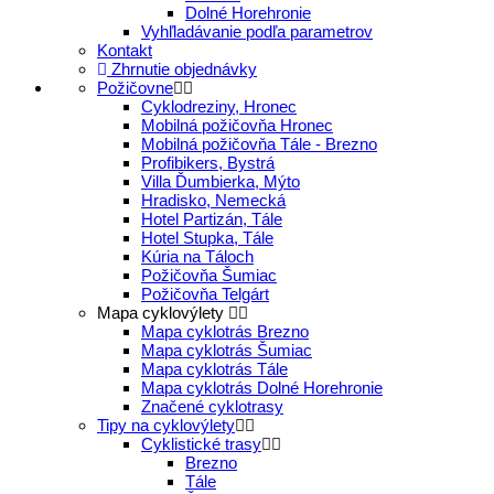
Dolné Horehronie
Vyhľladávanie podľa parametrov
Kontakt
Zhrnutie objednávky
Požičovne
Cyklodreziny, Hronec
Mobilná požičovňa Hronec
Mobilná požičovňa Tále - Brezno
Profibikers, Bystrá
Villa Ďumbierka, Mýto
Hradisko, Nemecká
Hotel Partizán, Tále
Hotel Stupka, Tále
Kúria na Táloch
Požičovňa Šumiac
Požičovňa Telgárt
Mapa cyklovýlety
Mapa cyklotrás Brezno
Mapa cyklotrás Šumiac
Mapa cyklotrás Tále
Mapa cyklotrás Dolné Horehronie
Značené cyklotrasy
Tipy na cyklovýlety
Cyklistické trasy
Brezno
Tále