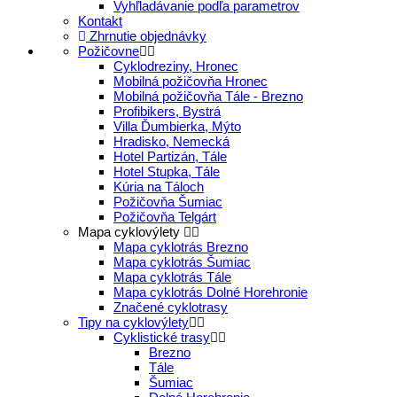
Vyhľladávanie podľa parametrov
Kontakt
Zhrnutie objednávky
Požičovne
Cyklodreziny, Hronec
Mobilná požičovňa Hronec
Mobilná požičovňa Tále - Brezno
Profibikers, Bystrá
Villa Ďumbierka, Mýto
Hradisko, Nemecká
Hotel Partizán, Tále
Hotel Stupka, Tále
Kúria na Táloch
Požičovňa Šumiac
Požičovňa Telgárt
Mapa cyklovýlety
Mapa cyklotrás Brezno
Mapa cyklotrás Šumiac
Mapa cyklotrás Tále
Mapa cyklotrás Dolné Horehronie
Značené cyklotrasy
Tipy na cyklovýlety
Cyklistické trasy
Brezno
Tále
Šumiac