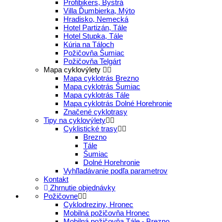
Profibikers, Bystrá
Villa Ďumbierka, Mýto
Hradisko, Nemecká
Hotel Partizán, Tále
Hotel Stupka, Tále
Kúria na Táloch
Požičovňa Šumiac
Požičovňa Telgárt
Mapa cyklovýlety
Mapa cyklotrás Brezno
Mapa cyklotrás Šumiac
Mapa cyklotrás Tále
Mapa cyklotrás Dolné Horehronie
Značené cyklotrasy
Tipy na cyklovýlety
Cyklistické trasy
Brezno
Tále
Šumiac
Dolné Horehronie
Vyhľladávanie podľa parametrov
Kontakt
Zhrnutie objednávky
Požičovne
Cyklodreziny, Hronec
Mobilná požičovňa Hronec
Mobilná požičovňa Tále - Brezno