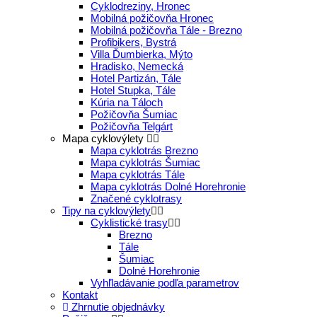
Cyklodreziny, Hronec
Mobilná požičovňa Hronec
Mobilná požičovňa Tále - Brezno
Profibikers, Bystrá
Villa Ďumbierka, Mýto
Hradisko, Nemecká
Hotel Partizán, Tále
Hotel Stupka, Tále
Kúria na Táloch
Požičovňa Šumiac
Požičovňa Telgárt
Mapa cyklovýlety
Mapa cyklotrás Brezno
Mapa cyklotrás Šumiac
Mapa cyklotrás Tále
Mapa cyklotrás Dolné Horehronie
Značené cyklotrasy
Tipy na cyklovýlety
Cyklistické trasy
Brezno
Tále
Šumiac
Dolné Horehronie
Vyhľladávanie podľa parametrov
Kontakt
Zhrnutie objednávky