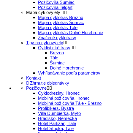
Požičovňa Šumiac
Požičovňa Telgárt
Mapa cyklovýlety
Mapa cyklotrás Brezno
Mapa cyklotrás Šumiac
Mapa cyklotrás Tále
Mapa cyklotrás Dolné Horehronie
Značené cyklotrasy
Tipy na cyklovýlety
Cyklistické trasy
Brezno
Tále
Šumiac
Dolné Horehronie
Vyhľladávanie podľa parametrov
Kontakt
Zhrnutie objednávky
Požičovne
Cyklodreziny, Hronec
Mobilná požičovňa Hronec
Mobilná požičovňa Tále - Brezno
Profibikers, Bystrá
Villa Ďumbierka, Mýto
Hradisko, Nemecká
Hotel Partizán, Tále
Hotel Stupka, Tále