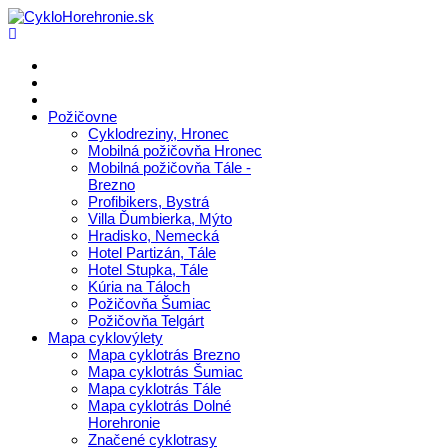
Požičovne
Cyklodreziny, Hronec
Mobilná požičovňa Hronec
Mobilná požičovňa Tále -
Brezno
Profibikers, Bystrá
Villa Ďumbierka, Mýto
Hradisko, Nemecká
Hotel Partizán, Tále
Hotel Stupka, Tále
Kúria na Táloch
Požičovňa Šumiac
Požičovňa Telgárt
Mapa cyklovýlety
Mapa cyklotrás Brezno
Mapa cyklotrás Šumiac
Mapa cyklotrás Tále
Mapa cyklotrás Dolné
Horehronie
Značené cyklotrasy