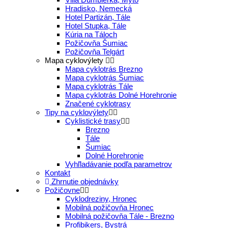
Hradisko, Nemecká
Hotel Partizán, Tále
Hotel Stupka, Tále
Kúria na Táloch
Požičovňa Šumiac
Požičovňa Telgárt
Mapa cyklovýlety
Mapa cyklotrás Brezno
Mapa cyklotrás Šumiac
Mapa cyklotrás Tále
Mapa cyklotrás Dolné Horehronie
Značené cyklotrasy
Tipy na cyklovýlety
Cyklistické trasy
Brezno
Tále
Šumiac
Dolné Horehronie
Vyhľladávanie podľa parametrov
Kontakt
Zhrnutie objednávky
Požičovne
Cyklodreziny, Hronec
Mobilná požičovňa Hronec
Mobilná požičovňa Tále - Brezno
Profibikers, Bystrá