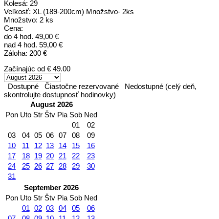
Kolesá: 29
Veľkosť: XL (189-200cm) Množstvo- 2ks
Množstvo: 2 ks
Cena:
do 4 hod. 49,00 €
nad 4 hod. 59,00 €
Záloha: 200 €
Začínajúc od
€ 49.00
Dostupné
Čiastočne rezervované
Nedostupné (celý deň,
skontrolujte dostupnosť hodinovky)
August 2026
Pon
Uto
Str
Štv
Pia
Sob
Ned
01
02
03
04
05
06
07
08
09
10
11
12
13
14
15
16
17
18
19
20
21
22
23
24
25
26
27
28
29
30
31
September 2026
Pon
Uto
Str
Štv
Pia
Sob
Ned
01
02
03
04
05
06
07
08
09
10
11
12
13