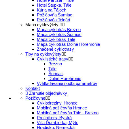
Hotel Partizán, Tále
Hotel Stupka, Tále
Kúria na Táloch
Požičovňa Šumiac
Požičovňa Telgárt
Mapa cyklovýlety
Mapa cyklotrás Brezno
Mapa cyklotrás Šumiac
Mapa cyklotrás Tále
Mapa cyklotrás Dolné Horehronie
Značené cyklotrasy
Tipy na cyklovýlety
Cyklistické trasy
Brezno
Tále
Šumiac
Dolné Horehronie
Vyhľladávanie podľa parametrov
Kontakt
Zhrnutie objednávky
Požičovne
Cyklodreziny, Hronec
Mobilná požičovňa Hronec
Mobilná požičovňa Tále - Brezno
Profibikers, Bystrá
Villa Ďumbierka, Mýto
Hradisko, Nemecká