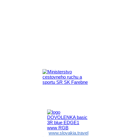
Aktivita realizovaná s finančnou podporou
Ministerstva cestovného ruchu
a športu Slovenskej republiky
www.slovakia.travel