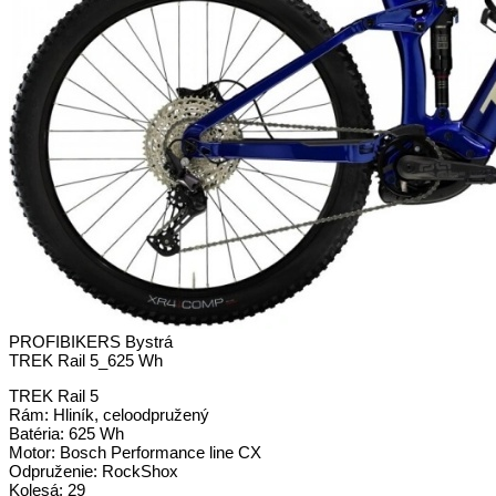
PROFIBIKERS Bystrá
TREK Rail 5_625 Wh
TREK Rail 5
Rám: Hliník, celoodpružený
Batéria: 625 Wh
Motor: Bosch Performance line CX
Odpruženie: RockShox
Kolesá: 29