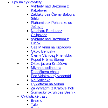
Tipy na cyklovýlety
Výhľady nad Breznom z
Kabátovej
Zákľuky cez Čierny Balog a
Sihlu
Pláňami cez Pohansko do
Ježovej
Na chatu Burdu cez
Chlipavice
Výhľady nad Breznom z
Lúčok
Cez Mlynnú na Krpačovo
Okolo Beňušky
Čierny Váh cez Priehybku
Popod Hrb na Štomp
Okolo jazera Krpáčovo
Mlynnou dolinou na
Dedečkovu chatu
Pod Vajskovksý vodopád
Na Srdiečko
Cyklotrasa na Muráň
Za výhľadmi z Kráľovej holi
Šumiacky okruh cez Besník
Cyklistické trasy
Brezno
Tále