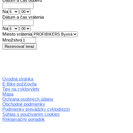
Dátum a čas odberu
Na
:
Dátum a čas vrátenia
Na
:
Miesto vrátenia
Množstvo
Úvodná stránka
E-Bike požičovňa
Tipy na cyklovýlety
Mapa
Ochrana osobných údajov
Obchodné podmienky
Podmienky prevádzky cyklodrezín
Súhlas s používaním cookies
Reklamačný poriadok
© 2026 horehronie.sk