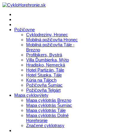
Požičovne
Cyklodreziny, Hronec
Mobilná požičovňa Hronec
Mobilná požičovňa Tále -
Brezno
Profibikers, Bystrá
Villa Ďumbierka, Mýto
Hradisko, Nemecká
Hotel Partizán, Tále
Hotel Stupka, Tále
Kúria na Táloch
Požičovňa Šumiac
Požičovňa Telgárt
Mapa cyklovýlety
Mapa cyklotrás Brezno
Mapa cyklotrás Šumiac
Mapa cyklotrás Tále
Mapa cyklotrás Dolné
Horehronie
Značené cyklotrasy