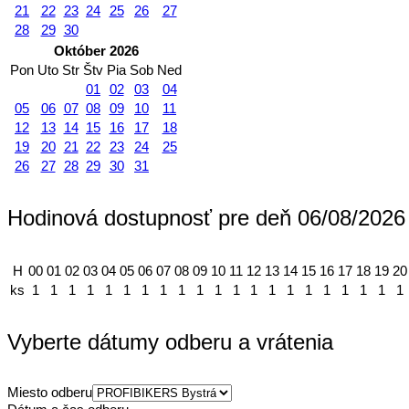
21
22
23
24
25
26
27
28
29
30
Október 2026
Pon
Uto
Str
Štv
Pia
Sob
Ned
01
02
03
04
05
06
07
08
09
10
11
12
13
14
15
16
17
18
19
20
21
22
23
24
25
26
27
28
29
30
31
Hodinová dostupnosť pre deň 06/08/2026
H
00
01
02
03
04
05
06
07
08
09
10
11
12
13
14
15
16
17
18
19
20
ks
1
1
1
1
1
1
1
1
1
1
1
1
1
1
1
1
1
1
1
1
1
Vyberte dátumy odberu a vrátenia
Miesto odberu