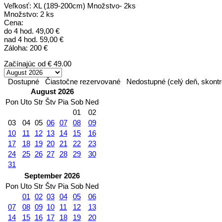
Veľkosť: XL (189-200cm) Množstvo- 2ks
Množstvo: 2 ks
Cena:
do 4 hod. 49,00 €
nad 4 hod. 59,00 €
Záloha: 200 €
Začínajúc od
€ 49.00
Dostupné
Čiastočne rezervované
Nedostupné (celý deň, skontr
August 2026
Pon
Uto
Str
Štv
Pia
Sob
Ned
01
02
03
04
05
06
07
08
09
10
11
12
13
14
15
16
17
18
19
20
21
22
23
24
25
26
27
28
29
30
31
September 2026
Pon
Uto
Str
Štv
Pia
Sob
Ned
01
02
03
04
05
06
07
08
09
10
11
12
13
14
15
16
17
18
19
20