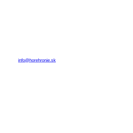
REGIÓN HOREHRONIE
oblastná organizácia cestovného ruchu
Klaster Horehronie
združenie cestovného ruchu
Nám. gen. M.R. Štefánika 3
977 01 Brezno
Telefón:
+421 911 633 119
E-mail:
info@horehronie.sk