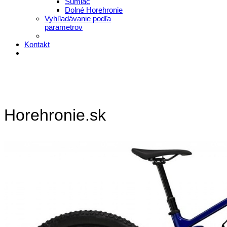
Šumiac
Dolné Horehronie
Vyhľladávanie podľa
parametrov
Kontakt
Horehronie.sk