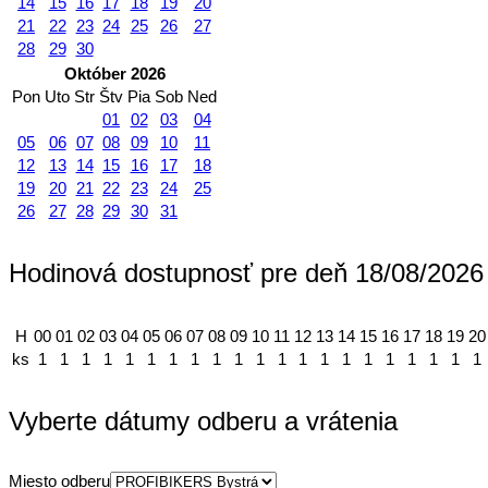
14
15
16
17
18
19
20
21
22
23
24
25
26
27
28
29
30
Október 2026
Pon
Uto
Str
Štv
Pia
Sob
Ned
01
02
03
04
05
06
07
08
09
10
11
12
13
14
15
16
17
18
19
20
21
22
23
24
25
26
27
28
29
30
31
Hodinová dostupnosť pre deň 18/08/2026
H
00
01
02
03
04
05
06
07
08
09
10
11
12
13
14
15
16
17
18
19
20
ks
1
1
1
1
1
1
1
1
1
1
1
1
1
1
1
1
1
1
1
1
1
Vyberte dátumy odberu a vrátenia
Miesto odberu