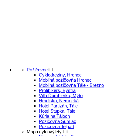
Požičovne
Cyklodreziny, Hronec
Mobilná požičovňa Hronec
Mobilná požičovňa Tále - Brezno
Profibikers, Bystrá
Villa Ďumbierka, Mýto
Hradisko, Nemecká
Hotel Partizán, Tále
Hotel Stupka, Tále
Kúria na Táloch
Požičovňa Šumiac
Požičovňa Telgárt
Mapa cyklovýlety