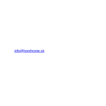
REGIÓN HOREHRONIE
oblastná organizácia cestovného ruchu
Klaster Horehronie
združenie cestovného ruchu
Nám. gen. M.R. Štefánika 3
977 01 Brezno
Telefón:
+421 911 633 119
E-mail:
info@horehronie.sk