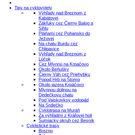
Tipy na cyklovýlety
Výhľady nad Breznom z
Kabátovej
Zákľuky cez Čierny Balog a
Sihlu
Pláňami cez Pohansko do
Ježovej
Na chatu Burdu cez
Chlipavice
Výhľady nad Breznom z
Lúčok
Cez Mlynnú na Krpačovo
Okolo Beňušky
Čierny Váh cez Priehybku
Popod Hrb na Štomp
Okolo jazera Krpáčovo
Mlynnou dolinou na
Dedečkovu chatu
Pod Vajskovksý vodopád
Na Srdiečko
Cyklotrasa na Muráň
Za výhľadmi z Kráľovej holi
Šumiacky okruh cez Besník
Cyklistické trasy
Brezno