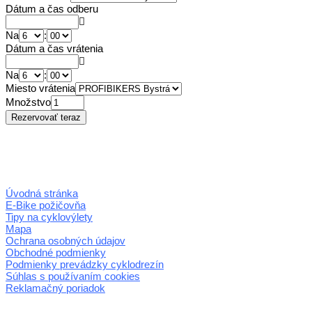
Dátum a čas odberu
Na
:
Dátum a čas vrátenia
Na
:
Miesto vrátenia
Množstvo
Úvodná stránka
E-Bike požičovňa
Tipy na cyklovýlety
Mapa
Ochrana osobných údajov
Obchodné podmienky
Podmienky prevádzky cyklodrezín
Súhlas s používaním cookies
Reklamačný poriadok
© 2026 horehronie.sk