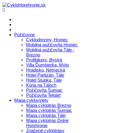
Požičovne
Cyklodreziny, Hronec
Mobilná požičovňa Hronec
Mobilná požičovňa Tále -
Brezno
Profibikers, Bystrá
Villa Ďumbierka, Mýto
Hradisko, Nemecká
Hotel Partizán, Tále
Hotel Stupka, Tále
Kúria na Táloch
Požičovňa Šumiac
Požičovňa Telgárt
Mapa cyklovýlety
Mapa cyklotrás Brezno
Mapa cyklotrás Šumiac
Mapa cyklotrás Tále
Mapa cyklotrás Dolné
Horehronie
Značené cyklotrasy