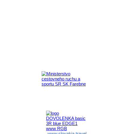
Aktivita realizovaná s finančnou podporou
Ministerstva cestovného ruchu
a športu Slovenskej republiky
www.slovakia.travel