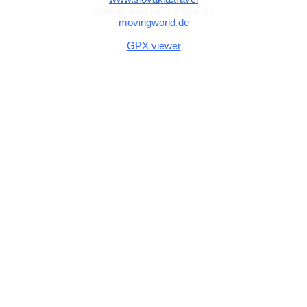
Aplikácia na GPX zadarmo
movingworld.de
Aplikácia na GPX zadarmo (Android)
GPX viewer