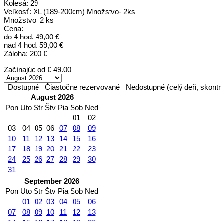
Kolesá: 29
Veľkosť: XL (189-200cm) Množstvo- 2ks
Množstvo: 2 ks
Cena:
do 4 hod. 49,00 €
nad 4 hod. 59,00 €
Záloha: 200 €
Začínajúc od
€ 49.00
Dostupné
Čiastočne rezervované
Nedostupné (celý deň, skontr
August 2026
Pon
Uto
Str
Štv
Pia
Sob
Ned
01
02
03
04
05
06
07
08
09
10
11
12
13
14
15
16
17
18
19
20
21
22
23
24
25
26
27
28
29
30
31
September 2026
Pon
Uto
Str
Štv
Pia
Sob
Ned
01
02
03
04
05
06
07
08
09
10
11
12
13