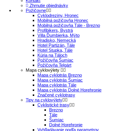
Kontakt
Zhrnutie objednávky
Požičovne
Cyklodreziny, Hronec
Mobilná požičovňa Hronec
Mobilná požičovňa Tále - Brezno
Profibikers, Bystrá
Villa Ďumbierka, Mýto
Hradisko, Nemecká
Hotel Partizán, Tále
Hotel Stupka, Tále
Kúria na Táloch
Požičovňa Šumiac
Požičovňa Telgárt
Mapa cyklovýlety
Mapa cyklotrás Brezno
Mapa cyklotrás Šumiac
Mapa cyklotrás Tále
Mapa cyklotrás Dolné Horehronie
Značené cyklotrasy
Tipy na cyklovýlety
Cyklistické trasy
Brezno
Tále
Šumiac
Dolné Horehronie
Vyhľladávanie podľa parametrov