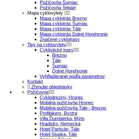
Požičovňa Šumiac
Požičovňa Telgárt
Mapa cyklovýlety
Mapa cyklotrás Brezno
Mapa cyklotrás Šumiac
Mapa cyklotrás Tále
Mapa cyklotrás Dolné Horehronie
Značené cyklotrasy
Tipy na cyklovýlety
Cyklistické trasy
Brezno
Tále
Šumiac
Dolné Horehronie
Vyhľladávanie podľa parametrov
Kontakt
Zhrnutie objednávky
Požičovne
Cyklodreziny, Hronec
Mobilná požičovňa Hronec
Mobilná požičovňa Tále - Brezno
Profibikers, Bystrá
Villa Ďumbierka, Mýto
Hradisko, Nemecká
Hotel Partizán, Tále
Hotel Stupka, Tále