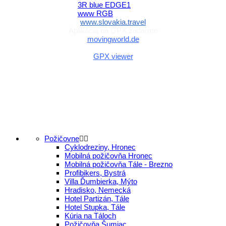
www.slovakia.travel
Aplikácia na GPX zadarmo
movingworld.de
Aplikácia na GPX zadarmo (Android)
GPX viewer
Požičovne
Cyklodreziny, Hronec
Mobilná požičovňa Hronec
Mobilná požičovňa Tále - Brezno
Profibikers, Bystrá
Villa Ďumbierka, Mýto
Hradisko, Nemecká
Hotel Partizán, Tále
Hotel Stupka, Tále
Kúria na Táloch
Požičovňa Šumiac