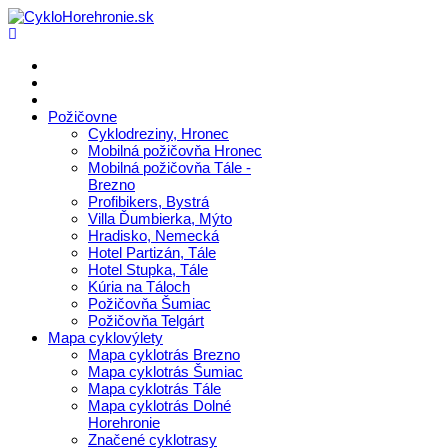
Požičovne
Cyklodreziny, Hronec
Mobilná požičovňa Hronec
Mobilná požičovňa Tále -
Brezno
Profibikers, Bystrá
Villa Ďumbierka, Mýto
Hradisko, Nemecká
Hotel Partizán, Tále
Hotel Stupka, Tále
Kúria na Táloch
Požičovňa Šumiac
Požičovňa Telgárt
Mapa cyklovýlety
Mapa cyklotrás Brezno
Mapa cyklotrás Šumiac
Mapa cyklotrás Tále
Mapa cyklotrás Dolné
Horehronie
Značené cyklotrasy