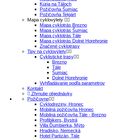
Kúria na Táloch
Požičovňa Šumiac
Požičovňa Telgárt
Mapa cyklovýlety
Mapa cyklotrás Brezno
Mapa cyklotrás Šumiac
Mapa cyklotrás Tále
Mapa cyklotrás Dolné Horehronie
Značené cyklotrasy
Tipy na cyklovýlety
Cyklistické trasy
Brezno
Tále
Šumiac
Dolné Horehronie
Vyhľladávanie podľa parametrov
Kontakt
Zhrnutie objednávky
Požičovne
Cyklodreziny, Hronec
Mobilná požičovňa Hronec
Mobilná požičovňa Tále - Brezno
Profibikers, Bystrá
Villa Ďumbierka, Mýto
Hradisko, Nemecká
Hotel Partizán, Tále