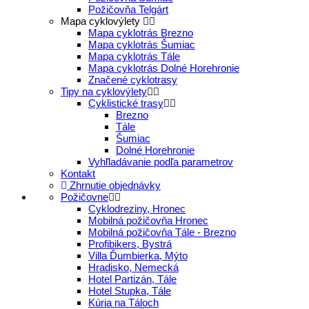
Požičovňa Telgárt
Mapa cyklovýlety
Mapa cyklotrás Brezno
Mapa cyklotrás Šumiac
Mapa cyklotrás Tále
Mapa cyklotrás Dolné Horehronie
Značené cyklotrasy
Tipy na cyklovýlety
Cyklistické trasy
Brezno
Tále
Šumiac
Dolné Horehronie
Vyhľladávanie podľa parametrov
Kontakt
Zhrnutie objednávky
Požičovne
Cyklodreziny, Hronec
Mobilná požičovňa Hronec
Mobilná požičovňa Tále - Brezno
Profibikers, Bystrá
Villa Ďumbierka, Mýto
Hradisko, Nemecká
Hotel Partizán, Tále
Hotel Stupka, Tále
Kúria na Táloch