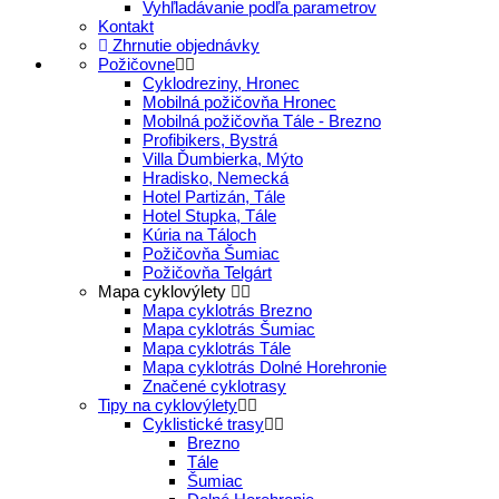
Vyhľladávanie podľa parametrov
Kontakt
Zhrnutie objednávky
Požičovne
Cyklodreziny, Hronec
Mobilná požičovňa Hronec
Mobilná požičovňa Tále - Brezno
Profibikers, Bystrá
Villa Ďumbierka, Mýto
Hradisko, Nemecká
Hotel Partizán, Tále
Hotel Stupka, Tále
Kúria na Táloch
Požičovňa Šumiac
Požičovňa Telgárt
Mapa cyklovýlety
Mapa cyklotrás Brezno
Mapa cyklotrás Šumiac
Mapa cyklotrás Tále
Mapa cyklotrás Dolné Horehronie
Značené cyklotrasy
Tipy na cyklovýlety
Cyklistické trasy
Brezno
Tále
Šumiac