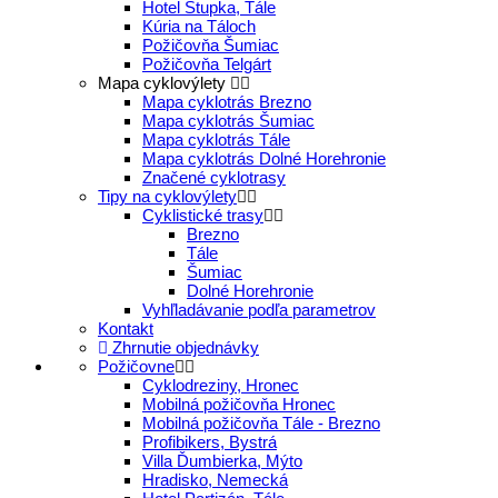
Hotel Stupka, Tále
Kúria na Táloch
Požičovňa Šumiac
Požičovňa Telgárt
Mapa cyklovýlety
Mapa cyklotrás Brezno
Mapa cyklotrás Šumiac
Mapa cyklotrás Tále
Mapa cyklotrás Dolné Horehronie
Značené cyklotrasy
Tipy na cyklovýlety
Cyklistické trasy
Brezno
Tále
Šumiac
Dolné Horehronie
Vyhľladávanie podľa parametrov
Kontakt
Zhrnutie objednávky
Požičovne
Cyklodreziny, Hronec
Mobilná požičovňa Hronec
Mobilná požičovňa Tále - Brezno
Profibikers, Bystrá
Villa Ďumbierka, Mýto
Hradisko, Nemecká