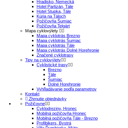
Hradisko, Nemecká
Hotel Partizán, Tále
Hotel Stupka, Tále
Kúria na Táloch
Požičovňa Šumiac
Požičovňa Telgárt
Mapa cyklovýlety
Mapa cyklotrás Brezno
Mapa cyklotrás Šumiac
Mapa cyklotrás Tále
Mapa cyklotrás Dolné Horehronie
Značené cyklotrasy
Tipy na cyklovýlety
Cyklistické trasy
Brezno
Tále
Šumiac
Dolné Horehronie
Vyhľladávanie podľa parametrov
Kontakt
Zhrnutie objednávky
Požičovne
Cyklodreziny, Hronec
Mobilná požičovňa Hronec
Mobilná požičovňa Tále - Brezno
Profibikers, Bystrá
Villa Ďumbierka, Mýto