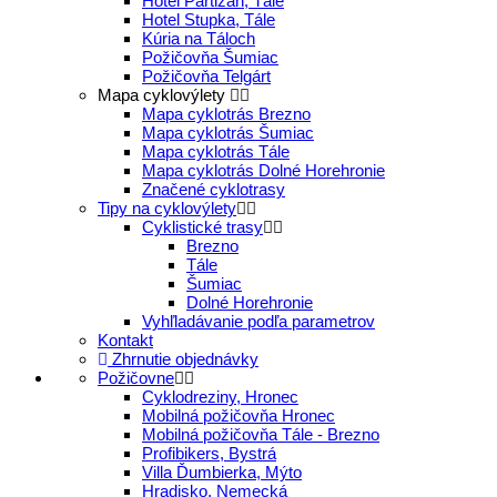
Hotel Partizán, Tále
Hotel Stupka, Tále
Kúria na Táloch
Požičovňa Šumiac
Požičovňa Telgárt
Mapa cyklovýlety
Mapa cyklotrás Brezno
Mapa cyklotrás Šumiac
Mapa cyklotrás Tále
Mapa cyklotrás Dolné Horehronie
Značené cyklotrasy
Tipy na cyklovýlety
Cyklistické trasy
Brezno
Tále
Šumiac
Dolné Horehronie
Vyhľladávanie podľa parametrov
Kontakt
Zhrnutie objednávky
Požičovne
Cyklodreziny, Hronec
Mobilná požičovňa Hronec
Mobilná požičovňa Tále - Brezno
Profibikers, Bystrá
Villa Ďumbierka, Mýto
Hradisko, Nemecká