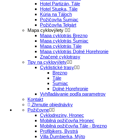
Hotel Partizán, Tále
Hotel Stupka, Tále
Kúria na Táloch
Požičovňa Šumiac
Požičovňa Telgárt
Mapa cyklovýlety
Mapa cyklotrás Brezno
Mapa cyklotrás Šumiac
Mapa cyklotrás Tále
Mapa cyklotrás Dolné Horehronie
Značené cyklotrasy
Tipy na cyklovýlety
Cyklistické trasy
Brezno
Tále
Šumiac
Dolné Horehronie
Vyhľladávanie podľa parametrov
Kontakt
Zhrnutie objednávky
Požičovne
Cyklodreziny, Hronec
Mobilná požičovňa Hronec
Mobilná požičovňa Tále - Brezno
Profibikers, Bystrá
Villa Ďumbierka, Mýto