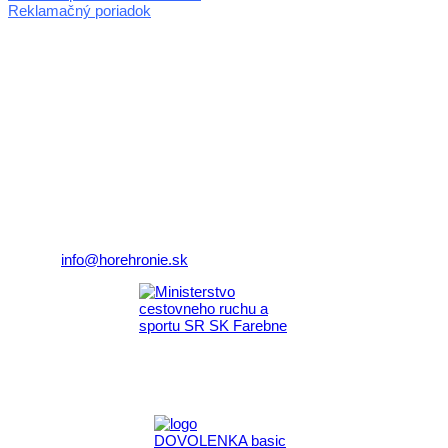
Reklamačný poriadok
© 2026 horehronie.sk
REGIÓN HOREHRONIE
oblastná organizácia cestovného ruchu
Klaster Horehronie
združenie cestovného ruchu
Nám. gen. M.R. Štefánika 3
977 01 Brezno
Telefón:
+421 911 633 119
E-mail:
info@horehronie.sk
Aktivita realizovaná s finančnou podporou
Ministerstva cestovného ruchu
a športu Slovenskej republiky