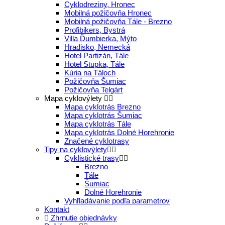
Cyklodreziny, Hronec
Mobilná požičovňa Hronec
Mobilná požičovňa Tále - Brezno
Profibikers, Bystrá
Villa Ďumbierka, Mýto
Hradisko, Nemecká
Hotel Partizán, Tále
Hotel Stupka, Tále
Kúria na Táloch
Požičovňa Šumiac
Požičovňa Telgárt
Mapa cyklovýlety
Mapa cyklotrás Brezno
Mapa cyklotrás Šumiac
Mapa cyklotrás Tále
Mapa cyklotrás Dolné Horehronie
Značené cyklotrasy
Tipy na cyklovýlety
Cyklistické trasy
Brezno
Tále
Šumiac
Dolné Horehronie
Vyhľladávanie podľa parametrov
Kontakt
Zhrnutie objednávky