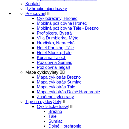
Kontakt
Zhrnutie objednávky
Požičovne
Cyklodreziny, Hronec
Mobilná požičovňa Hronec
Mobilná požičovňa Tále - Brezno
Profibikers, Bystrá
Villa Ďumbierka, Mýto
Hradisko, Nemecká
Hotel Partizán, Tále
Hotel Stupka, Tále
Kúria na Táloch
Požičovňa Šumiac
Požičovňa Telgárt
Mapa cyklovýlety
Mapa cyklotrás Brezno
Mapa cyklotrás Šumiac
Mapa cyklotrás Tále
Mapa cyklotrás Dolné Horehronie
Značené cyklotrasy
Tipy na cyklovýlety
Cyklistické trasy
Brezno
Tále
Šumiac
Dolné Horehronie