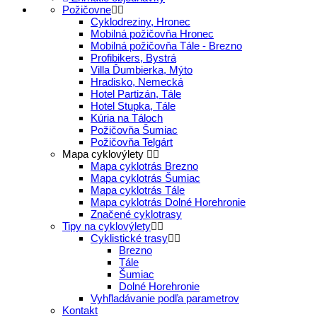
Požičovne
Cyklodreziny, Hronec
Mobilná požičovňa Hronec
Mobilná požičovňa Tále - Brezno
Profibikers, Bystrá
Villa Ďumbierka, Mýto
Hradisko, Nemecká
Hotel Partizán, Tále
Hotel Stupka, Tále
Kúria na Táloch
Požičovňa Šumiac
Požičovňa Telgárt
Mapa cyklovýlety
Mapa cyklotrás Brezno
Mapa cyklotrás Šumiac
Mapa cyklotrás Tále
Mapa cyklotrás Dolné Horehronie
Značené cyklotrasy
Tipy na cyklovýlety
Cyklistické trasy
Brezno
Tále
Šumiac
Dolné Horehronie
Vyhľladávanie podľa parametrov
Kontakt