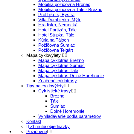
Mobilná požičovňa Hronec
Mobilná požičovňa Tále - Brezno
Profibikers, Bystrá
Villa Ďumbierka, Mýto
Hradisko, Nemecká
Hotel Partizán, Tále
Hotel Stupka, Tále
Kúria na Táloch
Požičovňa Šumiac
Požičovňa Telgárt
Mapa cyklovýlety
Mapa cyklotrás Brezno
Mapa cyklotrás Šumiac
Mapa cyklotrás Tále
Mapa cyklotrás Dolné Horehronie
Značené cyklotrasy
Tipy na cyklovýlety
Cyklistické trasy
Brezno
Tále
Šumiac
Dolné Horehronie
Vyhľladávanie podľa parametrov
Kontakt
Zhrnutie objednávky
Požičovne