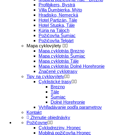
Profibikers, Bystrá
Villa Ďumbierka, Mýto
Hradisko, Nemecká
Hotel Partizán, Tále
Hotel Stupka, Tále
Kúria na Táloch
Požičovňa Šumiac
Požičovňa Telgárt
Mapa cyklovýlety
Mapa cyklotrás Brezno
Mapa cyklotrás Šumiac
Mapa cyklotrás Tále
Mapa cyklotrás Dolné Horehronie
Značené cyklotrasy
Tipy na cyklovýlety
Cyklistické trasy
Brezno
Tále
Šumiac
Dolné Horehronie
Vyhľladávanie podľa parametrov
Kontakt
Zhrnutie objednávky
Požičovne
Cyklodreziny, Hronec
Mobilná požičovňa Hronec