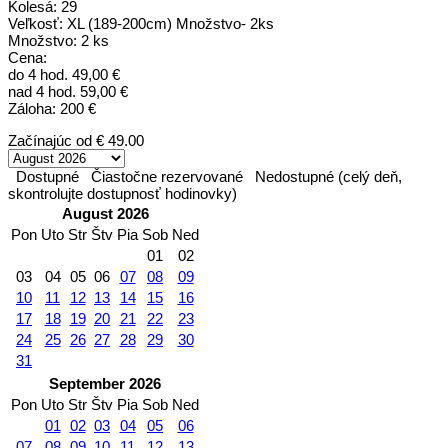
Kolesá: 29
Veľkosť: XL (189-200cm) Množstvo- 2ks
Množstvo: 2 ks
Cena:
do 4 hod. 49,00 €
nad 4 hod. 59,00 €
Záloha: 200 €
Začínajúc od
€ 49.00
Dostupné
Čiastočne rezervované
Nedostupné (celý deň,
skontrolujte dostupnosť hodinovky)
August 2026
Pon
Uto
Str
Štv
Pia
Sob
Ned
01
02
03
04
05
06
07
08
09
10
11
12
13
14
15
16
17
18
19
20
21
22
23
24
25
26
27
28
29
30
31
September 2026
Pon
Uto
Str
Štv
Pia
Sob
Ned
01
02
03
04
05
06
07
08
09
10
11
12
13