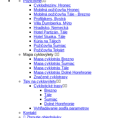
Požičovne
Cyklodreziny, Hronec
Mobilná požičovňa Hronec
Mobilná požičovňa Tále - Brezno
Profibikers, Bystrá
Villa Ďumbierka, Mýto
Hradisko, Nemecká
Hotel Partizán, Tále
Hotel Stupka, Tále
Kúria na Táloch
Požičovňa Šumiac
Požičovňa Telgárt
Mapa cyklovýlety
Mapa cyklotrás Brezno
Mapa cyklotrás Šumiac
Mapa cyklotrás Tále
Mapa cyklotrás Dolné Horehronie
Značené cyklotrasy
Tipy na cyklovýlety
Cyklistické trasy
Brezno
Tále
Šumiac
Dolné Horehronie
Vyhľladávanie podľa parametrov
Kontakt
Zhrnutie objednávky