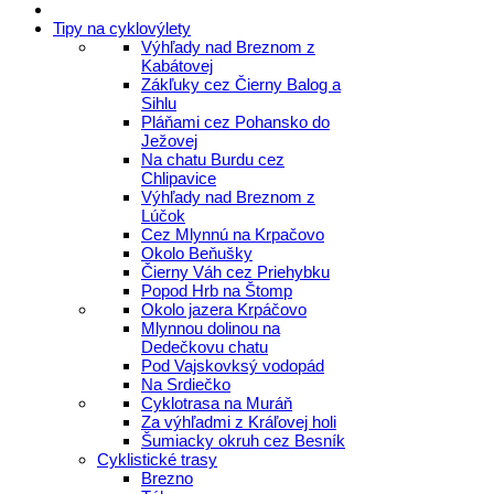
Tipy na cyklovýlety
Výhľady nad Breznom z
Kabátovej
Zákľuky cez Čierny Balog a
Sihlu
Pláňami cez Pohansko do
Ježovej
Na chatu Burdu cez
Chlipavice
Výhľady nad Breznom z
Lúčok
Cez Mlynnú na Krpačovo
Okolo Beňušky
Čierny Váh cez Priehybku
Popod Hrb na Štomp
Okolo jazera Krpáčovo
Mlynnou dolinou na
Dedečkovu chatu
Pod Vajskovksý vodopád
Na Srdiečko
Cyklotrasa na Muráň
Za výhľadmi z Kráľovej holi
Šumiacky okruh cez Besník
Cyklistické trasy
Brezno