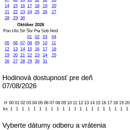
14
15
16
17
18
19
20
21
22
23
24
25
26
27
28
29
30
Október 2026
Pon
Uto
Str
Štv
Pia
Sob
Ned
01
02
03
04
05
06
07
08
09
10
11
12
13
14
15
16
17
18
19
20
21
22
23
24
25
26
27
28
29
30
31
Hodinová dostupnosť pre deň
07/08/2026
H
00
01
02
03
04
05
06
07
08
09
10
11
12
13
14
15
16
17
18
19
20
ks
1
1
1
1
1
1
1
1
1
1
1
1
1
1
1
1
1
1
1
1
1
Vyberte dátumy odberu a vrátenia