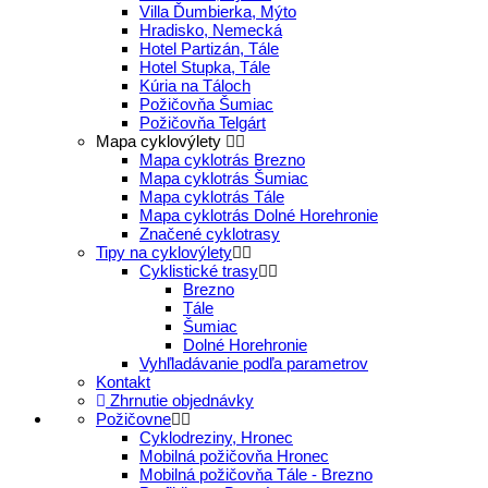
Villa Ďumbierka, Mýto
Hradisko, Nemecká
Hotel Partizán, Tále
Hotel Stupka, Tále
Kúria na Táloch
Požičovňa Šumiac
Požičovňa Telgárt
Mapa cyklovýlety
Mapa cyklotrás Brezno
Mapa cyklotrás Šumiac
Mapa cyklotrás Tále
Mapa cyklotrás Dolné Horehronie
Značené cyklotrasy
Tipy na cyklovýlety
Cyklistické trasy
Brezno
Tále
Šumiac
Dolné Horehronie
Vyhľladávanie podľa parametrov
Kontakt
Zhrnutie objednávky
Požičovne
Cyklodreziny, Hronec
Mobilná požičovňa Hronec
Mobilná požičovňa Tále - Brezno