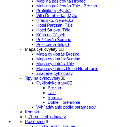
Mobilná požičovňa Hronec
Mobilná požičovňa Tále - Brezno
Profibikers, Bystrá
Villa Ďumbierka, Mýto
Hradisko, Nemecká
Hotel Partizán, Tále
Hotel Stupka, Tále
Kúria na Táloch
Požičovňa Šumiac
Požičovňa Telgárt
Mapa cyklovýlety
Mapa cyklotrás Brezno
Mapa cyklotrás Šumiac
Mapa cyklotrás Tále
Mapa cyklotrás Dolné Horehronie
Značené cyklotrasy
Tipy na cyklovýlety
Cyklistické trasy
Brezno
Tále
Šumiac
Dolné Horehronie
Vyhľladávanie podľa parametrov
Kontakt
Zhrnutie objednávky
Požičovne
Cyklodreziny, Hronec