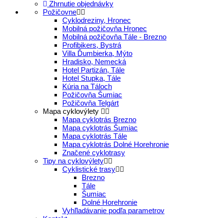
Zhrnutie objednávky
Požičovne
Cyklodreziny, Hronec
Mobilná požičovňa Hronec
Mobilná požičovňa Tále - Brezno
Profibikers, Bystrá
Villa Ďumbierka, Mýto
Hradisko, Nemecká
Hotel Partizán, Tále
Hotel Stupka, Tále
Kúria na Táloch
Požičovňa Šumiac
Požičovňa Telgárt
Mapa cyklovýlety
Mapa cyklotrás Brezno
Mapa cyklotrás Šumiac
Mapa cyklotrás Tále
Mapa cyklotrás Dolné Horehronie
Značené cyklotrasy
Tipy na cyklovýlety
Cyklistické trasy
Brezno
Tále
Šumiac
Dolné Horehronie
Vyhľladávanie podľa parametrov