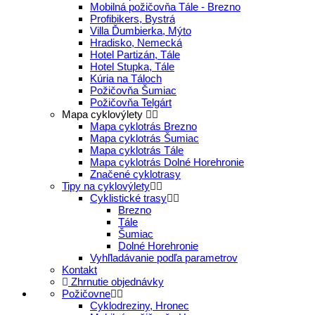
Mobilná požičovňa Tále - Brezno
Profibikers, Bystrá
Villa Ďumbierka, Mýto
Hradisko, Nemecká
Hotel Partizán, Tále
Hotel Stupka, Tále
Kúria na Táloch
Požičovňa Šumiac
Požičovňa Telgárt
Mapa cyklovýlety
Mapa cyklotrás Brezno
Mapa cyklotrás Šumiac
Mapa cyklotrás Tále
Mapa cyklotrás Dolné Horehronie
Značené cyklotrasy
Tipy na cyklovýlety
Cyklistické trasy
Brezno
Tále
Šumiac
Dolné Horehronie
Vyhľladávanie podľa parametrov
Kontakt
Zhrnutie objednávky
Požičovne
Cyklodreziny, Hronec