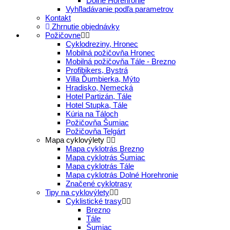
Dolné Horehronie
Vyhľladávanie podľa parametrov
Kontakt
Zhrnutie objednávky
Požičovne
Cyklodreziny, Hronec
Mobilná požičovňa Hronec
Mobilná požičovňa Tále - Brezno
Profibikers, Bystrá
Villa Ďumbierka, Mýto
Hradisko, Nemecká
Hotel Partizán, Tále
Hotel Stupka, Tále
Kúria na Táloch
Požičovňa Šumiac
Požičovňa Telgárt
Mapa cyklovýlety
Mapa cyklotrás Brezno
Mapa cyklotrás Šumiac
Mapa cyklotrás Tále
Mapa cyklotrás Dolné Horehronie
Značené cyklotrasy
Tipy na cyklovýlety
Cyklistické trasy
Brezno
Tále
Šumiac