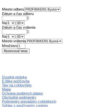
Miesto odberu
Dátum a čas odberu
Na
:
Dátum a čas vrátenia
Na
:
Miesto vrátenia
Množstvo
Úvodná stránka
E-Bike požičovňa
Tipy na cyklovýlety
Mapa
Ochrana osobných údajov
Obchodné podmienky
Podmienky prevádzky cyklodrezín
Súhlas s používaním cookies