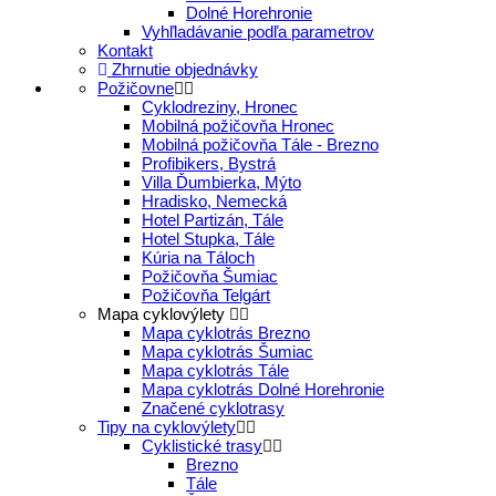
Dolné Horehronie
Vyhľladávanie podľa parametrov
Kontakt
Zhrnutie objednávky
Požičovne
Cyklodreziny, Hronec
Mobilná požičovňa Hronec
Mobilná požičovňa Tále - Brezno
Profibikers, Bystrá
Villa Ďumbierka, Mýto
Hradisko, Nemecká
Hotel Partizán, Tále
Hotel Stupka, Tále
Kúria na Táloch
Požičovňa Šumiac
Požičovňa Telgárt
Mapa cyklovýlety
Mapa cyklotrás Brezno
Mapa cyklotrás Šumiac
Mapa cyklotrás Tále
Mapa cyklotrás Dolné Horehronie
Značené cyklotrasy
Tipy na cyklovýlety
Cyklistické trasy
Brezno
Tále