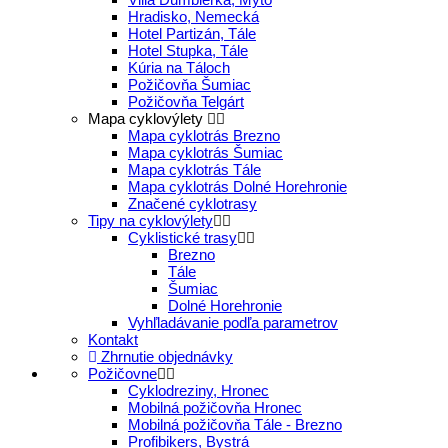
Hradisko, Nemecká
Hotel Partizán, Tále
Hotel Stupka, Tále
Kúria na Táloch
Požičovňa Šumiac
Požičovňa Telgárt
Mapa cyklovýlety
Mapa cyklotrás Brezno
Mapa cyklotrás Šumiac
Mapa cyklotrás Tále
Mapa cyklotrás Dolné Horehronie
Značené cyklotrasy
Tipy na cyklovýlety
Cyklistické trasy
Brezno
Tále
Šumiac
Dolné Horehronie
Vyhľladávanie podľa parametrov
Kontakt
Zhrnutie objednávky
Požičovne
Cyklodreziny, Hronec
Mobilná požičovňa Hronec
Mobilná požičovňa Tále - Brezno
Profibikers, Bystrá