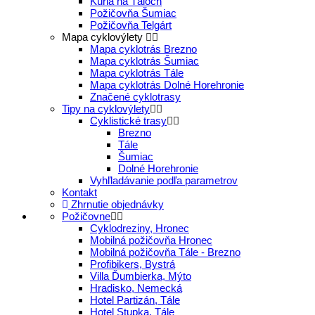
Kúria na Táloch
Požičovňa Šumiac
Požičovňa Telgárt
Mapa cyklovýlety
Mapa cyklotrás Brezno
Mapa cyklotrás Šumiac
Mapa cyklotrás Tále
Mapa cyklotrás Dolné Horehronie
Značené cyklotrasy
Tipy na cyklovýlety
Cyklistické trasy
Brezno
Tále
Šumiac
Dolné Horehronie
Vyhľladávanie podľa parametrov
Kontakt
Zhrnutie objednávky
Požičovne
Cyklodreziny, Hronec
Mobilná požičovňa Hronec
Mobilná požičovňa Tále - Brezno
Profibikers, Bystrá
Villa Ďumbierka, Mýto
Hradisko, Nemecká
Hotel Partizán, Tále
Hotel Stupka, Tále