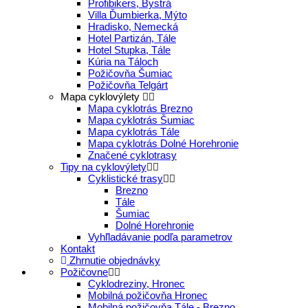
Profibikers, Bystrá
Villa Ďumbierka, Mýto
Hradisko, Nemecká
Hotel Partizán, Tále
Hotel Stupka, Tále
Kúria na Táloch
Požičovňa Šumiac
Požičovňa Telgárt
Mapa cyklovýlety
Mapa cyklotrás Brezno
Mapa cyklotrás Šumiac
Mapa cyklotrás Tále
Mapa cyklotrás Dolné Horehronie
Značené cyklotrasy
Tipy na cyklovýlety
Cyklistické trasy
Brezno
Tále
Šumiac
Dolné Horehronie
Vyhľladávanie podľa parametrov
Kontakt
Zhrnutie objednávky
Požičovne
Cyklodreziny, Hronec
Mobilná požičovňa Hronec
Mobilná požičovňa Tále - Brezno