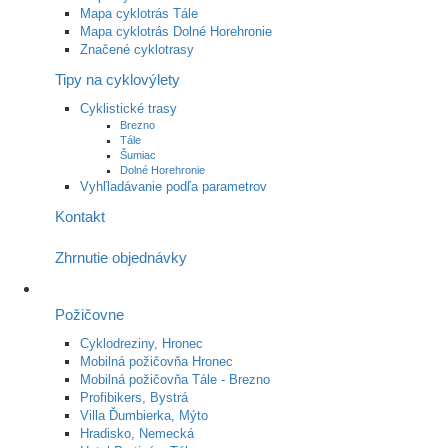
Mapa cyklotrás Tále
Mapa cyklotrás Dolné Horehronie
Značené cyklotrasy
Tipy na cyklovýlety
Cyklistické trasy
Brezno
Tále
Šumiac
Dolné Horehronie
Vyhľladávanie podľa parametrov
Kontakt
Zhrnutie objednávky
Požičovne
Cyklodreziny, Hronec
Mobilná požičovňa Hronec
Mobilná požičovňa Tále - Brezno
Profibikers, Bystrá
Villa Ďumbierka, Mýto
Hradisko, Nemecká