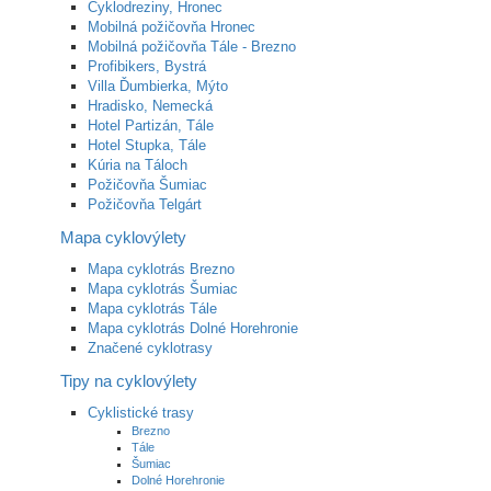
Cyklodreziny, Hronec
Mobilná požičovňa Hronec
Mobilná požičovňa Tále - Brezno
Profibikers, Bystrá
Villa Ďumbierka, Mýto
Hradisko, Nemecká
Hotel Partizán, Tále
Hotel Stupka, Tále
Kúria na Táloch
Požičovňa Šumiac
Požičovňa Telgárt
Mapa cyklovýlety
Mapa cyklotrás Brezno
Mapa cyklotrás Šumiac
Mapa cyklotrás Tále
Mapa cyklotrás Dolné Horehronie
Značené cyklotrasy
Tipy na cyklovýlety
Cyklistické trasy
Brezno
Tále
Šumiac
Dolné Horehronie