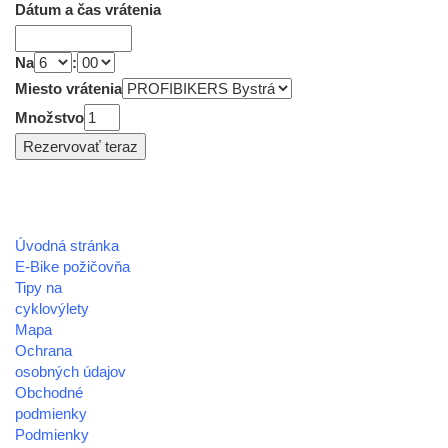
Dátum a čas vrátenia
Na
:
Miesto vrátenia
Množstvo
Úvodná stránka
REGIÓN HOREHRONIE
E-Bike požičovňa
oblastná organizácia cestovného ruchu
Tipy na
cyklovýlety
Klaster Horehronie
Mapa
združenie cestovného ruchu
Ochrana
osobných údajov
Nám. gen. M.R. Štefánika 3
Obchodné
977 01 Brezno
podmienky
Podmienky
Telefón:
+421 911 633 119