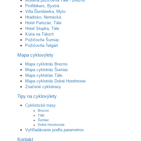
Mobilná požičovňa Tále - Brezno
Profibikers, Bystrá
Villa Ďumbierka, Mýto
Hradisko, Nemecká
Hotel Partizán, Tále
Hotel Stupka, Tále
Kúria na Táloch
Požičovňa Šumiac
Požičovňa Telgárt
Mapa cyklovýlety
Mapa cyklotrás Brezno
Mapa cyklotrás Šumiac
Mapa cyklotrás Tále
Mapa cyklotrás Dolné Horehronie
Značené cyklotrasy
Tipy na cyklovýlety
Cyklistické trasy
Brezno
Tále
Šumiac
Dolné Horehronie
Vyhľladávanie podľa parametrov
Kontakt