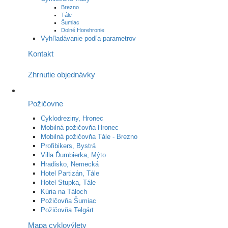
Brezno
Tále
Šumiac
Dolné Horehronie
Vyhľladávanie podľa parametrov
Kontakt
Zhrnutie objednávky
Požičovne
Cyklodreziny, Hronec
Mobilná požičovňa Hronec
Mobilná požičovňa Tále - Brezno
Profibikers, Bystrá
Villa Ďumbierka, Mýto
Hradisko, Nemecká
Hotel Partizán, Tále
Hotel Stupka, Tále
Kúria na Táloch
Požičovňa Šumiac
Požičovňa Telgárt
Mapa cyklovýlety