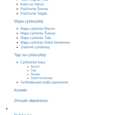
Kúria na Táloch
Požičovňa Šumiac
Požičovňa Telgárt
Mapa cyklovýlety
Mapa cyklotrás Brezno
Mapa cyklotrás Šumiac
Mapa cyklotrás Tále
Mapa cyklotrás Dolné Horehronie
Značené cyklotrasy
Tipy na cyklovýlety
Cyklistické trasy
Brezno
Tále
Šumiac
Dolné Horehronie
Vyhľladávanie podľa parametrov
Kontakt
Zhrnutie objednávky