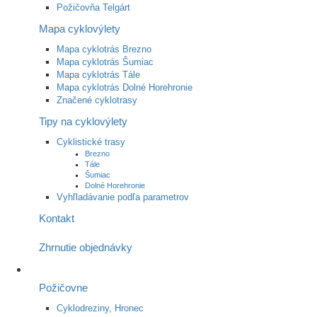
Požičovňa Telgárt
Mapa cyklovýlety
Mapa cyklotrás Brezno
Mapa cyklotrás Šumiac
Mapa cyklotrás Tále
Mapa cyklotrás Dolné Horehronie
Značené cyklotrasy
Tipy na cyklovýlety
Cyklistické trasy
Brezno
Tále
Šumiac
Dolné Horehronie
Vyhľladávanie podľa parametrov
Kontakt
Zhrnutie objednávky
Požičovne
Cyklodreziny, Hronec