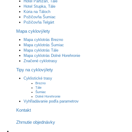
Hotel Partizán, Tále
Hotel Stupka, Tále
Kúria na Táloch
Požičovňa Šumiac
Požičovňa Telgárt
Mapa cyklovýlety
Mapa cyklotrás Brezno
Mapa cyklotrás Šumiac
Mapa cyklotrás Tále
Mapa cyklotrás Dolné Horehronie
Značené cyklotrasy
Tipy na cyklovýlety
Cyklistické trasy
Brezno
Tále
Šumiac
Dolné Horehronie
Vyhľladávanie podľa parametrov
Kontakt
Zhrnutie objednávky