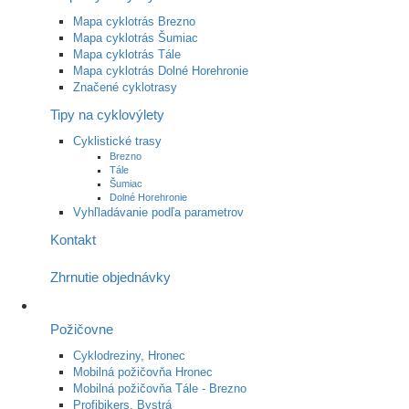
Mapa cyklotrás Brezno
Mapa cyklotrás Šumiac
Mapa cyklotrás Tále
Mapa cyklotrás Dolné Horehronie
Značené cyklotrasy
Tipy na cyklovýlety
Cyklistické trasy
Brezno
Tále
Šumiac
Dolné Horehronie
Vyhľladávanie podľa parametrov
Kontakt
Zhrnutie objednávky
Požičovne
Cyklodreziny, Hronec
Mobilná požičovňa Hronec
Mobilná požičovňa Tále - Brezno
Profibikers, Bystrá