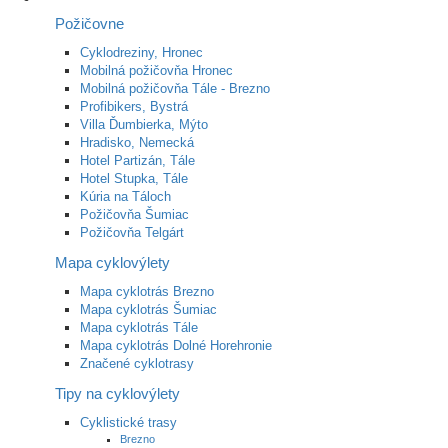
Požičovne
Cyklodreziny, Hronec
Mobilná požičovňa Hronec
Mobilná požičovňa Tále - Brezno
Profibikers, Bystrá
Villa Ďumbierka, Mýto
Hradisko, Nemecká
Hotel Partizán, Tále
Hotel Stupka, Tále
Kúria na Táloch
Požičovňa Šumiac
Požičovňa Telgárt
Mapa cyklovýlety
Mapa cyklotrás Brezno
Mapa cyklotrás Šumiac
Mapa cyklotrás Tále
Mapa cyklotrás Dolné Horehronie
Značené cyklotrasy
Tipy na cyklovýlety
Cyklistické trasy
Brezno