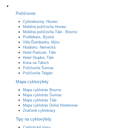
Požičovne
Cyklodreziny, Hronec
Mobilná požičovňa Hronec
Mobilná požičovňa Tále - Brezno
Profibikers, Bystrá
Villa Ďumbierka, Mýto
Hradisko, Nemecká
Hotel Partizán, Tále
Hotel Stupka, Tále
Kúria na Táloch
Požičovňa Šumiac
Požičovňa Telgárt
Mapa cyklovýlety
Mapa cyklotrás Brezno
Mapa cyklotrás Šumiac
Mapa cyklotrás Tále
Mapa cyklotrás Dolné Horehronie
Značené cyklotrasy
Tipy na cyklovýlety
Cyklistické trasy