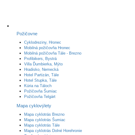
Požičovne
Cyklodreziny, Hronec
Mobilná požičovňa Hronec
Mobilná požičovňa Tále - Brezno
Profibikers, Bystrá
Villa Ďumbierka, Mýto
Hradisko, Nemecká
Hotel Partizán, Tále
Hotel Stupka, Tále
Kúria na Táloch
Požičovňa Šumiac
Požičovňa Telgárt
Mapa cyklovýlety
Mapa cyklotrás Brezno
Mapa cyklotrás Šumiac
Mapa cyklotrás Tále
Mapa cyklotrás Dolné Horehronie