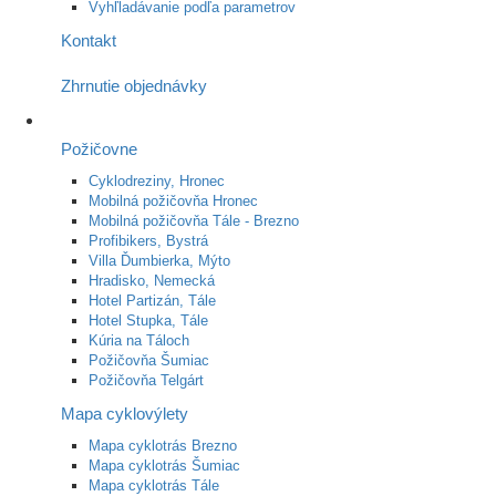
Vyhľladávanie podľa parametrov
Kontakt
Zhrnutie objednávky
Požičovne
Cyklodreziny, Hronec
Mobilná požičovňa Hronec
Mobilná požičovňa Tále - Brezno
Profibikers, Bystrá
Villa Ďumbierka, Mýto
Hradisko, Nemecká
Hotel Partizán, Tále
Hotel Stupka, Tále
Kúria na Táloch
Požičovňa Šumiac
Požičovňa Telgárt
Mapa cyklovýlety
Mapa cyklotrás Brezno
Mapa cyklotrás Šumiac
Mapa cyklotrás Tále