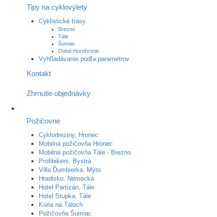
Tipy na cyklovýlety
Cyklistické trasy
Brezno
Tále
Šumiac
Dolné Horehronie
Vyhľladávanie podľa parametrov
Kontakt
Zhrnutie objednávky
Požičovne
Cyklodreziny, Hronec
Mobilná požičovňa Hronec
Mobilná požičovňa Tále - Brezno
Profibikers, Bystrá
Villa Ďumbierka, Mýto
Hradisko, Nemecká
Hotel Partizán, Tále
Hotel Stupka, Tále
Kúria na Táloch
Požičovňa Šumiac