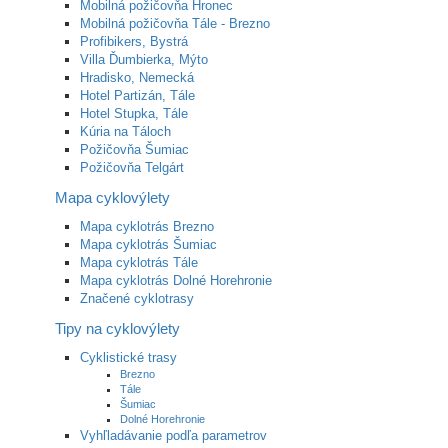
Mobilná požičovňa Hronec
Mobilná požičovňa Tále - Brezno
Profibikers, Bystrá
Villa Ďumbierka, Mýto
Hradisko, Nemecká
Hotel Partizán, Tále
Hotel Stupka, Tále
Kúria na Táloch
Požičovňa Šumiac
Požičovňa Telgárt
Mapa cyklovýlety
Mapa cyklotrás Brezno
Mapa cyklotrás Šumiac
Mapa cyklotrás Tále
Mapa cyklotrás Dolné Horehronie
Značené cyklotrasy
Tipy na cyklovýlety
Cyklistické trasy
Brezno
Tále
Šumiac
Dolné Horehronie
Vyhľladávanie podľa parametrov