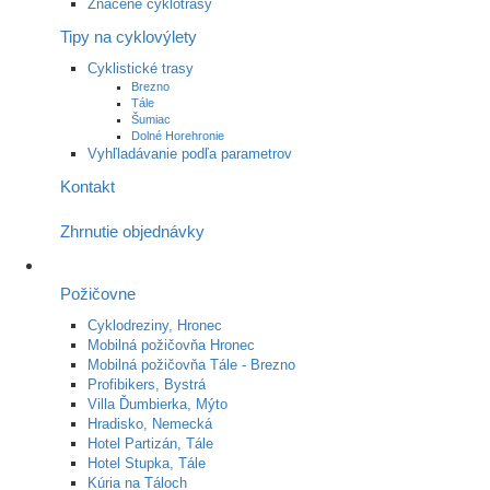
Značené cyklotrasy
Tipy na cyklovýlety
Cyklistické trasy
Brezno
Tále
Šumiac
Dolné Horehronie
Vyhľladávanie podľa parametrov
Kontakt
Zhrnutie objednávky
Požičovne
Cyklodreziny, Hronec
Mobilná požičovňa Hronec
Mobilná požičovňa Tále - Brezno
Profibikers, Bystrá
Villa Ďumbierka, Mýto
Hradisko, Nemecká
Hotel Partizán, Tále
Hotel Stupka, Tále
Kúria na Táloch