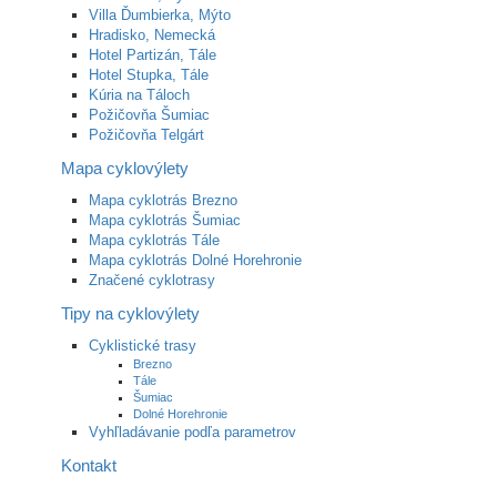
Villa Ďumbierka, Mýto
Hradisko, Nemecká
Hotel Partizán, Tále
Hotel Stupka, Tále
Kúria na Táloch
Požičovňa Šumiac
Požičovňa Telgárt
Mapa cyklovýlety
Mapa cyklotrás Brezno
Mapa cyklotrás Šumiac
Mapa cyklotrás Tále
Mapa cyklotrás Dolné Horehronie
Značené cyklotrasy
Tipy na cyklovýlety
Cyklistické trasy
Brezno
Tále
Šumiac
Dolné Horehronie
Vyhľladávanie podľa parametrov
Kontakt