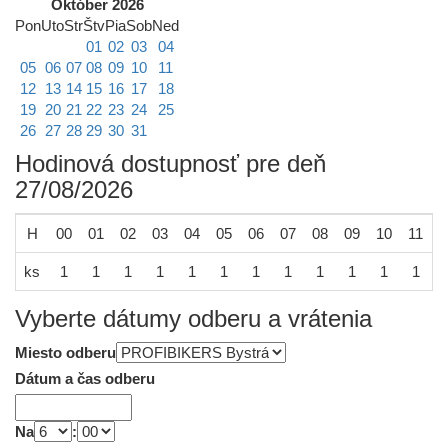
Október 2026
Pon
Uto
Str
Štv
Pia
Sob
Ned
01
02
03
04
05
06
07
08
09
10
11
12
13
14
15
16
17
18
19
20
21
22
23
24
25
26
27
28
29
30
31
Hodinová dostupnosť pre deň
27/08/2026
H
00
01
02
03
04
05
06
07
08
09
10
11
1
ks
1
1
1
1
1
1
1
1
1
1
1
1
Vyberte dátumy odberu a vrátenia
Miesto odberu
Dátum a čas odberu
Na
: