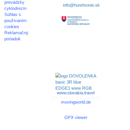
prevádzky
E-mail:
info@horehronie.sk
cyklodrezín
Súhlas s
používaním
cookies
Reklamačný
Aktivita realizovaná s
poriadok
finančnou podporou
© 2026
Ministerstva cestovného
horehronie.sk
ruchu
a športu Slovenskej
republiky
www.slovakia.travel
Aplikácia na GPX zadarmo
movingworld.de
Aplikácia na GPX zadarmo
(Android)
GPX viewer