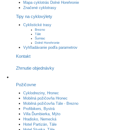
Mapa cyklotrás Dolné Horehronie
Značené cyklotrasy
Tipy na cyklovýlety
Cyklistické trasy
Brezno
Tále
Šumiac
Dolné Horehronie
Vyhľladávanie podľa parametrov
Kontakt
Zhrnutie objednávky
Požičovne
Cyklodreziny, Hronec
Mobilná požičovňa Hronec
Mobilná požičovňa Tále - Brezno
Profibikers, Bystrá
Villa Ďumbierka, Mýto
Hradisko, Nemecká
Hotel Partizán, Tále
Hotel Stupka, Tále