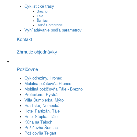
Cyklistické trasy
Brezno
Tále
Šumiac
Dolné Horehronie
Vyhľladávanie podľa parametrov
Kontakt
Zhrnutie objednávky
Požičovne
Cyklodreziny, Hronec
Mobilná požičovňa Hronec
Mobilná požičovňa Tále - Brezno
Profibikers, Bystrá
Villa Ďumbierka, Mýto
Hradisko, Nemecká
Hotel Partizán, Tále
Hotel Stupka, Tále
Kúria na Táloch
Požičovňa Šumiac
Požičovňa Telgárt