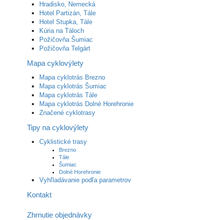
Hradisko, Nemecká
Hotel Partizán, Tále
Hotel Stupka, Tále
Kúria na Táloch
Požičovňa Šumiac
Požičovňa Telgárt
Mapa cyklovýlety
Mapa cyklotrás Brezno
Mapa cyklotrás Šumiac
Mapa cyklotrás Tále
Mapa cyklotrás Dolné Horehronie
Značené cyklotrasy
Tipy na cyklovýlety
Cyklistické trasy
Brezno
Tále
Šumiac
Dolné Horehronie
Vyhľladávanie podľa parametrov
Kontakt
Zhrnutie objednávky