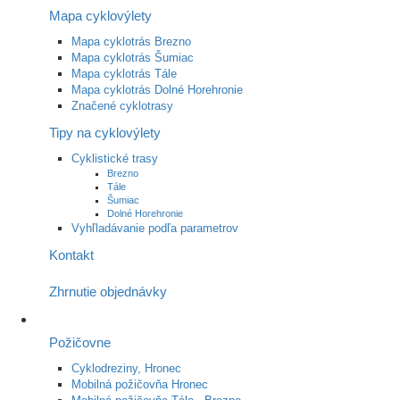
Mapa cyklovýlety
Mapa cyklotrás Brezno
Mapa cyklotrás Šumiac
Mapa cyklotrás Tále
Mapa cyklotrás Dolné Horehronie
Značené cyklotrasy
Tipy na cyklovýlety
Cyklistické trasy
Brezno
Tále
Šumiac
Dolné Horehronie
Vyhľladávanie podľa parametrov
Kontakt
Zhrnutie objednávky
Požičovne
Cyklodreziny, Hronec
Mobilná požičovňa Hronec