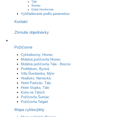
Tále
Šumiac
Dolné Horehronie
Vyhľladávanie podľa parametrov
Kontakt
Zhrnutie objednávky
Požičovne
Cyklodreziny, Hronec
Mobilná požičovňa Hronec
Mobilná požičovňa Tále - Brezno
Profibikers, Bystrá
Villa Ďumbierka, Mýto
Hradisko, Nemecká
Hotel Partizán, Tále
Hotel Stupka, Tále
Kúria na Táloch
Požičovňa Šumiac
Požičovňa Telgárt
Mapa cyklovýlety