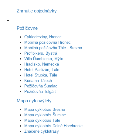
Zhrnutie objednávky
Požičovne
Cyklodreziny, Hronec
Mobilná požičovňa Hronec
Mobilná požičovňa Tále - Brezno
Profibikers, Bystrá
Villa Ďumbierka, Mýto
Hradisko, Nemecká
Hotel Partizán, Tále
Hotel Stupka, Tále
Kúria na Táloch
Požičovňa Šumiac
Požičovňa Telgárt
Mapa cyklovýlety
Mapa cyklotrás Brezno
Mapa cyklotrás Šumiac
Mapa cyklotrás Tále
Mapa cyklotrás Dolné Horehronie
Značené cyklotrasy