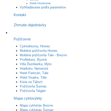
Dolné Horehronie
Vyhľladávanie podľa parametrov
Kontakt
Zhrnutie objednávky
Požičovne
Cyklodreziny, Hronec
Mobilná požičovňa Hronec
Mobilná požičovňa Tále - Brezno
Profibikers, Bystrá
Villa Ďumbierka, Mýto
Hradisko, Nemecká
Hotel Partizán, Tále
Hotel Stupka, Tále
Kúria na Táloch
Požičovňa Šumiac
Požičovňa Telgárt
Mapa cyklovýlety
Mapa cyklotrás Brezno
Mapa cyklotrás Šumiac