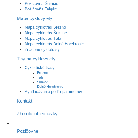
Požičovňa Šumiac
Požičovňa Telgárt
Mapa cyklovýlety
Mapa cyklotrás Brezno
Mapa cyklotrás Šumiac
Mapa cyklotrás Tále
Mapa cyklotrás Dolné Horehronie
Značené cyklotrasy
Tipy na cyklovýlety
Cyklistické trasy
Brezno
Tále
Šumiac
Dolné Horehronie
Vyhľladávanie podľa parametrov
Kontakt
Zhrnutie objednávky
Požičovne