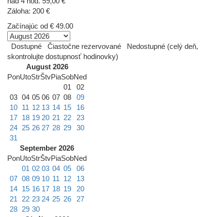
nad 4 hod. 59,00 €
Záloha: 200 €
Začínajúc od
€ 49.00
Dostupné
Čiastočne rezervované
Nedostupné (celý deň,
skontrolujte dostupnosť hodinovky)
August 2026
Pon
Uto
Str
Štv
Pia
Sob
Ned
01
02
03
04
05
06
07
08
09
10
11
12
13
14
15
16
17
18
19
20
21
22
23
24
25
26
27
28
29
30
31
September 2026
Pon
Uto
Str
Štv
Pia
Sob
Ned
01
02
03
04
05
06
07
08
09
10
11
12
13
14
15
16
17
18
19
20
21
22
23
24
25
26
27
28
29
30