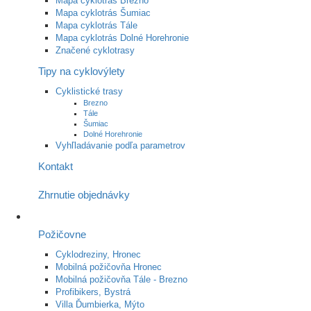
Mapa cyklotrás Brezno
Mapa cyklotrás Šumiac
Mapa cyklotrás Tále
Mapa cyklotrás Dolné Horehronie
Značené cyklotrasy
Tipy na cyklovýlety
Cyklistické trasy
Brezno
Tále
Šumiac
Dolné Horehronie
Vyhľladávanie podľa parametrov
Kontakt
Zhrnutie objednávky
Požičovne
Cyklodreziny, Hronec
Mobilná požičovňa Hronec
Mobilná požičovňa Tále - Brezno
Profibikers, Bystrá
Villa Ďumbierka, Mýto