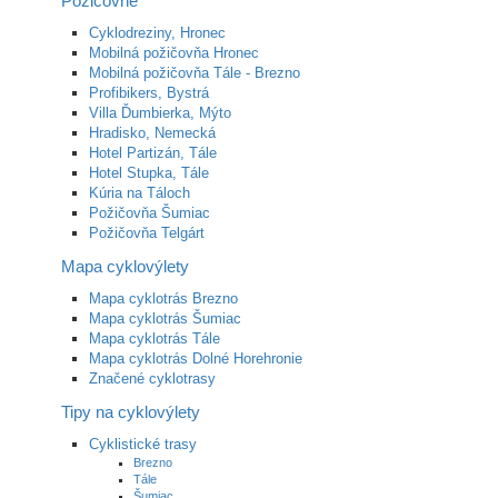
Požičovne
Cyklodreziny, Hronec
Mobilná požičovňa Hronec
Mobilná požičovňa Tále - Brezno
Profibikers, Bystrá
Villa Ďumbierka, Mýto
Hradisko, Nemecká
Hotel Partizán, Tále
Hotel Stupka, Tále
Kúria na Táloch
Požičovňa Šumiac
Požičovňa Telgárt
Mapa cyklovýlety
Mapa cyklotrás Brezno
Mapa cyklotrás Šumiac
Mapa cyklotrás Tále
Mapa cyklotrás Dolné Horehronie
Značené cyklotrasy
Tipy na cyklovýlety
Cyklistické trasy
Brezno
Tále
Šumiac