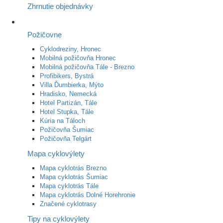
Zhrnutie objednávky
Požičovne
Cyklodreziny, Hronec
Mobilná požičovňa Hronec
Mobilná požičovňa Tále - Brezno
Profibikers, Bystrá
Villa Ďumbierka, Mýto
Hradisko, Nemecká
Hotel Partizán, Tále
Hotel Stupka, Tále
Kúria na Táloch
Požičovňa Šumiac
Požičovňa Telgárt
Mapa cyklovýlety
Mapa cyklotrás Brezno
Mapa cyklotrás Šumiac
Mapa cyklotrás Tále
Mapa cyklotrás Dolné Horehronie
Značené cyklotrasy
Tipy na cyklovýlety