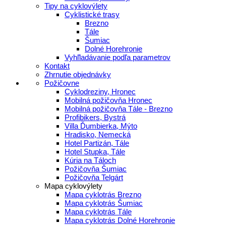
Tipy na cyklovýlety
Cyklistické trasy
Brezno
Tále
Šumiac
Dolné Horehronie
Vyhľladávanie podľa parametrov
Kontakt
Zhrnutie objednávky
Požičovne
Cyklodreziny, Hronec
Mobilná požičovňa Hronec
Mobilná požičovňa Tále - Brezno
Profibikers, Bystrá
Villa Ďumbierka, Mýto
Hradisko, Nemecká
Hotel Partizán, Tále
Hotel Stupka, Tále
Kúria na Táloch
Požičovňa Šumiac
Požičovňa Telgárt
Mapa cyklovýlety
Mapa cyklotrás Brezno
Mapa cyklotrás Šumiac
Mapa cyklotrás Tále
Mapa cyklotrás Dolné Horehronie