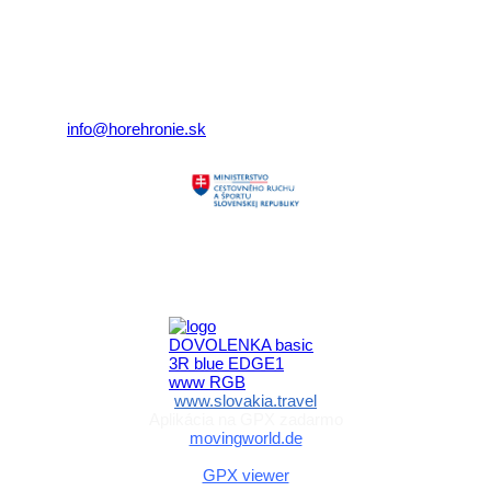
združenie cestovného ruchu
Nám. gen. M.R. Štefánika 3
977 01 Brezno
Telefón:
+421 911 633 119
E-mail:
info@horehronie.sk
Aktivita realizovaná s finančnou podporou
Ministerstva cestovného ruchu
a športu Slovenskej republiky
www.slovakia.travel
Aplikácia na GPX zadarmo
movingworld.de
Aplikácia na GPX zadarmo (Android)
GPX viewer