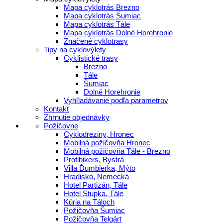
Mapa cyklotrás Brezno
Mapa cyklotrás Šumiac
Mapa cyklotrás Tále
Mapa cyklotrás Dolné Horehronie
Značené cyklotrasy
Tipy na cyklovýlety
Cyklistické trasy
Brezno
Tále
Šumiac
Dolné Horehronie
Vyhľladávanie podľa parametrov
Kontakt
Zhrnutie objednávky
Požičovne
Cyklodreziny, Hronec
Mobilná požičovňa Hronec
Mobilná požičovňa Tále - Brezno
Profibikers, Bystrá
Villa Ďumbierka, Mýto
Hradisko, Nemecká
Hotel Partizán, Tále
Hotel Stupka, Tále
Kúria na Táloch
Požičovňa Šumiac
Požičovňa Telgárt