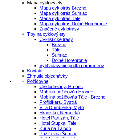
Mapa cyklovýlety
Mapa cyklotrás Brezno
Mapa cyklotrás Šumiac
Mapa cyklotrás Tále
Mapa cyklotrás Dolné Horehronie
Značené cyklotrasy
Tipy na cyklovýlety
Cyklistické trasy
Brezno
Tále
Šumiac
Dolné Horehronie
Vyhľladávanie podľa parametrov
Kontakt
Zhrnutie objednávky
Požičovne
Cyklodreziny, Hronec
Mobilná požičovňa Hronec
Mobilná požičovňa Tále - Brezno
Profibikers, Bystrá
Villa Ďumbierka, Mýto
Hradisko, Nemecká
Hotel Partizán, Tále
Hotel Stupka, Tále
Kúria na Táloch
Požičovňa Šumiac