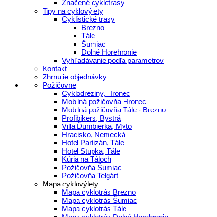
Značené cyklotrasy
Tipy na cyklovýlety
Cyklistické trasy
Brezno
Tále
Šumiac
Dolné Horehronie
Vyhľladávanie podľa parametrov
Kontakt
Zhrnutie objednávky
Požičovne
Cyklodreziny, Hronec
Mobilná požičovňa Hronec
Mobilná požičovňa Tále - Brezno
Profibikers, Bystrá
Villa Ďumbierka, Mýto
Hradisko, Nemecká
Hotel Partizán, Tále
Hotel Stupka, Tále
Kúria na Táloch
Požičovňa Šumiac
Požičovňa Telgárt
Mapa cyklovýlety
Mapa cyklotrás Brezno
Mapa cyklotrás Šumiac
Mapa cyklotrás Tále
Mapa cyklotrás Dolné Horehronie