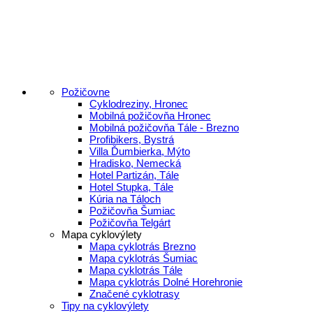
Požičovne
Cyklodreziny, Hronec
Mobilná požičovňa Hronec
Mobilná požičovňa Tále - Brezno
Profibikers, Bystrá
Villa Ďumbierka, Mýto
Hradisko, Nemecká
Hotel Partizán, Tále
Hotel Stupka, Tále
Kúria na Táloch
Požičovňa Šumiac
Požičovňa Telgárt
Mapa cyklovýlety
Mapa cyklotrás Brezno
Mapa cyklotrás Šumiac
Mapa cyklotrás Tále
Mapa cyklotrás Dolné Horehronie
Značené cyklotrasy
Tipy na cyklovýlety