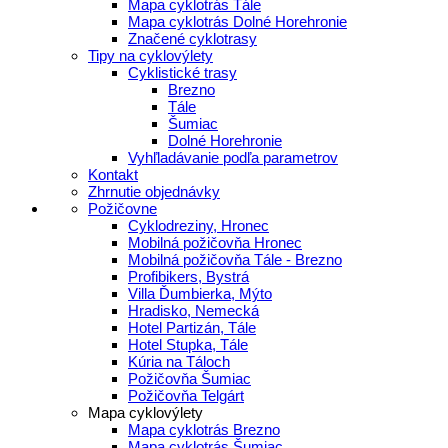
Mapa cyklotrás Tále
Mapa cyklotrás Dolné Horehronie
Značené cyklotrasy
Tipy na cyklovýlety
Cyklistické trasy
Brezno
Tále
Šumiac
Dolné Horehronie
Vyhľladávanie podľa parametrov
Kontakt
Zhrnutie objednávky
Požičovne
Cyklodreziny, Hronec
Mobilná požičovňa Hronec
Mobilná požičovňa Tále - Brezno
Profibikers, Bystrá
Villa Ďumbierka, Mýto
Hradisko, Nemecká
Hotel Partizán, Tále
Hotel Stupka, Tále
Kúria na Táloch
Požičovňa Šumiac
Požičovňa Telgárt
Mapa cyklovýlety
Mapa cyklotrás Brezno
Mapa cyklotrás Šumiac