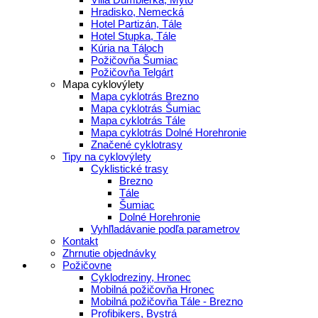
Hradisko, Nemecká
Hotel Partizán, Tále
Hotel Stupka, Tále
Kúria na Táloch
Požičovňa Šumiac
Požičovňa Telgárt
Mapa cyklovýlety
Mapa cyklotrás Brezno
Mapa cyklotrás Šumiac
Mapa cyklotrás Tále
Mapa cyklotrás Dolné Horehronie
Značené cyklotrasy
Tipy na cyklovýlety
Cyklistické trasy
Brezno
Tále
Šumiac
Dolné Horehronie
Vyhľladávanie podľa parametrov
Kontakt
Zhrnutie objednávky
Požičovne
Cyklodreziny, Hronec
Mobilná požičovňa Hronec
Mobilná požičovňa Tále - Brezno
Profibikers, Bystrá