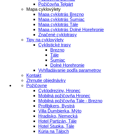
Požičovňa Telgárt
Mapa cyklovýlety
Mapa cyklotrás Brezno
Mapa cyklotrás Šumiac
Mapa cyklotrás Tále
Mapa cyklotrás Dolné Horehronie
Značené cyklotrasy
Tipy na cyklovýlety
Cyklistické trasy
Brezno
Tále
Šumiac
Dolné Horehronie
Vyhľladávanie podľa parametrov
Kontakt
Zhrnutie objednávky
Požičovne
Cyklodreziny, Hronec
Mobilná požičovňa Hronec
Mobilná požičovňa Tále - Brezno
Profibikers, Bystrá
Villa Ďumbierka, Mýto
Hradisko, Nemecká
Hotel Partizán, Tále
Hotel Stupka, Tále
Kúria na Táloch