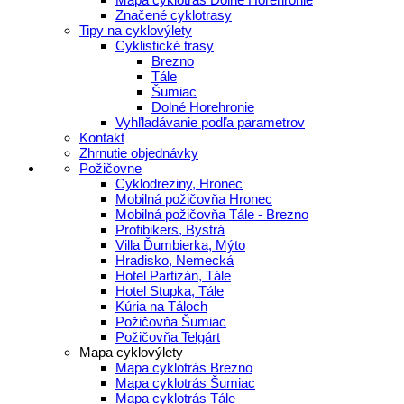
Značené cyklotrasy
Tipy na cyklovýlety
Cyklistické trasy
Brezno
Tále
Šumiac
Dolné Horehronie
Vyhľladávanie podľa parametrov
Kontakt
Zhrnutie objednávky
Požičovne
Cyklodreziny, Hronec
Mobilná požičovňa Hronec
Mobilná požičovňa Tále - Brezno
Profibikers, Bystrá
Villa Ďumbierka, Mýto
Hradisko, Nemecká
Hotel Partizán, Tále
Hotel Stupka, Tále
Kúria na Táloch
Požičovňa Šumiac
Požičovňa Telgárt
Mapa cyklovýlety
Mapa cyklotrás Brezno
Mapa cyklotrás Šumiac
Mapa cyklotrás Tále