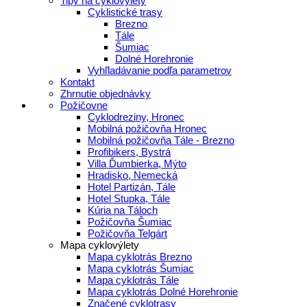
Tipy na cyklovýlety
Cyklistické trasy
Brezno
Tále
Šumiac
Dolné Horehronie
Vyhľladávanie podľa parametrov
Kontakt
Zhrnutie objednávky
Požičovne
Cyklodreziny, Hronec
Mobilná požičovňa Hronec
Mobilná požičovňa Tále - Brezno
Profibikers, Bystrá
Villa Ďumbierka, Mýto
Hradisko, Nemecká
Hotel Partizán, Tále
Hotel Stupka, Tále
Kúria na Táloch
Požičovňa Šumiac
Požičovňa Telgárt
Mapa cyklovýlety
Mapa cyklotrás Brezno
Mapa cyklotrás Šumiac
Mapa cyklotrás Tále
Mapa cyklotrás Dolné Horehronie
Značené cyklotrasy