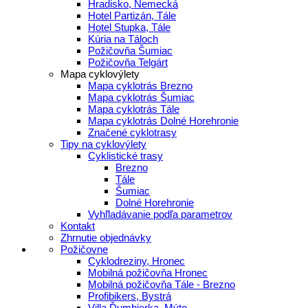
Hradisko, Nemecká
Hotel Partizán, Tále
Hotel Stupka, Tále
Kúria na Táloch
Požičovňa Šumiac
Požičovňa Telgárt
Mapa cyklovýlety
Mapa cyklotrás Brezno
Mapa cyklotrás Šumiac
Mapa cyklotrás Tále
Mapa cyklotrás Dolné Horehronie
Značené cyklotrasy
Tipy na cyklovýlety
Cyklistické trasy
Brezno
Tále
Šumiac
Dolné Horehronie
Vyhľladávanie podľa parametrov
Kontakt
Zhrnutie objednávky
Požičovne
Cyklodreziny, Hronec
Mobilná požičovňa Hronec
Mobilná požičovňa Tále - Brezno
Profibikers, Bystrá
Villa Ďumbierka, Mýto