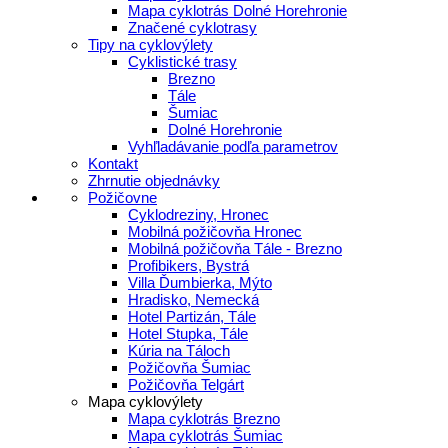
Mapa cyklotrás Dolné Horehronie
Značené cyklotrasy
Tipy na cyklovýlety
Cyklistické trasy
Brezno
Tále
Šumiac
Dolné Horehronie
Vyhľladávanie podľa parametrov
Kontakt
Zhrnutie objednávky
Požičovne
Cyklodreziny, Hronec
Mobilná požičovňa Hronec
Mobilná požičovňa Tále - Brezno
Profibikers, Bystrá
Villa Ďumbierka, Mýto
Hradisko, Nemecká
Hotel Partizán, Tále
Hotel Stupka, Tále
Kúria na Táloch
Požičovňa Šumiac
Požičovňa Telgárt
Mapa cyklovýlety
Mapa cyklotrás Brezno
Mapa cyklotrás Šumiac