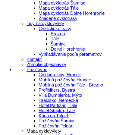
Mapa cyklotrás Šumiac
Mapa cyklotrás Tále
Mapa cyklotrás Dolné Horehronie
Značené cyklotrasy
Tipy na cyklovýlety
Cyklistické trasy
Brezno
Tále
Šumiac
Dolné Horehronie
Vyhľladávanie podľa parametrov
Kontakt
Zhrnutie objednávky
Požičovne
Cyklodreziny, Hronec
Mobilná požičovňa Hronec
Mobilná požičovňa Tále - Brezno
Profibikers, Bystrá
Villa Ďumbierka, Mýto
Hradisko, Nemecká
Hotel Partizán, Tále
Hotel Stupka, Tále
Kúria na Táloch
Požičovňa Šumiac
Požičovňa Telgárt
Mapa cyklovýlety