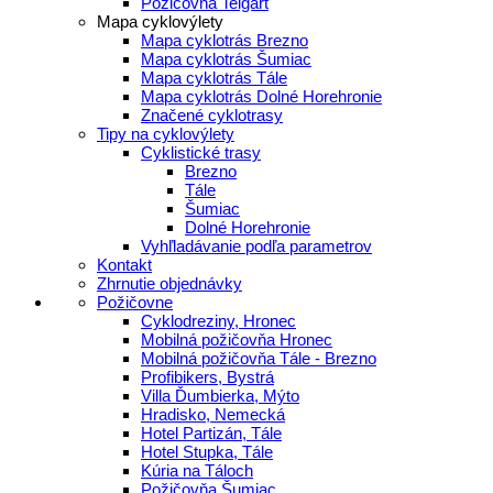
Požičovňa Telgárt
Mapa cyklovýlety
Mapa cyklotrás Brezno
Mapa cyklotrás Šumiac
Mapa cyklotrás Tále
Mapa cyklotrás Dolné Horehronie
Značené cyklotrasy
Tipy na cyklovýlety
Cyklistické trasy
Brezno
Tále
Šumiac
Dolné Horehronie
Vyhľladávanie podľa parametrov
Kontakt
Zhrnutie objednávky
Požičovne
Cyklodreziny, Hronec
Mobilná požičovňa Hronec
Mobilná požičovňa Tále - Brezno
Profibikers, Bystrá
Villa Ďumbierka, Mýto
Hradisko, Nemecká
Hotel Partizán, Tále
Hotel Stupka, Tále
Kúria na Táloch
Požičovňa Šumiac