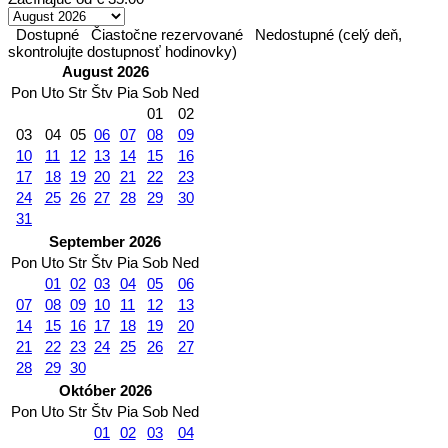
Dostupné
Čiastočne rezervované
Nedostupné (celý deň,
skontrolujte dostupnosť hodinovky)
August 2026
Pon
Uto
Str
Štv
Pia
Sob
Ned
01
02
03
04
05
06
07
08
09
10
11
12
13
14
15
16
17
18
19
20
21
22
23
24
25
26
27
28
29
30
31
September 2026
Pon
Uto
Str
Štv
Pia
Sob
Ned
01
02
03
04
05
06
07
08
09
10
11
12
13
14
15
16
17
18
19
20
21
22
23
24
25
26
27
28
29
30
Október 2026
Pon
Uto
Str
Štv
Pia
Sob
Ned
01
02
03
04