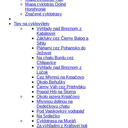
Mapa cyklotrás Dolné
Horehronie
Značené cyklotrasy
Tipy na cyklovýlety
Výhľady nad Breznom z
Kabátovej
Zákľuky cez Čierny Balog a
Sihlu
Pláňami cez Pohansko do
Ježovej
Na chatu Burdu cez
Chlipavice
Výhľady nad Breznom z
Lúčok
Cez Mlynnú na Krpačovo
Okolo Beňušky
Čierny Váh cez Priehybku
Popod Hrb na Štomp
Okolo jazera Krpáčovo
Mlynnou dolinou na
Dedečkovu chatu
Pod Vajskovksý vodopád
Na Srdiečko
Cyklotrasa na Muráň
Za výhľadmi z Kráľovej holi