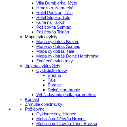
Villa Ďumbierka, Mýto
Hradisko, Nemecká
Hotel Partizán, Tále
Hotel Stupka, Tále
Kúria na Táloch
Požičovňa Šumiac
Požičovňa Telgárt
Mapa cyklovýlety
Mapa cyklotrás Brezno
Mapa cyklotrás Šumiac
Mapa cyklotrás Tále
Mapa cyklotrás Dolné Horehronie
Značené cyklotrasy
Tipy na cyklovýlety
Cyklistické trasy
Brezno
Tále
Šumiac
Dolné Horehronie
Vyhľladávanie podľa parametrov
Kontakt
Zhrnutie objednávky
Požičovne
Cyklodreziny, Hronec
Mobilná požičovňa Hronec
Mobilná požičovňa Tále - Brezno