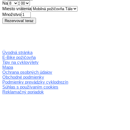
Na
:
Miesto vrátenia
Množstvo
Úvodná stránka
E-Bike požičovňa
Tipy na cyklovýlety
Mapa
Ochrana osobných údajov
Obchodné podmienky
Podmienky prevádzky cyklodrezín
Súhlas s používaním cookies
Reklamačný poriadok
© 2026 horehronie.sk
REGIÓN HOREHRONIE
oblastná organizácia cestovného ruchu
Klaster Horehronie