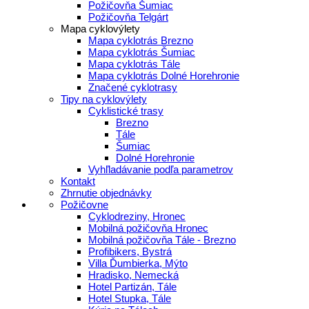
Požičovňa Šumiac
Požičovňa Telgárt
Mapa cyklovýlety
Mapa cyklotrás Brezno
Mapa cyklotrás Šumiac
Mapa cyklotrás Tále
Mapa cyklotrás Dolné Horehronie
Značené cyklotrasy
Tipy na cyklovýlety
Cyklistické trasy
Brezno
Tále
Šumiac
Dolné Horehronie
Vyhľladávanie podľa parametrov
Kontakt
Zhrnutie objednávky
Požičovne
Cyklodreziny, Hronec
Mobilná požičovňa Hronec
Mobilná požičovňa Tále - Brezno
Profibikers, Bystrá
Villa Ďumbierka, Mýto
Hradisko, Nemecká
Hotel Partizán, Tále
Hotel Stupka, Tále