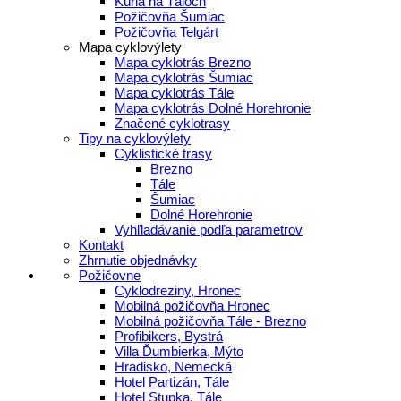
Kúria na Táloch
Požičovňa Šumiac
Požičovňa Telgárt
Mapa cyklovýlety
Mapa cyklotrás Brezno
Mapa cyklotrás Šumiac
Mapa cyklotrás Tále
Mapa cyklotrás Dolné Horehronie
Značené cyklotrasy
Tipy na cyklovýlety
Cyklistické trasy
Brezno
Tále
Šumiac
Dolné Horehronie
Vyhľladávanie podľa parametrov
Kontakt
Zhrnutie objednávky
Požičovne
Cyklodreziny, Hronec
Mobilná požičovňa Hronec
Mobilná požičovňa Tále - Brezno
Profibikers, Bystrá
Villa Ďumbierka, Mýto
Hradisko, Nemecká
Hotel Partizán, Tále
Hotel Stupka, Tále