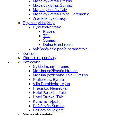
Mapa cyklotrás Brezno
Mapa cyklotrás Šumiac
Mapa cyklotrás Tále
Mapa cyklotrás Dolné Horehronie
Značené cyklotrasy
Tipy na cyklovýlety
Cyklistické trasy
Brezno
Tále
Šumiac
Dolné Horehronie
Vyhľladávanie podľa parametrov
Kontakt
Zhrnutie objednávky
Požičovne
Cyklodreziny, Hronec
Mobilná požičovňa Hronec
Mobilná požičovňa Tále - Brezno
Profibikers, Bystrá
Villa Ďumbierka, Mýto
Hradisko, Nemecká
Hotel Partizán, Tále
Hotel Stupka, Tále
Kúria na Táloch
Požičovňa Šumiac
Požičovňa Telgárt
Mapa cyklovýlety