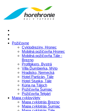
Požičovne
Cyklodreziny, Hronec
Mobilná požičovňa Hronec
Mobilná požičovňa Tále -
Brezno
Profibikers, Bystrá
Villa Ďumbierka, Mýto
Hradisko, Nemecká
Hotel Partizán, Tále
Hotel Stupka, Tále
Kúria na Táloch
Požičovňa Šumiac
Požičovňa Telgárt
Mapa cyklovýlety
Mapa cyklotrás Brezno
Mapa cyklotrás Šumiac
Mapa cyklotrás Tále