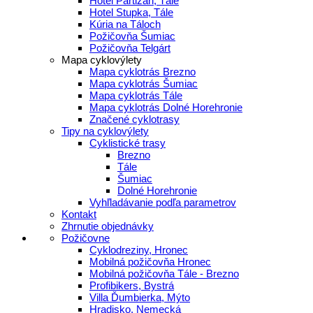
Hotel Partizán, Tále
Hotel Stupka, Tále
Kúria na Táloch
Požičovňa Šumiac
Požičovňa Telgárt
Mapa cyklovýlety
Mapa cyklotrás Brezno
Mapa cyklotrás Šumiac
Mapa cyklotrás Tále
Mapa cyklotrás Dolné Horehronie
Značené cyklotrasy
Tipy na cyklovýlety
Cyklistické trasy
Brezno
Tále
Šumiac
Dolné Horehronie
Vyhľladávanie podľa parametrov
Kontakt
Zhrnutie objednávky
Požičovne
Cyklodreziny, Hronec
Mobilná požičovňa Hronec
Mobilná požičovňa Tále - Brezno
Profibikers, Bystrá
Villa Ďumbierka, Mýto
Hradisko, Nemecká