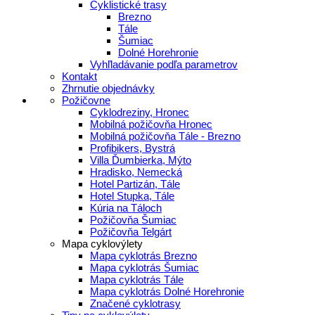
Cyklistické trasy
Brezno
Tále
Šumiac
Dolné Horehronie
Vyhľladávanie podľa parametrov
Kontakt
Zhrnutie objednávky
Požičovne
Cyklodreziny, Hronec
Mobilná požičovňa Hronec
Mobilná požičovňa Tále - Brezno
Profibikers, Bystrá
Villa Ďumbierka, Mýto
Hradisko, Nemecká
Hotel Partizán, Tále
Hotel Stupka, Tále
Kúria na Táloch
Požičovňa Šumiac
Požičovňa Telgárt
Mapa cyklovýlety
Mapa cyklotrás Brezno
Mapa cyklotrás Šumiac
Mapa cyklotrás Tále
Mapa cyklotrás Dolné Horehronie
Značené cyklotrasy