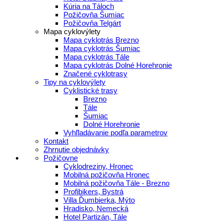
Kúria na Táloch
Požičovňa Šumiac
Požičovňa Telgárt
Mapa cyklovýlety
Mapa cyklotrás Brezno
Mapa cyklotrás Šumiac
Mapa cyklotrás Tále
Mapa cyklotrás Dolné Horehronie
Značené cyklotrasy
Tipy na cyklovýlety
Cyklistické trasy
Brezno
Tále
Šumiac
Dolné Horehronie
Vyhľladávanie podľa parametrov
Kontakt
Zhrnutie objednávky
Požičovne
Cyklodreziny, Hronec
Mobilná požičovňa Hronec
Mobilná požičovňa Tále - Brezno
Profibikers, Bystrá
Villa Ďumbierka, Mýto
Hradisko, Nemecká
Hotel Partizán, Tále