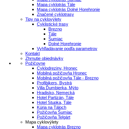
Mapa cyklotrás Tále
Mapa cyklotrás Dolné Horehronie
Značené cyklotrasy
Tipy na cyklovýlety
Cyklistické trasy
Brezno
Tále
Šumiac
Dolné Horehronie
Vyhľladávanie podľa parametrov
Kontakt
Zhrnutie objednávky
Požičovne
Cyklodreziny, Hronec
Mobilná požičovňa Hronec
Mobilná požičovňa Tále - Brezno
Profibikers, Bystrá
Villa Ďumbierka, Mýto
Hradisko, Nemecká
Hotel Partizán, Tále
Hotel Stupka, Tále
Kúria na Táloch
Požičovňa Šumiac
Požičovňa Telgárt
Mapa cyklovýlety
Mapa cyklotrás Brezno