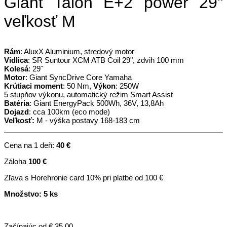
Giant Talon E+2 power 29"
veľkosť M
Rám
: AluxX Aluminium, stredový motor
Vidlica
: SR Suntour XCM ATB Coil 29", zdvih 100 mm
Kolesá
: 29˝
Motor
: Giant SyncDrive Core Yamaha
Krútiaci moment
: 50 Nm,
Výkon
: 250W
5 stupňov výkonu, automatický režim Smart Assist
Batéria
: Giant EnergyPack 500Wh, 36V, 13,8Ah
Dojazd
: cca 100km (eco mode)
Veľkosť:
M - výška postavy 168-183 cm
Cena na 1 deň:
40 €
Záloha
100 €
Zľava s Horehronie card 10% pri platbe od 100 €
Množstvo: 5 ks
Začínajúc od
€ 35.00