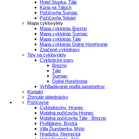
Hotel Stupka, Tále
Kúria na Táloch
Požičovňa Šumiac
Požičovňa Telgárt
Mapa cyklovýlety
Mapa cyklotrás Brezno
Mapa cyklotrás Šumiac
Mapa cyklotrás Tále
Mapa cyklotrás Dolné Horehronie
Značené cyklotrasy
Tipy na cyklovýlety
Cyklistické trasy
Brezno
Tále
Šumiac
Dolné Horehronie
Vyhľladávanie podľa parametrov
Kontakt
Zhrnutie objednávky
Požičovne
Cyklodreziny, Hronec
Mobilná požičovňa Hronec
Mobilná požičovňa Tále - Brezno
Profibikers, Bystrá
Villa Ďumbierka, Mýto
Hradisko, Nemecká