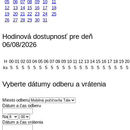
05
06
07
08
09
10
11
12
13
14
15
16
17
18
19
20
21
22
23
24
25
26
27
28
29
30
31
Hodinová dostupnosť pre deň
06/08/2026
H
00
01
02
03
04
05
06
07
08
09
10
11
12
13
14
15
16
17
18
19
20
ks
5
5
5
5
5
5
5
5
5
5
5
5
5
5
5
5
5
5
5
5
5
Vyberte dátumy odberu a vrátenia
Miesto odberu
Dátum a čas odberu
Na
:
Dátum a čas vrátenia