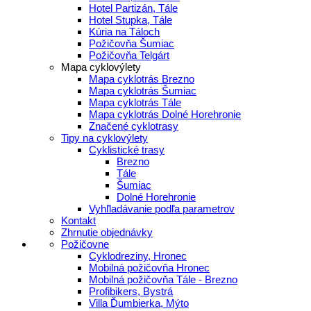
Hotel Partizán, Tále
Hotel Stupka, Tále
Kúria na Táloch
Požičovňa Šumiac
Požičovňa Telgárt
Mapa cyklovýlety
Mapa cyklotrás Brezno
Mapa cyklotrás Šumiac
Mapa cyklotrás Tále
Mapa cyklotrás Dolné Horehronie
Značené cyklotrasy
Tipy na cyklovýlety
Cyklistické trasy
Brezno
Tále
Šumiac
Dolné Horehronie
Vyhľladávanie podľa parametrov
Kontakt
Zhrnutie objednávky
Požičovne
Cyklodreziny, Hronec
Mobilná požičovňa Hronec
Mobilná požičovňa Tále - Brezno
Profibikers, Bystrá
Villa Ďumbierka, Mýto