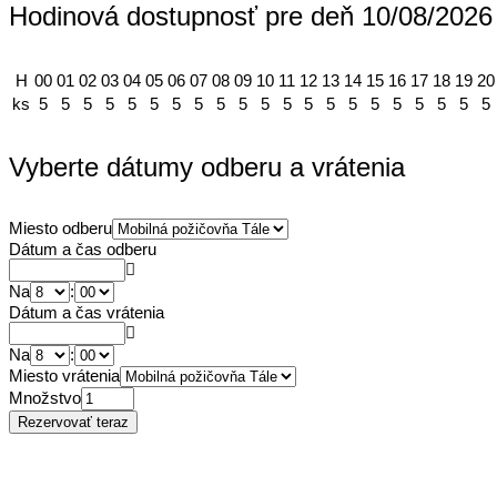
Hodinová dostupnosť pre deň 10/08/2026
H
00
01
02
03
04
05
06
07
08
09
10
11
12
13
14
15
16
17
18
19
20
ks
5
5
5
5
5
5
5
5
5
5
5
5
5
5
5
5
5
5
5
5
5
Vyberte dátumy odberu a vrátenia
Miesto odberu
Dátum a čas odberu
Na
:
Dátum a čas vrátenia
Na
:
Miesto vrátenia
Množstvo