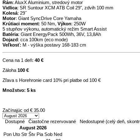
Rám
: AluxX Aluminium, stredový motor
Vidlica
: SR Suntour XCM ATB Coil 29", zdvih 100 mm
Kolesá
: 29˝
Motor
: Giant SyncDrive Core Yamaha
Krútiaci moment
: 50 Nm,
Výkon
: 250W
5 stupňov výkonu, automatický režim Smart Assist
Batéria
: Giant EnergyPack 500Wh, 36V, 13,8Ah
Dojazd
: cca 100km (eco mode)
Veľkosť:
M - výška postavy 168-183 cm
Cena na 1 deň:
40 €
Záloha
100 €
Zľava s Horehronie card 10% pri platbe od 100 €
Množstvo: 5 ks
Začínajúc od
€ 35.00
Dostupné
Čiastočne rezervované
Nedostupné (celý deň, skontr
August 2026
Pon
Uto
Str
Štv
Pia
Sob
Ned