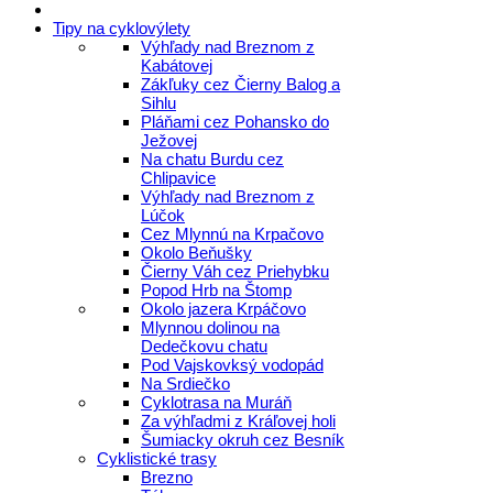
Tipy na cyklovýlety
Výhľady nad Breznom z
Kabátovej
Zákľuky cez Čierny Balog a
Sihlu
Pláňami cez Pohansko do
Ježovej
Na chatu Burdu cez
Chlipavice
Výhľady nad Breznom z
Lúčok
Cez Mlynnú na Krpačovo
Okolo Beňušky
Čierny Váh cez Priehybku
Popod Hrb na Štomp
Okolo jazera Krpáčovo
Mlynnou dolinou na
Dedečkovu chatu
Pod Vajskovksý vodopád
Na Srdiečko
Cyklotrasa na Muráň
Za výhľadmi z Kráľovej holi
Šumiacky okruh cez Besník
Cyklistické trasy
Brezno