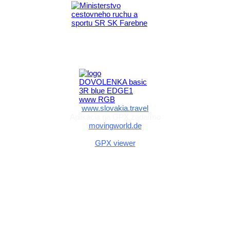
Aktivita realizovaná s finančnou podporou
Ministerstva cestovného ruchu
a športu Slovenskej republiky
www.slovakia.travel
Aplikácia na GPX zadarmo
movingworld.de
Aplikácia na GPX zadarmo (Android)
GPX viewer