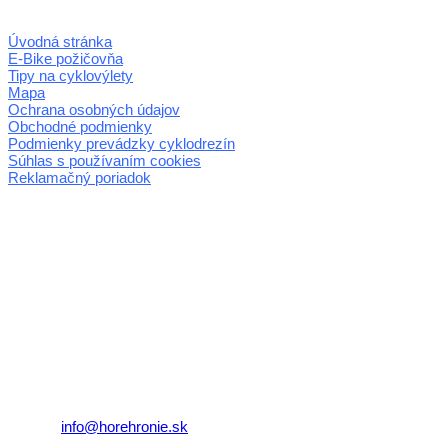
Úvodná stránka
E-Bike požičovňa
Tipy na cyklovýlety
Mapa
Ochrana osobných údajov
Obchodné podmienky
Podmienky prevádzky cyklodrezín
Súhlas s používaním cookies
Reklamačný poriadok
© 2026 horehronie.sk
REGIÓN HOREHRONIE
oblastná organizácia cestovného ruchu
Klaster Horehronie
združenie cestovného ruchu
Nám. gen. M.R. Štefánika 3
977 01 Brezno
Telefón:
+421 911 633 119
E-mail:
info@horehronie.sk