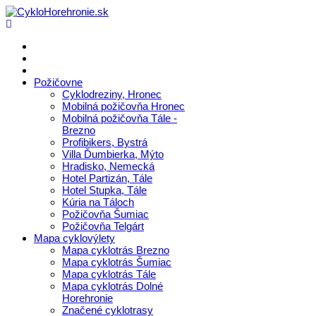
Požičovne
Cyklodreziny, Hronec
Mobilná požičovňa Hronec
Mobilná požičovňa Tále -
Brezno
Profibikers, Bystrá
Villa Ďumbierka, Mýto
Hradisko, Nemecká
Hotel Partizán, Tále
Hotel Stupka, Tále
Kúria na Táloch
Požičovňa Šumiac
Požičovňa Telgárt
Mapa cyklovýlety
Mapa cyklotrás Brezno
Mapa cyklotrás Šumiac
Mapa cyklotrás Tále
Mapa cyklotrás Dolné
Horehronie
Značené cyklotrasy