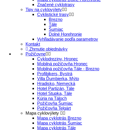
Značené cyklotrasy
Tipy na cyklovýlety
Cyklistické trasy
Brezno
Tále
Šumiac
Dolné Horehronie
Vyhľladávanie podľa parametrov
Kontakt
Zhrnutie objednávky
Požičovne
Cyklodreziny, Hronec
Mobilná požičovňa Hronec
Mobilná požičovňa Tále - Brezno
Profibikers, Bystrá
Villa Ďumbierka, Mýto
Hradisko, Nemecká
Hotel Partizán, Tále
Hotel Stupka, Tále
Kúria na Táloch
Požičovňa Šumiac
Požičovňa Telgárt
Mapa cyklovýlety
Mapa cyklotrás Brezno
Mapa cyklotrás Šumiac
Mapa cyklotrás Tále