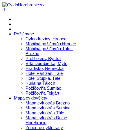
Požičovne
Cyklodreziny, Hronec
Mobilná požičovňa Hronec
Mobilná požičovňa Tále -
Brezno
Profibikers, Bystrá
Villa Ďumbierka, Mýto
Hradisko, Nemecká
Hotel Partizán, Tále
Hotel Stupka, Tále
Kúria na Táloch
Požičovňa Šumiac
Požičovňa Telgárt
Mapa cyklovýlety
Mapa cyklotrás Brezno
Mapa cyklotrás Šumiac
Mapa cyklotrás Tále
Mapa cyklotrás Dolné
Horehronie
Značené cyklotrasy