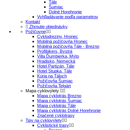
Tále
Šumiac
Dolné Horehronie
Vyhľladávanie podľa parametrov
Kontakt
Zhrnutie objednávky
Požičovne
Cyklodreziny, Hronec
Mobilná požičovňa Hronec
Mobilná požičovňa Tále - Brezno
Profibikers, Bystrá
Villa Ďumbierka, Mýto
Hradisko, Nemecká
Hotel Partizán, Tále
Hotel Stupka, Tále
Kúria na Táloch
Požičovňa Šumiac
Požičovňa Telgárt
Mapa cyklovýlety
Mapa cyklotrás Brezno
Mapa cyklotrás Šumiac
Mapa cyklotrás Tále
Mapa cyklotrás Dolné Horehronie
Značené cyklotrasy
Tipy na cyklovýlety
Cyklistické trasy