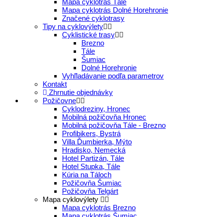
Mapa cyklotrás Tále
Mapa cyklotrás Dolné Horehronie
Značené cyklotrasy
Tipy na cyklovýlety
Cyklistické trasy
Brezno
Tále
Šumiac
Dolné Horehronie
Vyhľladávanie podľa parametrov
Kontakt
Zhrnutie objednávky
Požičovne
Cyklodreziny, Hronec
Mobilná požičovňa Hronec
Mobilná požičovňa Tále - Brezno
Profibikers, Bystrá
Villa Ďumbierka, Mýto
Hradisko, Nemecká
Hotel Partizán, Tále
Hotel Stupka, Tále
Kúria na Táloch
Požičovňa Šumiac
Požičovňa Telgárt
Mapa cyklovýlety
Mapa cyklotrás Brezno
Mapa cyklotrás Šumiac