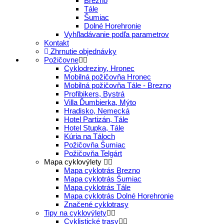
Brezno
Tále
Šumiac
Dolné Horehronie
Vyhľladávanie podľa parametrov
Kontakt
Zhrnutie objednávky
Požičovne
Cyklodreziny, Hronec
Mobilná požičovňa Hronec
Mobilná požičovňa Tále - Brezno
Profibikers, Bystrá
Villa Ďumbierka, Mýto
Hradisko, Nemecká
Hotel Partizán, Tále
Hotel Stupka, Tále
Kúria na Táloch
Požičovňa Šumiac
Požičovňa Telgárt
Mapa cyklovýlety
Mapa cyklotrás Brezno
Mapa cyklotrás Šumiac
Mapa cyklotrás Tále
Mapa cyklotrás Dolné Horehronie
Značené cyklotrasy
Tipy na cyklovýlety
Cyklistické trasy