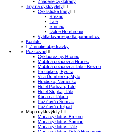
Značené cyklotrasy
Tipy na cyklovýlety
Cyklistické trasy
Brezno
Tále
Šumiac
Dolné Horehronie
Vyhľladávanie podľa parametrov
Kontakt
Zhrnutie objednávky
Požičovne
Cyklodreziny, Hronec
Mobilná požičovňa Hronec
Mobilná požičovňa Tále - Brezno
Profibikers, Bystrá
Villa Ďumbierka, Mýto
Hradisko, Nemecká
Hotel Partizán, Tále
Hotel Stupka, Tále
Kúria na Táloch
Požičovňa Šumiac
Požičovňa Telgárt
Mapa cyklovýlety
Mapa cyklotrás Brezno
Mapa cyklotrás Šumiac
Mapa cyklotrás Tále
Mapa cyklotrás Dolné Horehronie