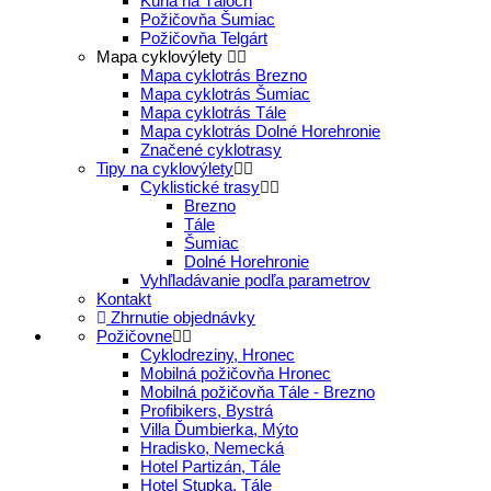
Kúria na Táloch
Požičovňa Šumiac
Požičovňa Telgárt
Mapa cyklovýlety
Mapa cyklotrás Brezno
Mapa cyklotrás Šumiac
Mapa cyklotrás Tále
Mapa cyklotrás Dolné Horehronie
Značené cyklotrasy
Tipy na cyklovýlety
Cyklistické trasy
Brezno
Tále
Šumiac
Dolné Horehronie
Vyhľladávanie podľa parametrov
Kontakt
Zhrnutie objednávky
Požičovne
Cyklodreziny, Hronec
Mobilná požičovňa Hronec
Mobilná požičovňa Tále - Brezno
Profibikers, Bystrá
Villa Ďumbierka, Mýto
Hradisko, Nemecká
Hotel Partizán, Tále
Hotel Stupka, Tále