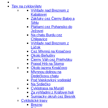
Tipy na cyklovýlety
Výhľady nad Breznom z
Kabátovej
Zákľuky cez Čierny Balog a
Sihlu
Pláňami cez Pohansko do
Ježovej
Na chatu Burdu cez
Chlipavice
Výhľady nad Breznom z
Lúčok
Cez Mlynnú na Krpačovo
Okolo Beňušky
Čierny Váh cez Priehybku
Popod Hrb na Štomp
Okolo jazera Krpáčovo
Mlynnou dolinou na
Dedečkovu chatu
Pod Vajskovksý vodopád
Na Srdiečko
Cyklotrasa na Muráň
Za výhľadmi z Kráľovej holi
Šumiacky okruh cez Besník
Cyklistické trasy
Brezno