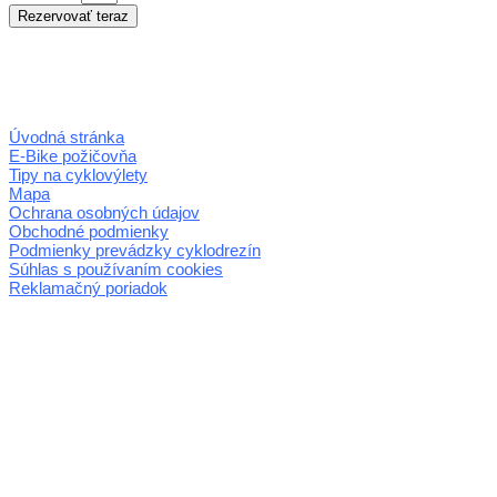
Úvodná stránka
E-Bike požičovňa
Tipy na cyklovýlety
Mapa
Ochrana osobných údajov
Obchodné podmienky
Podmienky prevádzky cyklodrezín
Súhlas s používaním cookies
Reklamačný poriadok
© 2026 horehronie.sk
REGIÓN HOREHRONIE
oblastná organizácia cestovného ruchu
Klaster Horehronie
združenie cestovného ruchu
Nám. gen. M.R. Štefánika 3