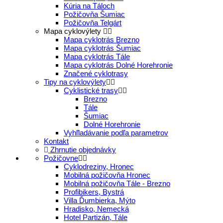
Kúria na Táloch
Požičovňa Šumiac
Požičovňa Telgárt
Mapa cyklovýlety
Mapa cyklotrás Brezno
Mapa cyklotrás Šumiac
Mapa cyklotrás Tále
Mapa cyklotrás Dolné Horehronie
Značené cyklotrasy
Tipy na cyklovýlety
Cyklistické trasy
Brezno
Tále
Šumiac
Dolné Horehronie
Vyhľladávanie podľa parametrov
Kontakt
Zhrnutie objednávky
Požičovne
Cyklodreziny, Hronec
Mobilná požičovňa Hronec
Mobilná požičovňa Tále - Brezno
Profibikers, Bystrá
Villa Ďumbierka, Mýto
Hradisko, Nemecká
Hotel Partizán, Tále