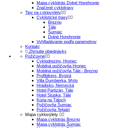
Mapa cyklotrás Dolné Horehronie
Značené cyklotrasy
Tipy na cyklovýlety
Cyklistické trasy
Brezno
Tále
Šumiac
Dolné Horehronie
Vyhľladávanie podľa parametrov
Kontakt
Zhrnutie objednávky
Požičovne
Cyklodreziny, Hronec
Mobilná požičovňa Hronec
Mobilná požičovňa Tále - Brezno
Profibikers, Bystrá
Villa Ďumbierka, Mýto
Hradisko, Nemecká
Hotel Partizán, Tále
Hotel Stupka, Tále
Kúria na Táloch
Požičovňa Šumiac
Požičovňa Telgárt
Mapa cyklovýlety
Mapa cyklotrás Brezno
Mapa cyklotrás Šumiac