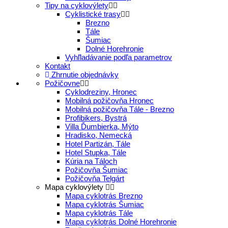
Tipy na cyklovýlety
Cyklistické trasy
Brezno
Tále
Šumiac
Dolné Horehronie
Vyhľladávanie podľa parametrov
Kontakt
Zhrnutie objednávky
Požičovne
Cyklodreziny, Hronec
Mobilná požičovňa Hronec
Mobilná požičovňa Tále - Brezno
Profibikers, Bystrá
Villa Ďumbierka, Mýto
Hradisko, Nemecká
Hotel Partizán, Tále
Hotel Stupka, Tále
Kúria na Táloch
Požičovňa Šumiac
Požičovňa Telgárt
Mapa cyklovýlety
Mapa cyklotrás Brezno
Mapa cyklotrás Šumiac
Mapa cyklotrás Tále
Mapa cyklotrás Dolné Horehronie