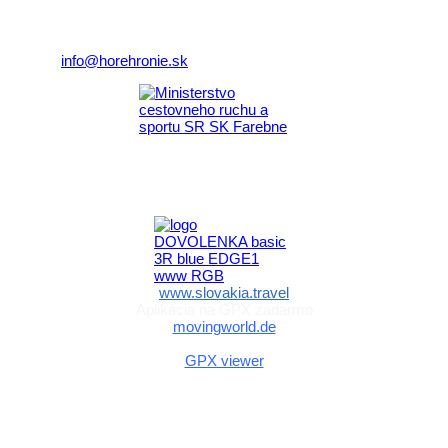
977 01 Brezno
Telefón:
+421 911 633 119
E-mail:
info@horehronie.sk
Aktivita realizovaná s finančnou podporou
Ministerstva cestovného ruchu
a športu Slovenskej republiky
www.slovakia.travel
Aplikácia na GPX zadarmo
movingworld.de
Aplikácia na GPX zadarmo (Android)
GPX viewer