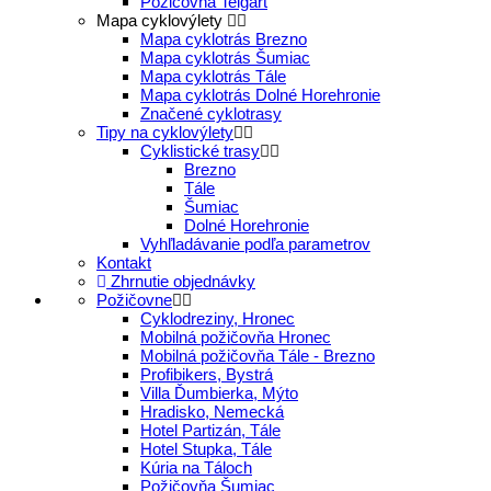
Požičovňa Telgárt
Mapa cyklovýlety
Mapa cyklotrás Brezno
Mapa cyklotrás Šumiac
Mapa cyklotrás Tále
Mapa cyklotrás Dolné Horehronie
Značené cyklotrasy
Tipy na cyklovýlety
Cyklistické trasy
Brezno
Tále
Šumiac
Dolné Horehronie
Vyhľladávanie podľa parametrov
Kontakt
Zhrnutie objednávky
Požičovne
Cyklodreziny, Hronec
Mobilná požičovňa Hronec
Mobilná požičovňa Tále - Brezno
Profibikers, Bystrá
Villa Ďumbierka, Mýto
Hradisko, Nemecká
Hotel Partizán, Tále
Hotel Stupka, Tále
Kúria na Táloch
Požičovňa Šumiac