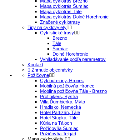
Mapa cyklotrás Brezno
Mapa cyklotrás Šumiac
Mapa cyklotrás Tále
Mapa cyklotrás Dolné Horehronie
Značené cyklotrasy
Tipy na cyklovýlety
Cyklistické trasy
Brezno
Tále
Šumiac
Dolné Horehronie
Vyhľladávanie podľa parametrov
Kontakt
Zhrnutie objednávky
Požičovne
Cyklodreziny, Hronec
Mobilná požičovňa Hronec
Mobilná požičovňa Tále - Brezno
Profibikers, Bystrá
Villa Ďumbierka, Mýto
Hradisko, Nemecká
Hotel Partizán, Tále
Hotel Stupka, Tále
Kúria na Táloch
Požičovňa Šumiac
Požičovňa Telgárt
Mapa cyklovýlety