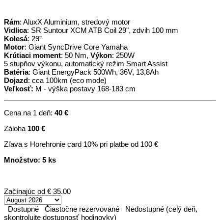
Rám
: AluxX Aluminium, stredový motor
Vidlica
: SR Suntour XCM ATB Coil 29", zdvih 100 mm
Kolesá
: 29˝
Motor
: Giant SyncDrive Core Yamaha
Krútiaci moment
: 50 Nm,
Výkon
: 250W
5 stupňov výkonu, automatický režim Smart Assist
Batéria
: Giant EnergyPack 500Wh, 36V, 13,8Ah
Dojazd
: cca 100km (eco mode)
Veľkosť:
M - výška postavy 168-183 cm
Cena na 1 deň:
40 €
Záloha
100 €
Zľava s Horehronie card 10% pri platbe od 100 €
Množstvo: 5 ks
Začínajúc od
€ 35.00
Dostupné
Čiastočne rezervované
Nedostupné (celý deň,
skontrolujte dostupnosť hodinovky)