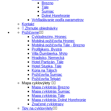
Brezno
Tále
Šumiac
Dolné Horehronie
Vyhľladávanie podľa parametrov
Kontakt
Zhrnutie objednávky
Požičovne
Cyklodreziny, Hronec
Mobilná požičovňa Hronec
Mobilná požičovňa Tále - Brezno
Profibikers, Bystrá
Villa Ďumbierka, Mýto
Hradisko, Nemecká
Hotel Partizán, Tále
Hotel Stupka, Tále
Kúria na Táloch
Požičovňa Šumiac
Požičovňa Telgárt
Mapa cyklovýlety
Mapa cyklotrás Brezno
Mapa cyklotrás Šumiac
Mapa cyklotrás Tále
Mapa cyklotrás Dolné Horehronie
Značené cyklotrasy
Tipy na cyklovýlety