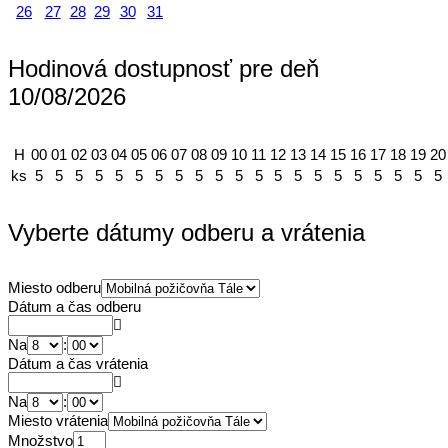
26
27
28
29
30
31
Hodinová dostupnosť pre deň
10/08/2026
H
00
01
02
03
04
05
06
07
08
09
10
11
12
13
14
15
16
17
18
19
20
ks
5
5
5
5
5
5
5
5
5
5
5
5
5
5
5
5
5
5
5
5
5
Vyberte dátumy odberu a vrátenia
Miesto odberu
Dátum a čas odberu
Na
:
Dátum a čas vrátenia
Na
:
Miesto vrátenia
Množstvo