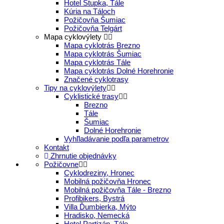
Hotel Stupka, Tále
Kúria na Táloch
Požičovňa Šumiac
Požičovňa Telgárt
Mapa cyklovýlety
Mapa cyklotrás Brezno
Mapa cyklotrás Šumiac
Mapa cyklotrás Tále
Mapa cyklotrás Dolné Horehronie
Značené cyklotrasy
Tipy na cyklovýlety
Cyklistické trasy
Brezno
Tále
Šumiac
Dolné Horehronie
Vyhľladávanie podľa parametrov
Kontakt
Zhrnutie objednávky
Požičovne
Cyklodreziny, Hronec
Mobilná požičovňa Hronec
Mobilná požičovňa Tále - Brezno
Profibikers, Bystrá
Villa Ďumbierka, Mýto
Hradisko, Nemecká
Hotel Partizán, Tále