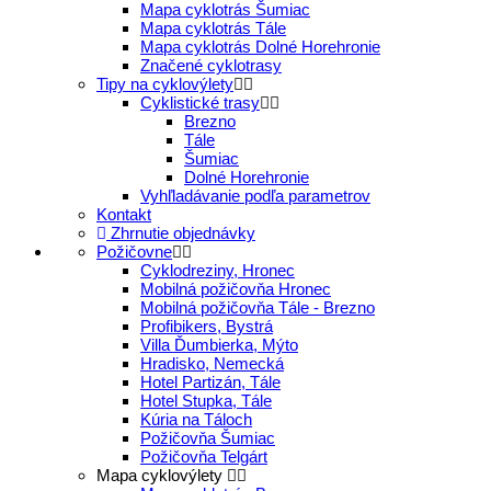
Mapa cyklotrás Šumiac
Mapa cyklotrás Tále
Mapa cyklotrás Dolné Horehronie
Značené cyklotrasy
Tipy na cyklovýlety
Cyklistické trasy
Brezno
Tále
Šumiac
Dolné Horehronie
Vyhľladávanie podľa parametrov
Kontakt
Zhrnutie objednávky
Požičovne
Cyklodreziny, Hronec
Mobilná požičovňa Hronec
Mobilná požičovňa Tále - Brezno
Profibikers, Bystrá
Villa Ďumbierka, Mýto
Hradisko, Nemecká
Hotel Partizán, Tále
Hotel Stupka, Tále
Kúria na Táloch
Požičovňa Šumiac
Požičovňa Telgárt
Mapa cyklovýlety