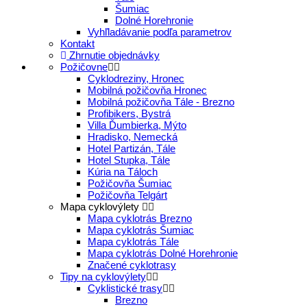
Šumiac
Dolné Horehronie
Vyhľladávanie podľa parametrov
Kontakt
Zhrnutie objednávky
Požičovne
Cyklodreziny, Hronec
Mobilná požičovňa Hronec
Mobilná požičovňa Tále - Brezno
Profibikers, Bystrá
Villa Ďumbierka, Mýto
Hradisko, Nemecká
Hotel Partizán, Tále
Hotel Stupka, Tále
Kúria na Táloch
Požičovňa Šumiac
Požičovňa Telgárt
Mapa cyklovýlety
Mapa cyklotrás Brezno
Mapa cyklotrás Šumiac
Mapa cyklotrás Tále
Mapa cyklotrás Dolné Horehronie
Značené cyklotrasy
Tipy na cyklovýlety
Cyklistické trasy
Brezno