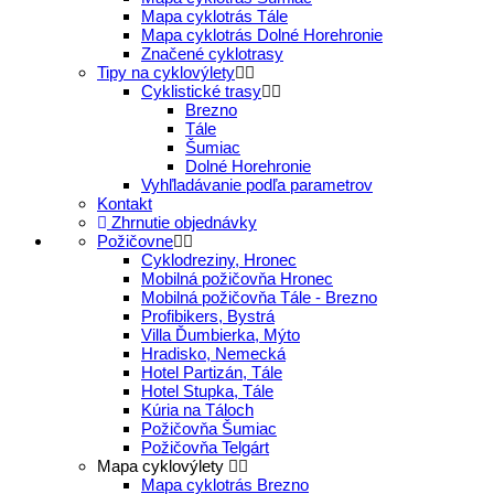
Mapa cyklotrás Tále
Mapa cyklotrás Dolné Horehronie
Značené cyklotrasy
Tipy na cyklovýlety
Cyklistické trasy
Brezno
Tále
Šumiac
Dolné Horehronie
Vyhľladávanie podľa parametrov
Kontakt
Zhrnutie objednávky
Požičovne
Cyklodreziny, Hronec
Mobilná požičovňa Hronec
Mobilná požičovňa Tále - Brezno
Profibikers, Bystrá
Villa Ďumbierka, Mýto
Hradisko, Nemecká
Hotel Partizán, Tále
Hotel Stupka, Tále
Kúria na Táloch
Požičovňa Šumiac
Požičovňa Telgárt
Mapa cyklovýlety
Mapa cyklotrás Brezno