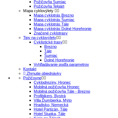
Požičovňa Šumiac
Požičovňa Telgárt
Mapa cyklovýlety
Mapa cyklotrás Brezno
Mapa cyklotrás Šumiac
Mapa cyklotrás Tále
Mapa cyklotrás Dolné Horehronie
Značené cyklotrasy
Tipy na cyklovýlety
Cyklistické trasy
Brezno
Tále
Šumiac
Dolné Horehronie
Vyhľladávanie podľa parametrov
Kontakt
Zhrnutie objednávky
Požičovne
Cyklodreziny, Hronec
Mobilná požičovňa Hronec
Mobilná požičovňa Tále - Brezno
Profibikers, Bystrá
Villa Ďumbierka, Mýto
Hradisko, Nemecká
Hotel Partizán, Tále
Hotel Stupka, Tále