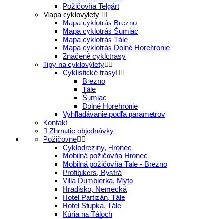
Požičovňa Telgárt
Mapa cyklovýlety
Mapa cyklotrás Brezno
Mapa cyklotrás Šumiac
Mapa cyklotrás Tále
Mapa cyklotrás Dolné Horehronie
Značené cyklotrasy
Tipy na cyklovýlety
Cyklistické trasy
Brezno
Tále
Šumiac
Dolné Horehronie
Vyhľladávanie podľa parametrov
Kontakt
Zhrnutie objednávky
Požičovne
Cyklodreziny, Hronec
Mobilná požičovňa Hronec
Mobilná požičovňa Tále - Brezno
Profibikers, Bystrá
Villa Ďumbierka, Mýto
Hradisko, Nemecká
Hotel Partizán, Tále
Hotel Stupka, Tále
Kúria na Táloch