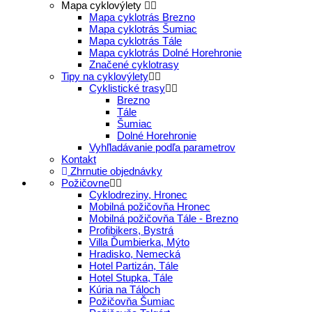
Mapa cyklovýlety
Mapa cyklotrás Brezno
Mapa cyklotrás Šumiac
Mapa cyklotrás Tále
Mapa cyklotrás Dolné Horehronie
Značené cyklotrasy
Tipy na cyklovýlety
Cyklistické trasy
Brezno
Tále
Šumiac
Dolné Horehronie
Vyhľladávanie podľa parametrov
Kontakt
Zhrnutie objednávky
Požičovne
Cyklodreziny, Hronec
Mobilná požičovňa Hronec
Mobilná požičovňa Tále - Brezno
Profibikers, Bystrá
Villa Ďumbierka, Mýto
Hradisko, Nemecká
Hotel Partizán, Tále
Hotel Stupka, Tále
Kúria na Táloch
Požičovňa Šumiac