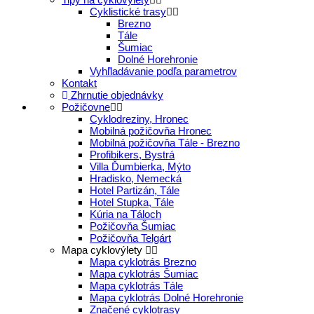
Cyklistické trasy
Brezno
Tále
Šumiac
Dolné Horehronie
Vyhľladávanie podľa parametrov
Kontakt
Zhrnutie objednávky
Požičovne
Cyklodreziny, Hronec
Mobilná požičovňa Hronec
Mobilná požičovňa Tále - Brezno
Profibikers, Bystrá
Villa Ďumbierka, Mýto
Hradisko, Nemecká
Hotel Partizán, Tále
Hotel Stupka, Tále
Kúria na Táloch
Požičovňa Šumiac
Požičovňa Telgárt
Mapa cyklovýlety
Mapa cyklotrás Brezno
Mapa cyklotrás Šumiac
Mapa cyklotrás Tále
Mapa cyklotrás Dolné Horehronie
Značené cyklotrasy