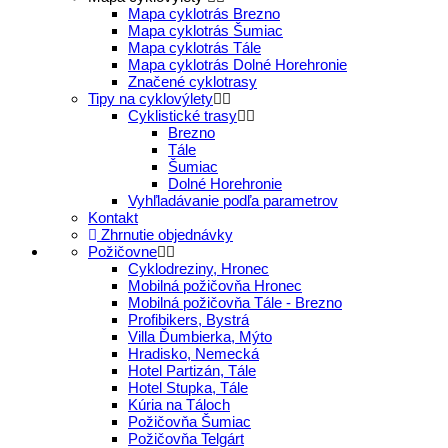
Mapa cyklotrás Brezno
Mapa cyklotrás Šumiac
Mapa cyklotrás Tále
Mapa cyklotrás Dolné Horehronie
Značené cyklotrasy
Tipy na cyklovýlety
Cyklistické trasy
Brezno
Tále
Šumiac
Dolné Horehronie
Vyhľladávanie podľa parametrov
Kontakt
Zhrnutie objednávky
Požičovne
Cyklodreziny, Hronec
Mobilná požičovňa Hronec
Mobilná požičovňa Tále - Brezno
Profibikers, Bystrá
Villa Ďumbierka, Mýto
Hradisko, Nemecká
Hotel Partizán, Tále
Hotel Stupka, Tále
Kúria na Táloch
Požičovňa Šumiac
Požičovňa Telgárt