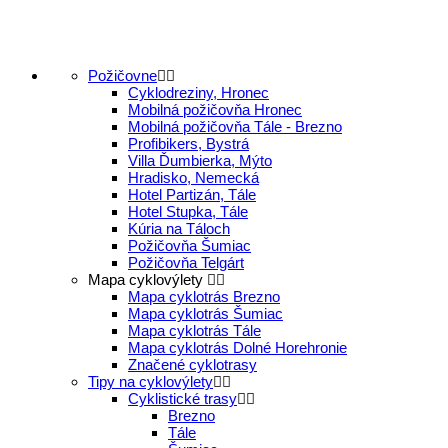
Požičovne
Cyklodreziny, Hronec
Mobilná požičovňa Hronec
Mobilná požičovňa Tále - Brezno
Profibikers, Bystrá
Villa Ďumbierka, Mýto
Hradisko, Nemecká
Hotel Partizán, Tále
Hotel Stupka, Tále
Kúria na Táloch
Požičovňa Šumiac
Požičovňa Telgárt
Mapa cyklovýlety
Mapa cyklotrás Brezno
Mapa cyklotrás Šumiac
Mapa cyklotrás Tále
Mapa cyklotrás Dolné Horehronie
Značené cyklotrasy
Tipy na cyklovýlety
Cyklistické trasy
Brezno
Tále