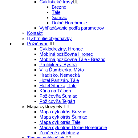
Cyklistické trasy
Brezno
Tále
Šumiac
Dolné Horehronie
Vyhľladávanie podľa parametrov
Kontakt
Zhrnutie objednávky
Požičovne
Cyklodreziny, Hronec
Mobilná požičovňa Hronec
Mobilná požičovňa Tále - Brezno
Profibikers, Bystrá
Villa Ďumbierka, Mýto
Hradisko, Nemecká
Hotel Partizán, Tále
Hotel Stupka, Tále
Kúria na Táloch
Požičovňa Šumiac
Požičovňa Telgárt
Mapa cyklovýlety
Mapa cyklotrás Brezno
Mapa cyklotrás Šumiac
Mapa cyklotrás Tále
Mapa cyklotrás Dolné Horehronie
Značené cyklotrasy
Tipy na cyklovýlety