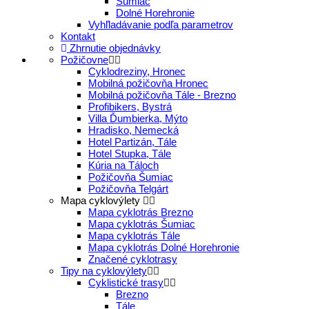
Šumiac
Dolné Horehronie
Vyhľladávanie podľa parametrov
Kontakt
Zhrnutie objednávky
Požičovne
Cyklodreziny, Hronec
Mobilná požičovňa Hronec
Mobilná požičovňa Tále - Brezno
Profibikers, Bystrá
Villa Ďumbierka, Mýto
Hradisko, Nemecká
Hotel Partizán, Tále
Hotel Stupka, Tále
Kúria na Táloch
Požičovňa Šumiac
Požičovňa Telgárt
Mapa cyklovýlety
Mapa cyklotrás Brezno
Mapa cyklotrás Šumiac
Mapa cyklotrás Tále
Mapa cyklotrás Dolné Horehronie
Značené cyklotrasy
Tipy na cyklovýlety
Cyklistické trasy
Brezno
Tále