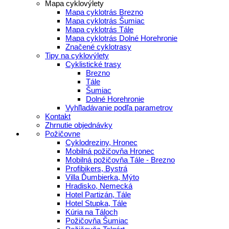
Mapa cyklovýlety
Mapa cyklotrás Brezno
Mapa cyklotrás Šumiac
Mapa cyklotrás Tále
Mapa cyklotrás Dolné Horehronie
Značené cyklotrasy
Tipy na cyklovýlety
Cyklistické trasy
Brezno
Tále
Šumiac
Dolné Horehronie
Vyhľladávanie podľa parametrov
Kontakt
Zhrnutie objednávky
Požičovne
Cyklodreziny, Hronec
Mobilná požičovňa Hronec
Mobilná požičovňa Tále - Brezno
Profibikers, Bystrá
Villa Ďumbierka, Mýto
Hradisko, Nemecká
Hotel Partizán, Tále
Hotel Stupka, Tále
Kúria na Táloch
Požičovňa Šumiac