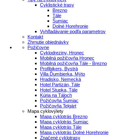
Cyklistické trasy
Brezno
Tále
Šumiac
Dolné Horehronie
Vyhľladávanie podľa parametrov
Kontakt
Zhrnutie objednávky
Požičovne
Cyklodreziny, Hronec
Mobilná požičovňa Hronec
Mobilná požičovňa Tále - Brezno
Profibikers, Bystrá
Villa Ďumbierka, Mýto
Hradisko, Nemecká
Hotel Partizán, Tále
Hotel Stupka, Tále
Kúria na Táloch
Požičovňa Šumiac
Požičovňa Telgárt
Mapa cyklovýlety
Mapa cyklotrás Brezno
Mapa cyklotrás Šumiac
Mapa cyklotrás Tále
Mapa cyklotrás Dolné Horehronie
Značené cyklotrasy