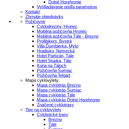
Dolné Horehronie
Vyhľladávanie podľa parametrov
Kontakt
Zhrnutie objednávky
Požičovne
Cyklodreziny, Hronec
Mobilná požičovňa Hronec
Mobilná požičovňa Tále - Brezno
Profibikers, Bystrá
Villa Ďumbierka, Mýto
Hradisko, Nemecká
Hotel Partizán, Tále
Hotel Stupka, Tále
Kúria na Táloch
Požičovňa Šumiac
Požičovňa Telgárt
Mapa cyklovýlety
Mapa cyklotrás Brezno
Mapa cyklotrás Šumiac
Mapa cyklotrás Tále
Mapa cyklotrás Dolné Horehronie
Značené cyklotrasy
Tipy na cyklovýlety
Cyklistické trasy
Brezno
Tále