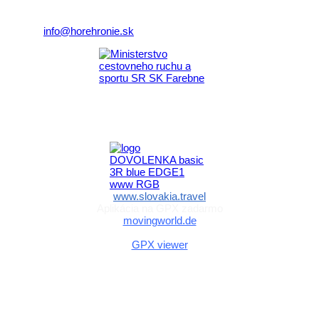
Telefón:
+421 911 633 119
E-mail:
info@horehronie.sk
Aktivita realizovaná s finančnou podporou
Ministerstva cestovného ruchu
a športu Slovenskej republiky
www.slovakia.travel
Aplikácia na GPX zadarmo
movingworld.de
Aplikácia na GPX zadarmo (Android)
GPX viewer