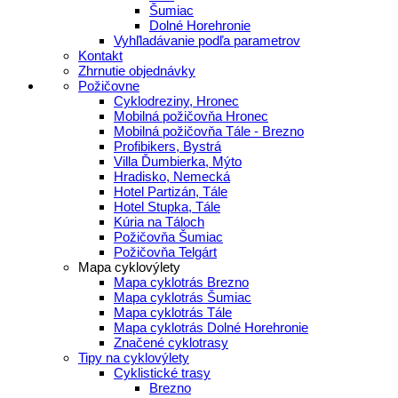
Šumiac
Dolné Horehronie
Vyhľladávanie podľa parametrov
Kontakt
Zhrnutie objednávky
Požičovne
Cyklodreziny, Hronec
Mobilná požičovňa Hronec
Mobilná požičovňa Tále - Brezno
Profibikers, Bystrá
Villa Ďumbierka, Mýto
Hradisko, Nemecká
Hotel Partizán, Tále
Hotel Stupka, Tále
Kúria na Táloch
Požičovňa Šumiac
Požičovňa Telgárt
Mapa cyklovýlety
Mapa cyklotrás Brezno
Mapa cyklotrás Šumiac
Mapa cyklotrás Tále
Mapa cyklotrás Dolné Horehronie
Značené cyklotrasy
Tipy na cyklovýlety
Cyklistické trasy
Brezno