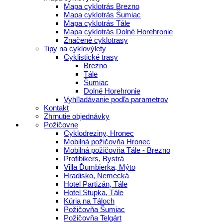
Mapa cyklotrás Brezno
Mapa cyklotrás Šumiac
Mapa cyklotrás Tále
Mapa cyklotrás Dolné Horehronie
Značené cyklotrasy
Tipy na cyklovýlety
Cyklistické trasy
Brezno
Tále
Šumiac
Dolné Horehronie
Vyhľladávanie podľa parametrov
Kontakt
Zhrnutie objednávky
Požičovne
Cyklodreziny, Hronec
Mobilná požičovňa Hronec
Mobilná požičovňa Tále - Brezno
Profibikers, Bystrá
Villa Ďumbierka, Mýto
Hradisko, Nemecká
Hotel Partizán, Tále
Hotel Stupka, Tále
Kúria na Táloch
Požičovňa Šumiac
Požičovňa Telgárt