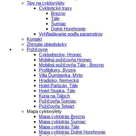
Tipy na cyklovýlety
Cyklistické trasy
Brezno
Tále
Šumiac
Dolné Horehronie
Vyhľladávanie podľa parametrov
Kontakt
Zhrnutie objednávky
Požičovne
Cyklodreziny, Hronec
Mobilná požičovňa Hronec
Mobilná požičovňa Tále - Brezno
Profibikers, Bystrá
Villa Ďumbierka, Mýto
Hradisko, Nemecká
Hotel Partizán, Tále
Hotel Stupka, Tále
Kúria na Táloch
Požičovňa Šumiac
Požičovňa Telgárt
Mapa cyklovýlety
Mapa cyklotrás Brezno
Mapa cyklotrás Šumiac
Mapa cyklotrás Tále
Mapa cyklotrás Dolné Horehronie