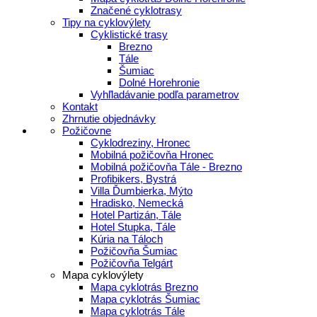
Značené cyklotrasy
Tipy na cyklovýlety
Cyklistické trasy
Brezno
Tále
Šumiac
Dolné Horehronie
Vyhľladávanie podľa parametrov
Kontakt
Zhrnutie objednávky
Požičovne
Cyklodreziny, Hronec
Mobilná požičovňa Hronec
Mobilná požičovňa Tále - Brezno
Profibikers, Bystrá
Villa Ďumbierka, Mýto
Hradisko, Nemecká
Hotel Partizán, Tále
Hotel Stupka, Tále
Kúria na Táloch
Požičovňa Šumiac
Požičovňa Telgárt
Mapa cyklovýlety
Mapa cyklotrás Brezno
Mapa cyklotrás Šumiac
Mapa cyklotrás Tále