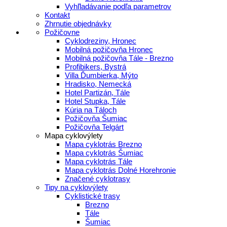
Vyhľladávanie podľa parametrov
Kontakt
Zhrnutie objednávky
Požičovne
Cyklodreziny, Hronec
Mobilná požičovňa Hronec
Mobilná požičovňa Tále - Brezno
Profibikers, Bystrá
Villa Ďumbierka, Mýto
Hradisko, Nemecká
Hotel Partizán, Tále
Hotel Stupka, Tále
Kúria na Táloch
Požičovňa Šumiac
Požičovňa Telgárt
Mapa cyklovýlety
Mapa cyklotrás Brezno
Mapa cyklotrás Šumiac
Mapa cyklotrás Tále
Mapa cyklotrás Dolné Horehronie
Značené cyklotrasy
Tipy na cyklovýlety
Cyklistické trasy
Brezno
Tále
Šumiac