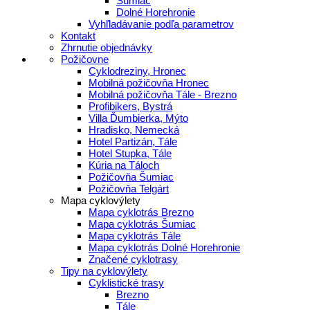
Šumiac
Dolné Horehronie
Vyhľladávanie podľa parametrov
Kontakt
Zhrnutie objednávky
Požičovne
Cyklodreziny, Hronec
Mobilná požičovňa Hronec
Mobilná požičovňa Tále - Brezno
Profibikers, Bystrá
Villa Ďumbierka, Mýto
Hradisko, Nemecká
Hotel Partizán, Tále
Hotel Stupka, Tále
Kúria na Táloch
Požičovňa Šumiac
Požičovňa Telgárt
Mapa cyklovýlety
Mapa cyklotrás Brezno
Mapa cyklotrás Šumiac
Mapa cyklotrás Tále
Mapa cyklotrás Dolné Horehronie
Značené cyklotrasy
Tipy na cyklovýlety
Cyklistické trasy
Brezno
Tále