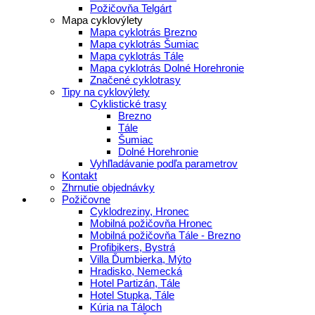
Požičovňa Telgárt
Mapa cyklovýlety
Mapa cyklotrás Brezno
Mapa cyklotrás Šumiac
Mapa cyklotrás Tále
Mapa cyklotrás Dolné Horehronie
Značené cyklotrasy
Tipy na cyklovýlety
Cyklistické trasy
Brezno
Tále
Šumiac
Dolné Horehronie
Vyhľladávanie podľa parametrov
Kontakt
Zhrnutie objednávky
Požičovne
Cyklodreziny, Hronec
Mobilná požičovňa Hronec
Mobilná požičovňa Tále - Brezno
Profibikers, Bystrá
Villa Ďumbierka, Mýto
Hradisko, Nemecká
Hotel Partizán, Tále
Hotel Stupka, Tále
Kúria na Táloch