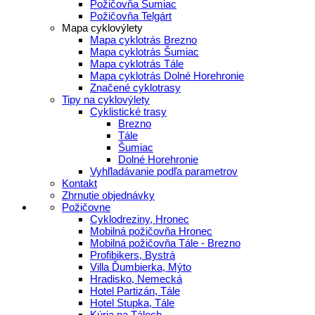
Požičovňa Šumiac
Požičovňa Telgárt
Mapa cyklovýlety
Mapa cyklotrás Brezno
Mapa cyklotrás Šumiac
Mapa cyklotrás Tále
Mapa cyklotrás Dolné Horehronie
Značené cyklotrasy
Tipy na cyklovýlety
Cyklistické trasy
Brezno
Tále
Šumiac
Dolné Horehronie
Vyhľladávanie podľa parametrov
Kontakt
Zhrnutie objednávky
Požičovne
Cyklodreziny, Hronec
Mobilná požičovňa Hronec
Mobilná požičovňa Tále - Brezno
Profibikers, Bystrá
Villa Ďumbierka, Mýto
Hradisko, Nemecká
Hotel Partizán, Tále
Hotel Stupka, Tále
Kúria na Táloch