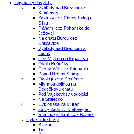
Tipy na cyklovýlety
Výhľady nad Breznom z
Kabátovej
Zákľuky cez Čierny Balog a
Sihlu
Pláňami cez Pohansko do
Ježovej
Na chatu Burdu cez
Chlipavice
Výhľady nad Breznom z
Lúčok
Cez Mlynnú na Krpačovo
Okolo Beňušky
Čierny Váh cez Priehybku
Popod Hrb na Štomp
Okolo jazera Krpáčovo
Mlynnou dolinou na
Dedečkovu chatu
Pod Vajskovksý vodopád
Na Srdiečko
Cyklotrasa na Muráň
Za výhľadmi z Kráľovej holi
Šumiacky okruh cez Besník
Cyklistické trasy
Brezno
Tále