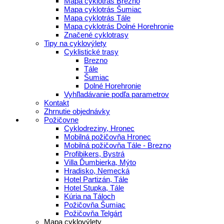
Mapa cyklotrás Brezno
Mapa cyklotrás Šumiac
Mapa cyklotrás Tále
Mapa cyklotrás Dolné Horehronie
Značené cyklotrasy
Tipy na cyklovýlety
Cyklistické trasy
Brezno
Tále
Šumiac
Dolné Horehronie
Vyhľladávanie podľa parametrov
Kontakt
Zhrnutie objednávky
Požičovne
Cyklodreziny, Hronec
Mobilná požičovňa Hronec
Mobilná požičovňa Tále - Brezno
Profibikers, Bystrá
Villa Ďumbierka, Mýto
Hradisko, Nemecká
Hotel Partizán, Tále
Hotel Stupka, Tále
Kúria na Táloch
Požičovňa Šumiac
Požičovňa Telgárt
Mapa cyklovýlety