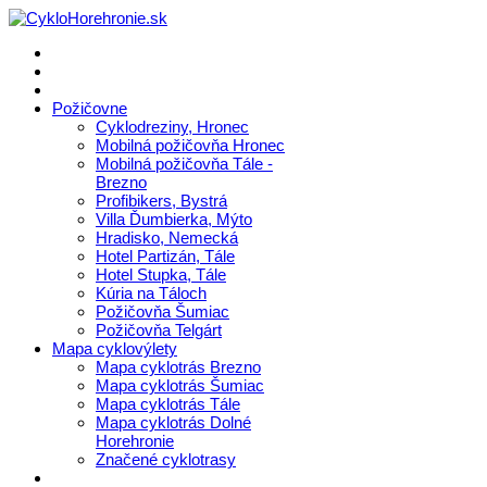
Požičovne
Cyklodreziny, Hronec
Mobilná požičovňa Hronec
Mobilná požičovňa Tále -
Brezno
Profibikers, Bystrá
Villa Ďumbierka, Mýto
Hradisko, Nemecká
Hotel Partizán, Tále
Hotel Stupka, Tále
Kúria na Táloch
Požičovňa Šumiac
Požičovňa Telgárt
Mapa cyklovýlety
Mapa cyklotrás Brezno
Mapa cyklotrás Šumiac
Mapa cyklotrás Tále
Mapa cyklotrás Dolné
Horehronie
Značené cyklotrasy