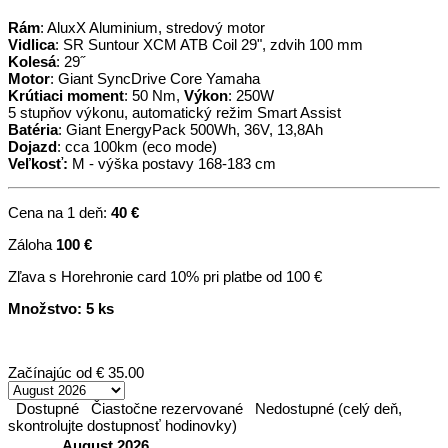
Rám
: AluxX Aluminium, stredový motor
Vidlica
: SR Suntour XCM ATB Coil 29", zdvih 100 mm
Kolesá
: 29˝
Motor
: Giant SyncDrive Core Yamaha
Krútiaci moment
: 50 Nm,
Výkon
: 250W
5 stupňov výkonu, automatický režim Smart Assist
Batéria
: Giant EnergyPack 500Wh, 36V, 13,8Ah
Dojazd
: cca 100km (eco mode)
Veľkosť:
M - výška postavy 168-183 cm
Cena na 1 deň:
40 €
Záloha
100 €
Zľava s Horehronie card 10% pri platbe od 100 €
Množstvo: 5 ks
Začínajúc od
€ 35.00
Dostupné
Čiastočne rezervované
Nedostupné (celý deň,
skontrolujte dostupnosť hodinovky)
August 2026