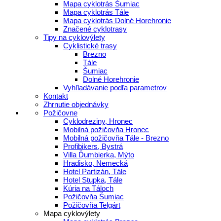
Mapa cyklotrás Šumiac
Mapa cyklotrás Tále
Mapa cyklotrás Dolné Horehronie
Značené cyklotrasy
Tipy na cyklovýlety
Cyklistické trasy
Brezno
Tále
Šumiac
Dolné Horehronie
Vyhľladávanie podľa parametrov
Kontakt
Zhrnutie objednávky
Požičovne
Cyklodreziny, Hronec
Mobilná požičovňa Hronec
Mobilná požičovňa Tále - Brezno
Profibikers, Bystrá
Villa Ďumbierka, Mýto
Hradisko, Nemecká
Hotel Partizán, Tále
Hotel Stupka, Tále
Kúria na Táloch
Požičovňa Šumiac
Požičovňa Telgárt
Mapa cyklovýlety