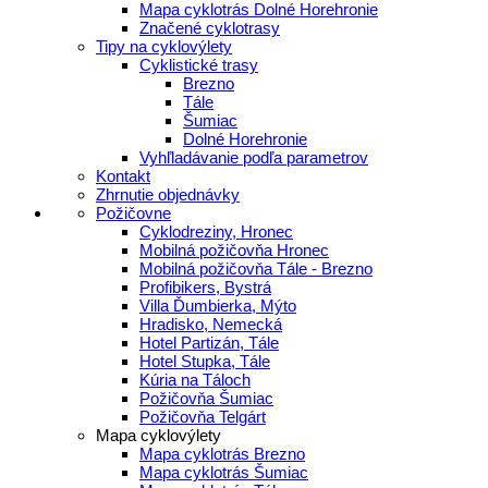
Mapa cyklotrás Dolné Horehronie
Značené cyklotrasy
Tipy na cyklovýlety
Cyklistické trasy
Brezno
Tále
Šumiac
Dolné Horehronie
Vyhľladávanie podľa parametrov
Kontakt
Zhrnutie objednávky
Požičovne
Cyklodreziny, Hronec
Mobilná požičovňa Hronec
Mobilná požičovňa Tále - Brezno
Profibikers, Bystrá
Villa Ďumbierka, Mýto
Hradisko, Nemecká
Hotel Partizán, Tále
Hotel Stupka, Tále
Kúria na Táloch
Požičovňa Šumiac
Požičovňa Telgárt
Mapa cyklovýlety
Mapa cyklotrás Brezno
Mapa cyklotrás Šumiac