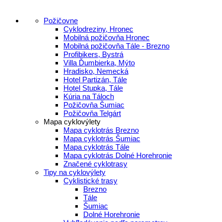
Požičovne
Cyklodreziny, Hronec
Mobilná požičovňa Hronec
Mobilná požičovňa Tále - Brezno
Profibikers, Bystrá
Villa Ďumbierka, Mýto
Hradisko, Nemecká
Hotel Partizán, Tále
Hotel Stupka, Tále
Kúria na Táloch
Požičovňa Šumiac
Požičovňa Telgárt
Mapa cyklovýlety
Mapa cyklotrás Brezno
Mapa cyklotrás Šumiac
Mapa cyklotrás Tále
Mapa cyklotrás Dolné Horehronie
Značené cyklotrasy
Tipy na cyklovýlety
Cyklistické trasy
Brezno
Tále
Šumiac
Dolné Horehronie