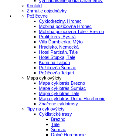
Vyhľladávanie podľa parametrov
Kontakt
Zhrnutie objednávky
Požičovne
Cyklodreziny, Hronec
Mobilná požičovňa Hronec
Mobilná požičovňa Tále - Brezno
Profibikers, Bystrá
Villa Ďumbierka, Mýto
Hradisko, Nemecká
Hotel Partizán, Tále
Hotel Stupka, Tále
Kúria na Táloch
Požičovňa Šumiac
Požičovňa Telgárt
Mapa cyklovýlety
Mapa cyklotrás Brezno
Mapa cyklotrás Šumiac
Mapa cyklotrás Tále
Mapa cyklotrás Dolné Horehronie
Značené cyklotrasy
Tipy na cyklovýlety
Cyklistické trasy
Brezno
Tále
Šumiac
Dolné Horehronie