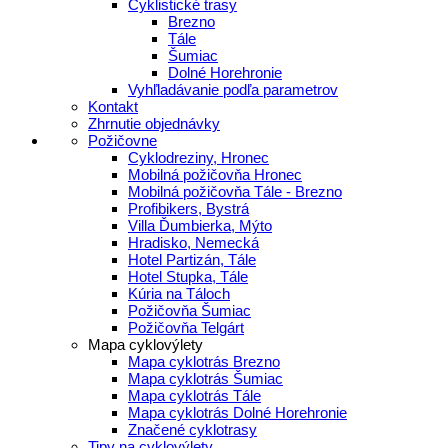
Cyklistické trasy
Brezno
Tále
Šumiac
Dolné Horehronie
Vyhľladávanie podľa parametrov
Kontakt
Zhrnutie objednávky
Požičovne
Cyklodreziny, Hronec
Mobilná požičovňa Hronec
Mobilná požičovňa Tále - Brezno
Profibikers, Bystrá
Villa Ďumbierka, Mýto
Hradisko, Nemecká
Hotel Partizán, Tále
Hotel Stupka, Tále
Kúria na Táloch
Požičovňa Šumiac
Požičovňa Telgárt
Mapa cyklovýlety
Mapa cyklotrás Brezno
Mapa cyklotrás Šumiac
Mapa cyklotrás Tále
Mapa cyklotrás Dolné Horehronie
Značené cyklotrasy
Tipy na cyklovýlety