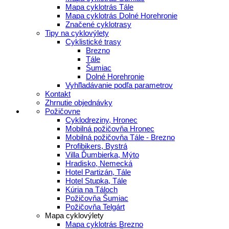
Mapa cyklotrás Tále
Mapa cyklotrás Dolné Horehronie
Značené cyklotrasy
Tipy na cyklovýlety
Cyklistické trasy
Brezno
Tále
Šumiac
Dolné Horehronie
Vyhľladávanie podľa parametrov
Kontakt
Zhrnutie objednávky
Požičovne
Cyklodreziny, Hronec
Mobilná požičovňa Hronec
Mobilná požičovňa Tále - Brezno
Profibikers, Bystrá
Villa Ďumbierka, Mýto
Hradisko, Nemecká
Hotel Partizán, Tále
Hotel Stupka, Tále
Kúria na Táloch
Požičovňa Šumiac
Požičovňa Telgárt
Mapa cyklovýlety
Mapa cyklotrás Brezno