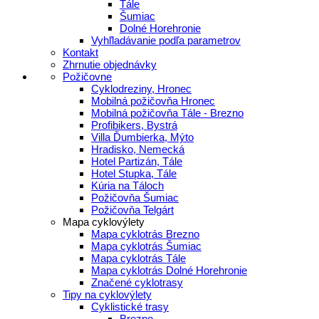
Tále
Šumiac
Dolné Horehronie
Vyhľladávanie podľa parametrov
Kontakt
Zhrnutie objednávky
Požičovne
Cyklodreziny, Hronec
Mobilná požičovňa Hronec
Mobilná požičovňa Tále - Brezno
Profibikers, Bystrá
Villa Ďumbierka, Mýto
Hradisko, Nemecká
Hotel Partizán, Tále
Hotel Stupka, Tále
Kúria na Táloch
Požičovňa Šumiac
Požičovňa Telgárt
Mapa cyklovýlety
Mapa cyklotrás Brezno
Mapa cyklotrás Šumiac
Mapa cyklotrás Tále
Mapa cyklotrás Dolné Horehronie
Značené cyklotrasy
Tipy na cyklovýlety
Cyklistické trasy
Brezno