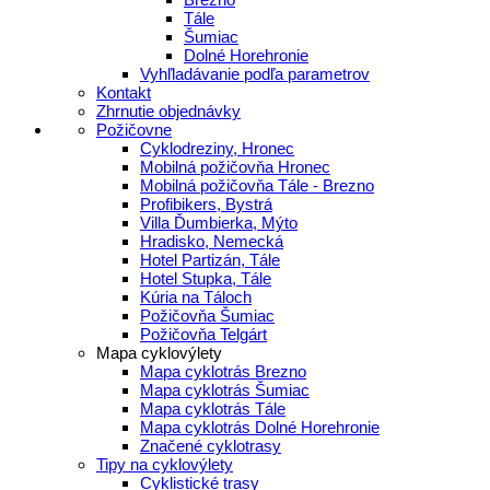
Tále
Šumiac
Dolné Horehronie
Vyhľladávanie podľa parametrov
Kontakt
Zhrnutie objednávky
Požičovne
Cyklodreziny, Hronec
Mobilná požičovňa Hronec
Mobilná požičovňa Tále - Brezno
Profibikers, Bystrá
Villa Ďumbierka, Mýto
Hradisko, Nemecká
Hotel Partizán, Tále
Hotel Stupka, Tále
Kúria na Táloch
Požičovňa Šumiac
Požičovňa Telgárt
Mapa cyklovýlety
Mapa cyklotrás Brezno
Mapa cyklotrás Šumiac
Mapa cyklotrás Tále
Mapa cyklotrás Dolné Horehronie
Značené cyklotrasy
Tipy na cyklovýlety
Cyklistické trasy