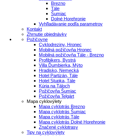
Brezno
Tále
Šumiac
Dolné Horehronie
Vyhľladávanie podľa parametrov
Kontakt
Zhrnutie objednávky
Požičovne
Cyklodreziny, Hronec
Mobilná požičovňa Hronec
Mobilná požičovňa Tále - Brezno
Profibikers, Bystrá
Villa Ďumbierka, Mýto
Hradisko, Nemecká
Hotel Partizán, Tále
Hotel Stupka, Tále
Kúria na Táloch
Požičovňa Šumiac
Požičovňa Telgárt
Mapa cyklovýlety
Mapa cyklotrás Brezno
Mapa cyklotrás Šumiac
Mapa cyklotrás Tále
Mapa cyklotrás Dolné Horehronie
Značené cyklotrasy
Tipy na cyklovýlety