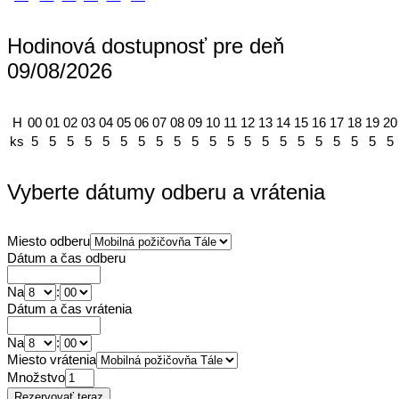
Hodinová dostupnosť pre deň
09/08/2026
H
00
01
02
03
04
05
06
07
08
09
10
11
12
13
14
15
16
17
18
19
20
ks
5
5
5
5
5
5
5
5
5
5
5
5
5
5
5
5
5
5
5
5
5
Vyberte dátumy odberu a vrátenia
Miesto odberu
Dátum a čas odberu
Na
:
Dátum a čas vrátenia
Na
:
Miesto vrátenia
Množstvo