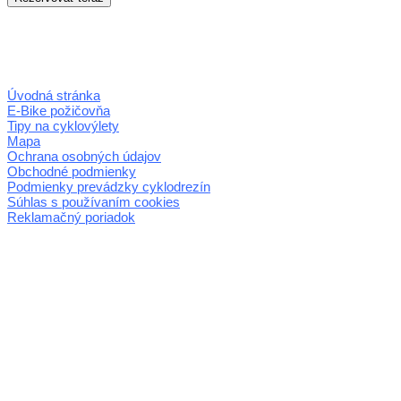
Úvodná stránka
E-Bike požičovňa
Tipy na cyklovýlety
Mapa
Ochrana osobných údajov
Obchodné podmienky
Podmienky prevádzky cyklodrezín
Súhlas s používaním cookies
Reklamačný poriadok
© 2026 horehronie.sk
REGIÓN HOREHRONIE
oblastná organizácia cestovného ruchu
Klaster Horehronie
združenie cestovného ruchu
Nám. gen. M.R. Štefánika 3
977 01 Brezno