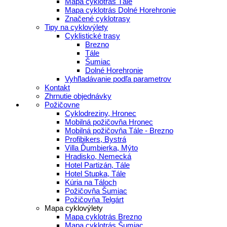
Mapa cyklotrás Tále
Mapa cyklotrás Dolné Horehronie
Značené cyklotrasy
Tipy na cyklovýlety
Cyklistické trasy
Brezno
Tále
Šumiac
Dolné Horehronie
Vyhľladávanie podľa parametrov
Kontakt
Zhrnutie objednávky
Požičovne
Cyklodreziny, Hronec
Mobilná požičovňa Hronec
Mobilná požičovňa Tále - Brezno
Profibikers, Bystrá
Villa Ďumbierka, Mýto
Hradisko, Nemecká
Hotel Partizán, Tále
Hotel Stupka, Tále
Kúria na Táloch
Požičovňa Šumiac
Požičovňa Telgárt
Mapa cyklovýlety
Mapa cyklotrás Brezno
Mapa cyklotrás Šumiac