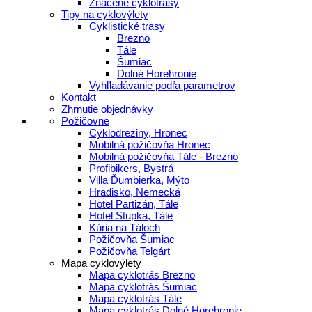
Značené cyklotrasy
Tipy na cyklovýlety
Cyklistické trasy
Brezno
Tále
Šumiac
Dolné Horehronie
Vyhľladávanie podľa parametrov
Kontakt
Zhrnutie objednávky
Požičovne
Cyklodreziny, Hronec
Mobilná požičovňa Hronec
Mobilná požičovňa Tále - Brezno
Profibikers, Bystrá
Villa Ďumbierka, Mýto
Hradisko, Nemecká
Hotel Partizán, Tále
Hotel Stupka, Tále
Kúria na Táloch
Požičovňa Šumiac
Požičovňa Telgárt
Mapa cyklovýlety
Mapa cyklotrás Brezno
Mapa cyklotrás Šumiac
Mapa cyklotrás Tále
Mapa cyklotrás Dolné Horehronie