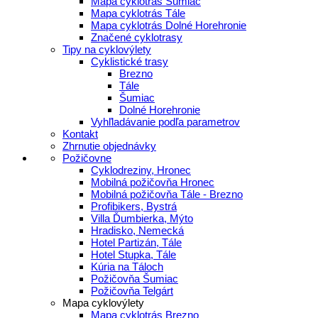
Mapa cyklotrás Šumiac
Mapa cyklotrás Tále
Mapa cyklotrás Dolné Horehronie
Značené cyklotrasy
Tipy na cyklovýlety
Cyklistické trasy
Brezno
Tále
Šumiac
Dolné Horehronie
Vyhľladávanie podľa parametrov
Kontakt
Zhrnutie objednávky
Požičovne
Cyklodreziny, Hronec
Mobilná požičovňa Hronec
Mobilná požičovňa Tále - Brezno
Profibikers, Bystrá
Villa Ďumbierka, Mýto
Hradisko, Nemecká
Hotel Partizán, Tále
Hotel Stupka, Tále
Kúria na Táloch
Požičovňa Šumiac
Požičovňa Telgárt
Mapa cyklovýlety
Mapa cyklotrás Brezno