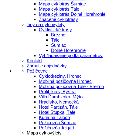
Mapa cyklotrás Šumiac
Mapa cyklotrás Tále
Mapa cyklotrás Dolné Horehronie
Značené cyklotrasy
Tipy na cyklovýlety
Cyklistické trasy
Brezno
Tále
Šumiac
Dolné Horehronie
Vyhľladávanie podľa parametrov
Kontakt
Zhrnutie objednávky
Požičovne
Cyklodreziny, Hronec
Mobilná požičovňa Hronec
Mobilná požičovňa Tále - Brezno
Profibikers, Bystrá
Villa Ďumbierka, Mýto
Hradisko, Nemecká
Hotel Partizán, Tále
Hotel Stupka, Tále
Kúria na Táloch
Požičovňa Šumiac
Požičovňa Telgárt
Mapa cyklovýlety