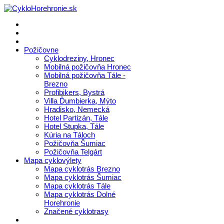
Požičovne
Cyklodreziny, Hronec
Mobilná požičovňa Hronec
Mobilná požičovňa Tále -
Brezno
Profibikers, Bystrá
Villa Ďumbierka, Mýto
Hradisko, Nemecká
Hotel Partizán, Tále
Hotel Stupka, Tále
Kúria na Táloch
Požičovňa Šumiac
Požičovňa Telgárt
Mapa cyklovýlety
Mapa cyklotrás Brezno
Mapa cyklotrás Šumiac
Mapa cyklotrás Tále
Mapa cyklotrás Dolné
Horehronie
Značené cyklotrasy