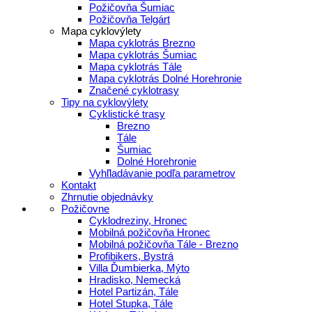
Požičovňa Šumiac
Požičovňa Telgárt
Mapa cyklovýlety
Mapa cyklotrás Brezno
Mapa cyklotrás Šumiac
Mapa cyklotrás Tále
Mapa cyklotrás Dolné Horehronie
Značené cyklotrasy
Tipy na cyklovýlety
Cyklistické trasy
Brezno
Tále
Šumiac
Dolné Horehronie
Vyhľladávanie podľa parametrov
Kontakt
Zhrnutie objednávky
Požičovne
Cyklodreziny, Hronec
Mobilná požičovňa Hronec
Mobilná požičovňa Tále - Brezno
Profibikers, Bystrá
Villa Ďumbierka, Mýto
Hradisko, Nemecká
Hotel Partizán, Tále
Hotel Stupka, Tále