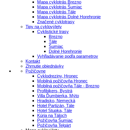
Mapa cyklotrás Brezno
Mapa cyklotrás Šumiac
Mapa cyklotrás Tále
Mapa cyklotrás Dolné Horehronie
Značené cyklotrasy
Tipy na cyklovýlety
Cyklistické trasy
Brezno
Tále
Šumiac
Dolné Horehronie
Vyhľladávanie podľa parametrov
Kontakt
Zhrnutie objednávky
Požičovne
Cyklodreziny, Hronec
Mobilná požičovňa Hronec
Mobilná požičovňa Tále - Brezno
Profibikers, Bystrá
Villa Ďumbierka, Mýto
Hradisko, Nemecká
Hotel Partizán, Tále
Hotel Stupka, Tále
Kúria na Táloch
Požičovňa Šumiac
Požičovňa Telgárt