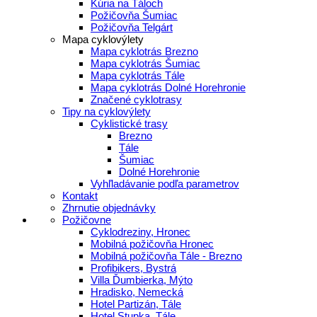
Kúria na Táloch
Požičovňa Šumiac
Požičovňa Telgárt
Mapa cyklovýlety
Mapa cyklotrás Brezno
Mapa cyklotrás Šumiac
Mapa cyklotrás Tále
Mapa cyklotrás Dolné Horehronie
Značené cyklotrasy
Tipy na cyklovýlety
Cyklistické trasy
Brezno
Tále
Šumiac
Dolné Horehronie
Vyhľladávanie podľa parametrov
Kontakt
Zhrnutie objednávky
Požičovne
Cyklodreziny, Hronec
Mobilná požičovňa Hronec
Mobilná požičovňa Tále - Brezno
Profibikers, Bystrá
Villa Ďumbierka, Mýto
Hradisko, Nemecká
Hotel Partizán, Tále
Hotel Stupka, Tále