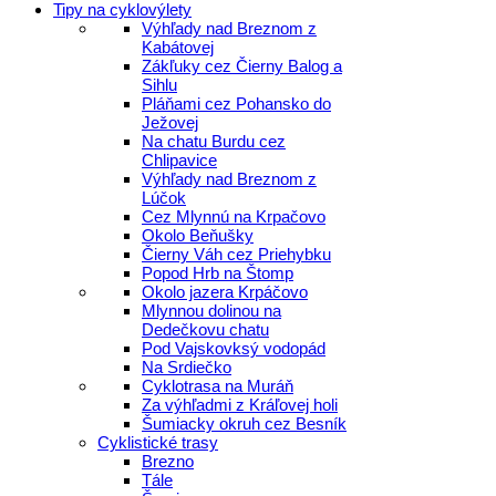
Tipy na cyklovýlety
Výhľady nad Breznom z
Kabátovej
Zákľuky cez Čierny Balog a
Sihlu
Pláňami cez Pohansko do
Ježovej
Na chatu Burdu cez
Chlipavice
Výhľady nad Breznom z
Lúčok
Cez Mlynnú na Krpačovo
Okolo Beňušky
Čierny Váh cez Priehybku
Popod Hrb na Štomp
Okolo jazera Krpáčovo
Mlynnou dolinou na
Dedečkovu chatu
Pod Vajskovksý vodopád
Na Srdiečko
Cyklotrasa na Muráň
Za výhľadmi z Kráľovej holi
Šumiacky okruh cez Besník
Cyklistické trasy
Brezno
Tále