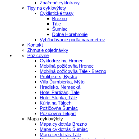
Značené cyklotrasy
Tipy na cyklovýlety
Cyklistické trasy
Brezno
Tále
Šumiac
Dolné Horehronie
Vyhľladávanie podľa parametrov
Kontakt
Zhrnutie objednávky
Požičovne
Cyklodreziny, Hronec
Mobilná požičovňa Hronec
Mobilná požičovňa Tále - Brezno
Profibikers, Bystrá
Villa Ďumbierka, Mýto
Hradisko, Nemecká
Hotel Partizán, Tále
Hotel Stupka, Tále
Kúria na Táloch
Požičovňa Šumiac
Požičovňa Telgárt
Mapa cyklovýlety
Mapa cyklotrás Brezno
Mapa cyklotrás Šumiac
Mapa cyklotrás Tále