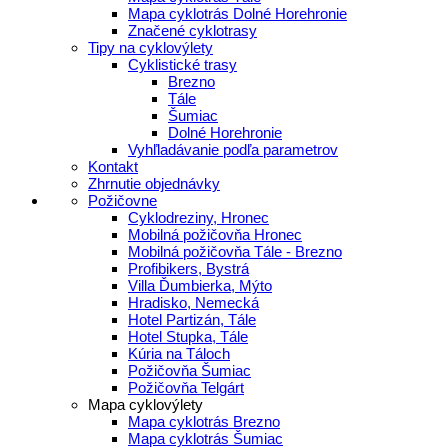
Mapa cyklotrás Dolné Horehronie
Značené cyklotrasy
Tipy na cyklovýlety
Cyklistické trasy
Brezno
Tále
Šumiac
Dolné Horehronie
Vyhľladávanie podľa parametrov
Kontakt
Zhrnutie objednávky
Požičovne
Cyklodreziny, Hronec
Mobilná požičovňa Hronec
Mobilná požičovňa Tále - Brezno
Profibikers, Bystrá
Villa Ďumbierka, Mýto
Hradisko, Nemecká
Hotel Partizán, Tále
Hotel Stupka, Tále
Kúria na Táloch
Požičovňa Šumiac
Požičovňa Telgárt
Mapa cyklovýlety
Mapa cyklotrás Brezno
Mapa cyklotrás Šumiac