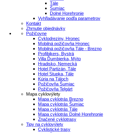
Tále
Šumiac
Dolné Horehronie
Vyhľladávanie podľa parametrov
Kontakt
Zhrnutie objednávky
Požičovne
Cyklodreziny, Hronec
Mobilná požičovňa Hronec
Mobilná požičovňa Tále - Brezno
Profibikers, Bystrá
Villa Ďumbierka, Mýto
Hradisko, Nemecká
Hotel Partizán, Tále
Hotel Stupka, Tále
Kúria na Táloch
Požičovňa Šumiac
Požičovňa Telgárt
Mapa cyklovýlety
Mapa cyklotrás Brezno
Mapa cyklotrás Šumiac
Mapa cyklotrás Tále
Mapa cyklotrás Dolné Horehronie
Značené cyklotrasy
Tipy na cyklovýlety
Cyklistické trasy