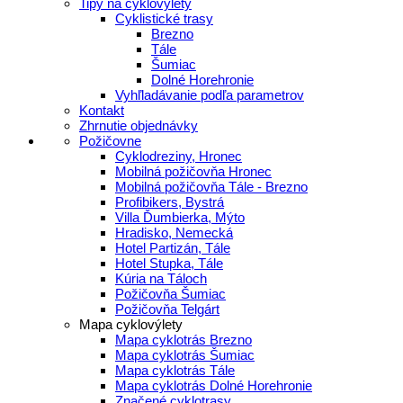
Tipy na cyklovýlety
Cyklistické trasy
Brezno
Tále
Šumiac
Dolné Horehronie
Vyhľladávanie podľa parametrov
Kontakt
Zhrnutie objednávky
Požičovne
Cyklodreziny, Hronec
Mobilná požičovňa Hronec
Mobilná požičovňa Tále - Brezno
Profibikers, Bystrá
Villa Ďumbierka, Mýto
Hradisko, Nemecká
Hotel Partizán, Tále
Hotel Stupka, Tále
Kúria na Táloch
Požičovňa Šumiac
Požičovňa Telgárt
Mapa cyklovýlety
Mapa cyklotrás Brezno
Mapa cyklotrás Šumiac
Mapa cyklotrás Tále
Mapa cyklotrás Dolné Horehronie
Značené cyklotrasy