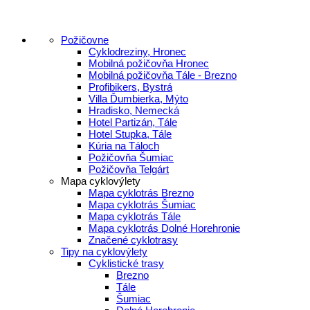
Požičovne
Cyklodreziny, Hronec
Mobilná požičovňa Hronec
Mobilná požičovňa Tále - Brezno
Profibikers, Bystrá
Villa Ďumbierka, Mýto
Hradisko, Nemecká
Hotel Partizán, Tále
Hotel Stupka, Tále
Kúria na Táloch
Požičovňa Šumiac
Požičovňa Telgárt
Mapa cyklovýlety
Mapa cyklotrás Brezno
Mapa cyklotrás Šumiac
Mapa cyklotrás Tále
Mapa cyklotrás Dolné Horehronie
Značené cyklotrasy
Tipy na cyklovýlety
Cyklistické trasy
Brezno
Tále
Šumiac