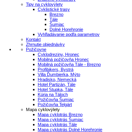
Tipy na cyklovýlety
Cyklistické trasy
Brezno
Tále
Šumiac
Dolné Horehronie
Vyhľladávanie podľa parametrov
Kontakt
Zhrnutie objednávky
Požičovne
Cyklodreziny, Hronec
Mobilná požičovňa Hronec
Mobilná požičovňa Tále - Brezno
Profibikers, Bystrá
Villa Ďumbierka, Mýto
Hradisko, Nemecká
Hotel Partizán, Tále
Hotel Stupka, Tále
Kúria na Táloch
Požičovňa Šumiac
Požičovňa Telgárt
Mapa cyklovýlety
Mapa cyklotrás Brezno
Mapa cyklotrás Šumiac
Mapa cyklotrás Tále
Mapa cyklotrás Dolné Horehronie