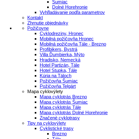
Šumiac
Dolné Horehronie
Vyhľladávanie podľa parametrov
Kontakt
Zhrnutie objednávky
Požičovne
Cyklodreziny, Hronec
Mobilná požičovňa Hronec
Mobilná požičovňa Tále - Brezno
Profibikers, Bystrá
Villa Ďumbierka, Mýto
Hradisko, Nemecká
Hotel Partizán, Tále
Hotel Stupka, Tále
Kúria na Táloch
Požičovňa Šumiac
Požičovňa Telgárt
Mapa cyklovýlety
Mapa cyklotrás Brezno
Mapa cyklotrás Šumiac
Mapa cyklotrás Tále
Mapa cyklotrás Dolné Horehronie
Značené cyklotrasy
Tipy na cyklovýlety
Cyklistické trasy
Brezno
Tále