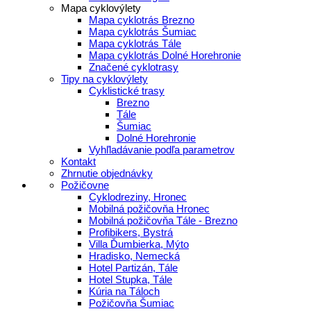
Mapa cyklovýlety
Mapa cyklotrás Brezno
Mapa cyklotrás Šumiac
Mapa cyklotrás Tále
Mapa cyklotrás Dolné Horehronie
Značené cyklotrasy
Tipy na cyklovýlety
Cyklistické trasy
Brezno
Tále
Šumiac
Dolné Horehronie
Vyhľladávanie podľa parametrov
Kontakt
Zhrnutie objednávky
Požičovne
Cyklodreziny, Hronec
Mobilná požičovňa Hronec
Mobilná požičovňa Tále - Brezno
Profibikers, Bystrá
Villa Ďumbierka, Mýto
Hradisko, Nemecká
Hotel Partizán, Tále
Hotel Stupka, Tále
Kúria na Táloch
Požičovňa Šumiac