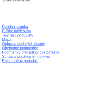
Úvodná stránka
E-Bike požičovňa
Tipy na cyklovýlety
Mapa
Ochrana osobných údajov
Obchodné podmienky
Podmienky prevádzky cyklodrezín
Súhlas s používaním cookies
Reklamačný poriadok
© 2026 horehronie.sk
REGIÓN HOREHRONIE
oblastná organizácia cestovného ruchu
Klaster Horehronie
združenie cestovného ruchu
Nám. gen. M.R. Štefánika 3
977 01 Brezno