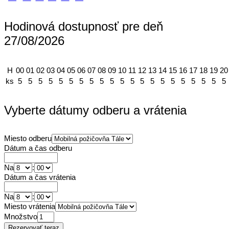
Hodinová dostupnosť pre deň
27/08/2026
H
00
01
02
03
04
05
06
07
08
09
10
11
12
13
14
15
16
17
18
19
20
ks
5
5
5
5
5
5
5
5
5
5
5
5
5
5
5
5
5
5
5
5
5
Vyberte dátumy odberu a vrátenia
Miesto odberu
Dátum a čas odberu
Na
:
Dátum a čas vrátenia
Na
:
Miesto vrátenia
Množstvo