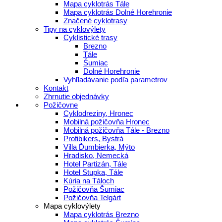
Mapa cyklotrás Tále
Mapa cyklotrás Dolné Horehronie
Značené cyklotrasy
Tipy na cyklovýlety
Cyklistické trasy
Brezno
Tále
Šumiac
Dolné Horehronie
Vyhľladávanie podľa parametrov
Kontakt
Zhrnutie objednávky
Požičovne
Cyklodreziny, Hronec
Mobilná požičovňa Hronec
Mobilná požičovňa Tále - Brezno
Profibikers, Bystrá
Villa Ďumbierka, Mýto
Hradisko, Nemecká
Hotel Partizán, Tále
Hotel Stupka, Tále
Kúria na Táloch
Požičovňa Šumiac
Požičovňa Telgárt
Mapa cyklovýlety
Mapa cyklotrás Brezno