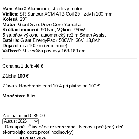
Rám
: AluxX Aluminium, stredový motor
Vidlica
: SR Suntour XCM ATB Coil 29", zdvih 100 mm
Kolesá
: 29˝
Motor
: Giant SyncDrive Core Yamaha
Krútiaci moment
: 50 Nm,
Výkon
: 250W
5 stupňov výkonu, automatický režim Smart Assist
Batéria
: Giant EnergyPack 500Wh, 36V, 13,8Ah
Dojazd
: cca 100km (eco mode)
Veľkosť:
M - výška postavy 168-183 cm
Cena na 1 deň:
40 €
Záloha
100 €
Zľava s Horehronie card 10% pri platbe od 100 €
Množstvo: 5 ks
Začínajúc od
€ 35.00
Dostupné
Čiastočne rezervované
Nedostupné (celý deň,
skontrolujte dostupnosť hodinovky)
August 2026