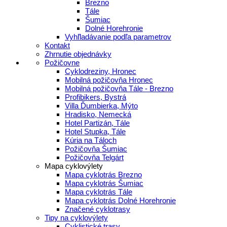
Brezno
Tále
Šumiac
Dolné Horehronie
Vyhľladávanie podľa parametrov
Kontakt
Zhrnutie objednávky
Požičovne
Cyklodreziny, Hronec
Mobilná požičovňa Hronec
Mobilná požičovňa Tále - Brezno
Profibikers, Bystrá
Villa Ďumbierka, Mýto
Hradisko, Nemecká
Hotel Partizán, Tále
Hotel Stupka, Tále
Kúria na Táloch
Požičovňa Šumiac
Požičovňa Telgárt
Mapa cyklovýlety
Mapa cyklotrás Brezno
Mapa cyklotrás Šumiac
Mapa cyklotrás Tále
Mapa cyklotrás Dolné Horehronie
Značené cyklotrasy
Tipy na cyklovýlety
Cyklistické trasy