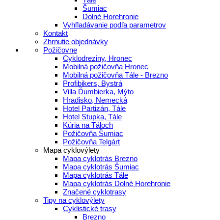
Šumiac
Dolné Horehronie
Vyhľladávanie podľa parametrov
Kontakt
Zhrnutie objednávky
Požičovne
Cyklodreziny, Hronec
Mobilná požičovňa Hronec
Mobilná požičovňa Tále - Brezno
Profibikers, Bystrá
Villa Ďumbierka, Mýto
Hradisko, Nemecká
Hotel Partizán, Tále
Hotel Stupka, Tále
Kúria na Táloch
Požičovňa Šumiac
Požičovňa Telgárt
Mapa cyklovýlety
Mapa cyklotrás Brezno
Mapa cyklotrás Šumiac
Mapa cyklotrás Tále
Mapa cyklotrás Dolné Horehronie
Značené cyklotrasy
Tipy na cyklovýlety
Cyklistické trasy
Brezno