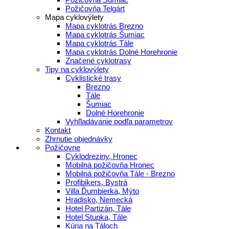
Požičovňa Telgárt
Mapa cyklovýlety
Mapa cyklotrás Brezno
Mapa cyklotrás Šumiac
Mapa cyklotrás Tále
Mapa cyklotrás Dolné Horehronie
Značené cyklotrasy
Tipy na cyklovýlety
Cyklistické trasy
Brezno
Tále
Šumiac
Dolné Horehronie
Vyhľladávanie podľa parametrov
Kontakt
Zhrnutie objednávky
Požičovne
Cyklodreziny, Hronec
Mobilná požičovňa Hronec
Mobilná požičovňa Tále - Brezno
Profibikers, Bystrá
Villa Ďumbierka, Mýto
Hradisko, Nemecká
Hotel Partizán, Tále
Hotel Stupka, Tále
Kúria na Táloch