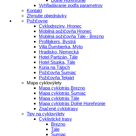
Dolné Horehronie
Vyhľladávanie podľa parametrov
Kontakt
Zhrnutie objednávky
Požičovne
Cyklodreziny, Hronec
Mobilná požičovňa Hronec
Mobilná požičovňa Tále - Brezno
Profibikers, Bystrá
Villa Ďumbierka, Mýto
Hradisko, Nemecká
Hotel Partizán, Tále
Hotel Stupka, Tále
Kúria na Táloch
Požičovňa Šumiac
Požičovňa Telgárt
Mapa cyklovýlety
Mapa cyklotrás Brezno
Mapa cyklotrás Šumiac
Mapa cyklotrás Tále
Mapa cyklotrás Dolné Horehronie
Značené cyklotrasy
Tipy na cyklovýlety
Cyklistické trasy
Brezno
Tále
Šumiac