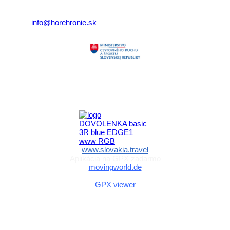
Telefón:
+421 911 633 119
E-mail:
info@horehronie.sk
Aktivita realizovaná s finančnou podporou
Ministerstva cestovného ruchu
a športu Slovenskej republiky
www.slovakia.travel
Aplikácia na GPX zadarmo
movingworld.de
Aplikácia na GPX zadarmo (Android)
GPX viewer