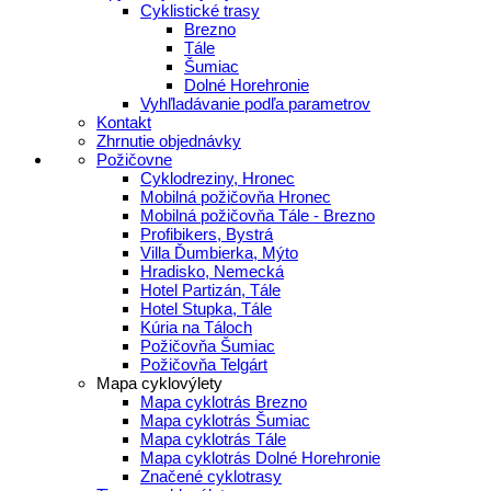
Cyklistické trasy
Brezno
Tále
Šumiac
Dolné Horehronie
Vyhľladávanie podľa parametrov
Kontakt
Zhrnutie objednávky
Požičovne
Cyklodreziny, Hronec
Mobilná požičovňa Hronec
Mobilná požičovňa Tále - Brezno
Profibikers, Bystrá
Villa Ďumbierka, Mýto
Hradisko, Nemecká
Hotel Partizán, Tále
Hotel Stupka, Tále
Kúria na Táloch
Požičovňa Šumiac
Požičovňa Telgárt
Mapa cyklovýlety
Mapa cyklotrás Brezno
Mapa cyklotrás Šumiac
Mapa cyklotrás Tále
Mapa cyklotrás Dolné Horehronie
Značené cyklotrasy