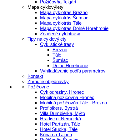
Požičovňa Telgárt
Mapa cyklovýlety
Mapa cyklotrás Brezno
Mapa cyklotrás Šumiac
Mapa cyklotrás Tále
Mapa cyklotrás Dolné Horehronie
Značené cyklotrasy
Tipy na cyklovýlety
Cyklistické trasy
Brezno
Tále
Šumiac
Dolné Horehronie
Vyhľladávanie podľa parametrov
Kontakt
Zhrnutie objednávky
Požičovne
Cyklodreziny, Hronec
Mobilná požičovňa Hronec
Mobilná požičovňa Tále - Brezno
Profibikers, Bystrá
Villa Ďumbierka, Mýto
Hradisko, Nemecká
Hotel Partizán, Tále
Hotel Stupka, Tále
Kúria na Táloch
Požičovňa Šumiac