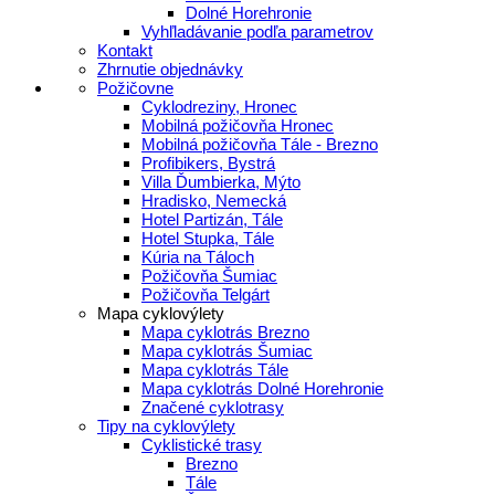
Dolné Horehronie
Vyhľladávanie podľa parametrov
Kontakt
Zhrnutie objednávky
Požičovne
Cyklodreziny, Hronec
Mobilná požičovňa Hronec
Mobilná požičovňa Tále - Brezno
Profibikers, Bystrá
Villa Ďumbierka, Mýto
Hradisko, Nemecká
Hotel Partizán, Tále
Hotel Stupka, Tále
Kúria na Táloch
Požičovňa Šumiac
Požičovňa Telgárt
Mapa cyklovýlety
Mapa cyklotrás Brezno
Mapa cyklotrás Šumiac
Mapa cyklotrás Tále
Mapa cyklotrás Dolné Horehronie
Značené cyklotrasy
Tipy na cyklovýlety
Cyklistické trasy
Brezno
Tále