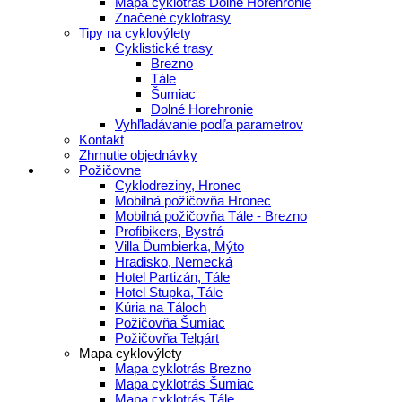
Mapa cyklotrás Dolné Horehronie
Značené cyklotrasy
Tipy na cyklovýlety
Cyklistické trasy
Brezno
Tále
Šumiac
Dolné Horehronie
Vyhľladávanie podľa parametrov
Kontakt
Zhrnutie objednávky
Požičovne
Cyklodreziny, Hronec
Mobilná požičovňa Hronec
Mobilná požičovňa Tále - Brezno
Profibikers, Bystrá
Villa Ďumbierka, Mýto
Hradisko, Nemecká
Hotel Partizán, Tále
Hotel Stupka, Tále
Kúria na Táloch
Požičovňa Šumiac
Požičovňa Telgárt
Mapa cyklovýlety
Mapa cyklotrás Brezno
Mapa cyklotrás Šumiac
Mapa cyklotrás Tále