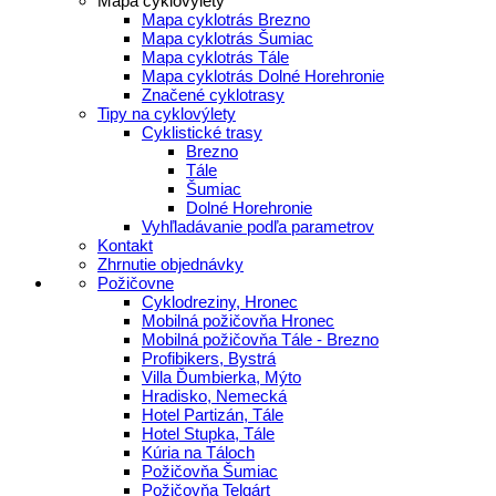
Mapa cyklovýlety
Mapa cyklotrás Brezno
Mapa cyklotrás Šumiac
Mapa cyklotrás Tále
Mapa cyklotrás Dolné Horehronie
Značené cyklotrasy
Tipy na cyklovýlety
Cyklistické trasy
Brezno
Tále
Šumiac
Dolné Horehronie
Vyhľladávanie podľa parametrov
Kontakt
Zhrnutie objednávky
Požičovne
Cyklodreziny, Hronec
Mobilná požičovňa Hronec
Mobilná požičovňa Tále - Brezno
Profibikers, Bystrá
Villa Ďumbierka, Mýto
Hradisko, Nemecká
Hotel Partizán, Tále
Hotel Stupka, Tále
Kúria na Táloch
Požičovňa Šumiac
Požičovňa Telgárt