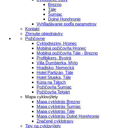
Brezno
Tále
Šumiac
Dolné Horehronie
Vyhľladávanie podľa parametrov
Kontakt
Zhrnutie objednávky
Požičovne
Cyklodreziny, Hronec
Mobilná požičovňa Hronec
Mobilná požičovňa Tále - Brezno
Profibikers, Bystrá
Villa Ďumbierka, Mýto
Hradisko, Nemecká
Hotel Partizán, Tále
Hotel Stupka, Tále
Kúria na Táloch
Požičovňa Šumiac
Požičovňa Telgárt
Mapa cyklovýlety
Mapa cyklotrás Brezno
Mapa cyklotrás Šumiac
Mapa cyklotrás Tále
Mapa cyklotrás Dolné Horehronie
Značené cyklotrasy
Tipy na cyklovýlety