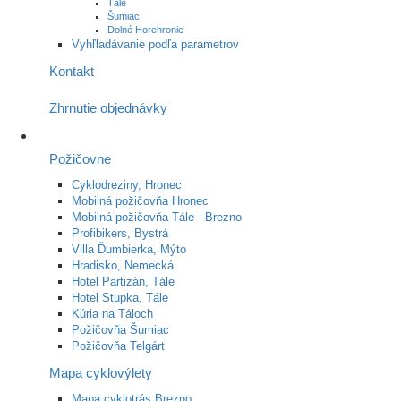
Tále
Šumiac
Dolné Horehronie
Vyhľladávanie podľa parametrov
Kontakt
Zhrnutie objednávky
Požičovne
Cyklodreziny, Hronec
Mobilná požičovňa Hronec
Mobilná požičovňa Tále - Brezno
Profibikers, Bystrá
Villa Ďumbierka, Mýto
Hradisko, Nemecká
Hotel Partizán, Tále
Hotel Stupka, Tále
Kúria na Táloch
Požičovňa Šumiac
Požičovňa Telgárt
Mapa cyklovýlety
Mapa cyklotrás Brezno