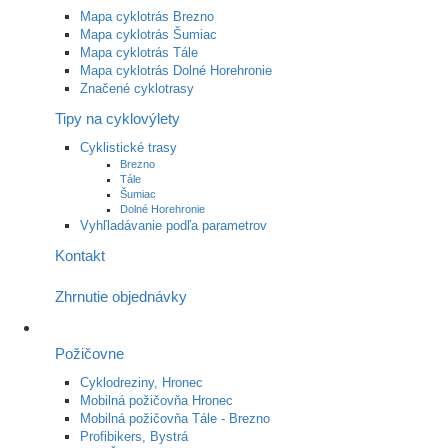
Mapa cyklotrás Brezno
Mapa cyklotrás Šumiac
Mapa cyklotrás Tále
Mapa cyklotrás Dolné Horehronie
Značené cyklotrasy
Tipy na cyklovýlety
Cyklistické trasy
Brezno
Tále
Šumiac
Dolné Horehronie
Vyhľladávanie podľa parametrov
Kontakt
Zhrnutie objednávky
Požičovne
Cyklodreziny, Hronec
Mobilná požičovňa Hronec
Mobilná požičovňa Tále - Brezno
Profibikers, Bystrá