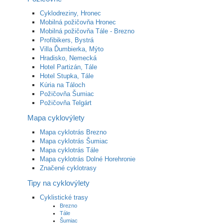
Cyklodreziny, Hronec
Mobilná požičovňa Hronec
Mobilná požičovňa Tále - Brezno
Profibikers, Bystrá
Villa Ďumbierka, Mýto
Hradisko, Nemecká
Hotel Partizán, Tále
Hotel Stupka, Tále
Kúria na Táloch
Požičovňa Šumiac
Požičovňa Telgárt
Mapa cyklovýlety
Mapa cyklotrás Brezno
Mapa cyklotrás Šumiac
Mapa cyklotrás Tále
Mapa cyklotrás Dolné Horehronie
Značené cyklotrasy
Tipy na cyklovýlety
Cyklistické trasy
Brezno
Tále
Šumiac