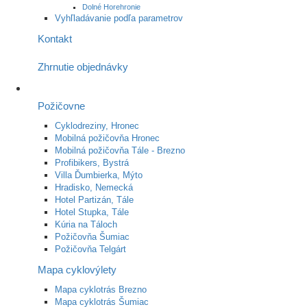
Dolné Horehronie
Vyhľladávanie podľa parametrov
Kontakt
Zhrnutie objednávky
Požičovne
Cyklodreziny, Hronec
Mobilná požičovňa Hronec
Mobilná požičovňa Tále - Brezno
Profibikers, Bystrá
Villa Ďumbierka, Mýto
Hradisko, Nemecká
Hotel Partizán, Tále
Hotel Stupka, Tále
Kúria na Táloch
Požičovňa Šumiac
Požičovňa Telgárt
Mapa cyklovýlety
Mapa cyklotrás Brezno
Mapa cyklotrás Šumiac