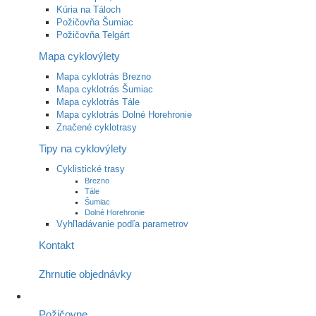
Kúria na Táloch
Požičovňa Šumiac
Požičovňa Telgárt
Mapa cyklovýlety
Mapa cyklotrás Brezno
Mapa cyklotrás Šumiac
Mapa cyklotrás Tále
Mapa cyklotrás Dolné Horehronie
Značené cyklotrasy
Tipy na cyklovýlety
Cyklistické trasy
Brezno
Tále
Šumiac
Dolné Horehronie
Vyhľladávanie podľa parametrov
Kontakt
Zhrnutie objednávky
Požičovne