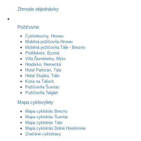
Zhrnutie objednávky
Požičovne
Cyklodreziny, Hronec
Mobilná požičovňa Hronec
Mobilná požičovňa Tále - Brezno
Profibikers, Bystrá
Villa Ďumbierka, Mýto
Hradisko, Nemecká
Hotel Partizán, Tále
Hotel Stupka, Tále
Kúria na Táloch
Požičovňa Šumiac
Požičovňa Telgárt
Mapa cyklovýlety
Mapa cyklotrás Brezno
Mapa cyklotrás Šumiac
Mapa cyklotrás Tále
Mapa cyklotrás Dolné Horehronie
Značené cyklotrasy