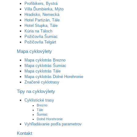
Profibikers, Bystrá
Villa Ďumbierka, Mýto
Hradisko, Nemecká
Hotel Partizán, Tále
Hotel Stupka, Tále
Kúria na Táloch
Požičovňa Šumiac
Požičovňa Telgárt
Mapa cyklovýlety
Mapa cyklotrás Brezno
Mapa cyklotrás Šumiac
Mapa cyklotrás Tále
Mapa cyklotrás Dolné Horehronie
Značené cyklotrasy
Tipy na cyklovýlety
Cyklistické trasy
Brezno
Tále
Šumiac
Dolné Horehronie
Vyhľladávanie podľa parametrov
Kontakt