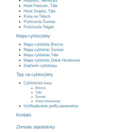
Hradisko, Nemecká
Hotel Partizán, Tále
Hotel Stupka, Tále
Kúria na Táloch
Požičovňa Šumiac
Požičovňa Telgárt
Mapa cyklovýlety
Mapa cyklotrás Brezno
Mapa cyklotrás Šumiac
Mapa cyklotrás Tále
Mapa cyklotrás Dolné Horehronie
Značené cyklotrasy
Tipy na cyklovýlety
Cyklistické trasy
Brezno
Tále
Šumiac
Dolné Horehronie
Vyhľladávanie podľa parametrov
Kontakt
Zhrnutie objednávky