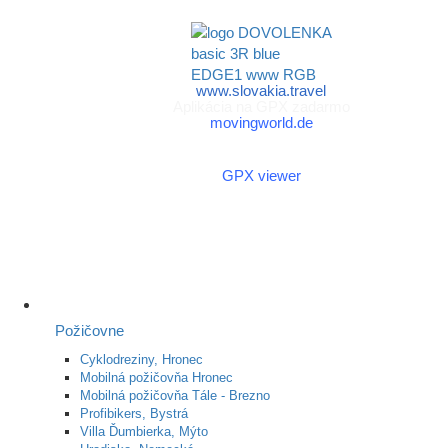
republiky
www.slovakia.travel
Aplikácia na GPX zadarmo
movingworld.de
Aplikácia na GPX zadarmo
(Android)
GPX viewer
Požičovne
Cyklodreziny, Hronec
Mobilná požičovňa Hronec
Mobilná požičovňa Tále - Brezno
Profibikers, Bystrá
Villa Ďumbierka, Mýto