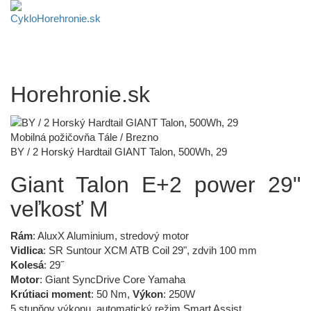
Horehronie.sk
Mobilná požičovňa Tále / Brezno
BY / 2 Horský Hardtail GIANT Talon, 500Wh, 29
Giant Talon E+2 power 29"
veľkosť M
Rám
: AluxX Aluminium, stredový motor
Vidlica
: SR Suntour XCM ATB Coil 29", zdvih 100 mm
Kolesá
: 29˝
Motor
: Giant SyncDrive Core Yamaha
Krútiaci moment
: 50 Nm,
Výkon
: 250W
5 stupňov výkonu, automatický režim Smart Assist