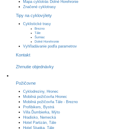
Mapa cyklotrás Dolné Horehronie
Značené cyklotrasy
Tipy na cyklovýlety
Cyklistické trasy
Brezno
Tále
Šumiac
Dolné Horehronie
Vyhľladávanie podľa parametrov
Kontakt
Zhrnutie objednávky
Požičovne
Cyklodreziny, Hronec
Mobilná požičovňa Hronec
Mobilná požičovňa Tále - Brezno
Profibikers, Bystrá
Villa Ďumbierka, Mýto
Hradisko, Nemecká
Hotel Partizán, Tále
Hotel Stupka, Tále