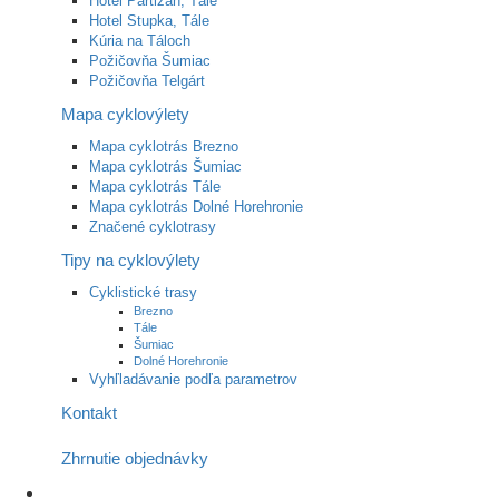
Hotel Partizán, Tále
Hotel Stupka, Tále
Kúria na Táloch
Požičovňa Šumiac
Požičovňa Telgárt
Mapa cyklovýlety
Mapa cyklotrás Brezno
Mapa cyklotrás Šumiac
Mapa cyklotrás Tále
Mapa cyklotrás Dolné Horehronie
Značené cyklotrasy
Tipy na cyklovýlety
Cyklistické trasy
Brezno
Tále
Šumiac
Dolné Horehronie
Vyhľladávanie podľa parametrov
Kontakt
Zhrnutie objednávky