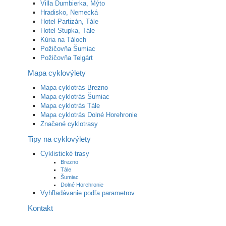
Villa Ďumbierka, Mýto
Hradisko, Nemecká
Hotel Partizán, Tále
Hotel Stupka, Tále
Kúria na Táloch
Požičovňa Šumiac
Požičovňa Telgárt
Mapa cyklovýlety
Mapa cyklotrás Brezno
Mapa cyklotrás Šumiac
Mapa cyklotrás Tále
Mapa cyklotrás Dolné Horehronie
Značené cyklotrasy
Tipy na cyklovýlety
Cyklistické trasy
Brezno
Tále
Šumiac
Dolné Horehronie
Vyhľladávanie podľa parametrov
Kontakt