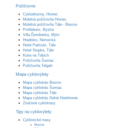
Požičovne
Cyklodreziny, Hronec
Mobilná požičovňa Hronec
Mobilná požičovňa Tále - Brezno
Profibikers, Bystrá
Villa Ďumbierka, Mýto
Hradisko, Nemecká
Hotel Partizán, Tále
Hotel Stupka, Tále
Kúria na Táloch
Požičovňa Šumiac
Požičovňa Telgárt
Mapa cyklovýlety
Mapa cyklotrás Brezno
Mapa cyklotrás Šumiac
Mapa cyklotrás Tále
Mapa cyklotrás Dolné Horehronie
Značené cyklotrasy
Tipy na cyklovýlety
Cyklistické trasy
Brezno