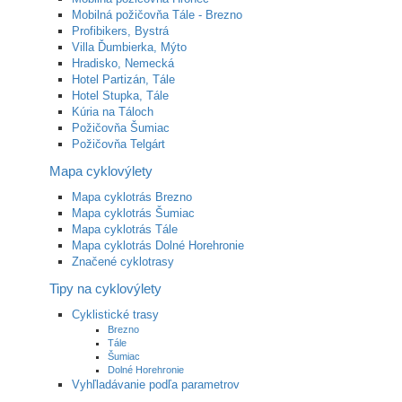
Mobilná požičovňa Tále - Brezno
Profibikers, Bystrá
Villa Ďumbierka, Mýto
Hradisko, Nemecká
Hotel Partizán, Tále
Hotel Stupka, Tále
Kúria na Táloch
Požičovňa Šumiac
Požičovňa Telgárt
Mapa cyklovýlety
Mapa cyklotrás Brezno
Mapa cyklotrás Šumiac
Mapa cyklotrás Tále
Mapa cyklotrás Dolné Horehronie
Značené cyklotrasy
Tipy na cyklovýlety
Cyklistické trasy
Brezno
Tále
Šumiac
Dolné Horehronie
Vyhľladávanie podľa parametrov