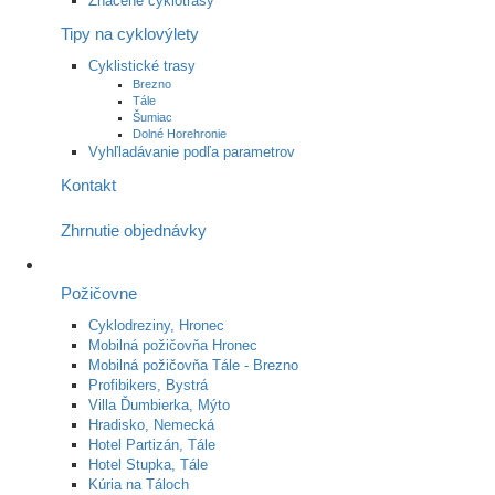
Značené cyklotrasy
Tipy na cyklovýlety
Cyklistické trasy
Brezno
Tále
Šumiac
Dolné Horehronie
Vyhľladávanie podľa parametrov
Kontakt
Zhrnutie objednávky
Požičovne
Cyklodreziny, Hronec
Mobilná požičovňa Hronec
Mobilná požičovňa Tále - Brezno
Profibikers, Bystrá
Villa Ďumbierka, Mýto
Hradisko, Nemecká
Hotel Partizán, Tále
Hotel Stupka, Tále
Kúria na Táloch