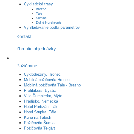
Cyklistické trasy
Brezno
Tále
Šumiac
Dolné Horehronie
Vyhľladávanie podľa parametrov
Kontakt
Zhrnutie objednávky
Požičovne
Cyklodreziny, Hronec
Mobilná požičovňa Hronec
Mobilná požičovňa Tále - Brezno
Profibikers, Bystrá
Villa Ďumbierka, Mýto
Hradisko, Nemecká
Hotel Partizán, Tále
Hotel Stupka, Tále
Kúria na Táloch
Požičovňa Šumiac
Požičovňa Telgárt