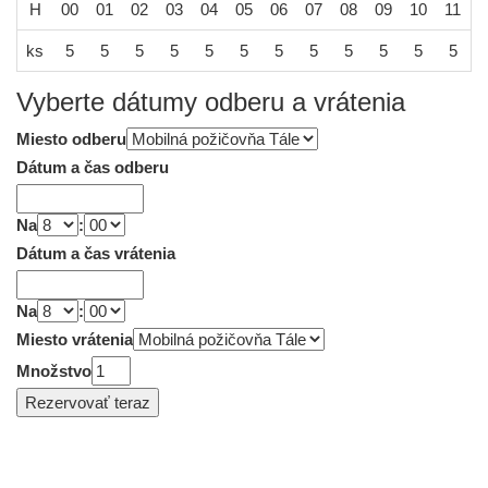
H
00
01
02
03
04
05
06
07
08
09
10
11
1
ks
5
5
5
5
5
5
5
5
5
5
5
5
Vyberte dátumy odberu a vrátenia
Miesto odberu
Dátum a čas odberu
Na
:
Dátum a čas vrátenia
Na
:
Miesto vrátenia
Množstvo