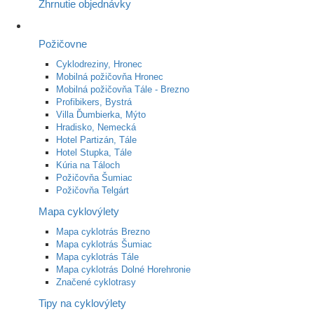
Zhrnutie objednávky
Požičovne
Cyklodreziny, Hronec
Mobilná požičovňa Hronec
Mobilná požičovňa Tále - Brezno
Profibikers, Bystrá
Villa Ďumbierka, Mýto
Hradisko, Nemecká
Hotel Partizán, Tále
Hotel Stupka, Tále
Kúria na Táloch
Požičovňa Šumiac
Požičovňa Telgárt
Mapa cyklovýlety
Mapa cyklotrás Brezno
Mapa cyklotrás Šumiac
Mapa cyklotrás Tále
Mapa cyklotrás Dolné Horehronie
Značené cyklotrasy
Tipy na cyklovýlety