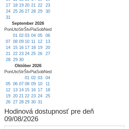
17
18
19
20
21
22
23
24
25
26
27
28
29
30
31
September 2026
Pon
Uto
Str
Štv
Pia
Sob
Ned
01
02
03
04
05
06
07
08
09
10
11
12
13
14
15
16
17
18
19
20
21
22
23
24
25
26
27
28
29
30
Október 2026
Pon
Uto
Str
Štv
Pia
Sob
Ned
01
02
03
04
05
06
07
08
09
10
11
12
13
14
15
16
17
18
19
20
21
22
23
24
25
26
27
28
29
30
31
Hodinová dostupnosť pre deň
09/08/2026