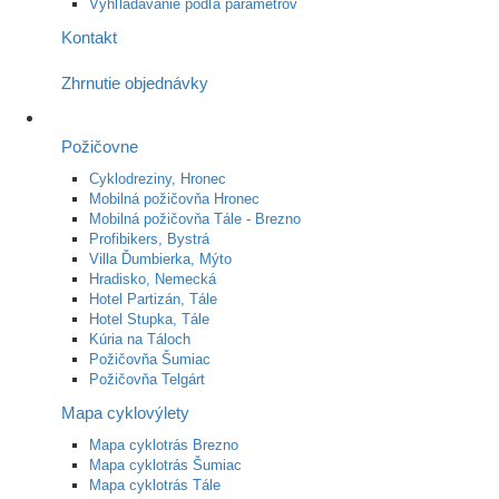
Vyhľladávanie podľa parametrov
Kontakt
Zhrnutie objednávky
Požičovne
Cyklodreziny, Hronec
Mobilná požičovňa Hronec
Mobilná požičovňa Tále - Brezno
Profibikers, Bystrá
Villa Ďumbierka, Mýto
Hradisko, Nemecká
Hotel Partizán, Tále
Hotel Stupka, Tále
Kúria na Táloch
Požičovňa Šumiac
Požičovňa Telgárt
Mapa cyklovýlety
Mapa cyklotrás Brezno
Mapa cyklotrás Šumiac
Mapa cyklotrás Tále