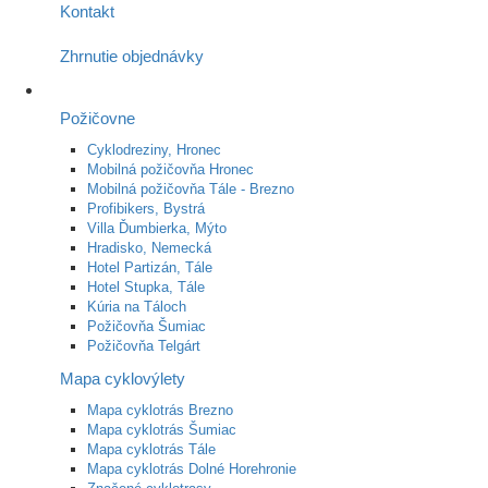
Kontakt
Zhrnutie objednávky
Požičovne
Cyklodreziny, Hronec
Mobilná požičovňa Hronec
Mobilná požičovňa Tále - Brezno
Profibikers, Bystrá
Villa Ďumbierka, Mýto
Hradisko, Nemecká
Hotel Partizán, Tále
Hotel Stupka, Tále
Kúria na Táloch
Požičovňa Šumiac
Požičovňa Telgárt
Mapa cyklovýlety
Mapa cyklotrás Brezno
Mapa cyklotrás Šumiac
Mapa cyklotrás Tále
Mapa cyklotrás Dolné Horehronie