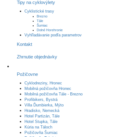
Tipy na cyklovýlety
Cyklistické trasy
Brezno
Tále
Šumiac
Dolné Horehronie
Vyhľladávanie podľa parametrov
Kontakt
Zhrnutie objednávky
Požičovne
Cyklodreziny, Hronec
Mobilná požičovňa Hronec
Mobilná požičovňa Tále - Brezno
Profibikers, Bystrá
Villa Ďumbierka, Mýto
Hradisko, Nemecká
Hotel Partizán, Tále
Hotel Stupka, Tále
Kúria na Táloch
Požičovňa Šumiac