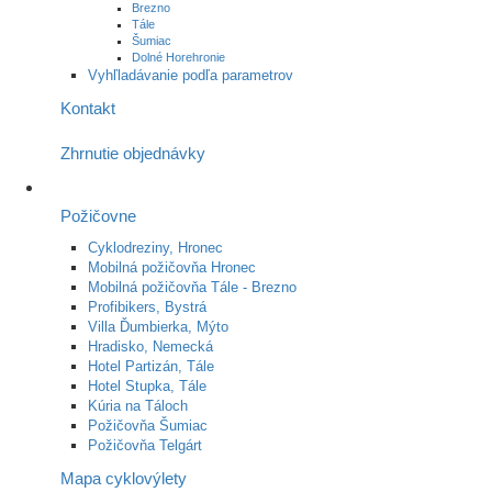
Brezno
Tále
Šumiac
Dolné Horehronie
Vyhľladávanie podľa parametrov
Kontakt
Zhrnutie objednávky
Požičovne
Cyklodreziny, Hronec
Mobilná požičovňa Hronec
Mobilná požičovňa Tále - Brezno
Profibikers, Bystrá
Villa Ďumbierka, Mýto
Hradisko, Nemecká
Hotel Partizán, Tále
Hotel Stupka, Tále
Kúria na Táloch
Požičovňa Šumiac
Požičovňa Telgárt
Mapa cyklovýlety