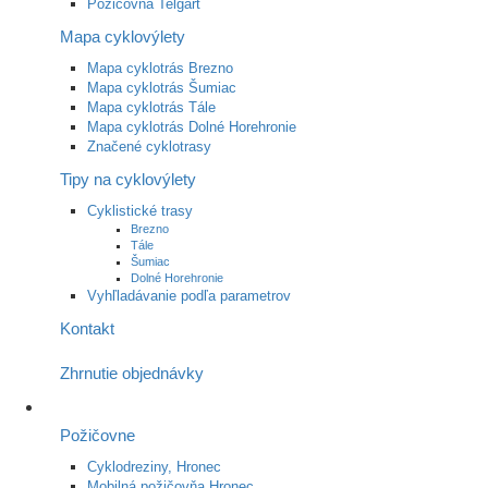
Požičovňa Telgárt
Mapa cyklovýlety
Mapa cyklotrás Brezno
Mapa cyklotrás Šumiac
Mapa cyklotrás Tále
Mapa cyklotrás Dolné Horehronie
Značené cyklotrasy
Tipy na cyklovýlety
Cyklistické trasy
Brezno
Tále
Šumiac
Dolné Horehronie
Vyhľladávanie podľa parametrov
Kontakt
Zhrnutie objednávky
Požičovne
Cyklodreziny, Hronec
Mobilná požičovňa Hronec