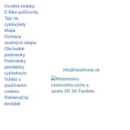
Úvodná stránka
REGIÓN HOREHRONIE
E-Bike požičovňa
oblastná organizácia cestovného ruchu
Tipy na
cyklovýlety
Klaster Horehronie
Mapa
združenie cestovného ruchu
Ochrana
osobných údajov
Nám. gen. M.R. Štefánika 3
Obchodné
977 01 Brezno
podmienky
Podmienky
Telefón:
+421 911 633 119
prevádzky
E-mail:
info@horehronie.sk
cyklodrezín
Súhlas s
používaním
cookies
Reklamačný
Aktivita realizovaná s
poriadok
finančnou podporou
Ministerstva cestovného
© 2026
ruchu
horehronie.sk
a športu Slovenskej