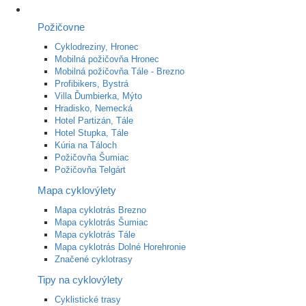
Požičovne
Cyklodreziny, Hronec
Mobilná požičovňa Hronec
Mobilná požičovňa Tále - Brezno
Profibikers, Bystrá
Villa Ďumbierka, Mýto
Hradisko, Nemecká
Hotel Partizán, Tále
Hotel Stupka, Tále
Kúria na Táloch
Požičovňa Šumiac
Požičovňa Telgárt
Mapa cyklovýlety
Mapa cyklotrás Brezno
Mapa cyklotrás Šumiac
Mapa cyklotrás Tále
Mapa cyklotrás Dolné Horehronie
Značené cyklotrasy
Tipy na cyklovýlety
Cyklistické trasy