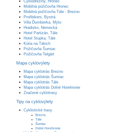
Cyklodreziny, Hronec
Mobilná požičovňa Hronec
Mobilná požičovňa Tále - Brezno
Profibikers, Bystrá
Villa Ďumbierka, Mýto
Hradisko, Nemecká
Hotel Partizán, Tále
Hotel Stupka, Tále
Kúria na Táloch
Požičovňa Šumiac
Požičovňa Telgárt
Mapa cyklovýlety
Mapa cyklotrás Brezno
Mapa cyklotrás Šumiac
Mapa cyklotrás Tále
Mapa cyklotrás Dolné Horehronie
Značené cyklotrasy
Tipy na cyklovýlety
Cyklistické trasy
Brezno
Tále
Šumiac
Dolné Horehronie