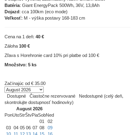
Batéria
: Giant EnergyPack 500Wh, 36V, 13,8Ah
Dojazd
: cca 100km (eco mode)
Veľkosť:
M - výška postavy 168-183 cm
Cena na 1 deň:
40 €
Záloha
100 €
Zľava s Horehronie card 10% pri platbe od 100 €
Množstvo: 5 ks
Začínajúc od
€ 35.00
Dostupné
Čiastočne rezervované
Nedostupné (celý deň,
skontrolujte dostupnosť hodinovky)
August 2026
Pon
Uto
Str
Štv
Pia
Sob
Ned
01
02
03
04
05
06
07
08
09
10
11
12
13
14
15
16