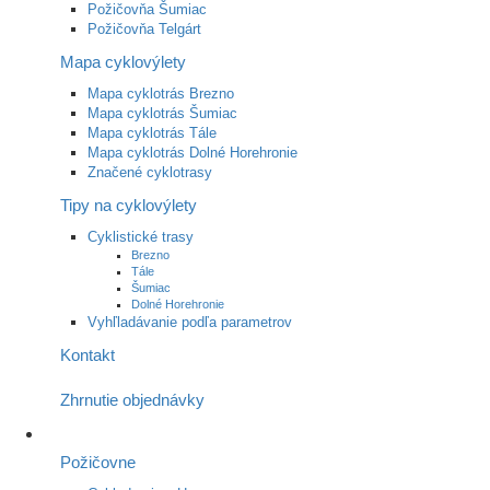
Požičovňa Šumiac
Požičovňa Telgárt
Mapa cyklovýlety
Mapa cyklotrás Brezno
Mapa cyklotrás Šumiac
Mapa cyklotrás Tále
Mapa cyklotrás Dolné Horehronie
Značené cyklotrasy
Tipy na cyklovýlety
Cyklistické trasy
Brezno
Tále
Šumiac
Dolné Horehronie
Vyhľladávanie podľa parametrov
Kontakt
Zhrnutie objednávky
Požičovne