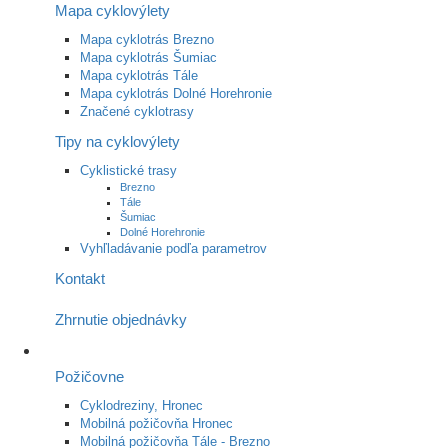
Mapa cyklovýlety
Mapa cyklotrás Brezno
Mapa cyklotrás Šumiac
Mapa cyklotrás Tále
Mapa cyklotrás Dolné Horehronie
Značené cyklotrasy
Tipy na cyklovýlety
Cyklistické trasy
Brezno
Tále
Šumiac
Dolné Horehronie
Vyhľladávanie podľa parametrov
Kontakt
Zhrnutie objednávky
Požičovne
Cyklodreziny, Hronec
Mobilná požičovňa Hronec
Mobilná požičovňa Tále - Brezno