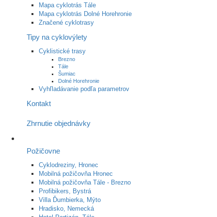
Mapa cyklotrás Tále
Mapa cyklotrás Dolné Horehronie
Značené cyklotrasy
Tipy na cyklovýlety
Cyklistické trasy
Brezno
Tále
Šumiac
Dolné Horehronie
Vyhľladávanie podľa parametrov
Kontakt
Zhrnutie objednávky
Požičovne
Cyklodreziny, Hronec
Mobilná požičovňa Hronec
Mobilná požičovňa Tále - Brezno
Profibikers, Bystrá
Villa Ďumbierka, Mýto
Hradisko, Nemecká