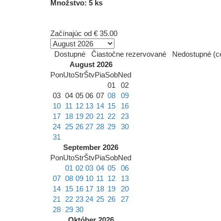
Množstvo: 5 ks
Začínajúc od
€ 35.00
Dostupné
Čiastočne rezervované
Nedostupné (ce
August 2026
Pon
Uto
Str
Štv
Pia
Sob
Ned
01
02
03
04
05
06
07
08
09
10
11
12
13
14
15
16
17
18
19
20
21
22
23
24
25
26
27
28
29
30
31
September 2026
Pon
Uto
Str
Štv
Pia
Sob
Ned
01
02
03
04
05
06
07
08
09
10
11
12
13
14
15
16
17
18
19
20
21
22
23
24
25
26
27
28
29
30
Október 2026