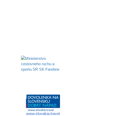
Aktivita realizovaná s finančnou podporou
Ministerstva cestovného ruchu
a športu Slovenskej republiky
www.slovakia.travel