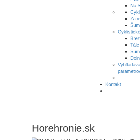
Na S
Cykl
Za v
Šumi
Cyklistické
Bre
Tále
Šum
Doln
Vyhľladáva
parametro
Kontakt
Horehronie.sk