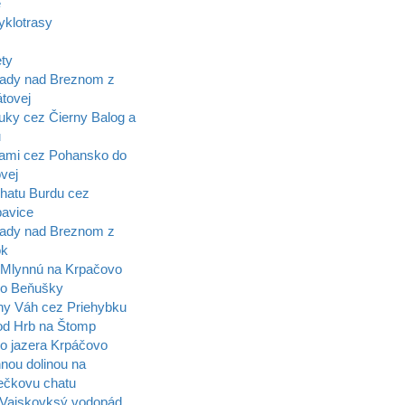
e
yklotrasy
ety
ady nad Breznom z
tovej
uky cez Čierny Balog a
u
ami cez Pohansko do
vej
hatu Burdu cez
pavice
ady nad Breznom z
ok
Mlynnú na Krpačovo
lo Beňušky
ny Váh cez Priehybku
d Hrb na Štomp
o jazera Krpáčovo
nou dolinou na
čkovu chatu
Vajskovksý vodopád