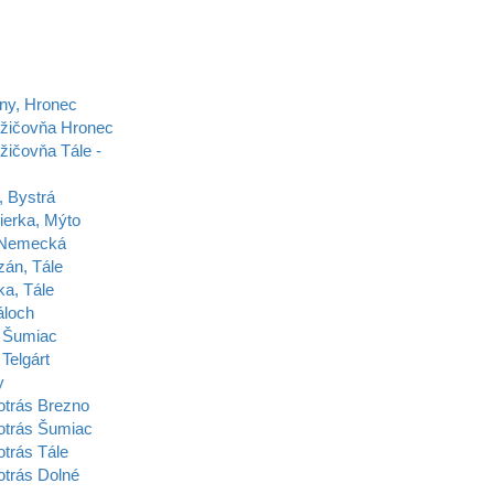
ny, Hronec
ožičovňa Hronec
žičovňa Tále -
, Bystrá
ierka, Mýto
 Nemecká
zán, Tále
ka, Tále
áloch
 Šumiac
Telgárt
y
otrás Brezno
otrás Šumiac
trás Tále
otrás Dolné