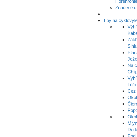
Horehroni
Značené c
Tipy na cyklovýl
Výhľ
Kabá
Zákľ
Sihl
Pláň
Ježo
Na c
Chli
Výhľ
Lúč
Cez 
Oko
Čier
Popo
Okol
Mlyn
Dede
Pod 