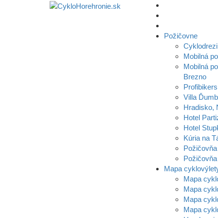
Požičovne
Cyklodrezi
Mobilná p
Mobilná po
Brezno
Profibikers
Villa Ďumb
Hradisko,
Hotel Parti
Hotel Stup
Kúria na T
Požičovňa
Požičovňa 
Mapa cyklovýlet
Mapa cykl
Mapa cykl
Mapa cyklo
Mapa cykl