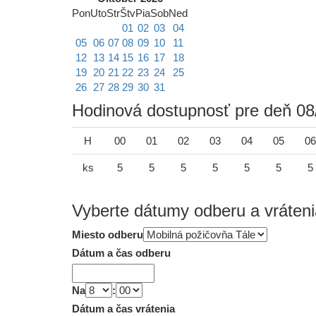
Pon
Uto
Str
Štv
Pia
Sob
Ned
01
02
03
04
05
06
07
08
09
10
11
12
13
14
15
16
17
18
19
20
21
22
23
24
25
26
27
28
29
30
31
Hodinová dostupnosť pre deň 08
H
00
01
02
03
04
05
06
ks
5
5
5
5
5
5
5
Vyberte dátumy odberu a vráteni
Miesto odberu
Dátum a čas odberu
Na
:
Dátum a čas vrátenia