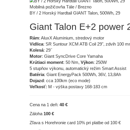
Mobilná požičovňa Tále / Brezno
BY / 2 Horský Hardtail GIANT Talon, 500Wh, 29
Giant Talon E+2 power 
Rám
: AluxX Aluminium, stredový motor
Vidlica
: SR Suntour XCM ATB Coil 29", zdvih 100 
Kolesá
: 29˝
Motor
: Giant SyncDrive Core Yamaha
Krútiaci moment
: 50 Nm,
Výkon
: 250W
5 stupňov výkonu, automatický režim Smart Assist
Batéria
: Giant EnergyPack 500Wh, 36V, 13,8Ah
Dojazd
: cca 100km (eco mode)
Veľkosť:
M - výška postavy 168-183 cm
Cena na 1 deň:
40 €
Záloha
100 €
Zľava s Horehronie card 10% pri platbe od 100 €