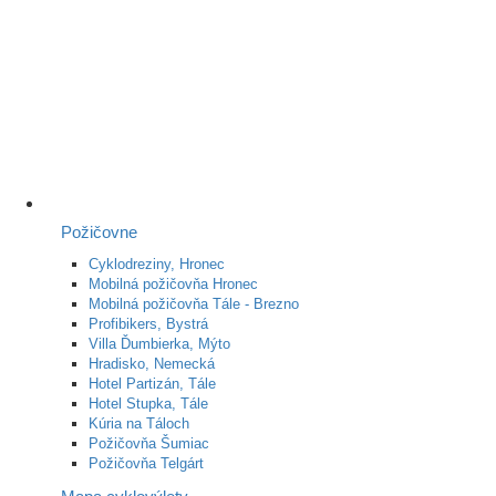
Požičovne
Cyklodreziny, Hronec
Mobilná požičovňa Hronec
Mobilná požičovňa Tále - Brezno
Profibikers, Bystrá
Villa Ďumbierka, Mýto
Hradisko, Nemecká
Hotel Partizán, Tále
Hotel Stupka, Tále
Kúria na Táloch
Požičovňa Šumiac
Požičovňa Telgárt