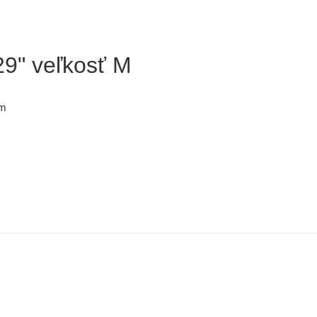
29" veľkosť M
mm