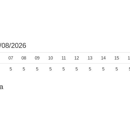
/08/2026
07
08
09
10
11
12
13
14
15
1
5
5
5
5
5
5
5
5
5
a