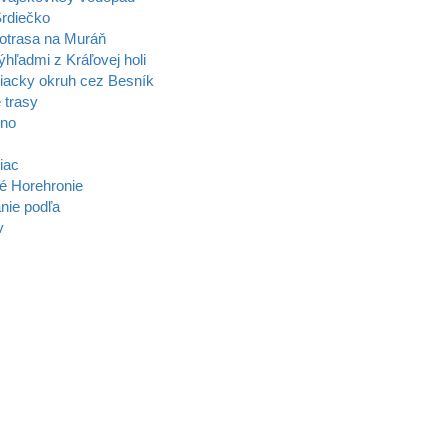
rdiečko
otrasa na Muráň
ýhľadmi z Kráľovej holi
acky okruh cez Besník
 trasy
zno
iac
é Horehronie
nie podľa
v