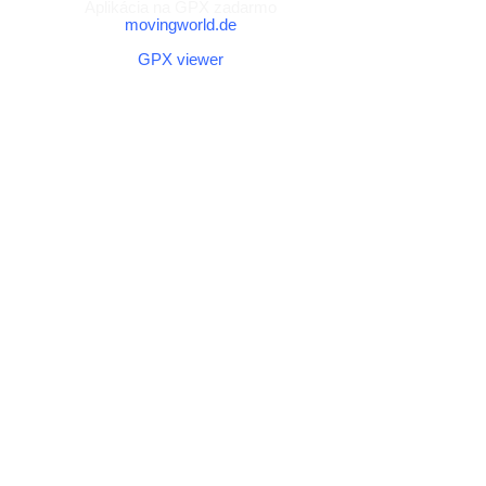
Aplikácia na GPX zadarmo
movingworld.de
Aplikácia na GPX zadarmo (Android)
GPX viewer