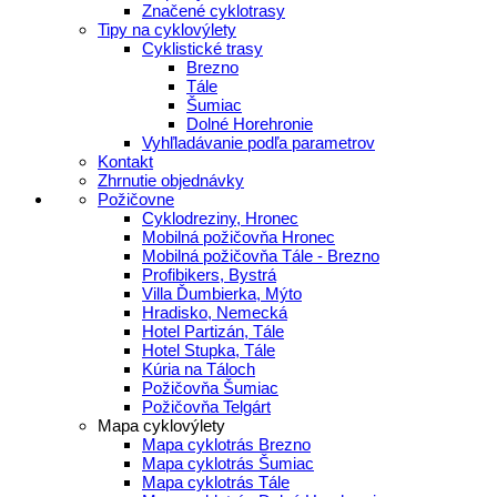
Značené cyklotrasy
Tipy na cyklovýlety
Cyklistické trasy
Brezno
Tále
Šumiac
Dolné Horehronie
Vyhľladávanie podľa parametrov
Kontakt
Zhrnutie objednávky
Požičovne
Cyklodreziny, Hronec
Mobilná požičovňa Hronec
Mobilná požičovňa Tále - Brezno
Profibikers, Bystrá
Villa Ďumbierka, Mýto
Hradisko, Nemecká
Hotel Partizán, Tále
Hotel Stupka, Tále
Kúria na Táloch
Požičovňa Šumiac
Požičovňa Telgárt
Mapa cyklovýlety
Mapa cyklotrás Brezno
Mapa cyklotrás Šumiac
Mapa cyklotrás Tále