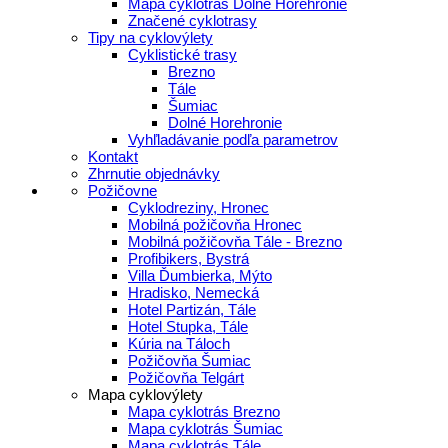
Mapa cyklotrás Dolné Horehronie
Značené cyklotrasy
Tipy na cyklovýlety
Cyklistické trasy
Brezno
Tále
Šumiac
Dolné Horehronie
Vyhľladávanie podľa parametrov
Kontakt
Zhrnutie objednávky
Požičovne
Cyklodreziny, Hronec
Mobilná požičovňa Hronec
Mobilná požičovňa Tále - Brezno
Profibikers, Bystrá
Villa Ďumbierka, Mýto
Hradisko, Nemecká
Hotel Partizán, Tále
Hotel Stupka, Tále
Kúria na Táloch
Požičovňa Šumiac
Požičovňa Telgárt
Mapa cyklovýlety
Mapa cyklotrás Brezno
Mapa cyklotrás Šumiac
Mapa cyklotrás Tále