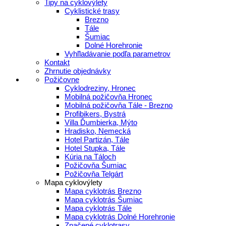
Tipy na cyklovýlety
Cyklistické trasy
Brezno
Tále
Šumiac
Dolné Horehronie
Vyhľladávanie podľa parametrov
Kontakt
Zhrnutie objednávky
Požičovne
Cyklodreziny, Hronec
Mobilná požičovňa Hronec
Mobilná požičovňa Tále - Brezno
Profibikers, Bystrá
Villa Ďumbierka, Mýto
Hradisko, Nemecká
Hotel Partizán, Tále
Hotel Stupka, Tále
Kúria na Táloch
Požičovňa Šumiac
Požičovňa Telgárt
Mapa cyklovýlety
Mapa cyklotrás Brezno
Mapa cyklotrás Šumiac
Mapa cyklotrás Tále
Mapa cyklotrás Dolné Horehronie
Značené cyklotrasy