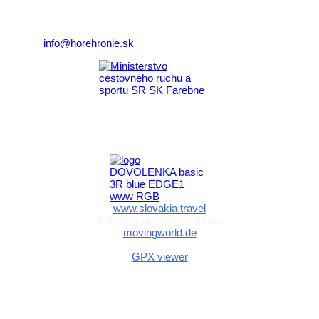
977 01 Brezno
Telefón:
+421 911 633 119
E-mail:
info@horehronie.sk
Aktivita realizovaná s finančnou podporou
Ministerstva cestovného ruchu
a športu Slovenskej republiky
www.slovakia.travel
Aplikácia na GPX zadarmo
movingworld.de
Aplikácia na GPX zadarmo (Android)
GPX viewer