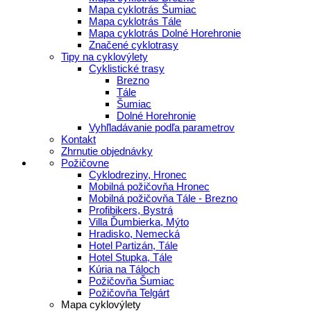
Mapa cyklotrás Šumiac
Mapa cyklotrás Tále
Mapa cyklotrás Dolné Horehronie
Značené cyklotrasy
Tipy na cyklovýlety
Cyklistické trasy
Brezno
Tále
Šumiac
Dolné Horehronie
Vyhľladávanie podľa parametrov
Kontakt
Zhrnutie objednávky
Požičovne
Cyklodreziny, Hronec
Mobilná požičovňa Hronec
Mobilná požičovňa Tále - Brezno
Profibikers, Bystrá
Villa Ďumbierka, Mýto
Hradisko, Nemecká
Hotel Partizán, Tále
Hotel Stupka, Tále
Kúria na Táloch
Požičovňa Šumiac
Požičovňa Telgárt
Mapa cyklovýlety