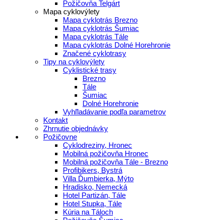
Požičovňa Telgárt
Mapa cyklovýlety
Mapa cyklotrás Brezno
Mapa cyklotrás Šumiac
Mapa cyklotrás Tále
Mapa cyklotrás Dolné Horehronie
Značené cyklotrasy
Tipy na cyklovýlety
Cyklistické trasy
Brezno
Tále
Šumiac
Dolné Horehronie
Vyhľladávanie podľa parametrov
Kontakt
Zhrnutie objednávky
Požičovne
Cyklodreziny, Hronec
Mobilná požičovňa Hronec
Mobilná požičovňa Tále - Brezno
Profibikers, Bystrá
Villa Ďumbierka, Mýto
Hradisko, Nemecká
Hotel Partizán, Tále
Hotel Stupka, Tále
Kúria na Táloch