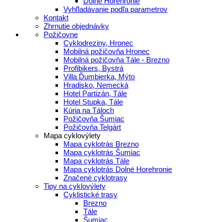
Dolné Horehronie
Vyhľladávanie podľa parametrov
Kontakt
Zhrnutie objednávky
Požičovne
Cyklodreziny, Hronec
Mobilná požičovňa Hronec
Mobilná požičovňa Tále - Brezno
Profibikers, Bystrá
Villa Ďumbierka, Mýto
Hradisko, Nemecká
Hotel Partizán, Tále
Hotel Stupka, Tále
Kúria na Táloch
Požičovňa Šumiac
Požičovňa Telgárt
Mapa cyklovýlety
Mapa cyklotrás Brezno
Mapa cyklotrás Šumiac
Mapa cyklotrás Tále
Mapa cyklotrás Dolné Horehronie
Značené cyklotrasy
Tipy na cyklovýlety
Cyklistické trasy
Brezno
Tále
Šumiac