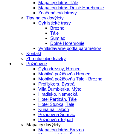
Mapa cyklotrás Tále
Mapa cyklotrás Dolné Horehronie
Značené cyklotrasy
Tipy na cyklovýlety
Cyklistické trasy
Brezno
Tále
Šumiac
Dolné Horehronie
Vyhľladávanie podľa parametrov
Kontakt
Zhrnutie objednávky
Požičovne
Cyklodreziny, Hronec
Mobilná požičovňa Hronec
Mobilná požičovňa Tále - Brezno
Profibikers, Bystrá
Villa Ďumbierka, Mýto
Hradisko, Nemecká
Hotel Partizán, Tále
Hotel Stupka, Tále
Kúria na Táloch
Požičovňa Šumiac
Požičovňa Telgárt
Mapa cyklovýlety
Mapa cyklotrás Brezno