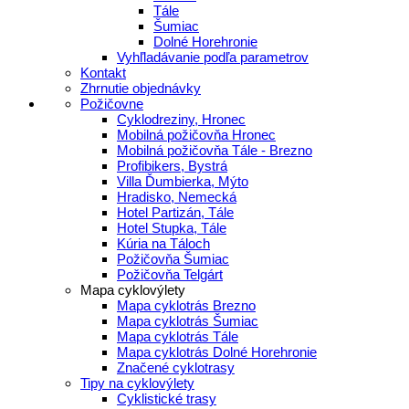
Tále
Šumiac
Dolné Horehronie
Vyhľladávanie podľa parametrov
Kontakt
Zhrnutie objednávky
Požičovne
Cyklodreziny, Hronec
Mobilná požičovňa Hronec
Mobilná požičovňa Tále - Brezno
Profibikers, Bystrá
Villa Ďumbierka, Mýto
Hradisko, Nemecká
Hotel Partizán, Tále
Hotel Stupka, Tále
Kúria na Táloch
Požičovňa Šumiac
Požičovňa Telgárt
Mapa cyklovýlety
Mapa cyklotrás Brezno
Mapa cyklotrás Šumiac
Mapa cyklotrás Tále
Mapa cyklotrás Dolné Horehronie
Značené cyklotrasy
Tipy na cyklovýlety
Cyklistické trasy