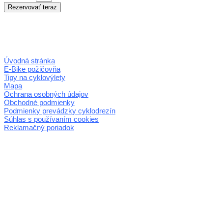
Úvodná stránka
E-Bike požičovňa
Tipy na cyklovýlety
Mapa
Ochrana osobných údajov
Obchodné podmienky
Podmienky prevádzky cyklodrezín
Súhlas s používaním cookies
Reklamačný poriadok
© 2026 horehronie.sk
REGIÓN HOREHRONIE
oblastná organizácia cestovného ruchu
Klaster Horehronie
združenie cestovného ruchu
Nám. gen. M.R. Štefánika 3