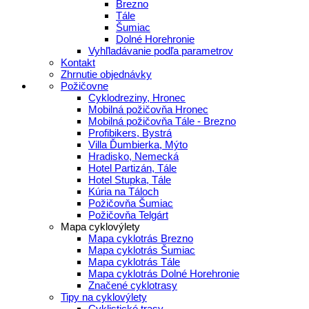
Brezno
Tále
Šumiac
Dolné Horehronie
Vyhľladávanie podľa parametrov
Kontakt
Zhrnutie objednávky
Požičovne
Cyklodreziny, Hronec
Mobilná požičovňa Hronec
Mobilná požičovňa Tále - Brezno
Profibikers, Bystrá
Villa Ďumbierka, Mýto
Hradisko, Nemecká
Hotel Partizán, Tále
Hotel Stupka, Tále
Kúria na Táloch
Požičovňa Šumiac
Požičovňa Telgárt
Mapa cyklovýlety
Mapa cyklotrás Brezno
Mapa cyklotrás Šumiac
Mapa cyklotrás Tále
Mapa cyklotrás Dolné Horehronie
Značené cyklotrasy
Tipy na cyklovýlety
Cyklistické trasy