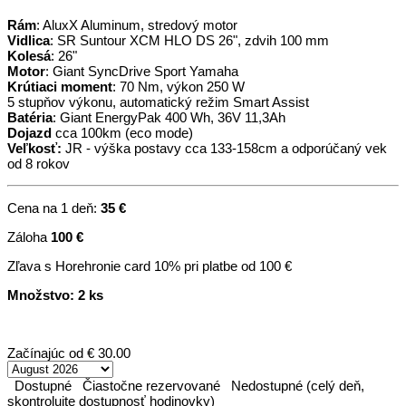
Rám
: AluxX Aluminum, stredový motor
Vidlica
: SR Suntour XCM HLO DS 26", zdvih 100 mm
Kolesá
: 26"
Motor
: Giant SyncDrive Sport Yamaha
Krútiaci moment
: 70 Nm, výkon 250 W
5 stupňov výkonu, automatický režim Smart Assist
Batéria
: Giant EnergyPak 400 Wh, 36V 11,3Ah
Dojazd
cca 100km (eco mode)
Veľkosť:
JR - výška postavy cca 133-158cm a odporúčaný vek
od 8 rokov
Cena na 1 deň:
35 €
Záloha
100 €
Zľava s Horehronie card 10% pri platbe od 100 €
Množstvo: 2 ks
Začínajúc od
€ 30.00
Dostupné
Čiastočne rezervované
Nedostupné (celý deň,
skontrolujte dostupnosť hodinovky)