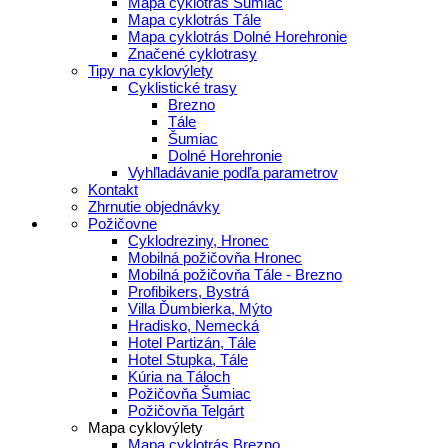
Mapa cyklotrás Šumiac
Mapa cyklotrás Tále
Mapa cyklotrás Dolné Horehronie
Značené cyklotrasy
Tipy na cyklovýlety
Cyklistické trasy
Brezno
Tále
Šumiac
Dolné Horehronie
Vyhľladávanie podľa parametrov
Kontakt
Zhrnutie objednávky
Požičovne
Cyklodreziny, Hronec
Mobilná požičovňa Hronec
Mobilná požičovňa Tále - Brezno
Profibikers, Bystrá
Villa Ďumbierka, Mýto
Hradisko, Nemecká
Hotel Partizán, Tále
Hotel Stupka, Tále
Kúria na Táloch
Požičovňa Šumiac
Požičovňa Telgárt
Mapa cyklovýlety
Mapa cyklotrás Brezno