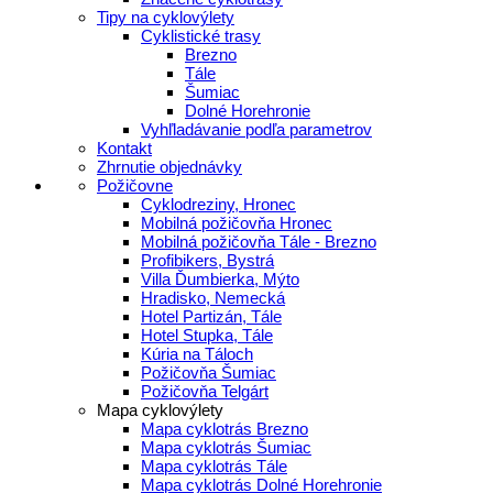
Tipy na cyklovýlety
Cyklistické trasy
Brezno
Tále
Šumiac
Dolné Horehronie
Vyhľladávanie podľa parametrov
Kontakt
Zhrnutie objednávky
Požičovne
Cyklodreziny, Hronec
Mobilná požičovňa Hronec
Mobilná požičovňa Tále - Brezno
Profibikers, Bystrá
Villa Ďumbierka, Mýto
Hradisko, Nemecká
Hotel Partizán, Tále
Hotel Stupka, Tále
Kúria na Táloch
Požičovňa Šumiac
Požičovňa Telgárt
Mapa cyklovýlety
Mapa cyklotrás Brezno
Mapa cyklotrás Šumiac
Mapa cyklotrás Tále
Mapa cyklotrás Dolné Horehronie