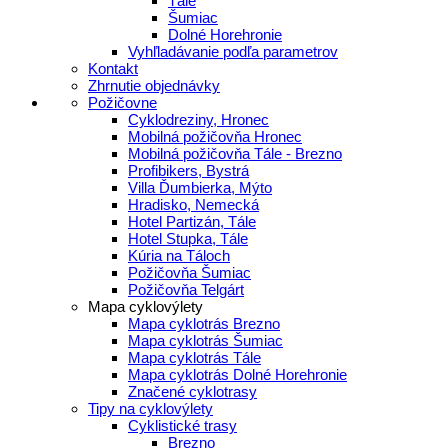
Tále
Šumiac
Dolné Horehronie
Vyhľladávanie podľa parametrov
Kontakt
Zhrnutie objednávky
Požičovne
Cyklodreziny, Hronec
Mobilná požičovňa Hronec
Mobilná požičovňa Tále - Brezno
Profibikers, Bystrá
Villa Ďumbierka, Mýto
Hradisko, Nemecká
Hotel Partizán, Tále
Hotel Stupka, Tále
Kúria na Táloch
Požičovňa Šumiac
Požičovňa Telgárt
Mapa cyklovýlety
Mapa cyklotrás Brezno
Mapa cyklotrás Šumiac
Mapa cyklotrás Tále
Mapa cyklotrás Dolné Horehronie
Značené cyklotrasy
Tipy na cyklovýlety
Cyklistické trasy
Brezno