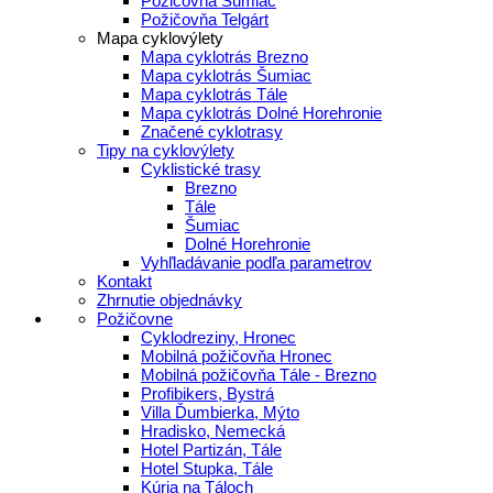
Požičovňa Šumiac
Požičovňa Telgárt
Mapa cyklovýlety
Mapa cyklotrás Brezno
Mapa cyklotrás Šumiac
Mapa cyklotrás Tále
Mapa cyklotrás Dolné Horehronie
Značené cyklotrasy
Tipy na cyklovýlety
Cyklistické trasy
Brezno
Tále
Šumiac
Dolné Horehronie
Vyhľladávanie podľa parametrov
Kontakt
Zhrnutie objednávky
Požičovne
Cyklodreziny, Hronec
Mobilná požičovňa Hronec
Mobilná požičovňa Tále - Brezno
Profibikers, Bystrá
Villa Ďumbierka, Mýto
Hradisko, Nemecká
Hotel Partizán, Tále
Hotel Stupka, Tále
Kúria na Táloch