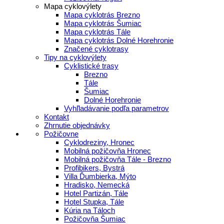
Mapa cyklovýlety
Mapa cyklotrás Brezno
Mapa cyklotrás Šumiac
Mapa cyklotrás Tále
Mapa cyklotrás Dolné Horehronie
Značené cyklotrasy
Tipy na cyklovýlety
Cyklistické trasy
Brezno
Tále
Šumiac
Dolné Horehronie
Vyhľladávanie podľa parametrov
Kontakt
Zhrnutie objednávky
Požičovne
Cyklodreziny, Hronec
Mobilná požičovňa Hronec
Mobilná požičovňa Tále - Brezno
Profibikers, Bystrá
Villa Ďumbierka, Mýto
Hradisko, Nemecká
Hotel Partizán, Tále
Hotel Stupka, Tále
Kúria na Táloch
Požičovňa Šumiac