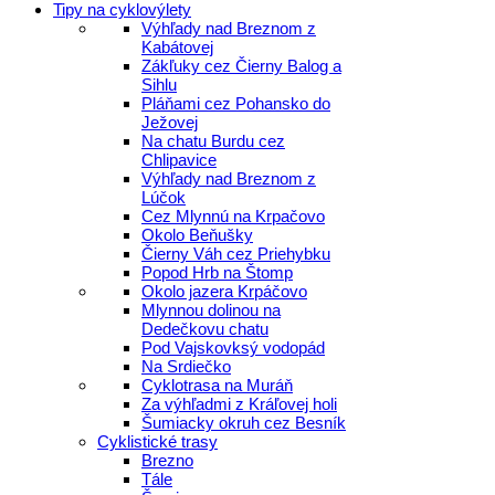
Tipy na cyklovýlety
Výhľady nad Breznom z
Kabátovej
Zákľuky cez Čierny Balog a
Sihlu
Pláňami cez Pohansko do
Ježovej
Na chatu Burdu cez
Chlipavice
Výhľady nad Breznom z
Lúčok
Cez Mlynnú na Krpačovo
Okolo Beňušky
Čierny Váh cez Priehybku
Popod Hrb na Štomp
Okolo jazera Krpáčovo
Mlynnou dolinou na
Dedečkovu chatu
Pod Vajskovksý vodopád
Na Srdiečko
Cyklotrasa na Muráň
Za výhľadmi z Kráľovej holi
Šumiacky okruh cez Besník
Cyklistické trasy
Brezno
Tále