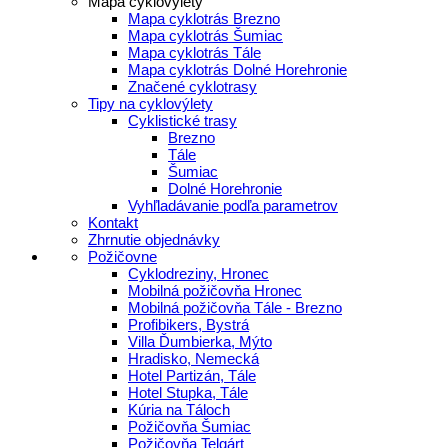
Mapa cyklovýlety
Mapa cyklotrás Brezno
Mapa cyklotrás Šumiac
Mapa cyklotrás Tále
Mapa cyklotrás Dolné Horehronie
Značené cyklotrasy
Tipy na cyklovýlety
Cyklistické trasy
Brezno
Tále
Šumiac
Dolné Horehronie
Vyhľladávanie podľa parametrov
Kontakt
Zhrnutie objednávky
Požičovne
Cyklodreziny, Hronec
Mobilná požičovňa Hronec
Mobilná požičovňa Tále - Brezno
Profibikers, Bystrá
Villa Ďumbierka, Mýto
Hradisko, Nemecká
Hotel Partizán, Tále
Hotel Stupka, Tále
Kúria na Táloch
Požičovňa Šumiac
Požičovňa Telgárt