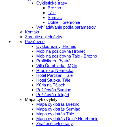
Cyklistické trasy
Brezno
Tále
Šumiac
Dolné Horehronie
Vyhľladávanie podľa parametrov
Kontakt
Zhrnutie objednávky
Požičovne
Cyklodreziny, Hronec
Mobilná požičovňa Hronec
Mobilná požičovňa Tále - Brezno
Profibikers, Bystrá
Villa Ďumbierka, Mýto
Hradisko, Nemecká
Hotel Partizán, Tále
Hotel Stupka, Tále
Kúria na Táloch
Požičovňa Šumiac
Požičovňa Telgárt
Mapa cyklovýlety
Mapa cyklotrás Brezno
Mapa cyklotrás Šumiac
Mapa cyklotrás Tále
Mapa cyklotrás Dolné Horehronie
Značené cyklotrasy