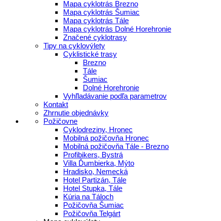
Mapa cyklotrás Brezno
Mapa cyklotrás Šumiac
Mapa cyklotrás Tále
Mapa cyklotrás Dolné Horehronie
Značené cyklotrasy
Tipy na cyklovýlety
Cyklistické trasy
Brezno
Tále
Šumiac
Dolné Horehronie
Vyhľladávanie podľa parametrov
Kontakt
Zhrnutie objednávky
Požičovne
Cyklodreziny, Hronec
Mobilná požičovňa Hronec
Mobilná požičovňa Tále - Brezno
Profibikers, Bystrá
Villa Ďumbierka, Mýto
Hradisko, Nemecká
Hotel Partizán, Tále
Hotel Stupka, Tále
Kúria na Táloch
Požičovňa Šumiac
Požičovňa Telgárt