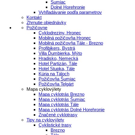
Šumiac
Dolné Horehronie
Vyhľladávanie podľa parametrov
Kontakt
Zhrnutie objednávky
Požičovne
Cyklodreziny, Hronec
Mobilná požičovňa Hronec
Mobilná požičovňa Tále - Brezno
Profibikers, Bystrá
Villa Ďumbierka, Mýto
Hradisko, Nemecká
Hotel Partizán, Tále
Hotel Stupka, Tále
Kúria na Táloch
Požičovňa Šumiac
Požičovňa Telgárt
Mapa cyklovýlety
Mapa cyklotrás Brezno
Mapa cyklotrás Šumiac
Mapa cyklotrás Tále
Mapa cyklotrás Dolné Horehronie
Značené cyklotrasy
Tipy na cyklovýlety
Cyklistické trasy
Brezno