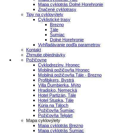
Mapa cyklotrás Dolné Horehronie
Značené cyklotrasy
Tipy na cyklovýlety
Cyklistické trasy
Brezno
Tále
Šumiac
Dolné Horehronie
Vyhľladávanie podľa parametrov
Kontakt
Zhrnutie objednávky
Požičovne
Cyklodreziny, Hronec
Mobilná požičovňa Hronec
Mobilná požičovňa Tále - Brezno
Profibikers, Bystrá
Villa Ďumbierka, Mýto
Hradisko, Nemecká
Hotel Partizán, Tále
Hotel Stupka, Tále
Kúria na Táloch
Požičovňa Šumiac
Požičovňa Telgárt
Mapa cyklovýlety
Mapa cyklotrás Brezno
Mapa cyklotrás Šumiac