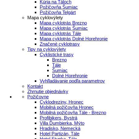
Kúria na Táloch
Požičovňa Šumiac
Požičovňa Telgárt
Mapa cyklovýlety
Mapa cyklotrás Brezno
Mapa cyklotrás Šumiac
Mapa cyklotrás Tále
Mapa cyklotrás Dolné Horehronie
Značené cyklotrasy
Tipy na cyklovýlety
Cyklistické trasy
Brezno
Tále
Šumiac
Dolné Horehronie
Vyhľladávanie podľa parametrov
Kontakt
Zhrnutie objednávky
Požičovne
Cyklodreziny, Hronec
Mobilná požičovňa Hronec
Mobilná požičovňa Tále - Brezno
Profibikers, Bystrá
Villa Ďumbierka, Mýto
Hradisko, Nemecká
Hotel Partizán, Tále
Hotel Stupka, Tále