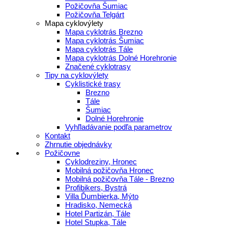
Požičovňa Šumiac
Požičovňa Telgárt
Mapa cyklovýlety
Mapa cyklotrás Brezno
Mapa cyklotrás Šumiac
Mapa cyklotrás Tále
Mapa cyklotrás Dolné Horehronie
Značené cyklotrasy
Tipy na cyklovýlety
Cyklistické trasy
Brezno
Tále
Šumiac
Dolné Horehronie
Vyhľladávanie podľa parametrov
Kontakt
Zhrnutie objednávky
Požičovne
Cyklodreziny, Hronec
Mobilná požičovňa Hronec
Mobilná požičovňa Tále - Brezno
Profibikers, Bystrá
Villa Ďumbierka, Mýto
Hradisko, Nemecká
Hotel Partizán, Tále
Hotel Stupka, Tále