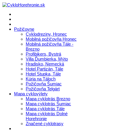
Požičovne
Cyklodreziny, Hronec
Mobilná požičovňa Hronec
Mobilná požičovňa Tále -
Brezno
Profibikers, Bystrá
Villa Ďumbierka, Mýto
Hradisko, Nemecká
Hotel Partizán, Tále
Hotel Stupka, Tále
Kúria na Táloch
Požičovňa Šumiac
Požičovňa Telgárt
Mapa cyklovýlety
Mapa cyklotrás Brezno
Mapa cyklotrás Šumiac
Mapa cyklotrás Tále
Mapa cyklotrás Dolné
Horehronie
Značené cyklotrasy