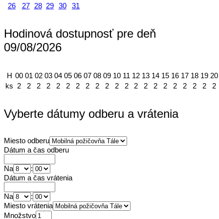
26
27
28
29
30
31
Hodinová dostupnosť pre deň
09/08/2026
H
00
01
02
03
04
05
06
07
08
09
10
11
12
13
14
15
16
17
18
19
20
ks
2
2
2
2
2
2
2
2
2
2
2
2
2
2
2
2
2
2
2
2
2
Vyberte dátumy odberu a vrátenia
Miesto odberu
Dátum a čas odberu
Na
:
Dátum a čas vrátenia
Na
:
Miesto vrátenia
Množstvo