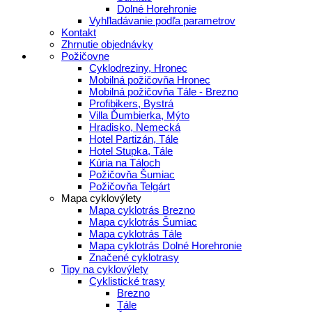
Dolné Horehronie
Vyhľladávanie podľa parametrov
Kontakt
Zhrnutie objednávky
Požičovne
Cyklodreziny, Hronec
Mobilná požičovňa Hronec
Mobilná požičovňa Tále - Brezno
Profibikers, Bystrá
Villa Ďumbierka, Mýto
Hradisko, Nemecká
Hotel Partizán, Tále
Hotel Stupka, Tále
Kúria na Táloch
Požičovňa Šumiac
Požičovňa Telgárt
Mapa cyklovýlety
Mapa cyklotrás Brezno
Mapa cyklotrás Šumiac
Mapa cyklotrás Tále
Mapa cyklotrás Dolné Horehronie
Značené cyklotrasy
Tipy na cyklovýlety
Cyklistické trasy
Brezno
Tále