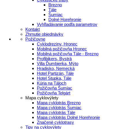
Brezno
Tále
Šumiac
Dolné Horehronie
Vyhľladávanie podľa parametrov
Kontakt
Zhrnutie objednávky
Požičovne
Cyklodreziny, Hronec
Mobilná požičovňa Hronec
Mobilná požičovňa Tále - Brezno
Profibikers, Bystrá
Villa Ďumbierka, Mýto
Hradisko, Nemecká
Hotel Partizán, Tále
Hotel Stupka, Tále
Kúria na Táloch
Požičovňa Šumiac
Požičovňa Telgárt
Mapa cyklovýlety
Mapa cyklotrás Brezno
Mapa cyklotrás Šumiac
Mapa cyklotrás Tále
Mapa cyklotrás Dolné Horehronie
Značené cyklotrasy
Tipy na cyklovýlety