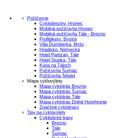
Požičovne
Cyklodreziny, Hronec
Mobilná požičovňa Hronec
Mobilná požičovňa Tále - Brezno
Profibikers, Bystrá
Villa Ďumbierka, Mýto
Hradisko, Nemecká
Hotel Partizán, Tále
Hotel Stupka, Tále
Kúria na Táloch
Požičovňa Šumiac
Požičovňa Telgárt
Mapa cyklovýlety
Mapa cyklotrás Brezno
Mapa cyklotrás Šumiac
Mapa cyklotrás Tále
Mapa cyklotrás Dolné Horehronie
Značené cyklotrasy
Tipy na cyklovýlety
Cyklistické trasy
Brezno
Tále
Šumiac