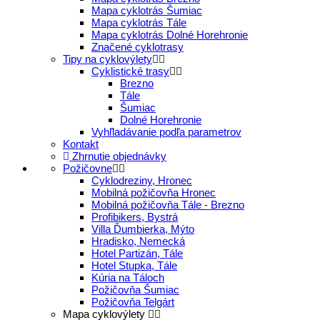
Mapa cyklotrás Šumiac
Mapa cyklotrás Tále
Mapa cyklotrás Dolné Horehronie
Značené cyklotrasy
Tipy na cyklovýlety
Cyklistické trasy
Brezno
Tále
Šumiac
Dolné Horehronie
Vyhľladávanie podľa parametrov
Kontakt
Zhrnutie objednávky
Požičovne
Cyklodreziny, Hronec
Mobilná požičovňa Hronec
Mobilná požičovňa Tále - Brezno
Profibikers, Bystrá
Villa Ďumbierka, Mýto
Hradisko, Nemecká
Hotel Partizán, Tále
Hotel Stupka, Tále
Kúria na Táloch
Požičovňa Šumiac
Požičovňa Telgárt
Mapa cyklovýlety