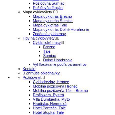
Požičovňa Šumiac
Požičovňa Telgárt
Mapa cyklovýlety
Mapa cyklotrás Brezno
Mapa cyklotrás Šumiac
Mapa cyklotrás Tále
Mapa cyklotrás Dolné Horehronie
Značené cyklotrasy
Tipy na cyklovýlety
Cyklistické trasy
Brezno
Tále
Šumiac
Dolné Horehronie
Vyhľladávanie podľa parametrov
Kontakt
Zhrnutie objednávky
Požičovne
Cyklodreziny, Hronec
Mobilná požičovňa Hronec
Mobilná požičovňa Tále - Brezno
Profibikers, Bystrá
Villa Ďumbierka, Mýto
Hradisko, Nemecká
Hotel Partizán, Tále
Hotel Stupka, Tále