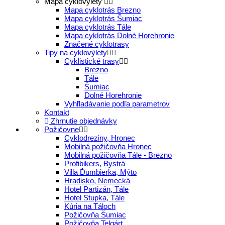
Mapa cyklovýlety
Mapa cyklotrás Brezno
Mapa cyklotrás Šumiac
Mapa cyklotrás Tále
Mapa cyklotrás Dolné Horehronie
Značené cyklotrasy
Tipy na cyklovýlety
Cyklistické trasy
Brezno
Tále
Šumiac
Dolné Horehronie
Vyhľladávanie podľa parametrov
Kontakt
Zhrnutie objednávky
Požičovne
Cyklodreziny, Hronec
Mobilná požičovňa Hronec
Mobilná požičovňa Tále - Brezno
Profibikers, Bystrá
Villa Ďumbierka, Mýto
Hradisko, Nemecká
Hotel Partizán, Tále
Hotel Stupka, Tále
Kúria na Táloch
Požičovňa Šumiac
Požičovňa Telgárt