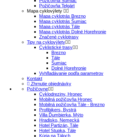
Požičovňa Šumiac
Požičovňa Telgárt
Mapa cyklovýlety
Mapa cyklotrás Brezno
Mapa cyklotrás Šumiac
Mapa cyklotrás Tále
Mapa cyklotrás Dolné Horehronie
Značené cyklotrasy
Tipy na cyklovýlety
Cyklistické trasy
Brezno
Tále
Šumiac
Dolné Horehronie
Vyhľladávanie podľa parametrov
Kontakt
Zhrnutie objednávky
Požičovne
Cyklodreziny, Hronec
Mobilná požičovňa Hronec
Mobilná požičovňa Tále - Brezno
Profibikers, Bystrá
Villa Ďumbierka, Mýto
Hradisko, Nemecká
Hotel Partizán, Tále
Hotel Stupka, Tále
Kúria na Táloch