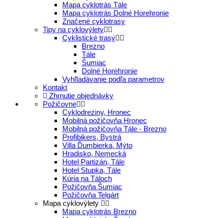
Mapa cyklotrás Tále
Mapa cyklotrás Dolné Horehronie
Značené cyklotrasy
Tipy na cyklovýlety
Cyklistické trasy
Brezno
Tále
Šumiac
Dolné Horehronie
Vyhľladávanie podľa parametrov
Kontakt
Zhrnutie objednávky
Požičovne
Cyklodreziny, Hronec
Mobilná požičovňa Hronec
Mobilná požičovňa Tále - Brezno
Profibikers, Bystrá
Villa Ďumbierka, Mýto
Hradisko, Nemecká
Hotel Partizán, Tále
Hotel Stupka, Tále
Kúria na Táloch
Požičovňa Šumiac
Požičovňa Telgárt
Mapa cyklovýlety
Mapa cyklotrás Brezno