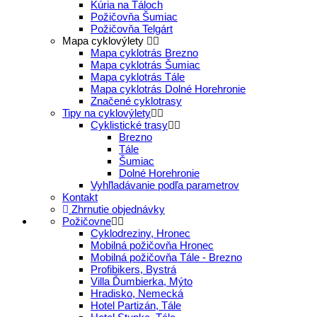
Kúria na Táloch
Požičovňa Šumiac
Požičovňa Telgárt
Mapa cyklovýlety
Mapa cyklotrás Brezno
Mapa cyklotrás Šumiac
Mapa cyklotrás Tále
Mapa cyklotrás Dolné Horehronie
Značené cyklotrasy
Tipy na cyklovýlety
Cyklistické trasy
Brezno
Tále
Šumiac
Dolné Horehronie
Vyhľladávanie podľa parametrov
Kontakt
Zhrnutie objednávky
Požičovne
Cyklodreziny, Hronec
Mobilná požičovňa Hronec
Mobilná požičovňa Tále - Brezno
Profibikers, Bystrá
Villa Ďumbierka, Mýto
Hradisko, Nemecká
Hotel Partizán, Tále