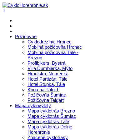
Požičovne
Cyklodreziny, Hronec
Mobilná požičovňa Hronec
Mobilná požičovňa Tále -
Brezno
Profibikers, Bystrá
Villa Ďumbierka, Mýto
Hradisko, Nemecká
Hotel Partizán, Tále
Hotel Stupka, Tále
Kúria na Táloch
Požičovňa Šumiac
Požičovňa Telgárt
Mapa cyklovýlety
Mapa cyklotrás Brezno
Mapa cyklotrás Šumiac
Mapa cyklotrás Tále
Mapa cyklotrás Dolné
Horehronie
Značené cyklotrasy