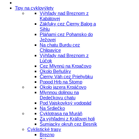
Tipy na cyklovýlety
Výhľady nad Breznom z
Kabátovej
Zákľuky cez Čierny Balog a
Sihlu
Pláňami cez Pohansko do
Ježovej
Na chatu Burdu cez
Chlipavice
Výhľady nad Breznom z
Lúčok
Cez Mlynnú na Krpačovo
Okolo Beňušky
Čierny Váh cez Priehybku
Popod Hrb na Štomp
Okolo jazera Krpáčovo
Mlynnou dolinou na
Dedečkovu chatu
Pod Vajskovksý vodopád
Na Srdiečko
Cyklotrasa na Muráň
Za výhľadmi z Kráľovej holi
Šumiacky okruh cez Besník
Cyklistické trasy
Brezno