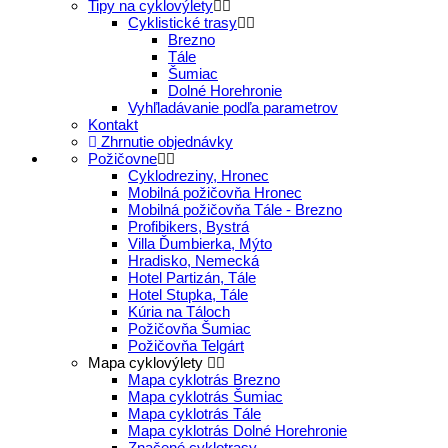
Tipy na cyklovýlety
Cyklistické trasy
Brezno
Tále
Šumiac
Dolné Horehronie
Vyhľladávanie podľa parametrov
Kontakt
Zhrnutie objednávky
Požičovne
Cyklodreziny, Hronec
Mobilná požičovňa Hronec
Mobilná požičovňa Tále - Brezno
Profibikers, Bystrá
Villa Ďumbierka, Mýto
Hradisko, Nemecká
Hotel Partizán, Tále
Hotel Stupka, Tále
Kúria na Táloch
Požičovňa Šumiac
Požičovňa Telgárt
Mapa cyklovýlety
Mapa cyklotrás Brezno
Mapa cyklotrás Šumiac
Mapa cyklotrás Tále
Mapa cyklotrás Dolné Horehronie
Značené cyklotrasy