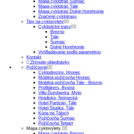
Mapa cyklotrás Šumiac
Mapa cyklotrás Tále
Mapa cyklotrás Dolné Horehronie
Značené cyklotrasy
Tipy na cyklovýlety
Cyklistické trasy
Brezno
Tále
Šumiac
Dolné Horehronie
Vyhľladávanie podľa parametrov
Kontakt
Zhrnutie objednávky
Požičovne
Cyklodreziny, Hronec
Mobilná požičovňa Hronec
Mobilná požičovňa Tále - Brezno
Profibikers, Bystrá
Villa Ďumbierka, Mýto
Hradisko, Nemecká
Hotel Partizán, Tále
Hotel Stupka, Tále
Kúria na Táloch
Požičovňa Šumiac
Požičovňa Telgárt
Mapa cyklovýlety
Mapa cyklotrás Brezno