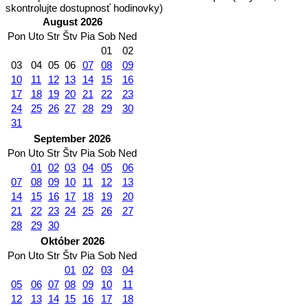
skontrolujte dostupnosť hodinovky)
August 2026
Pon
Uto
Str
Štv
Pia
Sob
Ned
01
02
03
04
05
06
07
08
09
10
11
12
13
14
15
16
17
18
19
20
21
22
23
24
25
26
27
28
29
30
31
September 2026
Pon
Uto
Str
Štv
Pia
Sob
Ned
01
02
03
04
05
06
07
08
09
10
11
12
13
14
15
16
17
18
19
20
21
22
23
24
25
26
27
28
29
30
Október 2026
Pon
Uto
Str
Štv
Pia
Sob
Ned
01
02
03
04
05
06
07
08
09
10
11
12
13
14
15
16
17
18