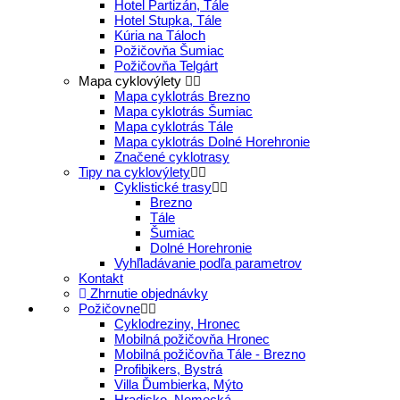
Hotel Partizán, Tále
Hotel Stupka, Tále
Kúria na Táloch
Požičovňa Šumiac
Požičovňa Telgárt
Mapa cyklovýlety
Mapa cyklotrás Brezno
Mapa cyklotrás Šumiac
Mapa cyklotrás Tále
Mapa cyklotrás Dolné Horehronie
Značené cyklotrasy
Tipy na cyklovýlety
Cyklistické trasy
Brezno
Tále
Šumiac
Dolné Horehronie
Vyhľladávanie podľa parametrov
Kontakt
Zhrnutie objednávky
Požičovne
Cyklodreziny, Hronec
Mobilná požičovňa Hronec
Mobilná požičovňa Tále - Brezno
Profibikers, Bystrá
Villa Ďumbierka, Mýto
Hradisko, Nemecká