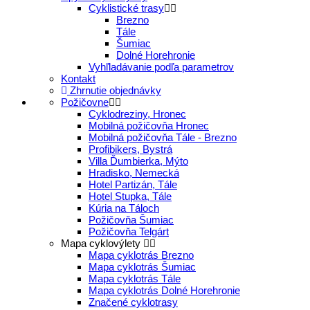
Cyklistické trasy
Brezno
Tále
Šumiac
Dolné Horehronie
Vyhľladávanie podľa parametrov
Kontakt
Zhrnutie objednávky
Požičovne
Cyklodreziny, Hronec
Mobilná požičovňa Hronec
Mobilná požičovňa Tále - Brezno
Profibikers, Bystrá
Villa Ďumbierka, Mýto
Hradisko, Nemecká
Hotel Partizán, Tále
Hotel Stupka, Tále
Kúria na Táloch
Požičovňa Šumiac
Požičovňa Telgárt
Mapa cyklovýlety
Mapa cyklotrás Brezno
Mapa cyklotrás Šumiac
Mapa cyklotrás Tále
Mapa cyklotrás Dolné Horehronie
Značené cyklotrasy