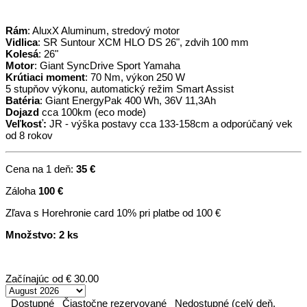
Rám
: AluxX Aluminum, stredový motor
Vidlica
: SR Suntour XCM HLO DS 26", zdvih 100 mm
Kolesá
: 26"
Motor
: Giant SyncDrive Sport Yamaha
Krútiaci moment
: 70 Nm, výkon 250 W
5 stupňov výkonu, automatický režim Smart Assist
Batéria
: Giant EnergyPak 400 Wh, 36V 11,3Ah
Dojazd
cca 100km (eco mode)
Veľkosť:
JR - výška postavy cca 133-158cm a odporúčaný vek
od 8 rokov
Cena na 1 deň:
35 €
Záloha
100 €
Zľava s Horehronie card 10% pri platbe od 100 €
Množstvo: 2 ks
Začínajúc od
€ 30.00
Dostupné
Čiastočne rezervované
Nedostupné (celý deň,