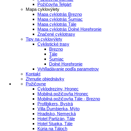
Požičovňa Telgárt
Mapa cyklovýlety
Mapa cyklotrás Brezno
Mapa cyklotrás Šumiac
Mapa cyklotrás Tále
Mapa cyklotrás Dolné Horehronie
Značené cyklotrasy
Tipy na cyklovýlety
Cyklistické trasy
Brezno
Tále
Šumiac
Dolné Horehronie
Vyhľladávanie podľa parametrov
Kontakt
Zhrnutie objednávky
Požičovne
Cyklodreziny, Hronec
Mobilná požičovňa Hronec
Mobilná požičovňa Tále - Brezno
Profibikers, Bystrá
Villa Ďumbierka, Mýto
Hradisko, Nemecká
Hotel Partizán, Tále
Hotel Stupka, Tále
Kúria na Táloch