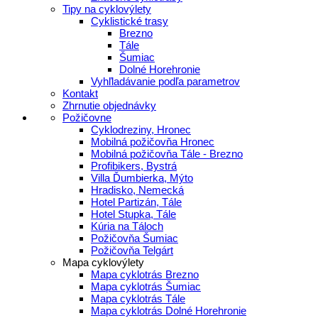
Tipy na cyklovýlety
Cyklistické trasy
Brezno
Tále
Šumiac
Dolné Horehronie
Vyhľladávanie podľa parametrov
Kontakt
Zhrnutie objednávky
Požičovne
Cyklodreziny, Hronec
Mobilná požičovňa Hronec
Mobilná požičovňa Tále - Brezno
Profibikers, Bystrá
Villa Ďumbierka, Mýto
Hradisko, Nemecká
Hotel Partizán, Tále
Hotel Stupka, Tále
Kúria na Táloch
Požičovňa Šumiac
Požičovňa Telgárt
Mapa cyklovýlety
Mapa cyklotrás Brezno
Mapa cyklotrás Šumiac
Mapa cyklotrás Tále
Mapa cyklotrás Dolné Horehronie