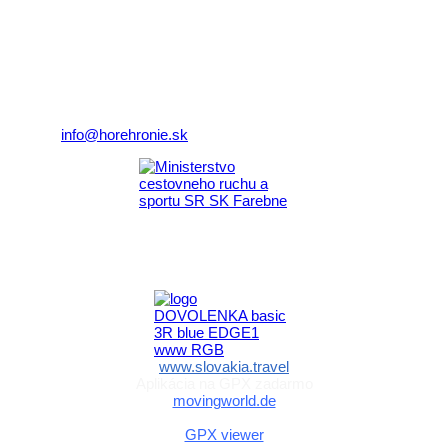
Klaster Horehronie
združenie cestovného ruchu
Nám. gen. M.R. Štefánika 3
977 01 Brezno
Telefón:
+421 911 633 119
E-mail:
info@horehronie.sk
Aktivita realizovaná s finančnou podporou
Ministerstva cestovného ruchu
a športu Slovenskej republiky
www.slovakia.travel
Aplikácia na GPX zadarmo
movingworld.de
Aplikácia na GPX zadarmo (Android)
GPX viewer