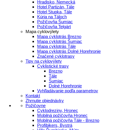
Hradisko, Nemecká
Hotel Partizán, Tále
Hotel Stupka, Tále
Kúria na Táloch
Požičovňa Šumiac
Požičovňa Telgárt
Mapa cyklovýlety
Mapa cyklotrás Brezno
Mapa cyklotrás Šumiac
Mapa cyklotrás Tále
Mapa cyklotrás Dolné Horehronie
Značené cyklotrasy
Tipy na cyklovýlety
Cyklistické trasy
Brezno
Tále
Šumiac
Dolné Horehronie
Vyhľladávanie podľa parametrov
Kontakt
Zhrnutie objednávky
Požičovne
Cyklodreziny, Hronec
Mobilná požičovňa Hronec
Mobilná požičovňa Tále - Brezno
Profibikers, Bystrá