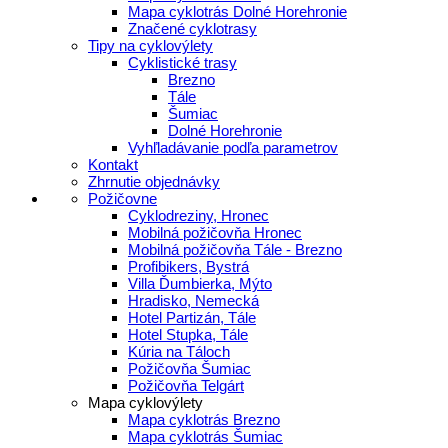
Mapa cyklotrás Dolné Horehronie
Značené cyklotrasy
Tipy na cyklovýlety
Cyklistické trasy
Brezno
Tále
Šumiac
Dolné Horehronie
Vyhľladávanie podľa parametrov
Kontakt
Zhrnutie objednávky
Požičovne
Cyklodreziny, Hronec
Mobilná požičovňa Hronec
Mobilná požičovňa Tále - Brezno
Profibikers, Bystrá
Villa Ďumbierka, Mýto
Hradisko, Nemecká
Hotel Partizán, Tále
Hotel Stupka, Tále
Kúria na Táloch
Požičovňa Šumiac
Požičovňa Telgárt
Mapa cyklovýlety
Mapa cyklotrás Brezno
Mapa cyklotrás Šumiac