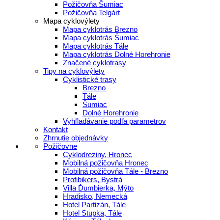
Požičovňa Šumiac
Požičovňa Telgárt
Mapa cyklovýlety
Mapa cyklotrás Brezno
Mapa cyklotrás Šumiac
Mapa cyklotrás Tále
Mapa cyklotrás Dolné Horehronie
Značené cyklotrasy
Tipy na cyklovýlety
Cyklistické trasy
Brezno
Tále
Šumiac
Dolné Horehronie
Vyhľladávanie podľa parametrov
Kontakt
Zhrnutie objednávky
Požičovne
Cyklodreziny, Hronec
Mobilná požičovňa Hronec
Mobilná požičovňa Tále - Brezno
Profibikers, Bystrá
Villa Ďumbierka, Mýto
Hradisko, Nemecká
Hotel Partizán, Tále
Hotel Stupka, Tále