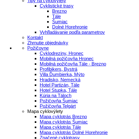
Tipy na cyklovýlety
Cyklistické trasy
Brezno
Tále
Šumiac
Dolné Horehronie
Vyhľladávanie podľa parametrov
Kontakt
Zhrnutie objednávky
Požičovne
Cyklodreziny, Hronec
Mobilná požičovňa Hronec
Mobilná požičovňa Tále - Brezno
Profibikers, Bystrá
Villa Ďumbierka, Mýto
Hradisko, Nemecká
Hotel Partizán, Tále
Hotel Stupka, Tále
Kúria na Táloch
Požičovňa Šumiac
Požičovňa Telgárt
Mapa cyklovýlety
Mapa cyklotrás Brezno
Mapa cyklotrás Šumiac
Mapa cyklotrás Tále
Mapa cyklotrás Dolné Horehronie
Značené cyklotrasy