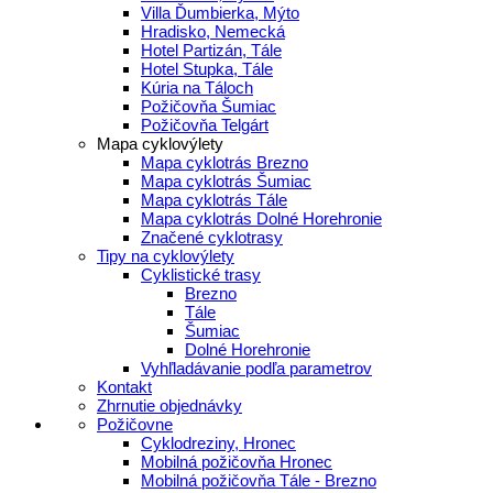
Villa Ďumbierka, Mýto
Hradisko, Nemecká
Hotel Partizán, Tále
Hotel Stupka, Tále
Kúria na Táloch
Požičovňa Šumiac
Požičovňa Telgárt
Mapa cyklovýlety
Mapa cyklotrás Brezno
Mapa cyklotrás Šumiac
Mapa cyklotrás Tále
Mapa cyklotrás Dolné Horehronie
Značené cyklotrasy
Tipy na cyklovýlety
Cyklistické trasy
Brezno
Tále
Šumiac
Dolné Horehronie
Vyhľladávanie podľa parametrov
Kontakt
Zhrnutie objednávky
Požičovne
Cyklodreziny, Hronec
Mobilná požičovňa Hronec
Mobilná požičovňa Tále - Brezno