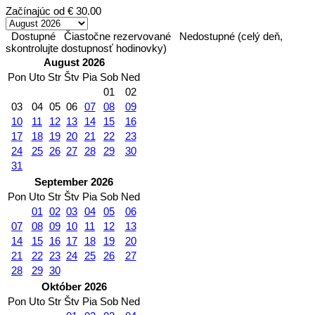
Začínajúc od
€ 30.00
Dostupné
Čiastočne rezervované
Nedostupné (celý deň,
skontrolujte dostupnosť hodinovky)
August 2026
Pon
Uto
Str
Štv
Pia
Sob
Ned
01
02
03
04
05
06
07
08
09
10
11
12
13
14
15
16
17
18
19
20
21
22
23
24
25
26
27
28
29
30
31
September 2026
Pon
Uto
Str
Štv
Pia
Sob
Ned
01
02
03
04
05
06
07
08
09
10
11
12
13
14
15
16
17
18
19
20
21
22
23
24
25
26
27
28
29
30
Október 2026
Pon
Uto
Str
Štv
Pia
Sob
Ned