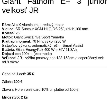
Giant Fathom E+ 3 junior
velkosť JR
Rám
: AluxX Aluminum, stredový motor
Vidlica
: SR Suntour XCM HLO DS 26", zdvih 100 mm
Kolesá
: 26"
Motor
: Giant SyncDrive Sport Yamaha
Krútiaci moment
: 70 Nm, výkon 250 W
5 stupňov výkonu, automatický režim Smart Assist
Batéria
: Giant EnergyPak 400 Wh, 36V 11,3Ah
Dojazd
cca 100km (eco mode)
Veľkosť:
JR - výška postavy cca 133-158cm a odporúčaný vek
od 8 rokov
Cena na 1 deň:
35 €
Záloha
100 €
Zľava s Horehronie card 10% pri platbe od 100 €
Množstvo: 2 ks