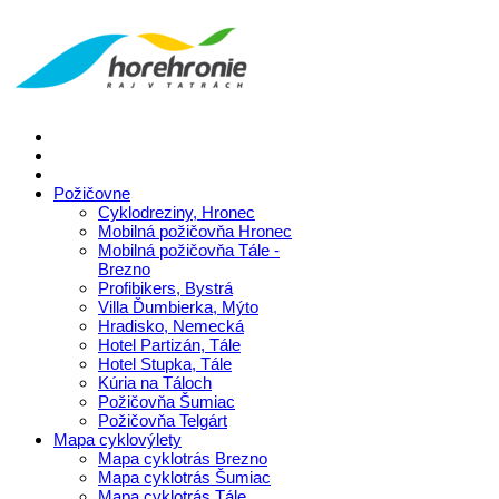
Požičovne
Cyklodreziny, Hronec
Mobilná požičovňa Hronec
Mobilná požičovňa Tále -
Brezno
Profibikers, Bystrá
Villa Ďumbierka, Mýto
Hradisko, Nemecká
Hotel Partizán, Tále
Hotel Stupka, Tále
Kúria na Táloch
Požičovňa Šumiac
Požičovňa Telgárt
Mapa cyklovýlety
Mapa cyklotrás Brezno
Mapa cyklotrás Šumiac
Mapa cyklotrás Tále