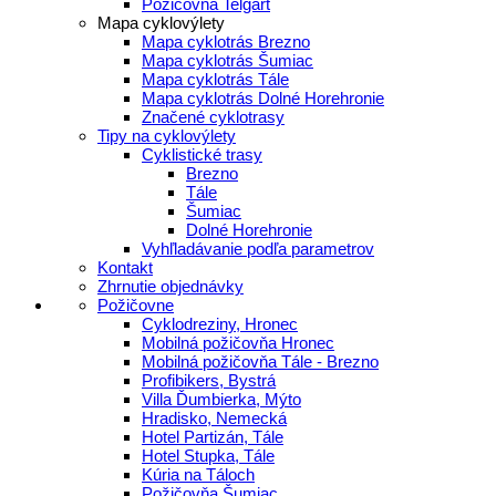
Požičovňa Telgárt
Mapa cyklovýlety
Mapa cyklotrás Brezno
Mapa cyklotrás Šumiac
Mapa cyklotrás Tále
Mapa cyklotrás Dolné Horehronie
Značené cyklotrasy
Tipy na cyklovýlety
Cyklistické trasy
Brezno
Tále
Šumiac
Dolné Horehronie
Vyhľladávanie podľa parametrov
Kontakt
Zhrnutie objednávky
Požičovne
Cyklodreziny, Hronec
Mobilná požičovňa Hronec
Mobilná požičovňa Tále - Brezno
Profibikers, Bystrá
Villa Ďumbierka, Mýto
Hradisko, Nemecká
Hotel Partizán, Tále
Hotel Stupka, Tále
Kúria na Táloch
Požičovňa Šumiac