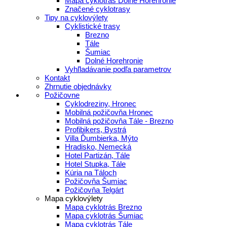
Mapa cyklotrás Dolné Horehronie
Značené cyklotrasy
Tipy na cyklovýlety
Cyklistické trasy
Brezno
Tále
Šumiac
Dolné Horehronie
Vyhľladávanie podľa parametrov
Kontakt
Zhrnutie objednávky
Požičovne
Cyklodreziny, Hronec
Mobilná požičovňa Hronec
Mobilná požičovňa Tále - Brezno
Profibikers, Bystrá
Villa Ďumbierka, Mýto
Hradisko, Nemecká
Hotel Partizán, Tále
Hotel Stupka, Tále
Kúria na Táloch
Požičovňa Šumiac
Požičovňa Telgárt
Mapa cyklovýlety
Mapa cyklotrás Brezno
Mapa cyklotrás Šumiac
Mapa cyklotrás Tále