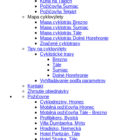
Kúria na Táloch
Požičovňa Šumiac
Požičovňa Telgárt
Mapa cyklovýlety
Mapa cyklotrás Brezno
Mapa cyklotrás Šumiac
Mapa cyklotrás Tále
Mapa cyklotrás Dolné Horehronie
Značené cyklotrasy
Tipy na cyklovýlety
Cyklistické trasy
Brezno
Tále
Šumiac
Dolné Horehronie
Vyhľladávanie podľa parametrov
Kontakt
Zhrnutie objednávky
Požičovne
Cyklodreziny, Hronec
Mobilná požičovňa Hronec
Mobilná požičovňa Tále - Brezno
Profibikers, Bystrá
Villa Ďumbierka, Mýto
Hradisko, Nemecká
Hotel Partizán, Tále
Hotel Stupka, Tále