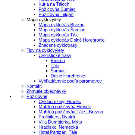
Kúria na Táloch
Požičovňa Šumiac
Požičovňa Telgárt
Mapa cyklovýlety
Mapa cyklotrás Brezno
Mapa cyklotrás Šumiac
Mapa cyklotrás Tále
Mapa cyklotrás Dolné Horehronie
Značené cyklotrasy
Tipy na cyklovýlety
Cyklistické trasy
Brezno
Tále
Šumiac
Dolné Horehronie
Vyhľladávanie podľa parametrov
Kontakt
Zhrnutie objednávky
Požičovne
Cyklodreziny, Hronec
Mobilná požičovňa Hronec
Mobilná požičovňa Tále - Brezno
Profibikers, Bystrá
Villa Ďumbierka, Mýto
Hradisko, Nemecká
Hotel Partizán, Tále