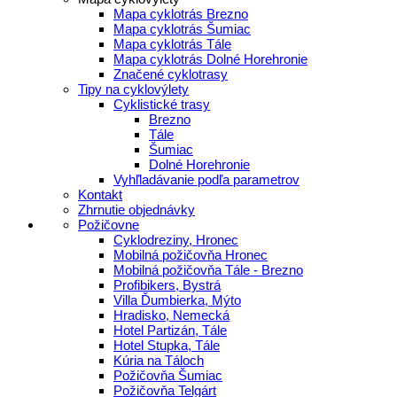
Mapa cyklotrás Brezno
Mapa cyklotrás Šumiac
Mapa cyklotrás Tále
Mapa cyklotrás Dolné Horehronie
Značené cyklotrasy
Tipy na cyklovýlety
Cyklistické trasy
Brezno
Tále
Šumiac
Dolné Horehronie
Vyhľladávanie podľa parametrov
Kontakt
Zhrnutie objednávky
Požičovne
Cyklodreziny, Hronec
Mobilná požičovňa Hronec
Mobilná požičovňa Tále - Brezno
Profibikers, Bystrá
Villa Ďumbierka, Mýto
Hradisko, Nemecká
Hotel Partizán, Tále
Hotel Stupka, Tále
Kúria na Táloch
Požičovňa Šumiac
Požičovňa Telgárt