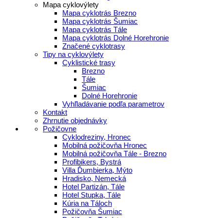
Mapa cyklovýlety
Mapa cyklotrás Brezno
Mapa cyklotrás Šumiac
Mapa cyklotrás Tále
Mapa cyklotrás Dolné Horehronie
Značené cyklotrasy
Tipy na cyklovýlety
Cyklistické trasy
Brezno
Tále
Šumiac
Dolné Horehronie
Vyhľladávanie podľa parametrov
Kontakt
Zhrnutie objednávky
Požičovne
Cyklodreziny, Hronec
Mobilná požičovňa Hronec
Mobilná požičovňa Tále - Brezno
Profibikers, Bystrá
Villa Ďumbierka, Mýto
Hradisko, Nemecká
Hotel Partizán, Tále
Hotel Stupka, Tále
Kúria na Táloch
Požičovňa Šumiac