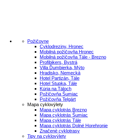
Požičovne
Cyklodreziny, Hronec
Mobilná požičovňa Hronec
Mobilná požičovňa Tále - Brezno
Profibikers, Bystrá
Villa Ďumbierka, Mýto
Hradisko, Nemecká
Hotel Partizán, Tále
Hotel Stupka, Tále
Kúria na Táloch
Požičovňa Šumiac
Požičovňa Telgárt
Mapa cyklovýlety
Mapa cyklotrás Brezno
Mapa cyklotrás Šumiac
Mapa cyklotrás Tále
Mapa cyklotrás Dolné Horehronie
Značené cyklotrasy
Tipy na cyklovýlety