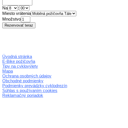
Na
:
Miesto vrátenia
Množstvo
Úvodná stránka
E-Bike požičovňa
Tipy na cyklovýlety
Mapa
Ochrana osobných údajov
Obchodné podmienky
Podmienky prevádzky cyklodrezín
Súhlas s používaním cookies
Reklamačný poriadok
© 2026 horehronie.sk
REGIÓN HOREHRONIE
oblastná organizácia cestovného ruchu