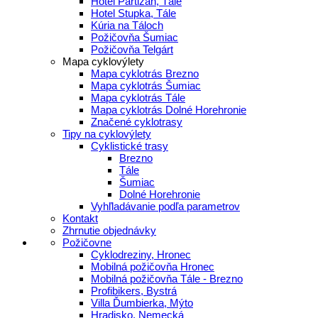
Hotel Partizán, Tále
Hotel Stupka, Tále
Kúria na Táloch
Požičovňa Šumiac
Požičovňa Telgárt
Mapa cyklovýlety
Mapa cyklotrás Brezno
Mapa cyklotrás Šumiac
Mapa cyklotrás Tále
Mapa cyklotrás Dolné Horehronie
Značené cyklotrasy
Tipy na cyklovýlety
Cyklistické trasy
Brezno
Tále
Šumiac
Dolné Horehronie
Vyhľladávanie podľa parametrov
Kontakt
Zhrnutie objednávky
Požičovne
Cyklodreziny, Hronec
Mobilná požičovňa Hronec
Mobilná požičovňa Tále - Brezno
Profibikers, Bystrá
Villa Ďumbierka, Mýto
Hradisko, Nemecká