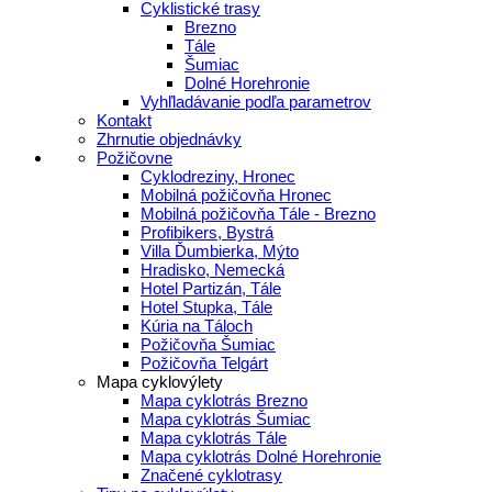
Cyklistické trasy
Brezno
Tále
Šumiac
Dolné Horehronie
Vyhľladávanie podľa parametrov
Kontakt
Zhrnutie objednávky
Požičovne
Cyklodreziny, Hronec
Mobilná požičovňa Hronec
Mobilná požičovňa Tále - Brezno
Profibikers, Bystrá
Villa Ďumbierka, Mýto
Hradisko, Nemecká
Hotel Partizán, Tále
Hotel Stupka, Tále
Kúria na Táloch
Požičovňa Šumiac
Požičovňa Telgárt
Mapa cyklovýlety
Mapa cyklotrás Brezno
Mapa cyklotrás Šumiac
Mapa cyklotrás Tále
Mapa cyklotrás Dolné Horehronie
Značené cyklotrasy