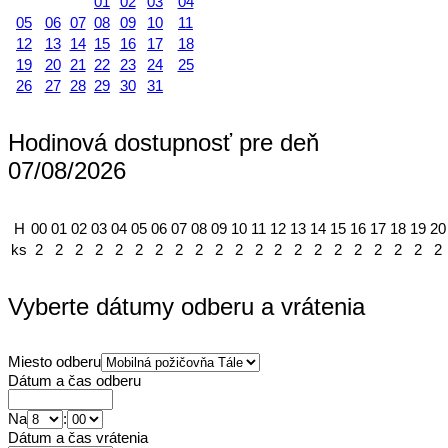
01
02
03
04
05
06
07
08
09
10
11
12
13
14
15
16
17
18
19
20
21
22
23
24
25
26
27
28
29
30
31
Hodinová dostupnosť pre deň
07/08/2026
H
00
01
02
03
04
05
06
07
08
09
10
11
12
13
14
15
16
17
18
19
20
ks
2
2
2
2
2
2
2
2
2
2
2
2
2
2
2
2
2
2
2
2
2
Vyberte dátumy odberu a vrátenia
Miesto odberu
Dátum a čas odberu
Na
:
Dátum a čas vrátenia