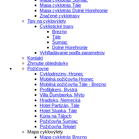
Mapa cyklotrás Tále
Mapa cyklotrás Dolné Horehronie
Značené cyklotrasy
Tipy na cyklovýlety
Cyklistické trasy
Brezno
Tále
Šumiac
Dolné Horehronie
Vyhľladávanie podľa parametrov
Kontakt
Zhrnutie objednávky
Požičovne
Cyklodreziny, Hronec
Mobilná požičovňa Hronec
Mobilná požičovňa Tále - Brezno
Profibikers, Bystrá
Villa Ďumbierka, Mýto
Hradisko, Nemecká
Hotel Partizán, Tále
Hotel Stupka, Tále
Kúria na Táloch
Požičovňa Šumiac
Požičovňa Telgárt
Mapa cyklovýlety
Mapa cyklotrás Brezno