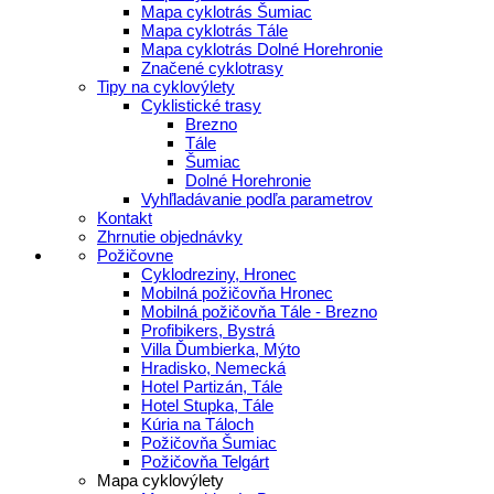
Mapa cyklotrás Šumiac
Mapa cyklotrás Tále
Mapa cyklotrás Dolné Horehronie
Značené cyklotrasy
Tipy na cyklovýlety
Cyklistické trasy
Brezno
Tále
Šumiac
Dolné Horehronie
Vyhľladávanie podľa parametrov
Kontakt
Zhrnutie objednávky
Požičovne
Cyklodreziny, Hronec
Mobilná požičovňa Hronec
Mobilná požičovňa Tále - Brezno
Profibikers, Bystrá
Villa Ďumbierka, Mýto
Hradisko, Nemecká
Hotel Partizán, Tále
Hotel Stupka, Tále
Kúria na Táloch
Požičovňa Šumiac
Požičovňa Telgárt
Mapa cyklovýlety