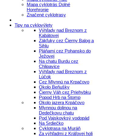
Mapa cyklotrás Dolné
Horehronie
Značené cyklotrasy
Tipy na cyklovýlety
Výhľady nad Breznom z
Kabátovej
Zákľuky cez Čierny Balog a
Sihlu
Pláňami cez Pohansko do
Ježovej
Na chatu Burdu cez
Chlipavice
Výhľady nad Breznom z
Lúčok
Cez Mlynnú na Krpačovo
Okolo Beňušky
Čierny Váh cez Priehybku
Popod Hrb na Štomp
Okolo jazera Krpáčovo
Mlynnou dolinou na
Dedečkovu chatu
Pod Vajskovksý vodopád
Na Srdiečko
Cyklotrasa na Muráň
Za výhľadmi z Kráľovej holi