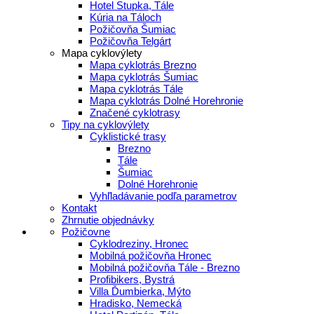
Hotel Stupka, Tále
Kúria na Táloch
Požičovňa Šumiac
Požičovňa Telgárt
Mapa cyklovýlety
Mapa cyklotrás Brezno
Mapa cyklotrás Šumiac
Mapa cyklotrás Tále
Mapa cyklotrás Dolné Horehronie
Značené cyklotrasy
Tipy na cyklovýlety
Cyklistické trasy
Brezno
Tále
Šumiac
Dolné Horehronie
Vyhľladávanie podľa parametrov
Kontakt
Zhrnutie objednávky
Požičovne
Cyklodreziny, Hronec
Mobilná požičovňa Hronec
Mobilná požičovňa Tále - Brezno
Profibikers, Bystrá
Villa Ďumbierka, Mýto
Hradisko, Nemecká