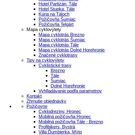
Hotel Partizán, Tále
Hotel Stupka, Tále
Kúria na Táloch
Požičovňa Šumiac
Požičovňa Telgárt
Mapa cyklovýlety
Mapa cyklotrás Brezno
Mapa cyklotrás Šumiac
Mapa cyklotrás Tále
Mapa cyklotrás Dolné Horehronie
Značené cyklotrasy
Tipy na cyklovýlety
Cyklistické trasy
Brezno
Tále
Šumiac
Dolné Horehronie
Vyhľladávanie podľa parametrov
Kontakt
Zhrnutie objednávky
Požičovne
Cyklodreziny, Hronec
Mobilná požičovňa Hronec
Mobilná požičovňa Tále - Brezno
Profibikers, Bystrá
Villa Ďumbierka, Mýto