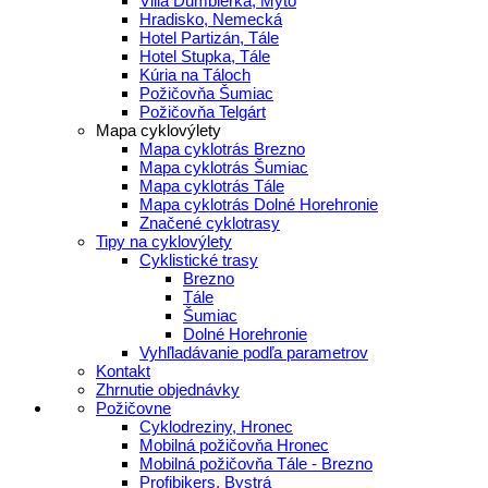
Villa Ďumbierka, Mýto
Hradisko, Nemecká
Hotel Partizán, Tále
Hotel Stupka, Tále
Kúria na Táloch
Požičovňa Šumiac
Požičovňa Telgárt
Mapa cyklovýlety
Mapa cyklotrás Brezno
Mapa cyklotrás Šumiac
Mapa cyklotrás Tále
Mapa cyklotrás Dolné Horehronie
Značené cyklotrasy
Tipy na cyklovýlety
Cyklistické trasy
Brezno
Tále
Šumiac
Dolné Horehronie
Vyhľladávanie podľa parametrov
Kontakt
Zhrnutie objednávky
Požičovne
Cyklodreziny, Hronec
Mobilná požičovňa Hronec
Mobilná požičovňa Tále - Brezno
Profibikers, Bystrá