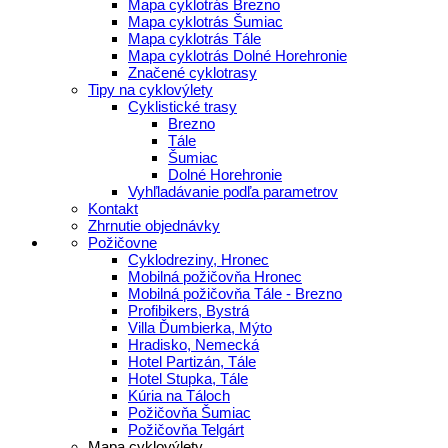
Mapa cyklotrás Brezno
Mapa cyklotrás Šumiac
Mapa cyklotrás Tále
Mapa cyklotrás Dolné Horehronie
Značené cyklotrasy
Tipy na cyklovýlety
Cyklistické trasy
Brezno
Tále
Šumiac
Dolné Horehronie
Vyhľladávanie podľa parametrov
Kontakt
Zhrnutie objednávky
Požičovne
Cyklodreziny, Hronec
Mobilná požičovňa Hronec
Mobilná požičovňa Tále - Brezno
Profibikers, Bystrá
Villa Ďumbierka, Mýto
Hradisko, Nemecká
Hotel Partizán, Tále
Hotel Stupka, Tále
Kúria na Táloch
Požičovňa Šumiac
Požičovňa Telgárt
Mapa cyklovýlety