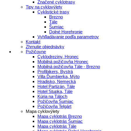
Značené cyklotrasy
Tipy na cyklovýlety
Cyklistické trasy
Brezno
Tále
Šumiac
Dolné Horehronie
Vyhľladávanie podľa parametrov
Kontakt
Zhrnutie objednávky
Požičovne
Cyklodreziny, Hronec
Mobilná požičovňa Hronec
Mobilná požičovňa Tále - Brezno
Profibikers, Bystrá
Villa Ďumbierka, Mýto
Hradisko, Nemecká
Hotel Partizán, Tále
Hotel Stupka, Tále
Kúria na Táloch
Požičovňa Šumiac
Požičovňa Telgárt
Mapa cyklovýlety
Mapa cyklotrás Brezno
Mapa cyklotrás Šumiac
Mapa cyklotrás Tále