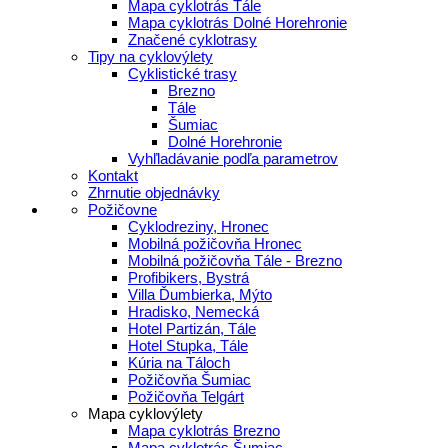
Mapa cyklotrás Tále
Mapa cyklotrás Dolné Horehronie
Značené cyklotrasy
Tipy na cyklovýlety
Cyklistické trasy
Brezno
Tále
Šumiac
Dolné Horehronie
Vyhľladávanie podľa parametrov
Kontakt
Zhrnutie objednávky
Požičovne
Cyklodreziny, Hronec
Mobilná požičovňa Hronec
Mobilná požičovňa Tále - Brezno
Profibikers, Bystrá
Villa Ďumbierka, Mýto
Hradisko, Nemecká
Hotel Partizán, Tále
Hotel Stupka, Tále
Kúria na Táloch
Požičovňa Šumiac
Požičovňa Telgárt
Mapa cyklovýlety
Mapa cyklotrás Brezno
Mapa cyklotrás Šumiac