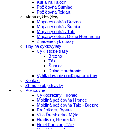
Kúria na Táloch
Požičovňa Šumiac
Požičovňa Telgárt
Mapa cyklovýlety
Mapa cyklotrás Brezno
Mapa cyklotrás Šumiac
Mapa cyklotrás Tále
Mapa cyklotrás Dolné Horehronie
Značené cyklotrasy
Tipy na cyklovýlety
Cyklistické trasy
Brezno
Tále
Šumiac
Dolné Horehronie
Vyhľladávanie podľa parametrov
Kontakt
Zhrnutie objednávky
Požičovne
Cyklodreziny, Hronec
Mobilná požičovňa Hronec
Mobilná požičovňa Tále - Brezno
Profibikers, Bystrá
Villa Ďumbierka, Mýto
Hradisko, Nemecká
Hotel Partizán, Tále