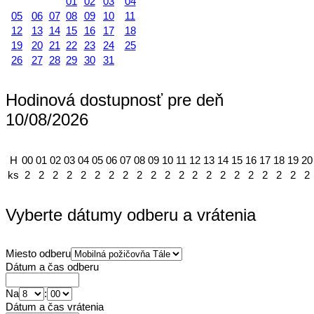
01
02
03
04
05
06
07
08
09
10
11
12
13
14
15
16
17
18
19
20
21
22
23
24
25
26
27
28
29
30
31
Hodinová dostupnosť pre deň
10/08/2026
H
00
01
02
03
04
05
06
07
08
09
10
11
12
13
14
15
16
17
18
19
20
ks
2
2
2
2
2
2
2
2
2
2
2
2
2
2
2
2
2
2
2
2
2
Vyberte dátumy odberu a vrátenia
Miesto odberu
Dátum a čas odberu
Na
:
Dátum a čas vrátenia