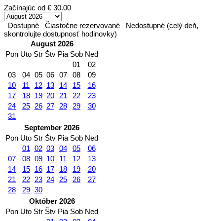
Začínajúc od
€ 30.00
Dostupné
Čiastočne rezervované
Nedostupné (celý deň,
skontrolujte dostupnosť hodinovky)
August 2026
Pon
Uto
Str
Štv
Pia
Sob
Ned
01
02
03
04
05
06
07
08
09
10
11
12
13
14
15
16
17
18
19
20
21
22
23
24
25
26
27
28
29
30
31
September 2026
Pon
Uto
Str
Štv
Pia
Sob
Ned
01
02
03
04
05
06
07
08
09
10
11
12
13
14
15
16
17
18
19
20
21
22
23
24
25
26
27
28
29
30
Október 2026
Pon
Uto
Str
Štv
Pia
Sob
Ned