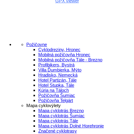
GPX viewer
Požičovne
Cyklodreziny, Hronec
Mobilná požičovňa Hronec
Mobilná požičovňa Tále - Brezno
Profibikers, Bystrá
Villa Ďumbierka, Mýto
Hradisko, Nemecká
Hotel Partizán, Tále
Hotel Stupka, Tále
Kúria na Táloch
Požičovňa Šumiac
Požičovňa Telgárt
Mapa cyklovýlety
Mapa cyklotrás Brezno
Mapa cyklotrás Šumiac
Mapa cyklotrás Tále
Mapa cyklotrás Dolné Horehronie
Značené cyklotrasy