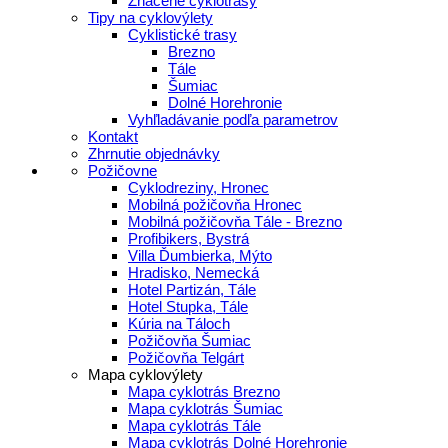
Značené cyklotrasy
Tipy na cyklovýlety
Cyklistické trasy
Brezno
Tále
Šumiac
Dolné Horehronie
Vyhľladávanie podľa parametrov
Kontakt
Zhrnutie objednávky
Požičovne
Cyklodreziny, Hronec
Mobilná požičovňa Hronec
Mobilná požičovňa Tále - Brezno
Profibikers, Bystrá
Villa Ďumbierka, Mýto
Hradisko, Nemecká
Hotel Partizán, Tále
Hotel Stupka, Tále
Kúria na Táloch
Požičovňa Šumiac
Požičovňa Telgárt
Mapa cyklovýlety
Mapa cyklotrás Brezno
Mapa cyklotrás Šumiac
Mapa cyklotrás Tále
Mapa cyklotrás Dolné Horehronie