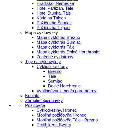
Hradisko, Nemecká
Hotel Partizán, Tále
Hotel Stupka, Tále
Kúria na Táloch
Požičovňa Šumiac
Požičovňa Telgárt
Mapa cyklovýlety
Mapa cyklotrás Brezno
Mapa cyklotrás Šumiac
Mapa cyklotrás Tále
Mapa cyklotrás Dolné Horehronie
Značené cyklotrasy
Tipy na cyklovýlety
Cyklistické trasy
Brezno
Tále
Šumiac
Dolné Horehronie
Vyhľladávanie podľa parametrov
Kontakt
Zhrnutie objednávky
Požičovne
Cyklodreziny, Hronec
Mobilná požičovňa Hronec
Mobilná požičovňa Tále - Brezno
Profibikers, Bystrá