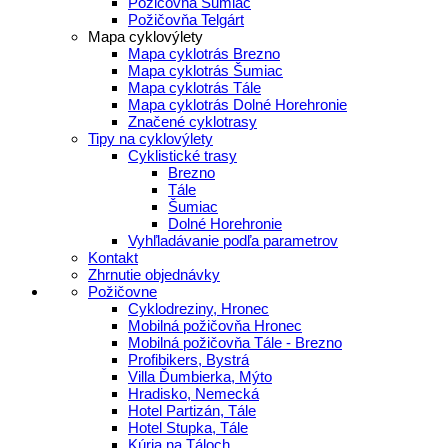
Požičovňa Šumiac
Požičovňa Telgárt
Mapa cyklovýlety
Mapa cyklotrás Brezno
Mapa cyklotrás Šumiac
Mapa cyklotrás Tále
Mapa cyklotrás Dolné Horehronie
Značené cyklotrasy
Tipy na cyklovýlety
Cyklistické trasy
Brezno
Tále
Šumiac
Dolné Horehronie
Vyhľladávanie podľa parametrov
Kontakt
Zhrnutie objednávky
Požičovne
Cyklodreziny, Hronec
Mobilná požičovňa Hronec
Mobilná požičovňa Tále - Brezno
Profibikers, Bystrá
Villa Ďumbierka, Mýto
Hradisko, Nemecká
Hotel Partizán, Tále
Hotel Stupka, Tále
Kúria na Táloch