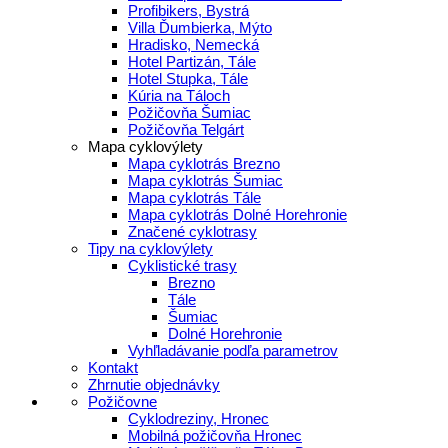
Profibikers, Bystrá
Villa Ďumbierka, Mýto
Hradisko, Nemecká
Hotel Partizán, Tále
Hotel Stupka, Tále
Kúria na Táloch
Požičovňa Šumiac
Požičovňa Telgárt
Mapa cyklovýlety
Mapa cyklotrás Brezno
Mapa cyklotrás Šumiac
Mapa cyklotrás Tále
Mapa cyklotrás Dolné Horehronie
Značené cyklotrasy
Tipy na cyklovýlety
Cyklistické trasy
Brezno
Tále
Šumiac
Dolné Horehronie
Vyhľladávanie podľa parametrov
Kontakt
Zhrnutie objednávky
Požičovne
Cyklodreziny, Hronec
Mobilná požičovňa Hronec