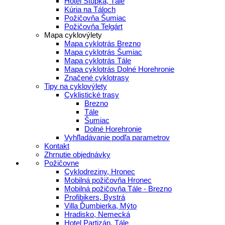
Hotel Stupka, Tále
Kúria na Táloch
Požičovňa Šumiac
Požičovňa Telgárt
Mapa cyklovýlety
Mapa cyklotrás Brezno
Mapa cyklotrás Šumiac
Mapa cyklotrás Tále
Mapa cyklotrás Dolné Horehronie
Značené cyklotrasy
Tipy na cyklovýlety
Cyklistické trasy
Brezno
Tále
Šumiac
Dolné Horehronie
Vyhľladávanie podľa parametrov
Kontakt
Zhrnutie objednávky
Požičovne
Cyklodreziny, Hronec
Mobilná požičovňa Hronec
Mobilná požičovňa Tále - Brezno
Profibikers, Bystrá
Villa Ďumbierka, Mýto
Hradisko, Nemecká
Hotel Partizán, Tále