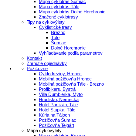
Mapa cyklotrás Šumiac
Mapa cyklotrás Tále
Mapa cyklotrás Dolné Horehronie
Značené cyklotrasy
Tipy na cyklovýlety
Cyklistické trasy
Brezno
Tále
Šumiac
Dolné Horehronie
Vyhľladávanie podľa parametrov
Kontakt
Zhrnutie objednávky
Požičovne
Cyklodreziny, Hronec
Mobilná požičovňa Hronec
Mobilná požičovňa Tále - Brezno
Profibikers, Bystrá
Villa Ďumbierka, Mýto
Hradisko, Nemecká
Hotel Partizán, Tále
Hotel Stupka, Tále
Kúria na Táloch
Požičovňa Šumiac
Požičovňa Telgárt
Mapa cyklovýlety
Mapa cyklotrás Brezno