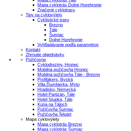
Mapa cyklotrás Dolné Horehronie
Značené cyklotrasy
Tipy na cyklovýlety
Cyklistické trasy
Brezno
Tále
Šumiac
Dolné Horehronie
Vyhľladávanie podľa parametrov
Kontakt
Zhrnutie objednávky
Požičovne
Cyklodreziny, Hronec
Mobilná požičovňa Hronec
Mobilná požičovňa Tále - Brezno
Profibikers, Bystrá
Villa Ďumbierka, Mýto
Hradisko, Nemecká
Hotel Partizán, Tále
Hotel Stupka, Tále
Kúria na Táloch
Požičovňa Šumiac
Požičovňa Telgárt
Mapa cyklovýlety
Mapa cyklotrás Brezno
Mapa cyklotrás Šumiac