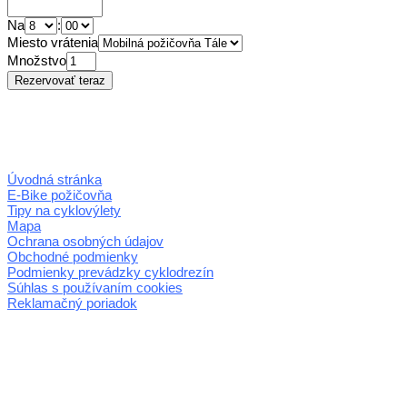
Na
:
Miesto vrátenia
Množstvo
Úvodná stránka
E-Bike požičovňa
Tipy na cyklovýlety
Mapa
Ochrana osobných údajov
Obchodné podmienky
Podmienky prevádzky cyklodrezín
Súhlas s používaním cookies
Reklamačný poriadok
© 2026 horehronie.sk
REGIÓN HOREHRONIE
oblastná organizácia cestovného ruchu