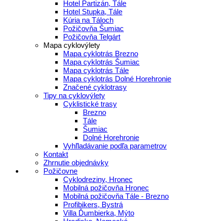
Hotel Partizán, Tále
Hotel Stupka, Tále
Kúria na Táloch
Požičovňa Šumiac
Požičovňa Telgárt
Mapa cyklovýlety
Mapa cyklotrás Brezno
Mapa cyklotrás Šumiac
Mapa cyklotrás Tále
Mapa cyklotrás Dolné Horehronie
Značené cyklotrasy
Tipy na cyklovýlety
Cyklistické trasy
Brezno
Tále
Šumiac
Dolné Horehronie
Vyhľladávanie podľa parametrov
Kontakt
Zhrnutie objednávky
Požičovne
Cyklodreziny, Hronec
Mobilná požičovňa Hronec
Mobilná požičovňa Tále - Brezno
Profibikers, Bystrá
Villa Ďumbierka, Mýto