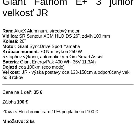
Giant Fathom E+ 3 junior
velkosť JR
Rám
: AluxX Aluminum, stredový motor
Vidlica
: SR Suntour XCM HLO DS 26", zdvih 100 mm
Kolesá
: 26"
Motor
: Giant SyncDrive Sport Yamaha
Krútiaci moment
: 70 Nm, výkon 250 W
5 stupňov výkonu, automatický režim Smart Assist
Batéria
: Giant EnergyPak 400 Wh, 36V 11,3Ah
Dojazd
cca 100km (eco mode)
Veľkosť:
JR - výška postavy cca 133-158cm a odporúčaný vek
od 8 rokov
Cena na 1 deň:
35 €
Záloha
100 €
Zľava s Horehronie card 10% pri platbe od 100 €
Množstvo: 2 ks