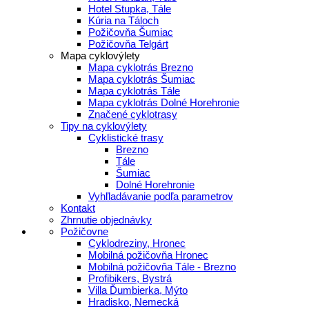
Hotel Stupka, Tále
Kúria na Táloch
Požičovňa Šumiac
Požičovňa Telgárt
Mapa cyklovýlety
Mapa cyklotrás Brezno
Mapa cyklotrás Šumiac
Mapa cyklotrás Tále
Mapa cyklotrás Dolné Horehronie
Značené cyklotrasy
Tipy na cyklovýlety
Cyklistické trasy
Brezno
Tále
Šumiac
Dolné Horehronie
Vyhľladávanie podľa parametrov
Kontakt
Zhrnutie objednávky
Požičovne
Cyklodreziny, Hronec
Mobilná požičovňa Hronec
Mobilná požičovňa Tále - Brezno
Profibikers, Bystrá
Villa Ďumbierka, Mýto
Hradisko, Nemecká