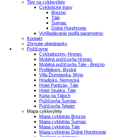
Tipy na cyklovýlety
Cyklistické trasy
Brezno
Tále
Šumiac
Dolné Horehronie
Vyhľladávanie podľa parametrov
Kontakt
Zhrnutie objednávky
Požičovne
Cyklodreziny, Hronec
Mobilná požičovňa Hronec
Mobilná požičovňa Tále - Brezno
Profibikers, Bystrá
Villa Ďumbierka, Mýto
Hradisko, Nemecká
Hotel Partizán, Tále
Hotel Stupka, Tále
Kúria na Táloch
Požičovňa Šumiac
Požičovňa Telgárt
Mapa cyklovýlety
Mapa cyklotrás Brezno
Mapa cyklotrás Šumiac
Mapa cyklotrás Tále
Mapa cyklotrás Dolné Horehronie