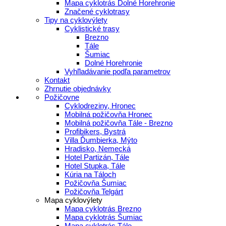
Mapa cyklotrás Dolné Horehronie
Značené cyklotrasy
Tipy na cyklovýlety
Cyklistické trasy
Brezno
Tále
Šumiac
Dolné Horehronie
Vyhľladávanie podľa parametrov
Kontakt
Zhrnutie objednávky
Požičovne
Cyklodreziny, Hronec
Mobilná požičovňa Hronec
Mobilná požičovňa Tále - Brezno
Profibikers, Bystrá
Villa Ďumbierka, Mýto
Hradisko, Nemecká
Hotel Partizán, Tále
Hotel Stupka, Tále
Kúria na Táloch
Požičovňa Šumiac
Požičovňa Telgárt
Mapa cyklovýlety
Mapa cyklotrás Brezno
Mapa cyklotrás Šumiac
Mapa cyklotrás Tále