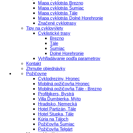
Mapa cyklotrás Brezno
Mapa cyklotrás Šumiac
Mapa cyklotrás Tále
Mapa cyklotrás Dolné Horehronie
Značené cyklotrasy
Tipy na cyklovýlety
Cyklistické trasy
Brezno
Tále
Šumiac
Dolné Horehronie
Vyhľladávanie podľa parametrov
Kontakt
Zhrnutie objednávky
Požičovne
Cyklodreziny, Hronec
Mobilná požičovňa Hronec
Mobilná požičovňa Tále - Brezno
Profibikers, Bystrá
Villa Ďumbierka, Mýto
Hradisko, Nemecká
Hotel Partizán, Tále
Hotel Stupka, Tále
Kúria na Táloch
Požičovňa Šumiac
Požičovňa Telgárt