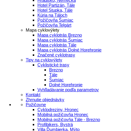
Hradisko, Nemecká
Hotel Partizán, Tále
Hotel Stupka, Tále
Kúria na Táloch
Požičovňa Šumiac
Požičovňa Telgárt
Mapa cyklovýlety
Mapa cyklotrás Brezno
Mapa cyklotrás Šumiac
Mapa cyklotrás Tále
Mapa cyklotrás Dolné Horehronie
Značené cyklotrasy
Tipy na cyklovýlety
Cyklistické trasy
Brezno
Tále
Šumiac
Dolné Horehronie
Vyhľladávanie podľa parametrov
Kontakt
Zhrnutie objednávky
Požičovne
Cyklodreziny, Hronec
Mobilná požičovňa Hronec
Mobilná požičovňa Tále - Brezno
Profibikers, Bystrá
Villa Ďumbierka, Mýto