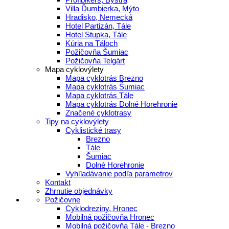
Villa Ďumbierka, Mýto
Hradisko, Nemecká
Hotel Partizán, Tále
Hotel Stupka, Tále
Kúria na Táloch
Požičovňa Šumiac
Požičovňa Telgárt
Mapa cyklovýlety
Mapa cyklotrás Brezno
Mapa cyklotrás Šumiac
Mapa cyklotrás Tále
Mapa cyklotrás Dolné Horehronie
Značené cyklotrasy
Tipy na cyklovýlety
Cyklistické trasy
Brezno
Tále
Šumiac
Dolné Horehronie
Vyhľladávanie podľa parametrov
Kontakt
Zhrnutie objednávky
Požičovne
Cyklodreziny, Hronec
Mobilná požičovňa Hronec
Mobilná požičovňa Tále - Brezno