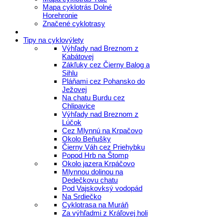
Mapa cyklotrás Dolné
Horehronie
Značené cyklotrasy
Tipy na cyklovýlety
Výhľady nad Breznom z
Kabátovej
Zákľuky cez Čierny Balog a
Sihlu
Pláňami cez Pohansko do
Ježovej
Na chatu Burdu cez
Chlipavice
Výhľady nad Breznom z
Lúčok
Cez Mlynnú na Krpačovo
Okolo Beňušky
Čierny Váh cez Priehybku
Popod Hrb na Štomp
Okolo jazera Krpáčovo
Mlynnou dolinou na
Dedečkovu chatu
Pod Vajskovksý vodopád
Na Srdiečko
Cyklotrasa na Muráň
Za výhľadmi z Kráľovej holi