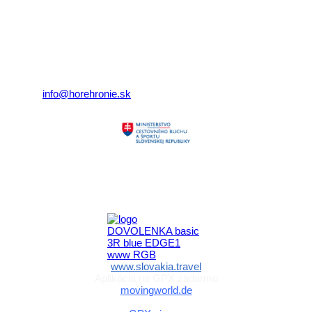
Klaster Horehronie
združenie cestovného ruchu
Nám. gen. M.R. Štefánika 3
977 01 Brezno
Telefón:
+421 911 633 119
E-mail:
info@horehronie.sk
Aktivita realizovaná s finančnou podporou
Ministerstva cestovného ruchu
a športu Slovenskej republiky
www.slovakia.travel
Aplikácia na GPX zadarmo
movingworld.de
Aplikácia na GPX zadarmo (Android)