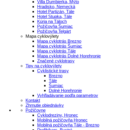
Villa Ďumbierka, Mýto
Hradisko, Nemecká
Hotel Partizán, Tále
Hotel Stupka, Tále
Kúria na Táloch
Požičovňa Šumiac
Požičovňa Telgárt
Mapa cyklovýlety
Mapa cyklotrás Brezno
Mapa cyklotrás Šumiac
Mapa cyklotrás Tále
Mapa cyklotrás Dolné Horehronie
Značené cyklotrasy
Tipy na cyklovýlety
Cyklistické trasy
Brezno
Tále
Šumiac
Dolné Horehronie
Vyhľladávanie podľa parametrov
Kontakt
Zhrnutie objednávky
Požičovne
Cyklodreziny, Hronec
Mobilná požičovňa Hronec
Mobilná požičovňa Tále - Brezno
Profibikers, Bystrá