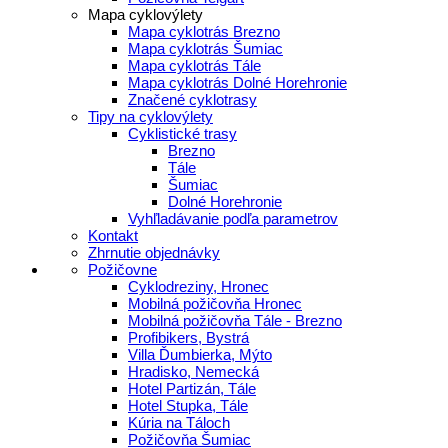
Mapa cyklovýlety
Mapa cyklotrás Brezno
Mapa cyklotrás Šumiac
Mapa cyklotrás Tále
Mapa cyklotrás Dolné Horehronie
Značené cyklotrasy
Tipy na cyklovýlety
Cyklistické trasy
Brezno
Tále
Šumiac
Dolné Horehronie
Vyhľladávanie podľa parametrov
Kontakt
Zhrnutie objednávky
Požičovne
Cyklodreziny, Hronec
Mobilná požičovňa Hronec
Mobilná požičovňa Tále - Brezno
Profibikers, Bystrá
Villa Ďumbierka, Mýto
Hradisko, Nemecká
Hotel Partizán, Tále
Hotel Stupka, Tále
Kúria na Táloch
Požičovňa Šumiac