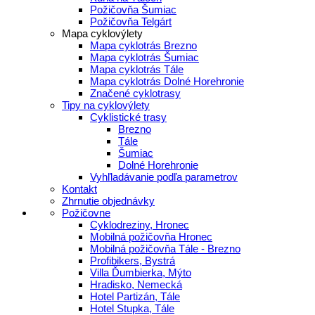
Požičovňa Šumiac
Požičovňa Telgárt
Mapa cyklovýlety
Mapa cyklotrás Brezno
Mapa cyklotrás Šumiac
Mapa cyklotrás Tále
Mapa cyklotrás Dolné Horehronie
Značené cyklotrasy
Tipy na cyklovýlety
Cyklistické trasy
Brezno
Tále
Šumiac
Dolné Horehronie
Vyhľladávanie podľa parametrov
Kontakt
Zhrnutie objednávky
Požičovne
Cyklodreziny, Hronec
Mobilná požičovňa Hronec
Mobilná požičovňa Tále - Brezno
Profibikers, Bystrá
Villa Ďumbierka, Mýto
Hradisko, Nemecká
Hotel Partizán, Tále
Hotel Stupka, Tále