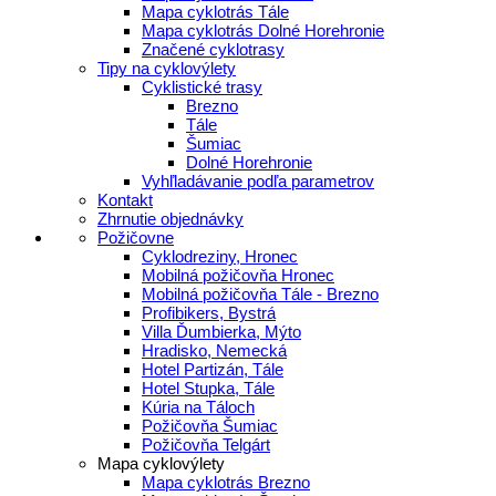
Mapa cyklotrás Tále
Mapa cyklotrás Dolné Horehronie
Značené cyklotrasy
Tipy na cyklovýlety
Cyklistické trasy
Brezno
Tále
Šumiac
Dolné Horehronie
Vyhľladávanie podľa parametrov
Kontakt
Zhrnutie objednávky
Požičovne
Cyklodreziny, Hronec
Mobilná požičovňa Hronec
Mobilná požičovňa Tále - Brezno
Profibikers, Bystrá
Villa Ďumbierka, Mýto
Hradisko, Nemecká
Hotel Partizán, Tále
Hotel Stupka, Tále
Kúria na Táloch
Požičovňa Šumiac
Požičovňa Telgárt
Mapa cyklovýlety
Mapa cyklotrás Brezno