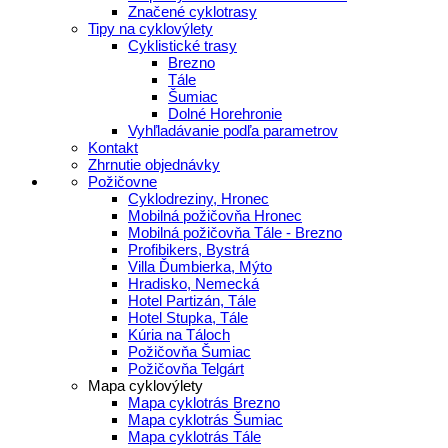
Značené cyklotrasy
Tipy na cyklovýlety
Cyklistické trasy
Brezno
Tále
Šumiac
Dolné Horehronie
Vyhľladávanie podľa parametrov
Kontakt
Zhrnutie objednávky
Požičovne
Cyklodreziny, Hronec
Mobilná požičovňa Hronec
Mobilná požičovňa Tále - Brezno
Profibikers, Bystrá
Villa Ďumbierka, Mýto
Hradisko, Nemecká
Hotel Partizán, Tále
Hotel Stupka, Tále
Kúria na Táloch
Požičovňa Šumiac
Požičovňa Telgárt
Mapa cyklovýlety
Mapa cyklotrás Brezno
Mapa cyklotrás Šumiac
Mapa cyklotrás Tále