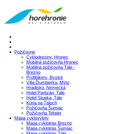
Požičovne
Cyklodreziny, Hronec
Mobilná požičovňa Hronec
Mobilná požičovňa Tále -
Brezno
Profibikers, Bystrá
Villa Ďumbierka, Mýto
Hradisko, Nemecká
Hotel Partizán, Tále
Hotel Stupka, Tále
Kúria na Táloch
Požičovňa Šumiac
Požičovňa Telgárt
Mapa cyklovýlety
Mapa cyklotrás Brezno
Mapa cyklotrás Šumiac
Mapa cyklotrás Tále