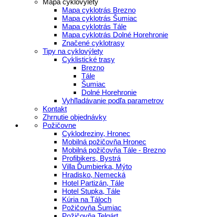
Mapa cyklovýlety
Mapa cyklotrás Brezno
Mapa cyklotrás Šumiac
Mapa cyklotrás Tále
Mapa cyklotrás Dolné Horehronie
Značené cyklotrasy
Tipy na cyklovýlety
Cyklistické trasy
Brezno
Tále
Šumiac
Dolné Horehronie
Vyhľladávanie podľa parametrov
Kontakt
Zhrnutie objednávky
Požičovne
Cyklodreziny, Hronec
Mobilná požičovňa Hronec
Mobilná požičovňa Tále - Brezno
Profibikers, Bystrá
Villa Ďumbierka, Mýto
Hradisko, Nemecká
Hotel Partizán, Tále
Hotel Stupka, Tále
Kúria na Táloch
Požičovňa Šumiac
Požičovňa Telgárt