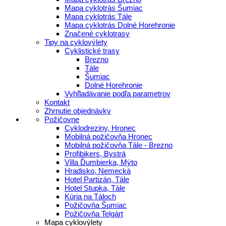
Mapa cyklotrás Šumiac
Mapa cyklotrás Tále
Mapa cyklotrás Dolné Horehronie
Značené cyklotrasy
Tipy na cyklovýlety
Cyklistické trasy
Brezno
Tále
Šumiac
Dolné Horehronie
Vyhľladávanie podľa parametrov
Kontakt
Zhrnutie objednávky
Požičovne
Cyklodreziny, Hronec
Mobilná požičovňa Hronec
Mobilná požičovňa Tále - Brezno
Profibikers, Bystrá
Villa Ďumbierka, Mýto
Hradisko, Nemecká
Hotel Partizán, Tále
Hotel Stupka, Tále
Kúria na Táloch
Požičovňa Šumiac
Požičovňa Telgárt
Mapa cyklovýlety