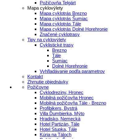
Požičovňa Telgárt
Mapa cyklovýlety
Mapa cyklotrás Brezno
Mapa cyklotrás Šumiac
Mapa cyklotrás Tále
Mapa cyklotrás Dolné Horehronie
Značené cyklotrasy
Tipy na cyklovýlety
Cyklistické trasy
Brezno
Tále
Šumiac
Dolné Horehronie
Vyhľladávanie podľa parametrov
Kontakt
Zhrnutie objednávky
Požičovne
Cyklodreziny, Hronec
Mobilná požičovňa Hronec
Mobilná požičovňa Tále - Brezno
Profibikers, Bystrá
Villa Ďumbierka, Mýto
Hradisko, Nemecká
Hotel Partizán, Tále
Hotel Stupka, Tále
Kúria na Táloch