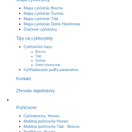
Mapa cyklotrás Brezno
Mapa cyklotrás Šumiac
Mapa cyklotrás Tále
Mapa cyklotrás Dolné Horehronie
Značené cyklotrasy
Tipy na cyklovýlety
Cyklistické trasy
Brezno
Tále
Šumiac
Dolné Horehronie
Vyhľladávanie podľa parametrov
Kontakt
Zhrnutie objednávky
Požičovne
Cyklodreziny, Hronec
Mobilná požičovňa Hronec
Mobilná požičovňa Tále - Brezno
Profibikers, Bystrá