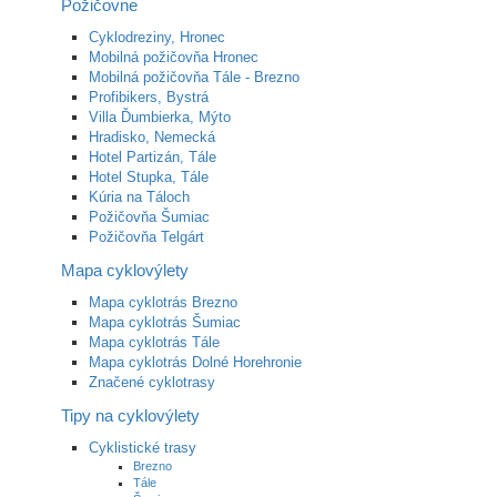
Požičovne
Cyklodreziny, Hronec
Mobilná požičovňa Hronec
Mobilná požičovňa Tále - Brezno
Profibikers, Bystrá
Villa Ďumbierka, Mýto
Hradisko, Nemecká
Hotel Partizán, Tále
Hotel Stupka, Tále
Kúria na Táloch
Požičovňa Šumiac
Požičovňa Telgárt
Mapa cyklovýlety
Mapa cyklotrás Brezno
Mapa cyklotrás Šumiac
Mapa cyklotrás Tále
Mapa cyklotrás Dolné Horehronie
Značené cyklotrasy
Tipy na cyklovýlety
Cyklistické trasy
Brezno
Tále