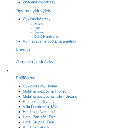
Značené cyklotrasy
Tipy na cyklovýlety
Cyklistické trasy
Brezno
Tále
Šumiac
Dolné Horehronie
Vyhľladávanie podľa parametrov
Kontakt
Zhrnutie objednávky
Požičovne
Cyklodreziny, Hronec
Mobilná požičovňa Hronec
Mobilná požičovňa Tále - Brezno
Profibikers, Bystrá
Villa Ďumbierka, Mýto
Hradisko, Nemecká
Hotel Partizán, Tále
Hotel Stupka, Tále
Kúria na Táloch