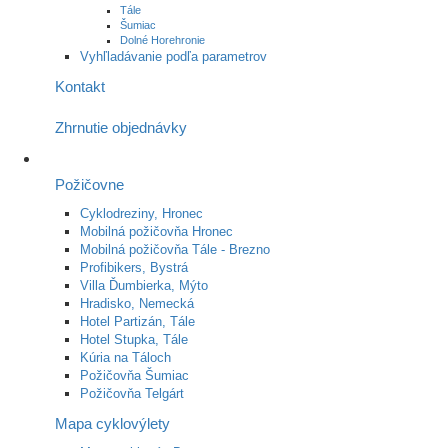
Tále
Šumiac
Dolné Horehronie
Vyhľladávanie podľa parametrov
Kontakt
Zhrnutie objednávky
Požičovne
Cyklodreziny, Hronec
Mobilná požičovňa Hronec
Mobilná požičovňa Tále - Brezno
Profibikers, Bystrá
Villa Ďumbierka, Mýto
Hradisko, Nemecká
Hotel Partizán, Tále
Hotel Stupka, Tále
Kúria na Táloch
Požičovňa Šumiac
Požičovňa Telgárt
Mapa cyklovýlety