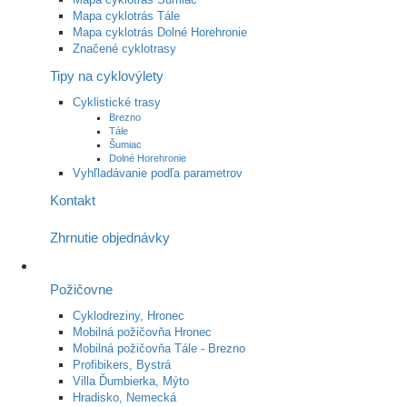
Mapa cyklotrás Tále
Mapa cyklotrás Dolné Horehronie
Značené cyklotrasy
Tipy na cyklovýlety
Cyklistické trasy
Brezno
Tále
Šumiac
Dolné Horehronie
Vyhľladávanie podľa parametrov
Kontakt
Zhrnutie objednávky
Požičovne
Cyklodreziny, Hronec
Mobilná požičovňa Hronec
Mobilná požičovňa Tále - Brezno
Profibikers, Bystrá
Villa Ďumbierka, Mýto
Hradisko, Nemecká