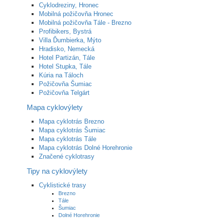
Cyklodreziny, Hronec
Mobilná požičovňa Hronec
Mobilná požičovňa Tále - Brezno
Profibikers, Bystrá
Villa Ďumbierka, Mýto
Hradisko, Nemecká
Hotel Partizán, Tále
Hotel Stupka, Tále
Kúria na Táloch
Požičovňa Šumiac
Požičovňa Telgárt
Mapa cyklovýlety
Mapa cyklotrás Brezno
Mapa cyklotrás Šumiac
Mapa cyklotrás Tále
Mapa cyklotrás Dolné Horehronie
Značené cyklotrasy
Tipy na cyklovýlety
Cyklistické trasy
Brezno
Tále
Šumiac
Dolné Horehronie