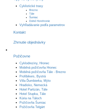
Cyklistické trasy
Brezno
Tále
Šumiac
Dolné Horehronie
Vyhľladávanie podľa parametrov
Kontakt
Zhrnutie objednávky
Požičovne
Cyklodreziny, Hronec
Mobilná požičovňa Hronec
Mobilná požičovňa Tále - Brezno
Profibikers, Bystrá
Villa Ďumbierka, Mýto
Hradisko, Nemecká
Hotel Partizán, Tále
Hotel Stupka, Tále
Kúria na Táloch
Požičovňa Šumiac
Požičovňa Telgárt