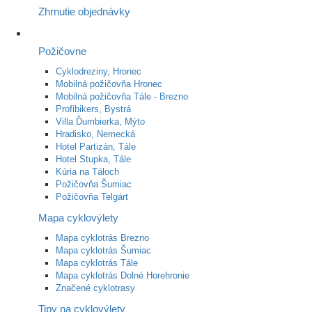
Zhrnutie objednávky
Požičovne
Cyklodreziny, Hronec
Mobilná požičovňa Hronec
Mobilná požičovňa Tále - Brezno
Profibikers, Bystrá
Villa Ďumbierka, Mýto
Hradisko, Nemecká
Hotel Partizán, Tále
Hotel Stupka, Tále
Kúria na Táloch
Požičovňa Šumiac
Požičovňa Telgárt
Mapa cyklovýlety
Mapa cyklotrás Brezno
Mapa cyklotrás Šumiac
Mapa cyklotrás Tále
Mapa cyklotrás Dolné Horehronie
Značené cyklotrasy
Tipy na cyklovýlety