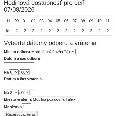
Hodinová dostupnosť pre deň
07/08/2026
H
00
01
02
03
04
05
06
07
08
09
10
11
1
ks
2
2
2
2
2
2
2
2
2
2
2
2
Vyberte dátumy odberu a vrátenia
Miesto odberu
Dátum a čas odberu
Na
:
Dátum a čas vrátenia
Na
:
Miesto vrátenia
Množstvo