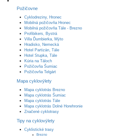
Požičovne
Cyklodreziny, Hronec
Mobilná požičovňa Hronec
Mobilná požičovňa Tále - Brezno
Profibikers, Bystrá
Villa Ďumbierka, Mýto
Hradisko, Nemecká
Hotel Partizán, Tále
Hotel Stupka, Tále
Kúria na Táloch
Požičovňa Šumiac
Požičovňa Telgárt
Mapa cyklovýlety
Mapa cyklotrás Brezno
Mapa cyklotrás Šumiac
Mapa cyklotrás Tále
Mapa cyklotrás Dolné Horehronie
Značené cyklotrasy
Tipy na cyklovýlety
Cyklistické trasy
Brezno