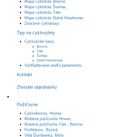
Mapa cyklotrás Brezno
Mapa cyklotrás Šumiac
Mapa cyklotrás Tále
Mapa cyklotrás Dolné Horehronie
Značené cyklotrasy
Tipy na cyklovýlety
Cyklistické trasy
Brezno
Tále
Šumiac
Dolné Horehronie
Vyhľladávanie podľa parametrov
Kontakt
Zhrnutie objednávky
Požičovne
Cyklodreziny, Hronec
Mobilná požičovňa Hronec
Mobilná požičovňa Tále - Brezno
Profibikers, Bystrá
Villa Ďumbierka, Mýto