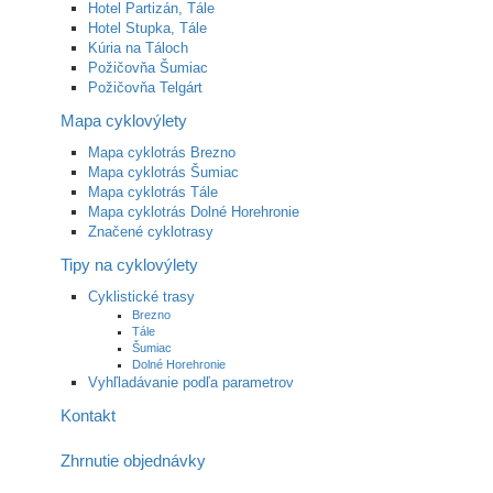
Hotel Partizán, Tále
Hotel Stupka, Tále
Kúria na Táloch
Požičovňa Šumiac
Požičovňa Telgárt
Mapa cyklovýlety
Mapa cyklotrás Brezno
Mapa cyklotrás Šumiac
Mapa cyklotrás Tále
Mapa cyklotrás Dolné Horehronie
Značené cyklotrasy
Tipy na cyklovýlety
Cyklistické trasy
Brezno
Tále
Šumiac
Dolné Horehronie
Vyhľladávanie podľa parametrov
Kontakt
Zhrnutie objednávky