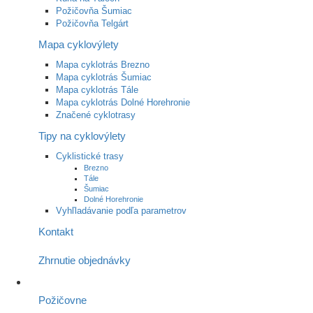
Požičovňa Šumiac
Požičovňa Telgárt
Mapa cyklovýlety
Mapa cyklotrás Brezno
Mapa cyklotrás Šumiac
Mapa cyklotrás Tále
Mapa cyklotrás Dolné Horehronie
Značené cyklotrasy
Tipy na cyklovýlety
Cyklistické trasy
Brezno
Tále
Šumiac
Dolné Horehronie
Vyhľladávanie podľa parametrov
Kontakt
Zhrnutie objednávky
Požičovne