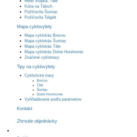
Hotel Stupka, Tále
Kúria na Táloch
Požičovňa Šumiac
Požičovňa Telgárt
Mapa cyklovýlety
Mapa cyklotrás Brezno
Mapa cyklotrás Šumiac
Mapa cyklotrás Tále
Mapa cyklotrás Dolné Horehronie
Značené cyklotrasy
Tipy na cyklovýlety
Cyklistické trasy
Brezno
Tále
Šumiac
Dolné Horehronie
Vyhľladávanie podľa parametrov
Kontakt
Zhrnutie objednávky