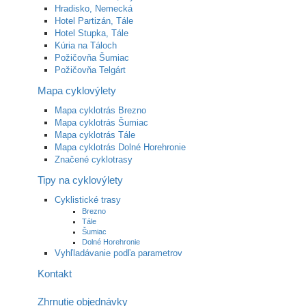
Hradisko, Nemecká
Hotel Partizán, Tále
Hotel Stupka, Tále
Kúria na Táloch
Požičovňa Šumiac
Požičovňa Telgárt
Mapa cyklovýlety
Mapa cyklotrás Brezno
Mapa cyklotrás Šumiac
Mapa cyklotrás Tále
Mapa cyklotrás Dolné Horehronie
Značené cyklotrasy
Tipy na cyklovýlety
Cyklistické trasy
Brezno
Tále
Šumiac
Dolné Horehronie
Vyhľladávanie podľa parametrov
Kontakt
Zhrnutie objednávky