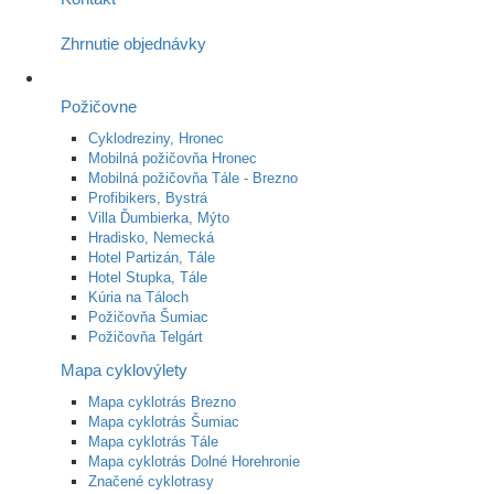
Zhrnutie objednávky
Požičovne
Cyklodreziny, Hronec
Mobilná požičovňa Hronec
Mobilná požičovňa Tále - Brezno
Profibikers, Bystrá
Villa Ďumbierka, Mýto
Hradisko, Nemecká
Hotel Partizán, Tále
Hotel Stupka, Tále
Kúria na Táloch
Požičovňa Šumiac
Požičovňa Telgárt
Mapa cyklovýlety
Mapa cyklotrás Brezno
Mapa cyklotrás Šumiac
Mapa cyklotrás Tále
Mapa cyklotrás Dolné Horehronie
Značené cyklotrasy