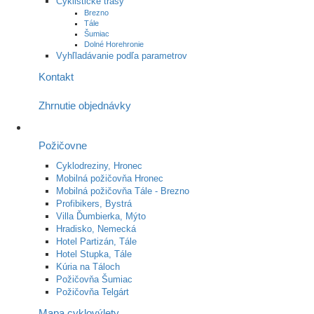
Cyklistické trasy
Brezno
Tále
Šumiac
Dolné Horehronie
Vyhľladávanie podľa parametrov
Kontakt
Zhrnutie objednávky
Požičovne
Cyklodreziny, Hronec
Mobilná požičovňa Hronec
Mobilná požičovňa Tále - Brezno
Profibikers, Bystrá
Villa Ďumbierka, Mýto
Hradisko, Nemecká
Hotel Partizán, Tále
Hotel Stupka, Tále
Kúria na Táloch
Požičovňa Šumiac
Požičovňa Telgárt
Mapa cyklovýlety