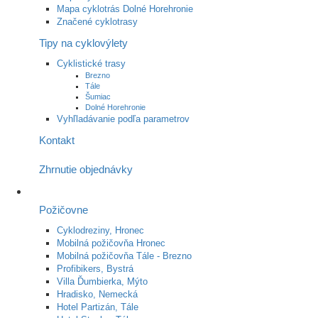
Mapa cyklotrás Dolné Horehronie
Značené cyklotrasy
Tipy na cyklovýlety
Cyklistické trasy
Brezno
Tále
Šumiac
Dolné Horehronie
Vyhľladávanie podľa parametrov
Kontakt
Zhrnutie objednávky
Požičovne
Cyklodreziny, Hronec
Mobilná požičovňa Hronec
Mobilná požičovňa Tále - Brezno
Profibikers, Bystrá
Villa Ďumbierka, Mýto
Hradisko, Nemecká
Hotel Partizán, Tále