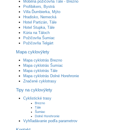
Mobilná požičovňa Tále - Brezno
Profibikers, Bystrá
Villa Ďumbierka, Mýto
Hradisko, Nemecká
Hotel Partizán, Tále
Hotel Stupka, Tále
Kúria na Táloch
Požičovňa Šumiac
Požičovňa Telgárt
Mapa cyklovýlety
Mapa cyklotrás Brezno
Mapa cyklotrás Šumiac
Mapa cyklotrás Tále
Mapa cyklotrás Dolné Horehronie
Značené cyklotrasy
Tipy na cyklovýlety
Cyklistické trasy
Brezno
Tále
Šumiac
Dolné Horehronie
Vyhľladávanie podľa parametrov
Kontakt