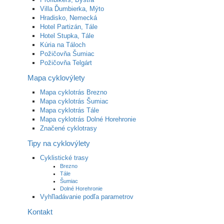
Villa Ďumbierka, Mýto
Hradisko, Nemecká
Hotel Partizán, Tále
Hotel Stupka, Tále
Kúria na Táloch
Požičovňa Šumiac
Požičovňa Telgárt
Mapa cyklovýlety
Mapa cyklotrás Brezno
Mapa cyklotrás Šumiac
Mapa cyklotrás Tále
Mapa cyklotrás Dolné Horehronie
Značené cyklotrasy
Tipy na cyklovýlety
Cyklistické trasy
Brezno
Tále
Šumiac
Dolné Horehronie
Vyhľladávanie podľa parametrov
Kontakt