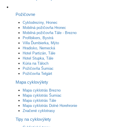
Požičovne
Cyklodreziny, Hronec
Mobilná požičovňa Hronec
Mobilná požičovňa Tále - Brezno
Profibikers, Bystrá
Villa Ďumbierka, Mýto
Hradisko, Nemecká
Hotel Partizán, Tále
Hotel Stupka, Tále
Kúria na Táloch
Požičovňa Šumiac
Požičovňa Telgárt
Mapa cyklovýlety
Mapa cyklotrás Brezno
Mapa cyklotrás Šumiac
Mapa cyklotrás Tále
Mapa cyklotrás Dolné Horehronie
Značené cyklotrasy
Tipy na cyklovýlety