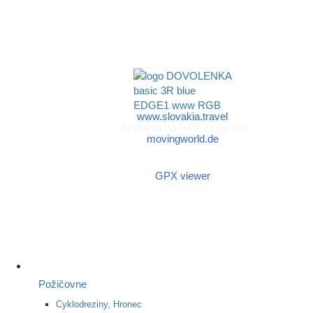
© 2026
Ministerstva cestovného
horehronie.sk
ruchu
a športu Slovenskej
republiky
www.slovakia.travel
Aplikácia na GPX zadarmo
movingworld.de
Aplikácia na GPX zadarmo
(Android)
GPX viewer
Požičovne
Cyklodreziny, Hronec