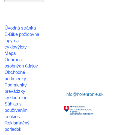
Úvodná stránka
REGIÓN HOREHRONIE
E-Bike požičovňa
oblastná organizácia cestovného ruchu
Tipy na
cyklovýlety
Klaster Horehronie
Mapa
združenie cestovného ruchu
Ochrana
osobných údajov
Nám. gen. M.R. Štefánika 3
Obchodné
977 01 Brezno
podmienky
Podmienky
Telefón:
+421 911 633 119
prevádzky
E-mail:
info@horehronie.sk
cyklodrezín
Súhlas s
používaním
cookies
Reklamačný
Aktivita realizovaná s
poriadok
finančnou podporou