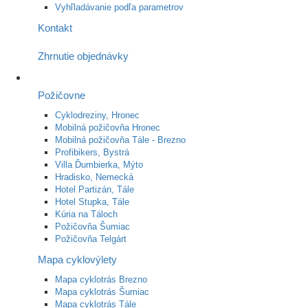
Vyhľladávanie podľa parametrov
Kontakt
Zhrnutie objednávky
Požičovne
Cyklodreziny, Hronec
Mobilná požičovňa Hronec
Mobilná požičovňa Tále - Brezno
Profibikers, Bystrá
Villa Ďumbierka, Mýto
Hradisko, Nemecká
Hotel Partizán, Tále
Hotel Stupka, Tále
Kúria na Táloch
Požičovňa Šumiac
Požičovňa Telgárt
Mapa cyklovýlety
Mapa cyklotrás Brezno
Mapa cyklotrás Šumiac
Mapa cyklotrás Tále