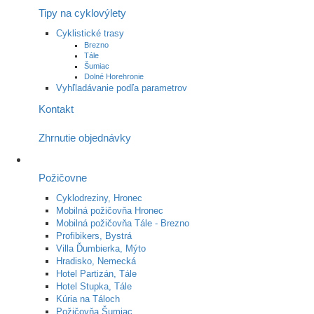
Tipy na cyklovýlety
Cyklistické trasy
Brezno
Tále
Šumiac
Dolné Horehronie
Vyhľladávanie podľa parametrov
Kontakt
Zhrnutie objednávky
Požičovne
Cyklodreziny, Hronec
Mobilná požičovňa Hronec
Mobilná požičovňa Tále - Brezno
Profibikers, Bystrá
Villa Ďumbierka, Mýto
Hradisko, Nemecká
Hotel Partizán, Tále
Hotel Stupka, Tále
Kúria na Táloch
Požičovňa Šumiac