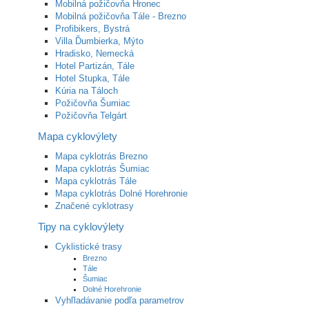
Mobilná požičovňa Hronec
Mobilná požičovňa Tále - Brezno
Profibikers, Bystrá
Villa Ďumbierka, Mýto
Hradisko, Nemecká
Hotel Partizán, Tále
Hotel Stupka, Tále
Kúria na Táloch
Požičovňa Šumiac
Požičovňa Telgárt
Mapa cyklovýlety
Mapa cyklotrás Brezno
Mapa cyklotrás Šumiac
Mapa cyklotrás Tále
Mapa cyklotrás Dolné Horehronie
Značené cyklotrasy
Tipy na cyklovýlety
Cyklistické trasy
Brezno
Tále
Šumiac
Dolné Horehronie
Vyhľladávanie podľa parametrov