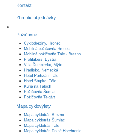
Kontakt
Zhrnutie objednávky
Požičovne
Cyklodreziny, Hronec
Mobilná požičovňa Hronec
Mobilná požičovňa Tále - Brezno
Profibikers, Bystrá
Villa Ďumbierka, Mýto
Hradisko, Nemecká
Hotel Partizán, Tále
Hotel Stupka, Tále
Kúria na Táloch
Požičovňa Šumiac
Požičovňa Telgárt
Mapa cyklovýlety
Mapa cyklotrás Brezno
Mapa cyklotrás Šumiac
Mapa cyklotrás Tále
Mapa cyklotrás Dolné Horehronie