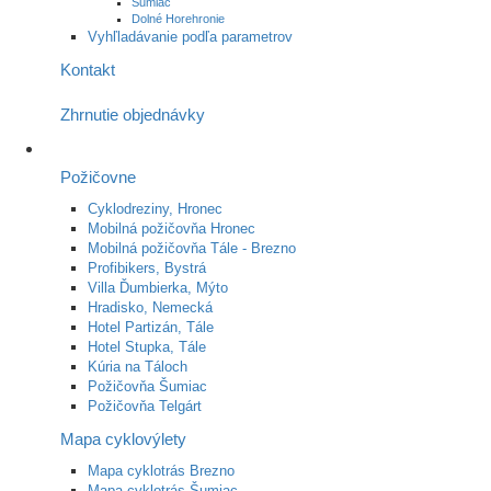
Šumiac
Dolné Horehronie
Vyhľladávanie podľa parametrov
Kontakt
Zhrnutie objednávky
Požičovne
Cyklodreziny, Hronec
Mobilná požičovňa Hronec
Mobilná požičovňa Tále - Brezno
Profibikers, Bystrá
Villa Ďumbierka, Mýto
Hradisko, Nemecká
Hotel Partizán, Tále
Hotel Stupka, Tále
Kúria na Táloch
Požičovňa Šumiac
Požičovňa Telgárt
Mapa cyklovýlety
Mapa cyklotrás Brezno
Mapa cyklotrás Šumiac