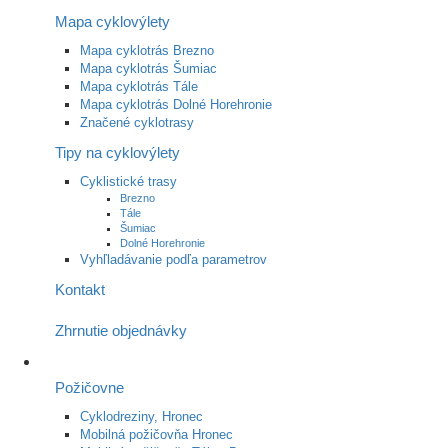
Mapa cyklovýlety
Mapa cyklotrás Brezno
Mapa cyklotrás Šumiac
Mapa cyklotrás Tále
Mapa cyklotrás Dolné Horehronie
Značené cyklotrasy
Tipy na cyklovýlety
Cyklistické trasy
Brezno
Tále
Šumiac
Dolné Horehronie
Vyhľladávanie podľa parametrov
Kontakt
Zhrnutie objednávky
Požičovne
Cyklodreziny, Hronec
Mobilná požičovňa Hronec