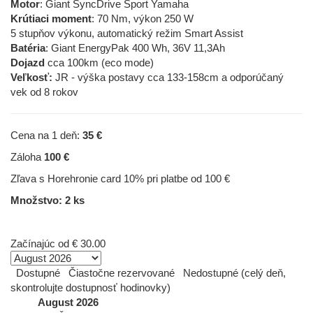
Motor
: Giant SyncDrive Sport Yamaha
Krútiaci moment
: 70 Nm, výkon 250 W
5 stupňov výkonu, automatický režim Smart Assist
Batéria
: Giant EnergyPak 400 Wh, 36V 11,3Ah
Dojazd
cca 100km (eco mode)
Veľkosť:
JR - výška postavy cca 133-158cm a odporúčaný
vek od 8 rokov
Cena na 1 deň:
35 €
Záloha
100 €
Zľava s Horehronie card 10% pri platbe od 100 €
Množstvo: 2 ks
Začínajúc od
€ 30.00
Dostupné
Čiastočne rezervované
Nedostupné (celý deň,
skontrolujte dostupnosť hodinovky)
August 2026