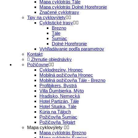
Mapa cyklotrás Tále
Mapa cyklotrás Dolné Horehronie
Značené cyklotrasy
Tipy na cyklovýlety
Cyklistické trasy
Brezno
Tále
Šumiac
Dolné Horehronie
Vyhľladávanie podľa parametrov
Kontakt
Zhrnutie objednávky
Požičovne
Cyklodreziny, Hronec
Mobilná požičovňa Hronec
Mobilná požičovňa Tále - Brezno
Profibikers, Bystrá
Villa Ďumbierka, Mýto
Hradisko, Nemecká
Hotel Partizán, Tále
Hotel Stupka, Tále
Kúria na Táloch
Požičovňa Šumiac
Požičovňa Telgárt
Mapa cyklovýlety
Mapa cyklotrás Brezno
Mapa cyklotrás Šumiac