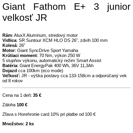
Giant Fathom E+ 3 junior
velkosť JR
Rám
: AluxX Aluminum, stredový motor
Vidlica
: SR Suntour XCM HLO DS 26", zdvih 100 mm
Kolesá
: 26"
Motor
: Giant SyncDrive Sport Yamaha
Krútiaci moment
: 70 Nm, výkon 250 W
5 stupňov výkonu, automatický režim Smart Assist
Batéria
: Giant EnergyPak 400 Wh, 36V 11,3Ah
Dojazd
cca 100km (eco mode)
Veľkosť:
JR - výška postavy cca 133-158cm a odporúčaný vek
od 8 rokov
Cena na 1 deň:
35 €
Záloha
100 €
Zľava s Horehronie card 10% pri platbe od 100 €
Množstvo: 2 ks