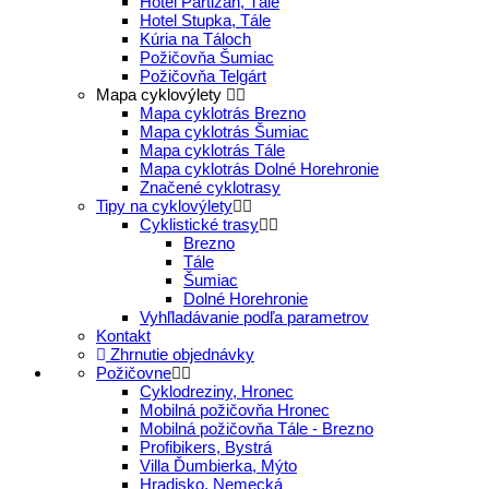
Hotel Partizán, Tále
Hotel Stupka, Tále
Kúria na Táloch
Požičovňa Šumiac
Požičovňa Telgárt
Mapa cyklovýlety
Mapa cyklotrás Brezno
Mapa cyklotrás Šumiac
Mapa cyklotrás Tále
Mapa cyklotrás Dolné Horehronie
Značené cyklotrasy
Tipy na cyklovýlety
Cyklistické trasy
Brezno
Tále
Šumiac
Dolné Horehronie
Vyhľladávanie podľa parametrov
Kontakt
Zhrnutie objednávky
Požičovne
Cyklodreziny, Hronec
Mobilná požičovňa Hronec
Mobilná požičovňa Tále - Brezno
Profibikers, Bystrá
Villa Ďumbierka, Mýto
Hradisko, Nemecká