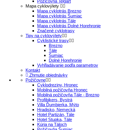
Požičovňa Telgárt
Mapa cyklovýlety
Mapa cyklotrás Brezno
Mapa cyklotrás Šumiac
Mapa cyklotrás Tále
Mapa cyklotrás Dolné Horehronie
Značené cyklotrasy
Tipy na cyklovýlety
Cyklistické trasy
Brezno
Tále
Šumiac
Dolné Horehronie
Vyhľladávanie podľa parametrov
Kontakt
Zhrnutie objednávky
Požičovne
Cyklodreziny, Hronec
Mobilná požičovňa Hronec
Mobilná požičovňa Tále - Brezno
Profibikers, Bystrá
Villa Ďumbierka, Mýto
Hradisko, Nemecká
Hotel Partizán, Tále
Hotel Stupka, Tále
Kúria na Táloch
Požičovňa Šumiac