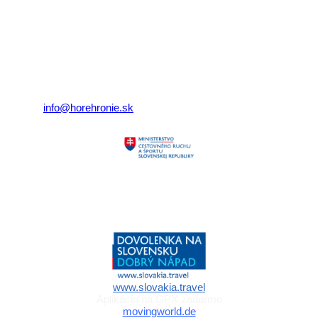
Klaster Horehronie
združenie cestovného ruchu
Nám. gen. M.R. Štefánika 3
977 01 Brezno
Telefón:
+421 911 633 119
E-mail:
info@horehronie.sk
Aktivita realizovaná s finančnou podporou
Ministerstva cestovného ruchu
a športu Slovenskej republiky
www.slovakia.travel
Aplikácia na GPX zadarmo
movingworld.de