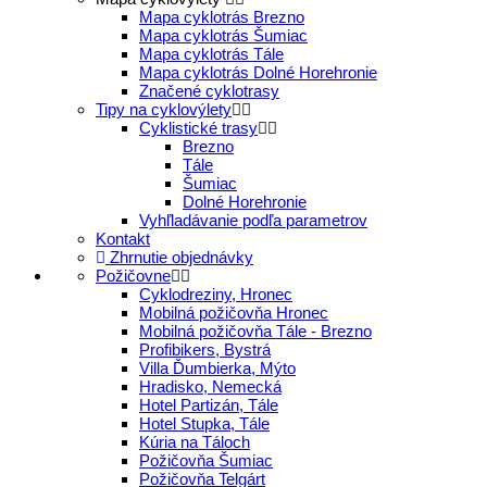
Mapa cyklotrás Brezno
Mapa cyklotrás Šumiac
Mapa cyklotrás Tále
Mapa cyklotrás Dolné Horehronie
Značené cyklotrasy
Tipy na cyklovýlety
Cyklistické trasy
Brezno
Tále
Šumiac
Dolné Horehronie
Vyhľladávanie podľa parametrov
Kontakt
Zhrnutie objednávky
Požičovne
Cyklodreziny, Hronec
Mobilná požičovňa Hronec
Mobilná požičovňa Tále - Brezno
Profibikers, Bystrá
Villa Ďumbierka, Mýto
Hradisko, Nemecká
Hotel Partizán, Tále
Hotel Stupka, Tále
Kúria na Táloch
Požičovňa Šumiac
Požičovňa Telgárt