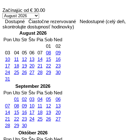
Začínajúc od
€ 30.00
Dostupné
Čiastočne rezervované
Nedostupné (celý deň,
skontrolujte dostupnosť hodinovky)
August 2026
Pon
Uto
Str
Štv
Pia
Sob
Ned
01
02
03
04
05
06
07
08
09
10
11
12
13
14
15
16
17
18
19
20
21
22
23
24
25
26
27
28
29
30
31
September 2026
Pon
Uto
Str
Štv
Pia
Sob
Ned
01
02
03
04
05
06
07
08
09
10
11
12
13
14
15
16
17
18
19
20
21
22
23
24
25
26
27
28
29
30
Október 2026
Pon
Uto
Str
Štv
Pia
Sob
Ned