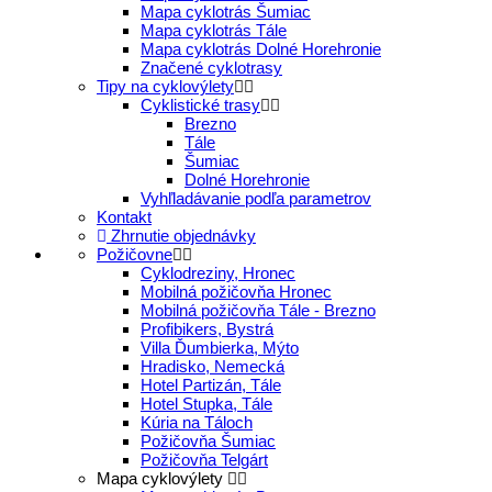
Mapa cyklotrás Šumiac
Mapa cyklotrás Tále
Mapa cyklotrás Dolné Horehronie
Značené cyklotrasy
Tipy na cyklovýlety
Cyklistické trasy
Brezno
Tále
Šumiac
Dolné Horehronie
Vyhľladávanie podľa parametrov
Kontakt
Zhrnutie objednávky
Požičovne
Cyklodreziny, Hronec
Mobilná požičovňa Hronec
Mobilná požičovňa Tále - Brezno
Profibikers, Bystrá
Villa Ďumbierka, Mýto
Hradisko, Nemecká
Hotel Partizán, Tále
Hotel Stupka, Tále
Kúria na Táloch
Požičovňa Šumiac
Požičovňa Telgárt
Mapa cyklovýlety