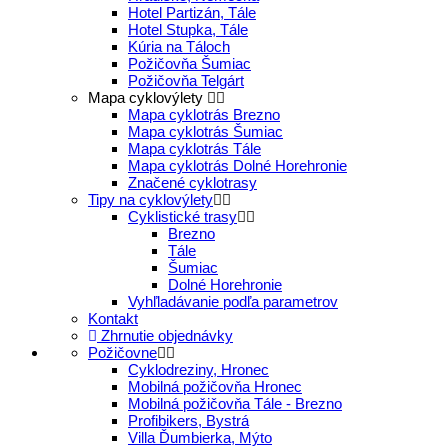
Hotel Partizán, Tále
Hotel Stupka, Tále
Kúria na Táloch
Požičovňa Šumiac
Požičovňa Telgárt
Mapa cyklovýlety
Mapa cyklotrás Brezno
Mapa cyklotrás Šumiac
Mapa cyklotrás Tále
Mapa cyklotrás Dolné Horehronie
Značené cyklotrasy
Tipy na cyklovýlety
Cyklistické trasy
Brezno
Tále
Šumiac
Dolné Horehronie
Vyhľladávanie podľa parametrov
Kontakt
Zhrnutie objednávky
Požičovne
Cyklodreziny, Hronec
Mobilná požičovňa Hronec
Mobilná požičovňa Tále - Brezno
Profibikers, Bystrá
Villa Ďumbierka, Mýto