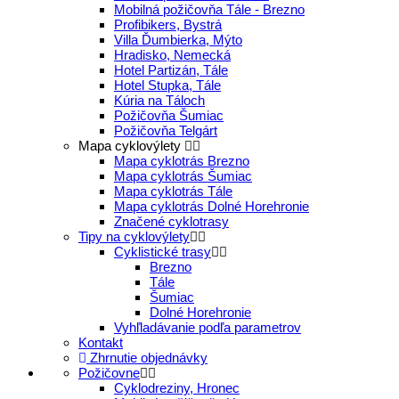
Mobilná požičovňa Tále - Brezno
Profibikers, Bystrá
Villa Ďumbierka, Mýto
Hradisko, Nemecká
Hotel Partizán, Tále
Hotel Stupka, Tále
Kúria na Táloch
Požičovňa Šumiac
Požičovňa Telgárt
Mapa cyklovýlety
Mapa cyklotrás Brezno
Mapa cyklotrás Šumiac
Mapa cyklotrás Tále
Mapa cyklotrás Dolné Horehronie
Značené cyklotrasy
Tipy na cyklovýlety
Cyklistické trasy
Brezno
Tále
Šumiac
Dolné Horehronie
Vyhľladávanie podľa parametrov
Kontakt
Zhrnutie objednávky
Požičovne
Cyklodreziny, Hronec