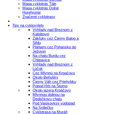
Mapa cyklotrás Tále
Mapa cyklotrás Dolné
Horehronie
Značené cyklotrasy
Tipy na cyklovýlety
Výhľady nad Breznom z
Kabátovej
Zákľuky cez Čierny Balog a
Sihlu
Pláňami cez Pohansko do
Ježovej
Na chatu Burdu cez
Chlipavice
Výhľady nad Breznom z
Lúčok
Cez Mlynnú na Krpačovo
Okolo Beňušky
Čierny Váh cez Priehybku
Popod Hrb na Štomp
Okolo jazera Krpáčovo
Mlynnou dolinou na
Dedečkovu chatu
Pod Vajskovksý vodopád
Na Srdiečko
Cyklotrasa na Muráň