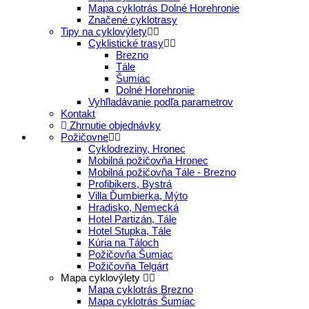
Mapa cyklotrás Dolné Horehronie
Značené cyklotrasy
Tipy na cyklovýlety
Cyklistické trasy
Brezno
Tále
Šumiac
Dolné Horehronie
Vyhľladávanie podľa parametrov
Kontakt
Zhrnutie objednávky
Požičovne
Cyklodreziny, Hronec
Mobilná požičovňa Hronec
Mobilná požičovňa Tále - Brezno
Profibikers, Bystrá
Villa Ďumbierka, Mýto
Hradisko, Nemecká
Hotel Partizán, Tále
Hotel Stupka, Tále
Kúria na Táloch
Požičovňa Šumiac
Požičovňa Telgárt
Mapa cyklovýlety
Mapa cyklotrás Brezno
Mapa cyklotrás Šumiac