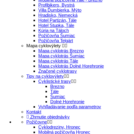
Profibikers, Bystrá
Villa Ďumbierka, Mýto
Hradisko, Nemecká
Hotel Partizán, Tále
Hotel Stupka, Tále
Kúria na Táloch
Požičovňa Šumiac
Požičovňa Telgárt
Mapa cyklovýlety
Mapa cyklotrás Brezno
Mapa cyklotrás Šumiac
Mapa cyklotrás Tále
Mapa cyklotrás Dolné Horehronie
Značené cyklotrasy
Tipy na cyklovýlety
Cyklistické trasy
Brezno
Tále
Šumiac
Dolné Horehronie
Vyhľladávanie podľa parametrov
Kontakt
Zhrnutie objednávky
Požičovne
Cyklodreziny, Hronec
Mobilná požičovňa Hronec