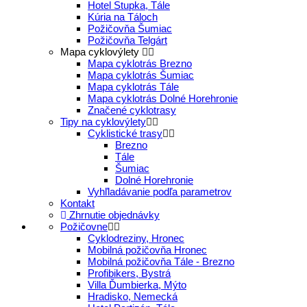
Hotel Stupka, Tále
Kúria na Táloch
Požičovňa Šumiac
Požičovňa Telgárt
Mapa cyklovýlety
Mapa cyklotrás Brezno
Mapa cyklotrás Šumiac
Mapa cyklotrás Tále
Mapa cyklotrás Dolné Horehronie
Značené cyklotrasy
Tipy na cyklovýlety
Cyklistické trasy
Brezno
Tále
Šumiac
Dolné Horehronie
Vyhľladávanie podľa parametrov
Kontakt
Zhrnutie objednávky
Požičovne
Cyklodreziny, Hronec
Mobilná požičovňa Hronec
Mobilná požičovňa Tále - Brezno
Profibikers, Bystrá
Villa Ďumbierka, Mýto
Hradisko, Nemecká