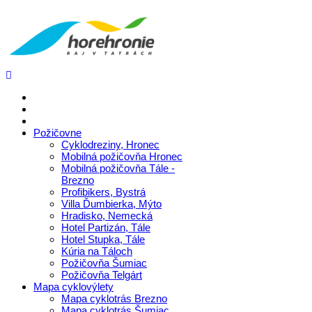
Požičovne
Cyklodreziny, Hronec
Mobilná požičovňa Hronec
Mobilná požičovňa Tále -
Brezno
Profibikers, Bystrá
Villa Ďumbierka, Mýto
Hradisko, Nemecká
Hotel Partizán, Tále
Hotel Stupka, Tále
Kúria na Táloch
Požičovňa Šumiac
Požičovňa Telgárt
Mapa cyklovýlety
Mapa cyklotrás Brezno
Mapa cyklotrás Šumiac