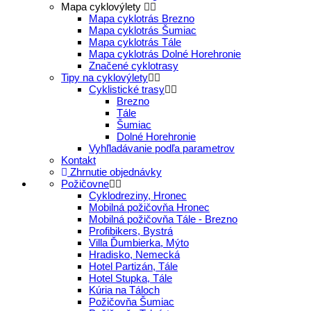
Mapa cyklovýlety
Mapa cyklotrás Brezno
Mapa cyklotrás Šumiac
Mapa cyklotrás Tále
Mapa cyklotrás Dolné Horehronie
Značené cyklotrasy
Tipy na cyklovýlety
Cyklistické trasy
Brezno
Tále
Šumiac
Dolné Horehronie
Vyhľladávanie podľa parametrov
Kontakt
Zhrnutie objednávky
Požičovne
Cyklodreziny, Hronec
Mobilná požičovňa Hronec
Mobilná požičovňa Tále - Brezno
Profibikers, Bystrá
Villa Ďumbierka, Mýto
Hradisko, Nemecká
Hotel Partizán, Tále
Hotel Stupka, Tále
Kúria na Táloch
Požičovňa Šumiac