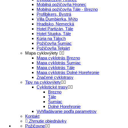
Mobilná požičovňa Hronec
Mobilná požičovňa Tále - Brezno
Profibikers, Bystrá
Villa Ďumbierka, Mýto
Hradisko, Nemecká
Hotel Partizán, Tále
Hotel Stupka, Tále
Kúria na Táloch
Požičovňa Šumiac
Požičovňa Telgárt
Mapa cyklovýlety
Mapa cyklotrás Brezno
Mapa cyklotrás Šumiac
Mapa cyklotrás Tále
Mapa cyklotrás Dolné Horehronie
Značené cyklotrasy
Tipy na cyklovýlety
Cyklistické trasy
Brezno
Tále
Šumiac
Dolné Horehronie
Vyhľladávanie podľa parametrov
Kontakt
Zhrnutie objednávky
Požičovne