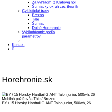
Za výhľadmi z Kráľovej holi
Šumiacky okruh cez Besník
Cyklistické trasy
Brezno
Tále
Šumiac
Dolné Horehronie
Vyhľladávanie podľa
parametrov
Kontakt
Horehronie.sk
Mobilná požičovňa Tále / Brezno
BY / 15 Horský Hardtail GIANT Talon junior, 500wh, 26