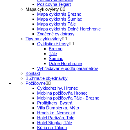
Požičovňa Telgárt
Mapa cyklovýlety
Mapa cyklotrás Brezno
Mapa cyklotrás Šumiac
Mapa cyklotrás Tále
Mapa cyklotrás Dolné Horehronie
Značené cyklotrasy
Tipy na cyklovýlety
Cyklistické trasy
Brezno
Tále
Šumiac
Dolné Horehronie
Vyhľladávanie podľa parametrov
Kontakt
Zhrnutie objednávky
Požičovne
Cyklodreziny, Hronec
Mobilná požičovňa Hronec
Mobilná požičovňa Tále - Brezno
Profibikers, Bystrá
Villa Ďumbierka, Mýto
Hradisko, Nemecká
Hotel Partizán, Tále
Hotel Stupka, Tále
Kúria na Táloch