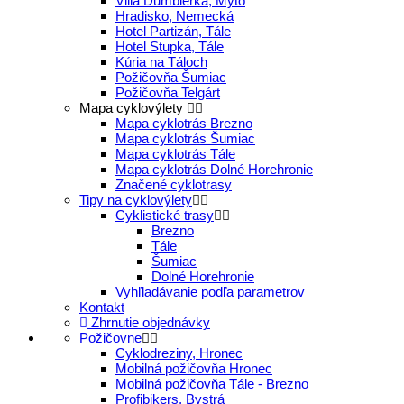
Villa Ďumbierka, Mýto
Hradisko, Nemecká
Hotel Partizán, Tále
Hotel Stupka, Tále
Kúria na Táloch
Požičovňa Šumiac
Požičovňa Telgárt
Mapa cyklovýlety
Mapa cyklotrás Brezno
Mapa cyklotrás Šumiac
Mapa cyklotrás Tále
Mapa cyklotrás Dolné Horehronie
Značené cyklotrasy
Tipy na cyklovýlety
Cyklistické trasy
Brezno
Tále
Šumiac
Dolné Horehronie
Vyhľladávanie podľa parametrov
Kontakt
Zhrnutie objednávky
Požičovne
Cyklodreziny, Hronec
Mobilná požičovňa Hronec
Mobilná požičovňa Tále - Brezno
Profibikers, Bystrá