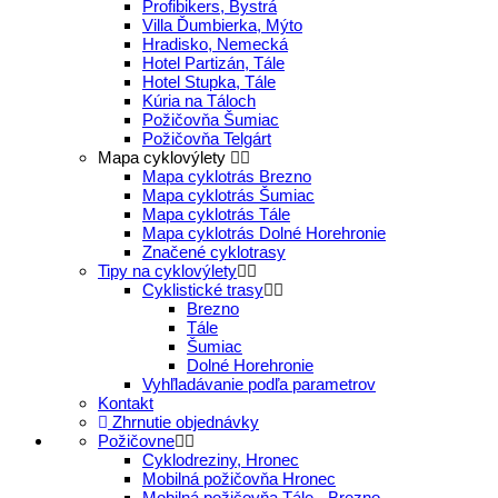
Profibikers, Bystrá
Villa Ďumbierka, Mýto
Hradisko, Nemecká
Hotel Partizán, Tále
Hotel Stupka, Tále
Kúria na Táloch
Požičovňa Šumiac
Požičovňa Telgárt
Mapa cyklovýlety
Mapa cyklotrás Brezno
Mapa cyklotrás Šumiac
Mapa cyklotrás Tále
Mapa cyklotrás Dolné Horehronie
Značené cyklotrasy
Tipy na cyklovýlety
Cyklistické trasy
Brezno
Tále
Šumiac
Dolné Horehronie
Vyhľladávanie podľa parametrov
Kontakt
Zhrnutie objednávky
Požičovne
Cyklodreziny, Hronec
Mobilná požičovňa Hronec
Mobilná požičovňa Tále - Brezno