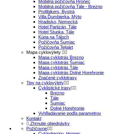
Mobilná požičovňa Hronec
Mobilná požičovňa Tále - Brezno
Profibikers, Bystrá
Villa Ďumbierka, Mýto
Hradisko, Nemecká
Hotel Partizán, Tále
Hotel Stupka, Tále
Kúria na Táloch
Požičovňa Šumiac
Požičovňa Telgárt
Mapa cyklovýlety
Mapa cyklotrás Brezno
Mapa cyklotrás Šumiac
Mapa cyklotrás Tále
Mapa cyklotrás Dolné Horehronie
Značené cyklotrasy
Tipy na cyklovýlety
Cyklistické trasy
Brezno
Tále
Šumiac
Dolné Horehronie
Vyhľladávanie podľa parametrov
Kontakt
Zhrnutie objednávky
Požičovne
Cyklodreziny, Hronec