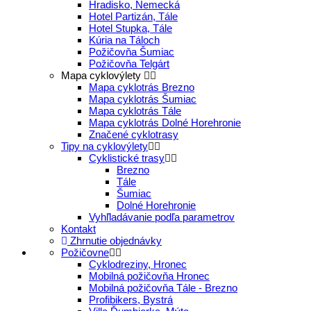
Hradisko, Nemecká
Hotel Partizán, Tále
Hotel Stupka, Tále
Kúria na Táloch
Požičovňa Šumiac
Požičovňa Telgárt
Mapa cyklovýlety
Mapa cyklotrás Brezno
Mapa cyklotrás Šumiac
Mapa cyklotrás Tále
Mapa cyklotrás Dolné Horehronie
Značené cyklotrasy
Tipy na cyklovýlety
Cyklistické trasy
Brezno
Tále
Šumiac
Dolné Horehronie
Vyhľladávanie podľa parametrov
Kontakt
Zhrnutie objednávky
Požičovne
Cyklodreziny, Hronec
Mobilná požičovňa Hronec
Mobilná požičovňa Tále - Brezno
Profibikers, Bystrá