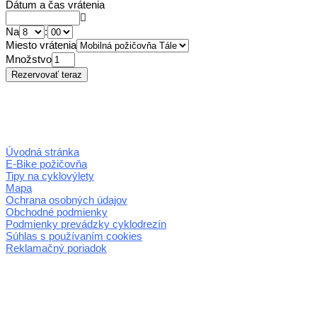
Dátum a čas vrátenia
Na
:
Miesto vrátenia
Množstvo
Úvodná stránka
E-Bike požičovňa
Tipy na cyklovýlety
Mapa
Ochrana osobných údajov
Obchodné podmienky
Podmienky prevádzky cyklodrezín
Súhlas s používaním cookies
Reklamačný poriadok
© 2026 horehronie.sk
REGIÓN HOREHRONIE
oblastná organizácia cestovného ruchu