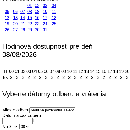
01
02
03
04
05
06
07
08
09
10
11
12
13
14
15
16
17
18
19
20
21
22
23
24
25
26
27
28
29
30
31
Hodinová dostupnosť pre deň
08/08/2026
H
00
01
02
03
04
05
06
07
08
09
10
11
12
13
14
15
16
17
18
19
20
ks
2
2
2
2
2
2
2
2
2
2
2
2
2
2
2
2
2
2
2
2
2
Vyberte dátumy odberu a vrátenia
Miesto odberu
Dátum a čas odberu
Na
: