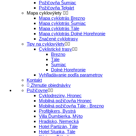
Požičovňa Šumiac
Požičovňa Telgárt
Mapa cyklovýlety
Mapa cyklotrás Brezno
Mapa cyklotrás Šumiac
Mapa cyklotrás Tále
Mapa cyklotrás Dolné Horehronie
Značené cyklotrasy
Tipy na cyklovýlety
Cyklistické trasy
Brezno
Tále
Šumiac
Dolné Horehronie
Vyhľladávanie podľa parametrov
Kontakt
Zhrnutie objednávky
Požičovne
Cyklodreziny, Hronec
Mobilná požičovňa Hronec
Mobilná požičovňa Tále - Brezno
Profibikers, Bystrá
Villa Ďumbierka, Mýto
Hradisko, Nemecká
Hotel Partizán, Tále
Hotel Stupka, Tále