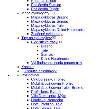
Kúria na Táloch
Požičovňa Šumiac
Požičovňa Telgárt
Mapa cyklovýlety
Mapa cyklotrás Brezno
Mapa cyklotrás Šumiac
Mapa cyklotrás Tále
Mapa cyklotrás Dolné Horehronie
Značené cyklotrasy
Tipy na cyklovýlety
Cyklistické trasy
Brezno
Tále
Šumiac
Dolné Horehronie
Vyhľladávanie podľa parametrov
Kontakt
Zhrnutie objednávky
Požičovne
Cyklodreziny, Hronec
Mobilná požičovňa Hronec
Mobilná požičovňa Tále - Brezno
Profibikers, Bystrá
Villa Ďumbierka, Mýto
Hradisko, Nemecká
Hotel Partizán, Tále
Hotel Stupka, Tále