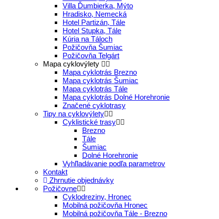
Villa Ďumbierka, Mýto
Hradisko, Nemecká
Hotel Partizán, Tále
Hotel Stupka, Tále
Kúria na Táloch
Požičovňa Šumiac
Požičovňa Telgárt
Mapa cyklovýlety
Mapa cyklotrás Brezno
Mapa cyklotrás Šumiac
Mapa cyklotrás Tále
Mapa cyklotrás Dolné Horehronie
Značené cyklotrasy
Tipy na cyklovýlety
Cyklistické trasy
Brezno
Tále
Šumiac
Dolné Horehronie
Vyhľladávanie podľa parametrov
Kontakt
Zhrnutie objednávky
Požičovne
Cyklodreziny, Hronec
Mobilná požičovňa Hronec
Mobilná požičovňa Tále - Brezno