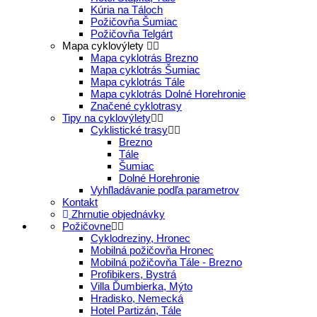
Kúria na Táloch
Požičovňa Šumiac
Požičovňa Telgárt
Mapa cyklovýlety
Mapa cyklotrás Brezno
Mapa cyklotrás Šumiac
Mapa cyklotrás Tále
Mapa cyklotrás Dolné Horehronie
Značené cyklotrasy
Tipy na cyklovýlety
Cyklistické trasy
Brezno
Tále
Šumiac
Dolné Horehronie
Vyhľladávanie podľa parametrov
Kontakt
Zhrnutie objednávky
Požičovne
Cyklodreziny, Hronec
Mobilná požičovňa Hronec
Mobilná požičovňa Tále - Brezno
Profibikers, Bystrá
Villa Ďumbierka, Mýto
Hradisko, Nemecká
Hotel Partizán, Tále