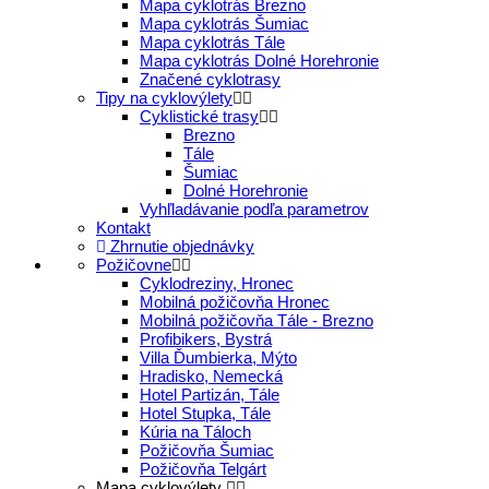
Mapa cyklotrás Brezno
Mapa cyklotrás Šumiac
Mapa cyklotrás Tále
Mapa cyklotrás Dolné Horehronie
Značené cyklotrasy
Tipy na cyklovýlety
Cyklistické trasy
Brezno
Tále
Šumiac
Dolné Horehronie
Vyhľladávanie podľa parametrov
Kontakt
Zhrnutie objednávky
Požičovne
Cyklodreziny, Hronec
Mobilná požičovňa Hronec
Mobilná požičovňa Tále - Brezno
Profibikers, Bystrá
Villa Ďumbierka, Mýto
Hradisko, Nemecká
Hotel Partizán, Tále
Hotel Stupka, Tále
Kúria na Táloch
Požičovňa Šumiac
Požičovňa Telgárt
Mapa cyklovýlety