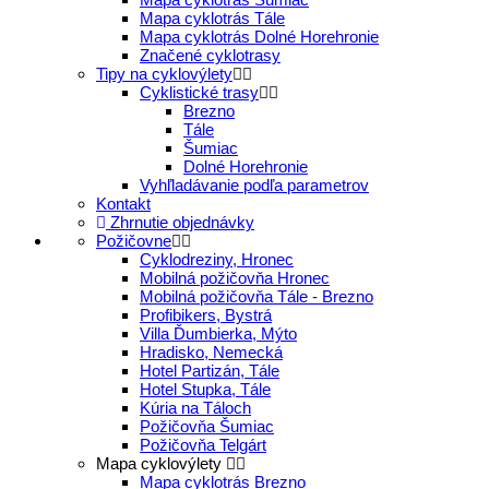
Mapa cyklotrás Tále
Mapa cyklotrás Dolné Horehronie
Značené cyklotrasy
Tipy na cyklovýlety
Cyklistické trasy
Brezno
Tále
Šumiac
Dolné Horehronie
Vyhľladávanie podľa parametrov
Kontakt
Zhrnutie objednávky
Požičovne
Cyklodreziny, Hronec
Mobilná požičovňa Hronec
Mobilná požičovňa Tále - Brezno
Profibikers, Bystrá
Villa Ďumbierka, Mýto
Hradisko, Nemecká
Hotel Partizán, Tále
Hotel Stupka, Tále
Kúria na Táloch
Požičovňa Šumiac
Požičovňa Telgárt
Mapa cyklovýlety
Mapa cyklotrás Brezno