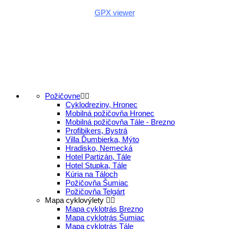
Aplikácia na GPX zadarmo (Android)
GPX viewer
Požičovne
Cyklodreziny, Hronec
Mobilná požičovňa Hronec
Mobilná požičovňa Tále - Brezno
Profibikers, Bystrá
Villa Ďumbierka, Mýto
Hradisko, Nemecká
Hotel Partizán, Tále
Hotel Stupka, Tále
Kúria na Táloch
Požičovňa Šumiac
Požičovňa Telgárt
Mapa cyklovýlety
Mapa cyklotrás Brezno
Mapa cyklotrás Šumiac
Mapa cyklotrás Tále