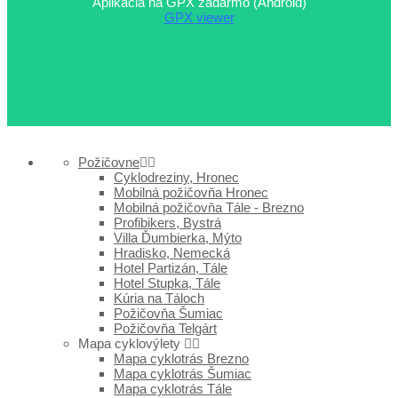
Aplikácia na GPX zadarmo (Android)
GPX viewer
Požičovne
Cyklodreziny, Hronec
Mobilná požičovňa Hronec
Mobilná požičovňa Tále - Brezno
Profibikers, Bystrá
Villa Ďumbierka, Mýto
Hradisko, Nemecká
Hotel Partizán, Tále
Hotel Stupka, Tále
Kúria na Táloch
Požičovňa Šumiac
Požičovňa Telgárt
Mapa cyklovýlety
Mapa cyklotrás Brezno
Mapa cyklotrás Šumiac
Mapa cyklotrás Tále