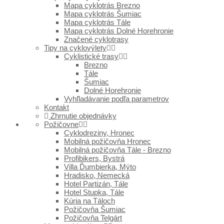
Mapa cyklotrás Brezno
Mapa cyklotrás Šumiac
Mapa cyklotrás Tále
Mapa cyklotrás Dolné Horehronie
Značené cyklotrasy
Tipy na cyklovýlety
Cyklistické trasy
Brezno
Tále
Šumiac
Dolné Horehronie
Vyhľladávanie podľa parametrov
Kontakt
Zhrnutie objednávky
Požičovne
Cyklodreziny, Hronec
Mobilná požičovňa Hronec
Mobilná požičovňa Tále - Brezno
Profibikers, Bystrá
Villa Ďumbierka, Mýto
Hradisko, Nemecká
Hotel Partizán, Tále
Hotel Stupka, Tále
Kúria na Táloch
Požičovňa Šumiac
Požičovňa Telgárt