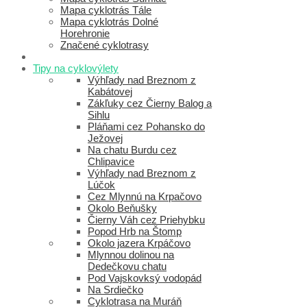
Mapa cyklotrás Tále
Mapa cyklotrás Dolné
Horehronie
Značené cyklotrasy
Tipy na cyklovýlety
Výhľady nad Breznom z
Kabátovej
Zákľuky cez Čierny Balog a
Sihlu
Pláňami cez Pohansko do
Ježovej
Na chatu Burdu cez
Chlipavice
Výhľady nad Breznom z
Lúčok
Cez Mlynnú na Krpačovo
Okolo Beňušky
Čierny Váh cez Priehybku
Popod Hrb na Štomp
Okolo jazera Krpáčovo
Mlynnou dolinou na
Dedečkovu chatu
Pod Vajskovksý vodopád
Na Srdiečko
Cyklotrasa na Muráň