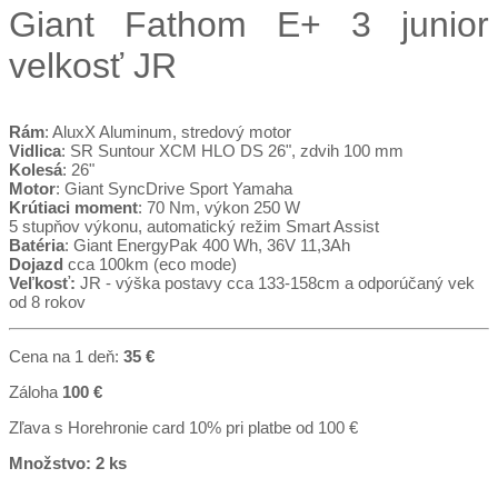
Giant Fathom E+ 3 junior
velkosť JR
Rám
: AluxX Aluminum, stredový motor
Vidlica
: SR Suntour XCM HLO DS 26", zdvih 100 mm
Kolesá
: 26"
Motor
: Giant SyncDrive Sport Yamaha
Krútiaci moment
: 70 Nm, výkon 250 W
5 stupňov výkonu, automatický režim Smart Assist
Batéria
: Giant EnergyPak 400 Wh, 36V 11,3Ah
Dojazd
cca 100km (eco mode)
Veľkosť:
JR - výška postavy cca 133-158cm a odporúčaný vek
od 8 rokov
Cena na 1 deň:
35 €
Záloha
100 €
Zľava s Horehronie card 10% pri platbe od 100 €
Množstvo: 2 ks