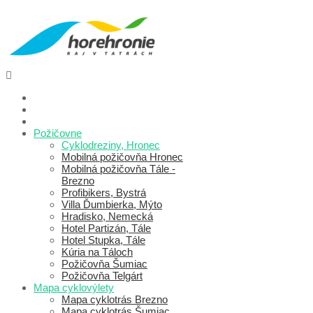
Požičovne
Cyklodreziny, Hronec
Mobilná požičovňa Hronec
Mobilná požičovňa Tále -
Brezno
Profibikers, Bystrá
Villa Ďumbierka, Mýto
Hradisko, Nemecká
Hotel Partizán, Tále
Hotel Stupka, Tále
Kúria na Táloch
Požičovňa Šumiac
Požičovňa Telgárt
Mapa cyklovýlety
Mapa cyklotrás Brezno
Mapa cyklotrás Šumiac