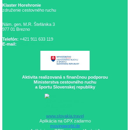
Klaster Horehronie
združenie cestovného ruchu
Nám. gen. M.R. Štefánika 3
977 01 Brezno
Telefón:
+421 911 633 119
E-mail:
info@horehronie.sk
Aktivita realizovaná s finančnou podporou
Ministerstva cestovného ruchu
a športu Slovenskej republiky
www.slovakia.travel
Aplikácia na GPX zadarmo
movingworld.de