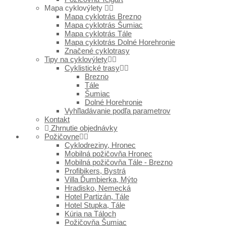
Mapa cyklovýlety
Mapa cyklotrás Brezno
Mapa cyklotrás Šumiac
Mapa cyklotrás Tále
Mapa cyklotrás Dolné Horehronie
Značené cyklotrasy
Tipy na cyklovýlety
Cyklistické trasy
Brezno
Tále
Šumiac
Dolné Horehronie
Vyhľladávanie podľa parametrov
Kontakt
Zhrnutie objednávky
Požičovne
Cyklodreziny, Hronec
Mobilná požičovňa Hronec
Mobilná požičovňa Tále - Brezno
Profibikers, Bystrá
Villa Ďumbierka, Mýto
Hradisko, Nemecká
Hotel Partizán, Tále
Hotel Stupka, Tále
Kúria na Táloch
Požičovňa Šumiac