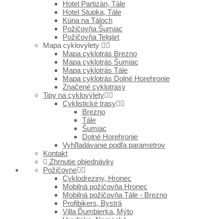
Hotel Partizán, Tále
Hotel Stupka, Tále
Kúria na Táloch
Požičovňa Šumiac
Požičovňa Telgárt
Mapa cyklovýlety
Mapa cyklotrás Brezno
Mapa cyklotrás Šumiac
Mapa cyklotrás Tále
Mapa cyklotrás Dolné Horehronie
Značené cyklotrasy
Tipy na cyklovýlety
Cyklistické trasy
Brezno
Tále
Šumiac
Dolné Horehronie
Vyhľladávanie podľa parametrov
Kontakt
Zhrnutie objednávky
Požičovne
Cyklodreziny, Hronec
Mobilná požičovňa Hronec
Mobilná požičovňa Tále - Brezno
Profibikers, Bystrá
Villa Ďumbierka, Mýto