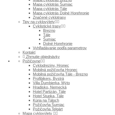
Mapa cyklotrás Šumiac
Mapa cyklotrás Tále
Mapa cyklotrás Dolné Horehronie
Značené cyklotrasy
Tipy na cyklovýlety
Cyklistické trasy
Brezno
Tále
Šumiac
Dolné Horehronie
Vyhľladávanie podľa parametrov
Kontakt
Zhrnutie objednávky
Požičovne
Cyklodreziny, Hronec
Mobilná požičovňa Hronec
Mobilná požičovňa Tále - Brezno
Profibikers, Bystrá
Villa Ďumbierka, Mýto
Hradisko, Nemecká
Hotel Partizán, Tále
Hotel Stupka, Tále
Kúria na Táloch
Požičovňa Šumiac
Požičovňa Telgárt
Mapa cyklovýlety