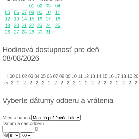
01
02
03
04
05
06
07
08
09
10
11
12
13
14
15
16
17
18
19
20
21
22
23
24
25
26
27
28
29
30
31
Hodinová dostupnosť pre deň
08/08/2026
H
00
01
02
03
04
05
06
07
08
09
10
11
12
13
14
15
16
17
18
19
20
ks
2
2
2
2
2
2
2
2
2
2
2
2
2
2
2
2
2
2
2
2
2
Vyberte dátumy odberu a vrátenia
Miesto odberu
Dátum a čas odberu
Na
: