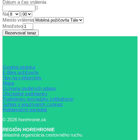
Dátum a čas vrátenia
Na
:
Miesto vrátenia
Množstvo
Úvodná stránka
E-Bike požičovňa
Tipy na cyklovýlety
Mapa
Ochrana osobných údajov
Obchodné podmienky
Podmienky prevádzky cyklodrezín
Súhlas s používaním cookies
Reklamačný poriadok
© 2026 horehronie.sk
REGIÓN HOREHRONIE
oblastná organizácia cestovného ruchu