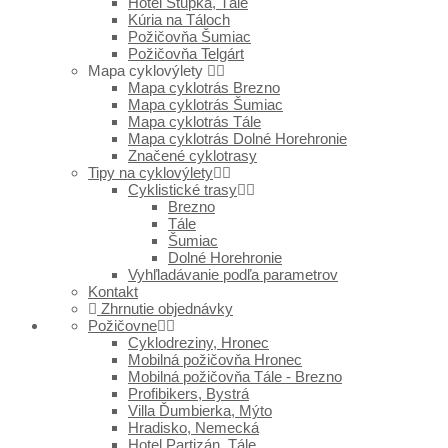
Hotel Stupka, Tále
Kúria na Táloch
Požičovňa Šumiac
Požičovňa Telgárt
Mapa cyklovýlety
Mapa cyklotrás Brezno
Mapa cyklotrás Šumiac
Mapa cyklotrás Tále
Mapa cyklotrás Dolné Horehronie
Značené cyklotrasy
Tipy na cyklovýlety
Cyklistické trasy
Brezno
Tále
Šumiac
Dolné Horehronie
Vyhľladávanie podľa parametrov
Kontakt
Zhrnutie objednávky
Požičovne
Cyklodreziny, Hronec
Mobilná požičovňa Hronec
Mobilná požičovňa Tále - Brezno
Profibikers, Bystrá
Villa Ďumbierka, Mýto
Hradisko, Nemecká
Hotel Partizán, Tále