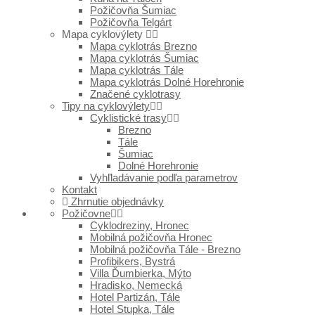
Požičovňa Šumiac
Požičovňa Telgárt
Mapa cyklovýlety
Mapa cyklotrás Brezno
Mapa cyklotrás Šumiac
Mapa cyklotrás Tále
Mapa cyklotrás Dolné Horehronie
Značené cyklotrasy
Tipy na cyklovýlety
Cyklistické trasy
Brezno
Tále
Šumiac
Dolné Horehronie
Vyhľladávanie podľa parametrov
Kontakt
Zhrnutie objednávky
Požičovne
Cyklodreziny, Hronec
Mobilná požičovňa Hronec
Mobilná požičovňa Tále - Brezno
Profibikers, Bystrá
Villa Ďumbierka, Mýto
Hradisko, Nemecká
Hotel Partizán, Tále
Hotel Stupka, Tále