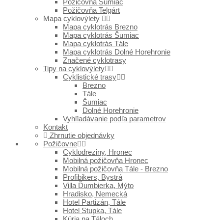
Požičovňa Šumiac
Požičovňa Telgárt
Mapa cyklovýlety
Mapa cyklotrás Brezno
Mapa cyklotrás Šumiac
Mapa cyklotrás Tále
Mapa cyklotrás Dolné Horehronie
Značené cyklotrasy
Tipy na cyklovýlety
Cyklistické trasy
Brezno
Tále
Šumiac
Dolné Horehronie
Vyhľladávanie podľa parametrov
Kontakt
Zhrnutie objednávky
Požičovne
Cyklodreziny, Hronec
Mobilná požičovňa Hronec
Mobilná požičovňa Tále - Brezno
Profibikers, Bystrá
Villa Ďumbierka, Mýto
Hradisko, Nemecká
Hotel Partizán, Tále
Hotel Stupka, Tále
Kúria na Táloch