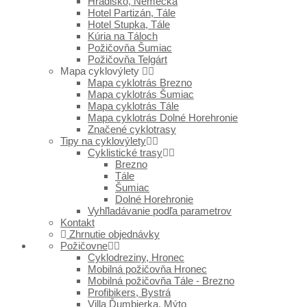
Hradisko, Nemecká
Hotel Partizán, Tále
Hotel Stupka, Tále
Kúria na Táloch
Požičovňa Šumiac
Požičovňa Telgárt
Mapa cyklovýlety
Mapa cyklotrás Brezno
Mapa cyklotrás Šumiac
Mapa cyklotrás Tále
Mapa cyklotrás Dolné Horehronie
Značené cyklotrasy
Tipy na cyklovýlety
Cyklistické trasy
Brezno
Tále
Šumiac
Dolné Horehronie
Vyhľladávanie podľa parametrov
Kontakt
Zhrnutie objednávky
Požičovne
Cyklodreziny, Hronec
Mobilná požičovňa Hronec
Mobilná požičovňa Tále - Brezno
Profibikers, Bystrá
Villa Ďumbierka, Mýto