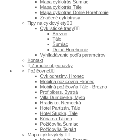
Mapa cyklotrás Šumiac
Mapa cyklotrás Tále
Mapa cyklotrás Dolné Horehronie
Značené cyklotrasy
Tipy na cyklovýlety
Cyklistické trasy
Brezno
Tále
Šumiac
Dolné Horehronie
Vyhľladávanie podľa parametrov
Kontakt
Zhrnutie objednávky
Požičovne
Cyklodreziny, Hronec
Mobilná požičovňa Hronec
Mobilná požičovňa Tále - Brezno
Profibikers, Bystrá
Villa Ďumbierka, Mýto
Hradisko, Nemecká
Hotel Partizán, Tále
Hotel Stupka, Tále
Kúria na Táloch
Požičovňa Šumiac
Požičovňa Telgárt
Mapa cyklovýlety
Mapa cyklotrás Brezno