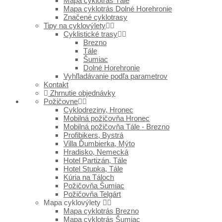
Mapa cyklotrás Tále
Mapa cyklotrás Dolné Horehronie
Značené cyklotrasy
Tipy na cyklovýlety
Cyklistické trasy
Brezno
Tále
Šumiac
Dolné Horehronie
Vyhľladávanie podľa parametrov
Kontakt
Zhrnutie objednávky
Požičovne
Cyklodreziny, Hronec
Mobilná požičovňa Hronec
Mobilná požičovňa Tále - Brezno
Profibikers, Bystrá
Villa Ďumbierka, Mýto
Hradisko, Nemecká
Hotel Partizán, Tále
Hotel Stupka, Tále
Kúria na Táloch
Požičovňa Šumiac
Požičovňa Telgárt
Mapa cyklovýlety
Mapa cyklotrás Brezno
Mapa cyklotrás Šumiac