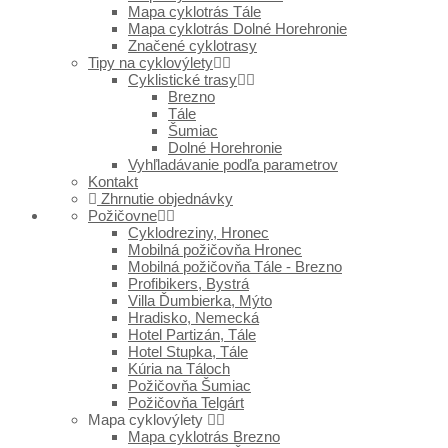
Mapa cyklotrás Tále
Mapa cyklotrás Dolné Horehronie
Značené cyklotrasy
Tipy na cyklovýlety
Cyklistické trasy
Brezno
Tále
Šumiac
Dolné Horehronie
Vyhľladávanie podľa parametrov
Kontakt
Zhrnutie objednávky
Požičovne
Cyklodreziny, Hronec
Mobilná požičovňa Hronec
Mobilná požičovňa Tále - Brezno
Profibikers, Bystrá
Villa Ďumbierka, Mýto
Hradisko, Nemecká
Hotel Partizán, Tále
Hotel Stupka, Tále
Kúria na Táloch
Požičovňa Šumiac
Požičovňa Telgárt
Mapa cyklovýlety
Mapa cyklotrás Brezno