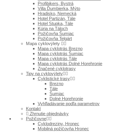
Profibikers, Bystrá
Villa Ďumbierka, Mýto
Hradisko, Nemecká
Hotel Partizán, Tále
Hotel Stupka, Tále
Kúria na Táloch
Požičovňa Šumiac
Požičovňa Telgárt
Mapa cyklovýlety
Mapa cyklotrás Brezno
Mapa cyklotrás Šumiac
Mapa cyklotrás Tále
Mapa cyklotrás Dolné Horehronie
Značené cyklotrasy
Tipy na cyklovýlety
Cyklistické trasy
Brezno
Tále
Šumiac
Dolné Horehronie
Vyhľladávanie podľa parametrov
Kontakt
Zhrnutie objednávky
Požičovne
Cyklodreziny, Hronec
Mobilná požičovňa Hronec