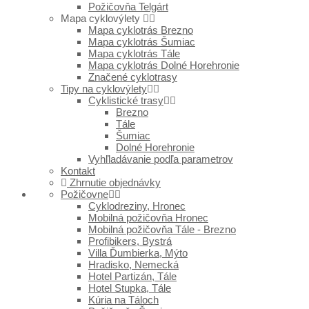
Požičovňa Telgárt
Mapa cyklovýlety
Mapa cyklotrás Brezno
Mapa cyklotrás Šumiac
Mapa cyklotrás Tále
Mapa cyklotrás Dolné Horehronie
Značené cyklotrasy
Tipy na cyklovýlety
Cyklistické trasy
Brezno
Tále
Šumiac
Dolné Horehronie
Vyhľladávanie podľa parametrov
Kontakt
Zhrnutie objednávky
Požičovne
Cyklodreziny, Hronec
Mobilná požičovňa Hronec
Mobilná požičovňa Tále - Brezno
Profibikers, Bystrá
Villa Ďumbierka, Mýto
Hradisko, Nemecká
Hotel Partizán, Tále
Hotel Stupka, Tále
Kúria na Táloch