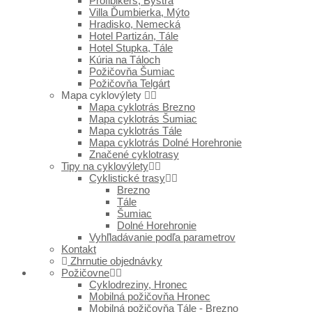
Profibikers, Bystrá
Villa Ďumbierka, Mýto
Hradisko, Nemecká
Hotel Partizán, Tále
Hotel Stupka, Tále
Kúria na Táloch
Požičovňa Šumiac
Požičovňa Telgárt
Mapa cyklovýlety
Mapa cyklotrás Brezno
Mapa cyklotrás Šumiac
Mapa cyklotrás Tále
Mapa cyklotrás Dolné Horehronie
Značené cyklotrasy
Tipy na cyklovýlety
Cyklistické trasy
Brezno
Tále
Šumiac
Dolné Horehronie
Vyhľladávanie podľa parametrov
Kontakt
Zhrnutie objednávky
Požičovne
Cyklodreziny, Hronec
Mobilná požičovňa Hronec
Mobilná požičovňa Tále - Brezno