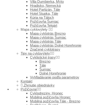
Villa Ďumbierka, Mýto
Hradisko, Nemecká
Hotel Partizán, Tále
Hotel Stupka, Tále
Kúria na Táloch
Požičovňa Šumiac
Požičovňa Telgárt
Mapa cyklovýlety
Mapa cyklotrás Brezno
Mapa cyklotrás Šumiac
Mapa cyklotrás Tále
Mapa cyklotrás Dolné Horehronie
Značené cyklotrasy
Tipy na cyklovýlety
Cyklistické trasy
Brezno
Tále
Šumiac
Dolné Horehronie
Vyhľladávanie podľa parametrov
Kontakt
Zhrnutie objednávky
Požičovne
Cyklodreziny, Hronec
Mobilná požičovňa Hronec
Mobilná požičovňa Tále - Brezno