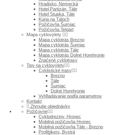
Hradisko, Nemecká
Hotel Partizán, Tále
Hotel Stupka, Tále
Kúria na Táloch
Požičovňa Šumiac
Požičovňa Telgárt
Mapa cyklovýlety
Mapa cyklotrás Brezno
Mapa cyklotrás Šumiac
Mapa cyklotrás Tále
Mapa cyklotrás Dolné Horehronie
Značené cyklotrasy
Tipy na cyklovýlety
Cyklistické trasy
Brezno
Tále
Šumiac
Dolné Horehronie
Vyhľladávanie podľa parametrov
Kontakt
Zhrnutie objednávky
Požičovne
Cyklodreziny, Hronec
Mobilná požičovňa Hronec
Mobilná požičovňa Tále - Brezno
Profibikers, Bystrá