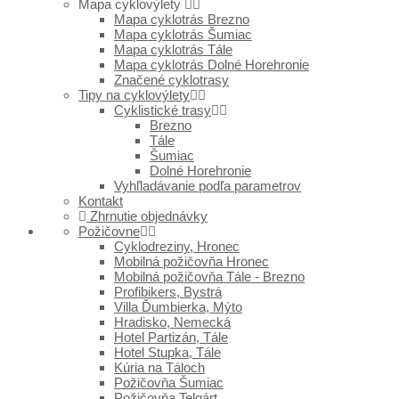
Mapa cyklovýlety
Mapa cyklotrás Brezno
Mapa cyklotrás Šumiac
Mapa cyklotrás Tále
Mapa cyklotrás Dolné Horehronie
Značené cyklotrasy
Tipy na cyklovýlety
Cyklistické trasy
Brezno
Tále
Šumiac
Dolné Horehronie
Vyhľladávanie podľa parametrov
Kontakt
Zhrnutie objednávky
Požičovne
Cyklodreziny, Hronec
Mobilná požičovňa Hronec
Mobilná požičovňa Tále - Brezno
Profibikers, Bystrá
Villa Ďumbierka, Mýto
Hradisko, Nemecká
Hotel Partizán, Tále
Hotel Stupka, Tále
Kúria na Táloch
Požičovňa Šumiac
Požičovňa Telgárt