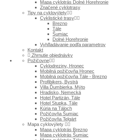
Mapa cyklotrás Dolné Horehronie
Značené cyklotrasy
Tipy na cyklovýlety
Cyklistické trasy
Brezno
Tále
Šumiac
Dolné Horehronie
Vyhľladávanie podľa parametrov
Kontakt
Zhrnutie objednávky
Požičovne
Cyklodreziny, Hronec
Mobilná požičovňa Hronec
Mobilná požičovňa Tále - Brezno
Profibikers, Bystrá
Villa Ďumbierka, Mýto
Hradisko, Nemecká
Hotel Partizán, Tále
Hotel Stupka, Tále
Kúria na Táloch
Požičovňa Šumiac
Požičovňa Telgárt
Mapa cyklovýlety
Mapa cyklotrás Brezno
Mapa cyklotrás Šumiac