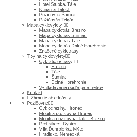
Hotel Stupka, Tále
Kúria na Táloch
Požičovňa Šumiac
Požičovňa Telgárt
Mapa cyklovýlety
Mapa cyklotrás Brezno
Mapa cyklotrás Šumiac
Mapa cyklotrás Tále
Mapa cyklotrás Dolné Horehronie
Značené cyklotrasy
Tipy na cyklovýlety
Cyklistické trasy
Brezno
Tále
Šumiac
Dolné Horehronie
Vyhľladávanie podľa parametrov
Kontakt
Zhrnutie objednávky
Požičovne
Cyklodreziny, Hronec
Mobilná požičovňa Hronec
Mobilná požičovňa Tále - Brezno
Profibikers, Bystrá
Villa Ďumbierka, Mýto
Hradisko, Nemecká