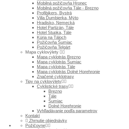
Mobilná požičovňa Hronec
Mobilná požičovňa Tále - Brezno
Profibikers, Bystrá
Villa Ďumbierka, Mýto
Hradisko, Nemecká
Hotel Partizán, Tále
Hotel Stupka, Tále
Kúria na Táloch
Požičovňa Šumiac
Požičovňa Telgárt
Mapa cyklovýlety
Mapa cyklotrás Brezno
Mapa cyklotrás Šumiac
Mapa cyklotrás Tále
Mapa cyklotrás Dolné Horehronie
Značené cyklotrasy
Tipy na cyklovýlety
Cyklistické trasy
Brezno
Tále
Šumiac
Dolné Horehronie
Vyhľladávanie podľa parametrov
Kontakt
Zhrnutie objednávky
Požičovne