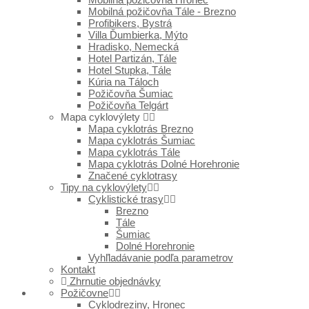
Mobilná požičovňa Tále - Brezno
Profibikers, Bystrá
Villa Ďumbierka, Mýto
Hradisko, Nemecká
Hotel Partizán, Tále
Hotel Stupka, Tále
Kúria na Táloch
Požičovňa Šumiac
Požičovňa Telgárt
Mapa cyklovýlety
Mapa cyklotrás Brezno
Mapa cyklotrás Šumiac
Mapa cyklotrás Tále
Mapa cyklotrás Dolné Horehronie
Značené cyklotrasy
Tipy na cyklovýlety
Cyklistické trasy
Brezno
Tále
Šumiac
Dolné Horehronie
Vyhľladávanie podľa parametrov
Kontakt
Zhrnutie objednávky
Požičovne
Cyklodreziny, Hronec