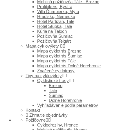
Mobilná požičovňa Tále - Brezno
Profibikers, Bystrá
Villa Ďumbierka, Mýto
Hradisko, Nemecká
Hotel Partizán, Tále
Hotel Stupka, Tále
Kúria na Táloch
Požičovňa Šumiac
Požičovňa Telgárt
Mapa cyklovýlety
Mapa cyklotrás Brezno
Mapa cyklotrás Šumiac
Mapa cyklotrás Tále
Mapa cyklotrás Dolné Horehronie
Značené cyklotrasy
Tipy na cyklovýlety
Cyklistické trasy
Brezno
Tále
Šumiac
Dolné Horehronie
Vyhľladávanie podľa parametrov
Kontakt
Zhrnutie objednávky
Požičovne
Cyklodreziny, Hronec
Mobilná požičovňa Hronec