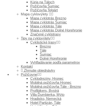
Kúria na Táloch
Požičovňa Šumiac
Požičovňa Telgárt
Mapa cyklovýlety
Mapa cyklotrás Brezno
Mapa cyklotrás Šumiac
Mapa cyklotrás Tále
Mapa cyklotrás Dolné Horehronie
Značené cyklotrasy
Tipy na cyklovýlety
Cyklistické trasy
Brezno
Tále
Šumiac
Dolné Horehronie
Vyhľladávanie podľa parametrov
Kontakt
Zhrnutie objednávky
Požičovne
Cyklodreziny, Hronec
Mobilná požičovňa Hronec
Mobilná požičovňa Tále - Brezno
Profibikers, Bystrá
Villa Ďumbierka, Mýto
Hradisko, Nemecká
Hotel Partizán, Tále