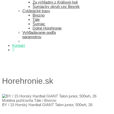
Za výhľadmi z Kráľovej holi
Šumiacky okruh cez Besník
Cyklistické trasy
Brezno
Tále
Šumiac
Dolné Horehronie
Vyhľladávanie podľa
parametrov
Kontakt
Horehronie.sk
Mobilná požičovňa Tále / Brezno
BY / 15 Horský Hardtail GIANT Talon junior, 500wh, 26