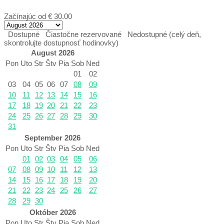
Začínajúc od
€ 30.00
Dostupné
Čiastočne rezervované
Nedostupné (celý deň,
skontrolujte dostupnosť hodinovky)
August 2026
Pon
Uto
Str
Štv
Pia
Sob
Ned
01
02
03
04
05
06
07
08
09
10
11
12
13
14
15
16
17
18
19
20
21
22
23
24
25
26
27
28
29
30
31
September 2026
Pon
Uto
Str
Štv
Pia
Sob
Ned
01
02
03
04
05
06
07
08
09
10
11
12
13
14
15
16
17
18
19
20
21
22
23
24
25
26
27
28
29
30
Október 2026
Pon
Uto
Str
Štv
Pia
Sob
Ned