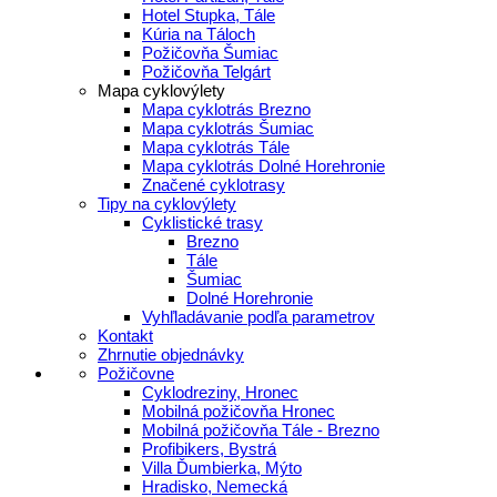
Hotel Stupka, Tále
Kúria na Táloch
Požičovňa Šumiac
Požičovňa Telgárt
Mapa cyklovýlety
Mapa cyklotrás Brezno
Mapa cyklotrás Šumiac
Mapa cyklotrás Tále
Mapa cyklotrás Dolné Horehronie
Značené cyklotrasy
Tipy na cyklovýlety
Cyklistické trasy
Brezno
Tále
Šumiac
Dolné Horehronie
Vyhľladávanie podľa parametrov
Kontakt
Zhrnutie objednávky
Požičovne
Cyklodreziny, Hronec
Mobilná požičovňa Hronec
Mobilná požičovňa Tále - Brezno
Profibikers, Bystrá
Villa Ďumbierka, Mýto
Hradisko, Nemecká