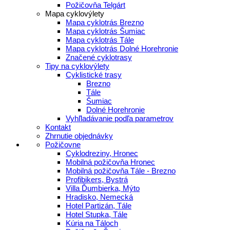
Požičovňa Telgárt
Mapa cyklovýlety
Mapa cyklotrás Brezno
Mapa cyklotrás Šumiac
Mapa cyklotrás Tále
Mapa cyklotrás Dolné Horehronie
Značené cyklotrasy
Tipy na cyklovýlety
Cyklistické trasy
Brezno
Tále
Šumiac
Dolné Horehronie
Vyhľladávanie podľa parametrov
Kontakt
Zhrnutie objednávky
Požičovne
Cyklodreziny, Hronec
Mobilná požičovňa Hronec
Mobilná požičovňa Tále - Brezno
Profibikers, Bystrá
Villa Ďumbierka, Mýto
Hradisko, Nemecká
Hotel Partizán, Tále
Hotel Stupka, Tále
Kúria na Táloch