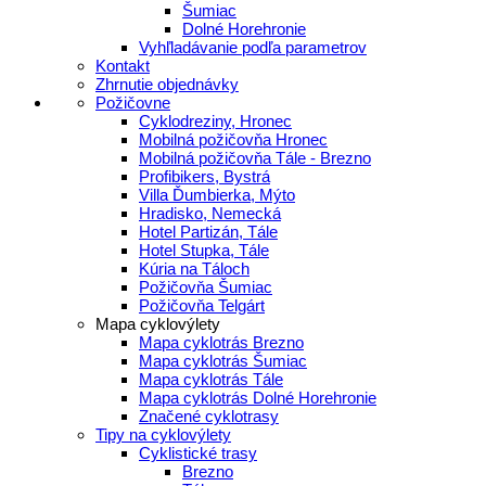
Šumiac
Dolné Horehronie
Vyhľladávanie podľa parametrov
Kontakt
Zhrnutie objednávky
Požičovne
Cyklodreziny, Hronec
Mobilná požičovňa Hronec
Mobilná požičovňa Tále - Brezno
Profibikers, Bystrá
Villa Ďumbierka, Mýto
Hradisko, Nemecká
Hotel Partizán, Tále
Hotel Stupka, Tále
Kúria na Táloch
Požičovňa Šumiac
Požičovňa Telgárt
Mapa cyklovýlety
Mapa cyklotrás Brezno
Mapa cyklotrás Šumiac
Mapa cyklotrás Tále
Mapa cyklotrás Dolné Horehronie
Značené cyklotrasy
Tipy na cyklovýlety
Cyklistické trasy
Brezno