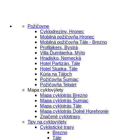
Požičovne
Cyklodreziny, Hronec
Mobilná požičovňa Hronec
Mobilná požičovňa Tále - Brezno
Profibikers, Bystrá
Villa Ďumbierka, Mýto
Hradisko, Nemecká
Hotel Partizán, Tále
Hotel Stupka, Tále
Kúria na Táloch
Požičovňa Šumiac
Požičovňa Telgárt
Mapa cyklovýlety
Mapa cyklotrás Brezno
Mapa cyklotrás Šumiac
Mapa cyklotrás Tále
Mapa cyklotrás Dolné Horehronie
Značené cyklotrasy
Tipy na cyklovýlety
Cyklistické trasy
Brezno
Tále