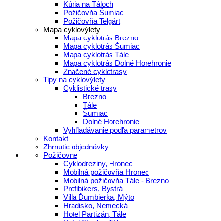
Kúria na Táloch
Požičovňa Šumiac
Požičovňa Telgárt
Mapa cyklovýlety
Mapa cyklotrás Brezno
Mapa cyklotrás Šumiac
Mapa cyklotrás Tále
Mapa cyklotrás Dolné Horehronie
Značené cyklotrasy
Tipy na cyklovýlety
Cyklistické trasy
Brezno
Tále
Šumiac
Dolné Horehronie
Vyhľladávanie podľa parametrov
Kontakt
Zhrnutie objednávky
Požičovne
Cyklodreziny, Hronec
Mobilná požičovňa Hronec
Mobilná požičovňa Tále - Brezno
Profibikers, Bystrá
Villa Ďumbierka, Mýto
Hradisko, Nemecká
Hotel Partizán, Tále