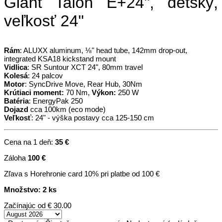
Giant Talon E+24", detský,
veľkosť 24"
Rám
: ALUXX aluminum, ⅛" head tube, 142mm drop-out,
integrated KSA18 kickstand mount
Vidlica
: SR Suntour XCT 24", 80mm travel
Kolesá
: 24 palcov
Motor
: SyncDrive Move, Rear Hub, 30Nm
Krútiaci moment:
70 Nm,
Výkon:
250 W
Batéria
: EnergyPak 250
Dojazd
cca 100km (eco mode)
Veľkosť
: 24" - výška postavy cca 125-150 cm
Cena na 1 deň:
35 €
Záloha
100 €
Zľava s Horehronie card 10% pri platbe od 100 €
Množstvo: 2 ks
Začínajúc od
€ 30.00