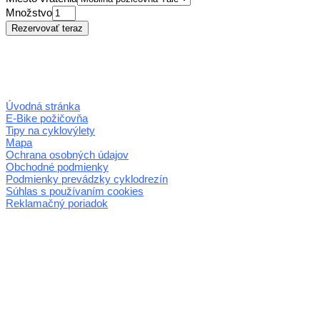
Množstvo
Úvodná stránka
E-Bike požičovňa
Tipy na cyklovýlety
Mapa
Ochrana osobných údajov
Obchodné podmienky
Podmienky prevádzky cyklodrezín
Súhlas s používaním cookies
Reklamačný poriadok
© 2026 horehronie.sk
REGIÓN HOREHRONIE
oblastná organizácia cestovného ruchu
Klaster Horehronie
združenie cestovného ruchu