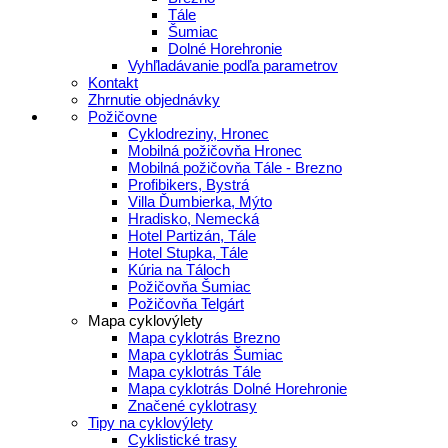
Tále
Šumiac
Dolné Horehronie
Vyhľladávanie podľa parametrov
Kontakt
Zhrnutie objednávky
Požičovne
Cyklodreziny, Hronec
Mobilná požičovňa Hronec
Mobilná požičovňa Tále - Brezno
Profibikers, Bystrá
Villa Ďumbierka, Mýto
Hradisko, Nemecká
Hotel Partizán, Tále
Hotel Stupka, Tále
Kúria na Táloch
Požičovňa Šumiac
Požičovňa Telgárt
Mapa cyklovýlety
Mapa cyklotrás Brezno
Mapa cyklotrás Šumiac
Mapa cyklotrás Tále
Mapa cyklotrás Dolné Horehronie
Značené cyklotrasy
Tipy na cyklovýlety
Cyklistické trasy