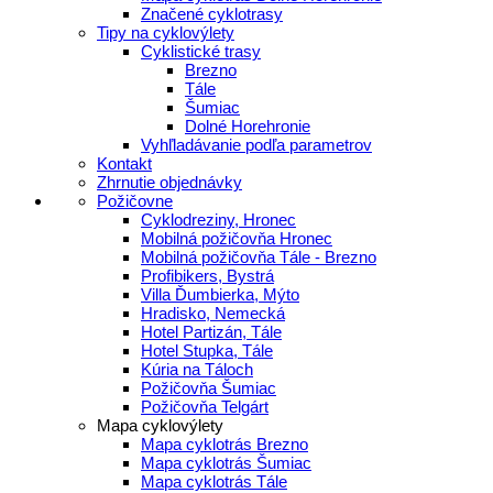
Značené cyklotrasy
Tipy na cyklovýlety
Cyklistické trasy
Brezno
Tále
Šumiac
Dolné Horehronie
Vyhľladávanie podľa parametrov
Kontakt
Zhrnutie objednávky
Požičovne
Cyklodreziny, Hronec
Mobilná požičovňa Hronec
Mobilná požičovňa Tále - Brezno
Profibikers, Bystrá
Villa Ďumbierka, Mýto
Hradisko, Nemecká
Hotel Partizán, Tále
Hotel Stupka, Tále
Kúria na Táloch
Požičovňa Šumiac
Požičovňa Telgárt
Mapa cyklovýlety
Mapa cyklotrás Brezno
Mapa cyklotrás Šumiac
Mapa cyklotrás Tále