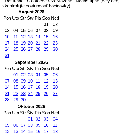
Dostupné
Čiastočne rezervované
Nedostupné (celý deň,
skontrolujte dostupnosť hodinovky)
August 2026
Pon
Uto
Str
Štv
Pia
Sob
Ned
01
02
03
04
05
06
07
08
09
10
11
12
13
14
15
16
17
18
19
20
21
22
23
24
25
26
27
28
29
30
31
September 2026
Pon
Uto
Str
Štv
Pia
Sob
Ned
01
02
03
04
05
06
07
08
09
10
11
12
13
14
15
16
17
18
19
20
21
22
23
24
25
26
27
28
29
30
Október 2026
Pon
Uto
Str
Štv
Pia
Sob
Ned
01
02
03
04
05
06
07
08
09
10
11
12
13
14
15
16
17
18