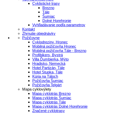
Cyklistické trasy
Brezno
Tále
Šumiac
Dolné Horehronie
Vyhľladávanie podľa parametrov
Kontakt
Zhrnutie objednávky
Požičovne
Cyklodreziny, Hronec
Mobilná požičovňa Hronec
Mobilná požičovňa Tále - Brezno
Profibikers, Bystrá
Villa Ďumbierka, Mýto
Hradisko, Nemecká
Hotel Partizán, Tále
Hotel Stupka, Tále
Kúria na Táloch
Požičovňa Šumiac
Požičovňa Telgárt
Mapa cyklovýlety
Mapa cyklotrás Brezno
Mapa cyklotrás Šumiac
Mapa cyklotrás Tále
Mapa cyklotrás Dolné Horehronie
Značené cyklotrasy