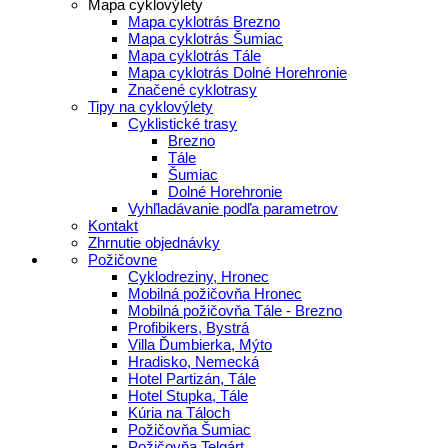
Mapa cyklovýlety
Mapa cyklotrás Brezno
Mapa cyklotrás Šumiac
Mapa cyklotrás Tále
Mapa cyklotrás Dolné Horehronie
Značené cyklotrasy
Tipy na cyklovýlety
Cyklistické trasy
Brezno
Tále
Šumiac
Dolné Horehronie
Vyhľladávanie podľa parametrov
Kontakt
Zhrnutie objednávky
Požičovne
Cyklodreziny, Hronec
Mobilná požičovňa Hronec
Mobilná požičovňa Tále - Brezno
Profibikers, Bystrá
Villa Ďumbierka, Mýto
Hradisko, Nemecká
Hotel Partizán, Tále
Hotel Stupka, Tále
Kúria na Táloch
Požičovňa Šumiac
Požičovňa Telgárt