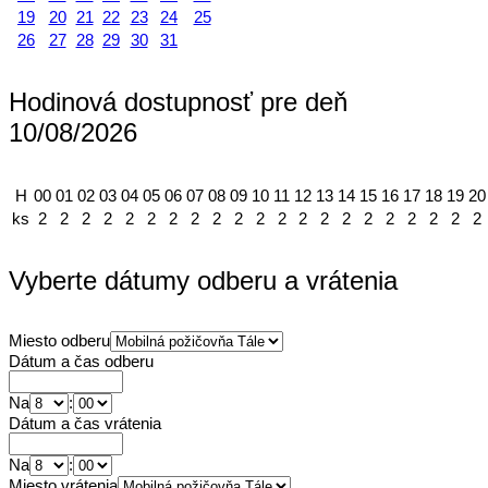
19
20
21
22
23
24
25
26
27
28
29
30
31
Hodinová dostupnosť pre deň
10/08/2026
H
00
01
02
03
04
05
06
07
08
09
10
11
12
13
14
15
16
17
18
19
20
ks
2
2
2
2
2
2
2
2
2
2
2
2
2
2
2
2
2
2
2
2
2
Vyberte dátumy odberu a vrátenia
Miesto odberu
Dátum a čas odberu
Na
:
Dátum a čas vrátenia
Na
:
Miesto vrátenia