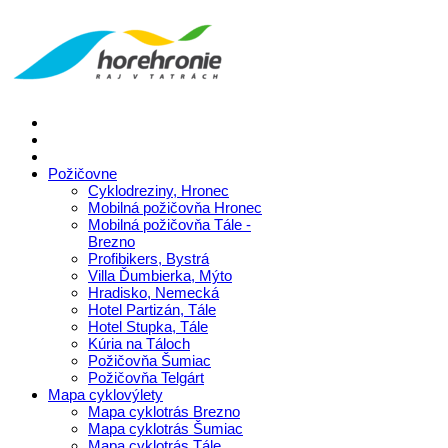
Požičovne
Cyklodreziny, Hronec
Mobilná požičovňa Hronec
Mobilná požičovňa Tále -
Brezno
Profibikers, Bystrá
Villa Ďumbierka, Mýto
Hradisko, Nemecká
Hotel Partizán, Tále
Hotel Stupka, Tále
Kúria na Táloch
Požičovňa Šumiac
Požičovňa Telgárt
Mapa cyklovýlety
Mapa cyklotrás Brezno
Mapa cyklotrás Šumiac
Mapa cyklotrás Tále