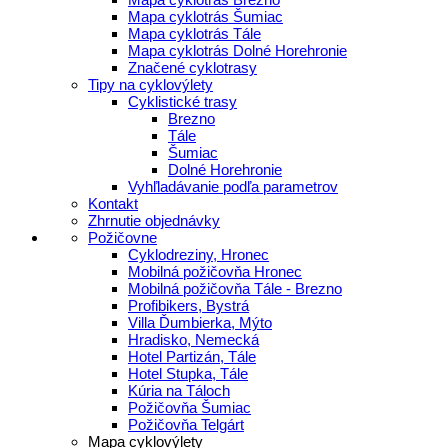
Mapa cyklotrás Šumiac
Mapa cyklotrás Tále
Mapa cyklotrás Dolné Horehronie
Značené cyklotrasy
Tipy na cyklovýlety
Cyklistické trasy
Brezno
Tále
Šumiac
Dolné Horehronie
Vyhľladávanie podľa parametrov
Kontakt
Zhrnutie objednávky
Požičovne
Cyklodreziny, Hronec
Mobilná požičovňa Hronec
Mobilná požičovňa Tále - Brezno
Profibikers, Bystrá
Villa Ďumbierka, Mýto
Hradisko, Nemecká
Hotel Partizán, Tále
Hotel Stupka, Tále
Kúria na Táloch
Požičovňa Šumiac
Požičovňa Telgárt
Mapa cyklovýlety