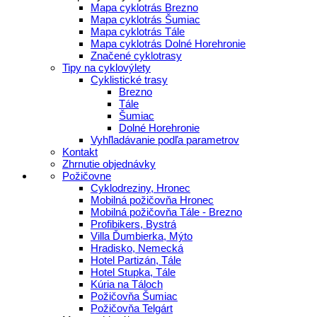
Mapa cyklotrás Brezno
Mapa cyklotrás Šumiac
Mapa cyklotrás Tále
Mapa cyklotrás Dolné Horehronie
Značené cyklotrasy
Tipy na cyklovýlety
Cyklistické trasy
Brezno
Tále
Šumiac
Dolné Horehronie
Vyhľladávanie podľa parametrov
Kontakt
Zhrnutie objednávky
Požičovne
Cyklodreziny, Hronec
Mobilná požičovňa Hronec
Mobilná požičovňa Tále - Brezno
Profibikers, Bystrá
Villa Ďumbierka, Mýto
Hradisko, Nemecká
Hotel Partizán, Tále
Hotel Stupka, Tále
Kúria na Táloch
Požičovňa Šumiac
Požičovňa Telgárt