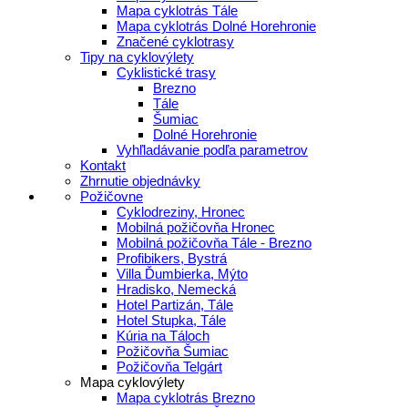
Mapa cyklotrás Tále
Mapa cyklotrás Dolné Horehronie
Značené cyklotrasy
Tipy na cyklovýlety
Cyklistické trasy
Brezno
Tále
Šumiac
Dolné Horehronie
Vyhľladávanie podľa parametrov
Kontakt
Zhrnutie objednávky
Požičovne
Cyklodreziny, Hronec
Mobilná požičovňa Hronec
Mobilná požičovňa Tále - Brezno
Profibikers, Bystrá
Villa Ďumbierka, Mýto
Hradisko, Nemecká
Hotel Partizán, Tále
Hotel Stupka, Tále
Kúria na Táloch
Požičovňa Šumiac
Požičovňa Telgárt
Mapa cyklovýlety
Mapa cyklotrás Brezno