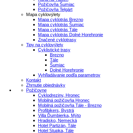
Požičovňa Šumiac
Požičovňa Telgárt
Mapa cyklovýlety
Mapa cyklotrás Brezno
Mapa cyklotrás Šumiac
Mapa cyklotrás Tále
Mapa cyklotrás Dolné Horehronie
Značené cyklotrasy
Tipy na cyklovýlety
Cyklistické trasy
Brezno
Tále
Šumiac
Dolné Horehronie
Vyhľladávanie podľa parametrov
Kontakt
Zhrnutie objednávky
Požičovne
Cyklodreziny, Hronec
Mobilná požičovňa Hronec
Mobilná požičovňa Tále - Brezno
Profibikers, Bystrá
Villa Ďumbierka, Mýto
Hradisko, Nemecká
Hotel Partizán, Tále
Hotel Stupka, Tále