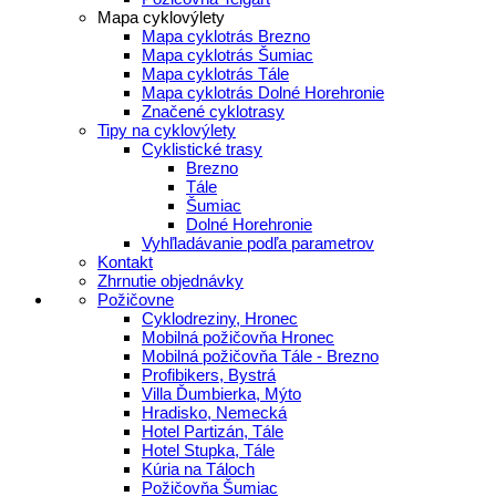
Mapa cyklovýlety
Mapa cyklotrás Brezno
Mapa cyklotrás Šumiac
Mapa cyklotrás Tále
Mapa cyklotrás Dolné Horehronie
Značené cyklotrasy
Tipy na cyklovýlety
Cyklistické trasy
Brezno
Tále
Šumiac
Dolné Horehronie
Vyhľladávanie podľa parametrov
Kontakt
Zhrnutie objednávky
Požičovne
Cyklodreziny, Hronec
Mobilná požičovňa Hronec
Mobilná požičovňa Tále - Brezno
Profibikers, Bystrá
Villa Ďumbierka, Mýto
Hradisko, Nemecká
Hotel Partizán, Tále
Hotel Stupka, Tále
Kúria na Táloch
Požičovňa Šumiac