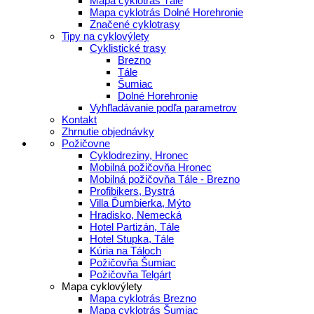
Mapa cyklotrás Tále
Mapa cyklotrás Dolné Horehronie
Značené cyklotrasy
Tipy na cyklovýlety
Cyklistické trasy
Brezno
Tále
Šumiac
Dolné Horehronie
Vyhľladávanie podľa parametrov
Kontakt
Zhrnutie objednávky
Požičovne
Cyklodreziny, Hronec
Mobilná požičovňa Hronec
Mobilná požičovňa Tále - Brezno
Profibikers, Bystrá
Villa Ďumbierka, Mýto
Hradisko, Nemecká
Hotel Partizán, Tále
Hotel Stupka, Tále
Kúria na Táloch
Požičovňa Šumiac
Požičovňa Telgárt
Mapa cyklovýlety
Mapa cyklotrás Brezno
Mapa cyklotrás Šumiac