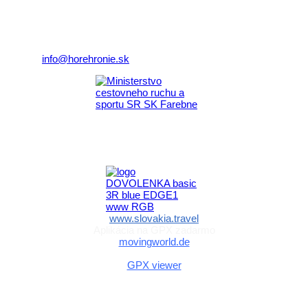
Nám. gen. M.R. Štefánika 3
977 01 Brezno
Telefón:
+421 911 633 119
E-mail:
info@horehronie.sk
Aktivita realizovaná s finančnou podporou
Ministerstva cestovného ruchu
a športu Slovenskej republiky
www.slovakia.travel
Aplikácia na GPX zadarmo
movingworld.de
Aplikácia na GPX zadarmo (Android)
GPX viewer