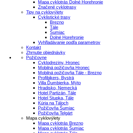
Mapa cyklotrás Dolné Horehronie
Značené cyklotrasy
Tipy na cyklovýlety
Cyklistické trasy
Brezno
Tále
Šumiac
Dolné Horehronie
Vyhľladávanie podľa parametrov
Kontakt
Zhrnutie objednávky
Požičovne
Cyklodreziny, Hronec
Mobilná požičovňa Hronec
Mobilná požičovňa Tále - Brezno
Profibikers, Bystrá
Villa Ďumbierka, Mýto
Hradisko, Nemecká
Hotel Partizán, Tále
Hotel Stupka, Tále
Kúria na Táloch
Požičovňa Šumiac
Požičovňa Telgárt
Mapa cyklovýlety
Mapa cyklotrás Brezno
Mapa cyklotrás Šumiac