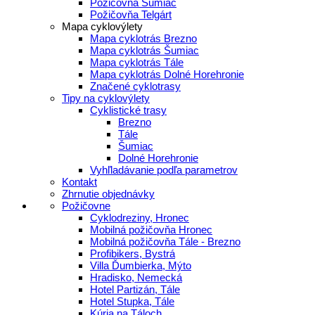
Požičovňa Šumiac
Požičovňa Telgárt
Mapa cyklovýlety
Mapa cyklotrás Brezno
Mapa cyklotrás Šumiac
Mapa cyklotrás Tále
Mapa cyklotrás Dolné Horehronie
Značené cyklotrasy
Tipy na cyklovýlety
Cyklistické trasy
Brezno
Tále
Šumiac
Dolné Horehronie
Vyhľladávanie podľa parametrov
Kontakt
Zhrnutie objednávky
Požičovne
Cyklodreziny, Hronec
Mobilná požičovňa Hronec
Mobilná požičovňa Tále - Brezno
Profibikers, Bystrá
Villa Ďumbierka, Mýto
Hradisko, Nemecká
Hotel Partizán, Tále
Hotel Stupka, Tále
Kúria na Táloch