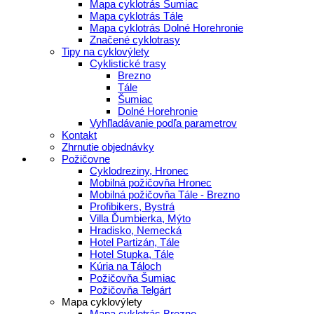
Mapa cyklotrás Šumiac
Mapa cyklotrás Tále
Mapa cyklotrás Dolné Horehronie
Značené cyklotrasy
Tipy na cyklovýlety
Cyklistické trasy
Brezno
Tále
Šumiac
Dolné Horehronie
Vyhľladávanie podľa parametrov
Kontakt
Zhrnutie objednávky
Požičovne
Cyklodreziny, Hronec
Mobilná požičovňa Hronec
Mobilná požičovňa Tále - Brezno
Profibikers, Bystrá
Villa Ďumbierka, Mýto
Hradisko, Nemecká
Hotel Partizán, Tále
Hotel Stupka, Tále
Kúria na Táloch
Požičovňa Šumiac
Požičovňa Telgárt
Mapa cyklovýlety
Mapa cyklotrás Brezno