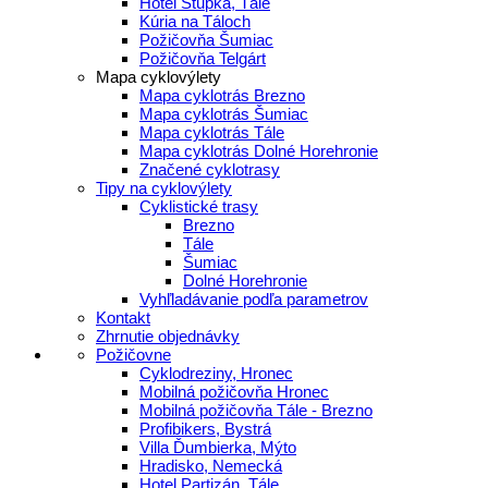
Hotel Stupka, Tále
Kúria na Táloch
Požičovňa Šumiac
Požičovňa Telgárt
Mapa cyklovýlety
Mapa cyklotrás Brezno
Mapa cyklotrás Šumiac
Mapa cyklotrás Tále
Mapa cyklotrás Dolné Horehronie
Značené cyklotrasy
Tipy na cyklovýlety
Cyklistické trasy
Brezno
Tále
Šumiac
Dolné Horehronie
Vyhľladávanie podľa parametrov
Kontakt
Zhrnutie objednávky
Požičovne
Cyklodreziny, Hronec
Mobilná požičovňa Hronec
Mobilná požičovňa Tále - Brezno
Profibikers, Bystrá
Villa Ďumbierka, Mýto
Hradisko, Nemecká
Hotel Partizán, Tále