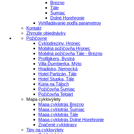
Brezno
Tále
Šumiac
Dolné Horehronie
Vyhľladávanie podľa parametrov
Kontakt
Zhrnutie objednávky
Požičovne
Cyklodreziny, Hronec
Mobilná požičovňa Hronec
Mobilná požičovňa Tále - Brezno
Profibikers, Bystrá
Villa Ďumbierka, Mýto
Hradisko, Nemecká
Hotel Partizán, Tále
Hotel Stupka, Tále
Kúria na Táloch
Požičovňa Šumiac
Požičovňa Telgárt
Mapa cyklovýlety
Mapa cyklotrás Brezno
Mapa cyklotrás Šumiac
Mapa cyklotrás Tále
Mapa cyklotrás Dolné Horehronie
Značené cyklotrasy
Tipy na cyklovýlety