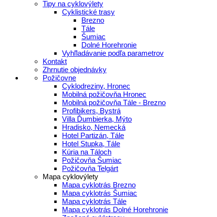
Tipy na cyklovýlety
Cyklistické trasy
Brezno
Tále
Šumiac
Dolné Horehronie
Vyhľladávanie podľa parametrov
Kontakt
Zhrnutie objednávky
Požičovne
Cyklodreziny, Hronec
Mobilná požičovňa Hronec
Mobilná požičovňa Tále - Brezno
Profibikers, Bystrá
Villa Ďumbierka, Mýto
Hradisko, Nemecká
Hotel Partizán, Tále
Hotel Stupka, Tále
Kúria na Táloch
Požičovňa Šumiac
Požičovňa Telgárt
Mapa cyklovýlety
Mapa cyklotrás Brezno
Mapa cyklotrás Šumiac
Mapa cyklotrás Tále
Mapa cyklotrás Dolné Horehronie