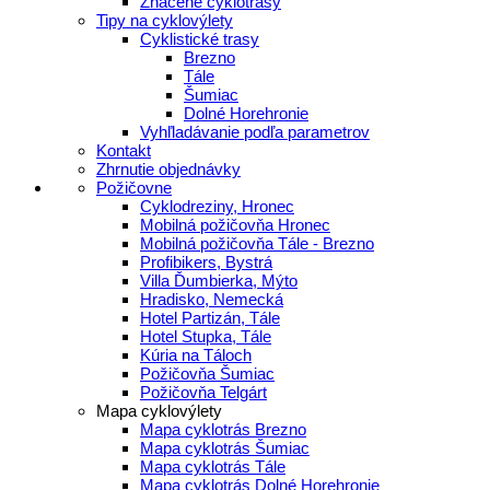
Značené cyklotrasy
Tipy na cyklovýlety
Cyklistické trasy
Brezno
Tále
Šumiac
Dolné Horehronie
Vyhľladávanie podľa parametrov
Kontakt
Zhrnutie objednávky
Požičovne
Cyklodreziny, Hronec
Mobilná požičovňa Hronec
Mobilná požičovňa Tále - Brezno
Profibikers, Bystrá
Villa Ďumbierka, Mýto
Hradisko, Nemecká
Hotel Partizán, Tále
Hotel Stupka, Tále
Kúria na Táloch
Požičovňa Šumiac
Požičovňa Telgárt
Mapa cyklovýlety
Mapa cyklotrás Brezno
Mapa cyklotrás Šumiac
Mapa cyklotrás Tále
Mapa cyklotrás Dolné Horehronie