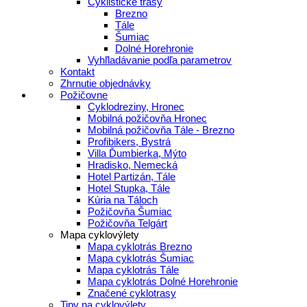
Cyklistické trasy
Brezno
Tále
Šumiac
Dolné Horehronie
Vyhľladávanie podľa parametrov
Kontakt
Zhrnutie objednávky
Požičovne
Cyklodreziny, Hronec
Mobilná požičovňa Hronec
Mobilná požičovňa Tále - Brezno
Profibikers, Bystrá
Villa Ďumbierka, Mýto
Hradisko, Nemecká
Hotel Partizán, Tále
Hotel Stupka, Tále
Kúria na Táloch
Požičovňa Šumiac
Požičovňa Telgárt
Mapa cyklovýlety
Mapa cyklotrás Brezno
Mapa cyklotrás Šumiac
Mapa cyklotrás Tále
Mapa cyklotrás Dolné Horehronie
Značené cyklotrasy
Tipy na cyklovýlety