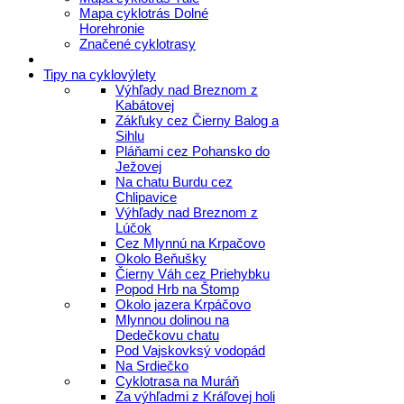
Mapa cyklotrás Dolné
Horehronie
Značené cyklotrasy
Tipy na cyklovýlety
Výhľady nad Breznom z
Kabátovej
Zákľuky cez Čierny Balog a
Sihlu
Pláňami cez Pohansko do
Ježovej
Na chatu Burdu cez
Chlipavice
Výhľady nad Breznom z
Lúčok
Cez Mlynnú na Krpačovo
Okolo Beňušky
Čierny Váh cez Priehybku
Popod Hrb na Štomp
Okolo jazera Krpáčovo
Mlynnou dolinou na
Dedečkovu chatu
Pod Vajskovksý vodopád
Na Srdiečko
Cyklotrasa na Muráň
Za výhľadmi z Kráľovej holi