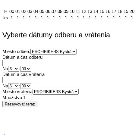
H
00
01
02
03
04
05
06
07
08
09
10
11
12
13
14
15
16
17
18
19
20
ks
1
1
1
1
1
1
1
1
1
1
1
1
1
1
1
1
1
1
1
1
1
Vyberte dátumy odberu a vrátenia
Miesto odberu
Dátum a čas odberu
Na
:
Dátum a čas vrátenia
Na
:
Miesto vrátenia
Množstvo