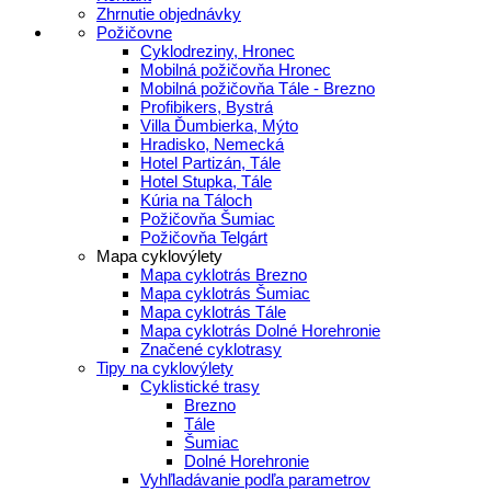
Zhrnutie objednávky
Požičovne
Cyklodreziny, Hronec
Mobilná požičovňa Hronec
Mobilná požičovňa Tále - Brezno
Profibikers, Bystrá
Villa Ďumbierka, Mýto
Hradisko, Nemecká
Hotel Partizán, Tále
Hotel Stupka, Tále
Kúria na Táloch
Požičovňa Šumiac
Požičovňa Telgárt
Mapa cyklovýlety
Mapa cyklotrás Brezno
Mapa cyklotrás Šumiac
Mapa cyklotrás Tále
Mapa cyklotrás Dolné Horehronie
Značené cyklotrasy
Tipy na cyklovýlety
Cyklistické trasy
Brezno
Tále
Šumiac
Dolné Horehronie
Vyhľladávanie podľa parametrov