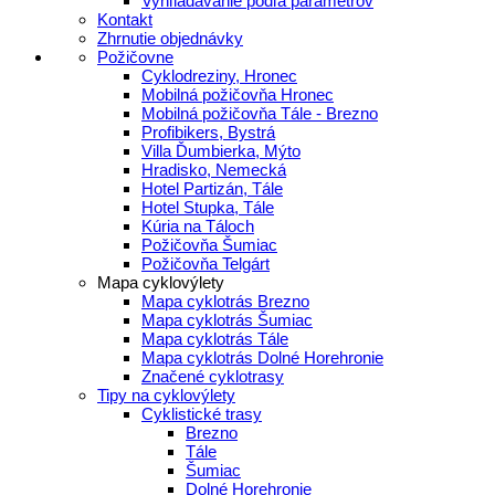
Vyhľladávanie podľa parametrov
Kontakt
Zhrnutie objednávky
Požičovne
Cyklodreziny, Hronec
Mobilná požičovňa Hronec
Mobilná požičovňa Tále - Brezno
Profibikers, Bystrá
Villa Ďumbierka, Mýto
Hradisko, Nemecká
Hotel Partizán, Tále
Hotel Stupka, Tále
Kúria na Táloch
Požičovňa Šumiac
Požičovňa Telgárt
Mapa cyklovýlety
Mapa cyklotrás Brezno
Mapa cyklotrás Šumiac
Mapa cyklotrás Tále
Mapa cyklotrás Dolné Horehronie
Značené cyklotrasy
Tipy na cyklovýlety
Cyklistické trasy
Brezno
Tále
Šumiac
Dolné Horehronie