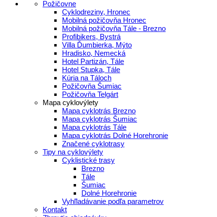
Požičovne
Cyklodreziny, Hronec
Mobilná požičovňa Hronec
Mobilná požičovňa Tále - Brezno
Profibikers, Bystrá
Villa Ďumbierka, Mýto
Hradisko, Nemecká
Hotel Partizán, Tále
Hotel Stupka, Tále
Kúria na Táloch
Požičovňa Šumiac
Požičovňa Telgárt
Mapa cyklovýlety
Mapa cyklotrás Brezno
Mapa cyklotrás Šumiac
Mapa cyklotrás Tále
Mapa cyklotrás Dolné Horehronie
Značené cyklotrasy
Tipy na cyklovýlety
Cyklistické trasy
Brezno
Tále
Šumiac
Dolné Horehronie
Vyhľladávanie podľa parametrov
Kontakt