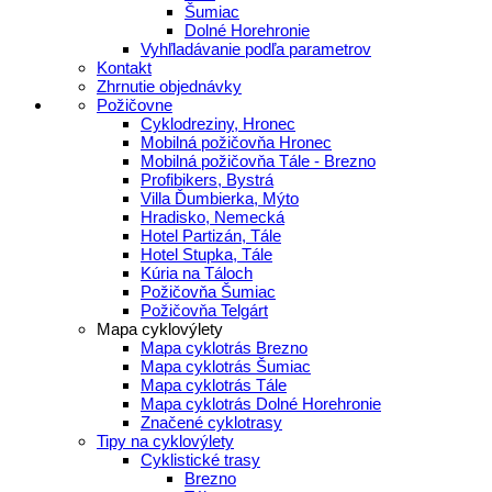
Šumiac
Dolné Horehronie
Vyhľladávanie podľa parametrov
Kontakt
Zhrnutie objednávky
Požičovne
Cyklodreziny, Hronec
Mobilná požičovňa Hronec
Mobilná požičovňa Tále - Brezno
Profibikers, Bystrá
Villa Ďumbierka, Mýto
Hradisko, Nemecká
Hotel Partizán, Tále
Hotel Stupka, Tále
Kúria na Táloch
Požičovňa Šumiac
Požičovňa Telgárt
Mapa cyklovýlety
Mapa cyklotrás Brezno
Mapa cyklotrás Šumiac
Mapa cyklotrás Tále
Mapa cyklotrás Dolné Horehronie
Značené cyklotrasy
Tipy na cyklovýlety
Cyklistické trasy
Brezno