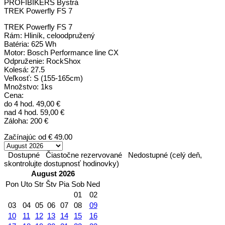
PROFIBIKERS Bystrá
TREK Powerfly FS 7
TREK Powerfly FS 7
Rám: Hliník, celoodpružený
Batéria: 625 Wh
Motor: Bosch Performance line CX
Odpruženie: RockShox
Kolesá: 27.5
Veľkosť: S (155-165cm)
Množstvo: 1ks
Cena:
do 4 hod. 49,00 €
nad 4 hod. 59,00 €
Záloha: 200 €
Začínajúc od
€ 49.00
Dostupné
Čiastočne rezervované
Nedostupné (celý deň,
skontrolujte dostupnosť hodinovky)
August 2026
Pon
Uto
Str
Štv
Pia
Sob
Ned
01
02
03
04
05
06
07
08
09
10
11
12
13
14
15
16