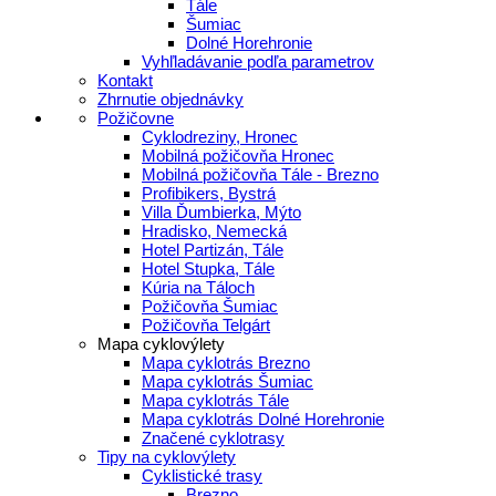
Tále
Šumiac
Dolné Horehronie
Vyhľladávanie podľa parametrov
Kontakt
Zhrnutie objednávky
Požičovne
Cyklodreziny, Hronec
Mobilná požičovňa Hronec
Mobilná požičovňa Tále - Brezno
Profibikers, Bystrá
Villa Ďumbierka, Mýto
Hradisko, Nemecká
Hotel Partizán, Tále
Hotel Stupka, Tále
Kúria na Táloch
Požičovňa Šumiac
Požičovňa Telgárt
Mapa cyklovýlety
Mapa cyklotrás Brezno
Mapa cyklotrás Šumiac
Mapa cyklotrás Tále
Mapa cyklotrás Dolné Horehronie
Značené cyklotrasy
Tipy na cyklovýlety
Cyklistické trasy
Brezno