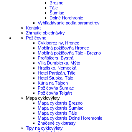
Brezno
Tále
Šumiac
Dolné Horehronie
Vyhľladávanie podľa parametrov
Kontakt
Zhrnutie objednávky
Požičovne
Cyklodreziny, Hronec
Mobilná požičovňa Hronec
Mobilná požičovňa Tále - Brezno
Profibikers, Bystrá
Villa Ďumbierka, Mýto
Hradisko, Nemecká
Hotel Partizán, Tále
Hotel Stupka, Tále
Kúria na Táloch
Požičovňa Šumiac
Požičovňa Telgárt
Mapa cyklovýlety
Mapa cyklotrás Brezno
Mapa cyklotrás Šumiac
Mapa cyklotrás Tále
Mapa cyklotrás Dolné Horehronie
Značené cyklotrasy
Tipy na cyklovýlety