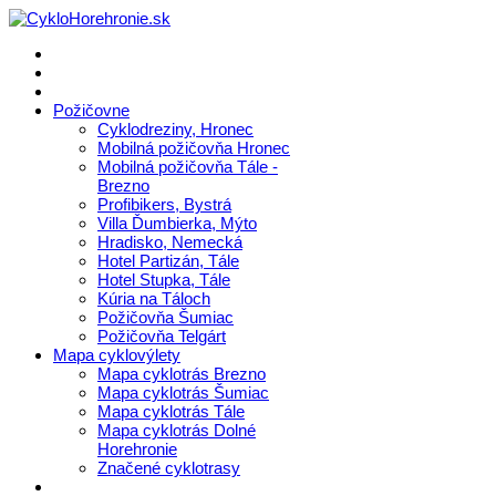
Požičovne
Cyklodreziny, Hronec
Mobilná požičovňa Hronec
Mobilná požičovňa Tále -
Brezno
Profibikers, Bystrá
Villa Ďumbierka, Mýto
Hradisko, Nemecká
Hotel Partizán, Tále
Hotel Stupka, Tále
Kúria na Táloch
Požičovňa Šumiac
Požičovňa Telgárt
Mapa cyklovýlety
Mapa cyklotrás Brezno
Mapa cyklotrás Šumiac
Mapa cyklotrás Tále
Mapa cyklotrás Dolné
Horehronie
Značené cyklotrasy