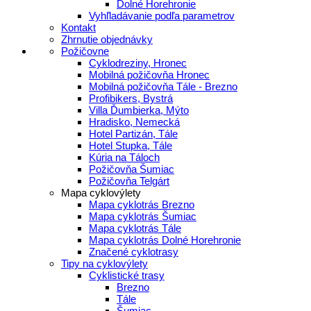
Dolné Horehronie
Vyhľladávanie podľa parametrov
Kontakt
Zhrnutie objednávky
Požičovne
Cyklodreziny, Hronec
Mobilná požičovňa Hronec
Mobilná požičovňa Tále - Brezno
Profibikers, Bystrá
Villa Ďumbierka, Mýto
Hradisko, Nemecká
Hotel Partizán, Tále
Hotel Stupka, Tále
Kúria na Táloch
Požičovňa Šumiac
Požičovňa Telgárt
Mapa cyklovýlety
Mapa cyklotrás Brezno
Mapa cyklotrás Šumiac
Mapa cyklotrás Tále
Mapa cyklotrás Dolné Horehronie
Značené cyklotrasy
Tipy na cyklovýlety
Cyklistické trasy
Brezno
Tále
Šumiac