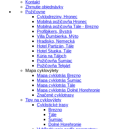
Kontakt
Zhrnutie objednávky
Požičovne
Cyklodreziny, Hronec
Mobilná požičovňa Hronec
Mobilná požičovňa Tále - Brezno
Profibikers, Bystrá
Villa Ďumbierka, Mýto
Hradisko, Nemecká
Hotel Partizán, Tále
Hotel Stupka, Tále
Kúria na Táloch
Požičovňa Šumiac
Požičovňa Telgárt
Mapa cyklovýlety
Mapa cyklotrás Brezno
Mapa cyklotrás Šumiac
Mapa cyklotrás Tále
Mapa cyklotrás Dolné Horehronie
Značené cyklotrasy
Tipy na cyklovýlety
Cyklistické trasy
Brezno
Tále
Šumiac
Dolné Horehronie