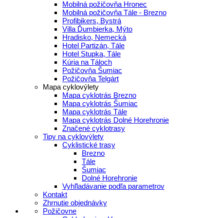
Mobilná požičovňa Hronec
Mobilná požičovňa Tále - Brezno
Profibikers, Bystrá
Villa Ďumbierka, Mýto
Hradisko, Nemecká
Hotel Partizán, Tále
Hotel Stupka, Tále
Kúria na Táloch
Požičovňa Šumiac
Požičovňa Telgárt
Mapa cyklovýlety
Mapa cyklotrás Brezno
Mapa cyklotrás Šumiac
Mapa cyklotrás Tále
Mapa cyklotrás Dolné Horehronie
Značené cyklotrasy
Tipy na cyklovýlety
Cyklistické trasy
Brezno
Tále
Šumiac
Dolné Horehronie
Vyhľladávanie podľa parametrov
Kontakt
Zhrnutie objednávky
Požičovne