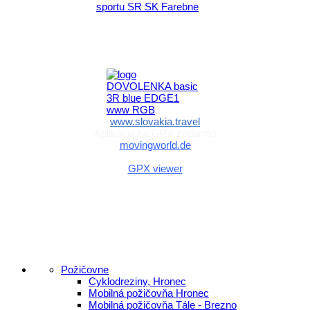
Aktivita realizovaná s finančnou podporou
Ministerstva cestovného ruchu
a športu Slovenskej republiky
www.slovakia.travel
Aplikácia na GPX zadarmo
movingworld.de
Aplikácia na GPX zadarmo (Android)
GPX viewer
Požičovne
Cyklodreziny, Hronec
Mobilná požičovňa Hronec
Mobilná požičovňa Tále - Brezno