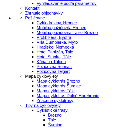
Vyhľladávanie podľa parametrov
Kontakt
Zhrnutie objednávky
Požičovne
Cyklodreziny, Hronec
Mobilná požičovňa Hronec
Mobilná požičovňa Tále - Brezno
Profibikers, Bystrá
Villa Ďumbierka, Mýto
Hradisko, Nemecká
Hotel Partizán, Tále
Hotel Stupka, Tále
Kúria na Táloch
Požičovňa Šumiac
Požičovňa Telgárt
Mapa cyklovýlety
Mapa cyklotrás Brezno
Mapa cyklotrás Šumiac
Mapa cyklotrás Tále
Mapa cyklotrás Dolné Horehronie
Značené cyklotrasy
Tipy na cyklovýlety
Cyklistické trasy
Brezno
Tále
Šumiac