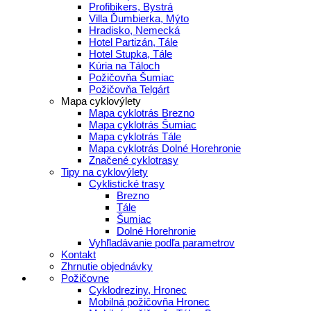
Profibikers, Bystrá
Villa Ďumbierka, Mýto
Hradisko, Nemecká
Hotel Partizán, Tále
Hotel Stupka, Tále
Kúria na Táloch
Požičovňa Šumiac
Požičovňa Telgárt
Mapa cyklovýlety
Mapa cyklotrás Brezno
Mapa cyklotrás Šumiac
Mapa cyklotrás Tále
Mapa cyklotrás Dolné Horehronie
Značené cyklotrasy
Tipy na cyklovýlety
Cyklistické trasy
Brezno
Tále
Šumiac
Dolné Horehronie
Vyhľladávanie podľa parametrov
Kontakt
Zhrnutie objednávky
Požičovne
Cyklodreziny, Hronec
Mobilná požičovňa Hronec