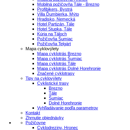
Mobilná požičovňa Tále - Brezno
Profibikers, Bystrá
Villa Ďumbierka, Mýto
Hradisko, Nemecká
Hotel Partizán, Tále
Hotel Stupka, Tále
Kúria na Táloch
Požičovňa Šumiac
Požičovňa Telgárt
Mapa cyklovýlety
Mapa cyklotrás Brezno
Mapa cyklotrás Šumiac
Mapa cyklotrás Tále
Mapa cyklotrás Dolné Horehronie
Značené cyklotrasy
Tipy na cyklovýlety
Cyklistické trasy
Brezno
Tále
Šumiac
Dolné Horehronie
Vyhľladávanie podľa parametrov
Kontakt
Zhrnutie objednávky
Požičovne
Cyklodreziny, Hronec