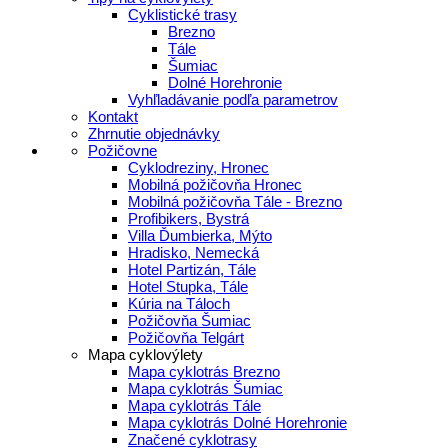
Cyklistické trasy
Brezno
Tále
Šumiac
Dolné Horehronie
Vyhľladávanie podľa parametrov
Kontakt
Zhrnutie objednávky
Požičovne
Cyklodreziny, Hronec
Mobilná požičovňa Hronec
Mobilná požičovňa Tále - Brezno
Profibikers, Bystrá
Villa Ďumbierka, Mýto
Hradisko, Nemecká
Hotel Partizán, Tále
Hotel Stupka, Tále
Kúria na Táloch
Požičovňa Šumiac
Požičovňa Telgárt
Mapa cyklovýlety
Mapa cyklotrás Brezno
Mapa cyklotrás Šumiac
Mapa cyklotrás Tále
Mapa cyklotrás Dolné Horehronie
Značené cyklotrasy