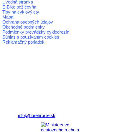
Úvodná stránka
E-Bike požičovňa
Tipy na cyklovýlety
Mapa
Ochrana osobných údajov
Obchodné podmienky
Podmienky prevádzky cyklodrezín
Súhlas s používaním cookies
Reklamačný poriadok
© 2026 horehronie.sk
REGIÓN HOREHRONIE
oblastná organizácia cestovného ruchu
Klaster Horehronie
združenie cestovného ruchu
Nám. gen. M.R. Štefánika 3
977 01 Brezno
Telefón:
+421 911 633 119
E-mail:
info@horehronie.sk