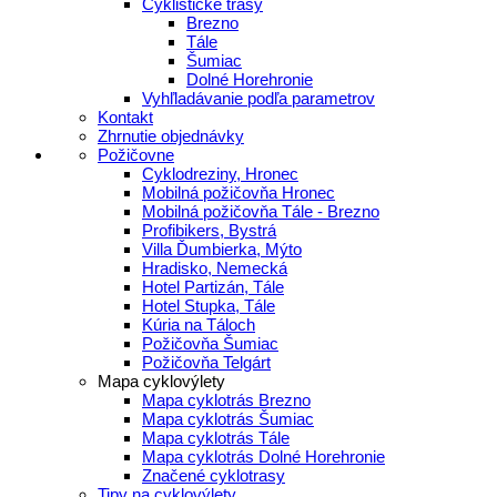
Cyklistické trasy
Brezno
Tále
Šumiac
Dolné Horehronie
Vyhľladávanie podľa parametrov
Kontakt
Zhrnutie objednávky
Požičovne
Cyklodreziny, Hronec
Mobilná požičovňa Hronec
Mobilná požičovňa Tále - Brezno
Profibikers, Bystrá
Villa Ďumbierka, Mýto
Hradisko, Nemecká
Hotel Partizán, Tále
Hotel Stupka, Tále
Kúria na Táloch
Požičovňa Šumiac
Požičovňa Telgárt
Mapa cyklovýlety
Mapa cyklotrás Brezno
Mapa cyklotrás Šumiac
Mapa cyklotrás Tále
Mapa cyklotrás Dolné Horehronie
Značené cyklotrasy
Tipy na cyklovýlety