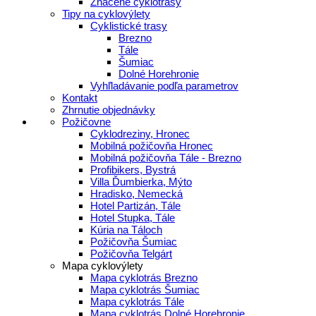
Značené cyklotrasy
Tipy na cyklovýlety
Cyklistické trasy
Brezno
Tále
Šumiac
Dolné Horehronie
Vyhľladávanie podľa parametrov
Kontakt
Zhrnutie objednávky
Požičovne
Cyklodreziny, Hronec
Mobilná požičovňa Hronec
Mobilná požičovňa Tále - Brezno
Profibikers, Bystrá
Villa Ďumbierka, Mýto
Hradisko, Nemecká
Hotel Partizán, Tále
Hotel Stupka, Tále
Kúria na Táloch
Požičovňa Šumiac
Požičovňa Telgárt
Mapa cyklovýlety
Mapa cyklotrás Brezno
Mapa cyklotrás Šumiac
Mapa cyklotrás Tále
Mapa cyklotrás Dolné Horehronie