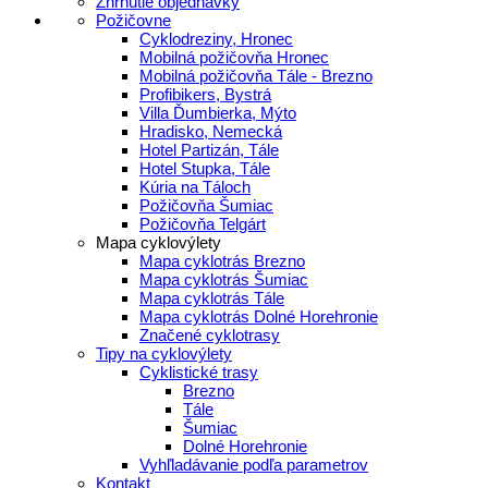
Zhrnutie objednávky
Požičovne
Cyklodreziny, Hronec
Mobilná požičovňa Hronec
Mobilná požičovňa Tále - Brezno
Profibikers, Bystrá
Villa Ďumbierka, Mýto
Hradisko, Nemecká
Hotel Partizán, Tále
Hotel Stupka, Tále
Kúria na Táloch
Požičovňa Šumiac
Požičovňa Telgárt
Mapa cyklovýlety
Mapa cyklotrás Brezno
Mapa cyklotrás Šumiac
Mapa cyklotrás Tále
Mapa cyklotrás Dolné Horehronie
Značené cyklotrasy
Tipy na cyklovýlety
Cyklistické trasy
Brezno
Tále
Šumiac
Dolné Horehronie
Vyhľladávanie podľa parametrov
Kontakt