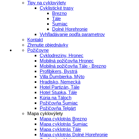
Tipy na cyklovýlety
Cyklistické trasy
Brezno
Tále
Šumiac
Dolné Horehronie
Vyhľladávanie podľa parametrov
Kontakt
Zhrnutie objednávky
Požičovne
Cyklodreziny, Hronec
Mobilná požičovňa Hronec
Mobilná požičovňa Tále - Brezno
Profibikers, Bystrá
Villa Ďumbierka, Mýto
Hradisko, Nemecká
Hotel Partizán, Tále
Hotel Stupka, Tále
Kúria na Táloch
Požičovňa Šumiac
Požičovňa Telgárt
Mapa cyklovýlety
Mapa cyklotrás Brezno
Mapa cyklotrás Šumiac
Mapa cyklotrás Tále
Mapa cyklotrás Dolné Horehronie