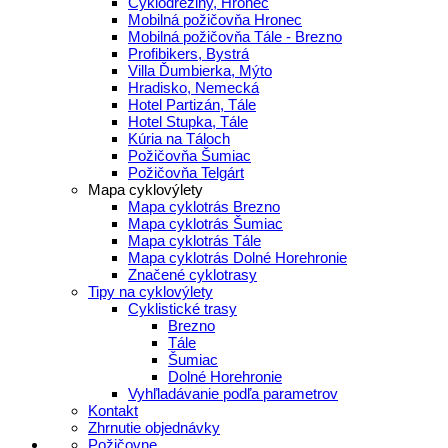
Cyklodreziny, Hronec
Mobilná požičovňa Hronec
Mobilná požičovňa Tále - Brezno
Profibikers, Bystrá
Villa Ďumbierka, Mýto
Hradisko, Nemecká
Hotel Partizán, Tále
Hotel Stupka, Tále
Kúria na Táloch
Požičovňa Šumiac
Požičovňa Telgárt
Mapa cyklovýlety
Mapa cyklotrás Brezno
Mapa cyklotrás Šumiac
Mapa cyklotrás Tále
Mapa cyklotrás Dolné Horehronie
Značené cyklotrasy
Tipy na cyklovýlety
Cyklistické trasy
Brezno
Tále
Šumiac
Dolné Horehronie
Vyhľladávanie podľa parametrov
Kontakt
Zhrnutie objednávky
Požičovne