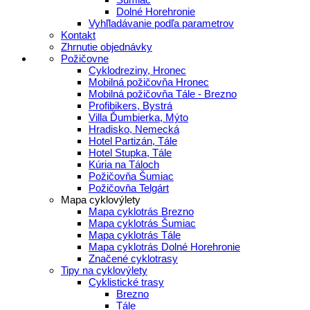
Dolné Horehronie
Vyhľladávanie podľa parametrov
Kontakt
Zhrnutie objednávky
Požičovne
Cyklodreziny, Hronec
Mobilná požičovňa Hronec
Mobilná požičovňa Tále - Brezno
Profibikers, Bystrá
Villa Ďumbierka, Mýto
Hradisko, Nemecká
Hotel Partizán, Tále
Hotel Stupka, Tále
Kúria na Táloch
Požičovňa Šumiac
Požičovňa Telgárt
Mapa cyklovýlety
Mapa cyklotrás Brezno
Mapa cyklotrás Šumiac
Mapa cyklotrás Tále
Mapa cyklotrás Dolné Horehronie
Značené cyklotrasy
Tipy na cyklovýlety
Cyklistické trasy
Brezno
Tále