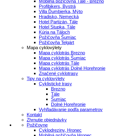
Mobilná požičovňa Tále - Brezno
Profibikers, Bystrá
Villa Ďumbierka, Mýto
Hradisko, Nemecká
Hotel Partizán, Tále
Hotel Stupka, Tále
Kúria na Táloch
Požičovňa Šumiac
Požičovňa Telgárt
Mapa cyklovýlety
Mapa cyklotrás Brezno
Mapa cyklotrás Šumiac
Mapa cyklotrás Tále
Mapa cyklotrás Dolné Horehronie
Značené cyklotrasy
Tipy na cyklovýlety
Cyklistické trasy
Brezno
Tále
Šumiac
Dolné Horehronie
Vyhľladávanie podľa parametrov
Kontakt
Zhrnutie objednávky
Požičovne
Cyklodreziny, Hronec
Mobilná požičovňa Hronec