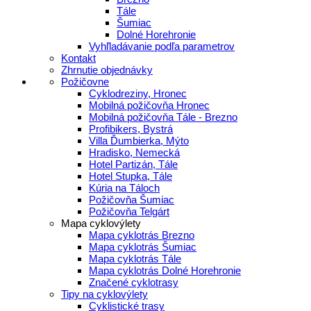
Tále
Šumiac
Dolné Horehronie
Vyhľladávanie podľa parametrov
Kontakt
Zhrnutie objednávky
Požičovne
Cyklodreziny, Hronec
Mobilná požičovňa Hronec
Mobilná požičovňa Tále - Brezno
Profibikers, Bystrá
Villa Ďumbierka, Mýto
Hradisko, Nemecká
Hotel Partizán, Tále
Hotel Stupka, Tále
Kúria na Táloch
Požičovňa Šumiac
Požičovňa Telgárt
Mapa cyklovýlety
Mapa cyklotrás Brezno
Mapa cyklotrás Šumiac
Mapa cyklotrás Tále
Mapa cyklotrás Dolné Horehronie
Značené cyklotrasy
Tipy na cyklovýlety
Cyklistické trasy