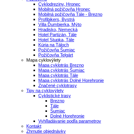
Cyklodreziny, Hronec
Mobilná požičovňa Hronec
Mobilná požičovňa Tále - Brezno
Profibikers, Bystrá
Villa Ďumbierka, Mýto
Hradisko, Nemecká
Hotel Partizán, Tále
Hotel Stupka, Tále
Kúria na Táloch
Požičovňa Šumiac
Požičovňa Telgárt
Mapa cyklovýlety
Mapa cyklotrás Brezno
Mapa cyklotrás Šumiac
Mapa cyklotrás Tále
Mapa cyklotrás Dolné Horehronie
Značené cyklotrasy
Tipy na cyklovýlety
Cyklistické trasy
Brezno
Tále
Šumiac
Dolné Horehronie
Vyhľladávanie podľa parametrov
Kontakt
Zhrnutie objednávky