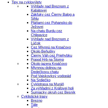
Tipy na cyklovýlety
Výhľady nad Breznom z
Kabátovej
Zákľuky cez Čierny Balog a
Sihlu
Pláňami cez Pohansko do
Ježovej
Na chatu Burdu cez
Chlipavice
Výhľady nad Breznom z
Lúčok
Cez Mlynnú na Krpačovo
Okolo Beňušky
Čierny Váh cez Priehybku
Popod Hrb na Štomp
Okolo jazera Krpáčovo
Mlynnou dolinou na
Dedečkovu chatu
Pod Vajskovksý vodopád
Na Srdiečko
Cyklotrasa na Muráň
Za výhľadmi z Kráľovej holi
Šumiacky okruh cez Besník
Cyklistické trasy
Brezno
Tále