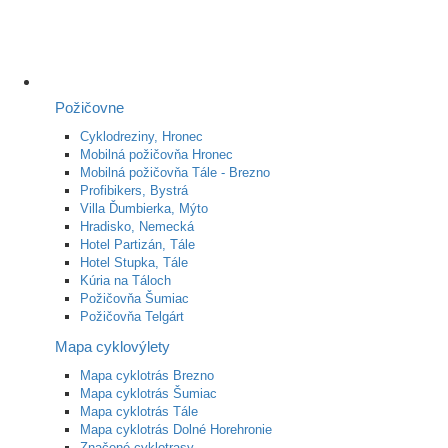
Požičovne
Cyklodreziny, Hronec
Mobilná požičovňa Hronec
Mobilná požičovňa Tále - Brezno
Profibikers, Bystrá
Villa Ďumbierka, Mýto
Hradisko, Nemecká
Hotel Partizán, Tále
Hotel Stupka, Tále
Kúria na Táloch
Požičovňa Šumiac
Požičovňa Telgárt
Mapa cyklovýlety
Mapa cyklotrás Brezno
Mapa cyklotrás Šumiac
Mapa cyklotrás Tále
Mapa cyklotrás Dolné Horehronie
Značené cyklotrasy