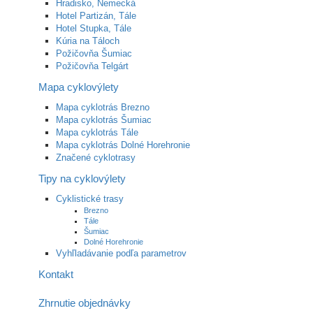
Hradisko, Nemecká
Hotel Partizán, Tále
Hotel Stupka, Tále
Kúria na Táloch
Požičovňa Šumiac
Požičovňa Telgárt
Mapa cyklovýlety
Mapa cyklotrás Brezno
Mapa cyklotrás Šumiac
Mapa cyklotrás Tále
Mapa cyklotrás Dolné Horehronie
Značené cyklotrasy
Tipy na cyklovýlety
Cyklistické trasy
Brezno
Tále
Šumiac
Dolné Horehronie
Vyhľladávanie podľa parametrov
Kontakt
Zhrnutie objednávky