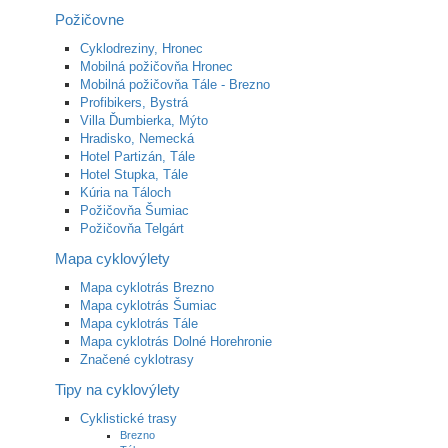
Požičovne
Cyklodreziny, Hronec
Mobilná požičovňa Hronec
Mobilná požičovňa Tále - Brezno
Profibikers, Bystrá
Villa Ďumbierka, Mýto
Hradisko, Nemecká
Hotel Partizán, Tále
Hotel Stupka, Tále
Kúria na Táloch
Požičovňa Šumiac
Požičovňa Telgárt
Mapa cyklovýlety
Mapa cyklotrás Brezno
Mapa cyklotrás Šumiac
Mapa cyklotrás Tále
Mapa cyklotrás Dolné Horehronie
Značené cyklotrasy
Tipy na cyklovýlety
Cyklistické trasy
Brezno