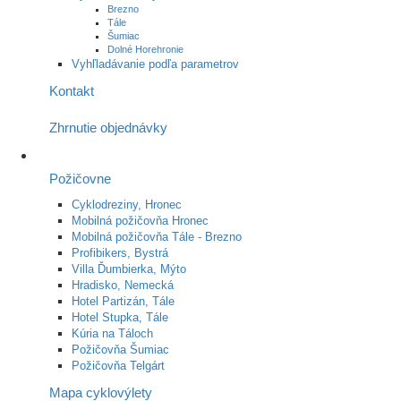
Brezno
Tále
Šumiac
Dolné Horehronie
Vyhľladávanie podľa parametrov
Kontakt
Zhrnutie objednávky
Požičovne
Cyklodreziny, Hronec
Mobilná požičovňa Hronec
Mobilná požičovňa Tále - Brezno
Profibikers, Bystrá
Villa Ďumbierka, Mýto
Hradisko, Nemecká
Hotel Partizán, Tále
Hotel Stupka, Tále
Kúria na Táloch
Požičovňa Šumiac
Požičovňa Telgárt
Mapa cyklovýlety