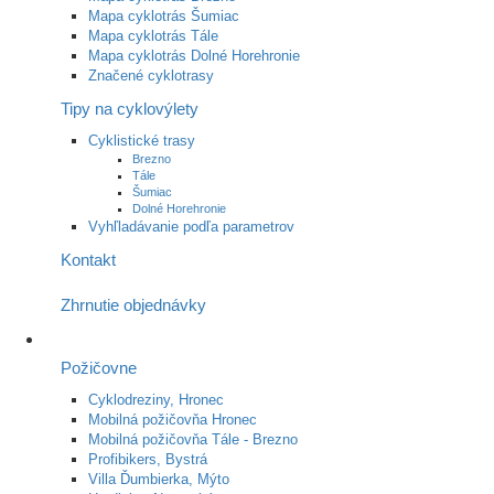
Mapa cyklotrás Šumiac
Mapa cyklotrás Tále
Mapa cyklotrás Dolné Horehronie
Značené cyklotrasy
Tipy na cyklovýlety
Cyklistické trasy
Brezno
Tále
Šumiac
Dolné Horehronie
Vyhľladávanie podľa parametrov
Kontakt
Zhrnutie objednávky
Požičovne
Cyklodreziny, Hronec
Mobilná požičovňa Hronec
Mobilná požičovňa Tále - Brezno
Profibikers, Bystrá
Villa Ďumbierka, Mýto