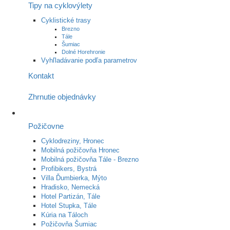
Tipy na cyklovýlety
Cyklistické trasy
Brezno
Tále
Šumiac
Dolné Horehronie
Vyhľladávanie podľa parametrov
Kontakt
Zhrnutie objednávky
Požičovne
Cyklodreziny, Hronec
Mobilná požičovňa Hronec
Mobilná požičovňa Tále - Brezno
Profibikers, Bystrá
Villa Ďumbierka, Mýto
Hradisko, Nemecká
Hotel Partizán, Tále
Hotel Stupka, Tále
Kúria na Táloch
Požičovňa Šumiac