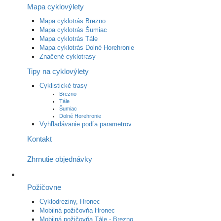
Mapa cyklovýlety
Mapa cyklotrás Brezno
Mapa cyklotrás Šumiac
Mapa cyklotrás Tále
Mapa cyklotrás Dolné Horehronie
Značené cyklotrasy
Tipy na cyklovýlety
Cyklistické trasy
Brezno
Tále
Šumiac
Dolné Horehronie
Vyhľladávanie podľa parametrov
Kontakt
Zhrnutie objednávky
Požičovne
Cyklodreziny, Hronec
Mobilná požičovňa Hronec
Mobilná požičovňa Tále - Brezno