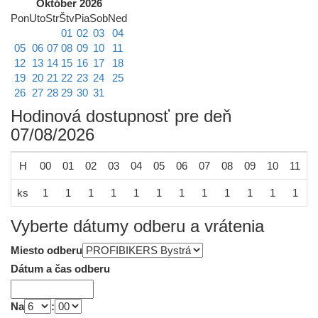
Október 2026
Pon
Uto
Str
Štv
Pia
Sob
Ned
01
02
03
04
05
06
07
08
09
10
11
12
13
14
15
16
17
18
19
20
21
22
23
24
25
26
27
28
29
30
31
Hodinová dostupnosť pre deň
07/08/2026
H
00
01
02
03
04
05
06
07
08
09
10
11
1
ks
1
1
1
1
1
1
1
1
1
1
1
1
Vyberte dátumy odberu a vrátenia
Miesto odberu
Dátum a čas odberu
Na
: