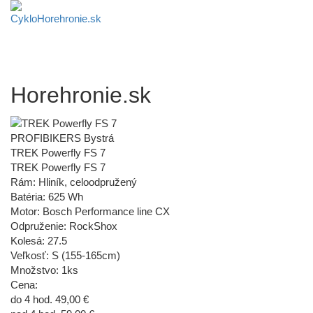
Horehronie.sk
PROFIBIKERS Bystrá
TREK Powerfly FS 7
TREK Powerfly FS 7
Rám: Hliník, celoodpružený
Batéria: 625 Wh
Motor: Bosch Performance line CX
Odpruženie: RockShox
Kolesá: 27.5
Veľkosť: S (155-165cm)
Množstvo: 1ks
Cena:
do 4 hod. 49,00 €