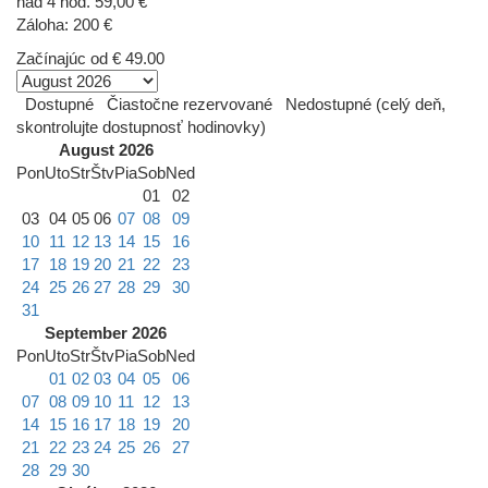
nad 4 hod. 59,00 €
Záloha: 200 €
Začínajúc od
€ 49.00
Dostupné
Čiastočne rezervované
Nedostupné (celý deň,
skontrolujte dostupnosť hodinovky)
August 2026
Pon
Uto
Str
Štv
Pia
Sob
Ned
01
02
03
04
05
06
07
08
09
10
11
12
13
14
15
16
17
18
19
20
21
22
23
24
25
26
27
28
29
30
31
September 2026
Pon
Uto
Str
Štv
Pia
Sob
Ned
01
02
03
04
05
06
07
08
09
10
11
12
13
14
15
16
17
18
19
20
21
22
23
24
25
26
27
28
29
30