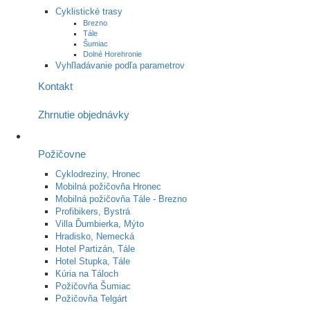
Cyklistické trasy
Brezno
Tále
Šumiac
Dolné Horehronie
Vyhľladávanie podľa parametrov
Kontakt
Zhrnutie objednávky
Požičovne
Cyklodreziny, Hronec
Mobilná požičovňa Hronec
Mobilná požičovňa Tále - Brezno
Profibikers, Bystrá
Villa Ďumbierka, Mýto
Hradisko, Nemecká
Hotel Partizán, Tále
Hotel Stupka, Tále
Kúria na Táloch
Požičovňa Šumiac
Požičovňa Telgárt