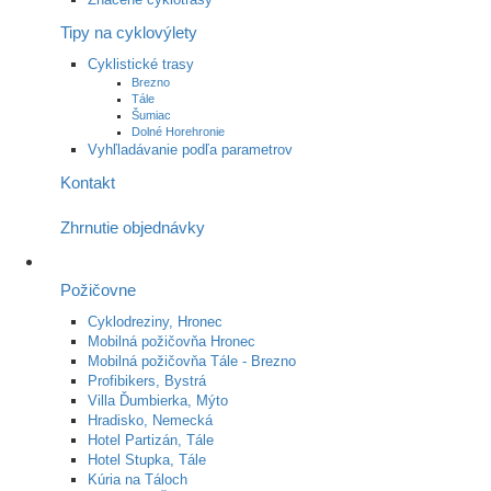
Tipy na cyklovýlety
Cyklistické trasy
Brezno
Tále
Šumiac
Dolné Horehronie
Vyhľladávanie podľa parametrov
Kontakt
Zhrnutie objednávky
Požičovne
Cyklodreziny, Hronec
Mobilná požičovňa Hronec
Mobilná požičovňa Tále - Brezno
Profibikers, Bystrá
Villa Ďumbierka, Mýto
Hradisko, Nemecká
Hotel Partizán, Tále
Hotel Stupka, Tále
Kúria na Táloch