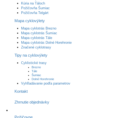
Kúria na Táloch
Požičovňa Šumiac
Požičovňa Telgárt
Mapa cyklovýlety
Mapa cyklotrás Brezno
Mapa cyklotrás Šumiac
Mapa cyklotrás Tále
Mapa cyklotrás Dolné Horehronie
Značené cyklotrasy
Tipy na cyklovýlety
Cyklistické trasy
Brezno
Tále
Šumiac
Dolné Horehronie
Vyhľladávanie podľa parametrov
Kontakt
Zhrnutie objednávky
Požičovne