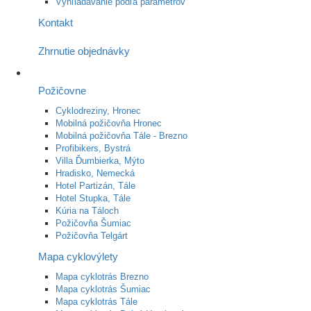
Vyhľladávanie podľa parametrov
Kontakt
Zhrnutie objednávky
Požičovne
Cyklodreziny, Hronec
Mobilná požičovňa Hronec
Mobilná požičovňa Tále - Brezno
Profibikers, Bystrá
Villa Ďumbierka, Mýto
Hradisko, Nemecká
Hotel Partizán, Tále
Hotel Stupka, Tále
Kúria na Táloch
Požičovňa Šumiac
Požičovňa Telgárt
Mapa cyklovýlety
Mapa cyklotrás Brezno
Mapa cyklotrás Šumiac
Mapa cyklotrás Tále