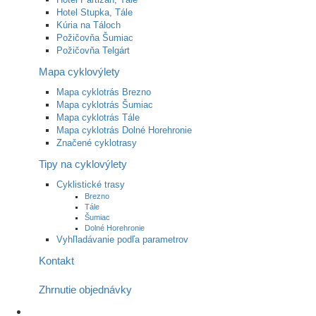
Hotel Stupka, Tále
Kúria na Táloch
Požičovňa Šumiac
Požičovňa Telgárt
Mapa cyklovýlety
Mapa cyklotrás Brezno
Mapa cyklotrás Šumiac
Mapa cyklotrás Tále
Mapa cyklotrás Dolné Horehronie
Značené cyklotrasy
Tipy na cyklovýlety
Cyklistické trasy
Brezno
Tále
Šumiac
Dolné Horehronie
Vyhľladávanie podľa parametrov
Kontakt
Zhrnutie objednávky