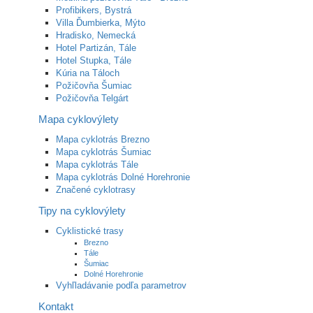
Profibikers, Bystrá
Villa Ďumbierka, Mýto
Hradisko, Nemecká
Hotel Partizán, Tále
Hotel Stupka, Tále
Kúria na Táloch
Požičovňa Šumiac
Požičovňa Telgárt
Mapa cyklovýlety
Mapa cyklotrás Brezno
Mapa cyklotrás Šumiac
Mapa cyklotrás Tále
Mapa cyklotrás Dolné Horehronie
Značené cyklotrasy
Tipy na cyklovýlety
Cyklistické trasy
Brezno
Tále
Šumiac
Dolné Horehronie
Vyhľladávanie podľa parametrov
Kontakt