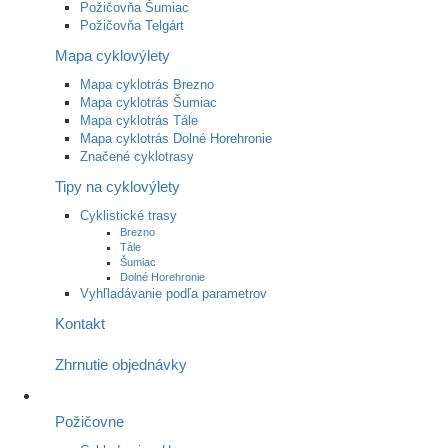
Požičovňa Šumiac
Požičovňa Telgárt
Mapa cyklovýlety
Mapa cyklotrás Brezno
Mapa cyklotrás Šumiac
Mapa cyklotrás Tále
Mapa cyklotrás Dolné Horehronie
Značené cyklotrasy
Tipy na cyklovýlety
Cyklistické trasy
Brezno
Tále
Šumiac
Dolné Horehronie
Vyhľladávanie podľa parametrov
Kontakt
Zhrnutie objednávky
Požičovne