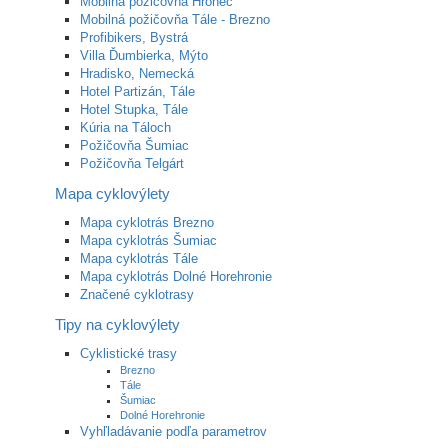
Mobilná požičovňa Hronec
Mobilná požičovňa Tále - Brezno
Profibikers, Bystrá
Villa Ďumbierka, Mýto
Hradisko, Nemecká
Hotel Partizán, Tále
Hotel Stupka, Tále
Kúria na Táloch
Požičovňa Šumiac
Požičovňa Telgárt
Mapa cyklovýlety
Mapa cyklotrás Brezno
Mapa cyklotrás Šumiac
Mapa cyklotrás Tále
Mapa cyklotrás Dolné Horehronie
Značené cyklotrasy
Tipy na cyklovýlety
Cyklistické trasy
Brezno
Tále
Šumiac
Dolné Horehronie
Vyhľladávanie podľa parametrov