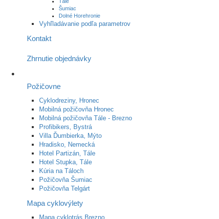
Tále
Šumiac
Dolné Horehronie
Vyhľladávanie podľa parametrov
Kontakt
Zhrnutie objednávky
Požičovne
Cyklodreziny, Hronec
Mobilná požičovňa Hronec
Mobilná požičovňa Tále - Brezno
Profibikers, Bystrá
Villa Ďumbierka, Mýto
Hradisko, Nemecká
Hotel Partizán, Tále
Hotel Stupka, Tále
Kúria na Táloch
Požičovňa Šumiac
Požičovňa Telgárt
Mapa cyklovýlety
Mapa cyklotrás Brezno