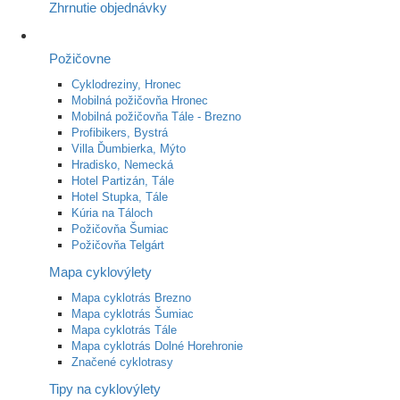
Zhrnutie objednávky
Požičovne
Cyklodreziny, Hronec
Mobilná požičovňa Hronec
Mobilná požičovňa Tále - Brezno
Profibikers, Bystrá
Villa Ďumbierka, Mýto
Hradisko, Nemecká
Hotel Partizán, Tále
Hotel Stupka, Tále
Kúria na Táloch
Požičovňa Šumiac
Požičovňa Telgárt
Mapa cyklovýlety
Mapa cyklotrás Brezno
Mapa cyklotrás Šumiac
Mapa cyklotrás Tále
Mapa cyklotrás Dolné Horehronie
Značené cyklotrasy
Tipy na cyklovýlety