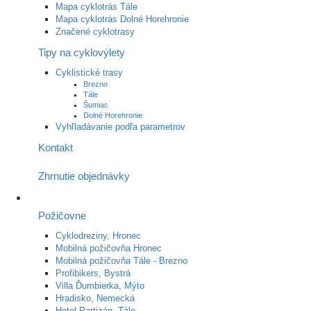
Mapa cyklotrás Tále
Mapa cyklotrás Dolné Horehronie
Značené cyklotrasy
Tipy na cyklovýlety
Cyklistické trasy
Brezno
Tále
Šumiac
Dolné Horehronie
Vyhľladávanie podľa parametrov
Kontakt
Zhrnutie objednávky
Požičovne
Cyklodreziny, Hronec
Mobilná požičovňa Hronec
Mobilná požičovňa Tále - Brezno
Profibikers, Bystrá
Villa Ďumbierka, Mýto
Hradisko, Nemecká
Hotel Partizán, Tále