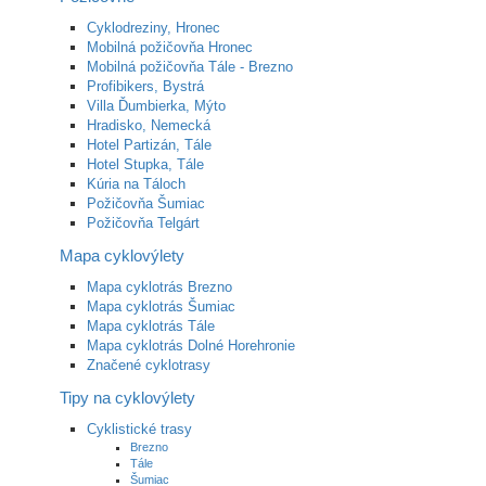
Cyklodreziny, Hronec
Mobilná požičovňa Hronec
Mobilná požičovňa Tále - Brezno
Profibikers, Bystrá
Villa Ďumbierka, Mýto
Hradisko, Nemecká
Hotel Partizán, Tále
Hotel Stupka, Tále
Kúria na Táloch
Požičovňa Šumiac
Požičovňa Telgárt
Mapa cyklovýlety
Mapa cyklotrás Brezno
Mapa cyklotrás Šumiac
Mapa cyklotrás Tále
Mapa cyklotrás Dolné Horehronie
Značené cyklotrasy
Tipy na cyklovýlety
Cyklistické trasy
Brezno
Tále
Šumiac