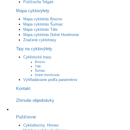
Požičovňa Telgárt
Mapa cyklovýlety
Mapa cyklotrás Brezno
Mapa cyklotrás Šumiac
Mapa cyklotrás Tále
Mapa cyklotrás Dolné Horehronie
Značené cyklotrasy
Tipy na cyklovýlety
Cyklistické trasy
Brezno
Tále
Šumiac
Dolné Horehronie
Vyhľladávanie podľa parametrov
Kontakt
Zhrnutie objednávky
Požičovne
Cyklodreziny, Hronec