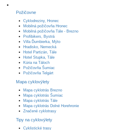
Požičovne
Cyklodreziny, Hronec
Mobilná požičovňa Hronec
Mobilná požičovňa Tále - Brezno
Profibikers, Bystrá
Villa Ďumbierka, Mýto
Hradisko, Nemecká
Hotel Partizán, Tále
Hotel Stupka, Tále
Kúria na Táloch
Požičovňa Šumiac
Požičovňa Telgárt
Mapa cyklovýlety
Mapa cyklotrás Brezno
Mapa cyklotrás Šumiac
Mapa cyklotrás Tále
Mapa cyklotrás Dolné Horehronie
Značené cyklotrasy
Tipy na cyklovýlety
Cyklistické trasy