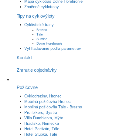
Mapa cyklotrás Dolné Horehronie
Značené cyklotrasy
Tipy na cyklovýlety
Cyklistické trasy
Brezno
Tále
Šumiac
Dolné Horehronie
Vyhľladávanie podľa parametrov
Kontakt
Zhrnutie objednávky
Požičovne
Cyklodreziny, Hronec
Mobilná požičovňa Hronec
Mobilná požičovňa Tále - Brezno
Profibikers, Bystrá
Villa Ďumbierka, Mýto
Hradisko, Nemecká
Hotel Partizán, Tále
Hotel Stupka, Tále