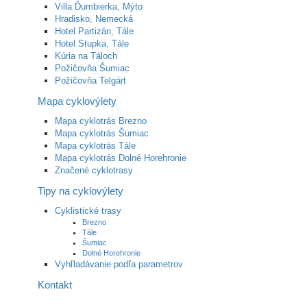
Villa Ďumbierka, Mýto
Hradisko, Nemecká
Hotel Partizán, Tále
Hotel Stupka, Tále
Kúria na Táloch
Požičovňa Šumiac
Požičovňa Telgárt
Mapa cyklovýlety
Mapa cyklotrás Brezno
Mapa cyklotrás Šumiac
Mapa cyklotrás Tále
Mapa cyklotrás Dolné Horehronie
Značené cyklotrasy
Tipy na cyklovýlety
Cyklistické trasy
Brezno
Tále
Šumiac
Dolné Horehronie
Vyhľladávanie podľa parametrov
Kontakt