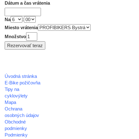
Dátum a čas vrátenia
Na
:
Miesto vrátenia
Množstvo
Úvodná stránka
REGIÓN HOREHRONIE
E-Bike požičovňa
oblastná organizácia cestovného ruchu
Tipy na
cyklovýlety
Klaster Horehronie
Mapa
združenie cestovného ruchu
Ochrana
osobných údajov
Nám. gen. M.R. Štefánika 3
Obchodné
977 01 Brezno
podmienky
Podmienky
Telefón:
+421 911 633 119