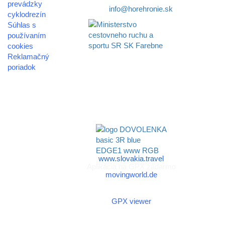
prevádzky
E-mail:
info@horehronie.sk
cyklodrezín
Súhlas s
používaním
cookies
Reklamačný
Aktivita realizovaná s
poriadok
finančnou podporou
Ministerstva cestovného
© 2026
ruchu
horehronie.sk
a športu Slovenskej
republiky
www.slovakia.travel
Aplikácia na GPX zadarmo
movingworld.de
Aplikácia na GPX zadarmo
(Android)
GPX viewer