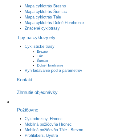
Mapa cyklotrás Brezno
Mapa cyklotrás Šumiac
Mapa cyklotrás Tále
Mapa cyklotrás Dolné Horehronie
Značené cyklotrasy
Tipy na cyklovýlety
Cyklistické trasy
Brezno
Tále
Šumiac
Dolné Horehronie
Vyhľladávanie podľa parametrov
Kontakt
Zhrnutie objednávky
Požičovne
Cyklodreziny, Hronec
Mobilná požičovňa Hronec
Mobilná požičovňa Tále - Brezno
Profibikers, Bystrá