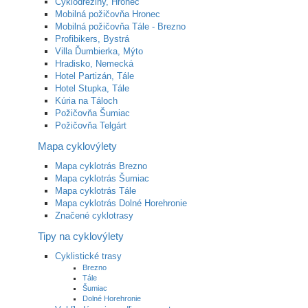
Cyklodreziny, Hronec
Mobilná požičovňa Hronec
Mobilná požičovňa Tále - Brezno
Profibikers, Bystrá
Villa Ďumbierka, Mýto
Hradisko, Nemecká
Hotel Partizán, Tále
Hotel Stupka, Tále
Kúria na Táloch
Požičovňa Šumiac
Požičovňa Telgárt
Mapa cyklovýlety
Mapa cyklotrás Brezno
Mapa cyklotrás Šumiac
Mapa cyklotrás Tále
Mapa cyklotrás Dolné Horehronie
Značené cyklotrasy
Tipy na cyklovýlety
Cyklistické trasy
Brezno
Tále
Šumiac
Dolné Horehronie