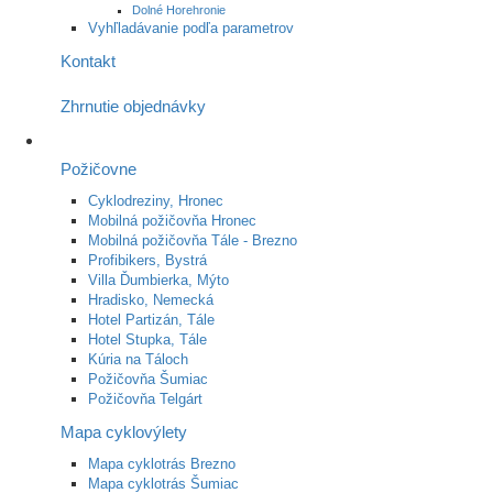
Dolné Horehronie
Vyhľladávanie podľa parametrov
Kontakt
Zhrnutie objednávky
Požičovne
Cyklodreziny, Hronec
Mobilná požičovňa Hronec
Mobilná požičovňa Tále - Brezno
Profibikers, Bystrá
Villa Ďumbierka, Mýto
Hradisko, Nemecká
Hotel Partizán, Tále
Hotel Stupka, Tále
Kúria na Táloch
Požičovňa Šumiac
Požičovňa Telgárt
Mapa cyklovýlety
Mapa cyklotrás Brezno
Mapa cyklotrás Šumiac