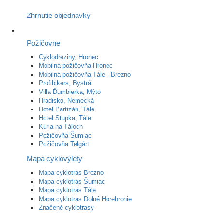
Zhrnutie objednávky
Požičovne
Cyklodreziny, Hronec
Mobilná požičovňa Hronec
Mobilná požičovňa Tále - Brezno
Profibikers, Bystrá
Villa Ďumbierka, Mýto
Hradisko, Nemecká
Hotel Partizán, Tále
Hotel Stupka, Tále
Kúria na Táloch
Požičovňa Šumiac
Požičovňa Telgárt
Mapa cyklovýlety
Mapa cyklotrás Brezno
Mapa cyklotrás Šumiac
Mapa cyklotrás Tále
Mapa cyklotrás Dolné Horehronie
Značené cyklotrasy